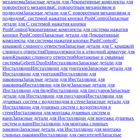
механизма
Запасные детали для Декоративные комплекты для
поворотного механизма
С поворотным механизмом и
подводом
Запасные детали для С поворотным механизмом и
подводом
С системой нажатия кнопки PushControl
Запасные
детали для С системой нажатия кнопки
PushControl
Декоративные комплекты для системы нажатия
кнопки PushControl
Запасные детали для Декоративные
комплекты для системы нажатия кнопки PushControl
С
крышкой сливного отверстия
Запасные детали для С крышкой
сливного отверстия
Принадлежности к отводной арматуре для
ванн
Крышки сливного отверстия
Монтажные и смывные
системы
Geberit Duofix
Инсталляции
Запасные детали для
Инсталляции
Инсталляции для унитазов
Запасные детали для
Инсталляции для унитазов
Инсталляции для
раковины
Запасные детали для Инсталляции для
раковины
Инсталляции для биде
Запасные детали для
Инсталляции для биде
Инсталляции для писсуаров
Запасные
детали для Инсталляции для писсуаров
Инсталляции для
душевых систем с водоотводом в стене
Запасные детали для
Инсталляции для душевых систем с водоотводом в
стене
Инсталляции для монтажа душевых систем и
ванн
Запасные детали для Инсталляции для монтажа душевых
систем и ванн
Инсталляции для монтажа сливных
раковин
Запасные детали для Инсталляции для монтажа
сливных раковин
Инсталляции для смесителей
Запасные