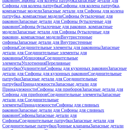
раковин
Сифоны для колена патрубка
Запасные детали для
Сифоны для колена патрубка
Сифоны для колена патрубка,
компактные модели
Запасные детали для Сифоны для колена
патрубка, компактные модели
Сифоны бутылочные для
раковин
Запасные детали для Сифоны бутылочные для
раковин
Сифоны бутылочные для раковин, компактные
модели
Запасные детали для Сифоны бутылочные для
раковин, компактные модели
Внутристенные
сифоны
Запасные детали для Внутристенные
сифоны
Соединительные элементы для раковины
Запасные
детали для Соединительные элементы для
раковины
Облицовка
Соединительные
элементы
Уплотнения
Переливные
патрубки
Удлинители
Сифоны для кухонных раковин
Запасные
детали для Сифоны для кухонных раковин
Соединительные
патрубки
Запасные детали для Соединительные
патрубки
Принадлежности
Запасные детали для
Принадлежности
Сифоны для приборов
Запасные детали для
Сифоны для приборов
Соединительные элементы
Запасные
детали для Соединительные
элементы
Принадлежности
Сифоны для сливных
раковин
Запасные детали для Сифоны для сливных
раковин
Сифоны
Запасные детали для
Сифоны
Соединительные патрубки
Запасные детали для
Соединительные патрубки
Донные клапаны
Запасные детали