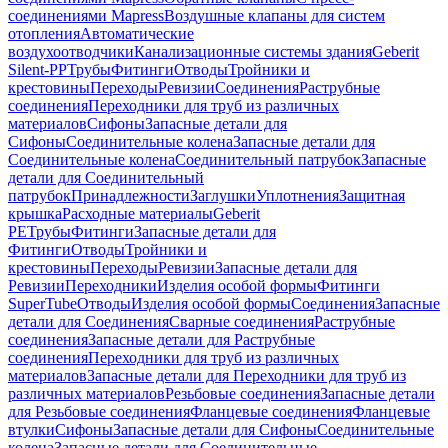
соединениями Mapress
Воздушные клапаны для систем
отопления
Автоматические
воздухоотводчики
Канализационные системы здания
Geberit
Silent-PP
Трубы
Фитинги
Отводы
Тройники и
крестовины
Переходы
Ревизии
Соединения
Раструбные
соединения
Переходники для труб из различных
материалов
Сифоны
Запасные детали для
Сифоны
Соединительные колена
Запасные детали для
Соединительные колена
Соединительный патрубок
Запасные
детали для Соединительный
патрубок
Принадлежности
Заглушки
Уплотнения
Защитная
крышка
Расходные материалы
Geberit
PE
Трубы
Фитинги
Запасные детали для
Фитинги
Отводы
Тройники и
крестовины
Переходы
Ревизии
Запасные детали для
Ревизии
Переходники
Изделия особой формы
Фитинги
SuperTube
Отводы
Изделия особой формы
Соединения
Запасные
детали для Соединения
Сварные соединения
Раструбные
соединения
Запасные детали для Раструбные
соединения
Переходники для труб из различных
материалов
Запасные детали для Переходники для труб из
различных материалов
Резьбовые соединения
Запасные детали
для Резьбовые соединения
Фланцевые соединения
Фланцевые
втулки
Сифоны
Запасные детали для Сифоны
Соединительные
колена
Запасные детали для Соединительные