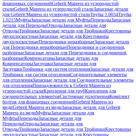
фланцевых соединений
Geberit Mapress из углеродистой
стали
Geberit Mapress из углеродистой стали
Запасные детали
для Geberit Mapress из углеродистой стали
Трубы 1.0034
Трубы
1.0215
Муфты
Запасные детали для Муфты
Переходы
Запасные
детали для Переходы
Отводы
Запасные детали для
Отводы
Тройники
Запасные детали для Тройники
Крестовины
двухплоскостные
Запасные детали для Крестовины
двухплоскостные
Переходники неразборные
Запасные детали
для Переходники неразборные
Переходники и соединения,
разборные
Запасные детали для Переходники и соединения,
разборные
Компенсаторы
Запасные детали для
Компенсаторы
Заглушки
Запасные детали для
Заглушки
Тройники для систем отопления
Запасные детали для
Тройники для систем отопления
Соединительные элементы
для отопления
Запасные детали для Соединительные элементы
для отопления
Принадлежности к Geberit Mapress из
углеродистой стали
Крепления для труб
Крепления для
соединительных элементов
Системные уплотнения
Комплект
болтов для фланцевых соединений
Geberit Mapress из
меди
Geberit Mapress из меди
Запасные детали для Geberit
Mapress из меди
Муфты
Запасные детали для
Муфты
Переходы
Запасные детали для
Переходы
Отводы
Запасные детали для
Отводы
Тройники
Запасные детали для Тройники
Крестовины
двухплоскостные
Запасные детали для Крестовины