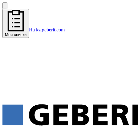
На kz.geberit.com
Мои списки