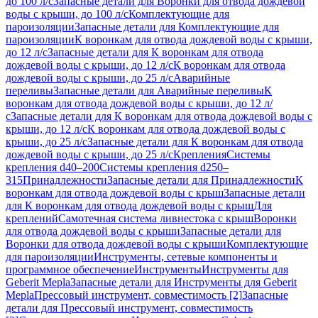
до 100 л/с
Запасные детали для Воронки для отвода дождевой
воды с крыши, до 100 л/с
Комплектующие для
пароизоляции
Запасные детали для Комплектующие для
пароизоляции
К воронкам для отвода дождевой воды с крыши,
до 12 л/с
Запасные детали для К воронкам для отвода
дождевой воды с крыши, до 12 л/с
К воронкам для отвода
дождевой воды с крыши, до 25 л/с
Аварийные
переливы
Запасные детали для Аварийные переливы
К
воронкам для отвода дождевой воды с крыши, до 12 л/
с
Запасные детали для К воронкам для отвода дождевой воды с
крыши, до 12 л/с
К воронкам для отвода дождевой воды с
крыши, до 25 л/с
Запасные детали для К воронкам для отвода
дождевой воды с крыши, до 25 л/с
Крепления
Системы
крепления d40–200
Системы крепления d250–
315
Принадлежности
Запасные детали для Принадлежности
К
воронкам для отвода дождевой воды с крыш
Запасные детали
для К воронкам для отвода дождевой воды с крыш
Для
креплений
Самотечная система ливнестока с крыш
Воронки
для отвода дождевой воды с крыши
Запасные детали для
Воронки для отвода дождевой воды с крыши
Комплектующие
для пароизоляции
Инструменты, сетевые компоненты и
программное обеспечение
Инструменты
Инструменты для
Geberit Mepla
Запасные детали для Инструменты для Geberit
Mepla
Прессовый инструмент, совместимость [2]
Запасные
детали для Прессовый инструмент, совместимость