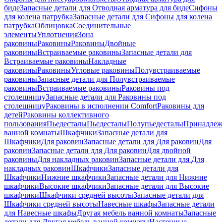
биде
Запасные детали для Отводная арматура для биде
Сифоны
для колена патрубка
Запасные детали для Сифоны для колена
патрубка
Облицовка
Соединительные
элементы
Уплотнения
Зона
раковины
Раковины
Раковины
Двойные
раковины
Встраиваемые раковины
Запасные детали для
Встраиваемые раковины
Накладные
раковины
Раковины
Угловые раковины
Полувстраиваемые
раковины
Запасные детали для Полувстраиваемые
раковины
Встраиваемые раковины
Раковины под
столешницу
Запасные детали для Раковины под
столешницу
Раковины в исполнении Comfort
Pаковины для
детей
Раковины коллективного
пользования
Пьедесталы
Пьедесталы
Полупьедесталы
Принадлеж
ванной комнаты
Шкафчики
Запасные детали для
Шкафчики
Для раковин
Запасные детали для Для раковин
Для
раковин
Запасные детали для Для раковин
Для двойной
раковины
Для накладных pаковин
Запасные детали для Для
накладных pаковин
Шкафчики
Запасные детали для
Шкафчики
Нижние шкафчики
Запасные детали для Нижние
шкафчики
Высокие шкафчики
Запасные детали для Высокие
шкафчики
Шкафчики средней высоты
Запасные детали для
Шкафчики средней высоты
Навесные шкафы
Запасные детали
для Навесные шкафы
Другая мебель ванной комнаты
Запасные
детали для Другая мебель ванной комнаты
Настенные