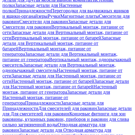
полки
Запасные детали для Настенные
полки
Принадлежности
Перегородки для выдвижных ящиков
и ящики-органайзеры
Ручки
Магнитные плиты
Смесители для
раковин
Смесители для раковин
Запасные детали для
Смесители для раковин
Вертикальный монтаж, питание от
сети
Запасные детали для Вертикальный монтаж, питание от
сети
Вертикальный монтаж, питание от батарей
Запасные
детали для Вертикальный монтаж, питание от
батарей
Вертикальный монтаж, питание от
генератора
Запасные детали для Вертикальный монтаж,
питание от генератора
Вертикальный монтаж, однорычажный
смеситель
Запасные детали для Вертикальный монтаж,
однорычажный смеситель
Настенный монтаж, питание от
сети
Запасные детали для Настенный монтаж, питание от
сети
Настенный монтаж, питание от батарей
Запасные детали
для Настенный монтаж, питание от батарей
Настенный
монтаж, питание от генератора
Запасные детали для
Настенный монтаж, питание от
генератора
Принадлежности
Запасные детали для
Принадлежности
Для смесителей для раковин
Запасные детали
для Для смесителей для раковин
Концевые фитинги для зон
раковины, кухонных раковин, приборов и раковин для слива
сильно загрязненной воды
Отводная арматура для
раковин
Запасные детали для Отводная арматура для