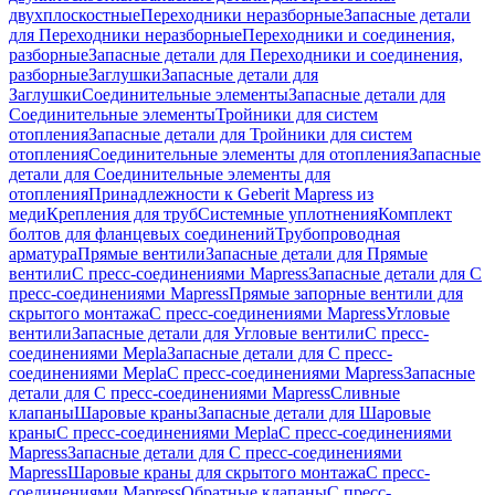
двухплоскостные
Переходники неразборные
Запасные детали
для Переходники неразборные
Переходники и соединения,
разборные
Запасные детали для Переходники и соединения,
разборные
Заглушки
Запасные детали для
Заглушки
Соединительные элементы
Запасные детали для
Соединительные элементы
Тройники для систем
отопления
Запасные детали для Тройники для систем
отопления
Соединительные элементы для отопления
Запасные
детали для Соединительные элементы для
отопления
Принадлежности к Geberit Mapress из
меди
Крепления для труб
Системные уплотнения
Комплект
болтов для фланцевых соединений
Трубопроводная
арматура
Прямые вентили
Запасные детали для Прямые
вентили
С пресс-соединениями Mapress
Запасные детали для С
пресс-соединениями Mapress
Прямые запорные вентили для
скрытого монтажа
С пресс-соединениями Mapress
Угловые
вентили
Запасные детали для Угловые вентили
С пресс-
соединениями Mepla
Запасные детали для С пресс-
соединениями Mepla
С пресс-соединениями Mapress
Запасные
детали для С пресс-соединениями Mapress
Сливные
клапаны
Шаровые краны
Запасные детали для Шаровые
краны
С пресс-соединениями Mepla
С пресс-соединениями
Mapress
Запасные детали для С пресс-соединениями
Mapress
Шаровые краны для скрытого монтажа
С пресс-
соединениями Mapress
Обратные клапаны
С пресс-