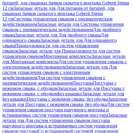
батарей, для смывных бачков скрытого монтажа Geberit Sigma
12 см
Запасные детали для Для питания от батарей, для
смывных бачков скрытого монтажа Geberit Sigma
12 см
Системы управления смывом с пневматическим
задействованием
Запасные детали для Системы управления
смывом с пневматическим задействованием
Для двойного
смыва
Запасные детали для Для двойного смыва
Для
одинарного смыва
Запасные детали для Для одинарного
смыва
Принадлежности для систем управления
смывом
Запасные детали для Принадлежности для систем
управления смывом
Монтажные комплекты
Запасные детали
для Монтажные комплекты
Для систем управления смывом с
электронным задействованием
Запасные детали для Для
систем управления смывом с электронным
задействованием
Для систем управления смывом с
пневматическим задействованием
Писсуары
Писсуары с
режимом смыва, с ободком
Запасные детали для Писсуары с
режимом смыва, с ободком
Без крышки
Запасные детали для
Без крышки
Писсуары с режимом смыва, без ободка
Запасные
детали для Писсуары с режимом смыва, без ободка
Для систем
управления смывом писсуара наружного монтажа и
встраиваемых систем управления смывом писсуара
Запасные
детали для Для систем управления смывом писсуара
наружного монтажа и встраиваемых систем управления
смывом писсуара
Со встраиваемой системой управления