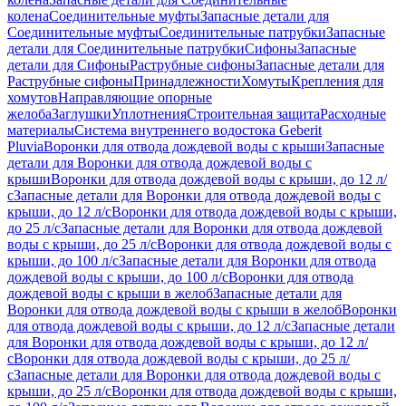
колена
Соединительные муфты
Запасные детали для
Соединительные муфты
Соединительные патрубки
Запасные
детали для Соединительные патрубки
Сифоны
Запасные
детали для Сифоны
Раструбные сифоны
Запасные детали для
Раструбные сифоны
Принадлежности
Хомуты
Крепления для
хомутов
Направляющие опорные
желоба
Заглушки
Уплотнения
Строительная защита
Расходные
материалы
Система внутреннего водостока Geberit
Pluvia
Воронки для отвода дождевой воды с крыши
Запасные
детали для Воронки для отвода дождевой воды с
крыши
Воронки для отвода дождевой воды с крыши, до 12 л/
с
Запасные детали для Воронки для отвода дождевой воды с
крыши, до 12 л/с
Воронки для отвода дождевой воды с крыши,
до 25 л/с
Запасные детали для Воронки для отвода дождевой
воды с крыши, до 25 л/с
Воронки для отвода дождевой воды с
крыши, до 100 л/с
Запасные детали для Воронки для отвода
дождевой воды с крыши, до 100 л/с
Воронки для отвода
дождевой воды с крыши в желоб
Запасные детали для
Воронки для отвода дождевой воды с крыши в желоб
Воронки
для отвода дождевой воды с крыши, до 12 л/с
Запасные детали
для Воронки для отвода дождевой воды с крыши, до 12 л/
с
Воронки для отвода дождевой воды с крыши, до 25 л/
с
Запасные детали для Воронки для отвода дождевой воды с
крыши, до 25 л/с
Воронки для отвода дождевой воды с крыши,