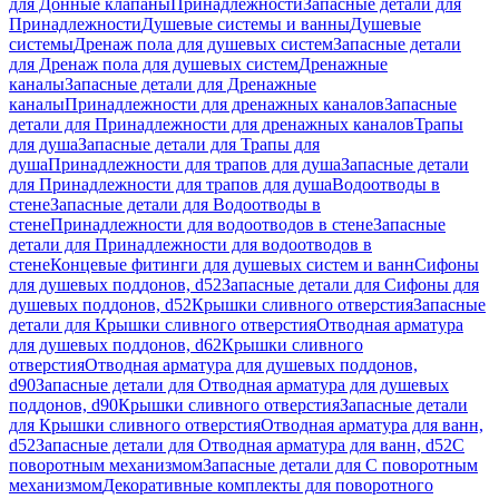
для Донные клапаны
Принадлежности
Запасные детали для
Принадлежности
Душевые системы и ванны
Душевые
системы
Дренаж пола для душевых систем
Запасные детали
для Дренаж пола для душевых систем
Дренажные
каналы
Запасные детали для Дренажные
каналы
Принадлежности для дренажных каналов
Запасные
детали для Принадлежности для дренажных каналов
Трапы
для душа
Запасные детали для Трапы для
душа
Принадлежности для трапов для душа
Запасные детали
для Принадлежности для трапов для душа
Водоотводы в
стене
Запасные детали для Водоотводы в
стене
Принадлежности для водоотводов в стене
Запасные
детали для Принадлежности для водоотводов в
стене
Концевые фитинги для душевых систем и ванн
Сифоны
для душевых поддонов, d52
Запасные детали для Сифоны для
душевых поддонов, d52
Крышки сливного отверстия
Запасные
детали для Крышки сливного отверстия
Отводная арматура
для душевых поддонов, d62
Крышки сливного
отверстия
Отводная арматура для душевых поддонов,
d90
Запасные детали для Отводная арматура для душевых
поддонов, d90
Крышки сливного отверстия
Запасные детали
для Крышки сливного отверстия
Отводная арматура для ванн,
d52
Запасные детали для Отводная арматура для ванн, d52
С
поворотным механизмом
Запасные детали для С поворотным
механизмом
Декоративные комплекты для поворотного