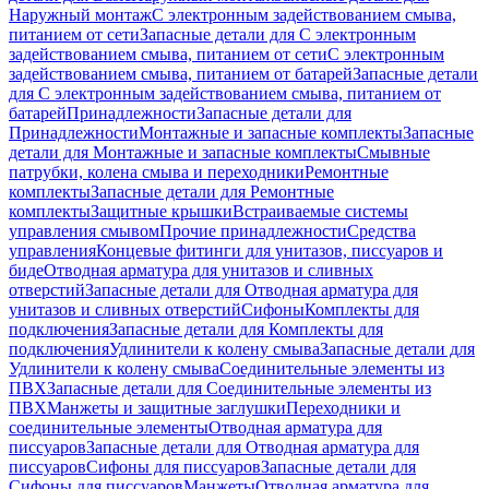
Наружный монтаж
С электронным задействованием смыва,
питанием от сети
Запасные детали для С электронным
задействованием смыва, питанием от сети
С электронным
задействованием смыва, питанием от батарей
Запасные детали
для С электронным задействованием смыва, питанием от
батарей
Принадлежности
Запасные детали для
Принадлежности
Монтажные и запасные комплекты
Запасные
детали для Монтажные и запасные комплекты
Смывные
патрубки, колена смыва и переходники
Ремонтные
комплекты
Запасные детали для Ремонтные
комплекты
Защитные крышки
Встраиваемые системы
управления смывом
Прочие принадлежности
Средства
управления
Концевые фитинги для унитазов, писсуаров и
биде
Отводная арматура для унитазов и сливных
отверстий
Запасные детали для Отводная арматура для
унитазов и сливных отверстий
Сифоны
Комплекты для
подключения
Запасные детали для Комплекты для
подключения
Удлинители к колену смыва
Запасные детали для
Удлинители к колену смыва
Соединительные элементы из
ПВХ
Запасные детали для Соединительные элементы из
ПВХ
Манжеты и защитные заглушки
Переходники и
соединительные элементы
Отводная арматура для
писсуаров
Запасные детали для Отводная арматура для
писсуаров
Cифоны для писсуаров
Запасные детали для
Cифоны для писсуаров
Манжеты
Отводная арматура для