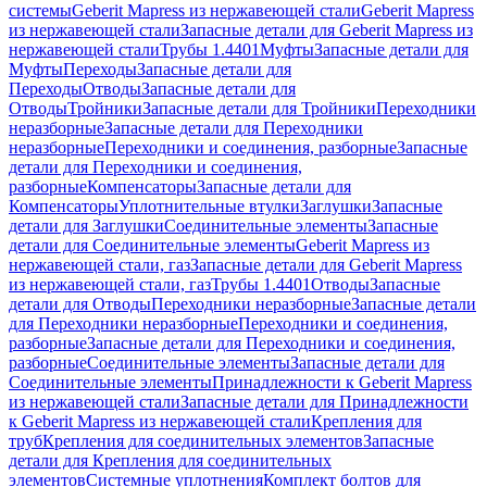
системы
Geberit Mapress из нержавеющей стали
Geberit Mapress
из нержавеющей стали
Запасные детали для Geberit Mapress из
нержавеющей стали
Трубы 1.4401
Муфты
Запасные детали для
Муфты
Переходы
Запасные детали для
Переходы
Отводы
Запасные детали для
Отводы
Тройники
Запасные детали для Тройники
Переходники
неразборные
Запасные детали для Переходники
неразборные
Переходники и соединения, разборные
Запасные
детали для Переходники и соединения,
разборные
Компенсаторы
Запасные детали для
Компенсаторы
Уплотнительные втулки
Заглушки
Запасные
детали для Заглушки
Соединительные элементы
Запасные
детали для Соединительные элементы
Geberit Mapress из
нержавеющей стали, газ
Запасные детали для Geberit Mapress
из нержавеющей стали, газ
Трубы 1.4401
Отводы
Запасные
детали для Отводы
Переходники неразборные
Запасные детали
для Переходники неразборные
Переходники и соединения,
разборные
Запасные детали для Переходники и соединения,
разборные
Соединительные элементы
Запасные детали для
Соединительные элементы
Принадлежности к Geberit Mapress
из нержавеющей стали
Запасные детали для Принадлежности
к Geberit Mapress из нержавеющей стали
Крепления для
труб
Крепления для соединительных элементов
Запасные
детали для Крепления для соединительных
элементов
Системные уплотнения
Комплект болтов для