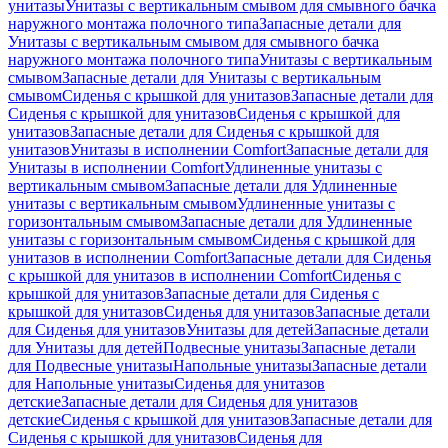
унитазы
Унитазы с вертикальным смывом для смывного бачка
наружного монтажа полочного типа
Запасные детали для
Унитазы с вертикальным смывом для смывного бачка
наружного монтажа полочного типа
Унитазы с вертикальным
смывом
Запасные детали для Унитазы с вертикальным
смывом
Сиденья с крышкой для унитазов
Запасные детали для
Сиденья с крышкой для унитазов
Сиденья с крышкой для
унитазов
Запасные детали для Сиденья с крышкой для
унитазов
Унитазы в исполнении Comfort
Запасные детали для
Унитазы в исполнении Comfort
Удлиненные унитазы с
вертикальным смывом
Запасные детали для Удлиненные
унитазы с вертикальным смывом
Удлиненные унитазы с
горизонтальным смывом
Запасные детали для Удлиненные
унитазы с горизонтальным смывом
Сиденья с крышкой для
унитазов в исполнении Comfort
Запасные детали для Сиденья
с крышкой для унитазов в исполнении Comfort
Сиденья с
крышкой для унитазов
Запасные детали для Сиденья с
крышкой для унитазов
Сиденья для унитазов
Запасные детали
для Сиденья для унитазов
Унитазы для детей
Запасные детали
для Унитазы для детей
Подвесные унитазы
Запасные детали
для Подвесные унитазы
Напольные унитазы
Запасные детали
для Напольные унитазы
Сиденья для унитазов
детские
Запасные детали для Сиденья для унитазов
детские
Сиденья с крышкой для унитазов
Запасные детали для
Сиденья с крышкой для унитазов
Сиденья для