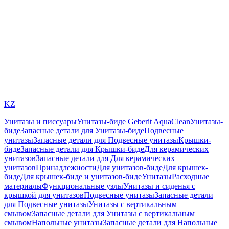
KZ
Унитазы и писсуары
Унитазы-биде Geberit AquaClean
Унитазы-
биде
Запасные детали для Унитазы-биде
Подвесные
унитазы
Запасные детали для Подвесные унитазы
Крышки-
биде
Запасные детали для Крышки-биде
Для керамических
унитазов
Запасные детали для Для керамических
унитазов
Принадлежности
Для унитазов-биде
Для крышек-
биде
Для крышек-биде и унитазов-биде
Унитазы
Расходные
материалы
Функциональные узлы
Унитазы и сиденья с
крышкой для унитазов
Подвесные унитазы
Запасные детали
для Подвесные унитазы
Унитазы с вертикальным
смывом
Запасные детали для Унитазы с вертикальным
смывом
Напольные унитазы
Запасные детали для Напольные