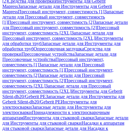
[2]
Средства для проверки
Инструменты для Geberit
Mapress
Запасные детали для Инструменты для Geberit
Mapress
Прессовый инструмент, совместимость [1]
Запасные
детали для Прессовый инструмент, совместимость
[1]
Прессовый инструмент, совместимость [2]
Запасные детали
для Прессовый инструмент, совместимость [2]
Прессовый
инструмент, совместимость [2XL]
Запасные детали для
Прессовый инструмент, совместимость [2XL]
Инструменты
для обработки труб
Запасные детали для Инструменты для
обработки труб
Опрессовочная заглушка
Средства для
проверки
Прессовочные устройства
Запасные детали для
Прессовочные устройства
Прессовый инструмент,
совместимость [1]
Запасные детали для Прессовый
инструмент, совместимость [1]
Прессовый инструмент,
совместимость [2]
Запасные детали для Прессовый
инструмент, совместимость [2]
Прессовый инструмент,
совместимость [2XL]
Запасные детали для Прессовый
инструмент, совместимость [2XL]
Инструменты для Geberit
Silent-db20/Geberit PE
Запасные детали для Инструменты для
Geberit Silent-db20/Geberit PE
Инструменты для
электросварки
Запасные детали для Инструменты для
электросварки
Принадлежности к электросварочным
аппаратам
Инструменты для стыковой сварки
Запасные детали
для Инструменты для стыковой сварки
Насадки к аппаратам
для стыковой сварки
Запасные детали для Насадки к