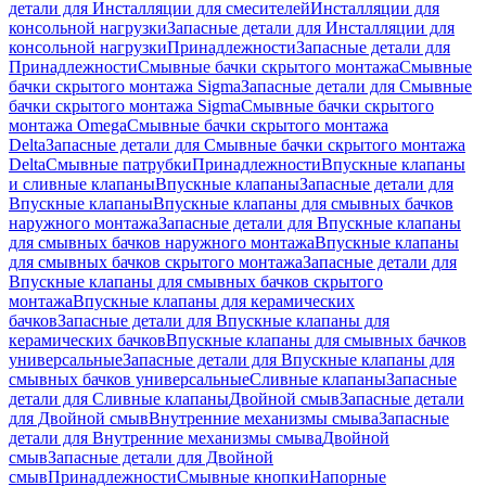
детали для Инсталляции для смесителей
Инсталляции для
консольной нагрузки
Запасные детали для Инсталляции для
консольной нагрузки
Принадлежности
Запасные детали для
Принадлежности
Смывные бачки скрытого монтажа
Смывные
бачки скрытого монтажа Sigma
Запасные детали для Смывные
бачки скрытого монтажа Sigma
Смывные бачки скрытого
монтажа Omega
Смывные бачки скрытого монтажа
Delta
Запасные детали для Смывные бачки скрытого монтажа
Delta
Смывные патрубки
Принадлежности
Впускные клапаны
и сливные клапаны
Впускные клапаны
Запасные детали для
Впускные клапаны
Впускные клапаны для смывных бачков
наружного монтажа
Запасные детали для Впускные клапаны
для смывных бачков наружного монтажа
Впускные клапаны
для смывных бачков скрытого монтажа
Запасные детали для
Впускные клапаны для смывных бачков скрытого
монтажа
Впускные клапаны для керамических
бачков
Запасные детали для Впускные клапаны для
керамических бачков
Впускные клапаны для смывных бачков
универсальные
Запасные детали для Впускные клапаны для
смывных бачков универсальные
Сливные клапаны
Запасные
детали для Сливные клапаны
Двойной смыв
Запасные детали
для Двойной смыв
Внутренние механизмы смыва
Запасные
детали для Внутренние механизмы смыва
Двойной
смыв
Запасные детали для Двойной
смыв
Принадлежности
Смывные кнопки
Напорные