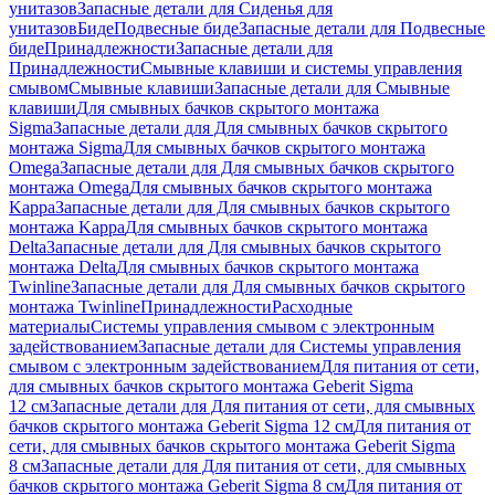
унитазов
Запасные детали для Сиденья для
унитазов
Биде
Подвесные биде
Запасные детали для Подвесные
биде
Принадлежности
Запасные детали для
Принадлежности
Смывные клавиши и системы управления
смывом
Смывные клавиши
Запасные детали для Смывные
клавиши
Для смывных бачков скрытого монтажа
Sigma
Запасные детали для Для смывных бачков скрытого
монтажа Sigma
Для смывных бачков скрытого монтажа
Omega
Запасные детали для Для смывных бачков скрытого
монтажа Omega
Для смывных бачков скрытого монтажа
Kappa
Запасные детали для Для смывных бачков скрытого
монтажа Kappa
Для смывных бачков скрытого монтажа
Delta
Запасные детали для Для смывных бачков скрытого
монтажа Delta
Для смывных бачков скрытого монтажа
Twinline
Запасные детали для Для смывных бачков скрытого
монтажа Twinline
Принадлежности
Расходные
материалы
Системы управления смывом с электронным
задействованием
Запасные детали для Системы управления
смывом с электронным задействованием
Для питания от сети,
для смывных бачков скрытого монтажа Geberit Sigma
12 см
Запасные детали для Для питания от сети, для смывных
бачков скрытого монтажа Geberit Sigma 12 см
Для питания от
сети, для смывных бачков скрытого монтажа Geberit Sigma
8 см
Запасные детали для Для питания от сети, для смывных
бачков скрытого монтажа Geberit Sigma 8 см
Для питания от