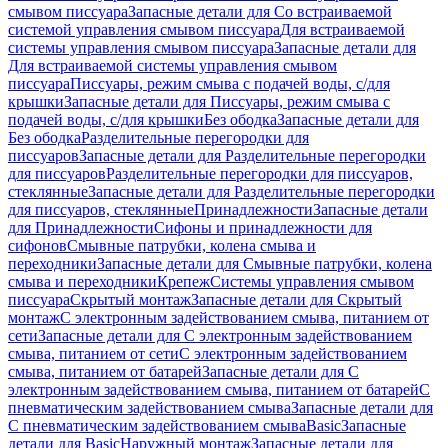
смывом писсуара
Запасные детали для Со встраиваемой
системой управления смывом писсуара
Для встраиваемой
системы управления смывом писсуара
Запасные детали для
Для встраиваемой системы управления смывом
писсуара
Писсуары, режим смыва с подачей воды, с/для
крышки
Запасные детали для Писсуары, режим смыва с
подачей воды, с/для крышки
Без ободка
Запасные детали для
Без ободка
Разделительные перегородки для
писсуаров
Запасные детали для Разделительные перегородки
для писсуаров
Разделительные перегородки для писсуаров,
стеклянные
Запасные детали для Разделительные перегородки
для писсуаров, стеклянные
Принадлежности
Запасные детали
для Принадлежности
Сифоны и принадлежности для
сифонов
Смывные патрубки, колена смыва и
переходники
Запасные детали для Смывные патрубки, колена
смыва и переходники
Крепеж
Системы управления смывом
писсуара
Скрытый монтаж
Запасные детали для Скрытый
монтаж
С электронным задействованием смыва, питанием от
сети
Запасные детали для С электронным задействованием
смыва, питанием от сети
С электронным задействованием
смыва, питанием от батарей
Запасные детали для С
электронным задействованием смыва, питанием от батарей
С
пневматическим задействованием смыва
Запасные детали для
С пневматическим задействованием смыва
Basic
Запасные
детали для Basic
Наружный монтаж
Запасные детали для