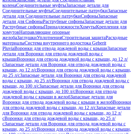
колена
Соединительные муфты
Запасные детали для
Соединительные муфты
Соединительные патрубки
Запасные
детали для Соединительные патрубки
Сифоны
Запасные
детали для Сифоны
Раструбные сифоны
Запасные детали для
Раструбные сифоны
Принадлежности
Хомуты
Крепления для
хомутов
Направляющие опорные
желоба
Заглушки
Уплотнения
Строительная защита
Расходные
материалы
Система внутреннего водостока Geberit
Pluvia
Воронки для отвода дождевой воды с крыши
Запасные
детали для Воронки для отвода дождевой воды с
крыши
Воронки для отвода дождевой воды с крыши, до 12 л/
с
Запасные детали для Воронки для отвода дождевой воды с
крыши, до 12 л/с
Воронки для отвода дождевой воды с крыши,
до 25 л/с
Запасные детали для Воронки для отвода дождевой
воды с крыши, до 25 л/с
Воронки для отвода дождевой воды с
крыши, до 100 л/с
Запасные детали для Воронки для отвода
дождевой воды с крыши, до 100 л/с
Воронки для отвода
дождевой воды с крыши в желоб
Запасные детали для
Воронки для отвода дождевой воды с крыши в желоб
Воронки
для отвода дождевой воды с крыши, до 12 л/с
Запасные детали
для Воронки для отвода дождевой воды с крыши, до 12 л/
с
Воронки для отвода дождевой воды с крыши, до 25 л/
с
Запасные детали для Воронки для отвода дождевой воды с
крыши, до 25 л/с
Воронки для отвода дождевой воды с крыши,