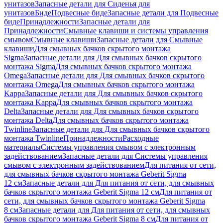
унитазов
Запасные детали для Сиденья для
унитазов
Биде
Подвесные биде
Запасные детали для Подвесные
биде
Принадлежности
Запасные детали для
Принадлежности
Смывные клавиши и системы управления
смывом
Смывные клавиши
Запасные детали для Смывные
клавиши
Для смывных бачков скрытого монтажа
Sigma
Запасные детали для Для смывных бачков скрытого
монтажа Sigma
Для смывных бачков скрытого монтажа
Omega
Запасные детали для Для смывных бачков скрытого
монтажа Omega
Для смывных бачков скрытого монтажа
Kappa
Запасные детали для Для смывных бачков скрытого
монтажа Kappa
Для смывных бачков скрытого монтажа
Delta
Запасные детали для Для смывных бачков скрытого
монтажа Delta
Для смывных бачков скрытого монтажа
Twinline
Запасные детали для Для смывных бачков скрытого
монтажа Twinline
Принадлежности
Расходные
материалы
Системы управления смывом с электронным
задействованием
Запасные детали для Системы управления
смывом с электронным задействованием
Для питания от сети,
для смывных бачков скрытого монтажа Geberit Sigma
12 см
Запасные детали для Для питания от сети, для смывных
бачков скрытого монтажа Geberit Sigma 12 см
Для питания от
сети, для смывных бачков скрытого монтажа Geberit Sigma
8 см
Запасные детали для Для питания от сети, для смывных
бачков скрытого монтажа Geberit Sigma 8 см
Для питания от