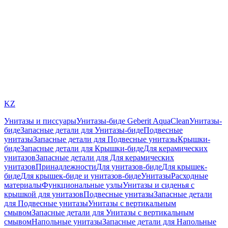
KZ
Унитазы и писсуары
Унитазы-биде Geberit AquaClean
Унитазы-
биде
Запасные детали для Унитазы-биде
Подвесные
унитазы
Запасные детали для Подвесные унитазы
Крышки-
биде
Запасные детали для Крышки-биде
Для керамических
унитазов
Запасные детали для Для керамических
унитазов
Принадлежности
Для унитазов-биде
Для крышек-
биде
Для крышек-биде и унитазов-биде
Унитазы
Расходные
материалы
Функциональные узлы
Унитазы и сиденья с
крышкой для унитазов
Подвесные унитазы
Запасные детали
для Подвесные унитазы
Унитазы с вертикальным
смывом
Запасные детали для Унитазы с вертикальным
смывом
Напольные унитазы
Запасные детали для Напольные