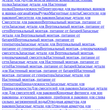
полки
Запасные детали для Настенные
полки
Принадлежности
Перегородки для выдвижных ящиков
и ящики-органайзеры
Ручки
Магнитные плиты
Смесители для
раковин
Смесители для раковин
Запасные детали для
Смесители для раковин
Вертикальный монтаж, питание от
сети
Запасные детали для Вертикальный монтаж, питание от
сети
Вертикальный монтаж, питание от батарей
Запасные
детали для Вертикальный монтаж, питание от
батарей
Вертикальный монтаж, питание от
генератора
Запасные детали для Вертикальный монтаж,
питание от генератора
Вертикальный монтаж, однорычажный
смеситель
Запасные детали для Вертикальный монтаж,
однорычажный смеситель
Настенный монтаж, питание от
сети
Запасные детали для Настенный монтаж, питание от
сети
Настенный монтаж, питание от батарей
Запасные детали
для Настенный монтаж, питание от батарей
Настенный
монтаж, питание от генератора
Запасные детали для
Настенный монтаж, питание от
генератора
Принадлежности
Запасные детали для
Принадлежности
Для смесителей для раковин
Запасные детали
для Для смесителей для раковин
Концевые фитинги для зон
раковины, кухонных раковин, приборов и раковин для слива
сильно загрязненной воды
Отводная арматура для
раковин
Запасные детали для Отводная арматура для