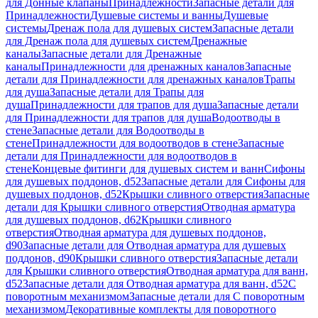
для Донные клапаны
Принадлежности
Запасные детали для
Принадлежности
Душевые системы и ванны
Душевые
системы
Дренаж пола для душевых систем
Запасные детали
для Дренаж пола для душевых систем
Дренажные
каналы
Запасные детали для Дренажные
каналы
Принадлежности для дренажных каналов
Запасные
детали для Принадлежности для дренажных каналов
Трапы
для душа
Запасные детали для Трапы для
душа
Принадлежности для трапов для душа
Запасные детали
для Принадлежности для трапов для душа
Водоотводы в
стене
Запасные детали для Водоотводы в
стене
Принадлежности для водоотводов в стене
Запасные
детали для Принадлежности для водоотводов в
стене
Концевые фитинги для душевых систем и ванн
Сифоны
для душевых поддонов, d52
Запасные детали для Сифоны для
душевых поддонов, d52
Крышки сливного отверстия
Запасные
детали для Крышки сливного отверстия
Отводная арматура
для душевых поддонов, d62
Крышки сливного
отверстия
Отводная арматура для душевых поддонов,
d90
Запасные детали для Отводная арматура для душевых
поддонов, d90
Крышки сливного отверстия
Запасные детали
для Крышки сливного отверстия
Отводная арматура для ванн,
d52
Запасные детали для Отводная арматура для ванн, d52
С
поворотным механизмом
Запасные детали для С поворотным
механизмом
Декоративные комплекты для поворотного