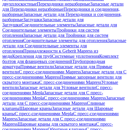
двухплоскостные
Переходники неразборные
Запасные детали
для Переходники неразборные
Переходники и соединения,
разборные
Запасные детали для Переходники и соединения,
разборные
Заглушки
Запасные детали для
Заглушки
Соединительные элементы
Запасные детали для
Соединительные элементы
Тройники для систем
отопления
Запасные детали для Тройники для систем
отопления
Соединительные элементы для отопления
Запасные
детали для Соединительные элементы для
отопления
Принадлежности к Geberit Mapress из
меди
Крепления для труб
Системные уплотнения
Комплект
болтов для фланцевых соединений
Трубопроводная
арматура
Прямые вентили
Запасные детали для Прямые
вентили
С пресс-соединениями Mapress
Запасные детали для С
пресс-соединениями Mapress
Прямые запорные вентили для
скрытого монтажа
С пресс-соединениями Mapress
Угловые
вентили
Запасные детали для Угловые вентили
С пресс-
соединениями Mepla
Запасные детали для С пресс-
соединениями Mepla
С пресс-соединениями Mapress
Запасные
детали для С пресс-соединениями Mapress
Сливные
клапаны
Шаровые краны
Запасные детали для Шаровые
краны
С пресс-соединениями Mepla
С пресс-соединениями
Mapress
Запасные детали для С пресс-соединениями
Mapress
Шаровые краны для скрытого монтажа
С пресс-
соединениями Mapress
Обратные клапаны
С пресс-