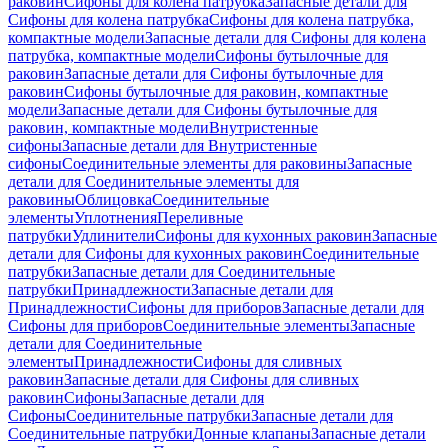
раковин
Сифоны для колена патрубка
Запасные детали для
Сифоны для колена патрубка
Сифоны для колена патрубка,
компактные модели
Запасные детали для Сифоны для колена
патрубка, компактные модели
Сифоны бутылочные для
раковин
Запасные детали для Сифоны бутылочные для
раковин
Сифоны бутылочные для раковин, компактные
модели
Запасные детали для Сифоны бутылочные для
раковин, компактные модели
Внутристенные
сифоны
Запасные детали для Внутристенные
сифоны
Соединительные элементы для раковины
Запасные
детали для Соединительные элементы для
раковины
Облицовка
Соединительные
элементы
Уплотнения
Переливные
патрубки
Удлинители
Сифоны для кухонных раковин
Запасные
детали для Сифоны для кухонных раковин
Соединительные
патрубки
Запасные детали для Соединительные
патрубки
Принадлежности
Запасные детали для
Принадлежности
Сифоны для приборов
Запасные детали для
Сифоны для приборов
Соединительные элементы
Запасные
детали для Соединительные
элементы
Принадлежности
Сифоны для сливных
раковин
Запасные детали для Сифоны для сливных
раковин
Сифоны
Запасные детали для
Сифоны
Соединительные патрубки
Запасные детали для
Соединительные патрубки
Донные клапаны
Запасные детали