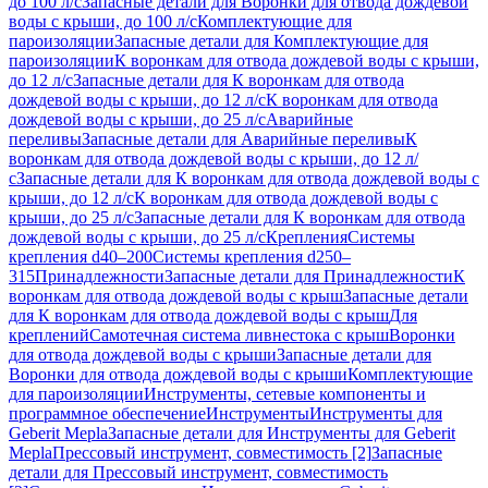
до 100 л/с
Запасные детали для Воронки для отвода дождевой
воды с крыши, до 100 л/с
Комплектующие для
пароизоляции
Запасные детали для Комплектующие для
пароизоляции
К воронкам для отвода дождевой воды с крыши,
до 12 л/с
Запасные детали для К воронкам для отвода
дождевой воды с крыши, до 12 л/с
К воронкам для отвода
дождевой воды с крыши, до 25 л/с
Аварийные
переливы
Запасные детали для Аварийные переливы
К
воронкам для отвода дождевой воды с крыши, до 12 л/
с
Запасные детали для К воронкам для отвода дождевой воды с
крыши, до 12 л/с
К воронкам для отвода дождевой воды с
крыши, до 25 л/с
Запасные детали для К воронкам для отвода
дождевой воды с крыши, до 25 л/с
Крепления
Системы
крепления d40–200
Системы крепления d250–
315
Принадлежности
Запасные детали для Принадлежности
К
воронкам для отвода дождевой воды с крыш
Запасные детали
для К воронкам для отвода дождевой воды с крыш
Для
креплений
Самотечная система ливнестока с крыш
Воронки
для отвода дождевой воды с крыши
Запасные детали для
Воронки для отвода дождевой воды с крыши
Комплектующие
для пароизоляции
Инструменты, сетевые компоненты и
программное обеспечение
Инструменты
Инструменты для
Geberit Mepla
Запасные детали для Инструменты для Geberit
Mepla
Прессовый инструмент, совместимость [2]
Запасные
детали для Прессовый инструмент, совместимость