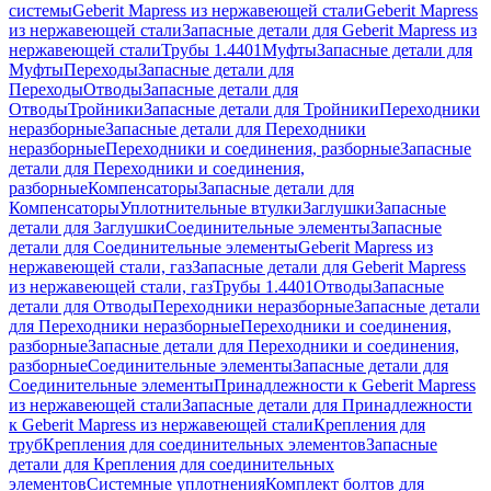
системы
Geberit Mapress из нержавеющей стали
Geberit Mapress
из нержавеющей стали
Запасные детали для Geberit Mapress из
нержавеющей стали
Трубы 1.4401
Муфты
Запасные детали для
Муфты
Переходы
Запасные детали для
Переходы
Отводы
Запасные детали для
Отводы
Тройники
Запасные детали для Тройники
Переходники
неразборные
Запасные детали для Переходники
неразборные
Переходники и соединения, разборные
Запасные
детали для Переходники и соединения,
разборные
Компенсаторы
Запасные детали для
Компенсаторы
Уплотнительные втулки
Заглушки
Запасные
детали для Заглушки
Соединительные элементы
Запасные
детали для Соединительные элементы
Geberit Mapress из
нержавеющей стали, газ
Запасные детали для Geberit Mapress
из нержавеющей стали, газ
Трубы 1.4401
Отводы
Запасные
детали для Отводы
Переходники неразборные
Запасные детали
для Переходники неразборные
Переходники и соединения,
разборные
Запасные детали для Переходники и соединения,
разборные
Соединительные элементы
Запасные детали для
Соединительные элементы
Принадлежности к Geberit Mapress
из нержавеющей стали
Запасные детали для Принадлежности
к Geberit Mapress из нержавеющей стали
Крепления для
труб
Крепления для соединительных элементов
Запасные
детали для Крепления для соединительных
элементов
Системные уплотнения
Комплект болтов для