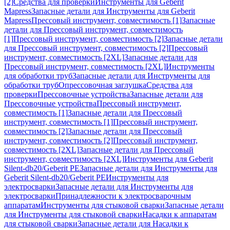
[2]
Средства для проверки
Инструменты для Geberit
Mapress
Запасные детали для Инструменты для Geberit
Mapress
Прессовый инструмент, совместимость [1]
Запасные
детали для Прессовый инструмент, совместимость
[1]
Прессовый инструмент, совместимость [2]
Запасные детали
для Прессовый инструмент, совместимость [2]
Прессовый
инструмент, совместимость [2XL]
Запасные детали для
Прессовый инструмент, совместимость [2XL]
Инструменты
для обработки труб
Запасные детали для Инструменты для
обработки труб
Опрессовочная заглушка
Средства для
проверки
Прессовочные устройства
Запасные детали для
Прессовочные устройства
Прессовый инструмент,
совместимость [1]
Запасные детали для Прессовый
инструмент, совместимость [1]
Прессовый инструмент,
совместимость [2]
Запасные детали для Прессовый
инструмент, совместимость [2]
Прессовый инструмент,
совместимость [2XL]
Запасные детали для Прессовый
инструмент, совместимость [2XL]
Инструменты для Geberit
Silent-db20/Geberit PE
Запасные детали для Инструменты для
Geberit Silent-db20/Geberit PE
Инструменты для
электросварки
Запасные детали для Инструменты для
электросварки
Принадлежности к электросварочным
аппаратам
Инструменты для стыковой сварки
Запасные детали
для Инструменты для стыковой сварки
Насадки к аппаратам
для стыковой сварки
Запасные детали для Насадки к