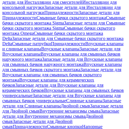
детали для Инсталляции для смесителей
Инсталляции для
консольной нагрузки
Запасные детали для Инсталляции для
консольной нагрузки
Принадлежности
Запасные детали для
Принадлежности
Смывные бачки скрытого монтажа
Смывные
бачки скрытого монтажа Sigma
Запасные детали для Смывные
бачки скрытого монтажа Sigma
Смывные бачки скрытого
монтажа Omega
Смывные бачки скрытого монтажа
Delta
Запасные детали для Смывные бачки скрытого монтажа
Delta
Смывные патрубки
Принадлежности
Впускные клапаны
и сливные клапаны
Впускные клапаны
Запасные детали для
Впускные клапаны
Впускные клапаны для смывных бачков
наружного монтажа
Запасные детали для Впускные клапаны
для смывных бачков наружного монтажа
Впускные клапаны
для смывных бачков скрытого монтажа
Запасные детали для
Впускные клапаны для смывных бачков скрытого
монтажа
Впускные клапаны для керамических
бачков
Запасные детали для Впускные клапаны для
керамических бачков
Впускные клапаны для смывных бачков
универсальные
Запасные детали для Впускные клапаны для
смывных бачков универсальные
Сливные клапаны
Запасные
детали для Сливные клапаны
Двойной смыв
Запасные детали
для Двойной смыв
Внутренние механизмы смыва
Запасные
детали для Внутренние механизмы смыва
Двойной
смыв
Запасные детали для Двойной
смыв
Принадлежности
Смывные кнопки
Напорные