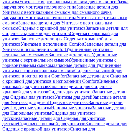
унитазы
Унитазы с вертикальным смывом для смывного бачка
наружного монтажа полочного типа
Запасные детали для
Унитазы с вертикальным смывом для смывного бачка
наружного монтажа полочного типа
Унитазы с вертикальным
смывом
Запасные детали для Унитазы с вертикальным
смывом
Сиденья с крышкой для унитазов
Запасные детали для
Сиденья с крышкой для унитазов
Сиденья с крышкой для
унитазов
Запасные детали для Сиденья с крышкой для
унитазов
Унитазы в исполнении Comfort
Запасные детали для
Унитазы в исполнении Comfort
Удлиненные унитазы с
вертикальным смывом
Запасные детали для Удлиненные
унитазы с вертикальным смывом
Удлиненные унитазы с
горизонтальным смывом
Запасные детали для Удлиненные
унитазы с горизонтальным смывом
Сиденья с крышкой для
унитазов в исполнении Comfort
Запасные детали для Сиденья
с крышкой для унитазов в исполнении Comfort
Сиденья с
крышкой для унитазов
Запасные детали для Сиденья с
крышкой для унитазов
Сиденья для унитазов
Запасные детали
для Сиденья для унитазов
Унитазы для детей
Запасные детали
для Унитазы для детей
Подвесные унитазы
Запасные детали
для Подвесные унитазы
Напольные унитазы
Запасные детали
для Напольные унитазы
Сиденья для унитазов
детские
Запасные детали для Сиденья для унитазов
детские
Сиденья с крышкой для унитазов
Запасные детали для
Сиденья с крышкой для унитазов
Сиденья для