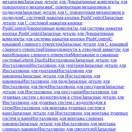
механизма
Запасные детали для Декоративные комплекты для
поворотного механизма
С поворотным механизмом и
подводом
Запасные детали для С поворотным механизмом и
подводом
С системой нажатия кнопки PushControl
Запасные
детали для С системой нажатия кнопки
PushControl
Декоративные комплекты для системы нажатия
кнопки PushControl
Запасные детали для Декоративные
комплекты для системы нажатия кнопки PushControl
С
крышкой сливного отверстия
Запасные детали для С крышкой
сливного отверстия
Принадлежности к отводной арматуре для
ванн
Крышки сливного отверстия
Монтажные и смывные
системы
Geberit Duofix
Инсталляции
Запасные детали для
Инсталляции
Инсталляции для унитазов
Запасные детали для
Инсталляции для унитазов
Инсталляции для
раковины
Запасные детали для Инсталляции для
раковины
Инсталляции для биде
Запасные детали для
Инсталляции для биде
Инсталляции для писсуаров
Запасные
детали для Инсталляции для писсуаров
Инсталляции для
душевых систем с водоотводом в стене
Запасные детали для
Инсталляции для душевых систем с водоотводом в
стене
Инсталляции для монтажа душевых систем и
ванн
Запасные детали для Инсталляции для монтажа душевых
систем и ванн
Инсталляции для монтажа сливных
раковин
Запасные детали для Инсталляции для монтажа
сливных раковин
Инсталляции для смесителей
Запасные