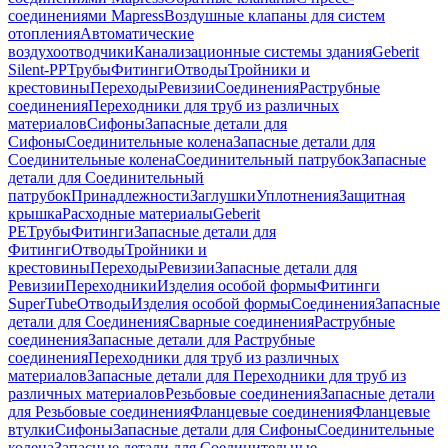
соединениями Mapress
Воздушные клапаны для систем
отопления
Автоматические
воздухоотводчики
Канализационные системы здания
Geberit
Silent-PP
Трубы
Фитинги
Отводы
Тройники и
крестовины
Переходы
Ревизии
Соединения
Раструбные
соединения
Переходники для труб из различных
материалов
Сифоны
Запасные детали для
Сифоны
Соединительные колена
Запасные детали для
Соединительные колена
Соединительный патрубок
Запасные
детали для Соединительный
патрубок
Принадлежности
Заглушки
Уплотнения
Защитная
крышка
Расходные материалы
Geberit
PE
Трубы
Фитинги
Запасные детали для
Фитинги
Отводы
Тройники и
крестовины
Переходы
Ревизии
Запасные детали для
Ревизии
Переходники
Изделия особой формы
Фитинги
SuperTube
Отводы
Изделия особой формы
Соединения
Запасные
детали для Соединения
Сварные соединения
Раструбные
соединения
Запасные детали для Раструбные
соединения
Переходники для труб из различных
материалов
Запасные детали для Переходники для труб из
различных материалов
Резьбовые соединения
Запасные детали
для Резьбовые соединения
Фланцевые соединения
Фланцевые
втулки
Сифоны
Запасные детали для Сифоны
Соединительные
колена
Запасные детали для Соединительные