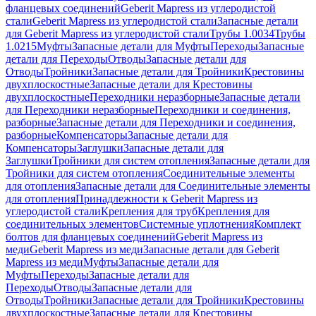
фланцевых соединений
Geberit Mapress из углеродистой
стали
Geberit Mapress из углеродистой стали
Запасные детали
для Geberit Mapress из углеродистой стали
Трубы 1.0034
Трубы
1.0215
Муфты
Запасные детали для Муфты
Переходы
Запасные
детали для Переходы
Отводы
Запасные детали для
Отводы
Тройники
Запасные детали для Тройники
Крестовины
двухплоскостные
Запасные детали для Крестовины
двухплоскостные
Переходники неразборные
Запасные детали
для Переходники неразборные
Переходники и соединения,
разборные
Запасные детали для Переходники и соединения,
разборные
Компенсаторы
Запасные детали для
Компенсаторы
Заглушки
Запасные детали для
Заглушки
Тройники для систем отопления
Запасные детали для
Тройники для систем отопления
Соединительные элементы
для отопления
Запасные детали для Соединительные элементы
для отопления
Принадлежности к Geberit Mapress из
углеродистой стали
Крепления для труб
Крепления для
соединительных элементов
Системные уплотнения
Комплект
болтов для фланцевых соединений
Geberit Mapress из
меди
Geberit Mapress из меди
Запасные детали для Geberit
Mapress из меди
Муфты
Запасные детали для
Муфты
Переходы
Запасные детали для
Переходы
Отводы
Запасные детали для
Отводы
Тройники
Запасные детали для Тройники
Крестовины
двухплоскостные
Запасные детали для Крестовины