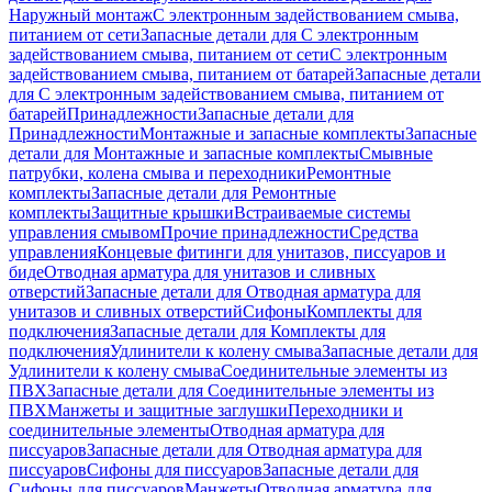
Наружный монтаж
С электронным задействованием смыва,
питанием от сети
Запасные детали для С электронным
задействованием смыва, питанием от сети
С электронным
задействованием смыва, питанием от батарей
Запасные детали
для С электронным задействованием смыва, питанием от
батарей
Принадлежности
Запасные детали для
Принадлежности
Монтажные и запасные комплекты
Запасные
детали для Монтажные и запасные комплекты
Смывные
патрубки, колена смыва и переходники
Ремонтные
комплекты
Запасные детали для Ремонтные
комплекты
Защитные крышки
Встраиваемые системы
управления смывом
Прочие принадлежности
Средства
управления
Концевые фитинги для унитазов, писсуаров и
биде
Отводная арматура для унитазов и сливных
отверстий
Запасные детали для Отводная арматура для
унитазов и сливных отверстий
Сифоны
Комплекты для
подключения
Запасные детали для Комплекты для
подключения
Удлинители к колену смыва
Запасные детали для
Удлинители к колену смыва
Соединительные элементы из
ПВХ
Запасные детали для Соединительные элементы из
ПВХ
Манжеты и защитные заглушки
Переходники и
соединительные элементы
Отводная арматура для
писсуаров
Запасные детали для Отводная арматура для
писсуаров
Cифоны для писсуаров
Запасные детали для
Cифоны для писсуаров
Манжеты
Отводная арматура для