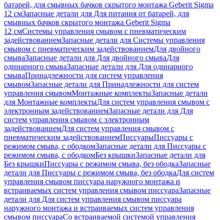
батарей, для смывных бачков скрытого монтажа Geberit Sigma
12 см
Запасные детали для Для питания от батарей, для
смывных бачков скрытого монтажа Geberit Sigma
12 см
Системы управления смывом с пневматическим
задействованием
Запасные детали для Системы управления
смывом с пневматическим задействованием
Для двойного
смыва
Запасные детали для Для двойного смыва
Для
одинарного смыва
Запасные детали для Для одинарного
смыва
Принадлежности для систем управления
смывом
Запасные детали для Принадлежности для систем
управления смывом
Монтажные комплекты
Запасные детали
для Монтажные комплекты
Для систем управления смывом с
электронным задействованием
Запасные детали для Для
систем управления смывом с электронным
задействованием
Для систем управления смывом с
пневматическим задействованием
Писсуары
Писсуары с
режимом смыва, с ободком
Запасные детали для Писсуары с
режимом смыва, с ободком
Без крышки
Запасные детали для
Без крышки
Писсуары с режимом смыва, без ободка
Запасные
детали для Писсуары с режимом смыва, без ободка
Для систем
управления смывом писсуара наружного монтажа и
встраиваемых систем управления смывом писсуара
Запасные
детали для Для систем управления смывом писсуара
наружного монтажа и встраиваемых систем управления
смывом писсуара
Со встраиваемой системой управления