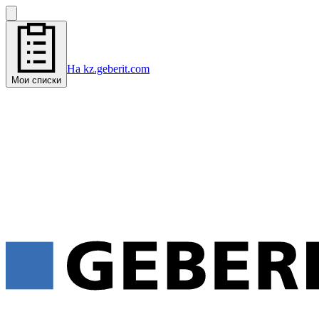
На kz.geberit.com
Мои списки