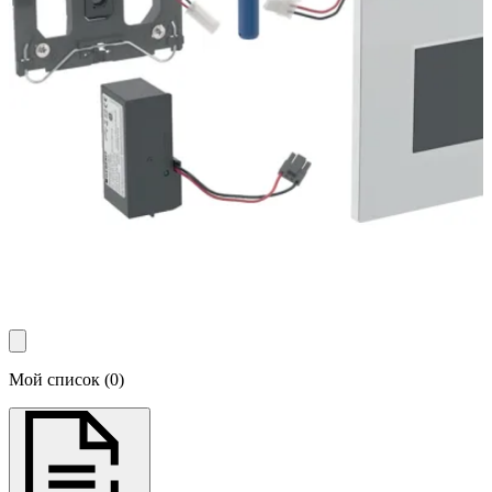
Мой список
(
0
)