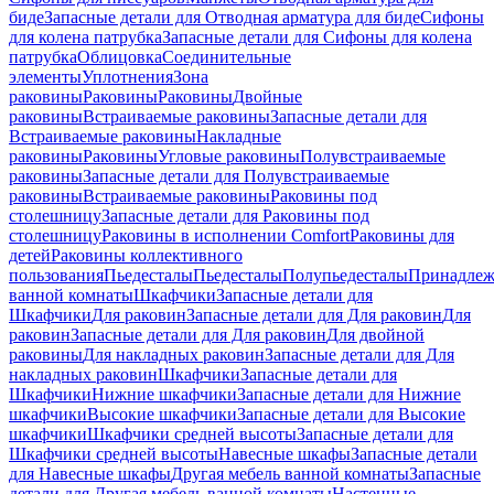
биде
Запасные детали для Отводная арматура для биде
Сифоны
для колена патрубка
Запасные детали для Сифоны для колена
патрубка
Облицовка
Соединительные
элементы
Уплотнения
Зона
раковины
Раковины
Раковины
Двойные
раковины
Встраиваемые раковины
Запасные детали для
Встраиваемые раковины
Накладные
раковины
Раковины
Угловые раковины
Полувстраиваемые
раковины
Запасные детали для Полувстраиваемые
раковины
Встраиваемые раковины
Раковины под
столешницу
Запасные детали для Раковины под
столешницу
Раковины в исполнении Comfort
Pаковины для
детей
Раковины коллективного
пользования
Пьедесталы
Пьедесталы
Полупьедесталы
Принадлеж
ванной комнаты
Шкафчики
Запасные детали для
Шкафчики
Для раковин
Запасные детали для Для раковин
Для
раковин
Запасные детали для Для раковин
Для двойной
раковины
Для накладных pаковин
Запасные детали для Для
накладных pаковин
Шкафчики
Запасные детали для
Шкафчики
Нижние шкафчики
Запасные детали для Нижние
шкафчики
Высокие шкафчики
Запасные детали для Высокие
шкафчики
Шкафчики средней высоты
Запасные детали для
Шкафчики средней высоты
Навесные шкафы
Запасные детали
для Навесные шкафы
Другая мебель ванной комнаты
Запасные
детали для Другая мебель ванной комнаты
Настенные