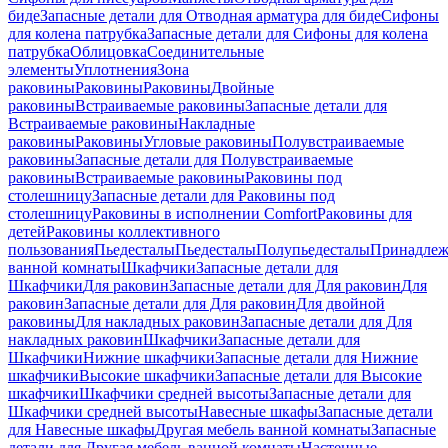
биде
Запасные детали для Отводная арматура для биде
Сифоны
для колена патрубка
Запасные детали для Сифоны для колена
патрубка
Облицовка
Соединительные
элементы
Уплотнения
Зона
раковины
Раковины
Раковины
Двойные
раковины
Встраиваемые раковины
Запасные детали для
Встраиваемые раковины
Накладные
раковины
Раковины
Угловые раковины
Полувстраиваемые
раковины
Запасные детали для Полувстраиваемые
раковины
Встраиваемые раковины
Раковины под
столешницу
Запасные детали для Раковины под
столешницу
Раковины в исполнении Comfort
Pаковины для
детей
Раковины коллективного
пользования
Пьедесталы
Пьедесталы
Полупьедесталы
Принадлеж
ванной комнаты
Шкафчики
Запасные детали для
Шкафчики
Для раковин
Запасные детали для Для раковин
Для
раковин
Запасные детали для Для раковин
Для двойной
раковины
Для накладных pаковин
Запасные детали для Для
накладных pаковин
Шкафчики
Запасные детали для
Шкафчики
Нижние шкафчики
Запасные детали для Нижние
шкафчики
Высокие шкафчики
Запасные детали для Высокие
шкафчики
Шкафчики средней высоты
Запасные детали для
Шкафчики средней высоты
Навесные шкафы
Запасные детали
для Навесные шкафы
Другая мебель ванной комнаты
Запасные
детали для Другая мебель ванной комнаты
Настенные