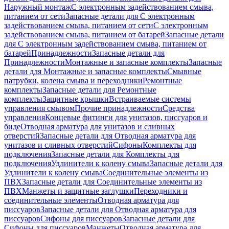
Наружный монтаж
С электронным задействованием смыва,
питанием от сети
Запасные детали для С электронным
задействованием смыва, питанием от сети
С электронным
задействованием смыва, питанием от батарей
Запасные детали
для С электронным задействованием смыва, питанием от
батарей
Принадлежности
Запасные детали для
Принадлежности
Монтажные и запасные комплекты
Запасные
детали для Монтажные и запасные комплекты
Смывные
патрубки, колена смыва и переходники
Ремонтные
комплекты
Запасные детали для Ремонтные
комплекты
Защитные крышки
Встраиваемые системы
управления смывом
Прочие принадлежности
Средства
управления
Концевые фитинги для унитазов, писсуаров и
биде
Отводная арматура для унитазов и сливных
отверстий
Запасные детали для Отводная арматура для
унитазов и сливных отверстий
Сифоны
Комплекты для
подключения
Запасные детали для Комплекты для
подключения
Удлинители к колену смыва
Запасные детали для
Удлинители к колену смыва
Соединительные элементы из
ПВХ
Запасные детали для Соединительные элементы из
ПВХ
Манжеты и защитные заглушки
Переходники и
соединительные элементы
Отводная арматура для
писсуаров
Запасные детали для Отводная арматура для
писсуаров
Cифоны для писсуаров
Запасные детали для
Cифоны для писсуаров
Манжеты
Отводная арматура для