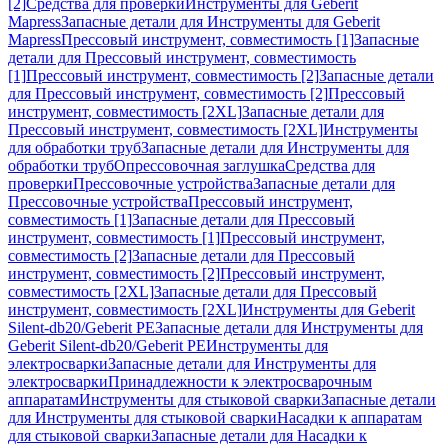
[2]
Средства для проверки
Инструменты для Geberit
Mapress
Запасные детали для Инструменты для Geberit
Mapress
Прессовый инструмент, совместимость [1]
Запасные
детали для Прессовый инструмент, совместимость
[1]
Прессовый инструмент, совместимость [2]
Запасные детали
для Прессовый инструмент, совместимость [2]
Прессовый
инструмент, совместимость [2XL]
Запасные детали для
Прессовый инструмент, совместимость [2XL]
Инструменты
для обработки труб
Запасные детали для Инструменты для
обработки труб
Опрессовочная заглушка
Средства для
проверки
Прессовочные устройства
Запасные детали для
Прессовочные устройства
Прессовый инструмент,
совместимость [1]
Запасные детали для Прессовый
инструмент, совместимость [1]
Прессовый инструмент,
совместимость [2]
Запасные детали для Прессовый
инструмент, совместимость [2]
Прессовый инструмент,
совместимость [2XL]
Запасные детали для Прессовый
инструмент, совместимость [2XL]
Инструменты для Geberit
Silent-db20/Geberit PE
Запасные детали для Инструменты для
Geberit Silent-db20/Geberit PE
Инструменты для
электросварки
Запасные детали для Инструменты для
электросварки
Принадлежности к электросварочным
аппаратам
Инструменты для стыковой сварки
Запасные детали
для Инструменты для стыковой сварки
Насадки к аппаратам
для стыковой сварки
Запасные детали для Насадки к