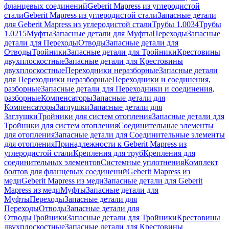
фланцевых соединений
Geberit Mapress из углеродистой
стали
Geberit Mapress из углеродистой стали
Запасные детали
для Geberit Mapress из углеродистой стали
Трубы 1.0034
Трубы
1.0215
Муфты
Запасные детали для Муфты
Переходы
Запасные
детали для Переходы
Отводы
Запасные детали для
Отводы
Тройники
Запасные детали для Тройники
Крестовины
двухплоскостные
Запасные детали для Крестовины
двухплоскостные
Переходники неразборные
Запасные детали
для Переходники неразборные
Переходники и соединения,
разборные
Запасные детали для Переходники и соединения,
разборные
Компенсаторы
Запасные детали для
Компенсаторы
Заглушки
Запасные детали для
Заглушки
Тройники для систем отопления
Запасные детали для
Тройники для систем отопления
Соединительные элементы
для отопления
Запасные детали для Соединительные элементы
для отопления
Принадлежности к Geberit Mapress из
углеродистой стали
Крепления для труб
Крепления для
соединительных элементов
Системные уплотнения
Комплект
болтов для фланцевых соединений
Geberit Mapress из
меди
Geberit Mapress из меди
Запасные детали для Geberit
Mapress из меди
Муфты
Запасные детали для
Муфты
Переходы
Запасные детали для
Переходы
Отводы
Запасные детали для
Отводы
Тройники
Запасные детали для Тройники
Крестовины
двухплоскостные
Запасные детали для Крестовины