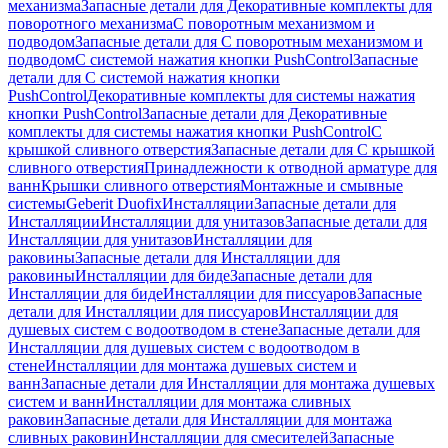
механизма
Запасные детали для Декоративные комплекты для
поворотного механизма
С поворотным механизмом и
подводом
Запасные детали для С поворотным механизмом и
подводом
С системой нажатия кнопки PushControl
Запасные
детали для С системой нажатия кнопки
PushControl
Декоративные комплекты для системы нажатия
кнопки PushControl
Запасные детали для Декоративные
комплекты для системы нажатия кнопки PushControl
С
крышкой сливного отверстия
Запасные детали для С крышкой
сливного отверстия
Принадлежности к отводной арматуре для
ванн
Крышки сливного отверстия
Монтажные и смывные
системы
Geberit Duofix
Инсталляции
Запасные детали для
Инсталляции
Инсталляции для унитазов
Запасные детали для
Инсталляции для унитазов
Инсталляции для
раковины
Запасные детали для Инсталляции для
раковины
Инсталляции для биде
Запасные детали для
Инсталляции для биде
Инсталляции для писсуаров
Запасные
детали для Инсталляции для писсуаров
Инсталляции для
душевых систем с водоотводом в стене
Запасные детали для
Инсталляции для душевых систем с водоотводом в
стене
Инсталляции для монтажа душевых систем и
ванн
Запасные детали для Инсталляции для монтажа душевых
систем и ванн
Инсталляции для монтажа сливных
раковин
Запасные детали для Инсталляции для монтажа
сливных раковин
Инсталляции для смесителей
Запасные