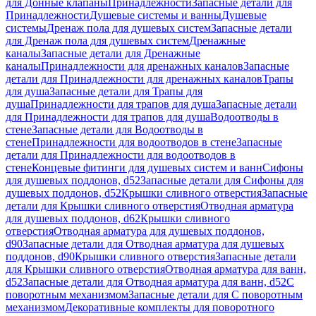
для Донные клапаны
Принадлежности
Запасные детали для
Принадлежности
Душевые системы и ванны
Душевые
системы
Дренаж пола для душевых систем
Запасные детали
для Дренаж пола для душевых систем
Дренажные
каналы
Запасные детали для Дренажные
каналы
Принадлежности для дренажных каналов
Запасные
детали для Принадлежности для дренажных каналов
Трапы
для душа
Запасные детали для Трапы для
душа
Принадлежности для трапов для душа
Запасные детали
для Принадлежности для трапов для душа
Водоотводы в
стене
Запасные детали для Водоотводы в
стене
Принадлежности для водоотводов в стене
Запасные
детали для Принадлежности для водоотводов в
стене
Концевые фитинги для душевых систем и ванн
Сифоны
для душевых поддонов, d52
Запасные детали для Сифоны для
душевых поддонов, d52
Крышки сливного отверстия
Запасные
детали для Крышки сливного отверстия
Отводная арматура
для душевых поддонов, d62
Крышки сливного
отверстия
Отводная арматура для душевых поддонов,
d90
Запасные детали для Отводная арматура для душевых
поддонов, d90
Крышки сливного отверстия
Запасные детали
для Крышки сливного отверстия
Отводная арматура для ванн,
d52
Запасные детали для Отводная арматура для ванн, d52
С
поворотным механизмом
Запасные детали для С поворотным
механизмом
Декоративные комплекты для поворотного