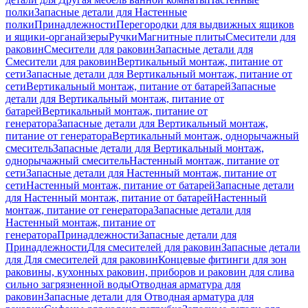
полки
Запасные детали для Настенные
полки
Принадлежности
Перегородки для выдвижных ящиков
и ящики-органайзеры
Ручки
Магнитные плиты
Смесители для
раковин
Смесители для раковин
Запасные детали для
Смесители для раковин
Вертикальный монтаж, питание от
сети
Запасные детали для Вертикальный монтаж, питание от
сети
Вертикальный монтаж, питание от батарей
Запасные
детали для Вертикальный монтаж, питание от
батарей
Вертикальный монтаж, питание от
генератора
Запасные детали для Вертикальный монтаж,
питание от генератора
Вертикальный монтаж, однорычажный
смеситель
Запасные детали для Вертикальный монтаж,
однорычажный смеситель
Настенный монтаж, питание от
сети
Запасные детали для Настенный монтаж, питание от
сети
Настенный монтаж, питание от батарей
Запасные детали
для Настенный монтаж, питание от батарей
Настенный
монтаж, питание от генератора
Запасные детали для
Настенный монтаж, питание от
генератора
Принадлежности
Запасные детали для
Принадлежности
Для смесителей для раковин
Запасные детали
для Для смесителей для раковин
Концевые фитинги для зон
раковины, кухонных раковин, приборов и раковин для слива
сильно загрязненной воды
Отводная арматура для
раковин
Запасные детали для Отводная арматура для