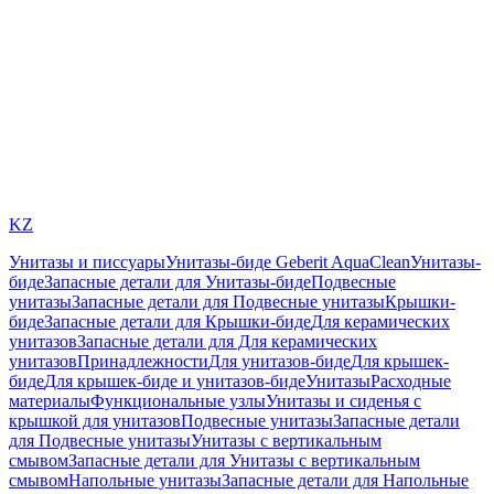
KZ
Унитазы и писсуары
Унитазы-биде Geberit AquaClean
Унитазы-
биде
Запасные детали для Унитазы-биде
Подвесные
унитазы
Запасные детали для Подвесные унитазы
Крышки-
биде
Запасные детали для Крышки-биде
Для керамических
унитазов
Запасные детали для Для керамических
унитазов
Принадлежности
Для унитазов-биде
Для крышек-
биде
Для крышек-биде и унитазов-биде
Унитазы
Расходные
материалы
Функциональные узлы
Унитазы и сиденья с
крышкой для унитазов
Подвесные унитазы
Запасные детали
для Подвесные унитазы
Унитазы с вертикальным
смывом
Запасные детали для Унитазы с вертикальным
смывом
Напольные унитазы
Запасные детали для Напольные