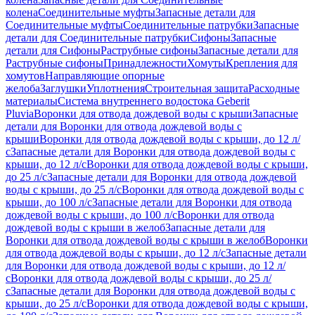
колена
Соединительные муфты
Запасные детали для
Соединительные муфты
Соединительные патрубки
Запасные
детали для Соединительные патрубки
Сифоны
Запасные
детали для Сифоны
Раструбные сифоны
Запасные детали для
Раструбные сифоны
Принадлежности
Хомуты
Крепления для
хомутов
Направляющие опорные
желоба
Заглушки
Уплотнения
Строительная защита
Расходные
материалы
Система внутреннего водостока Geberit
Pluvia
Воронки для отвода дождевой воды с крыши
Запасные
детали для Воронки для отвода дождевой воды с
крыши
Воронки для отвода дождевой воды с крыши, до 12 л/
с
Запасные детали для Воронки для отвода дождевой воды с
крыши, до 12 л/с
Воронки для отвода дождевой воды с крыши,
до 25 л/с
Запасные детали для Воронки для отвода дождевой
воды с крыши, до 25 л/с
Воронки для отвода дождевой воды с
крыши, до 100 л/с
Запасные детали для Воронки для отвода
дождевой воды с крыши, до 100 л/с
Воронки для отвода
дождевой воды с крыши в желоб
Запасные детали для
Воронки для отвода дождевой воды с крыши в желоб
Воронки
для отвода дождевой воды с крыши, до 12 л/с
Запасные детали
для Воронки для отвода дождевой воды с крыши, до 12 л/
с
Воронки для отвода дождевой воды с крыши, до 25 л/
с
Запасные детали для Воронки для отвода дождевой воды с
крыши, до 25 л/с
Воронки для отвода дождевой воды с крыши,