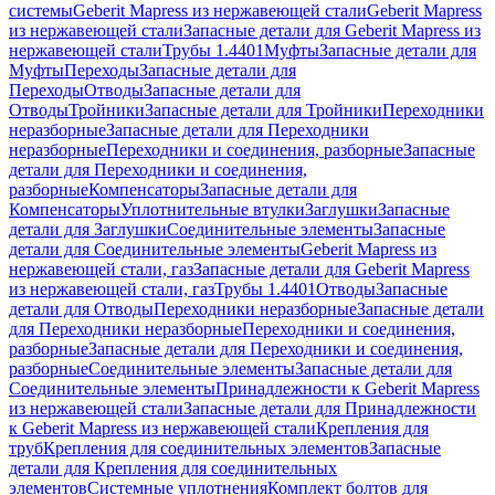
системы
Geberit Mapress из нержавеющей стали
Geberit Mapress
из нержавеющей стали
Запасные детали для Geberit Mapress из
нержавеющей стали
Трубы 1.4401
Муфты
Запасные детали для
Муфты
Переходы
Запасные детали для
Переходы
Отводы
Запасные детали для
Отводы
Тройники
Запасные детали для Тройники
Переходники
неразборные
Запасные детали для Переходники
неразборные
Переходники и соединения, разборные
Запасные
детали для Переходники и соединения,
разборные
Компенсаторы
Запасные детали для
Компенсаторы
Уплотнительные втулки
Заглушки
Запасные
детали для Заглушки
Соединительные элементы
Запасные
детали для Соединительные элементы
Geberit Mapress из
нержавеющей стали, газ
Запасные детали для Geberit Mapress
из нержавеющей стали, газ
Трубы 1.4401
Отводы
Запасные
детали для Отводы
Переходники неразборные
Запасные детали
для Переходники неразборные
Переходники и соединения,
разборные
Запасные детали для Переходники и соединения,
разборные
Соединительные элементы
Запасные детали для
Соединительные элементы
Принадлежности к Geberit Mapress
из нержавеющей стали
Запасные детали для Принадлежности
к Geberit Mapress из нержавеющей стали
Крепления для
труб
Крепления для соединительных элементов
Запасные
детали для Крепления для соединительных
элементов
Системные уплотнения
Комплект болтов для