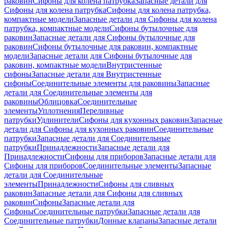
раковин
Сифоны для колена патрубка
Запасные детали для
Сифоны для колена патрубка
Сифоны для колена патрубка,
компактные модели
Запасные детали для Сифоны для колена
патрубка, компактные модели
Сифоны бутылочные для
раковин
Запасные детали для Сифоны бутылочные для
раковин
Сифоны бутылочные для раковин, компактные
модели
Запасные детали для Сифоны бутылочные для
раковин, компактные модели
Внутристенные
сифоны
Запасные детали для Внутристенные
сифоны
Соединительные элементы для раковины
Запасные
детали для Соединительные элементы для
раковины
Облицовка
Соединительные
элементы
Уплотнения
Переливные
патрубки
Удлинители
Сифоны для кухонных раковин
Запасные
детали для Сифоны для кухонных раковин
Соединительные
патрубки
Запасные детали для Соединительные
патрубки
Принадлежности
Запасные детали для
Принадлежности
Сифоны для приборов
Запасные детали для
Сифоны для приборов
Соединительные элементы
Запасные
детали для Соединительные
элементы
Принадлежности
Сифоны для сливных
раковин
Запасные детали для Сифоны для сливных
раковин
Сифоны
Запасные детали для
Сифоны
Соединительные патрубки
Запасные детали для
Соединительные патрубки
Донные клапаны
Запасные детали