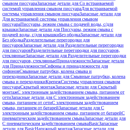
смывом писсуара
Запасные детали для Со встраиваемой
системой управления смывом писсуара
Для встраиваемой
системы управления смывом писсуара
Запасные детали для
Для встраиваемой системы управления смывом
писсуара
Писсуары, режим смыва с подачей воды, с/для
крышки
Запасные детали для Писсуары, режим смыва с
подачей воды, с/для крышки
Без ободка
Запасные детали для
Без ободка
Разделительные перегородки для
писсуаров
Запасные детали для Разделительные перегородки
для писсуаров
Разделительные перегородки для писсуаров,
стеклянные
Запасные детали для Разделительные перегородки
для писсуаров, стеклянные
Принадлежности
Запасные детали
для Принадлежности
Сифоны и принадлежности для
сифонов
Смывные патрубки, колена смыва и
переходники
Запасные детали для Смывные патрубки, колена
смыва и переходники
Крепеж
Системы управления смывом
писсуара
Скрытый монтаж
Запасные детали для Скрытый
монтаж
С электронным задействованием смыва, питанием от
сети
Запасные детали для С электронным задействованием
смыва, питанием от сети
С электронным задействованием
смыва, питанием от батарей
Запасные детали для С
электронным задействованием смыва, питанием от батарей
С
пневматическим задействованием смыва
Запасные детали для
С пневматическим задействованием смыва
Basic
Запасные
детали для Basic
Наружный монтаж
Запасные детали для