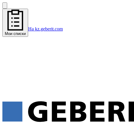
На kz.geberit.com
Мои списки