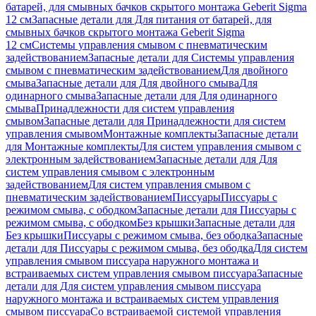
батарей, для смывных бачков скрытого монтажа Geberit Sigma
12 см
Запасные детали для Для питания от батарей, для
смывных бачков скрытого монтажа Geberit Sigma
12 см
Системы управления смывом с пневматическим
задействованием
Запасные детали для Системы управления
смывом с пневматическим задействованием
Для двойного
смыва
Запасные детали для Для двойного смыва
Для
одинарного смыва
Запасные детали для Для одинарного
смыва
Принадлежности для систем управления
смывом
Запасные детали для Принадлежности для систем
управления смывом
Монтажные комплекты
Запасные детали
для Монтажные комплекты
Для систем управления смывом с
электронным задействованием
Запасные детали для Для
систем управления смывом с электронным
задействованием
Для систем управления смывом с
пневматическим задействованием
Писсуары
Писсуары с
режимом смыва, с ободком
Запасные детали для Писсуары с
режимом смыва, с ободком
Без крышки
Запасные детали для
Без крышки
Писсуары с режимом смыва, без ободка
Запасные
детали для Писсуары с режимом смыва, без ободка
Для систем
управления смывом писсуара наружного монтажа и
встраиваемых систем управления смывом писсуара
Запасные
детали для Для систем управления смывом писсуара
наружного монтажа и встраиваемых систем управления
смывом писсуара
Со встраиваемой системой управления