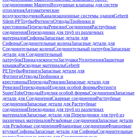
соединениями Mapress
Воздушные клапаны для систем
отопления
Автоматические
воздухоотводчики
Канализационные системы здания
Geberit
Silent-PP
Трубы
Фитинги
Отводы
Тройники и
крестовины
Переходы
Ревизии
Соединения
Раструбные
соединения
Переходники для труб из различных
материалов
Сифоны
Запасные детали для
Сифоны
Соединительные колена
Запасные детали для
Соединительные колена
Соединительный патрубок
Запасные
детали для Соединительный
патрубок
Принадлежности
Заглушки
Уплотнения
Защитная
крышка
Расходные материалы
Geberit
PE
Трубы
Фитинги
Запасные детали для
Фитинги
Отводы
Тройники и
крестовины
Переходы
Ревизии
Запасные детали для
Ревизии
Переходники
Изделия особой формы
Фитинги
SuperTube
Отводы
Изделия особой формы
Соединения
Запасные
детали для Соединения
Сварные соединения
Раструбные
соединения
Запасные детали для Раструбные
соединения
Переходники для труб из различных
материалов
Запасные детали для Переходники для труб из
различных материалов
Резьбовые соединения
Запасные детали
для Резьбовые соединения
Фланцевые соединения
Фланцевые
втулки
Сифоны
Запасные детали для Сифоны
Соединительные
колена
Запасные детали для Соединительные