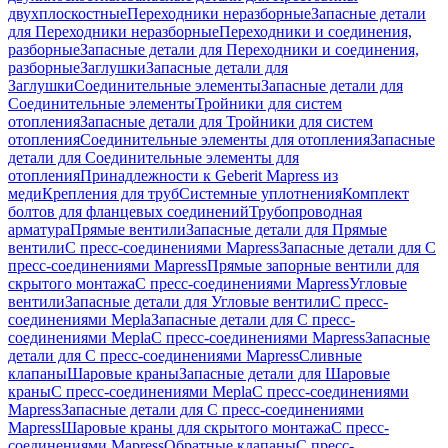
двухплоскостные
Переходники неразборные
Запасные детали
для Переходники неразборные
Переходники и соединения,
разборные
Запасные детали для Переходники и соединения,
разборные
Заглушки
Запасные детали для
Заглушки
Соединительные элементы
Запасные детали для
Соединительные элементы
Тройники для систем
отопления
Запасные детали для Тройники для систем
отопления
Соединительные элементы для отопления
Запасные
детали для Соединительные элементы для
отопления
Принадлежности к Geberit Mapress из
меди
Крепления для труб
Системные уплотнения
Комплект
болтов для фланцевых соединений
Трубопроводная
арматура
Прямые вентили
Запасные детали для Прямые
вентили
С пресс-соединениями Mapress
Запасные детали для С
пресс-соединениями Mapress
Прямые запорные вентили для
скрытого монтажа
С пресс-соединениями Mapress
Угловые
вентили
Запасные детали для Угловые вентили
С пресс-
соединениями Mepla
Запасные детали для С пресс-
соединениями Mepla
С пресс-соединениями Mapress
Запасные
детали для С пресс-соединениями Mapress
Сливные
клапаны
Шаровые краны
Запасные детали для Шаровые
краны
С пресс-соединениями Mepla
С пресс-соединениями
Mapress
Запасные детали для С пресс-соединениями
Mapress
Шаровые краны для скрытого монтажа
С пресс-
соединениями Mapress
Обратные клапаны
С пресс-