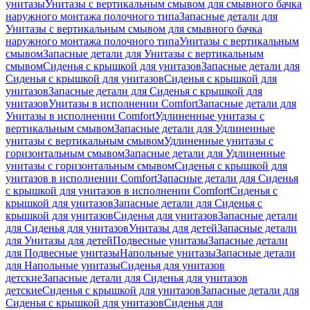
унитазы
Унитазы с вертикальным смывом для смывного бачка
наружного монтажа полочного типа
Запасные детали для
Унитазы с вертикальным смывом для смывного бачка
наружного монтажа полочного типа
Унитазы с вертикальным
смывом
Запасные детали для Унитазы с вертикальным
смывом
Сиденья с крышкой для унитазов
Запасные детали для
Сиденья с крышкой для унитазов
Сиденья с крышкой для
унитазов
Запасные детали для Сиденья с крышкой для
унитазов
Унитазы в исполнении Comfort
Запасные детали для
Унитазы в исполнении Comfort
Удлиненные унитазы с
вертикальным смывом
Запасные детали для Удлиненные
унитазы с вертикальным смывом
Удлиненные унитазы с
горизонтальным смывом
Запасные детали для Удлиненные
унитазы с горизонтальным смывом
Сиденья с крышкой для
унитазов в исполнении Comfort
Запасные детали для Сиденья
с крышкой для унитазов в исполнении Comfort
Сиденья с
крышкой для унитазов
Запасные детали для Сиденья с
крышкой для унитазов
Сиденья для унитазов
Запасные детали
для Сиденья для унитазов
Унитазы для детей
Запасные детали
для Унитазы для детей
Подвесные унитазы
Запасные детали
для Подвесные унитазы
Напольные унитазы
Запасные детали
для Напольные унитазы
Сиденья для унитазов
детские
Запасные детали для Сиденья для унитазов
детские
Сиденья с крышкой для унитазов
Запасные детали для
Сиденья с крышкой для унитазов
Сиденья для