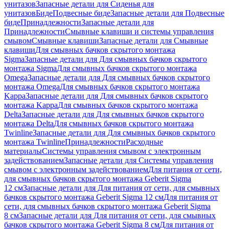
унитазов
Запасные детали для Сиденья для
унитазов
Биде
Подвесные биде
Запасные детали для Подвесные
биде
Принадлежности
Запасные детали для
Принадлежности
Смывные клавиши и системы управления
смывом
Смывные клавиши
Запасные детали для Смывные
клавиши
Для смывных бачков скрытого монтажа
Sigma
Запасные детали для Для смывных бачков скрытого
монтажа Sigma
Для смывных бачков скрытого монтажа
Omega
Запасные детали для Для смывных бачков скрытого
монтажа Omega
Для смывных бачков скрытого монтажа
Kappa
Запасные детали для Для смывных бачков скрытого
монтажа Kappa
Для смывных бачков скрытого монтажа
Delta
Запасные детали для Для смывных бачков скрытого
монтажа Delta
Для смывных бачков скрытого монтажа
Twinline
Запасные детали для Для смывных бачков скрытого
монтажа Twinline
Принадлежности
Расходные
материалы
Системы управления смывом с электронным
задействованием
Запасные детали для Системы управления
смывом с электронным задействованием
Для питания от сети,
для смывных бачков скрытого монтажа Geberit Sigma
12 см
Запасные детали для Для питания от сети, для смывных
бачков скрытого монтажа Geberit Sigma 12 см
Для питания от
сети, для смывных бачков скрытого монтажа Geberit Sigma
8 см
Запасные детали для Для питания от сети, для смывных
бачков скрытого монтажа Geberit Sigma 8 см
Для питания от