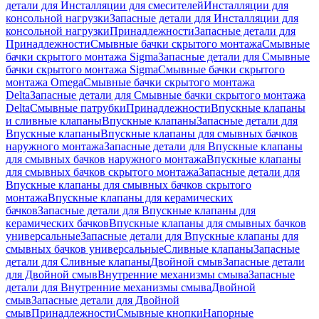
детали для Инсталляции для смесителей
Инсталляции для
консольной нагрузки
Запасные детали для Инсталляции для
консольной нагрузки
Принадлежности
Запасные детали для
Принадлежности
Смывные бачки скрытого монтажа
Смывные
бачки скрытого монтажа Sigma
Запасные детали для Смывные
бачки скрытого монтажа Sigma
Смывные бачки скрытого
монтажа Omega
Смывные бачки скрытого монтажа
Delta
Запасные детали для Смывные бачки скрытого монтажа
Delta
Смывные патрубки
Принадлежности
Впускные клапаны
и сливные клапаны
Впускные клапаны
Запасные детали для
Впускные клапаны
Впускные клапаны для смывных бачков
наружного монтажа
Запасные детали для Впускные клапаны
для смывных бачков наружного монтажа
Впускные клапаны
для смывных бачков скрытого монтажа
Запасные детали для
Впускные клапаны для смывных бачков скрытого
монтажа
Впускные клапаны для керамических
бачков
Запасные детали для Впускные клапаны для
керамических бачков
Впускные клапаны для смывных бачков
универсальные
Запасные детали для Впускные клапаны для
смывных бачков универсальные
Сливные клапаны
Запасные
детали для Сливные клапаны
Двойной смыв
Запасные детали
для Двойной смыв
Внутренние механизмы смыва
Запасные
детали для Внутренние механизмы смыва
Двойной
смыв
Запасные детали для Двойной
смыв
Принадлежности
Смывные кнопки
Напорные