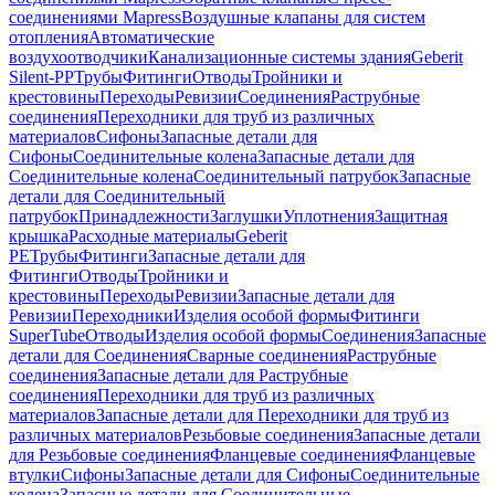
соединениями Mapress
Воздушные клапаны для систем
отопления
Автоматические
воздухоотводчики
Канализационные системы здания
Geberit
Silent-PP
Трубы
Фитинги
Отводы
Тройники и
крестовины
Переходы
Ревизии
Соединения
Раструбные
соединения
Переходники для труб из различных
материалов
Сифоны
Запасные детали для
Сифоны
Соединительные колена
Запасные детали для
Соединительные колена
Соединительный патрубок
Запасные
детали для Соединительный
патрубок
Принадлежности
Заглушки
Уплотнения
Защитная
крышка
Расходные материалы
Geberit
PE
Трубы
Фитинги
Запасные детали для
Фитинги
Отводы
Тройники и
крестовины
Переходы
Ревизии
Запасные детали для
Ревизии
Переходники
Изделия особой формы
Фитинги
SuperTube
Отводы
Изделия особой формы
Соединения
Запасные
детали для Соединения
Сварные соединения
Раструбные
соединения
Запасные детали для Раструбные
соединения
Переходники для труб из различных
материалов
Запасные детали для Переходники для труб из
различных материалов
Резьбовые соединения
Запасные детали
для Резьбовые соединения
Фланцевые соединения
Фланцевые
втулки
Сифоны
Запасные детали для Сифоны
Соединительные
колена
Запасные детали для Соединительные