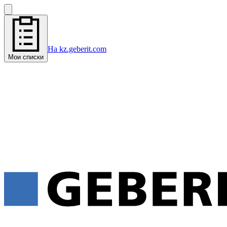
На kz.geberit.com
Мои списки