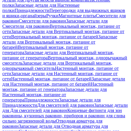
полки
Запасные детали для Настенные
полки
Принадлежности
Перегородки для выдвижных ящиков
и ящики-органайзеры
Ручки
Магнитные плиты
Смесители для
раковин
Смесители для раковин
Запасные детали для
Смесители для раковин
Вертикальный монтаж, питание от
сети
Запасные детали для Вертикальный монтаж, питание от
сети
Вертикальный монтаж, питание от батарей
Запасные
детали для Вертикальный монтаж, питание от
батарей
Вертикальный монтаж, питание от
генератора
Запасные детали для Вертикальный монтаж,
питание от генератора
Вертикальный монтаж, однорычажный
смеситель
Запасные детали для Вертикальный монтаж,
однорычажный смеситель
Настенный монтаж, питание от
сети
Запасные детали для Настенный монтаж, питание от
сети
Настенный монтаж, питание от батарей
Запасные детали
для Настенный монтаж, питание от батарей
Настенный
монтаж, питание от генератора
Запасные детали для
Настенный монтаж, питание от
генератора
Принадлежности
Запасные детали для
Принадлежности
Для смесителей для раковин
Запасные детали
для Для смесителей для раковин
Концевые фитинги для зон
раковины, кухонных раковин, приборов и раковин для слива
сильно загрязненной воды
Отводная арматура для
раковин
Запасные детали для Отводная арматура для