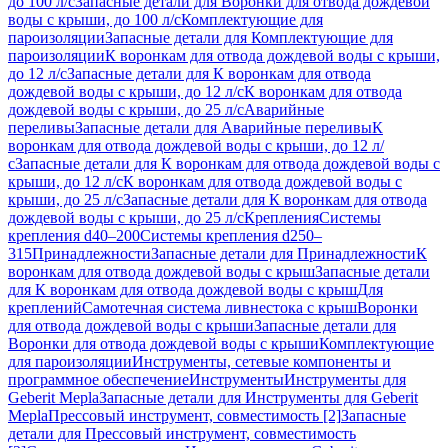
до 100 л/с
Запасные детали для Воронки для отвода дождевой
воды с крыши, до 100 л/с
Комплектующие для
пароизоляции
Запасные детали для Комплектующие для
пароизоляции
К воронкам для отвода дождевой воды с крыши,
до 12 л/с
Запасные детали для К воронкам для отвода
дождевой воды с крыши, до 12 л/с
К воронкам для отвода
дождевой воды с крыши, до 25 л/с
Аварийные
переливы
Запасные детали для Аварийные переливы
К
воронкам для отвода дождевой воды с крыши, до 12 л/
с
Запасные детали для К воронкам для отвода дождевой воды с
крыши, до 12 л/с
К воронкам для отвода дождевой воды с
крыши, до 25 л/с
Запасные детали для К воронкам для отвода
дождевой воды с крыши, до 25 л/с
Крепления
Системы
крепления d40–200
Системы крепления d250–
315
Принадлежности
Запасные детали для Принадлежности
К
воронкам для отвода дождевой воды с крыш
Запасные детали
для К воронкам для отвода дождевой воды с крыш
Для
креплений
Самотечная система ливнестока с крыш
Воронки
для отвода дождевой воды с крыши
Запасные детали для
Воронки для отвода дождевой воды с крыши
Комплектующие
для пароизоляции
Инструменты, сетевые компоненты и
программное обеспечение
Инструменты
Инструменты для
Geberit Mepla
Запасные детали для Инструменты для Geberit
Mepla
Прессовый инструмент, совместимость [2]
Запасные
детали для Прессовый инструмент, совместимость