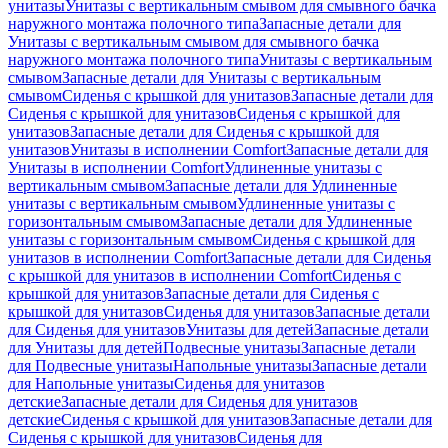
унитазы
Унитазы с вертикальным смывом для смывного бачка
наружного монтажа полочного типа
Запасные детали для
Унитазы с вертикальным смывом для смывного бачка
наружного монтажа полочного типа
Унитазы с вертикальным
смывом
Запасные детали для Унитазы с вертикальным
смывом
Сиденья с крышкой для унитазов
Запасные детали для
Сиденья с крышкой для унитазов
Сиденья с крышкой для
унитазов
Запасные детали для Сиденья с крышкой для
унитазов
Унитазы в исполнении Comfort
Запасные детали для
Унитазы в исполнении Comfort
Удлиненные унитазы с
вертикальным смывом
Запасные детали для Удлиненные
унитазы с вертикальным смывом
Удлиненные унитазы с
горизонтальным смывом
Запасные детали для Удлиненные
унитазы с горизонтальным смывом
Сиденья с крышкой для
унитазов в исполнении Comfort
Запасные детали для Сиденья
с крышкой для унитазов в исполнении Comfort
Сиденья с
крышкой для унитазов
Запасные детали для Сиденья с
крышкой для унитазов
Сиденья для унитазов
Запасные детали
для Сиденья для унитазов
Унитазы для детей
Запасные детали
для Унитазы для детей
Подвесные унитазы
Запасные детали
для Подвесные унитазы
Напольные унитазы
Запасные детали
для Напольные унитазы
Сиденья для унитазов
детские
Запасные детали для Сиденья для унитазов
детские
Сиденья с крышкой для унитазов
Запасные детали для
Сиденья с крышкой для унитазов
Сиденья для