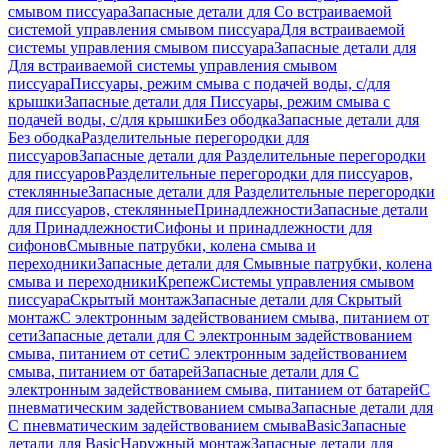
смывом писсуара
Запасные детали для Со встраиваемой
системой управления смывом писсуара
Для встраиваемой
системы управления смывом писсуара
Запасные детали для
Для встраиваемой системы управления смывом
писсуара
Писсуары, режим смыва с подачей воды, с/для
крышки
Запасные детали для Писсуары, режим смыва с
подачей воды, с/для крышки
Без ободка
Запасные детали для
Без ободка
Разделительные перегородки для
писсуаров
Запасные детали для Разделительные перегородки
для писсуаров
Разделительные перегородки для писсуаров,
стеклянные
Запасные детали для Разделительные перегородки
для писсуаров, стеклянные
Принадлежности
Запасные детали
для Принадлежности
Сифоны и принадлежности для
сифонов
Смывные патрубки, колена смыва и
переходники
Запасные детали для Смывные патрубки, колена
смыва и переходники
Крепеж
Системы управления смывом
писсуара
Скрытый монтаж
Запасные детали для Скрытый
монтаж
С электронным задействованием смыва, питанием от
сети
Запасные детали для С электронным задействованием
смыва, питанием от сети
С электронным задействованием
смыва, питанием от батарей
Запасные детали для С
электронным задействованием смыва, питанием от батарей
С
пневматическим задействованием смыва
Запасные детали для
С пневматическим задействованием смыва
Basic
Запасные
детали для Basic
Наружный монтаж
Запасные детали для