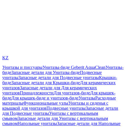
KZ
Унитазы и писсуары
Унитазы-биде Geberit AquaClean
Унитазы-
биде
Запасные детали для Унитазы-биде
Подвесные
унитазы
Запасные детали для Подвесные унитазы
Крышки-
биде
Запасные детали для Крышки-биде
Для керамических
унитазов
Запасные детали для Для керамических
унитазов
Принадлежности
Для унитазов-биде
Для крышек-
биде
Для крышек-биде и унитазов-биде
Унитазы
Расходные
материалы
Функциональные узлы
Унитазы и сиденья с
крышкой для унитазов
Подвесные унитазы
Запасные детали
для Подвесные унитазы
Унитазы с вертикальным
смывом
Запасные детали для Унитазы с вертикальным
смывом
Напольные унитазы
Запасные детали для Напольные