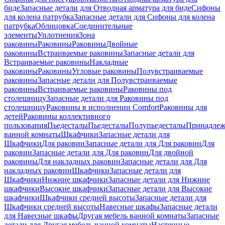
биде
Запасные детали для Отводная арматура для биде
Сифоны
для колена патрубка
Запасные детали для Сифоны для колена
патрубка
Облицовка
Соединительные
элементы
Уплотнения
Зона
раковины
Раковины
Раковины
Двойные
раковины
Встраиваемые раковины
Запасные детали для
Встраиваемые раковины
Накладные
раковины
Раковины
Угловые раковины
Полувстраиваемые
раковины
Запасные детали для Полувстраиваемые
раковины
Встраиваемые раковины
Раковины под
столешницу
Запасные детали для Раковины под
столешницу
Раковины в исполнении Comfort
Pаковины для
детей
Раковины коллективного
пользования
Пьедесталы
Пьедесталы
Полупьедесталы
Принадлеж
ванной комнаты
Шкафчики
Запасные детали для
Шкафчики
Для раковин
Запасные детали для Для раковин
Для
раковин
Запасные детали для Для раковин
Для двойной
раковины
Для накладных pаковин
Запасные детали для Для
накладных pаковин
Шкафчики
Запасные детали для
Шкафчики
Нижние шкафчики
Запасные детали для Нижние
шкафчики
Высокие шкафчики
Запасные детали для Высокие
шкафчики
Шкафчики средней высоты
Запасные детали для
Шкафчики средней высоты
Навесные шкафы
Запасные детали
для Навесные шкафы
Другая мебель ванной комнаты
Запасные
детали для Другая мебель ванной комнаты
Настенные