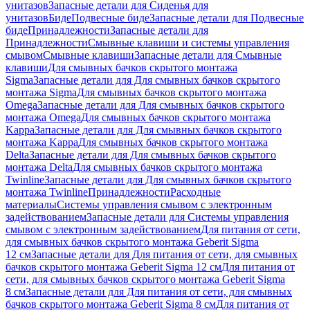
унитазов
Запасные детали для Сиденья для
унитазов
Биде
Подвесные биде
Запасные детали для Подвесные
биде
Принадлежности
Запасные детали для
Принадлежности
Смывные клавиши и системы управления
смывом
Смывные клавиши
Запасные детали для Смывные
клавиши
Для смывных бачков скрытого монтажа
Sigma
Запасные детали для Для смывных бачков скрытого
монтажа Sigma
Для смывных бачков скрытого монтажа
Omega
Запасные детали для Для смывных бачков скрытого
монтажа Omega
Для смывных бачков скрытого монтажа
Kappa
Запасные детали для Для смывных бачков скрытого
монтажа Kappa
Для смывных бачков скрытого монтажа
Delta
Запасные детали для Для смывных бачков скрытого
монтажа Delta
Для смывных бачков скрытого монтажа
Twinline
Запасные детали для Для смывных бачков скрытого
монтажа Twinline
Принадлежности
Расходные
материалы
Системы управления смывом с электронным
задействованием
Запасные детали для Системы управления
смывом с электронным задействованием
Для питания от сети,
для смывных бачков скрытого монтажа Geberit Sigma
12 см
Запасные детали для Для питания от сети, для смывных
бачков скрытого монтажа Geberit Sigma 12 см
Для питания от
сети, для смывных бачков скрытого монтажа Geberit Sigma
8 см
Запасные детали для Для питания от сети, для смывных
бачков скрытого монтажа Geberit Sigma 8 см
Для питания от