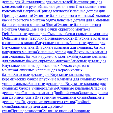
детали для Инсталляции для смесителей
Инсталляции для
консольной нагрузки
Запасные детали для Инсталляции для
консольной нагрузки
Принадлежности
Запасные детали для
Принадлежности
Смывные бачки скрытого монтажа
Смывные
бачки скрытого монтажа Sigma
Запасные детали для Смывные
бачки скрытого монтажа Sigma
Смывные бачки скрытого
монтажа Omega
Смывные бачки скрытого монтажа
Delta
Запасные детали для Смывные бачки скрытого монтажа
Delta
Смывные патрубки
Принадлежности
Впускные клапаны
и сливные клапаны
Впускные клапаны
Запасные детали для
Впускные клапаны
Впускные клапаны для смывных бачков
наружного монтажа
Запасные детали для Впускные клапаны
для смывных бачков наружного монтажа
Впускные клапаны
для смывных бачков скрытого монтажа
Запасные детали для
Впускные клапаны для смывных бачков скрытого
монтажа
Впускные клапаны для керамических
бачков
Запасные детали для Впускные клапаны для
керамических бачков
Впускные клапаны для смывных бачков
универсальные
Запасные детали для Впускные клапаны для
смывных бачков универсальные
Сливные клапаны
Запасные
детали для Сливные клапаны
Двойной смыв
Запасные детали
для Двойной смыв
Внутренние механизмы смыва
Запасные
детали для Внутренние механизмы смыва
Двойной
смыв
Запасные детали для Двойной
смыв
Принадлежности
Смывные кнопки
Напорные