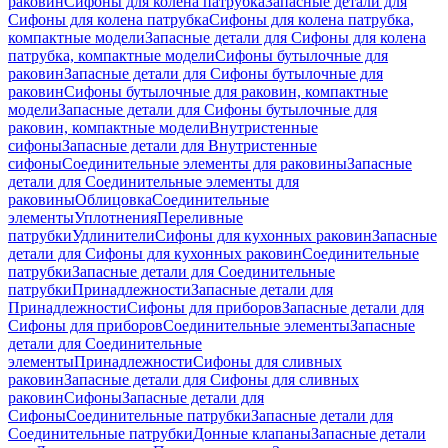
раковин
Сифоны для колена патрубка
Запасные детали для
Сифоны для колена патрубка
Сифоны для колена патрубка,
компактные модели
Запасные детали для Сифоны для колена
патрубка, компактные модели
Сифоны бутылочные для
раковин
Запасные детали для Сифоны бутылочные для
раковин
Сифоны бутылочные для раковин, компактные
модели
Запасные детали для Сифоны бутылочные для
раковин, компактные модели
Внутристенные
сифоны
Запасные детали для Внутристенные
сифоны
Соединительные элементы для раковины
Запасные
детали для Соединительные элементы для
раковины
Облицовка
Соединительные
элементы
Уплотнения
Переливные
патрубки
Удлинители
Сифоны для кухонных раковин
Запасные
детали для Сифоны для кухонных раковин
Соединительные
патрубки
Запасные детали для Соединительные
патрубки
Принадлежности
Запасные детали для
Принадлежности
Сифоны для приборов
Запасные детали для
Сифоны для приборов
Соединительные элементы
Запасные
детали для Соединительные
элементы
Принадлежности
Сифоны для сливных
раковин
Запасные детали для Сифоны для сливных
раковин
Сифоны
Запасные детали для
Сифоны
Соединительные патрубки
Запасные детали для
Соединительные патрубки
Донные клапаны
Запасные детали