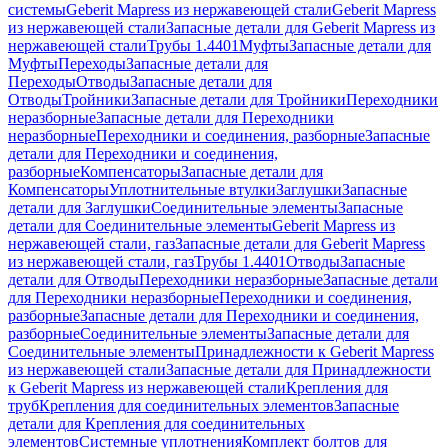
системы
Geberit Mapress из нержавеющей стали
Geberit Mapress
из нержавеющей стали
Запасные детали для Geberit Mapress из
нержавеющей стали
Трубы 1.4401
Муфты
Запасные детали для
Муфты
Переходы
Запасные детали для
Переходы
Отводы
Запасные детали для
Отводы
Тройники
Запасные детали для Тройники
Переходники
неразборные
Запасные детали для Переходники
неразборные
Переходники и соединения, разборные
Запасные
детали для Переходники и соединения,
разборные
Компенсаторы
Запасные детали для
Компенсаторы
Уплотнительные втулки
Заглушки
Запасные
детали для Заглушки
Соединительные элементы
Запасные
детали для Соединительные элементы
Geberit Mapress из
нержавеющей стали, газ
Запасные детали для Geberit Mapress
из нержавеющей стали, газ
Трубы 1.4401
Отводы
Запасные
детали для Отводы
Переходники неразборные
Запасные детали
для Переходники неразборные
Переходники и соединения,
разборные
Запасные детали для Переходники и соединения,
разборные
Соединительные элементы
Запасные детали для
Соединительные элементы
Принадлежности к Geberit Mapress
из нержавеющей стали
Запасные детали для Принадлежности
к Geberit Mapress из нержавеющей стали
Крепления для
труб
Крепления для соединительных элементов
Запасные
детали для Крепления для соединительных
элементов
Системные уплотнения
Комплект болтов для