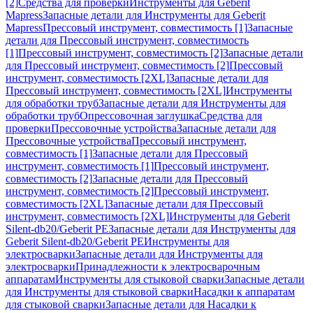
[2]
Средства для проверки
Инструменты для Geberit
Mapress
Запасные детали для Инструменты для Geberit
Mapress
Прессовый инструмент, совместимость [1]
Запасные
детали для Прессовый инструмент, совместимость
[1]
Прессовый инструмент, совместимость [2]
Запасные детали
для Прессовый инструмент, совместимость [2]
Прессовый
инструмент, совместимость [2XL]
Запасные детали для
Прессовый инструмент, совместимость [2XL]
Инструменты
для обработки труб
Запасные детали для Инструменты для
обработки труб
Опрессовочная заглушка
Средства для
проверки
Прессовочные устройства
Запасные детали для
Прессовочные устройства
Прессовый инструмент,
совместимость [1]
Запасные детали для Прессовый
инструмент, совместимость [1]
Прессовый инструмент,
совместимость [2]
Запасные детали для Прессовый
инструмент, совместимость [2]
Прессовый инструмент,
совместимость [2XL]
Запасные детали для Прессовый
инструмент, совместимость [2XL]
Инструменты для Geberit
Silent-db20/Geberit PE
Запасные детали для Инструменты для
Geberit Silent-db20/Geberit PE
Инструменты для
электросварки
Запасные детали для Инструменты для
электросварки
Принадлежности к электросварочным
аппаратам
Инструменты для стыковой сварки
Запасные детали
для Инструменты для стыковой сварки
Насадки к аппаратам
для стыковой сварки
Запасные детали для Насадки к