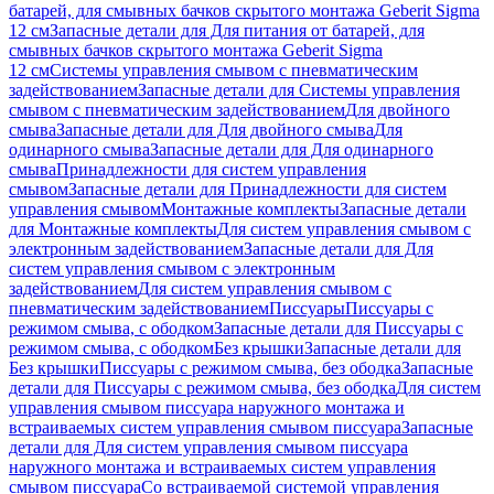
батарей, для смывных бачков скрытого монтажа Geberit Sigma
12 см
Запасные детали для Для питания от батарей, для
смывных бачков скрытого монтажа Geberit Sigma
12 см
Системы управления смывом с пневматическим
задействованием
Запасные детали для Системы управления
смывом с пневматическим задействованием
Для двойного
смыва
Запасные детали для Для двойного смыва
Для
одинарного смыва
Запасные детали для Для одинарного
смыва
Принадлежности для систем управления
смывом
Запасные детали для Принадлежности для систем
управления смывом
Монтажные комплекты
Запасные детали
для Монтажные комплекты
Для систем управления смывом с
электронным задействованием
Запасные детали для Для
систем управления смывом с электронным
задействованием
Для систем управления смывом с
пневматическим задействованием
Писсуары
Писсуары с
режимом смыва, с ободком
Запасные детали для Писсуары с
режимом смыва, с ободком
Без крышки
Запасные детали для
Без крышки
Писсуары с режимом смыва, без ободка
Запасные
детали для Писсуары с режимом смыва, без ободка
Для систем
управления смывом писсуара наружного монтажа и
встраиваемых систем управления смывом писсуара
Запасные
детали для Для систем управления смывом писсуара
наружного монтажа и встраиваемых систем управления
смывом писсуара
Со встраиваемой системой управления