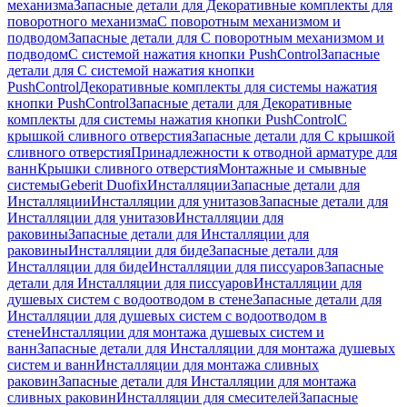
механизма
Запасные детали для Декоративные комплекты для
поворотного механизма
С поворотным механизмом и
подводом
Запасные детали для С поворотным механизмом и
подводом
С системой нажатия кнопки PushControl
Запасные
детали для С системой нажатия кнопки
PushControl
Декоративные комплекты для системы нажатия
кнопки PushControl
Запасные детали для Декоративные
комплекты для системы нажатия кнопки PushControl
С
крышкой сливного отверстия
Запасные детали для С крышкой
сливного отверстия
Принадлежности к отводной арматуре для
ванн
Крышки сливного отверстия
Монтажные и смывные
системы
Geberit Duofix
Инсталляции
Запасные детали для
Инсталляции
Инсталляции для унитазов
Запасные детали для
Инсталляции для унитазов
Инсталляции для
раковины
Запасные детали для Инсталляции для
раковины
Инсталляции для биде
Запасные детали для
Инсталляции для биде
Инсталляции для писсуаров
Запасные
детали для Инсталляции для писсуаров
Инсталляции для
душевых систем с водоотводом в стене
Запасные детали для
Инсталляции для душевых систем с водоотводом в
стене
Инсталляции для монтажа душевых систем и
ванн
Запасные детали для Инсталляции для монтажа душевых
систем и ванн
Инсталляции для монтажа сливных
раковин
Запасные детали для Инсталляции для монтажа
сливных раковин
Инсталляции для смесителей
Запасные