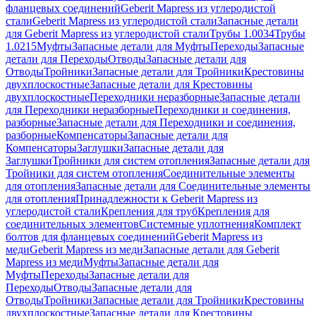
фланцевых соединений
Geberit Mapress из углеродистой
стали
Geberit Mapress из углеродистой стали
Запасные детали
для Geberit Mapress из углеродистой стали
Трубы 1.0034
Трубы
1.0215
Муфты
Запасные детали для Муфты
Переходы
Запасные
детали для Переходы
Отводы
Запасные детали для
Отводы
Тройники
Запасные детали для Тройники
Крестовины
двухплоскостные
Запасные детали для Крестовины
двухплоскостные
Переходники неразборные
Запасные детали
для Переходники неразборные
Переходники и соединения,
разборные
Запасные детали для Переходники и соединения,
разборные
Компенсаторы
Запасные детали для
Компенсаторы
Заглушки
Запасные детали для
Заглушки
Тройники для систем отопления
Запасные детали для
Тройники для систем отопления
Соединительные элементы
для отопления
Запасные детали для Соединительные элементы
для отопления
Принадлежности к Geberit Mapress из
углеродистой стали
Крепления для труб
Крепления для
соединительных элементов
Системные уплотнения
Комплект
болтов для фланцевых соединений
Geberit Mapress из
меди
Geberit Mapress из меди
Запасные детали для Geberit
Mapress из меди
Муфты
Запасные детали для
Муфты
Переходы
Запасные детали для
Переходы
Отводы
Запасные детали для
Отводы
Тройники
Запасные детали для Тройники
Крестовины
двухплоскостные
Запасные детали для Крестовины