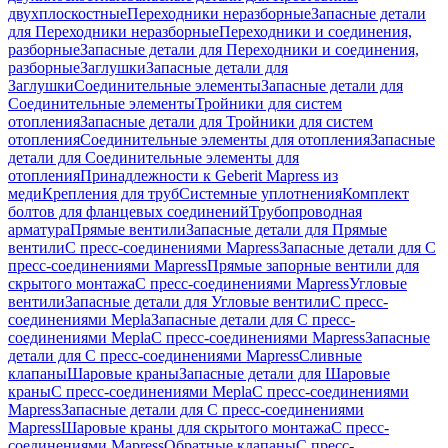
двухплоскостные
Переходники неразборные
Запасные детали
для Переходники неразборные
Переходники и соединения,
разборные
Запасные детали для Переходники и соединения,
разборные
Заглушки
Запасные детали для
Заглушки
Соединительные элементы
Запасные детали для
Соединительные элементы
Тройники для систем
отопления
Запасные детали для Тройники для систем
отопления
Соединительные элементы для отопления
Запасные
детали для Соединительные элементы для
отопления
Принадлежности к Geberit Mapress из
меди
Крепления для труб
Системные уплотнения
Комплект
болтов для фланцевых соединений
Трубопроводная
арматура
Прямые вентили
Запасные детали для Прямые
вентили
С пресс-соединениями Mapress
Запасные детали для С
пресс-соединениями Mapress
Прямые запорные вентили для
скрытого монтажа
С пресс-соединениями Mapress
Угловые
вентили
Запасные детали для Угловые вентили
С пресс-
соединениями Mepla
Запасные детали для С пресс-
соединениями Mepla
С пресс-соединениями Mapress
Запасные
детали для С пресс-соединениями Mapress
Сливные
клапаны
Шаровые краны
Запасные детали для Шаровые
краны
С пресс-соединениями Mepla
С пресс-соединениями
Mapress
Запасные детали для С пресс-соединениями
Mapress
Шаровые краны для скрытого монтажа
С пресс-
соединениями Mapress
Обратные клапаны
С пресс-