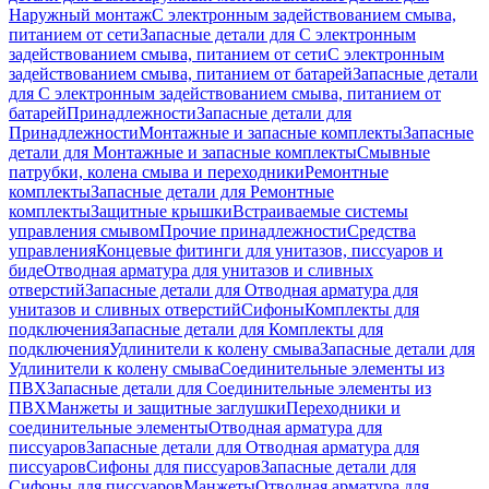
Наружный монтаж
С электронным задействованием смыва,
питанием от сети
Запасные детали для С электронным
задействованием смыва, питанием от сети
С электронным
задействованием смыва, питанием от батарей
Запасные детали
для С электронным задействованием смыва, питанием от
батарей
Принадлежности
Запасные детали для
Принадлежности
Монтажные и запасные комплекты
Запасные
детали для Монтажные и запасные комплекты
Смывные
патрубки, колена смыва и переходники
Ремонтные
комплекты
Запасные детали для Ремонтные
комплекты
Защитные крышки
Встраиваемые системы
управления смывом
Прочие принадлежности
Средства
управления
Концевые фитинги для унитазов, писсуаров и
биде
Отводная арматура для унитазов и сливных
отверстий
Запасные детали для Отводная арматура для
унитазов и сливных отверстий
Сифоны
Комплекты для
подключения
Запасные детали для Комплекты для
подключения
Удлинители к колену смыва
Запасные детали для
Удлинители к колену смыва
Соединительные элементы из
ПВХ
Запасные детали для Соединительные элементы из
ПВХ
Манжеты и защитные заглушки
Переходники и
соединительные элементы
Отводная арматура для
писсуаров
Запасные детали для Отводная арматура для
писсуаров
Cифоны для писсуаров
Запасные детали для
Cифоны для писсуаров
Манжеты
Отводная арматура для