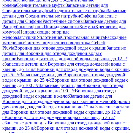
колена
Соединительные муфты
Запасные детали для
Соединительные муфты
Соединительные патрубки
Запасные
детали для Соединительные патрубки
Сифоны
Запасные
детали для Сифоны
Раструбные сифоны
Запасные детали для
Раструбные сифоны
Принадлежности
Хомуты
Крепления для
хомутов
Направляющие опорные
желоба
Заглушки
Уплотнения
Строительная защита
Расходные
материалы
Система внутреннего водостока Geberit
Pluvia
Воронки для отвода дождевой воды с крыши
Запасные
детали для Воронки для отвода дождевой воды с
крыши
Воронки для отвода дождевой воды с крыши, до 12 л/
с
Запасные детали для Воронки для отвода дождевой воды с
крыши, до 12 л/с
Воронки для отвода дождевой воды с крыши,
до 25 л/с
Запасные детали для Воронки для отвода дождевой
воды с крыши, до 25 л/с
Воронки для отвода дождевой воды с
крыши, до 100 л/с
Запасные детали для Воронки для отвода
дождевой воды с крыши, до 100 л/с
Воронки для отвода
дождевой воды с крыши в желоб
Запасные детали для
Воронки для отвода дождевой воды с крыши в желоб
Воронки
для отвода дождевой воды с крыши, до 12 л/с
Запасные детали
для Воронки для отвода дождевой воды с крыши, до 12 л/
с
Воронки для отвода дождевой воды с крыши, до 25 л/
с
Запасные детали для Воронки для отвода дождевой воды с
крыши, до 25 л/с
Воронки для отвода дождевой воды с крыши,