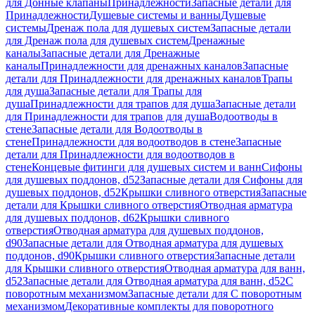
для Донные клапаны
Принадлежности
Запасные детали для
Принадлежности
Душевые системы и ванны
Душевые
системы
Дренаж пола для душевых систем
Запасные детали
для Дренаж пола для душевых систем
Дренажные
каналы
Запасные детали для Дренажные
каналы
Принадлежности для дренажных каналов
Запасные
детали для Принадлежности для дренажных каналов
Трапы
для душа
Запасные детали для Трапы для
душа
Принадлежности для трапов для душа
Запасные детали
для Принадлежности для трапов для душа
Водоотводы в
стене
Запасные детали для Водоотводы в
стене
Принадлежности для водоотводов в стене
Запасные
детали для Принадлежности для водоотводов в
стене
Концевые фитинги для душевых систем и ванн
Сифоны
для душевых поддонов, d52
Запасные детали для Сифоны для
душевых поддонов, d52
Крышки сливного отверстия
Запасные
детали для Крышки сливного отверстия
Отводная арматура
для душевых поддонов, d62
Крышки сливного
отверстия
Отводная арматура для душевых поддонов,
d90
Запасные детали для Отводная арматура для душевых
поддонов, d90
Крышки сливного отверстия
Запасные детали
для Крышки сливного отверстия
Отводная арматура для ванн,
d52
Запасные детали для Отводная арматура для ванн, d52
С
поворотным механизмом
Запасные детали для С поворотным
механизмом
Декоративные комплекты для поворотного