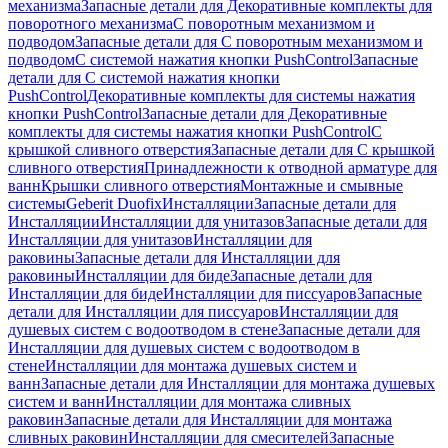
механизма
Запасные детали для Декоративные комплекты для
поворотного механизма
С поворотным механизмом и
подводом
Запасные детали для С поворотным механизмом и
подводом
С системой нажатия кнопки PushControl
Запасные
детали для С системой нажатия кнопки
PushControl
Декоративные комплекты для системы нажатия
кнопки PushControl
Запасные детали для Декоративные
комплекты для системы нажатия кнопки PushControl
С
крышкой сливного отверстия
Запасные детали для С крышкой
сливного отверстия
Принадлежности к отводной арматуре для
ванн
Крышки сливного отверстия
Монтажные и смывные
системы
Geberit Duofix
Инсталляции
Запасные детали для
Инсталляции
Инсталляции для унитазов
Запасные детали для
Инсталляции для унитазов
Инсталляции для
раковины
Запасные детали для Инсталляции для
раковины
Инсталляции для биде
Запасные детали для
Инсталляции для биде
Инсталляции для писсуаров
Запасные
детали для Инсталляции для писсуаров
Инсталляции для
душевых систем с водоотводом в стене
Запасные детали для
Инсталляции для душевых систем с водоотводом в
стене
Инсталляции для монтажа душевых систем и
ванн
Запасные детали для Инсталляции для монтажа душевых
систем и ванн
Инсталляции для монтажа сливных
раковин
Запасные детали для Инсталляции для монтажа
сливных раковин
Инсталляции для смесителей
Запасные