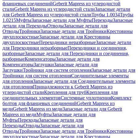
фланцевых соединений
Geberit Mapress из углеродистой
стали
Geberit Mapress из углеродистой стали
Запасные детали
для Geberit Mapress из углеродистой стали
Трубы 1.0034
Трубы
1.0215
Муфты
Запасные детали для Муфты
Переходы
Запасные
детали для Переходы
Отводы
Запасные детали для
Отводы
Тройники
Запасные детали для Тройники
Крестовины
двухплоскостные
Запасные детали для Крестовины
двухплоскостные
Переходники неразборные
Запасные детали
для Переходники неразборные
Переходники и соединения,
разборные
Запасные детали для Переходники и соединения,
разборные
Компенсаторы
Запасные детали для
Компенсаторы
Заглушки
Запасные детали для
Заглушки
Тройники для систем отопления
Запасные детали для
Тройники для систем отопления
Соединительные элементы
для отопления
Запасные детали для Соединительные элементы
для отопления
Принадлежности к Geberit Mapress из
углеродистой стали
Крепления для труб
Крепления для
соединительных элементов
Системные уплотнения
Комплект
болтов для фланцевых соединений
Geberit Mapress из
меди
Geberit Mapress из меди
Запасные детали для Geberit
Mapress из меди
Муфты
Запасные детали для
Муфты
Переходы
Запасные детали для
Переходы
Отводы
Запасные детали для
Отводы
Тройники
Запасные детали для Тройники
Крестовины
двухплоскостные
Запасные детали для Крестовины