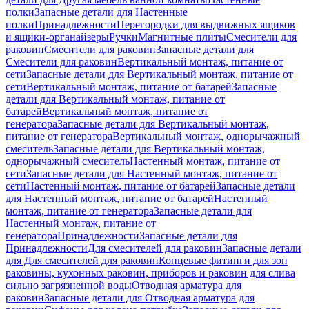
полки
Запасные детали для Настенные
полки
Принадлежности
Перегородки для выдвижных ящиков
и ящики-органайзеры
Ручки
Магнитные плиты
Смесители для
раковин
Смесители для раковин
Запасные детали для
Смесители для раковин
Вертикальный монтаж, питание от
сети
Запасные детали для Вертикальный монтаж, питание от
сети
Вертикальный монтаж, питание от батарей
Запасные
детали для Вертикальный монтаж, питание от
батарей
Вертикальный монтаж, питание от
генератора
Запасные детали для Вертикальный монтаж,
питание от генератора
Вертикальный монтаж, однорычажный
смеситель
Запасные детали для Вертикальный монтаж,
однорычажный смеситель
Настенный монтаж, питание от
сети
Запасные детали для Настенный монтаж, питание от
сети
Настенный монтаж, питание от батарей
Запасные детали
для Настенный монтаж, питание от батарей
Настенный
монтаж, питание от генератора
Запасные детали для
Настенный монтаж, питание от
генератора
Принадлежности
Запасные детали для
Принадлежности
Для смесителей для раковин
Запасные детали
для Для смесителей для раковин
Концевые фитинги для зон
раковины, кухонных раковин, приборов и раковин для слива
сильно загрязненной воды
Отводная арматура для
раковин
Запасные детали для Отводная арматура для