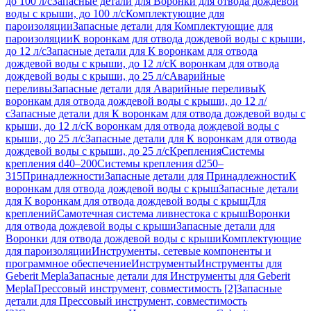
до 100 л/с
Запасные детали для Воронки для отвода дождевой
воды с крыши, до 100 л/с
Комплектующие для
пароизоляции
Запасные детали для Комплектующие для
пароизоляции
К воронкам для отвода дождевой воды с крыши,
до 12 л/с
Запасные детали для К воронкам для отвода
дождевой воды с крыши, до 12 л/с
К воронкам для отвода
дождевой воды с крыши, до 25 л/с
Аварийные
переливы
Запасные детали для Аварийные переливы
К
воронкам для отвода дождевой воды с крыши, до 12 л/
с
Запасные детали для К воронкам для отвода дождевой воды с
крыши, до 12 л/с
К воронкам для отвода дождевой воды с
крыши, до 25 л/с
Запасные детали для К воронкам для отвода
дождевой воды с крыши, до 25 л/с
Крепления
Системы
крепления d40–200
Системы крепления d250–
315
Принадлежности
Запасные детали для Принадлежности
К
воронкам для отвода дождевой воды с крыш
Запасные детали
для К воронкам для отвода дождевой воды с крыш
Для
креплений
Самотечная система ливнестока с крыш
Воронки
для отвода дождевой воды с крыши
Запасные детали для
Воронки для отвода дождевой воды с крыши
Комплектующие
для пароизоляции
Инструменты, сетевые компоненты и
программное обеспечение
Инструменты
Инструменты для
Geberit Mepla
Запасные детали для Инструменты для Geberit
Mepla
Прессовый инструмент, совместимость [2]
Запасные
детали для Прессовый инструмент, совместимость