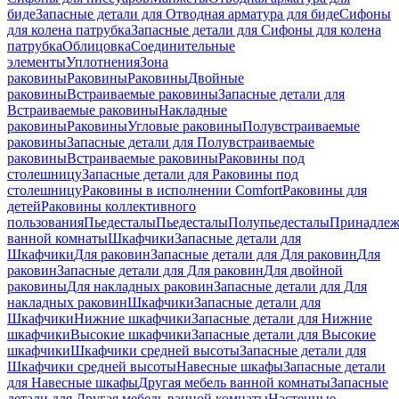
биде
Запасные детали для Отводная арматура для биде
Сифоны
для колена патрубка
Запасные детали для Сифоны для колена
патрубка
Облицовка
Соединительные
элементы
Уплотнения
Зона
раковины
Раковины
Раковины
Двойные
раковины
Встраиваемые раковины
Запасные детали для
Встраиваемые раковины
Накладные
раковины
Раковины
Угловые раковины
Полувстраиваемые
раковины
Запасные детали для Полувстраиваемые
раковины
Встраиваемые раковины
Раковины под
столешницу
Запасные детали для Раковины под
столешницу
Раковины в исполнении Comfort
Pаковины для
детей
Раковины коллективного
пользования
Пьедесталы
Пьедесталы
Полупьедесталы
Принадлеж
ванной комнаты
Шкафчики
Запасные детали для
Шкафчики
Для раковин
Запасные детали для Для раковин
Для
раковин
Запасные детали для Для раковин
Для двойной
раковины
Для накладных pаковин
Запасные детали для Для
накладных pаковин
Шкафчики
Запасные детали для
Шкафчики
Нижние шкафчики
Запасные детали для Нижние
шкафчики
Высокие шкафчики
Запасные детали для Высокие
шкафчики
Шкафчики средней высоты
Запасные детали для
Шкафчики средней высоты
Навесные шкафы
Запасные детали
для Навесные шкафы
Другая мебель ванной комнаты
Запасные
детали для Другая мебель ванной комнаты
Настенные