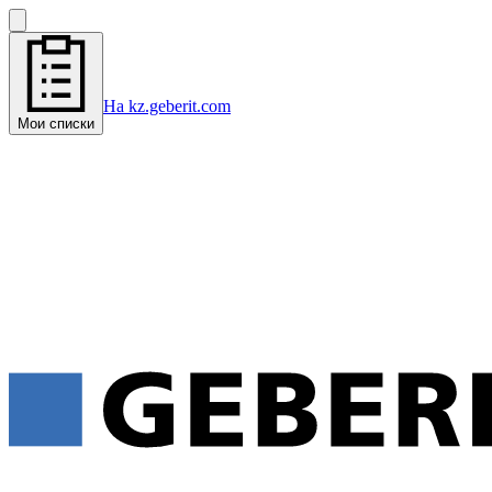
На kz.geberit.com
Мои списки