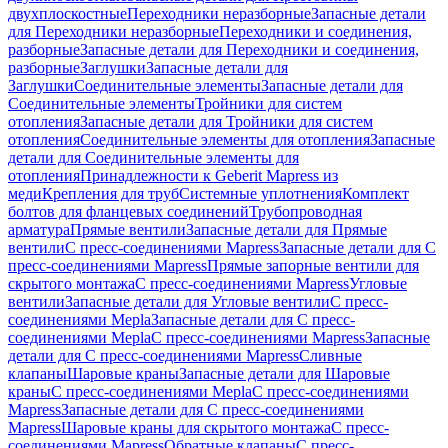
двухплоскостные
Переходники неразборные
Запасные детали
для Переходники неразборные
Переходники и соединения,
разборные
Запасные детали для Переходники и соединения,
разборные
Заглушки
Запасные детали для
Заглушки
Соединительные элементы
Запасные детали для
Соединительные элементы
Тройники для систем
отопления
Запасные детали для Тройники для систем
отопления
Соединительные элементы для отопления
Запасные
детали для Соединительные элементы для
отопления
Принадлежности к Geberit Mapress из
меди
Крепления для труб
Системные уплотнения
Комплект
болтов для фланцевых соединений
Трубопроводная
арматура
Прямые вентили
Запасные детали для Прямые
вентили
С пресс-соединениями Mapress
Запасные детали для С
пресс-соединениями Mapress
Прямые запорные вентили для
скрытого монтажа
С пресс-соединениями Mapress
Угловые
вентили
Запасные детали для Угловые вентили
С пресс-
соединениями Mepla
Запасные детали для С пресс-
соединениями Mepla
С пресс-соединениями Mapress
Запасные
детали для С пресс-соединениями Mapress
Сливные
клапаны
Шаровые краны
Запасные детали для Шаровые
краны
С пресс-соединениями Mepla
С пресс-соединениями
Mapress
Запасные детали для С пресс-соединениями
Mapress
Шаровые краны для скрытого монтажа
С пресс-
соединениями Mapress
Обратные клапаны
С пресс-