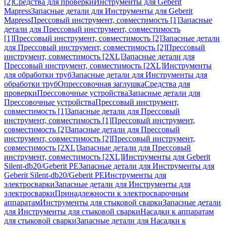
[2]
Средства для проверки
Инструменты для Geberit
Mapress
Запасные детали для Инструменты для Geberit
Mapress
Прессовый инструмент, совместимость [1]
Запасные
детали для Прессовый инструмент, совместимость
[1]
Прессовый инструмент, совместимость [2]
Запасные детали
для Прессовый инструмент, совместимость [2]
Прессовый
инструмент, совместимость [2XL]
Запасные детали для
Прессовый инструмент, совместимость [2XL]
Инструменты
для обработки труб
Запасные детали для Инструменты для
обработки труб
Опрессовочная заглушка
Средства для
проверки
Прессовочные устройства
Запасные детали для
Прессовочные устройства
Прессовый инструмент,
совместимость [1]
Запасные детали для Прессовый
инструмент, совместимость [1]
Прессовый инструмент,
совместимость [2]
Запасные детали для Прессовый
инструмент, совместимость [2]
Прессовый инструмент,
совместимость [2XL]
Запасные детали для Прессовый
инструмент, совместимость [2XL]
Инструменты для Geberit
Silent-db20/Geberit PE
Запасные детали для Инструменты для
Geberit Silent-db20/Geberit PE
Инструменты для
электросварки
Запасные детали для Инструменты для
электросварки
Принадлежности к электросварочным
аппаратам
Инструменты для стыковой сварки
Запасные детали
для Инструменты для стыковой сварки
Насадки к аппаратам
для стыковой сварки
Запасные детали для Насадки к