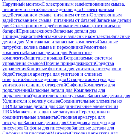
Наружный монтаж
С электронным задействованием смыва,
питанием от сети
Запасные детали для С электронным
задействованием смыва, питанием от сети
С электронным
задействованием смыва, питанием от батарей
Запасные детали
для С электронным задействованием смыва, питанием от
батарей
Принадлежности
Запасные детали для
Принадлежности
Монтажные и запасные комплекты
Запасные
детали для Монтажные и запасные комплекты
Смывные
патрубки, колена смыва и переходники
Ремонтные
комплекты
Запасные детали для Ремонтные
комплекты
Защитные крышки
Встраиваемые системы
управления смывом
Прочие принадлежности
Средства
управления
Концевые фитинги для унитазов, писсуаров и
биде
Отводная арматура для унитазов и сливных
отверстий
Запасные детали для Отводная арматура для
унитазов и сливных отверстий
Сифоны
Комплекты для
подключения
Запасные детали для Комплекты для
подключения
Удлинители к колену смыва
Запасные детали для
Удлинители к колену смыва
Соединительные элементы из
ПВХ
Запасные детали для Соединительные элементы из
ПВХ
Манжеты и защитные заглушки
Переходники и
соединительные элементы
Отводная арматура для
писсуаров
Запасные детали для Отводная арматура для
писсуаров
Cифоны для писсуаров
Запасные детали для
Cифоны для писсуаров
Манжеты
Отводная арматура для