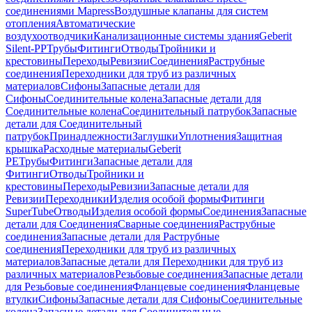
соединениями Mapress
Воздушные клапаны для систем
отопления
Автоматические
воздухоотводчики
Канализационные системы здания
Geberit
Silent-PP
Трубы
Фитинги
Отводы
Тройники и
крестовины
Переходы
Ревизии
Соединения
Раструбные
соединения
Переходники для труб из различных
материалов
Сифоны
Запасные детали для
Сифоны
Соединительные колена
Запасные детали для
Соединительные колена
Соединительный патрубок
Запасные
детали для Соединительный
патрубок
Принадлежности
Заглушки
Уплотнения
Защитная
крышка
Расходные материалы
Geberit
PE
Трубы
Фитинги
Запасные детали для
Фитинги
Отводы
Тройники и
крестовины
Переходы
Ревизии
Запасные детали для
Ревизии
Переходники
Изделия особой формы
Фитинги
SuperTube
Отводы
Изделия особой формы
Соединения
Запасные
детали для Соединения
Сварные соединения
Раструбные
соединения
Запасные детали для Раструбные
соединения
Переходники для труб из различных
материалов
Запасные детали для Переходники для труб из
различных материалов
Резьбовые соединения
Запасные детали
для Резьбовые соединения
Фланцевые соединения
Фланцевые
втулки
Сифоны
Запасные детали для Сифоны
Соединительные
колена
Запасные детали для Соединительные