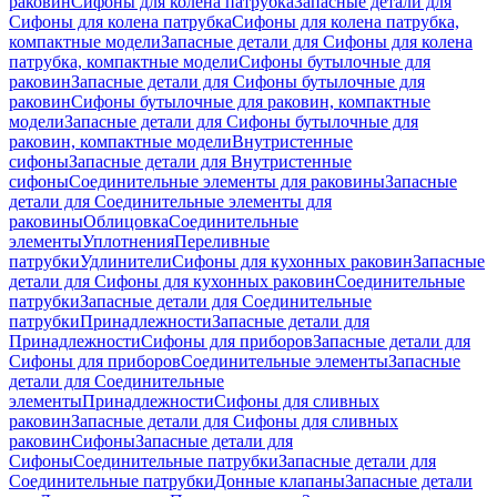
раковин
Сифоны для колена патрубка
Запасные детали для
Сифоны для колена патрубка
Сифоны для колена патрубка,
компактные модели
Запасные детали для Сифоны для колена
патрубка, компактные модели
Сифоны бутылочные для
раковин
Запасные детали для Сифоны бутылочные для
раковин
Сифоны бутылочные для раковин, компактные
модели
Запасные детали для Сифоны бутылочные для
раковин, компактные модели
Внутристенные
сифоны
Запасные детали для Внутристенные
сифоны
Соединительные элементы для раковины
Запасные
детали для Соединительные элементы для
раковины
Облицовка
Соединительные
элементы
Уплотнения
Переливные
патрубки
Удлинители
Сифоны для кухонных раковин
Запасные
детали для Сифоны для кухонных раковин
Соединительные
патрубки
Запасные детали для Соединительные
патрубки
Принадлежности
Запасные детали для
Принадлежности
Сифоны для приборов
Запасные детали для
Сифоны для приборов
Соединительные элементы
Запасные
детали для Соединительные
элементы
Принадлежности
Сифоны для сливных
раковин
Запасные детали для Сифоны для сливных
раковин
Сифоны
Запасные детали для
Сифоны
Соединительные патрубки
Запасные детали для
Соединительные патрубки
Донные клапаны
Запасные детали