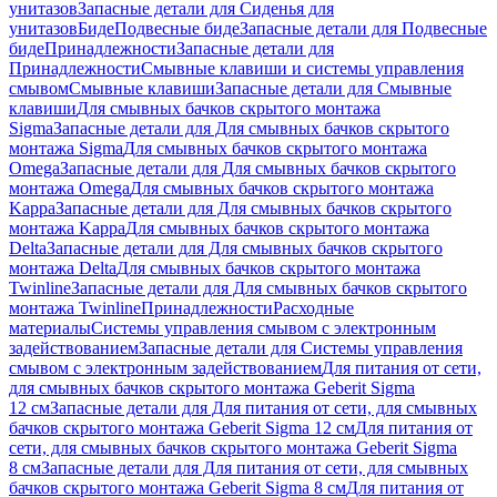
унитазов
Запасные детали для Сиденья для
унитазов
Биде
Подвесные биде
Запасные детали для Подвесные
биде
Принадлежности
Запасные детали для
Принадлежности
Смывные клавиши и системы управления
смывом
Смывные клавиши
Запасные детали для Смывные
клавиши
Для смывных бачков скрытого монтажа
Sigma
Запасные детали для Для смывных бачков скрытого
монтажа Sigma
Для смывных бачков скрытого монтажа
Omega
Запасные детали для Для смывных бачков скрытого
монтажа Omega
Для смывных бачков скрытого монтажа
Kappa
Запасные детали для Для смывных бачков скрытого
монтажа Kappa
Для смывных бачков скрытого монтажа
Delta
Запасные детали для Для смывных бачков скрытого
монтажа Delta
Для смывных бачков скрытого монтажа
Twinline
Запасные детали для Для смывных бачков скрытого
монтажа Twinline
Принадлежности
Расходные
материалы
Системы управления смывом с электронным
задействованием
Запасные детали для Системы управления
смывом с электронным задействованием
Для питания от сети,
для смывных бачков скрытого монтажа Geberit Sigma
12 см
Запасные детали для Для питания от сети, для смывных
бачков скрытого монтажа Geberit Sigma 12 см
Для питания от
сети, для смывных бачков скрытого монтажа Geberit Sigma
8 см
Запасные детали для Для питания от сети, для смывных
бачков скрытого монтажа Geberit Sigma 8 см
Для питания от