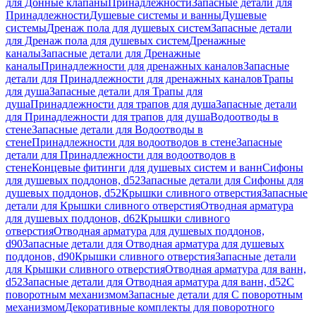
для Донные клапаны
Принадлежности
Запасные детали для
Принадлежности
Душевые системы и ванны
Душевые
системы
Дренаж пола для душевых систем
Запасные детали
для Дренаж пола для душевых систем
Дренажные
каналы
Запасные детали для Дренажные
каналы
Принадлежности для дренажных каналов
Запасные
детали для Принадлежности для дренажных каналов
Трапы
для душа
Запасные детали для Трапы для
душа
Принадлежности для трапов для душа
Запасные детали
для Принадлежности для трапов для душа
Водоотводы в
стене
Запасные детали для Водоотводы в
стене
Принадлежности для водоотводов в стене
Запасные
детали для Принадлежности для водоотводов в
стене
Концевые фитинги для душевых систем и ванн
Сифоны
для душевых поддонов, d52
Запасные детали для Сифоны для
душевых поддонов, d52
Крышки сливного отверстия
Запасные
детали для Крышки сливного отверстия
Отводная арматура
для душевых поддонов, d62
Крышки сливного
отверстия
Отводная арматура для душевых поддонов,
d90
Запасные детали для Отводная арматура для душевых
поддонов, d90
Крышки сливного отверстия
Запасные детали
для Крышки сливного отверстия
Отводная арматура для ванн,
d52
Запасные детали для Отводная арматура для ванн, d52
С
поворотным механизмом
Запасные детали для С поворотным
механизмом
Декоративные комплекты для поворотного