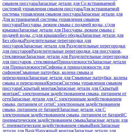
смывом писсуара
Запасные детали для Со встраиваемой
системой управления смывом писсуара
Для встраиваемой
системы управления смывом писсуара
Запасные детали для
Для встраиваемой системы управления смывом
писсуара
Писсуары, режим смыва с подачей воды, с/для
крышки
Запасные детали для Писсуары, режим смыва с
подачей воды, с/для крышки
Без ободка
Запасные детали для
Без ободка
Разделительные перегородки для
писсуаров
Запасные детали для Разделительные перегородки
для писсуаров
Разделительные перегородки для писсуаров,
стеклянные
Запасные детали для Разделительные перегородки
для писсуаров, стеклянные
Принадлежности
Запасные детали
для Принадлежности
Сифоны и принадлежности для
сифонов
Смывные патрубки, колена смыва и
переходники
Запасные детали для Смывные патрубки, колена
смыва и переходники
Крепеж
Системы управления смывом
писсуара
Скрытый монтаж
Запасные детали для Скрытый
монтаж
С электронным задействованием смыва, питанием от
сети
Запасные детали для С электронным задействованием
смыва, питанием от сети
С электронным задействованием
смыва, питанием от батарей
Запасные детали для С
электронным задействованием смыва, питанием от батарей
С
пневматическим задействованием смыва
Запасные детали для
С пневматическим задействованием смыва
Basic
Запасные
детали для Basic
Наружный монтаж
Запасные детали для