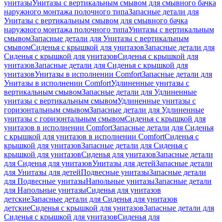
унитазы
Унитазы с вертикальным смывом для смывного бачка
наружного монтажа полочного типа
Запасные детали для
Унитазы с вертикальным смывом для смывного бачка
наружного монтажа полочного типа
Унитазы с вертикальным
смывом
Запасные детали для Унитазы с вертикальным
смывом
Сиденья с крышкой для унитазов
Запасные детали для
Сиденья с крышкой для унитазов
Сиденья с крышкой для
унитазов
Запасные детали для Сиденья с крышкой для
унитазов
Унитазы в исполнении Comfort
Запасные детали для
Унитазы в исполнении Comfort
Удлиненные унитазы с
вертикальным смывом
Запасные детали для Удлиненные
унитазы с вертикальным смывом
Удлиненные унитазы с
горизонтальным смывом
Запасные детали для Удлиненные
унитазы с горизонтальным смывом
Сиденья с крышкой для
унитазов в исполнении Comfort
Запасные детали для Сиденья
с крышкой для унитазов в исполнении Comfort
Сиденья с
крышкой для унитазов
Запасные детали для Сиденья с
крышкой для унитазов
Сиденья для унитазов
Запасные детали
для Сиденья для унитазов
Унитазы для детей
Запасные детали
для Унитазы для детей
Подвесные унитазы
Запасные детали
для Подвесные унитазы
Напольные унитазы
Запасные детали
для Напольные унитазы
Сиденья для унитазов
детские
Запасные детали для Сиденья для унитазов
детские
Сиденья с крышкой для унитазов
Запасные детали для
Сиденья с крышкой для унитазов
Сиденья для