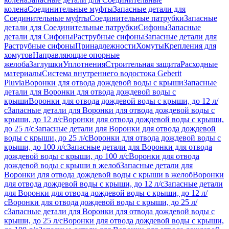
колена
Соединительные муфты
Запасные детали для
Соединительные муфты
Соединительные патрубки
Запасные
детали для Соединительные патрубки
Сифоны
Запасные
детали для Сифоны
Раструбные сифоны
Запасные детали для
Раструбные сифоны
Принадлежности
Хомуты
Крепления для
хомутов
Направляющие опорные
желоба
Заглушки
Уплотнения
Строительная защита
Расходные
материалы
Система внутреннего водостока Geberit
Pluvia
Воронки для отвода дождевой воды с крыши
Запасные
детали для Воронки для отвода дождевой воды с
крыши
Воронки для отвода дождевой воды с крыши, до 12 л/
с
Запасные детали для Воронки для отвода дождевой воды с
крыши, до 12 л/с
Воронки для отвода дождевой воды с крыши,
до 25 л/с
Запасные детали для Воронки для отвода дождевой
воды с крыши, до 25 л/с
Воронки для отвода дождевой воды с
крыши, до 100 л/с
Запасные детали для Воронки для отвода
дождевой воды с крыши, до 100 л/с
Воронки для отвода
дождевой воды с крыши в желоб
Запасные детали для
Воронки для отвода дождевой воды с крыши в желоб
Воронки
для отвода дождевой воды с крыши, до 12 л/с
Запасные детали
для Воронки для отвода дождевой воды с крыши, до 12 л/
с
Воронки для отвода дождевой воды с крыши, до 25 л/
с
Запасные детали для Воронки для отвода дождевой воды с
крыши, до 25 л/с
Воронки для отвода дождевой воды с крыши,