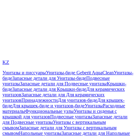
KZ
Унитазы и писсуары
Унитазы-биде Geberit AquaClean
Унитазы-
биде
Запасные детали для Унитазы-биде
Подвесные
унитазы
Запасные детали для Подвесные унитазы
Крышки-
биде
Запасные детали для Крышки-биде
Для керамических
унитазов
Запасные детали для Для керамических
унитазов
Принадлежности
Для унитазов-биде
Для крышек-
биде
Для крышек-биде и унитазов-биде
Унитазы
Расходные
материалы
Функциональные узлы
Унитазы и сиденья с
крышкой для унитазов
Подвесные унитазы
Запасные детали
для Подвесные унитазы
Унитазы с вертикальным
смывом
Запасные детали для Унитазы с вертикальным
смывом
Напольные унитазы
Запасные детали для Напольные