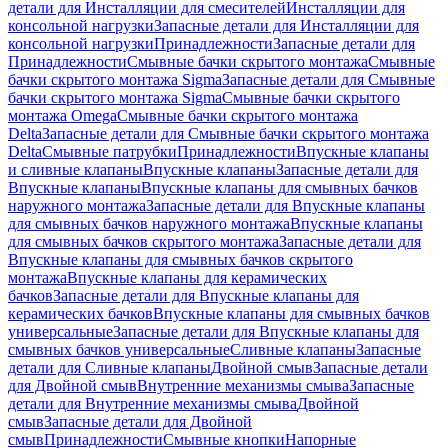
детали для Инсталляции для смесителей
Инсталляции для
консольной нагрузки
Запасные детали для Инсталляции для
консольной нагрузки
Принадлежности
Запасные детали для
Принадлежности
Смывные бачки скрытого монтажа
Смывные
бачки скрытого монтажа Sigma
Запасные детали для Смывные
бачки скрытого монтажа Sigma
Смывные бачки скрытого
монтажа Omega
Смывные бачки скрытого монтажа
Delta
Запасные детали для Смывные бачки скрытого монтажа
Delta
Смывные патрубки
Принадлежности
Впускные клапаны
и сливные клапаны
Впускные клапаны
Запасные детали для
Впускные клапаны
Впускные клапаны для смывных бачков
наружного монтажа
Запасные детали для Впускные клапаны
для смывных бачков наружного монтажа
Впускные клапаны
для смывных бачков скрытого монтажа
Запасные детали для
Впускные клапаны для смывных бачков скрытого
монтажа
Впускные клапаны для керамических
бачков
Запасные детали для Впускные клапаны для
керамических бачков
Впускные клапаны для смывных бачков
универсальные
Запасные детали для Впускные клапаны для
смывных бачков универсальные
Сливные клапаны
Запасные
детали для Сливные клапаны
Двойной смыв
Запасные детали
для Двойной смыв
Внутренние механизмы смыва
Запасные
детали для Внутренние механизмы смыва
Двойной
смыв
Запасные детали для Двойной
смыв
Принадлежности
Смывные кнопки
Напорные