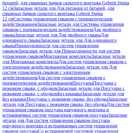
батарей, для смывных бачков скрытого монтажа Geberit Sigma
12 см
Запасные детали для Для питания от батарей, для
смывных бачков скрытого монтажа Geberit Sigma
12 см
Системы управления смывом с пневматическим
задействованием
Запасные детали для Системы управления
смывом с пневматическим задействованием
Для двойного
смыва
Запасные детали для Для двойного смыва
Для
одинарного смыва
Запасные детали для Для одинарного
смыва
Принадлежности для систем управления
смывом
Запасные детали для Принадлежности для систем
управления смывом
Монтажные комплекты
Запасные детали
для Монтажные комплекты
Для систем управления смывом с
электронным задействованием
Запасные детали для Для
систем управления смывом с электронным
задействованием
Для систем управления смывом с
пневматическим задействованием
Писсуары
Писсуары с
режимом смыва, с ободком
Запасные детали для Писсуары с
режимом смыва, с ободком
Без крышки
Запасные детали для
Без крышки
Писсуары с режимом смыва, без ободка
Запасные
детали для Писсуары с режимом смыва, без ободка
Для систем
управления смывом писсуара наружного монтажа и
встраиваемых систем управления смывом писсуара
Запасные
детали для Для систем управления смывом писсуара
наружного монтажа и встраиваемых систем управления
смывом писсуара
Со встраиваемой системой управления