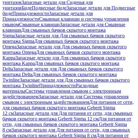
унитазов
Запасные детали для Сиденья для
унитазов
Биде
Подвесные биде
Запасные детали для Подвесные
биде
Принадлежности
Запасные детали для
Принадлежности
Смывные клавиши и системы управления
смывом
Смывные клавиши
Запасные детали для Смывные
клавиши
Для смывных бачков скрытого монтажа
Sigma
Запасные детали для Для смывных бачков скрытого
монтажа Sigma
Для смывных бачков скрытого монтажа
Omega
Запасные детали для Для смывных бачков скрытого
монтажа Omega
Для смывных бачков скрытого монтажа
Kappa
Запасные детали для Для смывных бачков скрытого
монтажа Kappa
Для смывных бачков скрытого монтажа
Delta
Запасные детали для Для смывных бачков скрытого
монтажа Delta
Для смывных бачков скрытого монтажа
Twinline
Запасные детали для Для смывных бачков скрытого
монтажа Twinline
Принадлежности
Расходные
материалы
Системы управления смывом с электронным
задействованием
Запасные детали для Системы управления
смывом с электронным задействованием
Для питания от сети,
для смывных бачков скрытого монтажа Geberit Sigma
12 см
Запасные детали для Для питания от сети, для смывных
бачков скрытого монтажа Geberit Sigma 12 см
Для питания от
сети, для смывных бачков скрытого монтажа Geberit Sigma
8 см
Запасные детали для Для питания от сети, для смывных
бачков скрытого монтажа Geberit Sigma 8 см
Для питания от