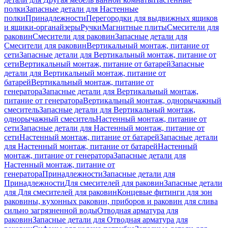
полки
Запасные детали для Настенные
полки
Принадлежности
Перегородки для выдвижных ящиков
и ящики-органайзеры
Ручки
Магнитные плиты
Смесители для
раковин
Смесители для раковин
Запасные детали для
Смесители для раковин
Вертикальный монтаж, питание от
сети
Запасные детали для Вертикальный монтаж, питание от
сети
Вертикальный монтаж, питание от батарей
Запасные
детали для Вертикальный монтаж, питание от
батарей
Вертикальный монтаж, питание от
генератора
Запасные детали для Вертикальный монтаж,
питание от генератора
Вертикальный монтаж, однорычажный
смеситель
Запасные детали для Вертикальный монтаж,
однорычажный смеситель
Настенный монтаж, питание от
сети
Запасные детали для Настенный монтаж, питание от
сети
Настенный монтаж, питание от батарей
Запасные детали
для Настенный монтаж, питание от батарей
Настенный
монтаж, питание от генератора
Запасные детали для
Настенный монтаж, питание от
генератора
Принадлежности
Запасные детали для
Принадлежности
Для смесителей для раковин
Запасные детали
для Для смесителей для раковин
Концевые фитинги для зон
раковины, кухонных раковин, приборов и раковин для слива
сильно загрязненной воды
Отводная арматура для
раковин
Запасные детали для Отводная арматура для