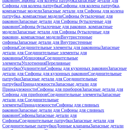
раковин
Сифоны для колена патрубка
Запасные детали для
Сифоны для колена патрубка
Сифоны для колена патрубка,
компактные модели
Запасные детали для Сифоны для колена
патрубка, компактные модели
Сифоны бутылочные для
раковин
Запасные детали для Сифоны бутылочные для
раковин
Сифоны бутылочные для раковин, компактные
модели
Запасные детали для Сифоны бутылочные для
раковин, компактные модели
Внутристенные
сифоны
Запасные детали для Внутристенные
сифоны
Соединительные элементы для раковины
Запасные
детали для Соединительные элементы для
раковины
Облицовка
Соединительные
элементы
Уплотнения
Переливные
патрубки
Удлинители
Сифоны для кухонных раковин
Запасные
детали для Сифоны для кухонных раковин
Соединительные
патрубки
Запасные детали для Соединительные
патрубки
Принадлежности
Запасные детали для
Принадлежности
Сифоны для приборов
Запасные детали для
Сифоны для приборов
Соединительные элементы
Запасные
детали для Соединительные
элементы
Принадлежности
Сифоны для сливных
раковин
Запасные детали для Сифоны для сливных
раковин
Сифоны
Запасные детали для
Сифоны
Соединительные патрубки
Запасные детали для
Соединительные патрубки
Донные клапаны
Запасные детали