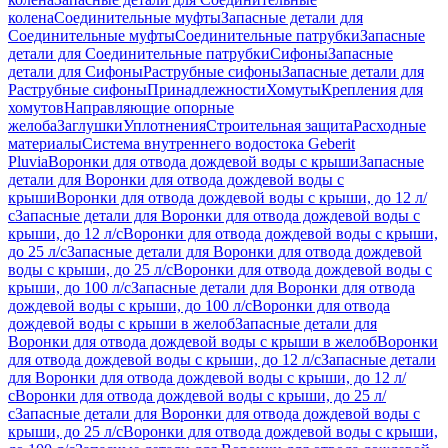
колена
Соединительные муфты
Запасные детали для
Соединительные муфты
Соединительные патрубки
Запасные
детали для Соединительные патрубки
Сифоны
Запасные
детали для Сифоны
Раструбные сифоны
Запасные детали для
Раструбные сифоны
Принадлежности
Хомуты
Крепления для
хомутов
Направляющие опорные
желоба
Заглушки
Уплотнения
Строительная защита
Расходные
материалы
Система внутреннего водостока Geberit
Pluvia
Воронки для отвода дождевой воды с крыши
Запасные
детали для Воронки для отвода дождевой воды с
крыши
Воронки для отвода дождевой воды с крыши, до 12 л/
с
Запасные детали для Воронки для отвода дождевой воды с
крыши, до 12 л/с
Воронки для отвода дождевой воды с крыши,
до 25 л/с
Запасные детали для Воронки для отвода дождевой
воды с крыши, до 25 л/с
Воронки для отвода дождевой воды с
крыши, до 100 л/с
Запасные детали для Воронки для отвода
дождевой воды с крыши, до 100 л/с
Воронки для отвода
дождевой воды с крыши в желоб
Запасные детали для
Воронки для отвода дождевой воды с крыши в желоб
Воронки
для отвода дождевой воды с крыши, до 12 л/с
Запасные детали
для Воронки для отвода дождевой воды с крыши, до 12 л/
с
Воронки для отвода дождевой воды с крыши, до 25 л/
с
Запасные детали для Воронки для отвода дождевой воды с
крыши, до 25 л/с
Воронки для отвода дождевой воды с крыши,