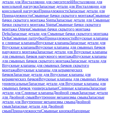
детали для Инсталляции для смесителей
Инсталляции для
консольной нагрузки
Запасные детали для Инсталляции для
консольной нагрузки
Принадлежности
Запасные детали для
Принадлежности
Смывные бачки скрытого монтажа
Смывные
бачки скрытого монтажа Sigma
Запасные детали для Смывные
бачки скрытого монтажа Sigma
Смывные бачки скрытого
монтажа Omega
Смывные бачки скрытого монтажа
Delta
Запасные детали для Смывные бачки скрытого монтажа
Delta
Смывные патрубки
Принадлежности
Впускные клапаны
и сливные клапаны
Впускные клапаны
Запасные детали для
Впускные клапаны
Впускные клапаны для смывных бачков
наружного монтажа
Запасные детали для Впускные клапаны
для смывных бачков наружного монтажа
Впускные клапаны
для смывных бачков скрытого монтажа
Запасные детали для
Впускные клапаны для смывных бачков скрытого
монтажа
Впускные клапаны для керамических
бачков
Запасные детали для Впускные клапаны для
керамических бачков
Впускные клапаны для смывных бачков
универсальные
Запасные детали для Впускные клапаны для
смывных бачков универсальные
Сливные клапаны
Запасные
детали для Сливные клапаны
Двойной смыв
Запасные детали
для Двойной смыв
Внутренние механизмы смыва
Запасные
детали для Внутренние механизмы смыва
Двойной
смыв
Запасные детали для Двойной
смыв
Принадлежности
Смывные кнопки
Напорные