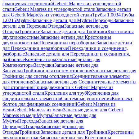
фланцевых соединений
Geberit Mapress из углеродистой
стали
Geberit Mapress из углеродистой стали
Запасные детали
для Geberit Mapress из углеродистой стали
Трубы 1.0034
Трубы
1.0215
Муфты
Запасные детали для Муфты
Переходы
Запасные
детали для Переходы
Отводы
Запасные детали для
Отводы
Тройники
Запасные детали для Тройники
Крестовины
двухплоскостные
Запасные детали для Крестовины
двухплоскостные
Переходники неразборные
Запасные детали
для Переходники неразборные
Переходники и соединения,
разборные
Запасные детали для Переходники и соединения,
разборные
Компенсаторы
Запасные детали для
Компенсаторы
Заглушки
Запасные детали для
Заглушки
Тройники для систем отопления
Запасные детали для
Тройники для систем отопления
Соединительные элементы
для отопления
Запасные детали для Соединительные элементы
для отопления
Принадлежности к Geberit Mapress из
углеродистой стали
Крепления для труб
Крепления для
соединительных элементов
Системные уплотнения
Комплект
болтов для фланцевых соединений
Geberit Mapress из
меди
Geberit Mapress из меди
Запасные детали для Geberit
Mapress из меди
Муфты
Запасные детали для
Муфты
Переходы
Запасные детали для
Переходы
Отводы
Запасные детали для
Отводы
Тройники
Запасные детали для Тройники
Крестовины
двухплоскостные
Запасные детали для Крестовины