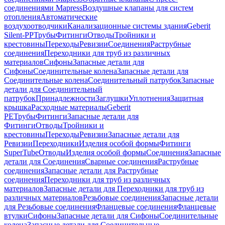
соединениями Mapress
Воздушные клапаны для систем
отопления
Автоматические
воздухоотводчики
Канализационные системы здания
Geberit
Silent-PP
Трубы
Фитинги
Отводы
Тройники и
крестовины
Переходы
Ревизии
Соединения
Раструбные
соединения
Переходники для труб из различных
материалов
Сифоны
Запасные детали для
Сифоны
Соединительные колена
Запасные детали для
Соединительные колена
Соединительный патрубок
Запасные
детали для Соединительный
патрубок
Принадлежности
Заглушки
Уплотнения
Защитная
крышка
Расходные материалы
Geberit
PE
Трубы
Фитинги
Запасные детали для
Фитинги
Отводы
Тройники и
крестовины
Переходы
Ревизии
Запасные детали для
Ревизии
Переходники
Изделия особой формы
Фитинги
SuperTube
Отводы
Изделия особой формы
Соединения
Запасные
детали для Соединения
Сварные соединения
Раструбные
соединения
Запасные детали для Раструбные
соединения
Переходники для труб из различных
материалов
Запасные детали для Переходники для труб из
различных материалов
Резьбовые соединения
Запасные детали
для Резьбовые соединения
Фланцевые соединения
Фланцевые
втулки
Сифоны
Запасные детали для Сифоны
Соединительные
колена
Запасные детали для Соединительные