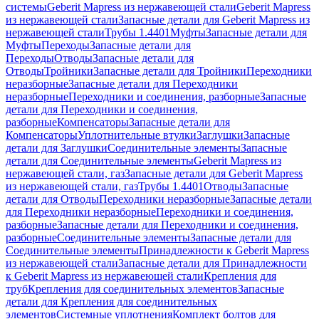
системы
Geberit Mapress из нержавеющей стали
Geberit Mapress
из нержавеющей стали
Запасные детали для Geberit Mapress из
нержавеющей стали
Трубы 1.4401
Муфты
Запасные детали для
Муфты
Переходы
Запасные детали для
Переходы
Отводы
Запасные детали для
Отводы
Тройники
Запасные детали для Тройники
Переходники
неразборные
Запасные детали для Переходники
неразборные
Переходники и соединения, разборные
Запасные
детали для Переходники и соединения,
разборные
Компенсаторы
Запасные детали для
Компенсаторы
Уплотнительные втулки
Заглушки
Запасные
детали для Заглушки
Соединительные элементы
Запасные
детали для Соединительные элементы
Geberit Mapress из
нержавеющей стали, газ
Запасные детали для Geberit Mapress
из нержавеющей стали, газ
Трубы 1.4401
Отводы
Запасные
детали для Отводы
Переходники неразборные
Запасные детали
для Переходники неразборные
Переходники и соединения,
разборные
Запасные детали для Переходники и соединения,
разборные
Соединительные элементы
Запасные детали для
Соединительные элементы
Принадлежности к Geberit Mapress
из нержавеющей стали
Запасные детали для Принадлежности
к Geberit Mapress из нержавеющей стали
Крепления для
труб
Крепления для соединительных элементов
Запасные
детали для Крепления для соединительных
элементов
Системные уплотнения
Комплект болтов для