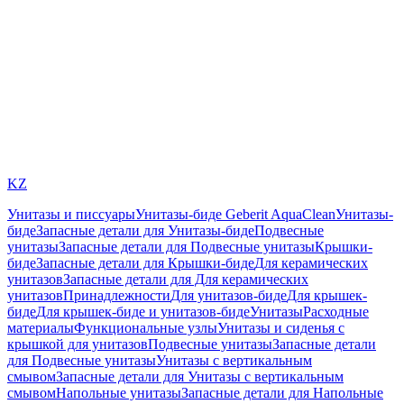
KZ
Унитазы и писсуары
Унитазы-биде Geberit AquaClean
Унитазы-
биде
Запасные детали для Унитазы-биде
Подвесные
унитазы
Запасные детали для Подвесные унитазы
Крышки-
биде
Запасные детали для Крышки-биде
Для керамических
унитазов
Запасные детали для Для керамических
унитазов
Принадлежности
Для унитазов-биде
Для крышек-
биде
Для крышек-биде и унитазов-биде
Унитазы
Расходные
материалы
Функциональные узлы
Унитазы и сиденья с
крышкой для унитазов
Подвесные унитазы
Запасные детали
для Подвесные унитазы
Унитазы с вертикальным
смывом
Запасные детали для Унитазы с вертикальным
смывом
Напольные унитазы
Запасные детали для Напольные