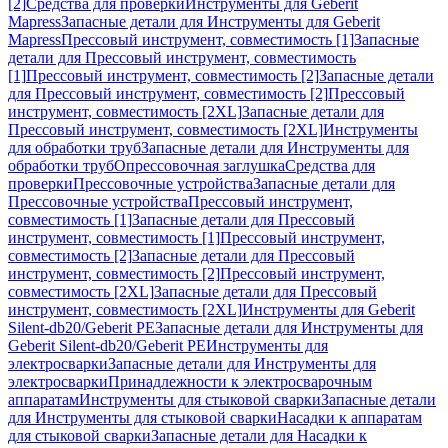
[2]
Средства для проверки
Инструменты для Geberit
Mapress
Запасные детали для Инструменты для Geberit
Mapress
Прессовый инструмент, совместимость [1]
Запасные
детали для Прессовый инструмент, совместимость
[1]
Прессовый инструмент, совместимость [2]
Запасные детали
для Прессовый инструмент, совместимость [2]
Прессовый
инструмент, совместимость [2XL]
Запасные детали для
Прессовый инструмент, совместимость [2XL]
Инструменты
для обработки труб
Запасные детали для Инструменты для
обработки труб
Опрессовочная заглушка
Средства для
проверки
Прессовочные устройства
Запасные детали для
Прессовочные устройства
Прессовый инструмент,
совместимость [1]
Запасные детали для Прессовый
инструмент, совместимость [1]
Прессовый инструмент,
совместимость [2]
Запасные детали для Прессовый
инструмент, совместимость [2]
Прессовый инструмент,
совместимость [2XL]
Запасные детали для Прессовый
инструмент, совместимость [2XL]
Инструменты для Geberit
Silent-db20/Geberit PE
Запасные детали для Инструменты для
Geberit Silent-db20/Geberit PE
Инструменты для
электросварки
Запасные детали для Инструменты для
электросварки
Принадлежности к электросварочным
аппаратам
Инструменты для стыковой сварки
Запасные детали
для Инструменты для стыковой сварки
Насадки к аппаратам
для стыковой сварки
Запасные детали для Насадки к