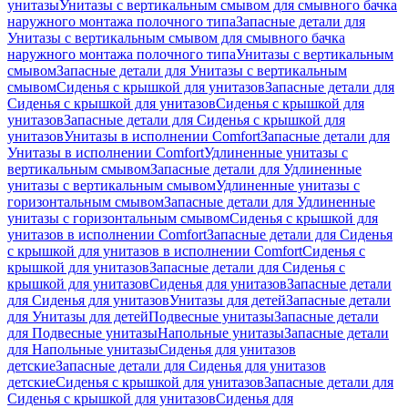
унитазы
Унитазы с вертикальным смывом для смывного бачка
наружного монтажа полочного типа
Запасные детали для
Унитазы с вертикальным смывом для смывного бачка
наружного монтажа полочного типа
Унитазы с вертикальным
смывом
Запасные детали для Унитазы с вертикальным
смывом
Сиденья с крышкой для унитазов
Запасные детали для
Сиденья с крышкой для унитазов
Сиденья с крышкой для
унитазов
Запасные детали для Сиденья с крышкой для
унитазов
Унитазы в исполнении Comfort
Запасные детали для
Унитазы в исполнении Comfort
Удлиненные унитазы с
вертикальным смывом
Запасные детали для Удлиненные
унитазы с вертикальным смывом
Удлиненные унитазы с
горизонтальным смывом
Запасные детали для Удлиненные
унитазы с горизонтальным смывом
Сиденья с крышкой для
унитазов в исполнении Comfort
Запасные детали для Сиденья
с крышкой для унитазов в исполнении Comfort
Сиденья с
крышкой для унитазов
Запасные детали для Сиденья с
крышкой для унитазов
Сиденья для унитазов
Запасные детали
для Сиденья для унитазов
Унитазы для детей
Запасные детали
для Унитазы для детей
Подвесные унитазы
Запасные детали
для Подвесные унитазы
Напольные унитазы
Запасные детали
для Напольные унитазы
Сиденья для унитазов
детские
Запасные детали для Сиденья для унитазов
детские
Сиденья с крышкой для унитазов
Запасные детали для
Сиденья с крышкой для унитазов
Сиденья для