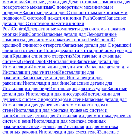
механизма
Запасные детали для Декоративные комплекты для
поворотного механизма
С поворотным механизмом и
подводом
Запасные детали для С поворотным механизмом и
подводом
С системой нажатия кнопки PushControl
Запасные
детали для С системой нажатия кнопки
PushControl
Декоративные комплекты для системы нажатия
кнопки PushControl
Запасные детали для Декоративные
комплекты для системы нажатия кнопки PushControl
С
крышкой сливного отверстия
Запасные детали для С крышкой
сливного отверстия
Принадлежности к отводной арматуре для
ванн
Крышки сливного отверстия
Монтажные и смывные
системы
Geberit Duofix
Инсталляции
Запасные детали для
Инсталляции
Инсталляции для унитазов
Запасные детали для
Инсталляции для унитазов
Инсталляции для
раковины
Запасные детали для Инсталляции для
раковины
Инсталляции для биде
Запасные детали для
Инсталляции для биде
Инсталляции для писсуаров
Запасные
детали для Инсталляции для писсуаров
Инсталляции для
душевых систем с водоотводом в стене
Запасные детали для
Инсталляции для душевых систем с водоотводом в
стене
Инсталляции для монтажа душевых систем и
ванн
Запасные детали для Инсталляции для монтажа душевых
систем и ванн
Инсталляции для монтажа сливных
раковин
Запасные детали для Инсталляции для монтажа
сливных раковин
Инсталляции для смесителей
Запасные