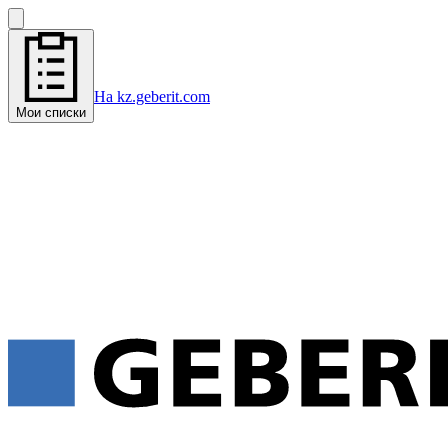
На kz.geberit.com
Мои списки