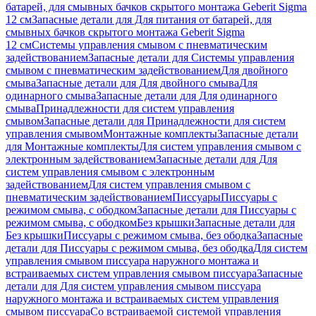
батарей, для смывных бачков скрытого монтажа Geberit Sigma
12 см
Запасные детали для Для питания от батарей, для
смывных бачков скрытого монтажа Geberit Sigma
12 см
Системы управления смывом с пневматическим
задействованием
Запасные детали для Системы управления
смывом с пневматическим задействованием
Для двойного
смыва
Запасные детали для Для двойного смыва
Для
одинарного смыва
Запасные детали для Для одинарного
смыва
Принадлежности для систем управления
смывом
Запасные детали для Принадлежности для систем
управления смывом
Монтажные комплекты
Запасные детали
для Монтажные комплекты
Для систем управления смывом с
электронным задействованием
Запасные детали для Для
систем управления смывом с электронным
задействованием
Для систем управления смывом с
пневматическим задействованием
Писсуары
Писсуары с
режимом смыва, с ободком
Запасные детали для Писсуары с
режимом смыва, с ободком
Без крышки
Запасные детали для
Без крышки
Писсуары с режимом смыва, без ободка
Запасные
детали для Писсуары с режимом смыва, без ободка
Для систем
управления смывом писсуара наружного монтажа и
встраиваемых систем управления смывом писсуара
Запасные
детали для Для систем управления смывом писсуара
наружного монтажа и встраиваемых систем управления
смывом писсуара
Со встраиваемой системой управления