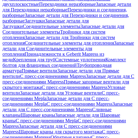
двухплоскостные
Переходники неразборные
Запасные детали
для Переходники неразборные
Переходники и соединения,
разборные
Запасные детали для Переходники и соединения,
разборные
Заглушки
Запасные детали для
Заглушки
Соединительные элементы
Запасные детали для
Соединительные элементы
Тройники для систем
отопления
Запасные детали для Тройники для систем
отопления
Соединительные элементы для отопления
Запасные
детали для Соединительные элементы для
отопления
Принадлежности к Geberit Mapress из
меди
Крепления для труб
Системные уплотнения
Комплект
болтов для фланцевых соединений
Трубопроводная
арматура
Прямые вентили
Запасные детали для Прямые
вентили
С пресс-соединениями Mapress
Запасные детали для С
пресс-соединениями Mapress
Прямые запорные вентили для
скрытого монтажа
С пресс-соединениями Mapress
Угловые
вентили
Запасные детали для Угловые вентили
С пресс-
соединениями Mepla
Запасные детали для С пресс-
соединениями Mepla
С пресс-соединениями Mapress
Запасные
детали для С пресс-соединениями Mapress
Сливные
клапаны
Шаровые краны
Запасные детали для Шаровые
краны
С пресс-соединениями Mepla
С пресс-соединениями
Mapress
Запасные детали для С пресс-соединениями
Mapress
Шаровые краны для скрытого монтажа
С пресс-
соединениями Mapress
Обратные клапаны
С пресс-