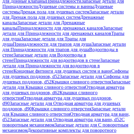
для Донные клапаны
Принадлежности
Запасные детали для
Принадлежности
Душевые системы и ванны
Душевые
системы
Дренаж пола для душевых систем
Запасные детали
для Дренаж пола для душевых систем
Дренажные
каналы
Запасные детали для Дренажные
каналы
Принадлежности для дренажных каналов
Запасные
детали для Принадлежности для дренажных каналов
Трапы
для душа
Запасные детали для Трапы для
душа
Принадлежности для трапов для душа
Запасные детали
для Принадлежности для трапов для душа
Водоотводы в
стене
Запасные детали для Водоотводы в
стене
Принадлежности для водоотводов в стене
Запасные
детали для Принадлежности для водоотводов в
стене
Концевые фитинги для душевых систем и ванн
Сифоны
для душевых поддонов, d52
Запасные детали для Сифоны для
душевых поддонов, d52
Крышки сливного отверстия
Запасные
детали для Крышки сливного отверстия
Отводная арматура
для душевых поддонов, d62
Крышки сливного
отверстия
Отводная арматура для душевых поддонов,
d90
Запасные детали для Отводная арматура для душевых
поддонов, d90
Крышки сливного отверстия
Запасные детали
для Крышки сливного отверстия
Отводная арматура для ванн,
d52
Запасные детали для Отводная арматура для ванн, d52
С
поворотным механизмом
Запасные детали для С поворотным
механизмом
Декоративные комплекты для поворотного