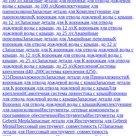
до 100 л/с
Запасные детали для Воронки для отвода дождевой
воды с крыши, до 100 л/с
Комплектующие для
пароизоляции
Запасные детали для Комплектующие для
пароизоляции
К воронкам для отвода дождевой воды с крыши,
до 12 л/с
Запасные детали для К воронкам для отвода
дождевой воды с крыши, до 12 л/с
К воронкам для отвода
дождевой воды с крыши, до 25 л/с
Аварийные
переливы
Запасные детали для Аварийные переливы
К
воронкам для отвода дождевой воды с крыши, до 12 л/
с
Запасные детали для К воронкам для отвода дождевой воды с
крыши, до 12 л/с
К воронкам для отвода дождевой воды с
крыши, до 25 л/с
Запасные детали для К воронкам для отвода
дождевой воды с крыши, до 25 л/с
Крепления
Системы
крепления d40–200
Системы крепления d250–
315
Принадлежности
Запасные детали для Принадлежности
К
воронкам для отвода дождевой воды с крыш
Запасные детали
для К воронкам для отвода дождевой воды с крыш
Для
креплений
Самотечная система ливнестока с крыш
Воронки
для отвода дождевой воды с крыши
Запасные детали для
Воронки для отвода дождевой воды с крыши
Комплектующие
для пароизоляции
Инструменты, сетевые компоненты и
программное обеспечение
Инструменты
Инструменты для
Geberit Mepla
Запасные детали для Инструменты для Geberit
Mepla
Прессовый инструмент, совместимость [2]
Запасные
детали для Прессовый инструмент, совместимость