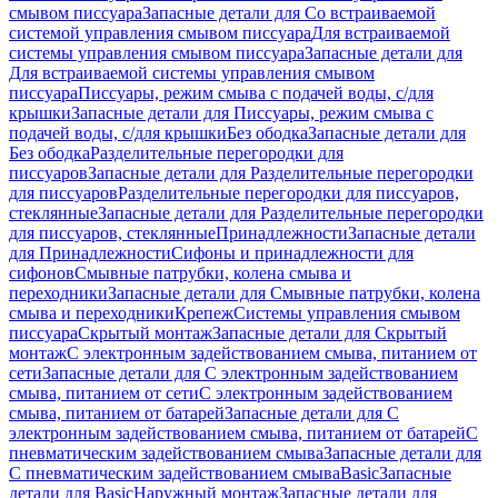
смывом писсуара
Запасные детали для Со встраиваемой
системой управления смывом писсуара
Для встраиваемой
системы управления смывом писсуара
Запасные детали для
Для встраиваемой системы управления смывом
писсуара
Писсуары, режим смыва с подачей воды, с/для
крышки
Запасные детали для Писсуары, режим смыва с
подачей воды, с/для крышки
Без ободка
Запасные детали для
Без ободка
Разделительные перегородки для
писсуаров
Запасные детали для Разделительные перегородки
для писсуаров
Разделительные перегородки для писсуаров,
стеклянные
Запасные детали для Разделительные перегородки
для писсуаров, стеклянные
Принадлежности
Запасные детали
для Принадлежности
Сифоны и принадлежности для
сифонов
Смывные патрубки, колена смыва и
переходники
Запасные детали для Смывные патрубки, колена
смыва и переходники
Крепеж
Системы управления смывом
писсуара
Скрытый монтаж
Запасные детали для Скрытый
монтаж
С электронным задействованием смыва, питанием от
сети
Запасные детали для С электронным задействованием
смыва, питанием от сети
С электронным задействованием
смыва, питанием от батарей
Запасные детали для С
электронным задействованием смыва, питанием от батарей
С
пневматическим задействованием смыва
Запасные детали для
С пневматическим задействованием смыва
Basic
Запасные
детали для Basic
Наружный монтаж
Запасные детали для