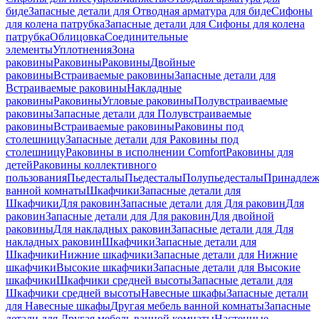
биде
Запасные детали для Отводная арматура для биде
Сифоны
для колена патрубка
Запасные детали для Сифоны для колена
патрубка
Облицовка
Соединительные
элементы
Уплотнения
Зона
раковины
Раковины
Раковины
Двойные
раковины
Встраиваемые раковины
Запасные детали для
Встраиваемые раковины
Накладные
раковины
Раковины
Угловые раковины
Полувстраиваемые
раковины
Запасные детали для Полувстраиваемые
раковины
Встраиваемые раковины
Раковины под
столешницу
Запасные детали для Раковины под
столешницу
Раковины в исполнении Comfort
Pаковины для
детей
Раковины коллективного
пользования
Пьедесталы
Пьедесталы
Полупьедесталы
Принадлеж
ванной комнаты
Шкафчики
Запасные детали для
Шкафчики
Для раковин
Запасные детали для Для раковин
Для
раковин
Запасные детали для Для раковин
Для двойной
раковины
Для накладных pаковин
Запасные детали для Для
накладных pаковин
Шкафчики
Запасные детали для
Шкафчики
Нижние шкафчики
Запасные детали для Нижние
шкафчики
Высокие шкафчики
Запасные детали для Высокие
шкафчики
Шкафчики средней высоты
Запасные детали для
Шкафчики средней высоты
Навесные шкафы
Запасные детали
для Навесные шкафы
Другая мебель ванной комнаты
Запасные
детали для Другая мебель ванной комнаты
Настенные