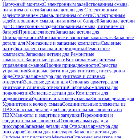
Наружный монтаж
С электронным задействованием смыва,
питанием от сети
Запасные детали для С электронным
задействованием смыва, питанием от сети
С электронным
задействованием смыва, питанием от батарей
Запасные детали
для С электронным задействованием смыва, питанием от
батарей
Принадлежности
Запасные детали для
Принадлежности
Монтажные и запасные комплекты
Запасные
детали для Монтажные и запасные комплекты
Смывные
патрубки, колена смыва и переходники
Ремонтные
комплекты
Запасные детали для Ремонтные
комплекты
Защитные крышки
Встраиваемые системы
управления смывом
Прочие принадлежности
Средства
управления
Концевые фитинги для унитазов, писсуаров и
биде
Отводная арматура для унитазов и сливных
отверстий
Запасные детали для Отводная арматура для
унитазов и сливных отверстий
Сифоны
Комплекты для
подключения
Запасные детали для Комплекты для
подключения
Удлинители к колену смыва
Запасные детали для
Удлинители к колену смыва
Соединительные элементы из
ПВХ
Запасные детали для Соединительные элементы из
ПВХ
Манжеты и защитные заглушки
Переходники и
соединительные элементы
Отводная арматура для
писсуаров
Запасные детали для Отводная арматура для
писсуаров
Cифоны для писсуаров
Запасные детали для
Cифоны для писсуаров
Манжеты
Отводная арматура для