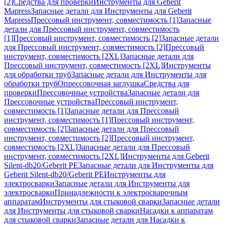
[2]
Средства для проверки
Инструменты для Geberit
Mapress
Запасные детали для Инструменты для Geberit
Mapress
Прессовый инструмент, совместимость [1]
Запасные
детали для Прессовый инструмент, совместимость
[1]
Прессовый инструмент, совместимость [2]
Запасные детали
для Прессовый инструмент, совместимость [2]
Прессовый
инструмент, совместимость [2XL]
Запасные детали для
Прессовый инструмент, совместимость [2XL]
Инструменты
для обработки труб
Запасные детали для Инструменты для
обработки труб
Опрессовочная заглушка
Средства для
проверки
Прессовочные устройства
Запасные детали для
Прессовочные устройства
Прессовый инструмент,
совместимость [1]
Запасные детали для Прессовый
инструмент, совместимость [1]
Прессовый инструмент,
совместимость [2]
Запасные детали для Прессовый
инструмент, совместимость [2]
Прессовый инструмент,
совместимость [2XL]
Запасные детали для Прессовый
инструмент, совместимость [2XL]
Инструменты для Geberit
Silent-db20/Geberit PE
Запасные детали для Инструменты для
Geberit Silent-db20/Geberit PE
Инструменты для
электросварки
Запасные детали для Инструменты для
электросварки
Принадлежности к электросварочным
аппаратам
Инструменты для стыковой сварки
Запасные детали
для Инструменты для стыковой сварки
Насадки к аппаратам
для стыковой сварки
Запасные детали для Насадки к