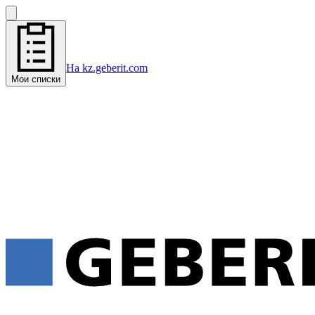
На kz.geberit.com
Мои списки