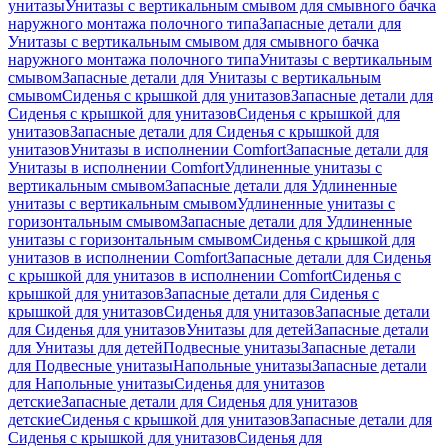
унитазы
Унитазы с вертикальным смывом для смывного бачка
наружного монтажа полочного типа
Запасные детали для
Унитазы с вертикальным смывом для смывного бачка
наружного монтажа полочного типа
Унитазы с вертикальным
смывом
Запасные детали для Унитазы с вертикальным
смывом
Сиденья с крышкой для унитазов
Запасные детали для
Сиденья с крышкой для унитазов
Сиденья с крышкой для
унитазов
Запасные детали для Сиденья с крышкой для
унитазов
Унитазы в исполнении Comfort
Запасные детали для
Унитазы в исполнении Comfort
Удлиненные унитазы с
вертикальным смывом
Запасные детали для Удлиненные
унитазы с вертикальным смывом
Удлиненные унитазы с
горизонтальным смывом
Запасные детали для Удлиненные
унитазы с горизонтальным смывом
Сиденья с крышкой для
унитазов в исполнении Comfort
Запасные детали для Сиденья
с крышкой для унитазов в исполнении Comfort
Сиденья с
крышкой для унитазов
Запасные детали для Сиденья с
крышкой для унитазов
Сиденья для унитазов
Запасные детали
для Сиденья для унитазов
Унитазы для детей
Запасные детали
для Унитазы для детей
Подвесные унитазы
Запасные детали
для Подвесные унитазы
Напольные унитазы
Запасные детали
для Напольные унитазы
Сиденья для унитазов
детские
Запасные детали для Сиденья для унитазов
детские
Сиденья с крышкой для унитазов
Запасные детали для
Сиденья с крышкой для унитазов
Сиденья для