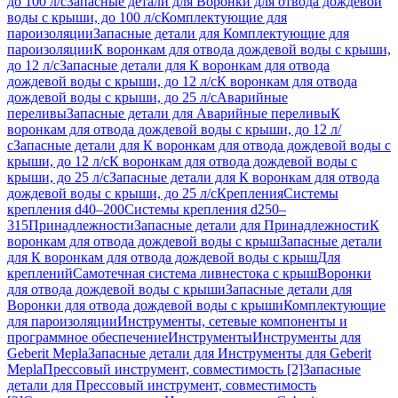
до 100 л/с
Запасные детали для Воронки для отвода дождевой
воды с крыши, до 100 л/с
Комплектующие для
пароизоляции
Запасные детали для Комплектующие для
пароизоляции
К воронкам для отвода дождевой воды с крыши,
до 12 л/с
Запасные детали для К воронкам для отвода
дождевой воды с крыши, до 12 л/с
К воронкам для отвода
дождевой воды с крыши, до 25 л/с
Аварийные
переливы
Запасные детали для Аварийные переливы
К
воронкам для отвода дождевой воды с крыши, до 12 л/
с
Запасные детали для К воронкам для отвода дождевой воды с
крыши, до 12 л/с
К воронкам для отвода дождевой воды с
крыши, до 25 л/с
Запасные детали для К воронкам для отвода
дождевой воды с крыши, до 25 л/с
Крепления
Системы
крепления d40–200
Системы крепления d250–
315
Принадлежности
Запасные детали для Принадлежности
К
воронкам для отвода дождевой воды с крыш
Запасные детали
для К воронкам для отвода дождевой воды с крыш
Для
креплений
Самотечная система ливнестока с крыш
Воронки
для отвода дождевой воды с крыши
Запасные детали для
Воронки для отвода дождевой воды с крыши
Комплектующие
для пароизоляции
Инструменты, сетевые компоненты и
программное обеспечение
Инструменты
Инструменты для
Geberit Mepla
Запасные детали для Инструменты для Geberit
Mepla
Прессовый инструмент, совместимость [2]
Запасные
детали для Прессовый инструмент, совместимость