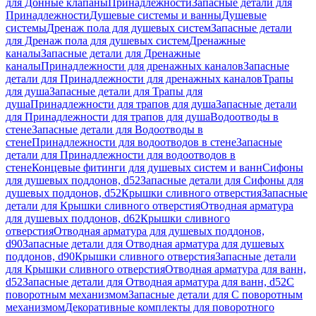
для Донные клапаны
Принадлежности
Запасные детали для
Принадлежности
Душевые системы и ванны
Душевые
системы
Дренаж пола для душевых систем
Запасные детали
для Дренаж пола для душевых систем
Дренажные
каналы
Запасные детали для Дренажные
каналы
Принадлежности для дренажных каналов
Запасные
детали для Принадлежности для дренажных каналов
Трапы
для душа
Запасные детали для Трапы для
душа
Принадлежности для трапов для душа
Запасные детали
для Принадлежности для трапов для душа
Водоотводы в
стене
Запасные детали для Водоотводы в
стене
Принадлежности для водоотводов в стене
Запасные
детали для Принадлежности для водоотводов в
стене
Концевые фитинги для душевых систем и ванн
Сифоны
для душевых поддонов, d52
Запасные детали для Сифоны для
душевых поддонов, d52
Крышки сливного отверстия
Запасные
детали для Крышки сливного отверстия
Отводная арматура
для душевых поддонов, d62
Крышки сливного
отверстия
Отводная арматура для душевых поддонов,
d90
Запасные детали для Отводная арматура для душевых
поддонов, d90
Крышки сливного отверстия
Запасные детали
для Крышки сливного отверстия
Отводная арматура для ванн,
d52
Запасные детали для Отводная арматура для ванн, d52
С
поворотным механизмом
Запасные детали для С поворотным
механизмом
Декоративные комплекты для поворотного