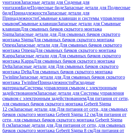
унитазов
Запасные детали для Сиденья для
унитазов
Биде
Подвесные биде
Запасные детали для Подвесные
биде
Принадлежности
Запасные детали для
Принадлежности
Смывные клавиши и системы управления
смывом
Смывные клавиши
Запасные детали для Смывные
клавиши
Для смывных бачков скрытого монтажа
Sigma
Запасные детали для Для смывных бачков скрытого
монтажа Sigma
Для смывных бачков скрытого монтажа
Omega
Запасные детали для Для смывных бачков скрытого
монтажа Omega
Для смывных бачков скрытого монтажа
Kappa
Запасные детали для Для смывных бачков скрытого
монтажа Kappa
Для смывных бачков скрытого монтажа
Delta
Запасные детали для Для смывных бачков скрытого
монтажа Delta
Для смывных бачков скрытого монтажа
Twinline
Запасные детали для Для смывных бачков скрытого
монтажа Twinline
Принадлежности
Расходные
материалы
Системы управления смывом с электронным
задействованием
Запасные детали для Системы управления
смывом с электронным задействованием
Для питания от сети,
для смывных бачков скрытого монтажа Geberit Sigma
12 см
Запасные детали для Для питания от сети, для смывных
бачков скрытого монтажа Geberit Sigma 12 см
Для питания от
сети, для смывных бачков скрытого монтажа Geberit Sigma
8 см
Запасные детали для Для питания от сети, для смывных
бачков скрытого монтажа Geberit Sigma 8 см
Для питания от