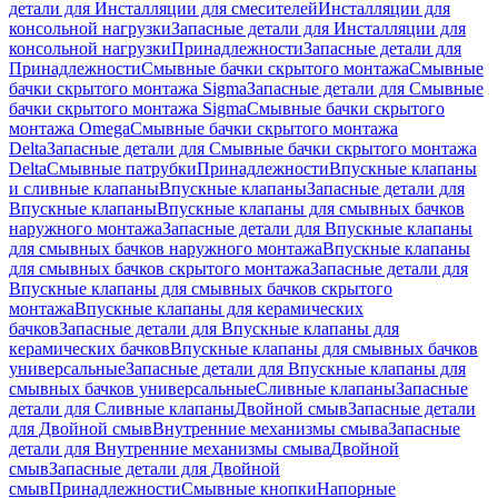
детали для Инсталляции для смесителей
Инсталляции для
консольной нагрузки
Запасные детали для Инсталляции для
консольной нагрузки
Принадлежности
Запасные детали для
Принадлежности
Смывные бачки скрытого монтажа
Смывные
бачки скрытого монтажа Sigma
Запасные детали для Смывные
бачки скрытого монтажа Sigma
Смывные бачки скрытого
монтажа Omega
Смывные бачки скрытого монтажа
Delta
Запасные детали для Смывные бачки скрытого монтажа
Delta
Смывные патрубки
Принадлежности
Впускные клапаны
и сливные клапаны
Впускные клапаны
Запасные детали для
Впускные клапаны
Впускные клапаны для смывных бачков
наружного монтажа
Запасные детали для Впускные клапаны
для смывных бачков наружного монтажа
Впускные клапаны
для смывных бачков скрытого монтажа
Запасные детали для
Впускные клапаны для смывных бачков скрытого
монтажа
Впускные клапаны для керамических
бачков
Запасные детали для Впускные клапаны для
керамических бачков
Впускные клапаны для смывных бачков
универсальные
Запасные детали для Впускные клапаны для
смывных бачков универсальные
Сливные клапаны
Запасные
детали для Сливные клапаны
Двойной смыв
Запасные детали
для Двойной смыв
Внутренние механизмы смыва
Запасные
детали для Внутренние механизмы смыва
Двойной
смыв
Запасные детали для Двойной
смыв
Принадлежности
Смывные кнопки
Напорные