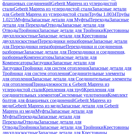
фланцевых соединений
Geberit Mapress из углеродистой
стали
Geberit Mapress из углеродистой стали
Запасные детали
для Geberit Mapress из углеродистой стали
Трубы 1.0034
Трубы
1.0215
Муфты
Запасные детали для Муфты
Переходы
Запасные
детали для Переходы
Отводы
Запасные детали для
Отводы
Тройники
Запасные детали для Тройники
Крестовины
двухплоскостные
Запасные детали для Крестовины
двухплоскостные
Переходники неразборные
Запасные детали
для Переходники неразборные
Переходники и соединения,
разборные
Запасные детали для Переходники и соединения,
разборные
Компенсаторы
Запасные детали для
Компенсаторы
Заглушки
Запасные детали для
Заглушки
Тройники для систем отопления
Запасные детали для
Тройники для систем отопления
Соединительные элементы
для отопления
Запасные детали для Соединительные элементы
для отопления
Принадлежности к Geberit Mapress из
углеродистой стали
Крепления для труб
Крепления для
соединительных элементов
Системные уплотнения
Комплект
болтов для фланцевых соединений
Geberit Mapress из
меди
Geberit Mapress из меди
Запасные детали для Geberit
Mapress из меди
Муфты
Запасные детали для
Муфты
Переходы
Запасные детали для
Переходы
Отводы
Запасные детали для
Отводы
Тройники
Запасные детали для Тройники
Крестовины
двухплоскостные
Запасные детали для Крестовины