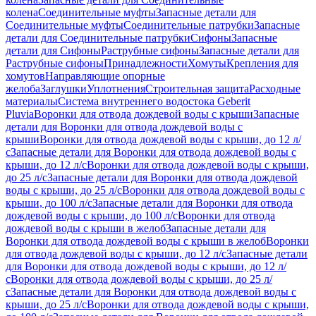
колена
Соединительные муфты
Запасные детали для
Соединительные муфты
Соединительные патрубки
Запасные
детали для Соединительные патрубки
Сифоны
Запасные
детали для Сифоны
Раструбные сифоны
Запасные детали для
Раструбные сифоны
Принадлежности
Хомуты
Крепления для
хомутов
Направляющие опорные
желоба
Заглушки
Уплотнения
Строительная защита
Расходные
материалы
Система внутреннего водостока Geberit
Pluvia
Воронки для отвода дождевой воды с крыши
Запасные
детали для Воронки для отвода дождевой воды с
крыши
Воронки для отвода дождевой воды с крыши, до 12 л/
с
Запасные детали для Воронки для отвода дождевой воды с
крыши, до 12 л/с
Воронки для отвода дождевой воды с крыши,
до 25 л/с
Запасные детали для Воронки для отвода дождевой
воды с крыши, до 25 л/с
Воронки для отвода дождевой воды с
крыши, до 100 л/с
Запасные детали для Воронки для отвода
дождевой воды с крыши, до 100 л/с
Воронки для отвода
дождевой воды с крыши в желоб
Запасные детали для
Воронки для отвода дождевой воды с крыши в желоб
Воронки
для отвода дождевой воды с крыши, до 12 л/с
Запасные детали
для Воронки для отвода дождевой воды с крыши, до 12 л/
с
Воронки для отвода дождевой воды с крыши, до 25 л/
с
Запасные детали для Воронки для отвода дождевой воды с
крыши, до 25 л/с
Воронки для отвода дождевой воды с крыши,