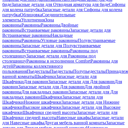
биде
Запасные детали для Отводная арматура для биде
Сифоны
для колена патрубка
Запасные детали для Сифоны для колена
патрубка
Облицовка
Соединительные
элементы
Уплотнения
Зона
раковины
Раковины
Раковины
Двойные
раковины
Встраиваемые раковины
Запасные детали для
Встраиваемые раковины
Накладные
раковины
Раковины
Угловые раковины
Полувстраиваемые
раковины
Запасные детали для Полувстраиваемые
раковины
Встраиваемые раковины
Раковины под
столешницу
Запасные детали для Раковины под
столешницу
Раковины в исполнении Comfort
Pаковины для
детей
Раковины коллективного
пользования
Пьедесталы
Пьедесталы
Полупьедесталы
Принадлеж
ванной комнаты
Шкафчики
Запасные детали для
Шкафчики
Для раковин
Запасные детали для Для раковин
Для
раковин
Запасные детали для Для раковин
Для двойной
раковины
Для накладных pаковин
Запасные детали для Для
накладных pаковин
Шкафчики
Запасные детали для
Шкафчики
Нижние шкафчики
Запасные детали для Нижние
шкафчики
Высокие шкафчики
Запасные детали для Высокие
шкафчики
Шкафчики средней высоты
Запасные детали для
Шкафчики средней высоты
Навесные шкафы
Запасные детали
для Навесные шкафы
Другая мебель ванной комнаты
Запасные
детали для Другая мебель ванной комнаты
Настенные