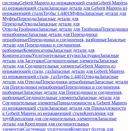
системы
Geberit Mapress из нержавеющей стали
Geberit Mapress
из нержавеющей стали
Запасные детали для Geberit Mapress из
нержавеющей стали
Трубы 1.4401
Муфты
Запасные детали для
Муфты
Переходы
Запасные детали для
Переходы
Отводы
Запасные детали для
Отводы
Тройники
Запасные детали для Тройники
Переходники
неразборные
Запасные детали для Переходники
неразборные
Переходники и соединения, разборные
Запасные
детали для Переходники и соединения,
разборные
Компенсаторы
Запасные детали для
Компенсаторы
Уплотнительные втулки
Заглушки
Запасные
детали для Заглушки
Соединительные элементы
Запасные
детали для Соединительные элементы
Geberit Mapress из
нержавеющей стали, газ
Запасные детали для Geberit Mapress
из нержавеющей стали, газ
Трубы 1.4401
Отводы
Запасные
детали для Отводы
Переходники неразборные
Запасные детали
для Переходники неразборные
Переходники и соединения,
разборные
Запасные детали для Переходники и соединения,
разборные
Соединительные элементы
Запасные детали для
Соединительные элементы
Принадлежности к Geberit Mapress
из нержавеющей стали
Запасные детали для Принадлежности
к Geberit Mapress из нержавеющей стали
Крепления для
труб
Крепления для соединительных элементов
Запасные
детали для Крепления для соединительных
элементов
Системные уплотнения
Комплект болтов для