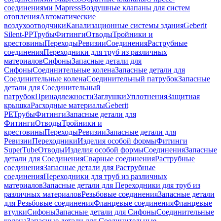
соединениями Mapress
Воздушные клапаны для систем
отопления
Автоматические
воздухоотводчики
Канализационные системы здания
Geberit
Silent-PP
Трубы
Фитинги
Отводы
Тройники и
крестовины
Переходы
Ревизии
Соединения
Раструбные
соединения
Переходники для труб из различных
материалов
Сифоны
Запасные детали для
Сифоны
Соединительные колена
Запасные детали для
Соединительные колена
Соединительный патрубок
Запасные
детали для Соединительный
патрубок
Принадлежности
Заглушки
Уплотнения
Защитная
крышка
Расходные материалы
Geberit
PE
Трубы
Фитинги
Запасные детали для
Фитинги
Отводы
Тройники и
крестовины
Переходы
Ревизии
Запасные детали для
Ревизии
Переходники
Изделия особой формы
Фитинги
SuperTube
Отводы
Изделия особой формы
Соединения
Запасные
детали для Соединения
Сварные соединения
Раструбные
соединения
Запасные детали для Раструбные
соединения
Переходники для труб из различных
материалов
Запасные детали для Переходники для труб из
различных материалов
Резьбовые соединения
Запасные детали
для Резьбовые соединения
Фланцевые соединения
Фланцевые
втулки
Сифоны
Запасные детали для Сифоны
Соединительные
колена
Запасные детали для Соединительные