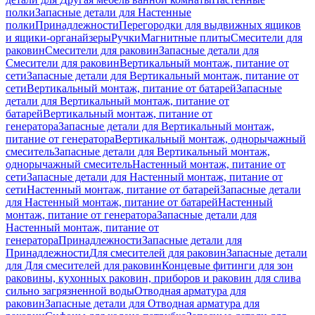
полки
Запасные детали для Настенные
полки
Принадлежности
Перегородки для выдвижных ящиков
и ящики-органайзеры
Ручки
Магнитные плиты
Смесители для
раковин
Смесители для раковин
Запасные детали для
Смесители для раковин
Вертикальный монтаж, питание от
сети
Запасные детали для Вертикальный монтаж, питание от
сети
Вертикальный монтаж, питание от батарей
Запасные
детали для Вертикальный монтаж, питание от
батарей
Вертикальный монтаж, питание от
генератора
Запасные детали для Вертикальный монтаж,
питание от генератора
Вертикальный монтаж, однорычажный
смеситель
Запасные детали для Вертикальный монтаж,
однорычажный смеситель
Настенный монтаж, питание от
сети
Запасные детали для Настенный монтаж, питание от
сети
Настенный монтаж, питание от батарей
Запасные детали
для Настенный монтаж, питание от батарей
Настенный
монтаж, питание от генератора
Запасные детали для
Настенный монтаж, питание от
генератора
Принадлежности
Запасные детали для
Принадлежности
Для смесителей для раковин
Запасные детали
для Для смесителей для раковин
Концевые фитинги для зон
раковины, кухонных раковин, приборов и раковин для слива
сильно загрязненной воды
Отводная арматура для
раковин
Запасные детали для Отводная арматура для