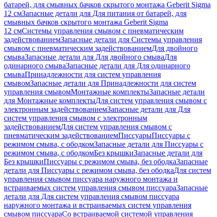
батарей, для смывных бачков скрытого монтажа Geberit Sigma
12 см
Запасные детали для Для питания от батарей, для
смывных бачков скрытого монтажа Geberit Sigma
12 см
Системы управления смывом с пневматическим
задействованием
Запасные детали для Системы управления
смывом с пневматическим задействованием
Для двойного
смыва
Запасные детали для Для двойного смыва
Для
одинарного смыва
Запасные детали для Для одинарного
смыва
Принадлежности для систем управления
смывом
Запасные детали для Принадлежности для систем
управления смывом
Монтажные комплекты
Запасные детали
для Монтажные комплекты
Для систем управления смывом с
электронным задействованием
Запасные детали для Для
систем управления смывом с электронным
задействованием
Для систем управления смывом с
пневматическим задействованием
Писсуары
Писсуары с
режимом смыва, с ободком
Запасные детали для Писсуары с
режимом смыва, с ободком
Без крышки
Запасные детали для
Без крышки
Писсуары с режимом смыва, без ободка
Запасные
детали для Писсуары с режимом смыва, без ободка
Для систем
управления смывом писсуара наружного монтажа и
встраиваемых систем управления смывом писсуара
Запасные
детали для Для систем управления смывом писсуара
наружного монтажа и встраиваемых систем управления
смывом писсуара
Со встраиваемой системой управления