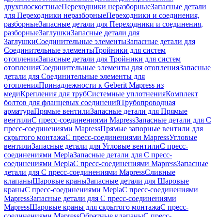
двухплоскостные
Переходники неразборные
Запасные детали
для Переходники неразборные
Переходники и соединения,
разборные
Запасные детали для Переходники и соединения,
разборные
Заглушки
Запасные детали для
Заглушки
Соединительные элементы
Запасные детали для
Соединительные элементы
Тройники для систем
отопления
Запасные детали для Тройники для систем
отопления
Соединительные элементы для отопления
Запасные
детали для Соединительные элементы для
отопления
Принадлежности к Geberit Mapress из
меди
Крепления для труб
Системные уплотнения
Комплект
болтов для фланцевых соединений
Трубопроводная
арматура
Прямые вентили
Запасные детали для Прямые
вентили
С пресс-соединениями Mapress
Запасные детали для С
пресс-соединениями Mapress
Прямые запорные вентили для
скрытого монтажа
С пресс-соединениями Mapress
Угловые
вентили
Запасные детали для Угловые вентили
С пресс-
соединениями Mepla
Запасные детали для С пресс-
соединениями Mepla
С пресс-соединениями Mapress
Запасные
детали для С пресс-соединениями Mapress
Сливные
клапаны
Шаровые краны
Запасные детали для Шаровые
краны
С пресс-соединениями Mepla
С пресс-соединениями
Mapress
Запасные детали для С пресс-соединениями
Mapress
Шаровые краны для скрытого монтажа
С пресс-
соединениями Mapress
Обратные клапаны
С пресс-