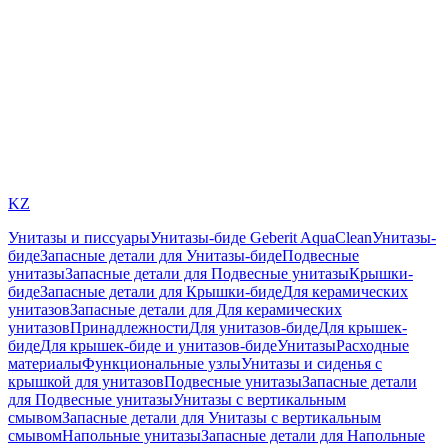
KZ
Унитазы и писсуары
Унитазы-биде Geberit AquaClean
Унитазы-
биде
Запасные детали для Унитазы-биде
Подвесные
унитазы
Запасные детали для Подвесные унитазы
Крышки-
биде
Запасные детали для Крышки-биде
Для керамических
унитазов
Запасные детали для Для керамических
унитазов
Принадлежности
Для унитазов-биде
Для крышек-
биде
Для крышек-биде и унитазов-биде
Унитазы
Расходные
материалы
Функциональные узлы
Унитазы и сиденья с
крышкой для унитазов
Подвесные унитазы
Запасные детали
для Подвесные унитазы
Унитазы с вертикальным
смывом
Запасные детали для Унитазы с вертикальным
смывом
Напольные унитазы
Запасные детали для Напольные