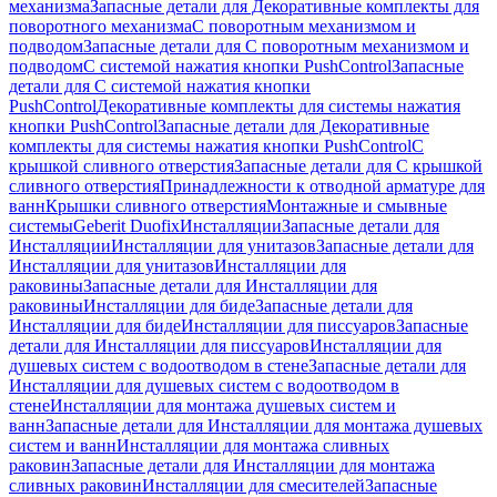
механизма
Запасные детали для Декоративные комплекты для
поворотного механизма
С поворотным механизмом и
подводом
Запасные детали для С поворотным механизмом и
подводом
С системой нажатия кнопки PushControl
Запасные
детали для С системой нажатия кнопки
PushControl
Декоративные комплекты для системы нажатия
кнопки PushControl
Запасные детали для Декоративные
комплекты для системы нажатия кнопки PushControl
С
крышкой сливного отверстия
Запасные детали для С крышкой
сливного отверстия
Принадлежности к отводной арматуре для
ванн
Крышки сливного отверстия
Монтажные и смывные
системы
Geberit Duofix
Инсталляции
Запасные детали для
Инсталляции
Инсталляции для унитазов
Запасные детали для
Инсталляции для унитазов
Инсталляции для
раковины
Запасные детали для Инсталляции для
раковины
Инсталляции для биде
Запасные детали для
Инсталляции для биде
Инсталляции для писсуаров
Запасные
детали для Инсталляции для писсуаров
Инсталляции для
душевых систем с водоотводом в стене
Запасные детали для
Инсталляции для душевых систем с водоотводом в
стене
Инсталляции для монтажа душевых систем и
ванн
Запасные детали для Инсталляции для монтажа душевых
систем и ванн
Инсталляции для монтажа сливных
раковин
Запасные детали для Инсталляции для монтажа
сливных раковин
Инсталляции для смесителей
Запасные