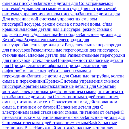
смывом писсуара
Запасные детали для Со встраиваемой
системой управления смывом писсуара
Для встраиваемой
системы управления смывом писсуара
Запасные детали для
Для встраиваемой системы управления смывом
писсуара
Писсуары, режим смыва с подачей воды, с/для
крышки
Запасные детали для Писсуары, режим смыва с
подачей воды, с/для крышки
Без ободка
Запасные детали для
Без ободка
Разделительные перегородки для
писсуаров
Запасные детали для Разделительные перегородки
для писсуаров
Разделительные перегородки для писсуаров,
стеклянные
Запасные детали для Разделительные перегородки
для писсуаров, стеклянные
Принадлежности
Запасные детали
для Принадлежности
Сифоны и принадлежности для
сифонов
Смывные патрубки, колена смыва и
переходники
Запасные детали для Смывные патрубки, колена
смыва и переходники
Крепеж
Системы управления смывом
писсуара
Скрытый монтаж
Запасные детали для Скрытый
монтаж
С электронным задействованием смыва, питанием от
сети
Запасные детали для С электронным задействованием
смыва, питанием от сети
С электронным задействованием
смыва, питанием от батарей
Запасные детали для С
электронным задействованием смыва, питанием от батарей
С
пневматическим задействованием смыва
Запасные детали для
С пневматическим задействованием смыва
Basic
Запасные
детали для Basic
Наружный монтаж
Запасные детали для