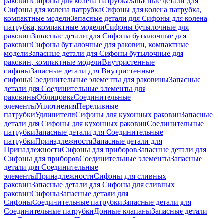
раковин
Сифоны для колена патрубка
Запасные детали для
Сифоны для колена патрубка
Сифоны для колена патрубка,
компактные модели
Запасные детали для Сифоны для колена
патрубка, компактные модели
Сифоны бутылочные для
раковин
Запасные детали для Сифоны бутылочные для
раковин
Сифоны бутылочные для раковин, компактные
модели
Запасные детали для Сифоны бутылочные для
раковин, компактные модели
Внутристенные
сифоны
Запасные детали для Внутристенные
сифоны
Соединительные элементы для раковины
Запасные
детали для Соединительные элементы для
раковины
Облицовка
Соединительные
элементы
Уплотнения
Переливные
патрубки
Удлинители
Сифоны для кухонных раковин
Запасные
детали для Сифоны для кухонных раковин
Соединительные
патрубки
Запасные детали для Соединительные
патрубки
Принадлежности
Запасные детали для
Принадлежности
Сифоны для приборов
Запасные детали для
Сифоны для приборов
Соединительные элементы
Запасные
детали для Соединительные
элементы
Принадлежности
Сифоны для сливных
раковин
Запасные детали для Сифоны для сливных
раковин
Сифоны
Запасные детали для
Сифоны
Соединительные патрубки
Запасные детали для
Соединительные патрубки
Донные клапаны
Запасные детали