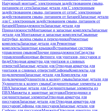
Наружный монтаж
С электронным задействованием смыва,
питанием от сети
Запасные детали для С электронным
задействованием смыва, питанием от сети
С электронным
задействованием смыва, питанием от батарей
Запасные детали
для С электронным задействованием смыва, питанием от
батарей
Принадлежности
Запасные детали для
Принадлежности
Монтажные и запасные комплекты
Запасные
детали для Монтажные и запасные комплекты
Смывные
патрубки, колена смыва и переходники
Ремонтные
комплекты
Запасные детали для Ремонтные
комплекты
Защитные крышки
Встраиваемые системы
управления смывом
Прочие принадлежности
Средства
управления
Концевые фитинги для унитазов, писсуаров и
биде
Отводная арматура для унитазов и сливных
отверстий
Запасные детали для Отводная арматура для
унитазов и сливных отверстий
Сифоны
Комплекты для
подключения
Запасные детали для Комплекты для
подключения
Удлинители к колену смыва
Запасные детали для
Удлинители к колену смыва
Соединительные элементы из
ПВХ
Запасные детали для Соединительные элементы из
ПВХ
Манжеты и защитные заглушки
Переходники и
соединительные элементы
Отводная арматура для
писсуаров
Запасные детали для Отводная арматура для
писсуаров
Cифоны для писсуаров
Запасные детали для
Cифоны для писсуаров
Манжеты
Отводная арматура для