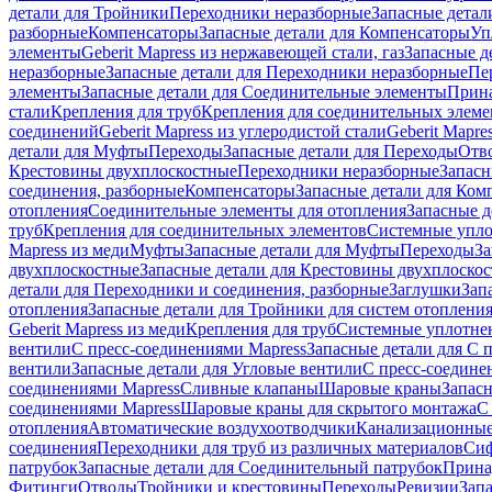
детали для Тройники
Переходники неразборные
Запасные детал
разборные
Компенсаторы
Запасные детали для Компенсаторы
Уп
элементы
Geberit Mapress из нержавеющей стали, газ
Запасные де
неразборные
Запасные детали для Переходники неразборные
Пе
элементы
Запасные детали для Соединительные элементы
Прина
стали
Крепления для труб
Крепления для соединительных элеме
соединений
Geberit Mapress из углеродистой стали
Geberit Mapre
детали для Муфты
Переходы
Запасные детали для Переходы
Отв
Крестовины двухплоскостные
Переходники неразборные
Запасн
соединения, разборные
Компенсаторы
Запасные детали для Ком
отопления
Соединительные элементы для отопления
Запасные д
труб
Крепления для соединительных элементов
Системные упл
Mapress из меди
Муфты
Запасные детали для Муфты
Переходы
За
двухплоскостные
Запасные детали для Крестовины двухплоско
детали для Переходники и соединения, разборные
Заглушки
Зап
отопления
Запасные детали для Тройники для систем отоплени
Geberit Mapress из меди
Крепления для труб
Системные уплотне
вентили
С пресс-соединениями Mapress
Запасные детали для С 
вентили
Запасные детали для Угловые вентили
С пресс-соедине
соединениями Mapress
Сливные клапаны
Шаровые краны
Запас
соединениями Mapress
Шаровые краны для скрытого монтажа
С
отопления
Автоматические воздухоотводчики
Канализационные
соединения
Переходники для труб из различных материалов
Си
патрубок
Запасные детали для Соединительный патрубок
Прина
Фитинги
Отводы
Тройники и крестовины
Переходы
Ревизии
Зап