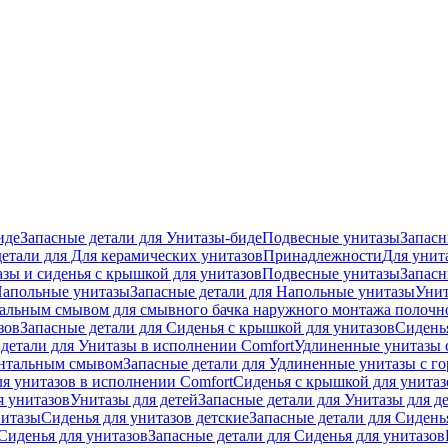
иде
Запасные детали для Унитазы-биде
Подвесные унитазы
Запасн
детали для Для керамических унитазов
Принадлежности
Для унит
зы и сиденья с крышкой для унитазов
Подвесные унитазы
Запасн
апольные унитазы
Запасные детали для Напольные унитазы
Унит
кальным смывом для смывного бачка наружного монтажа полочн
зов
Запасные детали для Сиденья с крышкой для унитазов
Сидень
детали для Унитазы в исполнении Comfort
Удлиненные унитазы 
онтальным смывом
Запасные детали для Удлиненные унитазы с 
ля унитазов в исполнении Comfort
Сиденья с крышкой для унитаз
я унитазов
Унитазы для детей
Запасные детали для Унитазы для д
нитазы
Сиденья для унитазов детские
Запасные детали для Сидень
Сиденья для унитазов
Запасные детали для Сиденья для унитазов