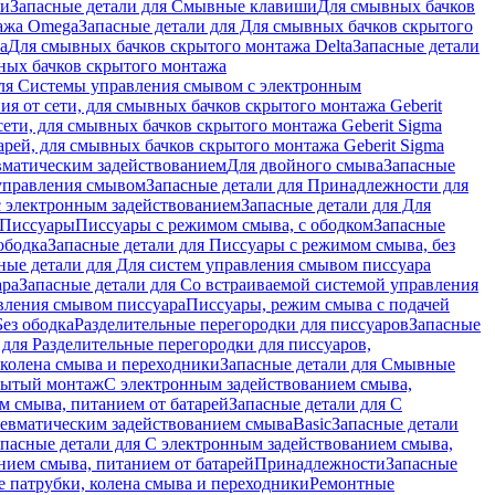
ши
Запасные детали для Смывные клавиши
Для смывных бачков
ажа Omega
Запасные детали для Для смывных бачков скрытого
a
Для смывных бачков скрытого монтажа Delta
Запасные детали
ных бачков скрытого монтажа
для Системы управления смывом с электронным
ия от сети, для смывных бачков скрытого монтажа Geberit
сети, для смывных бачков скрытого монтажа Geberit Sigma
арей, для смывных бачков скрытого монтажа Geberit Sigma
вматическим задействованием
Для двойного смыва
Запасные
управления смывом
Запасные детали для Принадлежности для
с электронным задействованием
Запасные детали для Для
Писсуары
Писсуары с режимом смыва, с ободком
Запасные
ободка
Запасные детали для Писсуары с режимом смыва, без
ные детали для Для систем управления смывом писсуара
ара
Запасные детали для Со встраиваемой системой управления
авления смывом писсуара
Писсуары, режим смыва с подачей
Без ободка
Разделительные перегородки для писсуаров
Запасные
 для Разделительные перегородки для писсуаров,
колена смыва и переходники
Запасные детали для Смывные
рытый монтаж
С электронным задействованием смыва,
м смыва, питанием от батарей
Запасные детали для С
невматическим задействованием смыва
Basic
Запасные детали
апасные детали для С электронным задействованием смыва,
нием смыва, питанием от батарей
Принадлежности
Запасные
 патрубки, колена смыва и переходники
Ремонтные