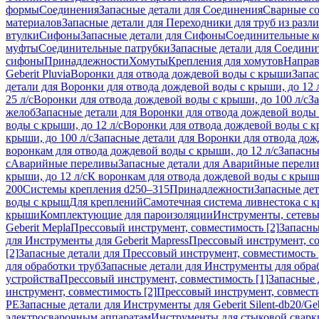
формы
Соединения
Запасные детали для Соединения
Сварные с
материалов
Запасные детали для Переходники для труб из разл
втулки
Сифоны
Запасные детали для Сифоны
Соединительные к
муфты
Соединительные патрубки
Запасные детали для Соедини
сифоны
Принадлежности
Хомуты
Крепления для хомутов
Направ
Geberit Pluvia
Воронки для отвода дождевой воды с крыши
Запа
детали для Воронки для отвода дождевой воды с крыши, до 12 
25 л/с
Воронки для отвода дождевой воды с крыши, до 100 л/с
За
желоб
Запасные детали для Воронки для отвода дождевой воды
воды с крыши, до 12 л/с
Воронки для отвода дождевой воды с кр
крыши, до 100 л/с
Запасные детали для Воронки для отвода дож
воронкам для отвода дождевой воды с крыши, до 12 л/с
Запасны
с
Аварийные переливы
Запасные детали для Аварийные перели
крыши, до 12 л/с
К воронкам для отвода дождевой воды с крыши,
200
Системы крепления d250–315
Принадлежности
Запасные де
воды с крыш
Для креплений
Самотечная система ливнестока с 
крыши
Комплектующие для пароизоляции
Инструменты, сетевы
Geberit Mepla
Прессовый инструмент, совместимость [2]
Запасны
для Инструменты для Geberit Mapress
Прессовый инструмент, со
[2]
Запасные детали для Прессовый инструмент, совместимость 
для обработки труб
Запасные детали для Инструменты для обра
устройства
Прессовый инструмент, совместимость [1]
Запасные 
инструмент, совместимость [2]
Прессовый инструмент, совмест
PE
Запасные детали для Инструменты для Geberit Silent-db20/Geb
электросварочным аппаратам
Инструменты для стыковой сварк