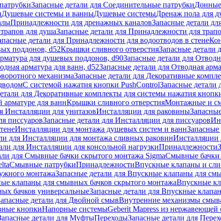
патрубки
Запасные детали для Соединительные патрубки
Донные
и
Душевые системы и ванны
Душевые системы
Дренаж пола для 
алы
Принадлежности для дренажных каналов
Запасные детали дл
трапов для душа
Запасные детали для Принадлежности для трапо
апасные детали для Принадлежности для водоотводов в стене
Кон
вых поддонов, d52
Крышки сливного отверстия
Запасные детали 
рматура для душевых поддонов, d90
Запасные детали для Отводн
одная арматура для ванн, d52
Запасные детали для Отводная арма
оворотного механизма
Запасные детали для Декоративные компл
дводом
С системой нажатия кнопки PushControl
Запасные детали 
етали для Декоративные комплекты для системы нажатия кнопки
 арматуре для ванн
Крышки сливного отверстия
Монтажные и с
я Инсталляции для унитазов
Инсталляции для раковины
Запасные
ля писсуаров
Запасные детали для Инсталляции для писсуаров
Ин
стене
Инсталляции для монтажа душевых систем и ванн
Запасные 
ли для Инсталляции для монтажа сливных раковин
Инсталляции 
али для Инсталляции для консольной нагрузки
Принадлежности
али для Смывные бачки скрытого монтажа Sigma
Смывные бачки
lta
Смывные патрубки
Принадлежности
Впускные клапаны и сл
ружного монтажа
Запасные детали для Впускные клапаны для см
ные клапаны для смывных бачков скрытого монтажа
Впускные кл
ых бачков универсальные
Запасные детали для Впускные клапа
Запасные детали для Двойной смыв
Внутренние механизмы смыв
ные кнопки
Напорные системы
Geberit Mapress из нержавеющей 
Запасные детали для Муфты
Переходы
Запасные детали для Пере