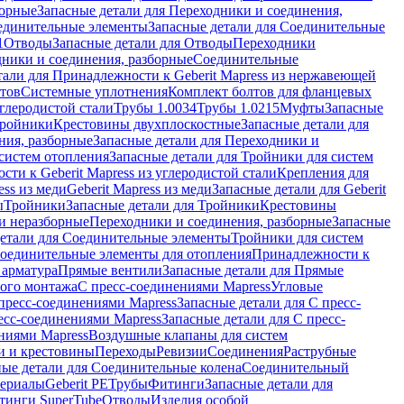
борные
Запасные детали для Переходники и соединения,
единительные элементы
Запасные детали для Соединительные
1
Отводы
Запасные детали для Отводы
Переходники
дники и соединения, разборные
Соединительные
тали для Принадлежности к Geberit Mapress из нержавеющей
нтов
Системные уплотнения
Комплект болтов для фланцевых
углеродистой стали
Трубы 1.0034
Трубы 1.0215
Муфты
Запасные
Тройники
Крестовины двухплоскостные
Запасные детали для
ния, разборные
Запасные детали для Переходники и
систем отопления
Запасные детали для Тройники для систем
ти к Geberit Mapress из углеродистой стали
Крепления для
ess из меди
Geberit Mapress из меди
Запасные детали для Geberit
ы
Тройники
Запасные детали для Тройники
Крестовины
и неразборные
Переходники и соединения, разборные
Запасные
детали для Соединительные элементы
Тройники для систем
Соединительные элементы для отопления
Принадлежности к
 арматура
Прямые вентили
Запасные детали для Прямые
того монтажа
С пресс-соединениями Mapress
Угловые
пресс-соединениями Mapress
Запасные детали для С пресс-
есс-соединениями Mapress
Запасные детали для С пресс-
ниями Mapress
Воздушные клапаны для систем
и и крестовины
Переходы
Ревизии
Соединения
Раструбные
ные детали для Соединительные колена
Соединительный
териалы
Geberit PE
Трубы
Фитинги
Запасные детали для
тинги SuperTube
Отводы
Изделия особой