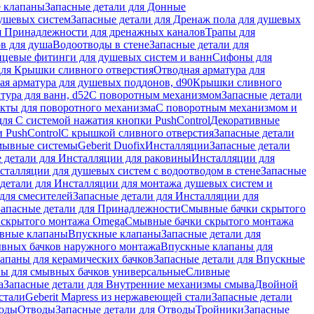
 клапаны
Запасные детали для Донные
душевых систем
Запасные детали для Дренаж пола для душевых
я Принадлежности для дренажных каналов
Трапы для
в для душа
Водоотводы в стене
Запасные детали для
цевые фитинги для душевых систем и ванн
Сифоны для
для Крышки сливного отверстия
Отводная арматура для
ая арматура для душевых поддонов, d90
Крышки сливного
тура для ванн, d52
С поворотным механизмом
Запасные детали
екты для поворотного механизма
С поворотным механизмом и
для С системой нажатия кнопки PushControl
Декоративные
 PushControl
С крышкой сливного отверстия
Запасные детали
мывные системы
Geberit Duofix
Инсталляции
Запасные детали
 детали для Инсталляции для раковины
Инсталляции для
сталляции для душевых систем с водоотводом в стене
Запасные
детали для Инсталляции для монтажа душевых систем и
для смесителей
Запасные детали для Инсталляции для
Запасные детали для Принадлежности
Смывные бачки скрытого
 скрытого монтажа Omega
Смывные бачки скрытого монтажа
ивные клапаны
Впускные клапаны
Запасные детали для
ывных бачков наружного монтажа
Впускные клапаны для
апаны для керамических бачков
Запасные детали для Впускные
ны для смывных бачков универсальные
Сливные
а
Запасные детали для Внутренние механизмы смыва
Двойной
стали
Geberit Mapress из нержавеющей стали
Запасные детали
ходы
Отводы
Запасные детали для Отводы
Тройники
Запасные