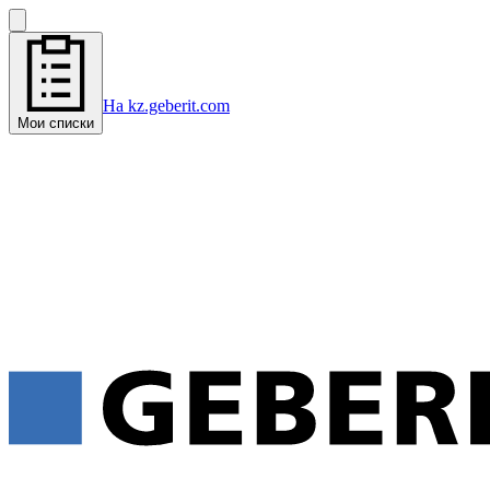
На kz.geberit.com
Мои списки