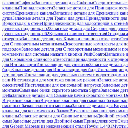
раковин
Сифоны
Запасные детали для Сифоны
Соединительные 
клапаны
Принадлежности
Запасные детали для Принадлежност
систем
Дренажные каналы
Запасные детали для Дренажные кан
душа
Запасные детали для Трапы для душа
Принадлежности для 
Водоотводы в стене
Принадлежности для водоотводов в стене
З
душевых поддонов, d52
Запасные детали для Сифоны для душе
душевых поддонов, d62
Крышки сливного отверстия
Отводная а
отверстия
Запасные детали для Крышки сливного отверстия
Отв
для С поворотным механизмом
Декоративные комплекты для п
подводом
Запасные детали для С поворотным механизмом и по
комплекты для системы нажатия кнопки PushControl
Запасные д
для С крышкой сливного отверстия
Принадлежности к отводной
для Инсталляции
Инсталляции для унитазов
Запасные детали дл
биде
Запасные детали для Инсталляции для биде
Инсталляции д
детали для Инсталляции для душевых систем с водоотводом в 
ванн
Инсталляции для монтажа сливных раковин
Запасные дета
смесителей
Инсталляции для консольной нагрузки
Запасные дет
монтажа
Смывные бачки скрытого монтажа Sigma
Запасные дет
Delta
Запасные детали для Смывные бачки скрытого монтажа De
Впускные клапаны
Впускные клапаны для смывных бачков на
смывных бачков скрытого монтажа
Запасные детали для Впуск
клапаны для керамических бачков
Впускные клапаны для смывн
клапаны
Запасные детали для Сливные клапаны
Двойной смыв
смыв
Запасные детали для Двойной смыв
Принадлежности
Смыв
для Geberit Mapress из нержавеющей стали
Трубы 1.4401
Муфты