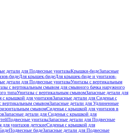
ые детали для Подвесные унитазы
Крышки-биде
Запасные
азов-биде
Для крышек-биде
Для крышек-биде и унитазов-
ые детали для Подвесные унитазы
Унитазы с вертикальным
азы с вертикальным смывом для смывного бачка наружного
ого типа
Унитазы с вертикальным смывом
Запасные детали для
я с крышкой для унитазов
Запасные детали для Сиденья с
с вертикальным смывом
Запасные детали для Удлиненные
горизонтальным смывом
Сиденья с крышкой для унитазов в
ов
Запасные детали для Сиденья с крышкой для
етей
Подвесные унитазы
Запасные детали для Подвесные
я для унитазов детские
Сиденья с крышкой для
Биде
Подвесные биде
Запасные детали для Подвесные