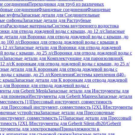
ые соединения
Переходники для труб из различных
ьбовые соединения
Фланцевые соединения
Фланцевые
ные муфты
Запасные детали для Соединительные
ные сифоны
Запасные детали для Раструбные
ита
Расходные материалы
Система внутреннего водостока
онки для отвода дождевой воды с крыши, до 12 л/с
Запасные
е детали для Воронки для отвода дождевой воды с крыши, до
до 100 л/с
Воронки для отвода дождевой воды с крыши в
 12 л/с
Запасные детали для Воронки для отвода дождевой
й воды с крыши, до 25 л/с
Воронки для отвода дождевой воды с
ии
Запасные детали для Комплектующие для пароизоляции
К
12 л/с
К воронкам для отвода дождевой воды с крыши, до 25 л/
сные детали для К воронкам для отвода дождевой воды с
воды с крыши, до 25 л/с
Крепления
Системы крепления d40–
 с крыш
Запасные детали для К воронкам для отвода дождевой
и для Воронки для отвода дождевой воды с
енты для Geberit Mepla
Запасные детали для Инструменты для
 для проверки
Инструменты для Geberit Mapress
Запасные детали
местимость [1]
Прессовый инструмент, совместимость
 для Прессовый инструмент, совместимость [2XL]
Инструменты
вочные устройства
Запасные детали для Прессовочные
инструмент, совместимость [2]
Запасные детали для Прессовый
стимость [2XL]
Инструменты для Geberit Silent-db20/Geberit
струменты для электросварки
Принадлежности к
 к аппаратам для стыковой сварки
Запасные детали для