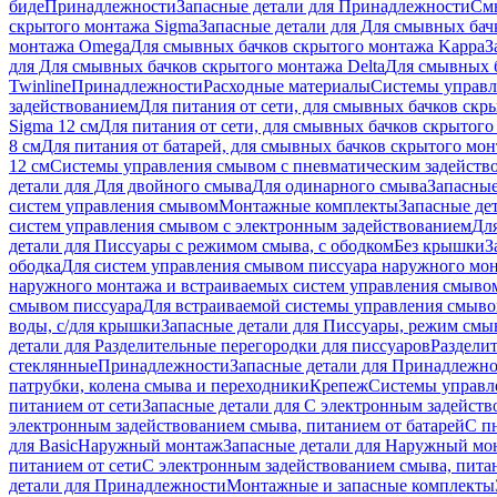
биде
Принадлежности
Запасные детали для Принадлежности
См
скрытого монтажа Sigma
Запасные детали для Для смывных бач
монтажа Omega
Для смывных бачков скрытого монтажа Kappa
З
для Для смывных бачков скрытого монтажа Delta
Для смывных б
Twinline
Принадлежности
Расходные материалы
Системы управл
задействованием
Для питания от сети, для смывных бачков скры
Sigma 12 см
Для питания от сети, для смывных бачков скрытого 
8 см
Для питания от батарей, для смывных бачков скрытого монт
12 см
Системы управления смывом с пневматическим задейств
детали для Для двойного смыва
Для одинарного смыва
Запасные
систем управления смывом
Монтажные комплекты
Запасные де
систем управления смывом с электронным задействованием
Дл
детали для Писсуары с режимом смыва, с ободком
Без крышки
З
ободка
Для систем управления смывом писсуара наружного мон
наружного монтажа и встраиваемых систем управления смыво
смывом писсуара
Для встраиваемой системы управления смыво
воды, с/для крышки
Запасные детали для Писсуары, режим смыв
детали для Разделительные перегородки для писсуаров
Раздели
стеклянные
Принадлежности
Запасные детали для Принадлежн
патрубки, колена смыва и переходники
Крепеж
Системы управл
питанием от сети
Запасные детали для С электронным задейств
электронным задействованием смыва, питанием от батарей
С п
для Basic
Наружный монтаж
Запасные детали для Наружный мо
питанием от сети
С электронным задействованием смыва, питан
детали для Принадлежности
Монтажные и запасные комплекты