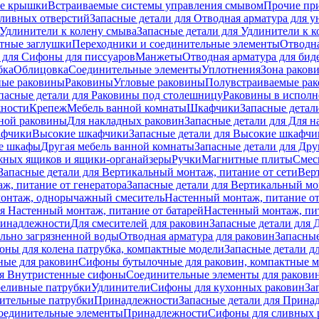
е крышки
Встраиваемые системы управления смывом
Прочие пр
сливных отверстий
Запасные детали для Отводная арматура для у
Удлинители к колену смыва
Запасные детали для Удлинители к 
тные заглушки
Переходники и соединительные элементы
Отводна
 для Cифоны для писсуаров
Манжеты
Отводная арматура для бид
бка
Облицовка
Соединительные элементы
Уплотнения
Зона раков
ные раковины
Раковины
Угловые раковины
Полувстраиваемые ра
пасные детали для Раковины под столешницу
Раковины в исполн
ности
Крепеж
Мебель ванной комнаты
Шкафчики
Запасные детал
ной раковины
Для накладных pаковин
Запасные детали для Для 
афчики
Высокие шкафчики
Запасные детали для Высокие шкафчи
ые шкафы
Другая мебель ванной комнаты
Запасные детали для Дру
жных ящиков и ящики-органайзеры
Ручки
Магнитные плиты
Смес
Запасные детали для Вертикальный монтаж, питание от сети
Вер
ж, питание от генератора
Запасные детали для Вертикальный мо
монтаж, однорычажный смеситель
Настенный монтаж, питание от
ля Настенный монтаж, питание от батарей
Настенный монтаж, пит
ринадлежности
Для смесителей для раковин
Запасные детали для 
ильно загрязненной воды
Отводная арматура для раковин
Запасные
ны для колена патрубка, компактные модели
Запасные детали д
ные для раковин
Сифоны бутылочные для раковин, компактные 
ля Внутристенные сифоны
Соединительные элементы для ракови
еливные патрубки
Удлинители
Сифоны для кухонных раковин
За
нительные патрубки
Принадлежности
Запасные детали для Прина
Соединительные элементы
Принадлежности
Сифоны для сливных 