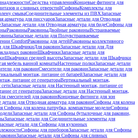
инадлежности
Средства управления
Концевые фитинги для
нитазов и сливных отверстий
Сифоны
Комплекты для
колену смыва
Соединительные элементы из ПВХ
Запасные
я арматура для писсуаров
Запасные детали для Отводная
е
Запасные детали для Отводная арматура для биде
Сифоны для
ины
Раковины
Раковины
Двойные раковины
Встраиваемые
ковины
Запасные детали для Полувстраиваемые
ении Comfort
Pаковины для детей
Раковины коллективного
и для Шкафчики
Для раковин
Запасные детали для Для
накладных pаковин
Шкафчики
Запасные детали для
ки
Шкафчики средней высоты
Запасные детали для Шкафчики
гая мебель ванной комнаты
Настенные полки
Запасные детали
ители для раковин
Смесители для раковин
Запасные детали для
тикальный монтаж, питание от батарей
Запасные детали для
нтаж, питание от генератора
Вертикальный монтаж,
 сети
Запасные детали для Настенный монтаж, питание от
ание от генератора
Запасные детали для Настенный монтаж,
Для смесителей для раковин
Концевые фитинги для зон
 детали для Отводная арматура для раковин
Сифоны для колена
ля Сифоны для колена патрубка, компактные модели
Сифоны
модели
Запасные детали для Сифоны бутылочные для раковин,
ны
Запасные детали для Соединительные элементы для
пасные детали для Сифоны для кухонных
длежности
Сифоны для приборов
Запасные детали для Сифоны
раковин
Запасные детали для Сифоны для сливных