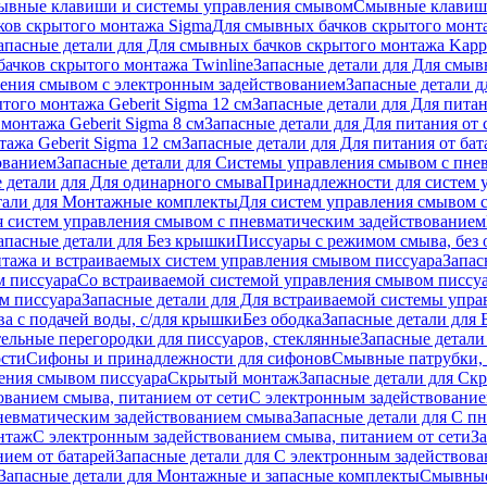
ывные клавиши и системы управления смывом
Смывные клави
ков скрытого монтажа Sigma
Для смывных бачков скрытого монт
апасные детали для Для смывных бачков скрытого монтажа Kapp
ачков скрытого монтажа Twinline
Запасные детали для Для смыв
ения смывом с электронным задействованием
Запасные детали 
того монтажа Geberit Sigma 12 см
Запасные детали для Для питан
монтажа Geberit Sigma 8 см
Запасные детали для Для питания от 
ажа Geberit Sigma 12 см
Запасные детали для Для питания от бат
ованием
Запасные детали для Системы управления смывом с пне
 детали для Для одинарного смыва
Принадлежности для систем 
тали для Монтажные комплекты
Для систем управления смывом 
я систем управления смывом с пневматическим задействованием
апасные детали для Без крышки
Писсуары с режимом смыва, без 
тажа и встраиваемых систем управления смывом писсуара
Запас
м писсуара
Со встраиваемой системой управления смывом писсу
м писсуара
Запасные детали для Для встраиваемой системы упр
а с подачей воды, с/для крышки
Без ободка
Запасные детали для 
тельные перегородки для писсуаров, стеклянные
Запасные детали
ости
Сифоны и принадлежности для сифонов
Смывные патрубки, 
ения смывом писсуара
Скрытый монтаж
Запасные детали для Ск
ованием смыва, питанием от сети
С электронным задействование
невматическим задействованием смыва
Запасные детали для С п
нтаж
С электронным задействованием смыва, питанием от сети
З
ием от батарей
Запасные детали для С электронным задействова
Запасные детали для Монтажные и запасные комплекты
Смывные