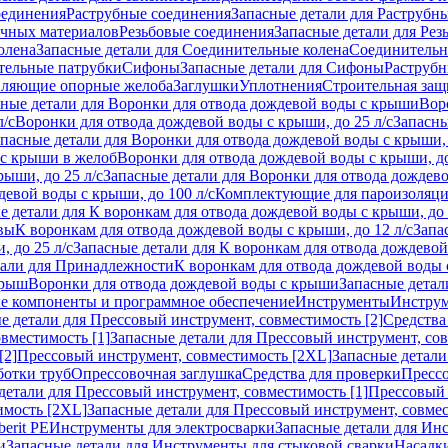
оединения
Раструбные соединения
Запасные детали для Раструбн
ичных материалов
Резьбовые соединения
Запасные детали для Рез
олена
Запасные детали для Соединительные колена
Соединитель
тельные патрубки
Сифоны
Запасные детали для Сифоны
Раструб
ляющие опорные желоба
Заглушки
Уплотнения
Строительная защ
сные детали для Воронки для отвода дождевой воды с крыши
Вор
л/с
Воронки для отвода дождевой воды с крыши, до 25 л/с
Запасны
пасные детали для Воронки для отвода дождевой воды с крыши, 
 с крыши в желоб
Воронки для отвода дождевой воды с крыши, до
ыши, до 25 л/с
Запасные детали для Воронки для отвода дождево
девой воды с крыши, до 100 л/с
Комплектующие для пароизоляц
е детали для К воронкам для отвода дождевой воды с крыши, до 
вы
К воронкам для отвода дождевой воды с крыши, до 12 л/с
Запа
 до 25 л/с
Запасные детали для К воронкам для отвода дождевой 
тали для Принадлежности
К воронкам для отвода дождевой воды
крыш
Воронки для отвода дождевой воды с крыши
Запасные детал
е компоненты и программное обеспечение
Инструменты
Инструм
е детали для Прессовый инструмент, совместимость [2]
Средства
вместимость [1]
Запасные детали для Прессовый инструмент, сов
[2]
Прессовый инструмент, совместимость [2XL]
Запасные детали
ботки труб
Опрессовочная заглушка
Средства для проверки
Прессо
детали для Прессовый инструмент, совместимость [1]
Прессовый 
имость [2XL]
Запасные детали для Прессовый инструмент, совме
erit PE
Инструменты для электросварки
Запасные детали для Ин
и
Запасные детали для Инструменты для стыковой сварки
Насадки