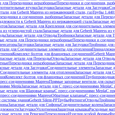
и для Переходники неразборные
Переходники и соединения, раз
лотнительные втулки
Заглушки
Запасные детали для Заглушки
Со
тали для Geberit Mapress из нержавеющей стали, газ
Трубы 1.440
реходники и соединения, разборные
Запасные детали для Перехо
длежности к Geberit Mapress из нержавеющей стали
Запасные де
нтов
Запасные детали для Крепления для соединительных элеме
ss из углеродистой стали
Запасные детали для Geberit Mapress из 
оды
Запасные детали для Отводы
Тройники
Запасные детали для 
ые детали для Переходники неразборные
Переходники и соедине
пенсаторы
Заглушки
Запасные детали для Заглушки
Тройники для 
етали для Соединительные элементы для отопления
Принадлежнос
отнения
Комплект болтов для фланцевых соединений
Geberit Mapr
пасные детали для Переходы
Отводы
Запасные детали для Отвод
стные
Переходники неразборные
Запасные детали для Переходник
асные детали для Заглушки
Соединительные элементы
Запасные 
я
Соединительные элементы для отопления
Запасные детали для 
ния
Комплект болтов для фланцевых соединений
Трубопроводная
пресс-соединениями Mapress
Прямые запорные вентили для скры
ниями Mepla
Запасные детали для С пресс-соединениями Mepla
С 
ные детали для Шаровые краны
С пресс-соединениями Mepla
С пр
 пресс-соединениями Mapress
Обратные клапаны
С пресс-соедине
 системы здания
Geberit Silent-PP
Трубы
Фитинги
Отводы
Тройник
фоны
Запасные детали для Сифоны
Соединительные колена
Запас
длежности
Заглушки
Уплотнения
Защитная крышка
Расходные ма
асные детали для Ревизии
Переходники
Изделия особой формы
Фи