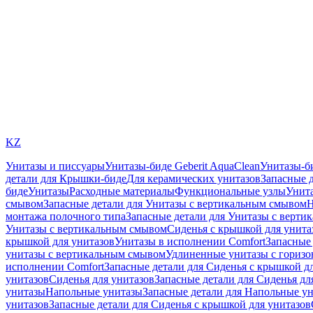
KZ
Унитазы и писсуары
Унитазы-биде Geberit AquaClean
Унитазы-б
детали для Крышки-биде
Для керамических унитазов
Запасные 
биде
Унитазы
Расходные материалы
Функциональные узлы
Унита
смывом
Запасные детали для Унитазы с вертикальным смывом
Н
монтажа полочного типа
Запасные детали для Унитазы с верти
Унитазы с вертикальным смывом
Сиденья с крышкой для унита
крышкой для унитазов
Унитазы в исполнении Comfort
Запасные 
унитазы с вертикальным смывом
Удлиненные унитазы с гориз
исполнении Comfort
Запасные детали для Сиденья с крышкой д
унитазов
Сиденья для унитазов
Запасные детали для Сиденья дл
унитазы
Напольные унитазы
Запасные детали для Напольные у
унитазов
Запасные детали для Сиденья с крышкой для унитазов