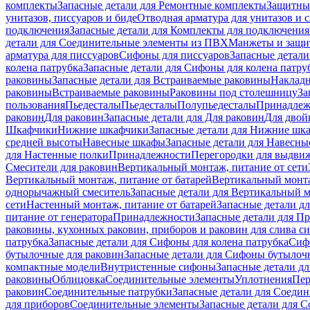
комплекты
Запасные детали для Ремонтные комплекты
Защитны
унитазов, писсуаров и биде
Отводная арматура для унитазов и 
подключения
Запасные детали для Комплекты для подключения
детали для Соединительные элементы из ПВХ
Манжеты и защи
арматура для писсуаров
Cифоны для писсуаров
Запасные детали
колена патрубка
Запасные детали для Сифоны для колена патру
раковины
Запасные детали для Встраиваемые раковины
Наклад
раковины
Встраиваемые раковины
Раковины под столешницу
За
пользования
Пьедесталы
Пьедесталы
Полупьедесталы
Принадлеж
раковин
Для раковин
Запасные детали для Для раковин
Для двой
Шкафчики
Нижние шкафчики
Запасные детали для Нижние шк
средней высоты
Навесные шкафы
Запасные детали для Навесн
для Настенные полки
Принадлежности
Перегородки для выдви
Смесители для раковин
Вертикальный монтаж, питание от сети
Вертикальный монтаж, питание от батарей
Вертикальный монта
однорычажный смеситель
Запасные детали для Вертикальный 
сети
Настенный монтаж, питание от батарей
Запасные детали д
питание от генератора
Принадлежности
Запасные детали для П
раковины, кухонных раковин, приборов и раковин для слива с
патрубка
Запасные детали для Сифоны для колена патрубка
Сифо
бутылочные для раковин
Запасные детали для Сифоны бутылоч
компактные модели
Внутристенные сифоны
Запасные детали д
раковины
Облицовка
Соединительные элементы
Уплотнения
Пер
раковин
Соединительные патрубки
Запасные детали для Соеди
для приборов
Соединительные элементы
Запасные детали для 