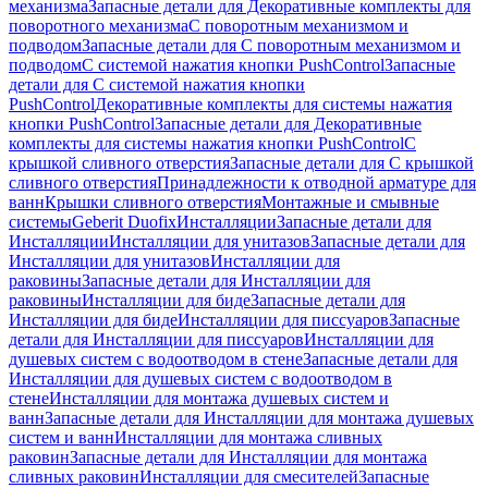
механизма
Запасные детали для Декоративные комплекты для
поворотного механизма
С поворотным механизмом и
подводом
Запасные детали для С поворотным механизмом и
подводом
С системой нажатия кнопки PushControl
Запасные
детали для С системой нажатия кнопки
PushControl
Декоративные комплекты для системы нажатия
кнопки PushControl
Запасные детали для Декоративные
комплекты для системы нажатия кнопки PushControl
С
крышкой сливного отверстия
Запасные детали для С крышкой
сливного отверстия
Принадлежности к отводной арматуре для
ванн
Крышки сливного отверстия
Монтажные и смывные
системы
Geberit Duofix
Инсталляции
Запасные детали для
Инсталляции
Инсталляции для унитазов
Запасные детали для
Инсталляции для унитазов
Инсталляции для
раковины
Запасные детали для Инсталляции для
раковины
Инсталляции для биде
Запасные детали для
Инсталляции для биде
Инсталляции для писсуаров
Запасные
детали для Инсталляции для писсуаров
Инсталляции для
душевых систем с водоотводом в стене
Запасные детали для
Инсталляции для душевых систем с водоотводом в
стене
Инсталляции для монтажа душевых систем и
ванн
Запасные детали для Инсталляции для монтажа душевых
систем и ванн
Инсталляции для монтажа сливных
раковин
Запасные детали для Инсталляции для монтажа
сливных раковин
Инсталляции для смесителей
Запасные