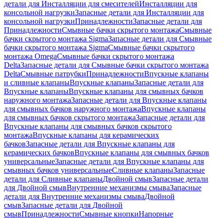
детали для Инсталляции для смесителей
Инсталляции для
консольной нагрузки
Запасные детали для Инсталляции для
консольной нагрузки
Принадлежности
Запасные детали для
Принадлежности
Смывные бачки скрытого монтажа
Смывные
бачки скрытого монтажа Sigma
Запасные детали для Смывные
бачки скрытого монтажа Sigma
Смывные бачки скрытого
монтажа Omega
Смывные бачки скрытого монтажа
Delta
Запасные детали для Смывные бачки скрытого монтажа
Delta
Смывные патрубки
Принадлежности
Впускные клапаны
и сливные клапаны
Впускные клапаны
Запасные детали для
Впускные клапаны
Впускные клапаны для смывных бачков
наружного монтажа
Запасные детали для Впускные клапаны
для смывных бачков наружного монтажа
Впускные клапаны
для смывных бачков скрытого монтажа
Запасные детали для
Впускные клапаны для смывных бачков скрытого
монтажа
Впускные клапаны для керамических
бачков
Запасные детали для Впускные клапаны для
керамических бачков
Впускные клапаны для смывных бачков
универсальные
Запасные детали для Впускные клапаны для
смывных бачков универсальные
Сливные клапаны
Запасные
детали для Сливные клапаны
Двойной смыв
Запасные детали
для Двойной смыв
Внутренние механизмы смыва
Запасные
детали для Внутренние механизмы смыва
Двойной
смыв
Запасные детали для Двойной
смыв
Принадлежности
Смывные кнопки
Напорные