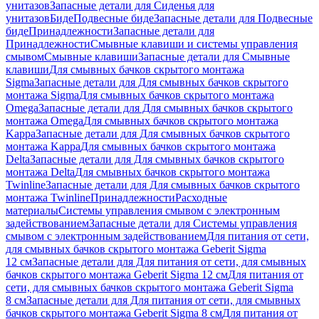
унитазов
Запасные детали для Сиденья для
унитазов
Биде
Подвесные биде
Запасные детали для Подвесные
биде
Принадлежности
Запасные детали для
Принадлежности
Смывные клавиши и системы управления
смывом
Смывные клавиши
Запасные детали для Смывные
клавиши
Для смывных бачков скрытого монтажа
Sigma
Запасные детали для Для смывных бачков скрытого
монтажа Sigma
Для смывных бачков скрытого монтажа
Omega
Запасные детали для Для смывных бачков скрытого
монтажа Omega
Для смывных бачков скрытого монтажа
Kappa
Запасные детали для Для смывных бачков скрытого
монтажа Kappa
Для смывных бачков скрытого монтажа
Delta
Запасные детали для Для смывных бачков скрытого
монтажа Delta
Для смывных бачков скрытого монтажа
Twinline
Запасные детали для Для смывных бачков скрытого
монтажа Twinline
Принадлежности
Расходные
материалы
Системы управления смывом с электронным
задействованием
Запасные детали для Системы управления
смывом с электронным задействованием
Для питания от сети,
для смывных бачков скрытого монтажа Geberit Sigma
12 см
Запасные детали для Для питания от сети, для смывных
бачков скрытого монтажа Geberit Sigma 12 см
Для питания от
сети, для смывных бачков скрытого монтажа Geberit Sigma
8 см
Запасные детали для Для питания от сети, для смывных
бачков скрытого монтажа Geberit Sigma 8 см
Для питания от