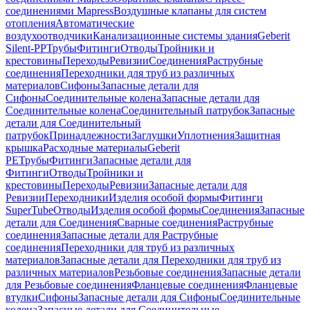
соединениями Mapress
Воздушные клапаны для систем
отопления
Автоматические
воздухоотводчики
Канализационные системы здания
Geberit
Silent-PP
Трубы
Фитинги
Отводы
Тройники и
крестовины
Переходы
Ревизии
Соединения
Раструбные
соединения
Переходники для труб из различных
материалов
Сифоны
Запасные детали для
Сифоны
Соединительные колена
Запасные детали для
Соединительные колена
Соединительный патрубок
Запасные
детали для Соединительный
патрубок
Принадлежности
Заглушки
Уплотнения
Защитная
крышка
Расходные материалы
Geberit
PE
Трубы
Фитинги
Запасные детали для
Фитинги
Отводы
Тройники и
крестовины
Переходы
Ревизии
Запасные детали для
Ревизии
Переходники
Изделия особой формы
Фитинги
SuperTube
Отводы
Изделия особой формы
Соединения
Запасные
детали для Соединения
Сварные соединения
Раструбные
соединения
Запасные детали для Раструбные
соединения
Переходники для труб из различных
материалов
Запасные детали для Переходники для труб из
различных материалов
Резьбовые соединения
Запасные детали
для Резьбовые соединения
Фланцевые соединения
Фланцевые
втулки
Сифоны
Запасные детали для Сифоны
Соединительные
колена
Запасные детали для Соединительные