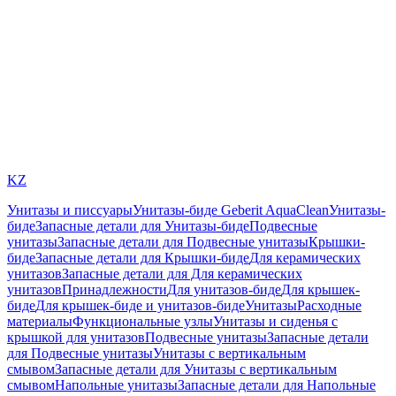
KZ
Унитазы и писсуары
Унитазы-биде Geberit AquaClean
Унитазы-
биде
Запасные детали для Унитазы-биде
Подвесные
унитазы
Запасные детали для Подвесные унитазы
Крышки-
биде
Запасные детали для Крышки-биде
Для керамических
унитазов
Запасные детали для Для керамических
унитазов
Принадлежности
Для унитазов-биде
Для крышек-
биде
Для крышек-биде и унитазов-биде
Унитазы
Расходные
материалы
Функциональные узлы
Унитазы и сиденья с
крышкой для унитазов
Подвесные унитазы
Запасные детали
для Подвесные унитазы
Унитазы с вертикальным
смывом
Запасные детали для Унитазы с вертикальным
смывом
Напольные унитазы
Запасные детали для Напольные