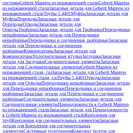
системы
Geberit Mapress из нержавеющей стали
Geberit Mapress
из нержавеющей стали
Запасные детали для Geberit Mapress из
нержавеющей стали
Трубы 1.4401
Муфты
Запасные детали для
Муфты
Переходы
Запасные детали для
Переходы
Отводы
Запасные детали для
Отводы
Тройники
Запасные детали для Тройники
Переходники
неразборные
Запасные детали для Переходники
неразборные
Переходники и соединения, разборные
Запасные
детали для Переходники и соединения,
разборные
Компенсаторы
Запасные детали для
Компенсаторы
Уплотнительные втулки
Заглушки
Запасные
детали для Заглушки
Соединительные элементы
Запасные
детали для Соединительные элементы
Geberit Mapress из
нержавеющей стали, газ
Запасные детали для Geberit Mapress
из нержавеющей стали, газ
Трубы 1.4401
Отводы
Запасные
детали для Отводы
Переходники неразборные
Запасные детали
для Переходники неразборные
Переходники и соединения,
разборные
Запасные детали для Переходники и соединения,
разборные
Соединительные элементы
Запасные детали для
Соединительные элементы
Принадлежности к Geberit Mapress
из нержавеющей стали
Запасные детали для Принадлежности
к Geberit Mapress из нержавеющей стали
Крепления для
труб
Крепления для соединительных элементов
Запасные
детали для Крепления для соединительных
элементов
Системные уплотнения
Комплект болтов для