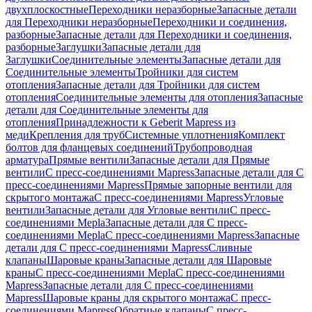
двухплоскостные
Переходники неразборные
Запасные детали
для Переходники неразборные
Переходники и соединения,
разборные
Запасные детали для Переходники и соединения,
разборные
Заглушки
Запасные детали для
Заглушки
Соединительные элементы
Запасные детали для
Соединительные элементы
Тройники для систем
отопления
Запасные детали для Тройники для систем
отопления
Соединительные элементы для отопления
Запасные
детали для Соединительные элементы для
отопления
Принадлежности к Geberit Mapress из
меди
Крепления для труб
Системные уплотнения
Комплект
болтов для фланцевых соединений
Трубопроводная
арматура
Прямые вентили
Запасные детали для Прямые
вентили
С пресс-соединениями Mapress
Запасные детали для С
пресс-соединениями Mapress
Прямые запорные вентили для
скрытого монтажа
С пресс-соединениями Mapress
Угловые
вентили
Запасные детали для Угловые вентили
С пресс-
соединениями Mepla
Запасные детали для С пресс-
соединениями Mepla
С пресс-соединениями Mapress
Запасные
детали для С пресс-соединениями Mapress
Сливные
клапаны
Шаровые краны
Запасные детали для Шаровые
краны
С пресс-соединениями Mepla
С пресс-соединениями
Mapress
Запасные детали для С пресс-соединениями
Mapress
Шаровые краны для скрытого монтажа
С пресс-
соединениями Mapress
Обратные клапаны
С пресс-