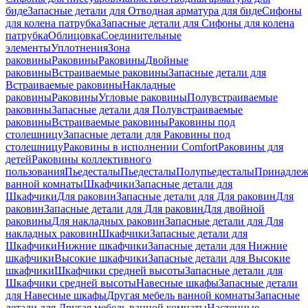
биде
Запасные детали для Отводная арматура для биде
Сифоны
для колена патрубка
Запасные детали для Сифоны для колена
патрубка
Облицовка
Соединительные
элементы
Уплотнения
Зона
раковины
Раковины
Раковины
Двойные
раковины
Встраиваемые раковины
Запасные детали для
Встраиваемые раковины
Накладные
раковины
Раковины
Угловые раковины
Полувстраиваемые
раковины
Запасные детали для Полувстраиваемые
раковины
Встраиваемые раковины
Раковины под
столешницу
Запасные детали для Раковины под
столешницу
Раковины в исполнении Comfort
Pаковины для
детей
Раковины коллективного
пользования
Пьедесталы
Пьедесталы
Полупьедесталы
Принадлеж
ванной комнаты
Шкафчики
Запасные детали для
Шкафчики
Для раковин
Запасные детали для Для раковин
Для
раковин
Запасные детали для Для раковин
Для двойной
раковины
Для накладных pаковин
Запасные детали для Для
накладных pаковин
Шкафчики
Запасные детали для
Шкафчики
Нижние шкафчики
Запасные детали для Нижние
шкафчики
Высокие шкафчики
Запасные детали для Высокие
шкафчики
Шкафчики средней высоты
Запасные детали для
Шкафчики средней высоты
Навесные шкафы
Запасные детали
для Навесные шкафы
Другая мебель ванной комнаты
Запасные
детали для Другая мебель ванной комнаты
Настенные