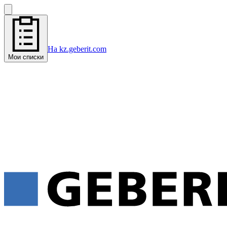
На kz.geberit.com
Мои списки