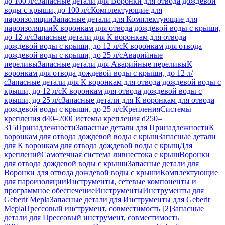
до 100 л/с
Запасные детали для Воронки для отвода дождевой
воды с крыши, до 100 л/с
Комплектующие для
пароизоляции
Запасные детали для Комплектующие для
пароизоляции
К воронкам для отвода дождевой воды с крыши,
до 12 л/с
Запасные детали для К воронкам для отвода
дождевой воды с крыши, до 12 л/с
К воронкам для отвода
дождевой воды с крыши, до 25 л/с
Аварийные
переливы
Запасные детали для Аварийные переливы
К
воронкам для отвода дождевой воды с крыши, до 12 л/
с
Запасные детали для К воронкам для отвода дождевой воды с
крыши, до 12 л/с
К воронкам для отвода дождевой воды с
крыши, до 25 л/с
Запасные детали для К воронкам для отвода
дождевой воды с крыши, до 25 л/с
Крепления
Системы
крепления d40–200
Системы крепления d250–
315
Принадлежности
Запасные детали для Принадлежности
К
воронкам для отвода дождевой воды с крыш
Запасные детали
для К воронкам для отвода дождевой воды с крыш
Для
креплений
Самотечная система ливнестока с крыш
Воронки
для отвода дождевой воды с крыши
Запасные детали для
Воронки для отвода дождевой воды с крыши
Комплектующие
для пароизоляции
Инструменты, сетевые компоненты и
программное обеспечение
Инструменты
Инструменты для
Geberit Mepla
Запасные детали для Инструменты для Geberit
Mepla
Прессовый инструмент, совместимость [2]
Запасные
детали для Прессовый инструмент, совместимость