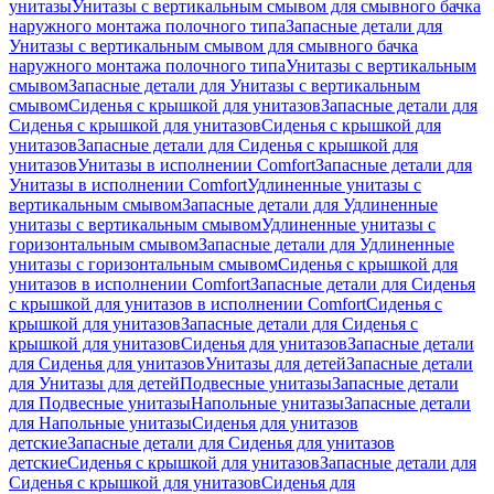
унитазы
Унитазы с вертикальным смывом для смывного бачка
наружного монтажа полочного типа
Запасные детали для
Унитазы с вертикальным смывом для смывного бачка
наружного монтажа полочного типа
Унитазы с вертикальным
смывом
Запасные детали для Унитазы с вертикальным
смывом
Сиденья с крышкой для унитазов
Запасные детали для
Сиденья с крышкой для унитазов
Сиденья с крышкой для
унитазов
Запасные детали для Сиденья с крышкой для
унитазов
Унитазы в исполнении Comfort
Запасные детали для
Унитазы в исполнении Comfort
Удлиненные унитазы с
вертикальным смывом
Запасные детали для Удлиненные
унитазы с вертикальным смывом
Удлиненные унитазы с
горизонтальным смывом
Запасные детали для Удлиненные
унитазы с горизонтальным смывом
Сиденья с крышкой для
унитазов в исполнении Comfort
Запасные детали для Сиденья
с крышкой для унитазов в исполнении Comfort
Сиденья с
крышкой для унитазов
Запасные детали для Сиденья с
крышкой для унитазов
Сиденья для унитазов
Запасные детали
для Сиденья для унитазов
Унитазы для детей
Запасные детали
для Унитазы для детей
Подвесные унитазы
Запасные детали
для Подвесные унитазы
Напольные унитазы
Запасные детали
для Напольные унитазы
Сиденья для унитазов
детские
Запасные детали для Сиденья для унитазов
детские
Сиденья с крышкой для унитазов
Запасные детали для
Сиденья с крышкой для унитазов
Сиденья для