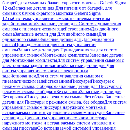
батарей, для смывных бачков скрытого монтажа Geberit Sigma
12 см
Запасные детали для Для питания от батарей, для
смывных бачков скрытого монтажа Geberit Sigma
12 см
Системы управления смывом с пневматическим
задействованием
Запасные детали для Системы управления
смывом с пневматическим задействованием
Для двойного
смыва
Запасные детали для Для двойного смыва
Для
одинарного смыва
Запасные детали для Для одинарного
смыва
Принадлежности для систем управления
смывом
Запасные детали для Принадлежности для систем
управления смывом
Монтажные комплекты
Запасные детали
для Монтажные комплекты
Для систем управления смывом с
электронным задействованием
Запасные детали для Для
систем управления смывом с электронным
задействованием
Для систем управления смывом с
пневматическим задействованием
Писсуары
Писсуары с
режимом смыва, с ободком
Запасные детали для Писсуары с
режимом смыва, с ободком
Без крышки
Запасные детали для
Без крышки
Писсуары с режимом смыва, без ободка
Запасные
детали для Писсуары с режимом смыва, без ободка
Для систем
управления смывом писсуара наружного монтажа и
встраиваемых систем управления смывом писсуара
Запасные
детали для Для систем управления смывом писсуара
наружного монтажа и встраиваемых систем управления
смывом писсуара
Со встраиваемой системой управления