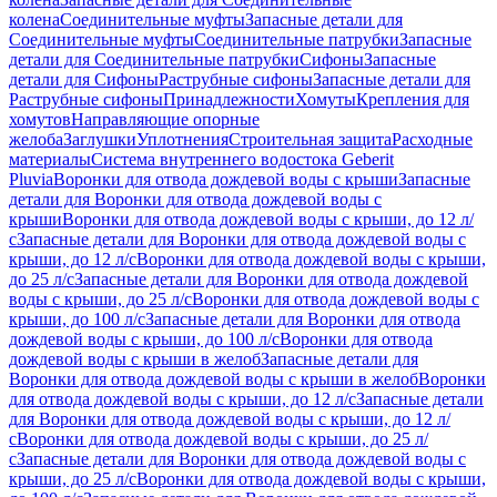
колена
Соединительные муфты
Запасные детали для
Соединительные муфты
Соединительные патрубки
Запасные
детали для Соединительные патрубки
Сифоны
Запасные
детали для Сифоны
Раструбные сифоны
Запасные детали для
Раструбные сифоны
Принадлежности
Хомуты
Крепления для
хомутов
Направляющие опорные
желоба
Заглушки
Уплотнения
Строительная защита
Расходные
материалы
Система внутреннего водостока Geberit
Pluvia
Воронки для отвода дождевой воды с крыши
Запасные
детали для Воронки для отвода дождевой воды с
крыши
Воронки для отвода дождевой воды с крыши, до 12 л/
с
Запасные детали для Воронки для отвода дождевой воды с
крыши, до 12 л/с
Воронки для отвода дождевой воды с крыши,
до 25 л/с
Запасные детали для Воронки для отвода дождевой
воды с крыши, до 25 л/с
Воронки для отвода дождевой воды с
крыши, до 100 л/с
Запасные детали для Воронки для отвода
дождевой воды с крыши, до 100 л/с
Воронки для отвода
дождевой воды с крыши в желоб
Запасные детали для
Воронки для отвода дождевой воды с крыши в желоб
Воронки
для отвода дождевой воды с крыши, до 12 л/с
Запасные детали
для Воронки для отвода дождевой воды с крыши, до 12 л/
с
Воронки для отвода дождевой воды с крыши, до 25 л/
с
Запасные детали для Воронки для отвода дождевой воды с
крыши, до 25 л/с
Воронки для отвода дождевой воды с крыши,