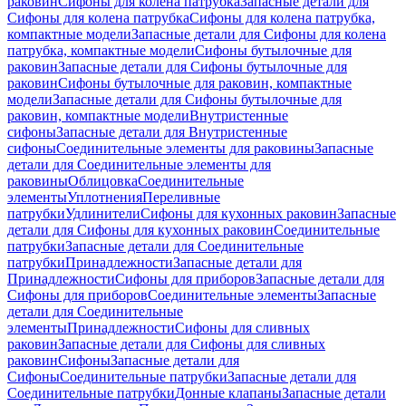
раковин
Сифоны для колена патрубка
Запасные детали для
Сифоны для колена патрубка
Сифоны для колена патрубка,
компактные модели
Запасные детали для Сифоны для колена
патрубка, компактные модели
Сифоны бутылочные для
раковин
Запасные детали для Сифоны бутылочные для
раковин
Сифоны бутылочные для раковин, компактные
модели
Запасные детали для Сифоны бутылочные для
раковин, компактные модели
Внутристенные
сифоны
Запасные детали для Внутристенные
сифоны
Соединительные элементы для раковины
Запасные
детали для Соединительные элементы для
раковины
Облицовка
Соединительные
элементы
Уплотнения
Переливные
патрубки
Удлинители
Сифоны для кухонных раковин
Запасные
детали для Сифоны для кухонных раковин
Соединительные
патрубки
Запасные детали для Соединительные
патрубки
Принадлежности
Запасные детали для
Принадлежности
Сифоны для приборов
Запасные детали для
Сифоны для приборов
Соединительные элементы
Запасные
детали для Соединительные
элементы
Принадлежности
Сифоны для сливных
раковин
Запасные детали для Сифоны для сливных
раковин
Сифоны
Запасные детали для
Сифоны
Соединительные патрубки
Запасные детали для
Соединительные патрубки
Донные клапаны
Запасные детали