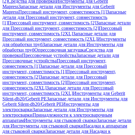
[2]
Средства для проверки
Инструменты для Geberit
Mapress
Запасные детали для Инструменты для Geberit
Mapress
Прессовый инструмент, совместимость [1]
Запасные
детали для Прессовый инструмент, совместимость
[1]
Прессовый инструмент, совместимость [2]
Запасные детали
для Прессовый инструмент, совместимость [2]
Прессовый
инструмент, совместимость [2XL]
Запасные детали для
Прессовый инструмент, совместимость [2XL]
Инструменты
для обработки труб
Запасные детали для Инструменты для
обработки труб
Опрессовочная заглушка
Средства для
проверки
Прессовочные устройства
Запасные детали для
Прессовочные устройства
Прессовый инструмент,
совместимость [1]
Запасные детали для Прессовый
инструмент, совместимость [1]
Прессовый инструмент,
совместимость [2]
Запасные детали для Прессовый
инструмент, совместимость [2]
Прессовый инструмент,
совместимость [2XL]
Запасные детали для Прессовый
инструмент, совместимость [2XL]
Инструменты для Geberit
Silent-db20/Geberit PE
Запасные детали для Инструменты для
Geberit Silent-db20/Geberit PE
Инструменты для
электросварки
Запасные детали для Инструменты для
электросварки
Принадлежности к электросварочным
аппаратам
Инструменты для стыковой сварки
Запасные детали
для Инструменты для стыковой сварки
Насадки к аппаратам
для стыковой сварки
Запасные детали для Насадки к