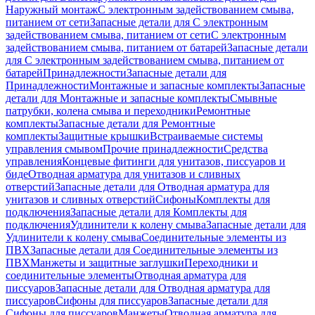
Наружный монтаж
С электронным задействованием смыва,
питанием от сети
Запасные детали для С электронным
задействованием смыва, питанием от сети
С электронным
задействованием смыва, питанием от батарей
Запасные детали
для С электронным задействованием смыва, питанием от
батарей
Принадлежности
Запасные детали для
Принадлежности
Монтажные и запасные комплекты
Запасные
детали для Монтажные и запасные комплекты
Смывные
патрубки, колена смыва и переходники
Ремонтные
комплекты
Запасные детали для Ремонтные
комплекты
Защитные крышки
Встраиваемые системы
управления смывом
Прочие принадлежности
Средства
управления
Концевые фитинги для унитазов, писсуаров и
биде
Отводная арматура для унитазов и сливных
отверстий
Запасные детали для Отводная арматура для
унитазов и сливных отверстий
Сифоны
Комплекты для
подключения
Запасные детали для Комплекты для
подключения
Удлинители к колену смыва
Запасные детали для
Удлинители к колену смыва
Соединительные элементы из
ПВХ
Запасные детали для Соединительные элементы из
ПВХ
Манжеты и защитные заглушки
Переходники и
соединительные элементы
Отводная арматура для
писсуаров
Запасные детали для Отводная арматура для
писсуаров
Cифоны для писсуаров
Запасные детали для
Cифоны для писсуаров
Манжеты
Отводная арматура для