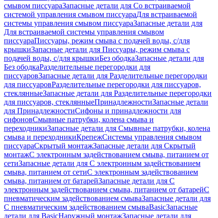
смывом писсуара
Запасные детали для Со встраиваемой
системой управления смывом писсуара
Для встраиваемой
системы управления смывом писсуара
Запасные детали для
Для встраиваемой системы управления смывом
писсуара
Писсуары, режим смыва с подачей воды, с/для
крышки
Запасные детали для Писсуары, режим смыва с
подачей воды, с/для крышки
Без ободка
Запасные детали для
Без ободка
Разделительные перегородки для
писсуаров
Запасные детали для Разделительные перегородки
для писсуаров
Разделительные перегородки для писсуаров,
стеклянные
Запасные детали для Разделительные перегородки
для писсуаров, стеклянные
Принадлежности
Запасные детали
для Принадлежности
Сифоны и принадлежности для
сифонов
Смывные патрубки, колена смыва и
переходники
Запасные детали для Смывные патрубки, колена
смыва и переходники
Крепеж
Системы управления смывом
писсуара
Скрытый монтаж
Запасные детали для Скрытый
монтаж
С электронным задействованием смыва, питанием от
сети
Запасные детали для С электронным задействованием
смыва, питанием от сети
С электронным задействованием
смыва, питанием от батарей
Запасные детали для С
электронным задействованием смыва, питанием от батарей
С
пневматическим задействованием смыва
Запасные детали для
С пневматическим задействованием смыва
Basic
Запасные
детали для Basic
Наружный монтаж
Запасные детали для