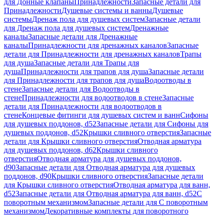
для Донные клапаны
Принадлежности
Запасные детали для
Принадлежности
Душевые системы и ванны
Душевые
системы
Дренаж пола для душевых систем
Запасные детали
для Дренаж пола для душевых систем
Дренажные
каналы
Запасные детали для Дренажные
каналы
Принадлежности для дренажных каналов
Запасные
детали для Принадлежности для дренажных каналов
Трапы
для душа
Запасные детали для Трапы для
душа
Принадлежности для трапов для душа
Запасные детали
для Принадлежности для трапов для душа
Водоотводы в
стене
Запасные детали для Водоотводы в
стене
Принадлежности для водоотводов в стене
Запасные
детали для Принадлежности для водоотводов в
стене
Концевые фитинги для душевых систем и ванн
Сифоны
для душевых поддонов, d52
Запасные детали для Сифоны для
душевых поддонов, d52
Крышки сливного отверстия
Запасные
детали для Крышки сливного отверстия
Отводная арматура
для душевых поддонов, d62
Крышки сливного
отверстия
Отводная арматура для душевых поддонов,
d90
Запасные детали для Отводная арматура для душевых
поддонов, d90
Крышки сливного отверстия
Запасные детали
для Крышки сливного отверстия
Отводная арматура для ванн,
d52
Запасные детали для Отводная арматура для ванн, d52
С
поворотным механизмом
Запасные детали для С поворотным
механизмом
Декоративные комплекты для поворотного