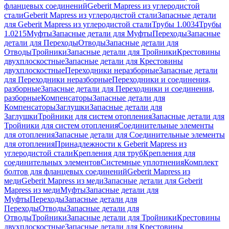
фланцевых соединений
Geberit Mapress из углеродистой
стали
Geberit Mapress из углеродистой стали
Запасные детали
для Geberit Mapress из углеродистой стали
Трубы 1.0034
Трубы
1.0215
Муфты
Запасные детали для Муфты
Переходы
Запасные
детали для Переходы
Отводы
Запасные детали для
Отводы
Тройники
Запасные детали для Тройники
Крестовины
двухплоскостные
Запасные детали для Крестовины
двухплоскостные
Переходники неразборные
Запасные детали
для Переходники неразборные
Переходники и соединения,
разборные
Запасные детали для Переходники и соединения,
разборные
Компенсаторы
Запасные детали для
Компенсаторы
Заглушки
Запасные детали для
Заглушки
Тройники для систем отопления
Запасные детали для
Тройники для систем отопления
Соединительные элементы
для отопления
Запасные детали для Соединительные элементы
для отопления
Принадлежности к Geberit Mapress из
углеродистой стали
Крепления для труб
Крепления для
соединительных элементов
Системные уплотнения
Комплект
болтов для фланцевых соединений
Geberit Mapress из
меди
Geberit Mapress из меди
Запасные детали для Geberit
Mapress из меди
Муфты
Запасные детали для
Муфты
Переходы
Запасные детали для
Переходы
Отводы
Запасные детали для
Отводы
Тройники
Запасные детали для Тройники
Крестовины
двухплоскостные
Запасные детали для Крестовины