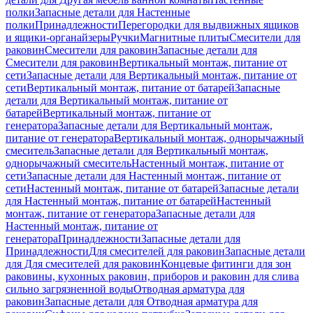
полки
Запасные детали для Настенные
полки
Принадлежности
Перегородки для выдвижных ящиков
и ящики-органайзеры
Ручки
Магнитные плиты
Смесители для
раковин
Смесители для раковин
Запасные детали для
Смесители для раковин
Вертикальный монтаж, питание от
сети
Запасные детали для Вертикальный монтаж, питание от
сети
Вертикальный монтаж, питание от батарей
Запасные
детали для Вертикальный монтаж, питание от
батарей
Вертикальный монтаж, питание от
генератора
Запасные детали для Вертикальный монтаж,
питание от генератора
Вертикальный монтаж, однорычажный
смеситель
Запасные детали для Вертикальный монтаж,
однорычажный смеситель
Настенный монтаж, питание от
сети
Запасные детали для Настенный монтаж, питание от
сети
Настенный монтаж, питание от батарей
Запасные детали
для Настенный монтаж, питание от батарей
Настенный
монтаж, питание от генератора
Запасные детали для
Настенный монтаж, питание от
генератора
Принадлежности
Запасные детали для
Принадлежности
Для смесителей для раковин
Запасные детали
для Для смесителей для раковин
Концевые фитинги для зон
раковины, кухонных раковин, приборов и раковин для слива
сильно загрязненной воды
Отводная арматура для
раковин
Запасные детали для Отводная арматура для