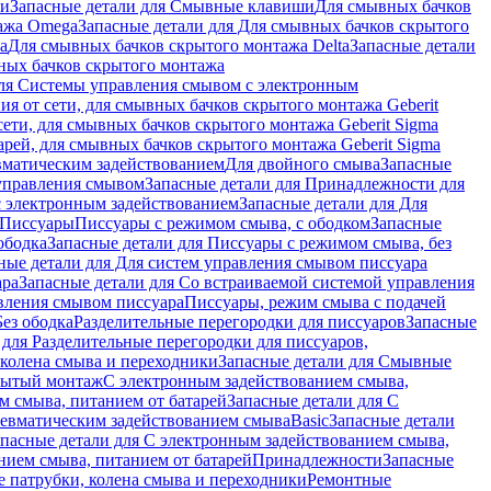
ши
Запасные детали для Смывные клавиши
Для смывных бачков
ажа Omega
Запасные детали для Для смывных бачков скрытого
a
Для смывных бачков скрытого монтажа Delta
Запасные детали
ных бачков скрытого монтажа
для Системы управления смывом с электронным
ия от сети, для смывных бачков скрытого монтажа Geberit
сети, для смывных бачков скрытого монтажа Geberit Sigma
арей, для смывных бачков скрытого монтажа Geberit Sigma
вматическим задействованием
Для двойного смыва
Запасные
управления смывом
Запасные детали для Принадлежности для
с электронным задействованием
Запасные детали для Для
Писсуары
Писсуары с режимом смыва, с ободком
Запасные
ободка
Запасные детали для Писсуары с режимом смыва, без
ные детали для Для систем управления смывом писсуара
ара
Запасные детали для Со встраиваемой системой управления
авления смывом писсуара
Писсуары, режим смыва с подачей
Без ободка
Разделительные перегородки для писсуаров
Запасные
 для Разделительные перегородки для писсуаров,
колена смыва и переходники
Запасные детали для Смывные
рытый монтаж
С электронным задействованием смыва,
м смыва, питанием от батарей
Запасные детали для С
невматическим задействованием смыва
Basic
Запасные детали
апасные детали для С электронным задействованием смыва,
нием смыва, питанием от батарей
Принадлежности
Запасные
 патрубки, колена смыва и переходники
Ремонтные