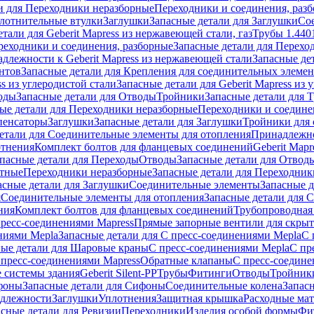
и для Переходники неразборные
Переходники и соединения, раз
лотнительные втулки
Заглушки
Запасные детали для Заглушки
Со
тали для Geberit Mapress из нержавеющей стали, газ
Трубы 1.440
реходники и соединения, разборные
Запасные детали для Перехо
длежности к Geberit Mapress из нержавеющей стали
Запасные де
нтов
Запасные детали для Крепления для соединительных элеме
ss из углеродистой стали
Запасные детали для Geberit Mapress из 
оды
Запасные детали для Отводы
Тройники
Запасные детали для 
ые детали для Переходники неразборные
Переходники и соедине
пенсаторы
Заглушки
Запасные детали для Заглушки
Тройники для 
етали для Соединительные элементы для отопления
Принадлежнос
отнения
Комплект болтов для фланцевых соединений
Geberit Mapr
пасные детали для Переходы
Отводы
Запасные детали для Отвод
стные
Переходники неразборные
Запасные детали для Переходник
асные детали для Заглушки
Соединительные элементы
Запасные 
я
Соединительные элементы для отопления
Запасные детали для 
ния
Комплект болтов для фланцевых соединений
Трубопроводная
пресс-соединениями Mapress
Прямые запорные вентили для скры
ниями Mepla
Запасные детали для С пресс-соединениями Mepla
С 
ные детали для Шаровые краны
С пресс-соединениями Mepla
С пр
 пресс-соединениями Mapress
Обратные клапаны
С пресс-соедине
 системы здания
Geberit Silent-PP
Трубы
Фитинги
Отводы
Тройник
фоны
Запасные детали для Сифоны
Соединительные колена
Запас
длежности
Заглушки
Уплотнения
Защитная крышка
Расходные ма
асные детали для Ревизии
Переходники
Изделия особой формы
Фи