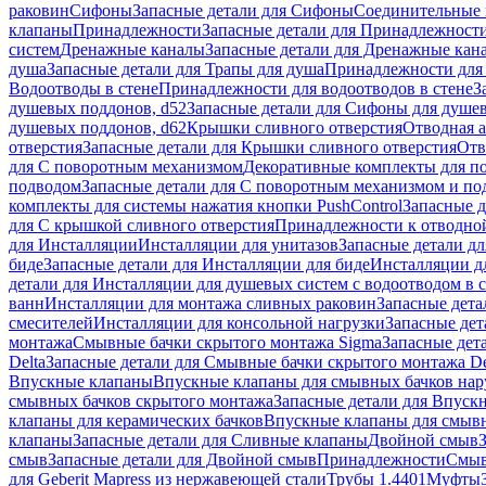
раковин
Сифоны
Запасные детали для Сифоны
Соединительные 
клапаны
Принадлежности
Запасные детали для Принадлежност
систем
Дренажные каналы
Запасные детали для Дренажные кан
душа
Запасные детали для Трапы для душа
Принадлежности для 
Водоотводы в стене
Принадлежности для водоотводов в стене
З
душевых поддонов, d52
Запасные детали для Сифоны для душе
душевых поддонов, d62
Крышки сливного отверстия
Отводная а
отверстия
Запасные детали для Крышки сливного отверстия
Отв
для С поворотным механизмом
Декоративные комплекты для п
подводом
Запасные детали для С поворотным механизмом и по
комплекты для системы нажатия кнопки PushControl
Запасные д
для С крышкой сливного отверстия
Принадлежности к отводной
для Инсталляции
Инсталляции для унитазов
Запасные детали дл
биде
Запасные детали для Инсталляции для биде
Инсталляции д
детали для Инсталляции для душевых систем с водоотводом в 
ванн
Инсталляции для монтажа сливных раковин
Запасные дета
смесителей
Инсталляции для консольной нагрузки
Запасные дет
монтажа
Смывные бачки скрытого монтажа Sigma
Запасные дет
Delta
Запасные детали для Смывные бачки скрытого монтажа De
Впускные клапаны
Впускные клапаны для смывных бачков на
смывных бачков скрытого монтажа
Запасные детали для Впуск
клапаны для керамических бачков
Впускные клапаны для смывн
клапаны
Запасные детали для Сливные клапаны
Двойной смыв
смыв
Запасные детали для Двойной смыв
Принадлежности
Смыв
для Geberit Mapress из нержавеющей стали
Трубы 1.4401
Муфты