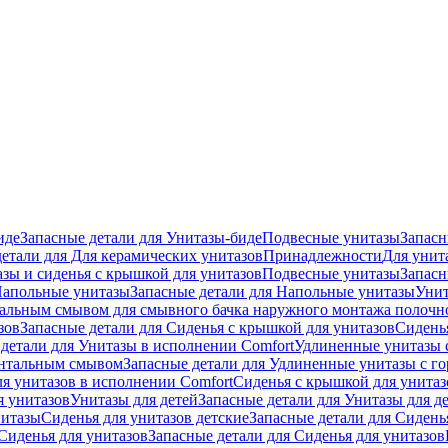
иде
Запасные детали для Унитазы-биде
Подвесные унитазы
Запасн
детали для Для керамических унитазов
Принадлежности
Для унит
зы и сиденья с крышкой для унитазов
Подвесные унитазы
Запасн
апольные унитазы
Запасные детали для Напольные унитазы
Унит
кальным смывом для смывного бачка наружного монтажа полочн
зов
Запасные детали для Сиденья с крышкой для унитазов
Сидень
детали для Унитазы в исполнении Comfort
Удлиненные унитазы 
онтальным смывом
Запасные детали для Удлиненные унитазы с 
ля унитазов в исполнении Comfort
Сиденья с крышкой для унитаз
я унитазов
Унитазы для детей
Запасные детали для Унитазы для д
нитазы
Сиденья для унитазов детские
Запасные детали для Сидень
Сиденья для унитазов
Запасные детали для Сиденья для унитазов