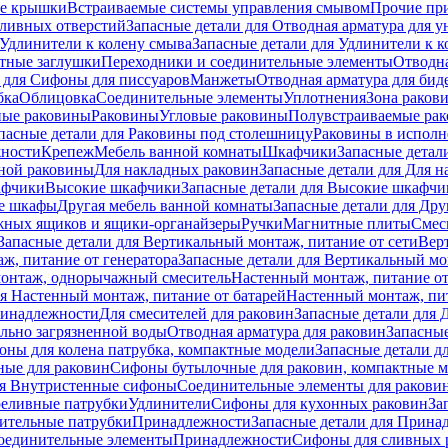
е крышки
Встраиваемые системы управления смывом
Прочие пр
сливных отверстий
Запасные детали для Отводная арматура для у
Удлинители к колену смыва
Запасные детали для Удлинители к 
тные заглушки
Переходники и соединительные элементы
Отводна
 для Cифоны для писсуаров
Манжеты
Отводная арматура для бид
бка
Облицовка
Соединительные элементы
Уплотнения
Зона раков
ные раковины
Раковины
Угловые раковины
Полувстраиваемые ра
пасные детали для Раковины под столешницу
Раковины в исполн
ности
Крепеж
Мебель ванной комнаты
Шкафчики
Запасные детал
ной раковины
Для накладных pаковин
Запасные детали для Для 
афчики
Высокие шкафчики
Запасные детали для Высокие шкафчи
ые шкафы
Другая мебель ванной комнаты
Запасные детали для Дру
жных ящиков и ящики-органайзеры
Ручки
Магнитные плиты
Смес
Запасные детали для Вертикальный монтаж, питание от сети
Вер
ж, питание от генератора
Запасные детали для Вертикальный мо
монтаж, однорычажный смеситель
Настенный монтаж, питание от
ля Настенный монтаж, питание от батарей
Настенный монтаж, пит
ринадлежности
Для смесителей для раковин
Запасные детали для 
ильно загрязненной воды
Отводная арматура для раковин
Запасные
ны для колена патрубка, компактные модели
Запасные детали д
ные для раковин
Сифоны бутылочные для раковин, компактные 
ля Внутристенные сифоны
Соединительные элементы для ракови
еливные патрубки
Удлинители
Сифоны для кухонных раковин
За
нительные патрубки
Принадлежности
Запасные детали для Прина
Соединительные элементы
Принадлежности
Сифоны для сливных 