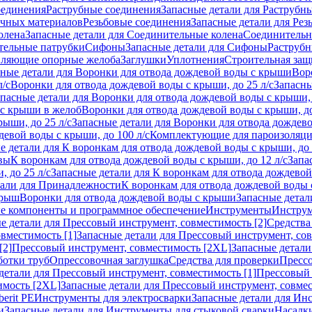
оединения
Раструбные соединения
Запасные детали для Раструбн
ичных материалов
Резьбовые соединения
Запасные детали для Рез
олена
Запасные детали для Соединительные колена
Соединитель
тельные патрубки
Сифоны
Запасные детали для Сифоны
Раструб
ляющие опорные желоба
Заглушки
Уплотнения
Строительная защ
сные детали для Воронки для отвода дождевой воды с крыши
Вор
л/с
Воронки для отвода дождевой воды с крыши, до 25 л/с
Запасны
пасные детали для Воронки для отвода дождевой воды с крыши, 
 с крыши в желоб
Воронки для отвода дождевой воды с крыши, до
ыши, до 25 л/с
Запасные детали для Воронки для отвода дождево
девой воды с крыши, до 100 л/с
Комплектующие для пароизоляц
е детали для К воронкам для отвода дождевой воды с крыши, до 
вы
К воронкам для отвода дождевой воды с крыши, до 12 л/с
Запа
 до 25 л/с
Запасные детали для К воронкам для отвода дождевой 
тали для Принадлежности
К воронкам для отвода дождевой воды
крыш
Воронки для отвода дождевой воды с крыши
Запасные детал
е компоненты и программное обеспечение
Инструменты
Инструм
е детали для Прессовый инструмент, совместимость [2]
Средства
вместимость [1]
Запасные детали для Прессовый инструмент, сов
[2]
Прессовый инструмент, совместимость [2XL]
Запасные детали
ботки труб
Опрессовочная заглушка
Средства для проверки
Прессо
детали для Прессовый инструмент, совместимость [1]
Прессовый 
имость [2XL]
Запасные детали для Прессовый инструмент, совме
erit PE
Инструменты для электросварки
Запасные детали для Ин
и
Запасные детали для Инструменты для стыковой сварки
Насадки