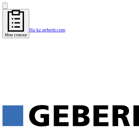
На kz.geberit.com
Мои списки