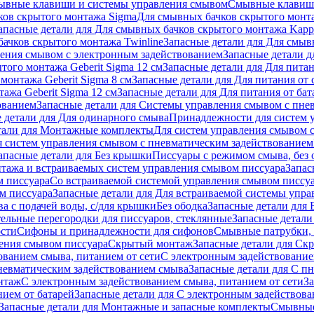
ывные клавиши и системы управления смывом
Смывные клави
ков скрытого монтажа Sigma
Для смывных бачков скрытого монт
апасные детали для Для смывных бачков скрытого монтажа Kapp
ачков скрытого монтажа Twinline
Запасные детали для Для смыв
ения смывом с электронным задействованием
Запасные детали 
того монтажа Geberit Sigma 12 см
Запасные детали для Для питан
монтажа Geberit Sigma 8 см
Запасные детали для Для питания от 
ажа Geberit Sigma 12 см
Запасные детали для Для питания от бат
ованием
Запасные детали для Системы управления смывом с пне
 детали для Для одинарного смыва
Принадлежности для систем 
тали для Монтажные комплекты
Для систем управления смывом 
я систем управления смывом с пневматическим задействованием
апасные детали для Без крышки
Писсуары с режимом смыва, без 
тажа и встраиваемых систем управления смывом писсуара
Запас
м писсуара
Со встраиваемой системой управления смывом писсу
м писсуара
Запасные детали для Для встраиваемой системы упр
а с подачей воды, с/для крышки
Без ободка
Запасные детали для 
тельные перегородки для писсуаров, стеклянные
Запасные детали
ости
Сифоны и принадлежности для сифонов
Смывные патрубки, 
ения смывом писсуара
Скрытый монтаж
Запасные детали для Ск
ованием смыва, питанием от сети
С электронным задействование
невматическим задействованием смыва
Запасные детали для С п
нтаж
С электронным задействованием смыва, питанием от сети
З
ием от батарей
Запасные детали для С электронным задействова
Запасные детали для Монтажные и запасные комплекты
Смывные