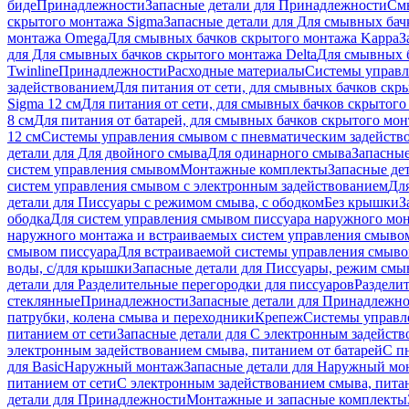
биде
Принадлежности
Запасные детали для Принадлежности
См
скрытого монтажа Sigma
Запасные детали для Для смывных бач
монтажа Omega
Для смывных бачков скрытого монтажа Kappa
З
для Для смывных бачков скрытого монтажа Delta
Для смывных б
Twinline
Принадлежности
Расходные материалы
Системы управл
задействованием
Для питания от сети, для смывных бачков скры
Sigma 12 см
Для питания от сети, для смывных бачков скрытого 
8 см
Для питания от батарей, для смывных бачков скрытого монт
12 см
Системы управления смывом с пневматическим задейств
детали для Для двойного смыва
Для одинарного смыва
Запасные
систем управления смывом
Монтажные комплекты
Запасные де
систем управления смывом с электронным задействованием
Дл
детали для Писсуары с режимом смыва, с ободком
Без крышки
З
ободка
Для систем управления смывом писсуара наружного мон
наружного монтажа и встраиваемых систем управления смыво
смывом писсуара
Для встраиваемой системы управления смыво
воды, с/для крышки
Запасные детали для Писсуары, режим смыв
детали для Разделительные перегородки для писсуаров
Раздели
стеклянные
Принадлежности
Запасные детали для Принадлежн
патрубки, колена смыва и переходники
Крепеж
Системы управл
питанием от сети
Запасные детали для С электронным задейств
электронным задействованием смыва, питанием от батарей
С п
для Basic
Наружный монтаж
Запасные детали для Наружный мо
питанием от сети
С электронным задействованием смыва, питан
детали для Принадлежности
Монтажные и запасные комплекты