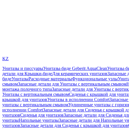
KZ
Унитазы и писсуары
Унитазы-биде Geberit AquaClean
Унитазы-б
детали для Крышки-биде
Для керамических унитазов
Запасные 
биде
Унитазы
Расходные материалы
Функциональные узлы
Унита
смывом
Запасные детали для Унитазы с вертикальным смывом
Н
монтажа полочного типа
Запасные детали для Унитазы с верти
Унитазы с вертикальным смывом
Сиденья с крышкой для унита
крышкой для унитазов
Унитазы в исполнении Comfort
Запасные 
унитазы с вертикальным смывом
Удлиненные унитазы с гориз
исполнении Comfort
Запасные детали для Сиденья с крышкой д
унитазов
Сиденья для унитазов
Запасные детали для Сиденья дл
унитазы
Напольные унитазы
Запасные детали для Напольные у
унитазов
Запасные детали для Сиденья с крышкой для унитазов