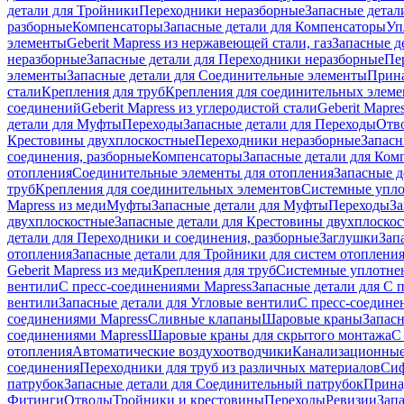
детали для Тройники
Переходники неразборные
Запасные детал
разборные
Компенсаторы
Запасные детали для Компенсаторы
Уп
элементы
Geberit Mapress из нержавеющей стали, газ
Запасные де
неразборные
Запасные детали для Переходники неразборные
Пе
элементы
Запасные детали для Соединительные элементы
Прина
стали
Крепления для труб
Крепления для соединительных элеме
соединений
Geberit Mapress из углеродистой стали
Geberit Mapre
детали для Муфты
Переходы
Запасные детали для Переходы
Отв
Крестовины двухплоскостные
Переходники неразборные
Запасн
соединения, разборные
Компенсаторы
Запасные детали для Ком
отопления
Соединительные элементы для отопления
Запасные д
труб
Крепления для соединительных элементов
Системные упл
Mapress из меди
Муфты
Запасные детали для Муфты
Переходы
За
двухплоскостные
Запасные детали для Крестовины двухплоско
детали для Переходники и соединения, разборные
Заглушки
Зап
отопления
Запасные детали для Тройники для систем отоплени
Geberit Mapress из меди
Крепления для труб
Системные уплотне
вентили
С пресс-соединениями Mapress
Запасные детали для С 
вентили
Запасные детали для Угловые вентили
С пресс-соедине
соединениями Mapress
Сливные клапаны
Шаровые краны
Запас
соединениями Mapress
Шаровые краны для скрытого монтажа
С
отопления
Автоматические воздухоотводчики
Канализационные
соединения
Переходники для труб из различных материалов
Си
патрубок
Запасные детали для Соединительный патрубок
Прина
Фитинги
Отводы
Тройники и крестовины
Переходы
Ревизии
Зап