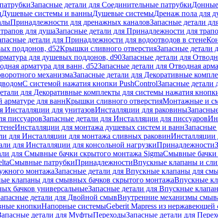
патрубки
Запасные детали для Соединительные патрубки
Донные
и
Душевые системы и ванны
Душевые системы
Дренаж пола для 
алы
Принадлежности для дренажных каналов
Запасные детали дл
трапов для душа
Запасные детали для Принадлежности для трапо
апасные детали для Принадлежности для водоотводов в стене
Кон
вых поддонов, d52
Крышки сливного отверстия
Запасные детали 
рматура для душевых поддонов, d90
Запасные детали для Отводн
одная арматура для ванн, d52
Запасные детали для Отводная арма
оворотного механизма
Запасные детали для Декоративные компл
дводом
С системой нажатия кнопки PushControl
Запасные детали 
етали для Декоративные комплекты для системы нажатия кнопки
 арматуре для ванн
Крышки сливного отверстия
Монтажные и с
я Инсталляции для унитазов
Инсталляции для раковины
Запасные
ля писсуаров
Запасные детали для Инсталляции для писсуаров
Ин
стене
Инсталляции для монтажа душевых систем и ванн
Запасные 
ли для Инсталляции для монтажа сливных раковин
Инсталляции 
али для Инсталляции для консольной нагрузки
Принадлежности
али для Смывные бачки скрытого монтажа Sigma
Смывные бачки
lta
Смывные патрубки
Принадлежности
Впускные клапаны и сл
ружного монтажа
Запасные детали для Впускные клапаны для см
ные клапаны для смывных бачков скрытого монтажа
Впускные кл
ых бачков универсальные
Запасные детали для Впускные клапа
Запасные детали для Двойной смыв
Внутренние механизмы смыв
ные кнопки
Напорные системы
Geberit Mapress из нержавеющей 
Запасные детали для Муфты
Переходы
Запасные детали для Пере