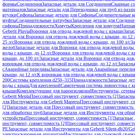
формы
Соединения
Запасные детали для Соединения
Сварные с
материалов
Запасные детали для Переходники для труб из разл
втулки
Сифоны
Запасные детали для Сифоны
Соединительные к
муфты
Соединительные патрубки
Запасные детали для Соедини
сифоны
Принадлежности
Хомуты
Крепления для хомутов
Направ
Geberit Pluvia
Воронки для отвода дождевой воды с крыши
Запа
детали для Воронки для отвода дождевой воды с крыши, до 12 
25 л/с
Воронки для отвода дождевой воды с крыши, до 100 л/с
За
желоб
Запасные детали для Воронки для отвода дождевой воды
воды с крыши, до 12 л/с
Воронки для отвода дождевой воды с кр
крыши, до 100 л/с
Запасные детали для Воронки для отвода дож
воронкам для отвода дождевой воды с крыши, до 12 л/с
Запасны
с
Аварийные переливы
Запасные детали для Аварийные перели
крыши, до 12 л/с
К воронкам для отвода дождевой воды с крыши,
200
Системы крепления d250–315
Принадлежности
Запасные де
воды с крыш
Для креплений
Самотечная система ливнестока с 
крыши
Комплектующие для пароизоляции
Инструменты, сетевы
Geberit Mepla
Прессовый инструмент, совместимость [2]
Запасны
для Инструменты для Geberit Mapress
Прессовый инструмент, со
[2]
Запасные детали для Прессовый инструмент, совместимость 
для обработки труб
Запасные детали для Инструменты для обра
устройства
Прессовый инструмент, совместимость [1]
Запасные 
инструмент, совместимость [2]
Прессовый инструмент, совмест
PE
Запасные детали для Инструменты для Geberit Silent-db20/Geb
электросварочным аппаратам
Инструменты для стыковой сварк