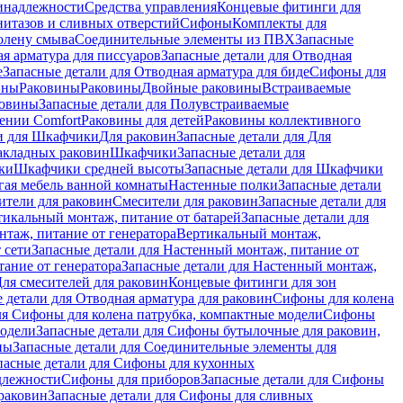
инадлежности
Средства управления
Концевые фитинги для
нитазов и сливных отверстий
Сифоны
Комплекты для
колену смыва
Соединительные элементы из ПВХ
Запасные
я арматура для писсуаров
Запасные детали для Отводная
е
Запасные детали для Отводная арматура для биде
Сифоны для
ины
Раковины
Раковины
Двойные раковины
Встраиваемые
ковины
Запасные детали для Полувстраиваемые
ении Comfort
Pаковины для детей
Раковины коллективного
и для Шкафчики
Для раковин
Запасные детали для Для
накладных pаковин
Шкафчики
Запасные детали для
ки
Шкафчики средней высоты
Запасные детали для Шкафчики
гая мебель ванной комнаты
Настенные полки
Запасные детали
ители для раковин
Смесители для раковин
Запасные детали для
тикальный монтаж, питание от батарей
Запасные детали для
нтаж, питание от генератора
Вертикальный монтаж,
 сети
Запасные детали для Настенный монтаж, питание от
ание от генератора
Запасные детали для Настенный монтаж,
Для смесителей для раковин
Концевые фитинги для зон
 детали для Отводная арматура для раковин
Сифоны для колена
ля Сифоны для колена патрубка, компактные модели
Сифоны
модели
Запасные детали для Сифоны бутылочные для раковин,
ны
Запасные детали для Соединительные элементы для
пасные детали для Сифоны для кухонных
длежности
Сифоны для приборов
Запасные детали для Сифоны
раковин
Запасные детали для Сифоны для сливных