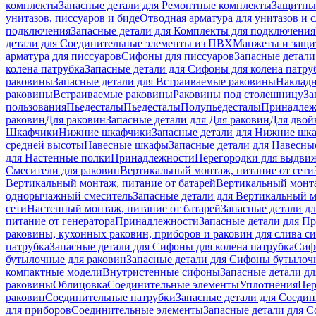
комплекты
Запасные детали для Ремонтные комплекты
Защитны
унитазов, писсуаров и биде
Отводная арматура для унитазов и 
подключения
Запасные детали для Комплекты для подключения
детали для Соединительные элементы из ПВХ
Манжеты и защи
арматура для писсуаров
Cифоны для писсуаров
Запасные детали
колена патрубка
Запасные детали для Сифоны для колена патру
раковины
Запасные детали для Встраиваемые раковины
Наклад
раковины
Встраиваемые раковины
Раковины под столешницу
За
пользования
Пьедесталы
Пьедесталы
Полупьедесталы
Принадлеж
раковин
Для раковин
Запасные детали для Для раковин
Для двой
Шкафчики
Нижние шкафчики
Запасные детали для Нижние шк
средней высоты
Навесные шкафы
Запасные детали для Навесн
для Настенные полки
Принадлежности
Перегородки для выдви
Смесители для раковин
Вертикальный монтаж, питание от сети
Вертикальный монтаж, питание от батарей
Вертикальный монта
однорычажный смеситель
Запасные детали для Вертикальный 
сети
Настенный монтаж, питание от батарей
Запасные детали д
питание от генератора
Принадлежности
Запасные детали для П
раковины, кухонных раковин, приборов и раковин для слива с
патрубка
Запасные детали для Сифоны для колена патрубка
Сифо
бутылочные для раковин
Запасные детали для Сифоны бутылоч
компактные модели
Внутристенные сифоны
Запасные детали д
раковины
Облицовка
Соединительные элементы
Уплотнения
Пер
раковин
Соединительные патрубки
Запасные детали для Соеди
для приборов
Соединительные элементы
Запасные детали для 