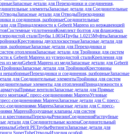
борные
Запасные детали для Переходники и соединения,
единительные элементы
Запасные детали для Соединительные
1
Отводы
Запасные детали для Отводы
Переходники
дники и соединения, разборные
Соединительные
тали для Принадлежности к Geberit Mapress из нержавеющей
нтов
Системные уплотнения
Комплект болтов для фланцевых
углеродистой стали
Трубы 1.0034
Трубы 1.0215
Муфты
Запасные
Тройники
Крестовины двухплоскостные
Запасные детали для
ния, разборные
Запасные детали для Переходники и
систем отопления
Запасные детали для Тройники для систем
ти к Geberit Mapress из углеродистой стали
Крепления для
ess из меди
Geberit Mapress из меди
Запасные детали для Geberit
ы
Тройники
Запасные детали для Тройники
Крестовины
и неразборные
Переходники и соединения, разборные
Запасные
детали для Соединительные элементы
Тройники для систем
Соединительные элементы для отопления
Принадлежности к
 арматура
Прямые вентили
Запасные детали для Прямые
того монтажа
С пресс-соединениями Mapress
Угловые
пресс-соединениями Mapress
Запасные детали для С пресс-
есс-соединениями Mapress
Запасные детали для С пресс-
ниями Mapress
Воздушные клапаны для систем
и и крестовины
Переходы
Ревизии
Соединения
Раструбные
ные детали для Соединительные колена
Соединительный
териалы
Geberit PE
Трубы
Фитинги
Запасные детали для
тинги SuperTube
Отводы
Изделия особой