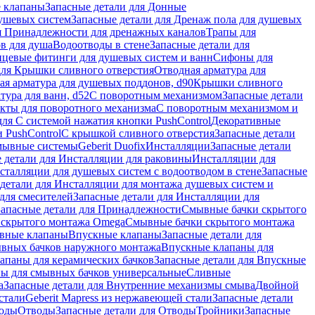
 клапаны
Запасные детали для Донные
душевых систем
Запасные детали для Дренаж пола для душевых
я Принадлежности для дренажных каналов
Трапы для
в для душа
Водоотводы в стене
Запасные детали для
цевые фитинги для душевых систем и ванн
Сифоны для
для Крышки сливного отверстия
Отводная арматура для
ая арматура для душевых поддонов, d90
Крышки сливного
тура для ванн, d52
С поворотным механизмом
Запасные детали
екты для поворотного механизма
С поворотным механизмом и
для С системой нажатия кнопки PushControl
Декоративные
 PushControl
С крышкой сливного отверстия
Запасные детали
мывные системы
Geberit Duofix
Инсталляции
Запасные детали
 детали для Инсталляции для раковины
Инсталляции для
сталляции для душевых систем с водоотводом в стене
Запасные
детали для Инсталляции для монтажа душевых систем и
для смесителей
Запасные детали для Инсталляции для
Запасные детали для Принадлежности
Смывные бачки скрытого
 скрытого монтажа Omega
Смывные бачки скрытого монтажа
ивные клапаны
Впускные клапаны
Запасные детали для
ывных бачков наружного монтажа
Впускные клапаны для
апаны для керамических бачков
Запасные детали для Впускные
ны для смывных бачков универсальные
Сливные
а
Запасные детали для Внутренние механизмы смыва
Двойной
стали
Geberit Mapress из нержавеющей стали
Запасные детали
ходы
Отводы
Запасные детали для Отводы
Тройники
Запасные