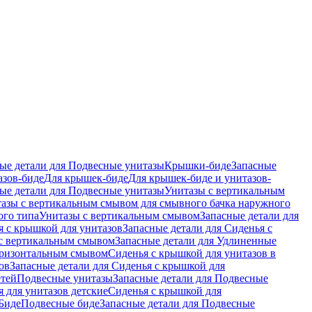
ые детали для Подвесные унитазы
Крышки-биде
Запасные
азов-биде
Для крышек-биде
Для крышек-биде и унитазов-
ые детали для Подвесные унитазы
Унитазы с вертикальным
азы с вертикальным смывом для смывного бачка наружного
ого типа
Унитазы с вертикальным смывом
Запасные детали для
я с крышкой для унитазов
Запасные детали для Сиденья с
с вертикальным смывом
Запасные детали для Удлиненные
горизонтальным смывом
Сиденья с крышкой для унитазов в
ов
Запасные детали для Сиденья с крышкой для
етей
Подвесные унитазы
Запасные детали для Подвесные
я для унитазов детские
Сиденья с крышкой для
Биде
Подвесные биде
Запасные детали для Подвесные