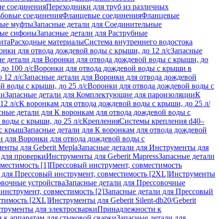
ые соединения
Переходники для труб из различных
ьбовые соединения
Фланцевые соединения
Фланцевые
ные муфты
Запасные детали для Соединительные
ные сифоны
Запасные детали для Раструбные
ита
Расходные материалы
Система внутреннего водостока
онки для отвода дождевой воды с крыши, до 12 л/с
Запасные
е детали для Воронки для отвода дождевой воды с крыши, до
до 100 л/с
Воронки для отвода дождевой воды с крыши в
 12 л/с
Запасные детали для Воронки для отвода дождевой
й воды с крыши, до 25 л/с
Воронки для отвода дождевой воды с
ии
Запасные детали для Комплектующие для пароизоляции
К
12 л/с
К воронкам для отвода дождевой воды с крыши, до 25 л/
сные детали для К воронкам для отвода дождевой воды с
воды с крыши, до 25 л/с
Крепления
Системы крепления d40–
 с крыш
Запасные детали для К воронкам для отвода дождевой
и для Воронки для отвода дождевой воды с
енты для Geberit Mepla
Запасные детали для Инструменты для
 для проверки
Инструменты для Geberit Mapress
Запасные детали
местимость [1]
Прессовый инструмент, совместимость
 для Прессовый инструмент, совместимость [2XL]
Инструменты
вочные устройства
Запасные детали для Прессовочные
инструмент, совместимость [2]
Запасные детали для Прессовый
стимость [2XL]
Инструменты для Geberit Silent-db20/Geberit
струменты для электросварки
Принадлежности к
 к аппаратам для стыковой сварки
Запасные детали для