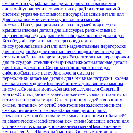
смывом писсуара
Запасные детали для Со встраиваемой
системой управления смывом писсуара
Для встраиваемой
системы управления смывом писсуара
Запасные детали для
Для встраиваемой системы управления смывом
писсуара
Писсуары, режим смыва с подачей воды, с/для
крышки
Запасные детали для Писсуары, режим смыва с
подачей воды, с/для крышки
Без ободка
Запасные детали для
Без ободка
Разделительные перегородки для
писсуаров
Запасные детали для Разделительные перегородки
для писсуаров
Разделительные перегородки для писсуаров,
стеклянные
Запасные детали для Разделительные перегородки
для писсуаров, стеклянные
Принадлежности
Запасные детали
для Принадлежности
Сифоны и принадлежности для
сифонов
Смывные патрубки, колена смыва и
переходники
Запасные детали для Смывные патрубки, колена
смыва и переходники
Крепеж
Системы управления смывом
писсуара
Скрытый монтаж
Запасные детали для Скрытый
монтаж
С электронным задействованием смыва, питанием от
сети
Запасные детали для С электронным задействованием
смыва, питанием от сети
С электронным задействованием
смыва, питанием от батарей
Запасные детали для С
электронным задействованием смыва, питанием от батарей
С
пневматическим задействованием смыва
Запасные детали для
С пневматическим задействованием смыва
Basic
Запасные
детали для Basic
Наружный монтаж
Запасные детали для