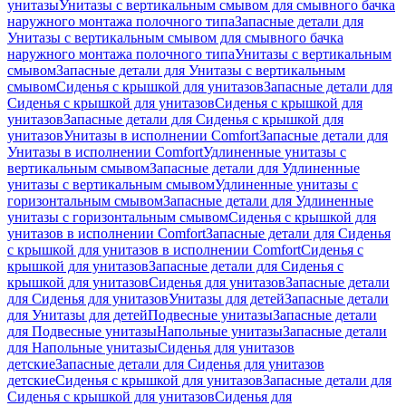
унитазы
Унитазы с вертикальным смывом для смывного бачка
наружного монтажа полочного типа
Запасные детали для
Унитазы с вертикальным смывом для смывного бачка
наружного монтажа полочного типа
Унитазы с вертикальным
смывом
Запасные детали для Унитазы с вертикальным
смывом
Сиденья с крышкой для унитазов
Запасные детали для
Сиденья с крышкой для унитазов
Сиденья с крышкой для
унитазов
Запасные детали для Сиденья с крышкой для
унитазов
Унитазы в исполнении Comfort
Запасные детали для
Унитазы в исполнении Comfort
Удлиненные унитазы с
вертикальным смывом
Запасные детали для Удлиненные
унитазы с вертикальным смывом
Удлиненные унитазы с
горизонтальным смывом
Запасные детали для Удлиненные
унитазы с горизонтальным смывом
Сиденья с крышкой для
унитазов в исполнении Comfort
Запасные детали для Сиденья
с крышкой для унитазов в исполнении Comfort
Сиденья с
крышкой для унитазов
Запасные детали для Сиденья с
крышкой для унитазов
Сиденья для унитазов
Запасные детали
для Сиденья для унитазов
Унитазы для детей
Запасные детали
для Унитазы для детей
Подвесные унитазы
Запасные детали
для Подвесные унитазы
Напольные унитазы
Запасные детали
для Напольные унитазы
Сиденья для унитазов
детские
Запасные детали для Сиденья для унитазов
детские
Сиденья с крышкой для унитазов
Запасные детали для
Сиденья с крышкой для унитазов
Сиденья для