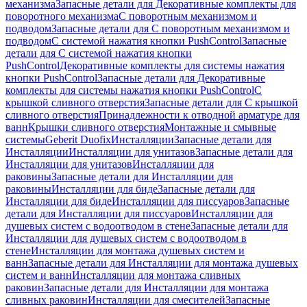
механизма
Запасные детали для Декоративные комплекты для
поворотного механизма
С поворотным механизмом и
подводом
Запасные детали для С поворотным механизмом и
подводом
С системой нажатия кнопки PushControl
Запасные
детали для С системой нажатия кнопки
PushControl
Декоративные комплекты для системы нажатия
кнопки PushControl
Запасные детали для Декоративные
комплекты для системы нажатия кнопки PushControl
С
крышкой сливного отверстия
Запасные детали для С крышкой
сливного отверстия
Принадлежности к отводной арматуре для
ванн
Крышки сливного отверстия
Монтажные и смывные
системы
Geberit Duofix
Инсталляции
Запасные детали для
Инсталляции
Инсталляции для унитазов
Запасные детали для
Инсталляции для унитазов
Инсталляции для
раковины
Запасные детали для Инсталляции для
раковины
Инсталляции для биде
Запасные детали для
Инсталляции для биде
Инсталляции для писсуаров
Запасные
детали для Инсталляции для писсуаров
Инсталляции для
душевых систем с водоотводом в стене
Запасные детали для
Инсталляции для душевых систем с водоотводом в
стене
Инсталляции для монтажа душевых систем и
ванн
Запасные детали для Инсталляции для монтажа душевых
систем и ванн
Инсталляции для монтажа сливных
раковин
Запасные детали для Инсталляции для монтажа
сливных раковин
Инсталляции для смесителей
Запасные