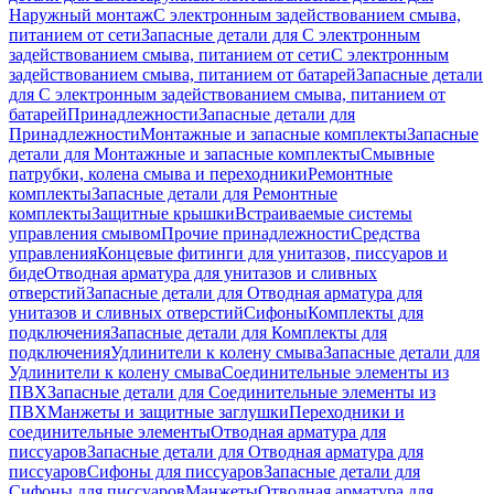
Наружный монтаж
С электронным задействованием смыва,
питанием от сети
Запасные детали для С электронным
задействованием смыва, питанием от сети
С электронным
задействованием смыва, питанием от батарей
Запасные детали
для С электронным задействованием смыва, питанием от
батарей
Принадлежности
Запасные детали для
Принадлежности
Монтажные и запасные комплекты
Запасные
детали для Монтажные и запасные комплекты
Смывные
патрубки, колена смыва и переходники
Ремонтные
комплекты
Запасные детали для Ремонтные
комплекты
Защитные крышки
Встраиваемые системы
управления смывом
Прочие принадлежности
Средства
управления
Концевые фитинги для унитазов, писсуаров и
биде
Отводная арматура для унитазов и сливных
отверстий
Запасные детали для Отводная арматура для
унитазов и сливных отверстий
Сифоны
Комплекты для
подключения
Запасные детали для Комплекты для
подключения
Удлинители к колену смыва
Запасные детали для
Удлинители к колену смыва
Соединительные элементы из
ПВХ
Запасные детали для Соединительные элементы из
ПВХ
Манжеты и защитные заглушки
Переходники и
соединительные элементы
Отводная арматура для
писсуаров
Запасные детали для Отводная арматура для
писсуаров
Cифоны для писсуаров
Запасные детали для
Cифоны для писсуаров
Манжеты
Отводная арматура для