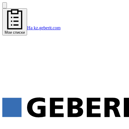
На kz.geberit.com
Мои списки