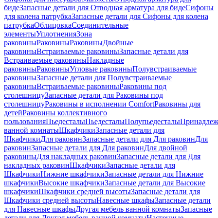
биде
Запасные детали для Отводная арматура для биде
Сифоны
для колена патрубка
Запасные детали для Сифоны для колена
патрубка
Облицовка
Соединительные
элементы
Уплотнения
Зона
раковины
Раковины
Раковины
Двойные
раковины
Встраиваемые раковины
Запасные детали для
Встраиваемые раковины
Накладные
раковины
Раковины
Угловые раковины
Полувстраиваемые
раковины
Запасные детали для Полувстраиваемые
раковины
Встраиваемые раковины
Раковины под
столешницу
Запасные детали для Раковины под
столешницу
Раковины в исполнении Comfort
Pаковины для
детей
Раковины коллективного
пользования
Пьедесталы
Пьедесталы
Полупьедесталы
Принадлеж
ванной комнаты
Шкафчики
Запасные детали для
Шкафчики
Для раковин
Запасные детали для Для раковин
Для
раковин
Запасные детали для Для раковин
Для двойной
раковины
Для накладных pаковин
Запасные детали для Для
накладных pаковин
Шкафчики
Запасные детали для
Шкафчики
Нижние шкафчики
Запасные детали для Нижние
шкафчики
Высокие шкафчики
Запасные детали для Высокие
шкафчики
Шкафчики средней высоты
Запасные детали для
Шкафчики средней высоты
Навесные шкафы
Запасные детали
для Навесные шкафы
Другая мебель ванной комнаты
Запасные
детали для Другая мебель ванной комнаты
Настенные