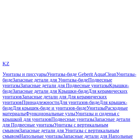
KZ
Унитазы и писсуары
Унитазы-биде Geberit AquaClean
Унитазы-
биде
Запасные детали для Унитазы-биде
Подвесные
унитазы
Запасные детали для Подвесные унитазы
Крышки-
биде
Запасные детали для Крышки-биде
Для керамических
унитазов
Запасные детали для Для керамических
унитазов
Принадлежности
Для унитазов-биде
Для крышек-
биде
Для крышек-биде и унитазов-биде
Унитазы
Расходные
материалы
Функциональные узлы
Унитазы и сиденья с
крышкой для унитазов
Подвесные унитазы
Запасные детали
для Подвесные унитазы
Унитазы с вертикальным
смывом
Запасные детали для Унитазы с вертикальным
смывом
Напольные унитазы
Запасные детали для Напольные