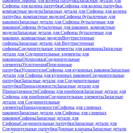
раковин
Сифоны для колена патрубка
Запасные детали для
Сифоны для колена патрубка
Сифоны для колена патрубка,
компактные модели
Запасные детали для Сифоны для колена
патрубка, компактные модели
Сифоны бутылочные для
раковин
Запасные детали для Сифоны бутылочные для
раковин
Сифоны бутылочные для раковин, компактные
модели
Запасные детали для Сифоны бутылочные для
раковин, компактные модели
Внутристенные
сифоны
Запасные детали для Внутристенные
сифоны
Соединительные элементы для раковины
Запасные
детали для Соединительные элементы для
раковины
Облицовка
Соединительные
элементы
Уплотнения
Переливные
патрубки
Удлинители
Сифоны для кухонных раковин
Запасные
детали для Сифоны для кухонных раковин
Соединительные
патрубки
Запасные детали для Соединительные
патрубки
Принадлежности
Запасные детали для
Принадлежности
Сифоны для приборов
Запасные детали для
Сифоны для приборов
Соединительные элементы
Запасные
детали для Соединительные
элементы
Принадлежности
Сифоны для сливных
раковин
Запасные детали для Сифоны для сливных
раковин
Сифоны
Запасные детали для
Сифоны
Соединительные патрубки
Запасные детали для
Соединительные патрубки
Донные клапаны
Запасные детали