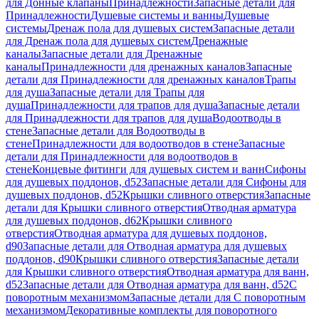
для Донные клапаны
Принадлежности
Запасные детали для
Принадлежности
Душевые системы и ванны
Душевые
системы
Дренаж пола для душевых систем
Запасные детали
для Дренаж пола для душевых систем
Дренажные
каналы
Запасные детали для Дренажные
каналы
Принадлежности для дренажных каналов
Запасные
детали для Принадлежности для дренажных каналов
Трапы
для душа
Запасные детали для Трапы для
душа
Принадлежности для трапов для душа
Запасные детали
для Принадлежности для трапов для душа
Водоотводы в
стене
Запасные детали для Водоотводы в
стене
Принадлежности для водоотводов в стене
Запасные
детали для Принадлежности для водоотводов в
стене
Концевые фитинги для душевых систем и ванн
Сифоны
для душевых поддонов, d52
Запасные детали для Сифоны для
душевых поддонов, d52
Крышки сливного отверстия
Запасные
детали для Крышки сливного отверстия
Отводная арматура
для душевых поддонов, d62
Крышки сливного
отверстия
Отводная арматура для душевых поддонов,
d90
Запасные детали для Отводная арматура для душевых
поддонов, d90
Крышки сливного отверстия
Запасные детали
для Крышки сливного отверстия
Отводная арматура для ванн,
d52
Запасные детали для Отводная арматура для ванн, d52
С
поворотным механизмом
Запасные детали для С поворотным
механизмом
Декоративные комплекты для поворотного