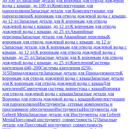
до 100 л/с
Запасные детали для Воронки для отвода дождевой
воды с крыши, до 100 л/с
Комплектующие для
пароизоляции
Запасные детали для Комплектующие для
пароизоляции
К воронкам для отвода дождевой воды с крыши,
до 12 л/с
Запасные детали для К воронкам для отвода
дождевой воды с крыши, до 12 л/с
К воронкам для отвода
дождевой воды с крыши, до 25 л/с
Аварийные
переливы
Запасные детали для Аварийные переливы
К
воронкам для отвода дождевой воды с крыши, до 12 л/
с
Запасные детали для К воронкам для отвода дождевой воды с
крыши, до 12 л/с
К воронкам для отвода дождевой воды с
крыши, до 25 л/с
Запасные детали для К воронкам для отвода
дождевой воды с крыши, до 25 л/с
Крепления
Системы
крепления d40–200
Системы крепления d250–
315
Принадлежности
Запасные детали для Принадлежности
К
воронкам для отвода дождевой воды с крыш
Запасные детали
для К воронкам для отвода дождевой воды с крыш
Для
креплений
Самотечная система ливнестока с крыш
Воронки
для отвода дождевой воды с крыши
Запасные детали для
Воронки для отвода дождевой воды с крыши
Комплектующие
для пароизоляции
Инструменты, сетевые компоненты и
программное обеспечение
Инструменты
Инструменты для
Geberit Mepla
Запасные детали для Инструменты для Geberit
Mepla
Прессовый инструмент, совместимость [2]
Запасные
детали для Прессовый инструмент, совместимость