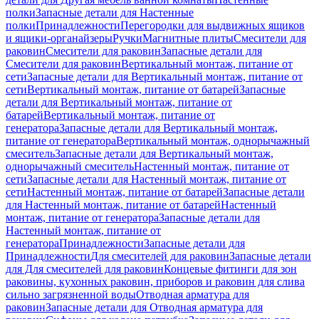
полки
Запасные детали для Настенные
полки
Принадлежности
Перегородки для выдвижных ящиков
и ящики-органайзеры
Ручки
Магнитные плиты
Смесители для
раковин
Смесители для раковин
Запасные детали для
Смесители для раковин
Вертикальный монтаж, питание от
сети
Запасные детали для Вертикальный монтаж, питание от
сети
Вертикальный монтаж, питание от батарей
Запасные
детали для Вертикальный монтаж, питание от
батарей
Вертикальный монтаж, питание от
генератора
Запасные детали для Вертикальный монтаж,
питание от генератора
Вертикальный монтаж, однорычажный
смеситель
Запасные детали для Вертикальный монтаж,
однорычажный смеситель
Настенный монтаж, питание от
сети
Запасные детали для Настенный монтаж, питание от
сети
Настенный монтаж, питание от батарей
Запасные детали
для Настенный монтаж, питание от батарей
Настенный
монтаж, питание от генератора
Запасные детали для
Настенный монтаж, питание от
генератора
Принадлежности
Запасные детали для
Принадлежности
Для смесителей для раковин
Запасные детали
для Для смесителей для раковин
Концевые фитинги для зон
раковины, кухонных раковин, приборов и раковин для слива
сильно загрязненной воды
Отводная арматура для
раковин
Запасные детали для Отводная арматура для