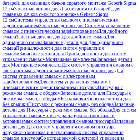
батарей, для смывных бачков скрытого монтажа Geberit Sigma
12 см
Запасные детали для Для питания от батарей, для
смывных бачков скрытого монтажа Geberit Sigma
12 см
Системы управления смывом с пневматическим
задействованием
Запасные детали для Системы управления
смывом с пневматическим задействованием
Для двойного
смыва
Запасные детали для Для двойного смыва
Для
одинарного смыва
Запасные детали для Для одинарного
смыва
Принадлежности для систем управления
смывом
Запасные детали для Принадлежности для систем
управления смывом
Монтажные комплекты
Запасные детали
для Монтажные комплекты
Для систем управления смывом с
электронным задействованием
Запасные детали для Для
систем управления смывом с электронным
задействованием
Для систем управления смывом с
пневматическим задействованием
Писсуары
Писсуары с
режимом смыва, с ободком
Запасные детали для Писсуары с
режимом смыва, с ободком
Без крышки
Запасные детали для
Без крышки
Писсуары с режимом смыва, без ободка
Запасные
детали для Писсуары с режимом смыва, без ободка
Для систем
управления смывом писсуара наружного монтажа и
встраиваемых систем управления смывом писсуара
Запасные
детали для Для систем управления смывом писсуара
наружного монтажа и встраиваемых систем управления
смывом писсуара
Со встраиваемой системой управления