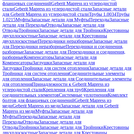
фланцевых соединений
Geberit Mapress из углеродистой
стали
Geberit Mapress из углеродистой стали
Запасные детали
для Geberit Mapress из углеродистой стали
Трубы 1.0034
Трубы
1.0215
Муфты
Запасные детали для Муфты
Переходы
Запасные
детали для Переходы
Отводы
Запасные детали для
Отводы
Тройники
Запасные детали для Тройники
Крестовины
двухплоскостные
Запасные детали для Крестовины
двухплоскостные
Переходники неразборные
Запасные детали
для Переходники неразборные
Переходники и соединения,
разборные
Запасные детали для Переходники и соединения,
разборные
Компенсаторы
Запасные детали для
Компенсаторы
Заглушки
Запасные детали для
Заглушки
Тройники для систем отопления
Запасные детали для
Тройники для систем отопления
Соединительные элементы
для отопления
Запасные детали для Соединительные элементы
для отопления
Принадлежности к Geberit Mapress из
углеродистой стали
Крепления для труб
Крепления для
соединительных элементов
Системные уплотнения
Комплект
болтов для фланцевых соединений
Geberit Mapress из
меди
Geberit Mapress из меди
Запасные детали для Geberit
Mapress из меди
Муфты
Запасные детали для
Муфты
Переходы
Запасные детали для
Переходы
Отводы
Запасные детали для
Отводы
Тройники
Запасные детали для Тройники
Крестовины
двухплоскостные
Запасные детали для Крестовины