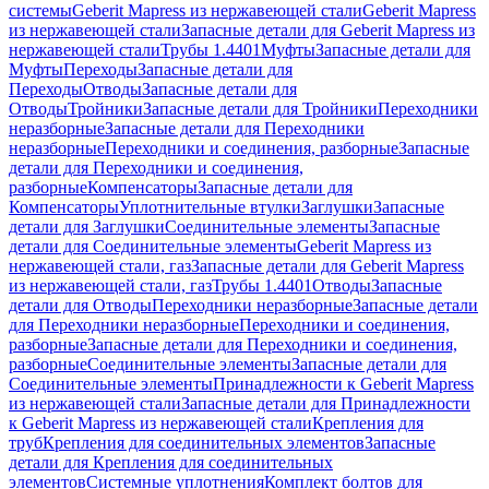
системы
Geberit Mapress из нержавеющей стали
Geberit Mapress
из нержавеющей стали
Запасные детали для Geberit Mapress из
нержавеющей стали
Трубы 1.4401
Муфты
Запасные детали для
Муфты
Переходы
Запасные детали для
Переходы
Отводы
Запасные детали для
Отводы
Тройники
Запасные детали для Тройники
Переходники
неразборные
Запасные детали для Переходники
неразборные
Переходники и соединения, разборные
Запасные
детали для Переходники и соединения,
разборные
Компенсаторы
Запасные детали для
Компенсаторы
Уплотнительные втулки
Заглушки
Запасные
детали для Заглушки
Соединительные элементы
Запасные
детали для Соединительные элементы
Geberit Mapress из
нержавеющей стали, газ
Запасные детали для Geberit Mapress
из нержавеющей стали, газ
Трубы 1.4401
Отводы
Запасные
детали для Отводы
Переходники неразборные
Запасные детали
для Переходники неразборные
Переходники и соединения,
разборные
Запасные детали для Переходники и соединения,
разборные
Соединительные элементы
Запасные детали для
Соединительные элементы
Принадлежности к Geberit Mapress
из нержавеющей стали
Запасные детали для Принадлежности
к Geberit Mapress из нержавеющей стали
Крепления для
труб
Крепления для соединительных элементов
Запасные
детали для Крепления для соединительных
элементов
Системные уплотнения
Комплект болтов для