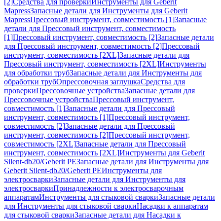
[2]
Средства для проверки
Инструменты для Geberit
Mapress
Запасные детали для Инструменты для Geberit
Mapress
Прессовый инструмент, совместимость [1]
Запасные
детали для Прессовый инструмент, совместимость
[1]
Прессовый инструмент, совместимость [2]
Запасные детали
для Прессовый инструмент, совместимость [2]
Прессовый
инструмент, совместимость [2XL]
Запасные детали для
Прессовый инструмент, совместимость [2XL]
Инструменты
для обработки труб
Запасные детали для Инструменты для
обработки труб
Опрессовочная заглушка
Средства для
проверки
Прессовочные устройства
Запасные детали для
Прессовочные устройства
Прессовый инструмент,
совместимость [1]
Запасные детали для Прессовый
инструмент, совместимость [1]
Прессовый инструмент,
совместимость [2]
Запасные детали для Прессовый
инструмент, совместимость [2]
Прессовый инструмент,
совместимость [2XL]
Запасные детали для Прессовый
инструмент, совместимость [2XL]
Инструменты для Geberit
Silent-db20/Geberit PE
Запасные детали для Инструменты для
Geberit Silent-db20/Geberit PE
Инструменты для
электросварки
Запасные детали для Инструменты для
электросварки
Принадлежности к электросварочным
аппаратам
Инструменты для стыковой сварки
Запасные детали
для Инструменты для стыковой сварки
Насадки к аппаратам
для стыковой сварки
Запасные детали для Насадки к