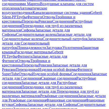
соединениями Mapress
Воздушные клапаны для систем
отопления
Автоматические
воздухоотводчики
Канализационные системы здания
Geberit
Silent-PP
Трубы
Фитинги
Отводы
Тройники и
крестовины
Переходы
Ревизии
Соединения
Раструбные
соединения
Переходники для труб из различных
материалов
Сифоны
Запасные детали для
Сифоны
Соединительные колена
Запасные детали для
Соединительные колена
Соединительный патрубок
Запасные
детали для Соединительный
патрубок
Принадлежности
Заглушки
Уплотнения
Защитная
крышка
Расходные материалы
Geberit
PE
Трубы
Фитинги
Запасные детали для
Фитинги
Отводы
Тройники и
крестовины
Переходы
Ревизии
Запасные детали для
Ревизии
Переходники
Изделия особой формы
Фитинги
SuperTube
Отводы
Изделия особой формы
Соединения
Запасные
детали для Соединения
Сварные соединения
Раструбные
соединения
Запасные детали для Раструбные
соединения
Переходники для труб из различных
материалов
Запасные детали для Переходники для труб из
различных материалов
Резьбовые соединения
Запасные детали
для Резьбовые соединения
Фланцевые соединения
Фланцевые
втулки
Сифоны
Запасные детали для Сифоны
Соединительные
колена
Запасные детали для Соединительные