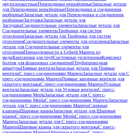
двухплоскостные
Переходники неразборные
Запасные детали
для Переходники неразборные
Переходники и соединения,
разборные
Запасные детали для Переходники и соединения,
разборные
Заглушки
Запасные детали для
Заглушки
Соединительные элементы
Запасные детали для
Соединительные элементы
Тройники для систем
отопления
Запасные детали для Тройники для систем
отопления
Соединительные элементы для отопления
Запасные
детали для Соединительные элементы для
отопления
Принадлежности к Geberit Mapress из
меди
Крепления для труб
Системные уплотнения
Комплект
болтов для фланцевых соединений
Трубопроводная
арматура
Прямые вентили
Запасные детали для Прямые
вентили
С пресс-соединениями Mapress
Запасные детали для С
пресс-соединениями Mapress
Прямые запорные вентили для
скрытого монтажа
С пресс-соединениями Mapress
Угловые
вентили
Запасные детали для Угловые вентили
С пресс-
соединениями Mepla
Запасные детали для С пресс-
соединениями Mepla
С пресс-соединениями Mapress
Запасные
детали для С пресс-соединениями Mapress
Сливные
клапаны
Шаровые краны
Запасные детали для Шаровые
краны
С пресс-соединениями Mepla
С пресс-соединениями
Mapress
Запасные детали для С пресс-соединениями
Mapress
Шаровые краны для скрытого монтажа
С пресс-
соединениями Mapress
Обратные клапаны
С пресс-