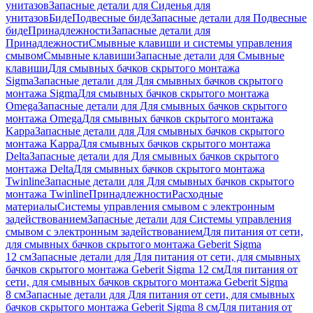
унитазов
Запасные детали для Сиденья для
унитазов
Биде
Подвесные биде
Запасные детали для Подвесные
биде
Принадлежности
Запасные детали для
Принадлежности
Смывные клавиши и системы управления
смывом
Смывные клавиши
Запасные детали для Смывные
клавиши
Для смывных бачков скрытого монтажа
Sigma
Запасные детали для Для смывных бачков скрытого
монтажа Sigma
Для смывных бачков скрытого монтажа
Omega
Запасные детали для Для смывных бачков скрытого
монтажа Omega
Для смывных бачков скрытого монтажа
Kappa
Запасные детали для Для смывных бачков скрытого
монтажа Kappa
Для смывных бачков скрытого монтажа
Delta
Запасные детали для Для смывных бачков скрытого
монтажа Delta
Для смывных бачков скрытого монтажа
Twinline
Запасные детали для Для смывных бачков скрытого
монтажа Twinline
Принадлежности
Расходные
материалы
Системы управления смывом с электронным
задействованием
Запасные детали для Системы управления
смывом с электронным задействованием
Для питания от сети,
для смывных бачков скрытого монтажа Geberit Sigma
12 см
Запасные детали для Для питания от сети, для смывных
бачков скрытого монтажа Geberit Sigma 12 см
Для питания от
сети, для смывных бачков скрытого монтажа Geberit Sigma
8 см
Запасные детали для Для питания от сети, для смывных
бачков скрытого монтажа Geberit Sigma 8 см
Для питания от