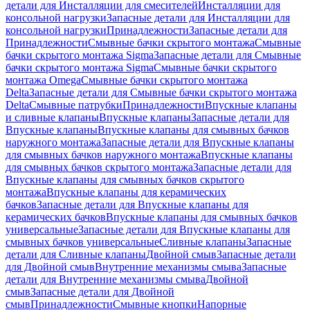
детали для Инсталляции для смесителей
Инсталляции для
консольной нагрузки
Запасные детали для Инсталляции для
консольной нагрузки
Принадлежности
Запасные детали для
Принадлежности
Смывные бачки скрытого монтажа
Смывные
бачки скрытого монтажа Sigma
Запасные детали для Смывные
бачки скрытого монтажа Sigma
Смывные бачки скрытого
монтажа Omega
Смывные бачки скрытого монтажа
Delta
Запасные детали для Смывные бачки скрытого монтажа
Delta
Смывные патрубки
Принадлежности
Впускные клапаны
и сливные клапаны
Впускные клапаны
Запасные детали для
Впускные клапаны
Впускные клапаны для смывных бачков
наружного монтажа
Запасные детали для Впускные клапаны
для смывных бачков наружного монтажа
Впускные клапаны
для смывных бачков скрытого монтажа
Запасные детали для
Впускные клапаны для смывных бачков скрытого
монтажа
Впускные клапаны для керамических
бачков
Запасные детали для Впускные клапаны для
керамических бачков
Впускные клапаны для смывных бачков
универсальные
Запасные детали для Впускные клапаны для
смывных бачков универсальные
Сливные клапаны
Запасные
детали для Сливные клапаны
Двойной смыв
Запасные детали
для Двойной смыв
Внутренние механизмы смыва
Запасные
детали для Внутренние механизмы смыва
Двойной
смыв
Запасные детали для Двойной
смыв
Принадлежности
Смывные кнопки
Напорные