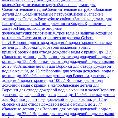
колена
Соединительные муфты
Запасные детали для
Соединительные муфты
Соединительные патрубки
Запасные
детали для Соединительные патрубки
Сифоны
Запасные
детали для Сифоны
Раструбные сифоны
Запасные детали для
Раструбные сифоны
Принадлежности
Хомуты
Крепления для
хомутов
Направляющие опорные
желоба
Заглушки
Уплотнения
Строительная защита
Расходные
материалы
Система внутреннего водостока Geberit
Pluvia
Воронки для отвода дождевой воды с крыши
Запасные
детали для Воронки для отвода дождевой воды с
крыши
Воронки для отвода дождевой воды с крыши, до 12 л/
с
Запасные детали для Воронки для отвода дождевой воды с
крыши, до 12 л/с
Воронки для отвода дождевой воды с крыши,
до 25 л/с
Запасные детали для Воронки для отвода дождевой
воды с крыши, до 25 л/с
Воронки для отвода дождевой воды с
крыши, до 100 л/с
Запасные детали для Воронки для отвода
дождевой воды с крыши, до 100 л/с
Воронки для отвода
дождевой воды с крыши в желоб
Запасные детали для
Воронки для отвода дождевой воды с крыши в желоб
Воронки
для отвода дождевой воды с крыши, до 12 л/с
Запасные детали
для Воронки для отвода дождевой воды с крыши, до 12 л/
с
Воронки для отвода дождевой воды с крыши, до 25 л/
с
Запасные детали для Воронки для отвода дождевой воды с
крыши, до 25 л/с
Воронки для отвода дождевой воды с крыши,