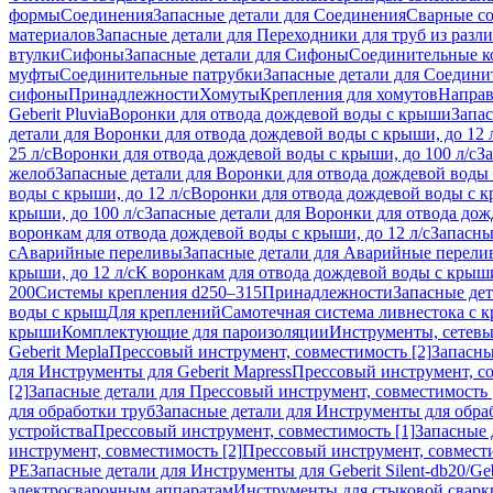
формы
Соединения
Запасные детали для Соединения
Сварные с
материалов
Запасные детали для Переходники для труб из разл
втулки
Сифоны
Запасные детали для Сифоны
Соединительные к
муфты
Соединительные патрубки
Запасные детали для Соедини
сифоны
Принадлежности
Хомуты
Крепления для хомутов
Направ
Geberit Pluvia
Воронки для отвода дождевой воды с крыши
Запа
детали для Воронки для отвода дождевой воды с крыши, до 12 
25 л/с
Воронки для отвода дождевой воды с крыши, до 100 л/с
За
желоб
Запасные детали для Воронки для отвода дождевой воды
воды с крыши, до 12 л/с
Воронки для отвода дождевой воды с кр
крыши, до 100 л/с
Запасные детали для Воронки для отвода дож
воронкам для отвода дождевой воды с крыши, до 12 л/с
Запасны
с
Аварийные переливы
Запасные детали для Аварийные перели
крыши, до 12 л/с
К воронкам для отвода дождевой воды с крыши,
200
Системы крепления d250–315
Принадлежности
Запасные де
воды с крыш
Для креплений
Самотечная система ливнестока с 
крыши
Комплектующие для пароизоляции
Инструменты, сетевы
Geberit Mepla
Прессовый инструмент, совместимость [2]
Запасны
для Инструменты для Geberit Mapress
Прессовый инструмент, со
[2]
Запасные детали для Прессовый инструмент, совместимость 
для обработки труб
Запасные детали для Инструменты для обра
устройства
Прессовый инструмент, совместимость [1]
Запасные 
инструмент, совместимость [2]
Прессовый инструмент, совмест
PE
Запасные детали для Инструменты для Geberit Silent-db20/Geb
электросварочным аппаратам
Инструменты для стыковой сварк