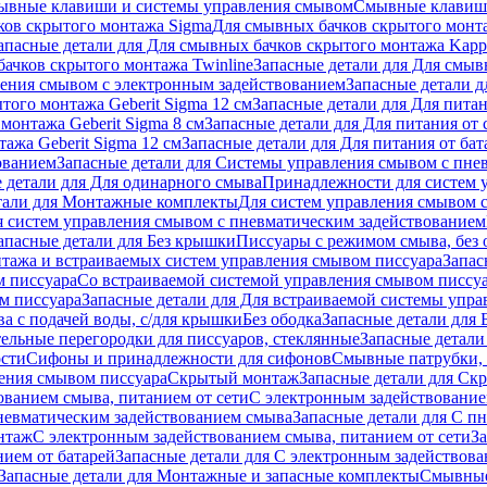
ывные клавиши и системы управления смывом
Смывные клави
ков скрытого монтажа Sigma
Для смывных бачков скрытого монт
апасные детали для Для смывных бачков скрытого монтажа Kapp
ачков скрытого монтажа Twinline
Запасные детали для Для смыв
ения смывом с электронным задействованием
Запасные детали 
того монтажа Geberit Sigma 12 см
Запасные детали для Для питан
монтажа Geberit Sigma 8 см
Запасные детали для Для питания от 
ажа Geberit Sigma 12 см
Запасные детали для Для питания от бат
ованием
Запасные детали для Системы управления смывом с пне
 детали для Для одинарного смыва
Принадлежности для систем 
тали для Монтажные комплекты
Для систем управления смывом 
я систем управления смывом с пневматическим задействованием
апасные детали для Без крышки
Писсуары с режимом смыва, без 
тажа и встраиваемых систем управления смывом писсуара
Запас
м писсуара
Со встраиваемой системой управления смывом писсу
м писсуара
Запасные детали для Для встраиваемой системы упр
а с подачей воды, с/для крышки
Без ободка
Запасные детали для 
тельные перегородки для писсуаров, стеклянные
Запасные детали
ости
Сифоны и принадлежности для сифонов
Смывные патрубки, 
ения смывом писсуара
Скрытый монтаж
Запасные детали для Ск
ованием смыва, питанием от сети
С электронным задействование
невматическим задействованием смыва
Запасные детали для С п
нтаж
С электронным задействованием смыва, питанием от сети
З
ием от батарей
Запасные детали для С электронным задействова
Запасные детали для Монтажные и запасные комплекты
Смывные