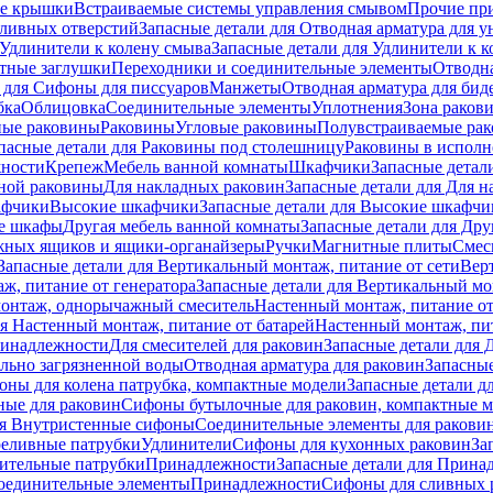
е крышки
Встраиваемые системы управления смывом
Прочие пр
сливных отверстий
Запасные детали для Отводная арматура для у
Удлинители к колену смыва
Запасные детали для Удлинители к 
тные заглушки
Переходники и соединительные элементы
Отводна
 для Cифоны для писсуаров
Манжеты
Отводная арматура для бид
бка
Облицовка
Соединительные элементы
Уплотнения
Зона раков
ные раковины
Раковины
Угловые раковины
Полувстраиваемые ра
пасные детали для Раковины под столешницу
Раковины в исполн
ности
Крепеж
Мебель ванной комнаты
Шкафчики
Запасные детал
ной раковины
Для накладных pаковин
Запасные детали для Для 
афчики
Высокие шкафчики
Запасные детали для Высокие шкафчи
ые шкафы
Другая мебель ванной комнаты
Запасные детали для Дру
жных ящиков и ящики-органайзеры
Ручки
Магнитные плиты
Смес
Запасные детали для Вертикальный монтаж, питание от сети
Вер
ж, питание от генератора
Запасные детали для Вертикальный мо
монтаж, однорычажный смеситель
Настенный монтаж, питание от
ля Настенный монтаж, питание от батарей
Настенный монтаж, пит
ринадлежности
Для смесителей для раковин
Запасные детали для 
ильно загрязненной воды
Отводная арматура для раковин
Запасные
ны для колена патрубка, компактные модели
Запасные детали д
ные для раковин
Сифоны бутылочные для раковин, компактные 
ля Внутристенные сифоны
Соединительные элементы для ракови
еливные патрубки
Удлинители
Сифоны для кухонных раковин
За
нительные патрубки
Принадлежности
Запасные детали для Прина
Соединительные элементы
Принадлежности
Сифоны для сливных 