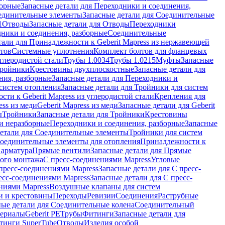
борные
Запасные детали для Переходники и соединения,
единительные элементы
Запасные детали для Соединительные
1
Отводы
Запасные детали для Отводы
Переходники
дники и соединения, разборные
Соединительные
тали для Принадлежности к Geberit Mapress из нержавеющей
нтов
Системные уплотнения
Комплект болтов для фланцевых
углеродистой стали
Трубы 1.0034
Трубы 1.0215
Муфты
Запасные
Тройники
Крестовины двухплоскостные
Запасные детали для
ния, разборные
Запасные детали для Переходники и
систем отопления
Запасные детали для Тройники для систем
ти к Geberit Mapress из углеродистой стали
Крепления для
ess из меди
Geberit Mapress из меди
Запасные детали для Geberit
ы
Тройники
Запасные детали для Тройники
Крестовины
и неразборные
Переходники и соединения, разборные
Запасные
детали для Соединительные элементы
Тройники для систем
Соединительные элементы для отопления
Принадлежности к
 арматура
Прямые вентили
Запасные детали для Прямые
того монтажа
С пресс-соединениями Mapress
Угловые
пресс-соединениями Mapress
Запасные детали для С пресс-
есс-соединениями Mapress
Запасные детали для С пресс-
ниями Mapress
Воздушные клапаны для систем
и и крестовины
Переходы
Ревизии
Соединения
Раструбные
ные детали для Соединительные колена
Соединительный
териалы
Geberit PE
Трубы
Фитинги
Запасные детали для
тинги SuperTube
Отводы
Изделия особой