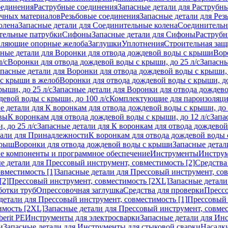
оединения
Раструбные соединения
Запасные детали для Раструбн
ичных материалов
Резьбовые соединения
Запасные детали для Рез
олена
Запасные детали для Соединительные колена
Соединитель
тельные патрубки
Сифоны
Запасные детали для Сифоны
Раструб
ляющие опорные желоба
Заглушки
Уплотнения
Строительная защ
сные детали для Воронки для отвода дождевой воды с крыши
Вор
л/с
Воронки для отвода дождевой воды с крыши, до 25 л/с
Запасны
пасные детали для Воронки для отвода дождевой воды с крыши, 
 с крыши в желоб
Воронки для отвода дождевой воды с крыши, до
ыши, до 25 л/с
Запасные детали для Воронки для отвода дождево
девой воды с крыши, до 100 л/с
Комплектующие для пароизоляц
е детали для К воронкам для отвода дождевой воды с крыши, до 
вы
К воронкам для отвода дождевой воды с крыши, до 12 л/с
Запа
 до 25 л/с
Запасные детали для К воронкам для отвода дождевой 
тали для Принадлежности
К воронкам для отвода дождевой воды
крыш
Воронки для отвода дождевой воды с крыши
Запасные детал
е компоненты и программное обеспечение
Инструменты
Инструм
е детали для Прессовый инструмент, совместимость [2]
Средства
вместимость [1]
Запасные детали для Прессовый инструмент, сов
[2]
Прессовый инструмент, совместимость [2XL]
Запасные детали
ботки труб
Опрессовочная заглушка
Средства для проверки
Прессо
детали для Прессовый инструмент, совместимость [1]
Прессовый 
имость [2XL]
Запасные детали для Прессовый инструмент, совме
erit PE
Инструменты для электросварки
Запасные детали для Ин
и
Запасные детали для Инструменты для стыковой сварки
Насадки