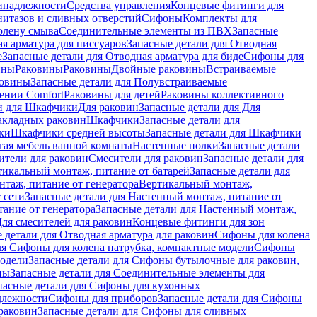
инадлежности
Средства управления
Концевые фитинги для
нитазов и сливных отверстий
Сифоны
Комплекты для
колену смыва
Соединительные элементы из ПВХ
Запасные
я арматура для писсуаров
Запасные детали для Отводная
е
Запасные детали для Отводная арматура для биде
Сифоны для
ины
Раковины
Раковины
Двойные раковины
Встраиваемые
ковины
Запасные детали для Полувстраиваемые
ении Comfort
Pаковины для детей
Раковины коллективного
и для Шкафчики
Для раковин
Запасные детали для Для
накладных pаковин
Шкафчики
Запасные детали для
ки
Шкафчики средней высоты
Запасные детали для Шкафчики
гая мебель ванной комнаты
Настенные полки
Запасные детали
ители для раковин
Смесители для раковин
Запасные детали для
тикальный монтаж, питание от батарей
Запасные детали для
нтаж, питание от генератора
Вертикальный монтаж,
 сети
Запасные детали для Настенный монтаж, питание от
ание от генератора
Запасные детали для Настенный монтаж,
Для смесителей для раковин
Концевые фитинги для зон
 детали для Отводная арматура для раковин
Сифоны для колена
ля Сифоны для колена патрубка, компактные модели
Сифоны
модели
Запасные детали для Сифоны бутылочные для раковин,
ны
Запасные детали для Соединительные элементы для
пасные детали для Сифоны для кухонных
длежности
Сифоны для приборов
Запасные детали для Сифоны
раковин
Запасные детали для Сифоны для сливных