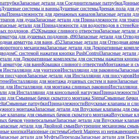
патрубки
Запасные детали для Соединительные патрубки
Донные
и
Душевые системы и ванны
Душевые системы
Дренаж пола для 
алы
Принадлежности для дренажных каналов
Запасные детали дл
трапов для душа
Запасные детали для Принадлежности для трапо
апасные детали для Принадлежности для водоотводов в стене
Кон
вых поддонов, d52
Крышки сливного отверстия
Запасные детали 
рматура для душевых поддонов, d90
Запасные детали для Отводн
одная арматура для ванн, d52
Запасные детали для Отводная арма
оворотного механизма
Запасные детали для Декоративные компл
дводом
С системой нажатия кнопки PushControl
Запасные детали 
етали для Декоративные комплекты для системы нажатия кнопки
 арматуре для ванн
Крышки сливного отверстия
Монтажные и с
я Инсталляции для унитазов
Инсталляции для раковины
Запасные
ля писсуаров
Запасные детали для Инсталляции для писсуаров
Ин
стене
Инсталляции для монтажа душевых систем и ванн
Запасные 
ли для Инсталляции для монтажа сливных раковин
Инсталляции 
али для Инсталляции для консольной нагрузки
Принадлежности
али для Смывные бачки скрытого монтажа Sigma
Смывные бачки
lta
Смывные патрубки
Принадлежности
Впускные клапаны и сл
ружного монтажа
Запасные детали для Впускные клапаны для см
ные клапаны для смывных бачков скрытого монтажа
Впускные кл
ых бачков универсальные
Запасные детали для Впускные клапа
Запасные детали для Двойной смыв
Внутренние механизмы смыв
ные кнопки
Напорные системы
Geberit Mapress из нержавеющей 
Запасные детали для Муфты
Переходы
Запасные детали для Пере