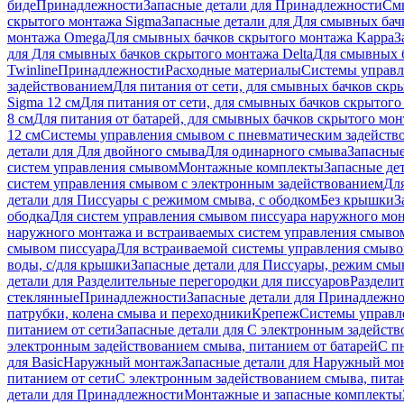
биде
Принадлежности
Запасные детали для Принадлежности
См
скрытого монтажа Sigma
Запасные детали для Для смывных бач
монтажа Omega
Для смывных бачков скрытого монтажа Kappa
З
для Для смывных бачков скрытого монтажа Delta
Для смывных б
Twinline
Принадлежности
Расходные материалы
Системы управл
задействованием
Для питания от сети, для смывных бачков скры
Sigma 12 см
Для питания от сети, для смывных бачков скрытого 
8 см
Для питания от батарей, для смывных бачков скрытого монт
12 см
Системы управления смывом с пневматическим задейств
детали для Для двойного смыва
Для одинарного смыва
Запасные
систем управления смывом
Монтажные комплекты
Запасные де
систем управления смывом с электронным задействованием
Дл
детали для Писсуары с режимом смыва, с ободком
Без крышки
З
ободка
Для систем управления смывом писсуара наружного мон
наружного монтажа и встраиваемых систем управления смыво
смывом писсуара
Для встраиваемой системы управления смыво
воды, с/для крышки
Запасные детали для Писсуары, режим смыв
детали для Разделительные перегородки для писсуаров
Раздели
стеклянные
Принадлежности
Запасные детали для Принадлежн
патрубки, колена смыва и переходники
Крепеж
Системы управл
питанием от сети
Запасные детали для С электронным задейств
электронным задействованием смыва, питанием от батарей
С п
для Basic
Наружный монтаж
Запасные детали для Наружный мо
питанием от сети
С электронным задействованием смыва, питан
детали для Принадлежности
Монтажные и запасные комплекты