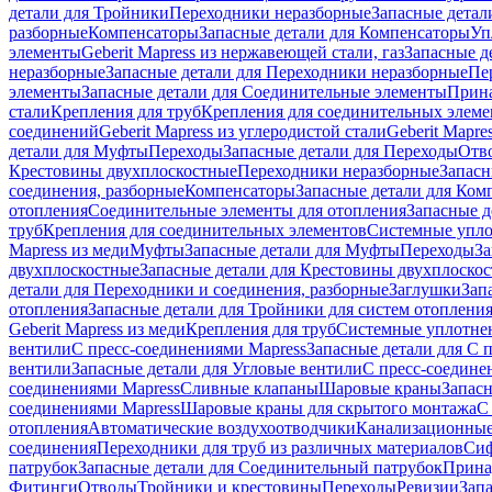
детали для Тройники
Переходники неразборные
Запасные детал
разборные
Компенсаторы
Запасные детали для Компенсаторы
Уп
элементы
Geberit Mapress из нержавеющей стали, газ
Запасные де
неразборные
Запасные детали для Переходники неразборные
Пе
элементы
Запасные детали для Соединительные элементы
Прина
стали
Крепления для труб
Крепления для соединительных элеме
соединений
Geberit Mapress из углеродистой стали
Geberit Mapre
детали для Муфты
Переходы
Запасные детали для Переходы
Отв
Крестовины двухплоскостные
Переходники неразборные
Запасн
соединения, разборные
Компенсаторы
Запасные детали для Ком
отопления
Соединительные элементы для отопления
Запасные д
труб
Крепления для соединительных элементов
Системные упл
Mapress из меди
Муфты
Запасные детали для Муфты
Переходы
За
двухплоскостные
Запасные детали для Крестовины двухплоско
детали для Переходники и соединения, разборные
Заглушки
Зап
отопления
Запасные детали для Тройники для систем отоплени
Geberit Mapress из меди
Крепления для труб
Системные уплотне
вентили
С пресс-соединениями Mapress
Запасные детали для С 
вентили
Запасные детали для Угловые вентили
С пресс-соедине
соединениями Mapress
Сливные клапаны
Шаровые краны
Запас
соединениями Mapress
Шаровые краны для скрытого монтажа
С
отопления
Автоматические воздухоотводчики
Канализационные
соединения
Переходники для труб из различных материалов
Си
патрубок
Запасные детали для Соединительный патрубок
Прина
Фитинги
Отводы
Тройники и крестовины
Переходы
Ревизии
Зап