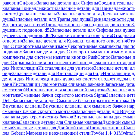
раковин
Сифоны
Запасные детали для Сифоны
Соединительные 
клапаны
Принадлежности
Запасные детали для Принадлежност
систем
Дренажные каналы
Запасные детали для Дренажные кан
душа
Запасные детали для Трапы для душа
Принадлежности для 
Водоотводы в стене
Принадлежности для водоотводов в стене
З
душевых поддонов, d52
Запасные детали для Сифоны для душе
душевых поддонов, d62
Крышки сливного отверстия
Отводная а
отверстия
Запасные детали для Крышки сливного отверстия
Отв
для С поворотным механизмом
Декоративные комплекты для п
подводом
Запасные детали для С поворотным механизмом и по
комплекты для системы нажатия кнопки PushControl
Запасные д
для С крышкой сливного отверстия
Принадлежности к отводной
для Инсталляции
Инсталляции для унитазов
Запасные детали дл
биде
Запасные детали для Инсталляции для биде
Инсталляции д
детали для Инсталляции для душевых систем с водоотводом в 
ванн
Инсталляции для монтажа сливных раковин
Запасные дета
смесителей
Инсталляции для консольной нагрузки
Запасные дет
монтажа
Смывные бачки скрытого монтажа Sigma
Запасные дет
Delta
Запасные детали для Смывные бачки скрытого монтажа De
Впускные клапаны
Впускные клапаны для смывных бачков на
смывных бачков скрытого монтажа
Запасные детали для Впуск
клапаны для керамических бачков
Впускные клапаны для смывн
клапаны
Запасные детали для Сливные клапаны
Двойной смыв
смыв
Запасные детали для Двойной смыв
Принадлежности
Смыв
для Geberit Mapress из нержавеющей стали
Трубы 1.4401
Муфты