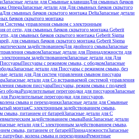
ши
Запасные детали для Смывные клавиши
Для смывных бачков
ажа Omega
Запасные детали для Для смывных бачков скрытого
a
Для смывных бачков скрытого монтажа Delta
Запасные детали
ных бачков скрытого монтажа
для Системы управления смывом с электронным
ия от сети, для смывных бачков скрытого монтажа Geberit
сети, для смывных бачков скрытого монтажа Geberit Sigma
арей, для смывных бачков скрытого монтажа Geberit Sigma
вматическим задействованием
Для двойного смыва
Запасные
управления смывом
Запасные детали для Принадлежности для
с электронным задействованием
Запасные детали для Для
Писсуары
Писсуары с режимом смыва, с ободком
Запасные
ободка
Запасные детали для Писсуары с режимом смыва, без
ные детали для Для систем управления смывом писсуара
ара
Запасные детали для Со встраиваемой системой управления
авления смывом писсуара
Писсуары, режим смыва с подачей
Без ободка
Разделительные перегородки для писсуаров
Запасные
 для Разделительные перегородки для писсуаров,
колена смыва и переходники
Запасные детали для Смывные
рытый монтаж
С электронным задействованием смыва,
м смыва, питанием от батарей
Запасные детали для С
невматическим задействованием смыва
Basic
Запасные детали
апасные детали для С электронным задействованием смыва,
нием смыва, питанием от батарей
Принадлежности
Запасные
 патрубки, колена смыва и переходники
Ремонтные