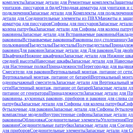
комплекты
Запасные детали для Ремонтные комплекты
Защитны
унитазов, писсуаров и биде
Отводная арматура для унитазов и 
подключения
Запасные детали для Комплекты для подключения
детали для Соединительные элементы из ПВХ
Манжеты и защи
арматура для писсуаров
Cифоны для писсуаров
Запасные детали
колена патрубка
Запасные детали для Сифоны для колена патру
раковины
Запасные детали для Встраиваемые раковины
Наклад
раковины
Встраиваемые раковины
Раковины под столешницу
За
пользования
Пьедесталы
Пьедесталы
Полупьедесталы
Принадлеж
раковин
Для раковин
Запасные детали для Для раковин
Для двой
Шкафчики
Нижние шкафчики
Запасные детали для Нижние шк
средней высоты
Навесные шкафы
Запасные детали для Навесн
для Настенные полки
Принадлежности
Перегородки для выдви
Смесители для раковин
Вертикальный монтаж, питание от сети
Вертикальный монтаж, питание от батарей
Вертикальный монта
однорычажный смеситель
Запасные детали для Вертикальный 
сети
Настенный монтаж, питание от батарей
Запасные детали д
питание от генератора
Принадлежности
Запасные детали для П
раковины, кухонных раковин, приборов и раковин для слива с
патрубка
Запасные детали для Сифоны для колена патрубка
Сифо
бутылочные для раковин
Запасные детали для Сифоны бутылоч
компактные модели
Внутристенные сифоны
Запасные детали д
раковины
Облицовка
Соединительные элементы
Уплотнения
Пер
раковин
Соединительные патрубки
Запасные детали для Соеди
для приборов
Соединительные элементы
Запасные детали для 