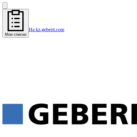
На kz.geberit.com
Мои списки