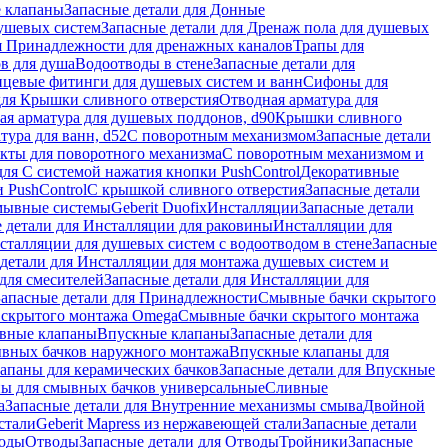
 клапаны
Запасные детали для Донные
душевых систем
Запасные детали для Дренаж пола для душевых
я Принадлежности для дренажных каналов
Трапы для
в для душа
Водоотводы в стене
Запасные детали для
цевые фитинги для душевых систем и ванн
Сифоны для
для Крышки сливного отверстия
Отводная арматура для
ая арматура для душевых поддонов, d90
Крышки сливного
тура для ванн, d52
С поворотным механизмом
Запасные детали
екты для поворотного механизма
С поворотным механизмом и
для С системой нажатия кнопки PushControl
Декоративные
 PushControl
С крышкой сливного отверстия
Запасные детали
мывные системы
Geberit Duofix
Инсталляции
Запасные детали
 детали для Инсталляции для раковины
Инсталляции для
сталляции для душевых систем с водоотводом в стене
Запасные
детали для Инсталляции для монтажа душевых систем и
для смесителей
Запасные детали для Инсталляции для
Запасные детали для Принадлежности
Смывные бачки скрытого
 скрытого монтажа Omega
Смывные бачки скрытого монтажа
ивные клапаны
Впускные клапаны
Запасные детали для
ывных бачков наружного монтажа
Впускные клапаны для
апаны для керамических бачков
Запасные детали для Впускные
ны для смывных бачков универсальные
Сливные
а
Запасные детали для Внутренние механизмы смыва
Двойной
стали
Geberit Mapress из нержавеющей стали
Запасные детали
ходы
Отводы
Запасные детали для Отводы
Тройники
Запасные