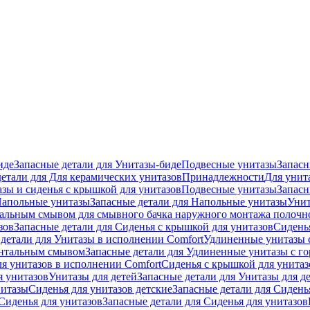
иде
Запасные детали для Унитазы-биде
Подвесные унитазы
Запасн
детали для Для керамических унитазов
Принадлежности
Для унит
зы и сиденья с крышкой для унитазов
Подвесные унитазы
Запасн
апольные унитазы
Запасные детали для Напольные унитазы
Унит
кальным смывом для смывного бачка наружного монтажа полочн
зов
Запасные детали для Сиденья с крышкой для унитазов
Сидень
детали для Унитазы в исполнении Comfort
Удлиненные унитазы 
онтальным смывом
Запасные детали для Удлиненные унитазы с 
ля унитазов в исполнении Comfort
Сиденья с крышкой для унитаз
я унитазов
Унитазы для детей
Запасные детали для Унитазы для д
нитазы
Сиденья для унитазов детские
Запасные детали для Сидень
Сиденья для унитазов
Запасные детали для Сиденья для унитазов