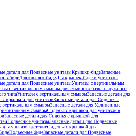
ые детали для Подвесные унитазы
Крышки-биде
Запасные
азов-биде
Для крышек-биде
Для крышек-биде и унитазов-
ые детали для Подвесные унитазы
Унитазы с вертикальным
азы с вертикальным смывом для смывного бачка наружного
ого типа
Унитазы с вертикальным смывом
Запасные детали для
я с крышкой для унитазов
Запасные детали для Сиденья с
с вертикальным смывом
Запасные детали для Удлиненные
горизонтальным смывом
Сиденья с крышкой для унитазов в
ов
Запасные детали для Сиденья с крышкой для
етей
Подвесные унитазы
Запасные детали для Подвесные
я для унитазов детские
Сиденья с крышкой для
Биде
Подвесные биде
Запасные детали для Подвесные