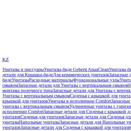
KZ
Унитазы и писсуары
Унитазы-биде Geberit AquaClean
Унитазы-б
детали для Крышки-биде
Для керамических унитазов
Запасные 
биде
Унитазы
Расходные материалы
Функциональные узлы
Унита
смывом
Запасные детали для Унитазы с вертикальным смывом
Н
монтажа полочного типа
Запасные детали для Унитазы с верти
Унитазы с вертикальным смывом
Сиденья с крышкой для унита
крышкой для унитазов
Унитазы в исполнении Comfort
Запасные 
унитазы с вертикальным смывом
Удлиненные унитазы с гориз
исполнении Comfort
Запасные детали для Сиденья с крышкой д
унитазов
Сиденья для унитазов
Запасные детали для Сиденья дл
унитазы
Напольные унитазы
Запасные детали для Напольные у
унитазов
Запасные детали для Сиденья с крышкой для унитазов