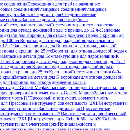
ые соединения
Переходники для труб из различных
ьбовые соединения
Фланцевые соединения
Фланцевые
ные муфты
Запасные детали для Соединительные
ные сифоны
Запасные детали для Раструбные
ита
Расходные материалы
Система внутреннего водостока
онки для отвода дождевой воды с крыши, до 12 л/с
Запасные
е детали для Воронки для отвода дождевой воды с крыши, до
до 100 л/с
Воронки для отвода дождевой воды с крыши в
 12 л/с
Запасные детали для Воронки для отвода дождевой
й воды с крыши, до 25 л/с
Воронки для отвода дождевой воды с
ии
Запасные детали для Комплектующие для пароизоляции
К
12 л/с
К воронкам для отвода дождевой воды с крыши, до 25 л/
сные детали для К воронкам для отвода дождевой воды с
воды с крыши, до 25 л/с
Крепления
Системы крепления d40–
 с крыш
Запасные детали для К воронкам для отвода дождевой
и для Воронки для отвода дождевой воды с
енты для Geberit Mepla
Запасные детали для Инструменты для
 для проверки
Инструменты для Geberit Mapress
Запасные детали
местимость [1]
Прессовый инструмент, совместимость
 для Прессовый инструмент, совместимость [2XL]
Инструменты
вочные устройства
Запасные детали для Прессовочные
инструмент, совместимость [2]
Запасные детали для Прессовый
стимость [2XL]
Инструменты для Geberit Silent-db20/Geberit
струменты для электросварки
Принадлежности к
 к аппаратам для стыковой сварки
Запасные детали для