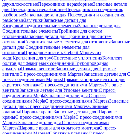
двухплоскостные
Переходники неразборные
Запасные детали
для Переходники неразборные
Переходники и соединения,
разборные
Запасные детали для Переходники и соединения,
разборные
Заглушки
Запасные детали для
Заглушки
Соединительные элементы
Запасные детали для
Соединительные элементы
Тройники для систем
отопления
Запасные детали для Тройники для систем
отопления
Соединительные элементы для отопления
Запасные
детали для Соединительные элементы для
отопления
Принадлежности к Geberit Mapress из
меди
Крепления для труб
Системные уплотнения
Комплект
болтов для фланцевых соединений
Трубопроводная
арматура
Прямые вентили
Запасные детали для Прямые
вентили
С пресс-соединениями Mapress
Запасные детали для С
пресс-соединениями Mapress
Прямые запорные вентили для
скрытого монтажа
С пресс-соединениями Mapress
Угловые
вентили
Запасные детали для Угловые вентили
С пресс-
соединениями Mepla
Запасные детали для С пресс-
соединениями Mepla
С пресс-соединениями Mapress
Запасные
детали для С пресс-соединениями Mapress
Сливные
клапаны
Шаровые краны
Запасные детали для Шаровые
краны
С пресс-соединениями Mepla
С пресс-соединениями
Mapress
Запасные детали для С пресс-соединениями
Mapress
Шаровые краны для скрытого монтажа
С пресс-
соединениями Mapress
Обратные клапаны
С пресс-