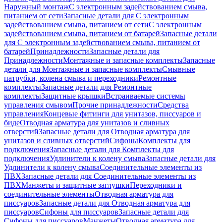
Наружный монтаж
С электронным задействованием смыва,
питанием от сети
Запасные детали для С электронным
задействованием смыва, питанием от сети
С электронным
задействованием смыва, питанием от батарей
Запасные детали
для С электронным задействованием смыва, питанием от
батарей
Принадлежности
Запасные детали для
Принадлежности
Монтажные и запасные комплекты
Запасные
детали для Монтажные и запасные комплекты
Смывные
патрубки, колена смыва и переходники
Ремонтные
комплекты
Запасные детали для Ремонтные
комплекты
Защитные крышки
Встраиваемые системы
управления смывом
Прочие принадлежности
Средства
управления
Концевые фитинги для унитазов, писсуаров и
биде
Отводная арматура для унитазов и сливных
отверстий
Запасные детали для Отводная арматура для
унитазов и сливных отверстий
Сифоны
Комплекты для
подключения
Запасные детали для Комплекты для
подключения
Удлинители к колену смыва
Запасные детали для
Удлинители к колену смыва
Соединительные элементы из
ПВХ
Запасные детали для Соединительные элементы из
ПВХ
Манжеты и защитные заглушки
Переходники и
соединительные элементы
Отводная арматура для
писсуаров
Запасные детали для Отводная арматура для
писсуаров
Cифоны для писсуаров
Запасные детали для
Cифоны для писсуаров
Манжеты
Отводная арматура для