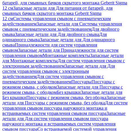
батарей, для смывных бачков скрытого монтажа Geberit Sigma
12 см
Запасные детали для Для питания от батарей, для
смывных бачков скрытого монтажа Geberit Sigma
12 см
Системы управления смывом с пневматическим
задействованием
Запасные детали для Системы управления
смывом с пневматическим задействованием
Для двойного
смыва
Запасные детали для Для двойного смыва
Для
одинарного смыва
Запасные детали для Для одинарного
смыва
Принадлежности для систем управления
смывом
Запасные детали для Принадлежности для систем
управления смывом
Монтажные комплекты
Запасные детали
для Монтажные комплекты
Для систем управления смывом с
электронным задействованием
Запасные детали для Для
систем управления смывом с электронным
задействованием
Для систем управления смывом с
пневматическим задействованием
Писсуары
Писсуары с
режимом смыва, с ободком
Запасные детали для Писсуары с
режимом смыва, с ободком
Без крышки
Запасные детали для
Без крышки
Писсуары с режимом смыва, без ободка
Запасные
детали для Писсуары с режимом смыва, без ободка
Для систем
управления смывом писсуара наружного монтажа и
встраиваемых систем управления смывом писсуара
Запасные
детали для Для систем управления смывом писсуара
наружного монтажа и встраиваемых систем управления
смывом писсуара
Со встраиваемой системой управления