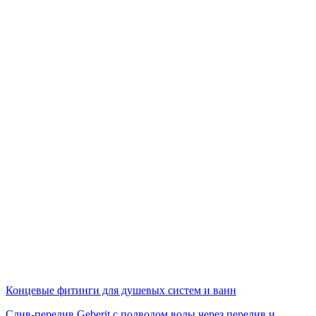
Концевые фитинги для душевых систем и ванн
Слив-перелив Geberit с подводом воды через перелив и