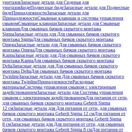
унитазов
Запасные детали для Сиденья для
унитазов
Биде
Подвесные биде
Запасные детали для Подвесные
биде
Принадлежности
Запасные детали для
Принадлежности
Смывные клавиши и системы управления
смывом
Смывные клавиши
Запасные детали для Смывные
клавиши
Для смывных бачков скрытого монтажа
Sigma
Запасные детали для Для смывных бачков скрытого
монтажа Sigma
Для смывных бачков скрытого монтажа
Omega
Запасные детали для Для смывных бачков скрытого
монтажа Omega
Для смывных бачков скрытого монтажа
Kappa
Запасные детали для Для смывных бачков скрытого
монтажа Kappa
Для смывных бачков скрытого монтажа
Delta
Запасные детали для Для смывных бачков скрытого
монтажа Delta
Для смывных бачков скрытого монтажа
Twinline
Запасные детали для Для смывных бачков скрытого
монтажа Twinline
Принадлежности
Расходные
материалы
Системы управления смывом с электронным
задействованием
Запасные детали для Системы управления
смывом с электронным задействованием
Для питания от сети,
для смывных бачков скрытого монтажа Geberit Sigma
12 см
Запасные детали для Для питания от сети, для смывных
бачков скрытого монтажа Geberit Sigma 12 см
Для питания от
сети, для смывных бачков скрытого монтажа Geberit Sigma
8 см
Запасные детали для Для питания от сети, для смывных
бачков скрытого монтажа Geberit Sigma 8 см
Для питания от