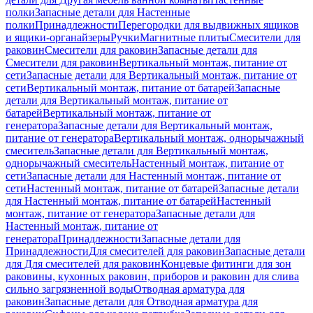
полки
Запасные детали для Настенные
полки
Принадлежности
Перегородки для выдвижных ящиков
и ящики-органайзеры
Ручки
Магнитные плиты
Смесители для
раковин
Смесители для раковин
Запасные детали для
Смесители для раковин
Вертикальный монтаж, питание от
сети
Запасные детали для Вертикальный монтаж, питание от
сети
Вертикальный монтаж, питание от батарей
Запасные
детали для Вертикальный монтаж, питание от
батарей
Вертикальный монтаж, питание от
генератора
Запасные детали для Вертикальный монтаж,
питание от генератора
Вертикальный монтаж, однорычажный
смеситель
Запасные детали для Вертикальный монтаж,
однорычажный смеситель
Настенный монтаж, питание от
сети
Запасные детали для Настенный монтаж, питание от
сети
Настенный монтаж, питание от батарей
Запасные детали
для Настенный монтаж, питание от батарей
Настенный
монтаж, питание от генератора
Запасные детали для
Настенный монтаж, питание от
генератора
Принадлежности
Запасные детали для
Принадлежности
Для смесителей для раковин
Запасные детали
для Для смесителей для раковин
Концевые фитинги для зон
раковины, кухонных раковин, приборов и раковин для слива
сильно загрязненной воды
Отводная арматура для
раковин
Запасные детали для Отводная арматура для