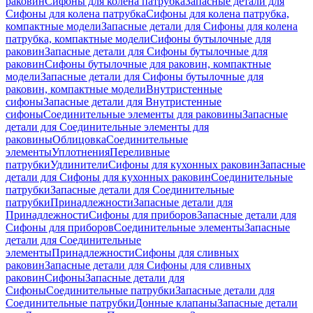
раковин
Сифоны для колена патрубка
Запасные детали для
Сифоны для колена патрубка
Сифоны для колена патрубка,
компактные модели
Запасные детали для Сифоны для колена
патрубка, компактные модели
Сифоны бутылочные для
раковин
Запасные детали для Сифоны бутылочные для
раковин
Сифоны бутылочные для раковин, компактные
модели
Запасные детали для Сифоны бутылочные для
раковин, компактные модели
Внутристенные
сифоны
Запасные детали для Внутристенные
сифоны
Соединительные элементы для раковины
Запасные
детали для Соединительные элементы для
раковины
Облицовка
Соединительные
элементы
Уплотнения
Переливные
патрубки
Удлинители
Сифоны для кухонных раковин
Запасные
детали для Сифоны для кухонных раковин
Соединительные
патрубки
Запасные детали для Соединительные
патрубки
Принадлежности
Запасные детали для
Принадлежности
Сифоны для приборов
Запасные детали для
Сифоны для приборов
Соединительные элементы
Запасные
детали для Соединительные
элементы
Принадлежности
Сифоны для сливных
раковин
Запасные детали для Сифоны для сливных
раковин
Сифоны
Запасные детали для
Сифоны
Соединительные патрубки
Запасные детали для
Соединительные патрубки
Донные клапаны
Запасные детали