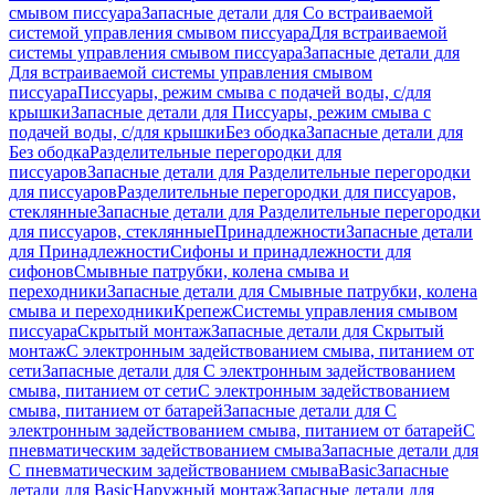
смывом писсуара
Запасные детали для Со встраиваемой
системой управления смывом писсуара
Для встраиваемой
системы управления смывом писсуара
Запасные детали для
Для встраиваемой системы управления смывом
писсуара
Писсуары, режим смыва с подачей воды, с/для
крышки
Запасные детали для Писсуары, режим смыва с
подачей воды, с/для крышки
Без ободка
Запасные детали для
Без ободка
Разделительные перегородки для
писсуаров
Запасные детали для Разделительные перегородки
для писсуаров
Разделительные перегородки для писсуаров,
стеклянные
Запасные детали для Разделительные перегородки
для писсуаров, стеклянные
Принадлежности
Запасные детали
для Принадлежности
Сифоны и принадлежности для
сифонов
Смывные патрубки, колена смыва и
переходники
Запасные детали для Смывные патрубки, колена
смыва и переходники
Крепеж
Системы управления смывом
писсуара
Скрытый монтаж
Запасные детали для Скрытый
монтаж
С электронным задействованием смыва, питанием от
сети
Запасные детали для С электронным задействованием
смыва, питанием от сети
С электронным задействованием
смыва, питанием от батарей
Запасные детали для С
электронным задействованием смыва, питанием от батарей
С
пневматическим задействованием смыва
Запасные детали для
С пневматическим задействованием смыва
Basic
Запасные
детали для Basic
Наружный монтаж
Запасные детали для