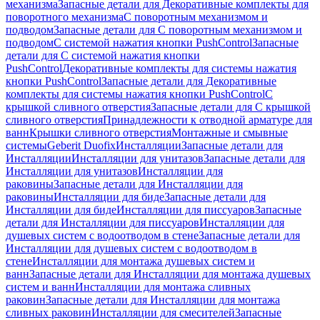
механизма
Запасные детали для Декоративные комплекты для
поворотного механизма
С поворотным механизмом и
подводом
Запасные детали для С поворотным механизмом и
подводом
С системой нажатия кнопки PushControl
Запасные
детали для С системой нажатия кнопки
PushControl
Декоративные комплекты для системы нажатия
кнопки PushControl
Запасные детали для Декоративные
комплекты для системы нажатия кнопки PushControl
С
крышкой сливного отверстия
Запасные детали для С крышкой
сливного отверстия
Принадлежности к отводной арматуре для
ванн
Крышки сливного отверстия
Монтажные и смывные
системы
Geberit Duofix
Инсталляции
Запасные детали для
Инсталляции
Инсталляции для унитазов
Запасные детали для
Инсталляции для унитазов
Инсталляции для
раковины
Запасные детали для Инсталляции для
раковины
Инсталляции для биде
Запасные детали для
Инсталляции для биде
Инсталляции для писсуаров
Запасные
детали для Инсталляции для писсуаров
Инсталляции для
душевых систем с водоотводом в стене
Запасные детали для
Инсталляции для душевых систем с водоотводом в
стене
Инсталляции для монтажа душевых систем и
ванн
Запасные детали для Инсталляции для монтажа душевых
систем и ванн
Инсталляции для монтажа сливных
раковин
Запасные детали для Инсталляции для монтажа
сливных раковин
Инсталляции для смесителей
Запасные