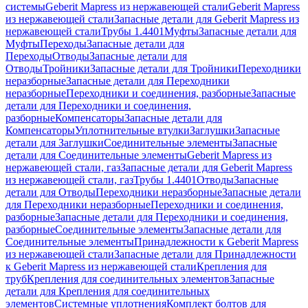
системы
Geberit Mapress из нержавеющей стали
Geberit Mapress
из нержавеющей стали
Запасные детали для Geberit Mapress из
нержавеющей стали
Трубы 1.4401
Муфты
Запасные детали для
Муфты
Переходы
Запасные детали для
Переходы
Отводы
Запасные детали для
Отводы
Тройники
Запасные детали для Тройники
Переходники
неразборные
Запасные детали для Переходники
неразборные
Переходники и соединения, разборные
Запасные
детали для Переходники и соединения,
разборные
Компенсаторы
Запасные детали для
Компенсаторы
Уплотнительные втулки
Заглушки
Запасные
детали для Заглушки
Соединительные элементы
Запасные
детали для Соединительные элементы
Geberit Mapress из
нержавеющей стали, газ
Запасные детали для Geberit Mapress
из нержавеющей стали, газ
Трубы 1.4401
Отводы
Запасные
детали для Отводы
Переходники неразборные
Запасные детали
для Переходники неразборные
Переходники и соединения,
разборные
Запасные детали для Переходники и соединения,
разборные
Соединительные элементы
Запасные детали для
Соединительные элементы
Принадлежности к Geberit Mapress
из нержавеющей стали
Запасные детали для Принадлежности
к Geberit Mapress из нержавеющей стали
Крепления для
труб
Крепления для соединительных элементов
Запасные
детали для Крепления для соединительных
элементов
Системные уплотнения
Комплект болтов для