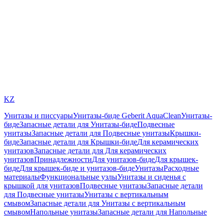
KZ
Унитазы и писсуары
Унитазы-биде Geberit AquaClean
Унитазы-
биде
Запасные детали для Унитазы-биде
Подвесные
унитазы
Запасные детали для Подвесные унитазы
Крышки-
биде
Запасные детали для Крышки-биде
Для керамических
унитазов
Запасные детали для Для керамических
унитазов
Принадлежности
Для унитазов-биде
Для крышек-
биде
Для крышек-биде и унитазов-биде
Унитазы
Расходные
материалы
Функциональные узлы
Унитазы и сиденья с
крышкой для унитазов
Подвесные унитазы
Запасные детали
для Подвесные унитазы
Унитазы с вертикальным
смывом
Запасные детали для Унитазы с вертикальным
смывом
Напольные унитазы
Запасные детали для Напольные