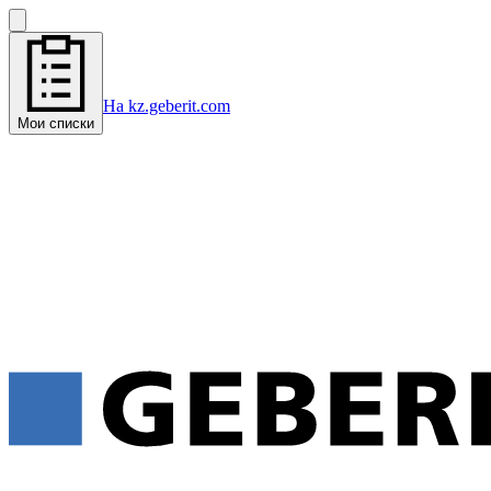
На kz.geberit.com
Мои списки