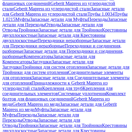
фланцевых соединений
Geberit Mapress из углеродистой
стали
Geberit Mapress из углеродистой стали
Запасные детали
для Geberit Mapress из углеродистой стали
Трубы 1.0034
Трубы
1.0215
Муфты
Запасные детали для Муфты
Переходы
Запасные
детали для Переходы
Отводы
Запасные детали для
Отводы
Тройники
Запасные детали для Тройники
Крестовины
двухплоскостные
Запасные детали для Крестовины
двухплоскостные
Переходники неразборные
Запасные детали
для Переходники неразборные
Переходники и соединения,
разборные
Запасные детали для Переходники и соединения,
разборные
Компенсаторы
Запасные детали для
Компенсаторы
Заглушки
Запасные детали для
Заглушки
Тройники для систем отопления
Запасные детали для
Тройники для систем отопления
Соединительные элементы
для отопления
Запасные детали для Соединительные элементы
для отопления
Принадлежности к Geberit Mapress из
углеродистой стали
Крепления для труб
Крепления для
соединительных элементов
Системные уплотнения
Комплект
болтов для фланцевых соединений
Geberit Mapress из
меди
Geberit Mapress из меди
Запасные детали для Geberit
Mapress из меди
Муфты
Запасные детали для
Муфты
Переходы
Запасные детали для
Переходы
Отводы
Запасные детали для
Отводы
Тройники
Запасные детали для Тройники
Крестовины
двухплоскостные
Запасные детали для Крестовины