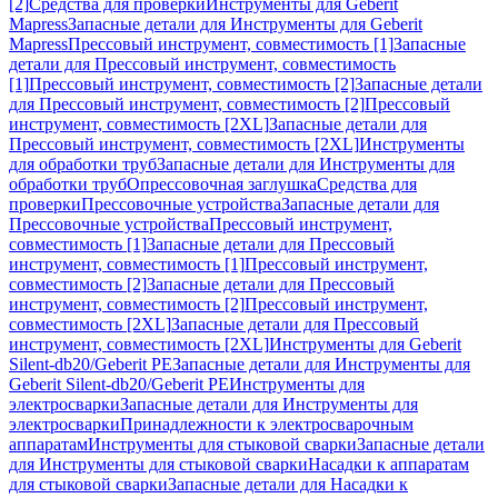
[2]
Средства для проверки
Инструменты для Geberit
Mapress
Запасные детали для Инструменты для Geberit
Mapress
Прессовый инструмент, совместимость [1]
Запасные
детали для Прессовый инструмент, совместимость
[1]
Прессовый инструмент, совместимость [2]
Запасные детали
для Прессовый инструмент, совместимость [2]
Прессовый
инструмент, совместимость [2XL]
Запасные детали для
Прессовый инструмент, совместимость [2XL]
Инструменты
для обработки труб
Запасные детали для Инструменты для
обработки труб
Опрессовочная заглушка
Средства для
проверки
Прессовочные устройства
Запасные детали для
Прессовочные устройства
Прессовый инструмент,
совместимость [1]
Запасные детали для Прессовый
инструмент, совместимость [1]
Прессовый инструмент,
совместимость [2]
Запасные детали для Прессовый
инструмент, совместимость [2]
Прессовый инструмент,
совместимость [2XL]
Запасные детали для Прессовый
инструмент, совместимость [2XL]
Инструменты для Geberit
Silent-db20/Geberit PE
Запасные детали для Инструменты для
Geberit Silent-db20/Geberit PE
Инструменты для
электросварки
Запасные детали для Инструменты для
электросварки
Принадлежности к электросварочным
аппаратам
Инструменты для стыковой сварки
Запасные детали
для Инструменты для стыковой сварки
Насадки к аппаратам
для стыковой сварки
Запасные детали для Насадки к