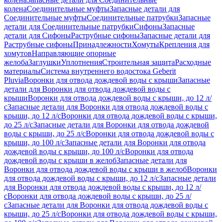
колена
Соединительные муфты
Запасные детали для
Соединительные муфты
Соединительные патрубки
Запасные
детали для Соединительные патрубки
Сифоны
Запасные
детали для Сифоны
Раструбные сифоны
Запасные детали для
Раструбные сифоны
Принадлежности
Хомуты
Крепления для
хомутов
Направляющие опорные
желоба
Заглушки
Уплотнения
Строительная защита
Расходные
материалы
Система внутреннего водостока Geberit
Pluvia
Воронки для отвода дождевой воды с крыши
Запасные
детали для Воронки для отвода дождевой воды с
крыши
Воронки для отвода дождевой воды с крыши, до 12 л/
с
Запасные детали для Воронки для отвода дождевой воды с
крыши, до 12 л/с
Воронки для отвода дождевой воды с крыши,
до 25 л/с
Запасные детали для Воронки для отвода дождевой
воды с крыши, до 25 л/с
Воронки для отвода дождевой воды с
крыши, до 100 л/с
Запасные детали для Воронки для отвода
дождевой воды с крыши, до 100 л/с
Воронки для отвода
дождевой воды с крыши в желоб
Запасные детали для
Воронки для отвода дождевой воды с крыши в желоб
Воронки
для отвода дождевой воды с крыши, до 12 л/с
Запасные детали
для Воронки для отвода дождевой воды с крыши, до 12 л/
с
Воронки для отвода дождевой воды с крыши, до 25 л/
с
Запасные детали для Воронки для отвода дождевой воды с
крыши, до 25 л/с
Воронки для отвода дождевой воды с крыши,