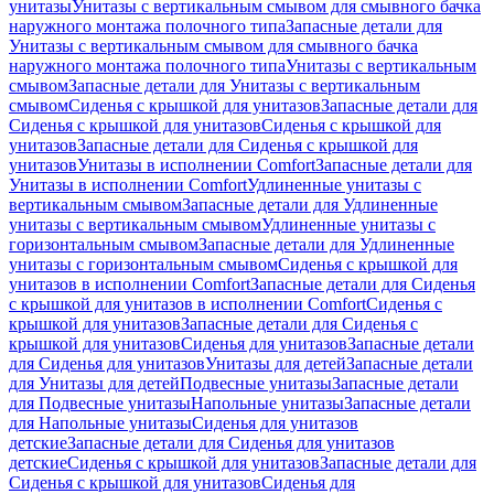
унитазы
Унитазы с вертикальным смывом для смывного бачка
наружного монтажа полочного типа
Запасные детали для
Унитазы с вертикальным смывом для смывного бачка
наружного монтажа полочного типа
Унитазы с вертикальным
смывом
Запасные детали для Унитазы с вертикальным
смывом
Сиденья с крышкой для унитазов
Запасные детали для
Сиденья с крышкой для унитазов
Сиденья с крышкой для
унитазов
Запасные детали для Сиденья с крышкой для
унитазов
Унитазы в исполнении Comfort
Запасные детали для
Унитазы в исполнении Comfort
Удлиненные унитазы с
вертикальным смывом
Запасные детали для Удлиненные
унитазы с вертикальным смывом
Удлиненные унитазы с
горизонтальным смывом
Запасные детали для Удлиненные
унитазы с горизонтальным смывом
Сиденья с крышкой для
унитазов в исполнении Comfort
Запасные детали для Сиденья
с крышкой для унитазов в исполнении Comfort
Сиденья с
крышкой для унитазов
Запасные детали для Сиденья с
крышкой для унитазов
Сиденья для унитазов
Запасные детали
для Сиденья для унитазов
Унитазы для детей
Запасные детали
для Унитазы для детей
Подвесные унитазы
Запасные детали
для Подвесные унитазы
Напольные унитазы
Запасные детали
для Напольные унитазы
Сиденья для унитазов
детские
Запасные детали для Сиденья для унитазов
детские
Сиденья с крышкой для унитазов
Запасные детали для
Сиденья с крышкой для унитазов
Сиденья для