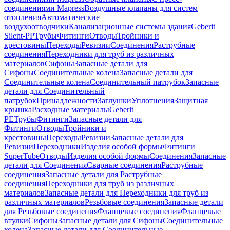
соединениями Mapress
Воздушные клапаны для систем
отопления
Автоматические
воздухоотводчики
Канализационные системы здания
Geberit
Silent-PP
Трубы
Фитинги
Отводы
Тройники и
крестовины
Переходы
Ревизии
Соединения
Раструбные
соединения
Переходники для труб из различных
материалов
Сифоны
Запасные детали для
Сифоны
Соединительные колена
Запасные детали для
Соединительные колена
Соединительный патрубок
Запасные
детали для Соединительный
патрубок
Принадлежности
Заглушки
Уплотнения
Защитная
крышка
Расходные материалы
Geberit
PE
Трубы
Фитинги
Запасные детали для
Фитинги
Отводы
Тройники и
крестовины
Переходы
Ревизии
Запасные детали для
Ревизии
Переходники
Изделия особой формы
Фитинги
SuperTube
Отводы
Изделия особой формы
Соединения
Запасные
детали для Соединения
Сварные соединения
Раструбные
соединения
Запасные детали для Раструбные
соединения
Переходники для труб из различных
материалов
Запасные детали для Переходники для труб из
различных материалов
Резьбовые соединения
Запасные детали
для Резьбовые соединения
Фланцевые соединения
Фланцевые
втулки
Сифоны
Запасные детали для Сифоны
Соединительные
колена
Запасные детали для Соединительные