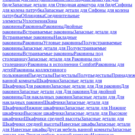
биде
Запасные детали для Отводная арматура для биде
Сифоны
для колена патрубка
Запасные детали для Сифоны для колена
патрубка
Облицовка
Соединительные
элементы
Уплотнения
Зона
раковины
Раковины
Раковины
Двойные
раковины
Встраиваемые раковины
Запасные детали для
Встраиваемые раковины
Накладные
раковины
Раковины
Угловые раковины
Полувстраиваемые
раковины
Запасные детали для Полувстраиваемые
раковины
Встраиваемые раковины
Раковины под
столешницу
Запасные детали для Раковины под
столешницу
Раковины в исполнении Comfort
Pаковины для
детей
Раковины коллективного
пользования
Пьедесталы
Пьедесталы
Полупьедесталы
Принадлеж
ванной комнаты
Шкафчики
Запасные детали для
Шкафчики
Для раковин
Запасные детали для Для раковин
Для
раковин
Запасные детали для Для раковин
Для двойной
раковины
Для накладных pаковин
Запасные детали для Для
накладных pаковин
Шкафчики
Запасные детали для
Шкафчики
Нижние шкафчики
Запасные детали для Нижние
шкафчики
Высокие шкафчики
Запасные детали для Высокие
шкафчики
Шкафчики средней высоты
Запасные детали для
Шкафчики средней высоты
Навесные шкафы
Запасные детали
для Навесные шкафы
Другая мебель ванной комнаты
Запасные
детали для Другая мебель ванной комнаты
Настенные