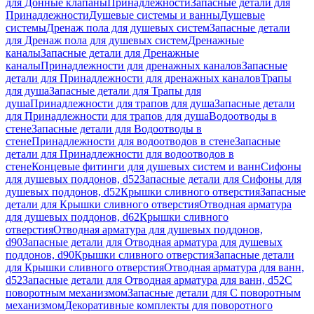
для Донные клапаны
Принадлежности
Запасные детали для
Принадлежности
Душевые системы и ванны
Душевые
системы
Дренаж пола для душевых систем
Запасные детали
для Дренаж пола для душевых систем
Дренажные
каналы
Запасные детали для Дренажные
каналы
Принадлежности для дренажных каналов
Запасные
детали для Принадлежности для дренажных каналов
Трапы
для душа
Запасные детали для Трапы для
душа
Принадлежности для трапов для душа
Запасные детали
для Принадлежности для трапов для душа
Водоотводы в
стене
Запасные детали для Водоотводы в
стене
Принадлежности для водоотводов в стене
Запасные
детали для Принадлежности для водоотводов в
стене
Концевые фитинги для душевых систем и ванн
Сифоны
для душевых поддонов, d52
Запасные детали для Сифоны для
душевых поддонов, d52
Крышки сливного отверстия
Запасные
детали для Крышки сливного отверстия
Отводная арматура
для душевых поддонов, d62
Крышки сливного
отверстия
Отводная арматура для душевых поддонов,
d90
Запасные детали для Отводная арматура для душевых
поддонов, d90
Крышки сливного отверстия
Запасные детали
для Крышки сливного отверстия
Отводная арматура для ванн,
d52
Запасные детали для Отводная арматура для ванн, d52
С
поворотным механизмом
Запасные детали для С поворотным
механизмом
Декоративные комплекты для поворотного