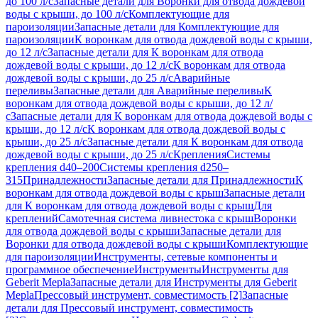
до 100 л/с
Запасные детали для Воронки для отвода дождевой
воды с крыши, до 100 л/с
Комплектующие для
пароизоляции
Запасные детали для Комплектующие для
пароизоляции
К воронкам для отвода дождевой воды с крыши,
до 12 л/с
Запасные детали для К воронкам для отвода
дождевой воды с крыши, до 12 л/с
К воронкам для отвода
дождевой воды с крыши, до 25 л/с
Аварийные
переливы
Запасные детали для Аварийные переливы
К
воронкам для отвода дождевой воды с крыши, до 12 л/
с
Запасные детали для К воронкам для отвода дождевой воды с
крыши, до 12 л/с
К воронкам для отвода дождевой воды с
крыши, до 25 л/с
Запасные детали для К воронкам для отвода
дождевой воды с крыши, до 25 л/с
Крепления
Системы
крепления d40–200
Системы крепления d250–
315
Принадлежности
Запасные детали для Принадлежности
К
воронкам для отвода дождевой воды с крыш
Запасные детали
для К воронкам для отвода дождевой воды с крыш
Для
креплений
Самотечная система ливнестока с крыш
Воронки
для отвода дождевой воды с крыши
Запасные детали для
Воронки для отвода дождевой воды с крыши
Комплектующие
для пароизоляции
Инструменты, сетевые компоненты и
программное обеспечение
Инструменты
Инструменты для
Geberit Mepla
Запасные детали для Инструменты для Geberit
Mepla
Прессовый инструмент, совместимость [2]
Запасные
детали для Прессовый инструмент, совместимость