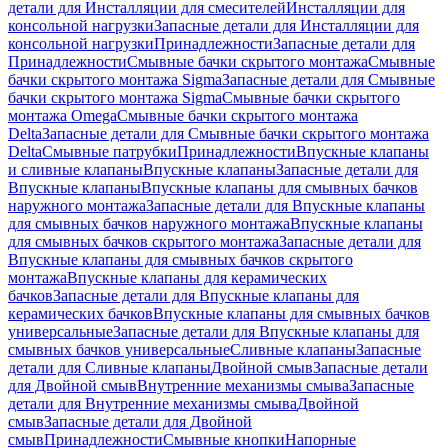
детали для Инсталляции для смесителей
Инсталляции для
консольной нагрузки
Запасные детали для Инсталляции для
консольной нагрузки
Принадлежности
Запасные детали для
Принадлежности
Смывные бачки скрытого монтажа
Смывные
бачки скрытого монтажа Sigma
Запасные детали для Смывные
бачки скрытого монтажа Sigma
Смывные бачки скрытого
монтажа Omega
Смывные бачки скрытого монтажа
Delta
Запасные детали для Смывные бачки скрытого монтажа
Delta
Смывные патрубки
Принадлежности
Впускные клапаны
и сливные клапаны
Впускные клапаны
Запасные детали для
Впускные клапаны
Впускные клапаны для смывных бачков
наружного монтажа
Запасные детали для Впускные клапаны
для смывных бачков наружного монтажа
Впускные клапаны
для смывных бачков скрытого монтажа
Запасные детали для
Впускные клапаны для смывных бачков скрытого
монтажа
Впускные клапаны для керамических
бачков
Запасные детали для Впускные клапаны для
керамических бачков
Впускные клапаны для смывных бачков
универсальные
Запасные детали для Впускные клапаны для
смывных бачков универсальные
Сливные клапаны
Запасные
детали для Сливные клапаны
Двойной смыв
Запасные детали
для Двойной смыв
Внутренние механизмы смыва
Запасные
детали для Внутренние механизмы смыва
Двойной
смыв
Запасные детали для Двойной
смыв
Принадлежности
Смывные кнопки
Напорные