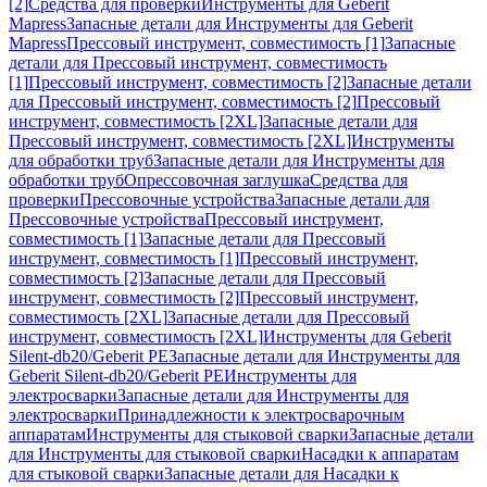
[2]
Средства для проверки
Инструменты для Geberit
Mapress
Запасные детали для Инструменты для Geberit
Mapress
Прессовый инструмент, совместимость [1]
Запасные
детали для Прессовый инструмент, совместимость
[1]
Прессовый инструмент, совместимость [2]
Запасные детали
для Прессовый инструмент, совместимость [2]
Прессовый
инструмент, совместимость [2XL]
Запасные детали для
Прессовый инструмент, совместимость [2XL]
Инструменты
для обработки труб
Запасные детали для Инструменты для
обработки труб
Опрессовочная заглушка
Средства для
проверки
Прессовочные устройства
Запасные детали для
Прессовочные устройства
Прессовый инструмент,
совместимость [1]
Запасные детали для Прессовый
инструмент, совместимость [1]
Прессовый инструмент,
совместимость [2]
Запасные детали для Прессовый
инструмент, совместимость [2]
Прессовый инструмент,
совместимость [2XL]
Запасные детали для Прессовый
инструмент, совместимость [2XL]
Инструменты для Geberit
Silent-db20/Geberit PE
Запасные детали для Инструменты для
Geberit Silent-db20/Geberit PE
Инструменты для
электросварки
Запасные детали для Инструменты для
электросварки
Принадлежности к электросварочным
аппаратам
Инструменты для стыковой сварки
Запасные детали
для Инструменты для стыковой сварки
Насадки к аппаратам
для стыковой сварки
Запасные детали для Насадки к