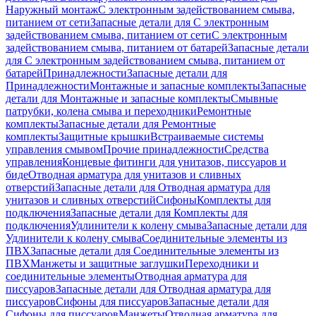
Наружный монтаж
С электронным задействованием смыва,
питанием от сети
Запасные детали для С электронным
задействованием смыва, питанием от сети
С электронным
задействованием смыва, питанием от батарей
Запасные детали
для С электронным задействованием смыва, питанием от
батарей
Принадлежности
Запасные детали для
Принадлежности
Монтажные и запасные комплекты
Запасные
детали для Монтажные и запасные комплекты
Смывные
патрубки, колена смыва и переходники
Ремонтные
комплекты
Запасные детали для Ремонтные
комплекты
Защитные крышки
Встраиваемые системы
управления смывом
Прочие принадлежности
Средства
управления
Концевые фитинги для унитазов, писсуаров и
биде
Отводная арматура для унитазов и сливных
отверстий
Запасные детали для Отводная арматура для
унитазов и сливных отверстий
Сифоны
Комплекты для
подключения
Запасные детали для Комплекты для
подключения
Удлинители к колену смыва
Запасные детали для
Удлинители к колену смыва
Соединительные элементы из
ПВХ
Запасные детали для Соединительные элементы из
ПВХ
Манжеты и защитные заглушки
Переходники и
соединительные элементы
Отводная арматура для
писсуаров
Запасные детали для Отводная арматура для
писсуаров
Cифоны для писсуаров
Запасные детали для
Cифоны для писсуаров
Манжеты
Отводная арматура для