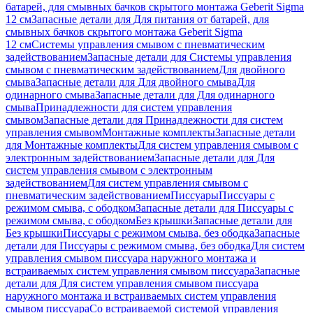
батарей, для смывных бачков скрытого монтажа Geberit Sigma
12 см
Запасные детали для Для питания от батарей, для
смывных бачков скрытого монтажа Geberit Sigma
12 см
Системы управления смывом с пневматическим
задействованием
Запасные детали для Системы управления
смывом с пневматическим задействованием
Для двойного
смыва
Запасные детали для Для двойного смыва
Для
одинарного смыва
Запасные детали для Для одинарного
смыва
Принадлежности для систем управления
смывом
Запасные детали для Принадлежности для систем
управления смывом
Монтажные комплекты
Запасные детали
для Монтажные комплекты
Для систем управления смывом с
электронным задействованием
Запасные детали для Для
систем управления смывом с электронным
задействованием
Для систем управления смывом с
пневматическим задействованием
Писсуары
Писсуары с
режимом смыва, с ободком
Запасные детали для Писсуары с
режимом смыва, с ободком
Без крышки
Запасные детали для
Без крышки
Писсуары с режимом смыва, без ободка
Запасные
детали для Писсуары с режимом смыва, без ободка
Для систем
управления смывом писсуара наружного монтажа и
встраиваемых систем управления смывом писсуара
Запасные
детали для Для систем управления смывом писсуара
наружного монтажа и встраиваемых систем управления
смывом писсуара
Со встраиваемой системой управления