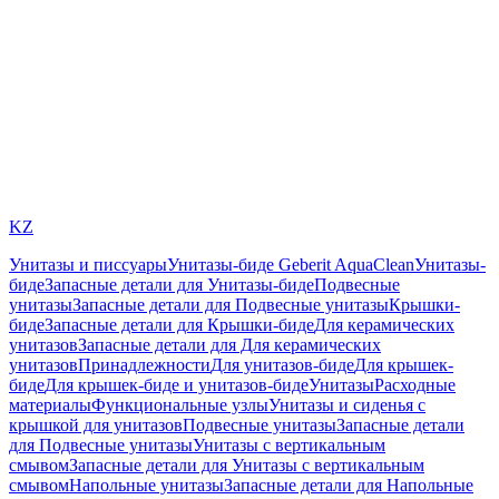
KZ
Унитазы и писсуары
Унитазы-биде Geberit AquaClean
Унитазы-
биде
Запасные детали для Унитазы-биде
Подвесные
унитазы
Запасные детали для Подвесные унитазы
Крышки-
биде
Запасные детали для Крышки-биде
Для керамических
унитазов
Запасные детали для Для керамических
унитазов
Принадлежности
Для унитазов-биде
Для крышек-
биде
Для крышек-биде и унитазов-биде
Унитазы
Расходные
материалы
Функциональные узлы
Унитазы и сиденья с
крышкой для унитазов
Подвесные унитазы
Запасные детали
для Подвесные унитазы
Унитазы с вертикальным
смывом
Запасные детали для Унитазы с вертикальным
смывом
Напольные унитазы
Запасные детали для Напольные