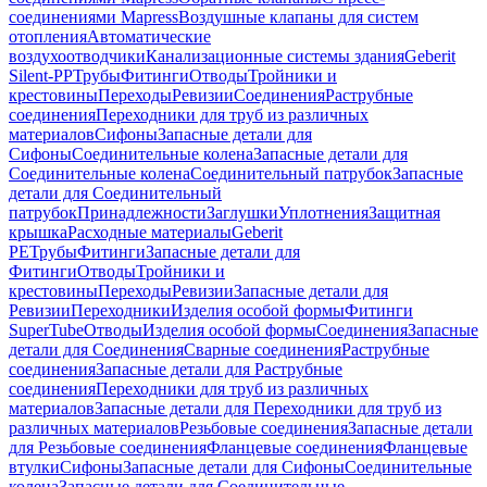
соединениями Mapress
Воздушные клапаны для систем
отопления
Автоматические
воздухоотводчики
Канализационные системы здания
Geberit
Silent-PP
Трубы
Фитинги
Отводы
Тройники и
крестовины
Переходы
Ревизии
Соединения
Раструбные
соединения
Переходники для труб из различных
материалов
Сифоны
Запасные детали для
Сифоны
Соединительные колена
Запасные детали для
Соединительные колена
Соединительный патрубок
Запасные
детали для Соединительный
патрубок
Принадлежности
Заглушки
Уплотнения
Защитная
крышка
Расходные материалы
Geberit
PE
Трубы
Фитинги
Запасные детали для
Фитинги
Отводы
Тройники и
крестовины
Переходы
Ревизии
Запасные детали для
Ревизии
Переходники
Изделия особой формы
Фитинги
SuperTube
Отводы
Изделия особой формы
Соединения
Запасные
детали для Соединения
Сварные соединения
Раструбные
соединения
Запасные детали для Раструбные
соединения
Переходники для труб из различных
материалов
Запасные детали для Переходники для труб из
различных материалов
Резьбовые соединения
Запасные детали
для Резьбовые соединения
Фланцевые соединения
Фланцевые
втулки
Сифоны
Запасные детали для Сифоны
Соединительные
колена
Запасные детали для Соединительные