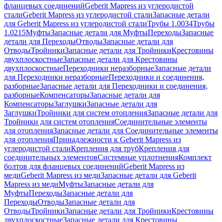
фланцевых соединений
Geberit Mapress из углеродистой
стали
Geberit Mapress из углеродистой стали
Запасные детали
для Geberit Mapress из углеродистой стали
Трубы 1.0034
Трубы
1.0215
Муфты
Запасные детали для Муфты
Переходы
Запасные
детали для Переходы
Отводы
Запасные детали для
Отводы
Тройники
Запасные детали для Тройники
Крестовины
двухплоскостные
Запасные детали для Крестовины
двухплоскостные
Переходники неразборные
Запасные детали
для Переходники неразборные
Переходники и соединения,
разборные
Запасные детали для Переходники и соединения,
разборные
Компенсаторы
Запасные детали для
Компенсаторы
Заглушки
Запасные детали для
Заглушки
Тройники для систем отопления
Запасные детали для
Тройники для систем отопления
Соединительные элементы
для отопления
Запасные детали для Соединительные элементы
для отопления
Принадлежности к Geberit Mapress из
углеродистой стали
Крепления для труб
Крепления для
соединительных элементов
Системные уплотнения
Комплект
болтов для фланцевых соединений
Geberit Mapress из
меди
Geberit Mapress из меди
Запасные детали для Geberit
Mapress из меди
Муфты
Запасные детали для
Муфты
Переходы
Запасные детали для
Переходы
Отводы
Запасные детали для
Отводы
Тройники
Запасные детали для Тройники
Крестовины
двухплоскостные
Запасные детали для Крестовины