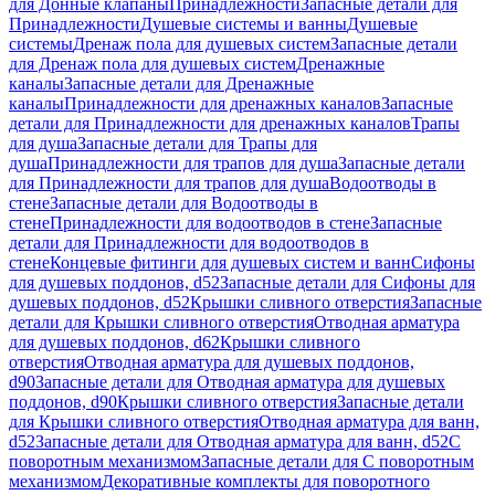
для Донные клапаны
Принадлежности
Запасные детали для
Принадлежности
Душевые системы и ванны
Душевые
системы
Дренаж пола для душевых систем
Запасные детали
для Дренаж пола для душевых систем
Дренажные
каналы
Запасные детали для Дренажные
каналы
Принадлежности для дренажных каналов
Запасные
детали для Принадлежности для дренажных каналов
Трапы
для душа
Запасные детали для Трапы для
душа
Принадлежности для трапов для душа
Запасные детали
для Принадлежности для трапов для душа
Водоотводы в
стене
Запасные детали для Водоотводы в
стене
Принадлежности для водоотводов в стене
Запасные
детали для Принадлежности для водоотводов в
стене
Концевые фитинги для душевых систем и ванн
Сифоны
для душевых поддонов, d52
Запасные детали для Сифоны для
душевых поддонов, d52
Крышки сливного отверстия
Запасные
детали для Крышки сливного отверстия
Отводная арматура
для душевых поддонов, d62
Крышки сливного
отверстия
Отводная арматура для душевых поддонов,
d90
Запасные детали для Отводная арматура для душевых
поддонов, d90
Крышки сливного отверстия
Запасные детали
для Крышки сливного отверстия
Отводная арматура для ванн,
d52
Запасные детали для Отводная арматура для ванн, d52
С
поворотным механизмом
Запасные детали для С поворотным
механизмом
Декоративные комплекты для поворотного