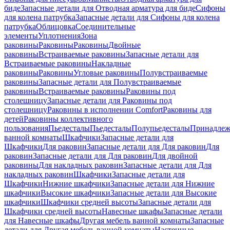
биде
Запасные детали для Отводная арматура для биде
Сифоны
для колена патрубка
Запасные детали для Сифоны для колена
патрубка
Облицовка
Соединительные
элементы
Уплотнения
Зона
раковины
Раковины
Раковины
Двойные
раковины
Встраиваемые раковины
Запасные детали для
Встраиваемые раковины
Накладные
раковины
Раковины
Угловые раковины
Полувстраиваемые
раковины
Запасные детали для Полувстраиваемые
раковины
Встраиваемые раковины
Раковины под
столешницу
Запасные детали для Раковины под
столешницу
Раковины в исполнении Comfort
Pаковины для
детей
Раковины коллективного
пользования
Пьедесталы
Пьедесталы
Полупьедесталы
Принадлеж
ванной комнаты
Шкафчики
Запасные детали для
Шкафчики
Для раковин
Запасные детали для Для раковин
Для
раковин
Запасные детали для Для раковин
Для двойной
раковины
Для накладных pаковин
Запасные детали для Для
накладных pаковин
Шкафчики
Запасные детали для
Шкафчики
Нижние шкафчики
Запасные детали для Нижние
шкафчики
Высокие шкафчики
Запасные детали для Высокие
шкафчики
Шкафчики средней высоты
Запасные детали для
Шкафчики средней высоты
Навесные шкафы
Запасные детали
для Навесные шкафы
Другая мебель ванной комнаты
Запасные
детали для Другая мебель ванной комнаты
Настенные