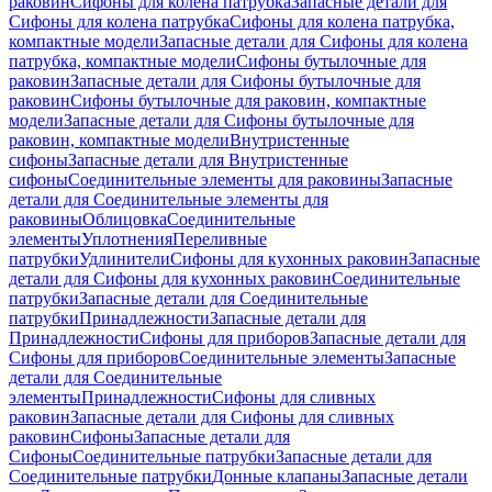
раковин
Сифоны для колена патрубка
Запасные детали для
Сифоны для колена патрубка
Сифоны для колена патрубка,
компактные модели
Запасные детали для Сифоны для колена
патрубка, компактные модели
Сифоны бутылочные для
раковин
Запасные детали для Сифоны бутылочные для
раковин
Сифоны бутылочные для раковин, компактные
модели
Запасные детали для Сифоны бутылочные для
раковин, компактные модели
Внутристенные
сифоны
Запасные детали для Внутристенные
сифоны
Соединительные элементы для раковины
Запасные
детали для Соединительные элементы для
раковины
Облицовка
Соединительные
элементы
Уплотнения
Переливные
патрубки
Удлинители
Сифоны для кухонных раковин
Запасные
детали для Сифоны для кухонных раковин
Соединительные
патрубки
Запасные детали для Соединительные
патрубки
Принадлежности
Запасные детали для
Принадлежности
Сифоны для приборов
Запасные детали для
Сифоны для приборов
Соединительные элементы
Запасные
детали для Соединительные
элементы
Принадлежности
Сифоны для сливных
раковин
Запасные детали для Сифоны для сливных
раковин
Сифоны
Запасные детали для
Сифоны
Соединительные патрубки
Запасные детали для
Соединительные патрубки
Донные клапаны
Запасные детали