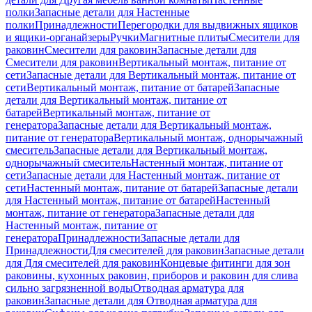
полки
Запасные детали для Настенные
полки
Принадлежности
Перегородки для выдвижных ящиков
и ящики-органайзеры
Ручки
Магнитные плиты
Смесители для
раковин
Смесители для раковин
Запасные детали для
Смесители для раковин
Вертикальный монтаж, питание от
сети
Запасные детали для Вертикальный монтаж, питание от
сети
Вертикальный монтаж, питание от батарей
Запасные
детали для Вертикальный монтаж, питание от
батарей
Вертикальный монтаж, питание от
генератора
Запасные детали для Вертикальный монтаж,
питание от генератора
Вертикальный монтаж, однорычажный
смеситель
Запасные детали для Вертикальный монтаж,
однорычажный смеситель
Настенный монтаж, питание от
сети
Запасные детали для Настенный монтаж, питание от
сети
Настенный монтаж, питание от батарей
Запасные детали
для Настенный монтаж, питание от батарей
Настенный
монтаж, питание от генератора
Запасные детали для
Настенный монтаж, питание от
генератора
Принадлежности
Запасные детали для
Принадлежности
Для смесителей для раковин
Запасные детали
для Для смесителей для раковин
Концевые фитинги для зон
раковины, кухонных раковин, приборов и раковин для слива
сильно загрязненной воды
Отводная арматура для
раковин
Запасные детали для Отводная арматура для