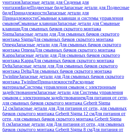
унитазов
Запасные детали для Сиденья для
унитазов
Биде
Подвесные биде
Запасные детали для Подвесные
биде
Принадлежности
Запасные детали для
Принадлежности
Смывные клавиши и системы управления
смывом
Смывные клавиши
Запасные детали для Смывные
клавиши
Для смывных бачков скрытого монтажа
Sigma
Запасные детали для Для смывных бачков скрытого
монтажа Sigma
Для смывных бачков скрытого монтажа
Omega
Запасные детали для Для смывных бачков скрытого
монтажа Omega
Для смывных бачков скрытого монтажа
Kappa
Запасные детали для Для смывных бачков скрытого
монтажа Kappa
Для смывных бачков скрытого монтажа
Delta
Запасные детали для Для смывных бачков скрытого
монтажа Delta
Для смывных бачков скрытого монтажа
Twinline
Запасные детали для Для смывных бачков скрытого
монтажа Twinline
Принадлежности
Расходные
материалы
Системы управления смывом с электронным
задействованием
Запасные детали для Системы управления
смывом с электронным задействованием
Для питания от сети,
для смывных бачков скрытого монтажа Geberit Sigma
12 см
Запасные детали для Для питания от сети, для смывных
бачков скрытого монтажа Geberit Sigma 12 см
Для питания от
сети, для смывных бачков скрытого монтажа Geberit Sigma
8 см
Запасные детали для Для питания от сети, для смывных
бачков скрытого монтажа Geberit Sigma 8 см
Для питания от