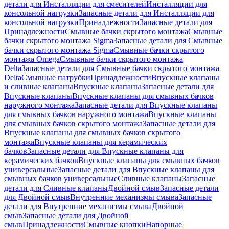
детали для Инсталляции для смесителей
Инсталляции для
консольной нагрузки
Запасные детали для Инсталляции для
консольной нагрузки
Принадлежности
Запасные детали для
Принадлежности
Смывные бачки скрытого монтажа
Смывные
бачки скрытого монтажа Sigma
Запасные детали для Смывные
бачки скрытого монтажа Sigma
Смывные бачки скрытого
монтажа Omega
Смывные бачки скрытого монтажа
Delta
Запасные детали для Смывные бачки скрытого монтажа
Delta
Смывные патрубки
Принадлежности
Впускные клапаны
и сливные клапаны
Впускные клапаны
Запасные детали для
Впускные клапаны
Впускные клапаны для смывных бачков
наружного монтажа
Запасные детали для Впускные клапаны
для смывных бачков наружного монтажа
Впускные клапаны
для смывных бачков скрытого монтажа
Запасные детали для
Впускные клапаны для смывных бачков скрытого
монтажа
Впускные клапаны для керамических
бачков
Запасные детали для Впускные клапаны для
керамических бачков
Впускные клапаны для смывных бачков
универсальные
Запасные детали для Впускные клапаны для
смывных бачков универсальные
Сливные клапаны
Запасные
детали для Сливные клапаны
Двойной смыв
Запасные детали
для Двойной смыв
Внутренние механизмы смыва
Запасные
детали для Внутренние механизмы смыва
Двойной
смыв
Запасные детали для Двойной
смыв
Принадлежности
Смывные кнопки
Напорные