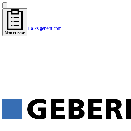
На kz.geberit.com
Мои списки