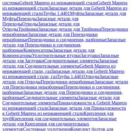
системы
Geberit Mapress из нержавеющей стали
Geberit Mapress
из нержавеющей стали
Запасные детали для Geberit Mapress из
нержавеющей стали
Трубы 1.4401
Муфты
Запасные детали для
Муфты
Переходы
Запасные детали для
Переходы
Отводы
Запасные детали для
Отводы
Тройники
Запасные детали для Тройники
Переходники
неразборные
Запасные детали для Переходники
неразборные
Переходники и соединения, разборные
Запасные
детали для Переходники и соединения,
разборные
Компенсаторы
Запасные детали для
Компенсаторы
Уплотнительные втулки
Заглушки
Запасные
детали для Заглушки
Соединительные элементы
Запасные
детали для Соединительные элементы
Geberit Mapress из
нержавеющей стали, газ
Запасные детали для Geberit Mapress
из нержавеющей стали, газ
Трубы 1.4401
Отводы
Запасные
детали для Отводы
Переходники неразборные
Запасные детали
для Переходники неразборные
Переходники и соединения,
разборные
Запасные детали для Переходники и соединения,
разборные
Соединительные элементы
Запасные детали для
Соединительные элементы
Принадлежности к Geberit Mapress
из нержавеющей стали
Запасные детали для Принадлежности
к Geberit Mapress из нержавеющей стали
Крепления для
труб
Крепления для соединительных элементов
Запасные
детали для Крепления для соединительных
элементов
Системные уплотнения
Комплект болтов для