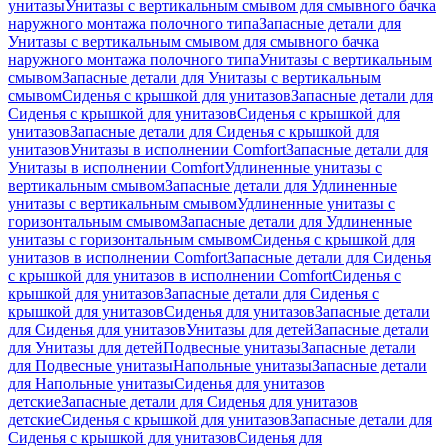
унитазы
Унитазы с вертикальным смывом для смывного бачка
наружного монтажа полочного типа
Запасные детали для
Унитазы с вертикальным смывом для смывного бачка
наружного монтажа полочного типа
Унитазы с вертикальным
смывом
Запасные детали для Унитазы с вертикальным
смывом
Сиденья с крышкой для унитазов
Запасные детали для
Сиденья с крышкой для унитазов
Сиденья с крышкой для
унитазов
Запасные детали для Сиденья с крышкой для
унитазов
Унитазы в исполнении Comfort
Запасные детали для
Унитазы в исполнении Comfort
Удлиненные унитазы с
вертикальным смывом
Запасные детали для Удлиненные
унитазы с вертикальным смывом
Удлиненные унитазы с
горизонтальным смывом
Запасные детали для Удлиненные
унитазы с горизонтальным смывом
Сиденья с крышкой для
унитазов в исполнении Comfort
Запасные детали для Сиденья
с крышкой для унитазов в исполнении Comfort
Сиденья с
крышкой для унитазов
Запасные детали для Сиденья с
крышкой для унитазов
Сиденья для унитазов
Запасные детали
для Сиденья для унитазов
Унитазы для детей
Запасные детали
для Унитазы для детей
Подвесные унитазы
Запасные детали
для Подвесные унитазы
Напольные унитазы
Запасные детали
для Напольные унитазы
Сиденья для унитазов
детские
Запасные детали для Сиденья для унитазов
детские
Сиденья с крышкой для унитазов
Запасные детали для
Сиденья с крышкой для унитазов
Сиденья для