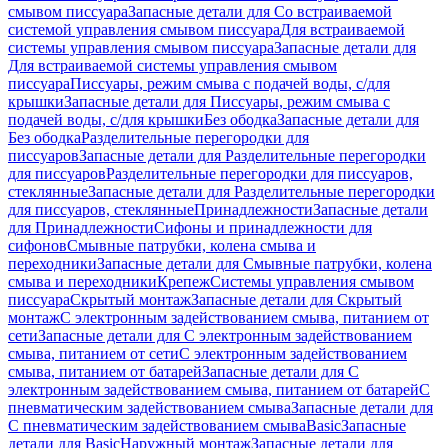
смывом писсуара
Запасные детали для Со встраиваемой
системой управления смывом писсуара
Для встраиваемой
системы управления смывом писсуара
Запасные детали для
Для встраиваемой системы управления смывом
писсуара
Писсуары, режим смыва с подачей воды, с/для
крышки
Запасные детали для Писсуары, режим смыва с
подачей воды, с/для крышки
Без ободка
Запасные детали для
Без ободка
Разделительные перегородки для
писсуаров
Запасные детали для Разделительные перегородки
для писсуаров
Разделительные перегородки для писсуаров,
стеклянные
Запасные детали для Разделительные перегородки
для писсуаров, стеклянные
Принадлежности
Запасные детали
для Принадлежности
Сифоны и принадлежности для
сифонов
Смывные патрубки, колена смыва и
переходники
Запасные детали для Смывные патрубки, колена
смыва и переходники
Крепеж
Системы управления смывом
писсуара
Скрытый монтаж
Запасные детали для Скрытый
монтаж
С электронным задействованием смыва, питанием от
сети
Запасные детали для С электронным задействованием
смыва, питанием от сети
С электронным задействованием
смыва, питанием от батарей
Запасные детали для С
электронным задействованием смыва, питанием от батарей
С
пневматическим задействованием смыва
Запасные детали для
С пневматическим задействованием смыва
Basic
Запасные
детали для Basic
Наружный монтаж
Запасные детали для