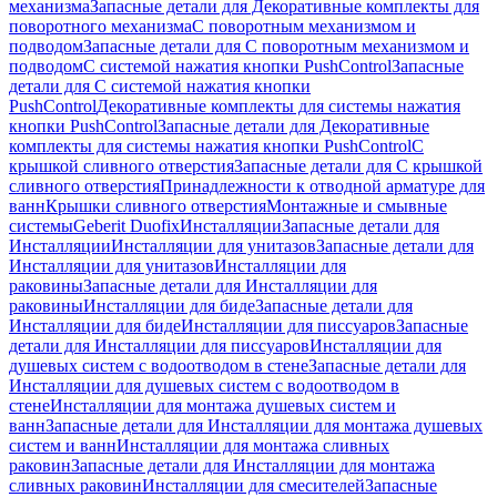
механизма
Запасные детали для Декоративные комплекты для
поворотного механизма
С поворотным механизмом и
подводом
Запасные детали для С поворотным механизмом и
подводом
С системой нажатия кнопки PushControl
Запасные
детали для С системой нажатия кнопки
PushControl
Декоративные комплекты для системы нажатия
кнопки PushControl
Запасные детали для Декоративные
комплекты для системы нажатия кнопки PushControl
С
крышкой сливного отверстия
Запасные детали для С крышкой
сливного отверстия
Принадлежности к отводной арматуре для
ванн
Крышки сливного отверстия
Монтажные и смывные
системы
Geberit Duofix
Инсталляции
Запасные детали для
Инсталляции
Инсталляции для унитазов
Запасные детали для
Инсталляции для унитазов
Инсталляции для
раковины
Запасные детали для Инсталляции для
раковины
Инсталляции для биде
Запасные детали для
Инсталляции для биде
Инсталляции для писсуаров
Запасные
детали для Инсталляции для писсуаров
Инсталляции для
душевых систем с водоотводом в стене
Запасные детали для
Инсталляции для душевых систем с водоотводом в
стене
Инсталляции для монтажа душевых систем и
ванн
Запасные детали для Инсталляции для монтажа душевых
систем и ванн
Инсталляции для монтажа сливных
раковин
Запасные детали для Инсталляции для монтажа
сливных раковин
Инсталляции для смесителей
Запасные