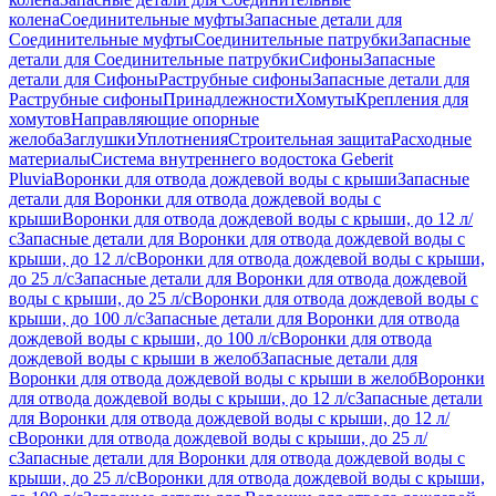
колена
Соединительные муфты
Запасные детали для
Соединительные муфты
Соединительные патрубки
Запасные
детали для Соединительные патрубки
Сифоны
Запасные
детали для Сифоны
Раструбные сифоны
Запасные детали для
Раструбные сифоны
Принадлежности
Хомуты
Крепления для
хомутов
Направляющие опорные
желоба
Заглушки
Уплотнения
Строительная защита
Расходные
материалы
Система внутреннего водостока Geberit
Pluvia
Воронки для отвода дождевой воды с крыши
Запасные
детали для Воронки для отвода дождевой воды с
крыши
Воронки для отвода дождевой воды с крыши, до 12 л/
с
Запасные детали для Воронки для отвода дождевой воды с
крыши, до 12 л/с
Воронки для отвода дождевой воды с крыши,
до 25 л/с
Запасные детали для Воронки для отвода дождевой
воды с крыши, до 25 л/с
Воронки для отвода дождевой воды с
крыши, до 100 л/с
Запасные детали для Воронки для отвода
дождевой воды с крыши, до 100 л/с
Воронки для отвода
дождевой воды с крыши в желоб
Запасные детали для
Воронки для отвода дождевой воды с крыши в желоб
Воронки
для отвода дождевой воды с крыши, до 12 л/с
Запасные детали
для Воронки для отвода дождевой воды с крыши, до 12 л/
с
Воронки для отвода дождевой воды с крыши, до 25 л/
с
Запасные детали для Воронки для отвода дождевой воды с
крыши, до 25 л/с
Воронки для отвода дождевой воды с крыши,