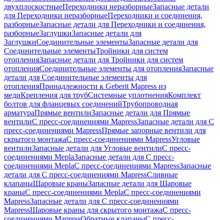
двухплоскостные
Переходники неразборные
Запасные детали
для Переходники неразборные
Переходники и соединения,
разборные
Запасные детали для Переходники и соединения,
разборные
Заглушки
Запасные детали для
Заглушки
Соединительные элементы
Запасные детали для
Соединительные элементы
Тройники для систем
отопления
Запасные детали для Тройники для систем
отопления
Соединительные элементы для отопления
Запасные
детали для Соединительные элементы для
отопления
Принадлежности к Geberit Mapress из
меди
Крепления для труб
Системные уплотнения
Комплект
болтов для фланцевых соединений
Трубопроводная
арматура
Прямые вентили
Запасные детали для Прямые
вентили
С пресс-соединениями Mapress
Запасные детали для С
пресс-соединениями Mapress
Прямые запорные вентили для
скрытого монтажа
С пресс-соединениями Mapress
Угловые
вентили
Запасные детали для Угловые вентили
С пресс-
соединениями Mepla
Запасные детали для С пресс-
соединениями Mepla
С пресс-соединениями Mapress
Запасные
детали для С пресс-соединениями Mapress
Сливные
клапаны
Шаровые краны
Запасные детали для Шаровые
краны
С пресс-соединениями Mepla
С пресс-соединениями
Mapress
Запасные детали для С пресс-соединениями
Mapress
Шаровые краны для скрытого монтажа
С пресс-
соединениями Mapress
Обратные клапаны
С пресс-