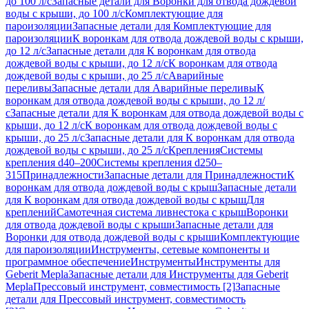
до 100 л/с
Запасные детали для Воронки для отвода дождевой
воды с крыши, до 100 л/с
Комплектующие для
пароизоляции
Запасные детали для Комплектующие для
пароизоляции
К воронкам для отвода дождевой воды с крыши,
до 12 л/с
Запасные детали для К воронкам для отвода
дождевой воды с крыши, до 12 л/с
К воронкам для отвода
дождевой воды с крыши, до 25 л/с
Аварийные
переливы
Запасные детали для Аварийные переливы
К
воронкам для отвода дождевой воды с крыши, до 12 л/
с
Запасные детали для К воронкам для отвода дождевой воды с
крыши, до 12 л/с
К воронкам для отвода дождевой воды с
крыши, до 25 л/с
Запасные детали для К воронкам для отвода
дождевой воды с крыши, до 25 л/с
Крепления
Системы
крепления d40–200
Системы крепления d250–
315
Принадлежности
Запасные детали для Принадлежности
К
воронкам для отвода дождевой воды с крыш
Запасные детали
для К воронкам для отвода дождевой воды с крыш
Для
креплений
Самотечная система ливнестока с крыш
Воронки
для отвода дождевой воды с крыши
Запасные детали для
Воронки для отвода дождевой воды с крыши
Комплектующие
для пароизоляции
Инструменты, сетевые компоненты и
программное обеспечение
Инструменты
Инструменты для
Geberit Mepla
Запасные детали для Инструменты для Geberit
Mepla
Прессовый инструмент, совместимость [2]
Запасные
детали для Прессовый инструмент, совместимость