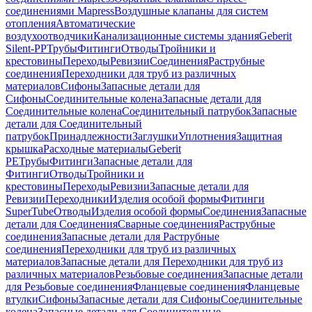
соединениями Mapress
Воздушные клапаны для систем
отопления
Автоматические
воздухоотводчики
Канализационные системы здания
Geberit
Silent-PP
Трубы
Фитинги
Отводы
Тройники и
крестовины
Переходы
Ревизии
Соединения
Раструбные
соединения
Переходники для труб из различных
материалов
Сифоны
Запасные детали для
Сифоны
Соединительные колена
Запасные детали для
Соединительные колена
Соединительный патрубок
Запасные
детали для Соединительный
патрубок
Принадлежности
Заглушки
Уплотнения
Защитная
крышка
Расходные материалы
Geberit
PE
Трубы
Фитинги
Запасные детали для
Фитинги
Отводы
Тройники и
крестовины
Переходы
Ревизии
Запасные детали для
Ревизии
Переходники
Изделия особой формы
Фитинги
SuperTube
Отводы
Изделия особой формы
Соединения
Запасные
детали для Соединения
Сварные соединения
Раструбные
соединения
Запасные детали для Раструбные
соединения
Переходники для труб из различных
материалов
Запасные детали для Переходники для труб из
различных материалов
Резьбовые соединения
Запасные детали
для Резьбовые соединения
Фланцевые соединения
Фланцевые
втулки
Сифоны
Запасные детали для Сифоны
Соединительные
колена
Запасные детали для Соединительные