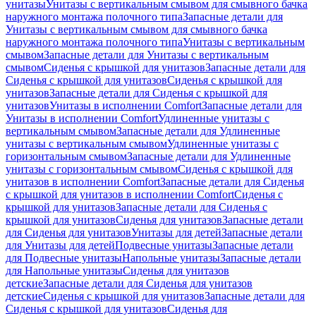
унитазы
Унитазы с вертикальным смывом для смывного бачка
наружного монтажа полочного типа
Запасные детали для
Унитазы с вертикальным смывом для смывного бачка
наружного монтажа полочного типа
Унитазы с вертикальным
смывом
Запасные детали для Унитазы с вертикальным
смывом
Сиденья с крышкой для унитазов
Запасные детали для
Сиденья с крышкой для унитазов
Сиденья с крышкой для
унитазов
Запасные детали для Сиденья с крышкой для
унитазов
Унитазы в исполнении Comfort
Запасные детали для
Унитазы в исполнении Comfort
Удлиненные унитазы с
вертикальным смывом
Запасные детали для Удлиненные
унитазы с вертикальным смывом
Удлиненные унитазы с
горизонтальным смывом
Запасные детали для Удлиненные
унитазы с горизонтальным смывом
Сиденья с крышкой для
унитазов в исполнении Comfort
Запасные детали для Сиденья
с крышкой для унитазов в исполнении Comfort
Сиденья с
крышкой для унитазов
Запасные детали для Сиденья с
крышкой для унитазов
Сиденья для унитазов
Запасные детали
для Сиденья для унитазов
Унитазы для детей
Запасные детали
для Унитазы для детей
Подвесные унитазы
Запасные детали
для Подвесные унитазы
Напольные унитазы
Запасные детали
для Напольные унитазы
Сиденья для унитазов
детские
Запасные детали для Сиденья для унитазов
детские
Сиденья с крышкой для унитазов
Запасные детали для
Сиденья с крышкой для унитазов
Сиденья для