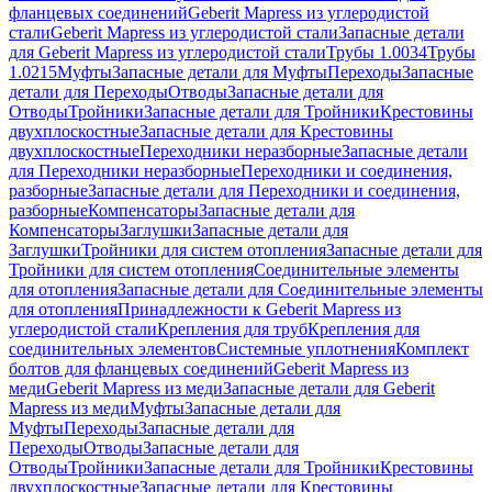
фланцевых соединений
Geberit Mapress из углеродистой
стали
Geberit Mapress из углеродистой стали
Запасные детали
для Geberit Mapress из углеродистой стали
Трубы 1.0034
Трубы
1.0215
Муфты
Запасные детали для Муфты
Переходы
Запасные
детали для Переходы
Отводы
Запасные детали для
Отводы
Тройники
Запасные детали для Тройники
Крестовины
двухплоскостные
Запасные детали для Крестовины
двухплоскостные
Переходники неразборные
Запасные детали
для Переходники неразборные
Переходники и соединения,
разборные
Запасные детали для Переходники и соединения,
разборные
Компенсаторы
Запасные детали для
Компенсаторы
Заглушки
Запасные детали для
Заглушки
Тройники для систем отопления
Запасные детали для
Тройники для систем отопления
Соединительные элементы
для отопления
Запасные детали для Соединительные элементы
для отопления
Принадлежности к Geberit Mapress из
углеродистой стали
Крепления для труб
Крепления для
соединительных элементов
Системные уплотнения
Комплект
болтов для фланцевых соединений
Geberit Mapress из
меди
Geberit Mapress из меди
Запасные детали для Geberit
Mapress из меди
Муфты
Запасные детали для
Муфты
Переходы
Запасные детали для
Переходы
Отводы
Запасные детали для
Отводы
Тройники
Запасные детали для Тройники
Крестовины
двухплоскостные
Запасные детали для Крестовины