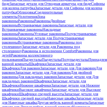
биде
Запасные детали для Отводная арматура для биде
Сифоны
для колена патрубка
Запасные детали для Сифоны для колена
патрубка
Облицовка
Соединительные
элементы
Уплотнения
Зона
раковины
Раковины
Раковины
Двойные
раковины
Встраиваемые раковины
Запасные детали для
Встраиваемые раковины
Накладные
раковины
Раковины
Угловые раковины
Полувстраиваемые
раковины
Запасные детали для Полувстраиваемые
раковины
Встраиваемые раковины
Раковины под
столешницу
Запасные детали для Раковины под
столешницу
Раковины в исполнении Comfort
Pаковины для
детей
Раковины коллективного
пользования
Пьедесталы
Пьедесталы
Полупьедесталы
Принадлеж
ванной комнаты
Шкафчики
Запасные детали для
Шкафчики
Для раковин
Запасные детали для Для раковин
Для
раковин
Запасные детали для Для раковин
Для двойной
раковины
Для накладных pаковин
Запасные детали для Для
накладных pаковин
Шкафчики
Запасные детали для
Шкафчики
Нижние шкафчики
Запасные детали для Нижние
шкафчики
Высокие шкафчики
Запасные детали для Высокие
шкафчики
Шкафчики средней высоты
Запасные детали для
Шкафчики средней высоты
Навесные шкафы
Запасные детали
для Навесные шкафы
Другая мебель ванной комнаты
Запасные
детали для Другая мебель ванной комнаты
Настенные