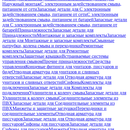
Наружный монтаж
С электронным задействованием смыва,
питанием от сети
Запасные детали для С электронным
задействованием смыва, питанием от сети
С электронным
задействованием смыва, питанием от батарей
Запасные детали
для С электронным задействованием смыва, питанием от
батарей
Принадлежности
Запасные детали для
Принадлежности
Монтажные и запасные комплекты
Запасные
детали для Монтажные и запасные комплекты
Смывные
патрубки, колена смыва и переходники
Ремонтные
комплекты
Запасные детали для Ремонтные
комплекты
Защитные крышки
Встраиваемые системы
управления смывом
Прочие принадлежности
Средства
управления
Концевые фитинги для унитазов, писсуаров и
биде
Отводная арматура для унитазов и сливных
отверстий
Запасные детали для Отводная арматура для
унитазов и сливных отверстий
Сифоны
Комплекты для
подключения
Запасные детали для Комплекты для
подключения
Удлинители к колену смыва
Запасные детали для
Удлинители к колену смыва
Соединительные элементы из
ПВХ
Запасные детали для Соединительные элементы из
ПВХ
Манжеты и защитные заглушки
Переходники и
соединительные элементы
Отводная арматура для
писсуаров
Запасные детали для Отводная арматура для
писсуаров
Cифоны для писсуаров
Запасные детали для
Cифоны для писсуаров
Манжеты
Отводная арматура для