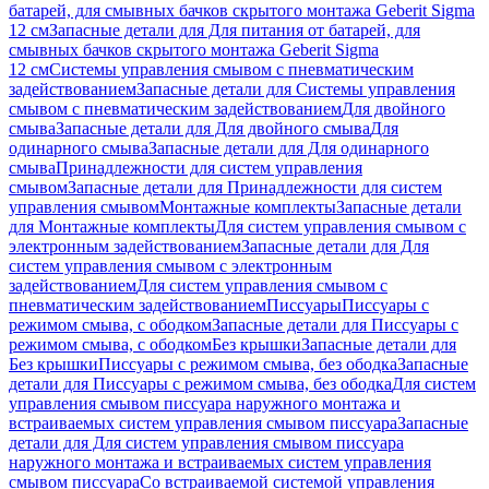
батарей, для смывных бачков скрытого монтажа Geberit Sigma
12 см
Запасные детали для Для питания от батарей, для
смывных бачков скрытого монтажа Geberit Sigma
12 см
Системы управления смывом с пневматическим
задействованием
Запасные детали для Системы управления
смывом с пневматическим задействованием
Для двойного
смыва
Запасные детали для Для двойного смыва
Для
одинарного смыва
Запасные детали для Для одинарного
смыва
Принадлежности для систем управления
смывом
Запасные детали для Принадлежности для систем
управления смывом
Монтажные комплекты
Запасные детали
для Монтажные комплекты
Для систем управления смывом с
электронным задействованием
Запасные детали для Для
систем управления смывом с электронным
задействованием
Для систем управления смывом с
пневматическим задействованием
Писсуары
Писсуары с
режимом смыва, с ободком
Запасные детали для Писсуары с
режимом смыва, с ободком
Без крышки
Запасные детали для
Без крышки
Писсуары с режимом смыва, без ободка
Запасные
детали для Писсуары с режимом смыва, без ободка
Для систем
управления смывом писсуара наружного монтажа и
встраиваемых систем управления смывом писсуара
Запасные
детали для Для систем управления смывом писсуара
наружного монтажа и встраиваемых систем управления
смывом писсуара
Со встраиваемой системой управления