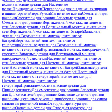
полки
Запасные детали для Настенные
полки
Принадлежности
Перегородки для выдвижных ящиков
и ящики-органайзеры
Ручки
Магнитные плиты
Смесители для
раковин
Смесители для раковин
Запасные детали для
Смесители для раковин
Вертикальный монтаж, питание от
сети
Запасные детали для Вертикальный монтаж, питание от
сети
Вертикальный монтаж, питание от батарей
Запасные
детали для Вертикальный монтаж, питание от
батарей
Вертикальный монтаж, питание от
генератора
Запасные детали для Вертикальный монтаж,
питание от генератора
Вертикальный монтаж, однорычажный
смеситель
Запасные детали для Вертикальный монтаж,
однорычажный смеситель
Настенный монтаж, питание от
сети
Запасные детали для Настенный монтаж, питание от
сети
Настенный монтаж, питание от батарей
Запасные детали
для Настенный монтаж, питание от батарей
Настенный
монтаж, питание от генератора
Запасные детали для
Настенный монтаж, питание от
генератора
Принадлежности
Запасные детали для
Принадлежности
Для смесителей для раковин
Запасные детали
для Для смесителей для раковин
Концевые фитинги для зон
раковины, кухонных раковин, приборов и раковин для слива
сильно загрязненной воды
Отводная арматура для
раковин
Запасные детали для Отводная арматура для