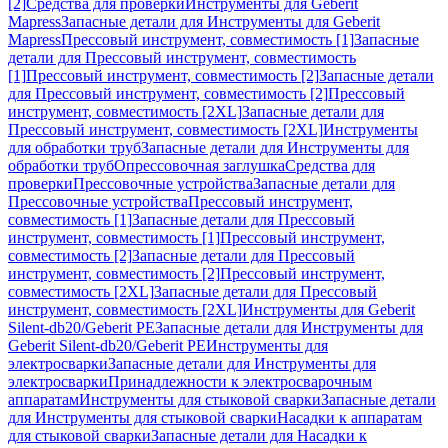
[2]
Средства для проверки
Инструменты для Geberit
Mapress
Запасные детали для Инструменты для Geberit
Mapress
Прессовый инструмент, совместимость [1]
Запасные
детали для Прессовый инструмент, совместимость
[1]
Прессовый инструмент, совместимость [2]
Запасные детали
для Прессовый инструмент, совместимость [2]
Прессовый
инструмент, совместимость [2XL]
Запасные детали для
Прессовый инструмент, совместимость [2XL]
Инструменты
для обработки труб
Запасные детали для Инструменты для
обработки труб
Опрессовочная заглушка
Средства для
проверки
Прессовочные устройства
Запасные детали для
Прессовочные устройства
Прессовый инструмент,
совместимость [1]
Запасные детали для Прессовый
инструмент, совместимость [1]
Прессовый инструмент,
совместимость [2]
Запасные детали для Прессовый
инструмент, совместимость [2]
Прессовый инструмент,
совместимость [2XL]
Запасные детали для Прессовый
инструмент, совместимость [2XL]
Инструменты для Geberit
Silent-db20/Geberit PE
Запасные детали для Инструменты для
Geberit Silent-db20/Geberit PE
Инструменты для
электросварки
Запасные детали для Инструменты для
электросварки
Принадлежности к электросварочным
аппаратам
Инструменты для стыковой сварки
Запасные детали
для Инструменты для стыковой сварки
Насадки к аппаратам
для стыковой сварки
Запасные детали для Насадки к