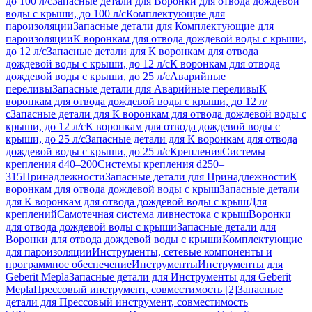
до 100 л/с
Запасные детали для Воронки для отвода дождевой
воды с крыши, до 100 л/с
Комплектующие для
пароизоляции
Запасные детали для Комплектующие для
пароизоляции
К воронкам для отвода дождевой воды с крыши,
до 12 л/с
Запасные детали для К воронкам для отвода
дождевой воды с крыши, до 12 л/с
К воронкам для отвода
дождевой воды с крыши, до 25 л/с
Аварийные
переливы
Запасные детали для Аварийные переливы
К
воронкам для отвода дождевой воды с крыши, до 12 л/
с
Запасные детали для К воронкам для отвода дождевой воды с
крыши, до 12 л/с
К воронкам для отвода дождевой воды с
крыши, до 25 л/с
Запасные детали для К воронкам для отвода
дождевой воды с крыши, до 25 л/с
Крепления
Системы
крепления d40–200
Системы крепления d250–
315
Принадлежности
Запасные детали для Принадлежности
К
воронкам для отвода дождевой воды с крыш
Запасные детали
для К воронкам для отвода дождевой воды с крыш
Для
креплений
Самотечная система ливнестока с крыш
Воронки
для отвода дождевой воды с крыши
Запасные детали для
Воронки для отвода дождевой воды с крыши
Комплектующие
для пароизоляции
Инструменты, сетевые компоненты и
программное обеспечение
Инструменты
Инструменты для
Geberit Mepla
Запасные детали для Инструменты для Geberit
Mepla
Прессовый инструмент, совместимость [2]
Запасные
детали для Прессовый инструмент, совместимость