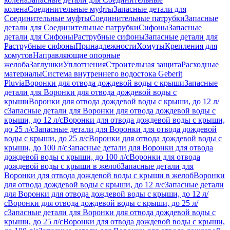
колена
Соединительные муфты
Запасные детали для
Соединительные муфты
Соединительные патрубки
Запасные
детали для Соединительные патрубки
Сифоны
Запасные
детали для Сифоны
Раструбные сифоны
Запасные детали для
Раструбные сифоны
Принадлежности
Хомуты
Крепления для
хомутов
Направляющие опорные
желоба
Заглушки
Уплотнения
Строительная защита
Расходные
материалы
Система внутреннего водостока Geberit
Pluvia
Воронки для отвода дождевой воды с крыши
Запасные
детали для Воронки для отвода дождевой воды с
крыши
Воронки для отвода дождевой воды с крыши, до 12 л/
с
Запасные детали для Воронки для отвода дождевой воды с
крыши, до 12 л/с
Воронки для отвода дождевой воды с крыши,
до 25 л/с
Запасные детали для Воронки для отвода дождевой
воды с крыши, до 25 л/с
Воронки для отвода дождевой воды с
крыши, до 100 л/с
Запасные детали для Воронки для отвода
дождевой воды с крыши, до 100 л/с
Воронки для отвода
дождевой воды с крыши в желоб
Запасные детали для
Воронки для отвода дождевой воды с крыши в желоб
Воронки
для отвода дождевой воды с крыши, до 12 л/с
Запасные детали
для Воронки для отвода дождевой воды с крыши, до 12 л/
с
Воронки для отвода дождевой воды с крыши, до 25 л/
с
Запасные детали для Воронки для отвода дождевой воды с
крыши, до 25 л/с
Воронки для отвода дождевой воды с крыши,