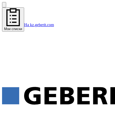
На kz.geberit.com
Мои списки