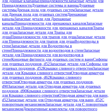
для Донные клапаны
Принадлежности
Запасные детали для
Принадлежности
Душевые системы и ванны
Душевые
системы
Дренаж пола для душевых систем
Запасные детали
для Дренаж пола для душевых систем
Дренажные
каналы
Запасные детали для Дренажные
каналы
Принадлежности для дренажных каналов
Запасные
детали для Принадлежности для дренажных каналов
Трапы
для душа
Запасные детали для Трапы для
душа
Принадлежности для трапов для душа
Запасные детали
для Принадлежности для трапов для душа
Водоотводы в
стене
Запасные детали для Водоотводы в
стене
Принадлежности для водоотводов в стене
Запасные
детали для Принадлежности для водоотводов в
стене
Концевые фитинги для душевых систем и ванн
Сифоны
для душевых поддонов, d52
Запасные детали для Сифоны для
душевых поддонов, d52
Крышки сливного отверстия
Запасные
детали для Крышки сливного отверстия
Отводная арматура
для душевых поддонов, d62
Крышки сливного
отверстия
Отводная арматура для душевых поддонов,
d90
Запасные детали для Отводная арматура для душевых
поддонов, d90
Крышки сливного отверстия
Запасные детали
для Крышки сливного отверстия
Отводная арматура для ванн,
d52
Запасные детали для Отводная арматура для ванн, d52
С
поворотным механизмом
Запасные детали для С поворотным
механизмом
Декоративные комплекты для поворотного