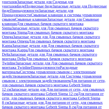
унитазов
Запасные детали для Сиденья для
унитазов
Биде
Подвесные биде
Запасные детали для Подвесные
биде
Принадлежности
Запасные детали для
Принадлежности
Смывные клавиши и системы управления
смывом
Смывные клавиши
Запасные детали для Смывные
клавиши
Для смывных бачков скрытого монтажа
Sigma
Запасные детали для Для смывных бачков скрытого
монтажа Sigma
Для смывных бачков скрытого монтажа
Omega
Запасные детали для Для смывных бачков скрытого
монтажа Omega
Для смывных бачков скрытого монтажа
Kappa
Запасные детали для Для смывных бачков скрытого
монтажа Kappa
Для смывных бачков скрытого монтажа
Delta
Запасные детали для Для смывных бачков скрытого
монтажа Delta
Для смывных бачков скрытого монтажа
Twinline
Запасные детали для Для смывных бачков скрытого
монтажа Twinline
Принадлежности
Расходные
материалы
Системы управления смывом с электронным
задействованием
Запасные детали для Системы управления
смывом с электронным задействованием
Для питания от сети,
для смывных бачков скрытого монтажа Geberit Sigma
12 см
Запасные детали для Для питания от сети, для смывных
бачков скрытого монтажа Geberit Sigma 12 см
Для питания от
сети, для смывных бачков скрытого монтажа Geberit Sigma
8 см
Запасные детали для Для питания от сети, для смывных
бачков скрытого монтажа Geberit Sigma 8 см
Для питания от