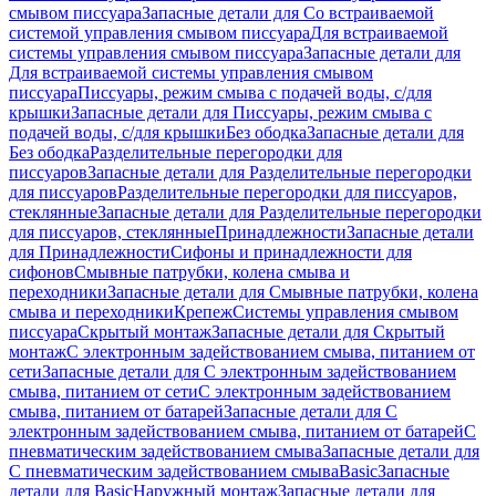
смывом писсуара
Запасные детали для Со встраиваемой
системой управления смывом писсуара
Для встраиваемой
системы управления смывом писсуара
Запасные детали для
Для встраиваемой системы управления смывом
писсуара
Писсуары, режим смыва с подачей воды, с/для
крышки
Запасные детали для Писсуары, режим смыва с
подачей воды, с/для крышки
Без ободка
Запасные детали для
Без ободка
Разделительные перегородки для
писсуаров
Запасные детали для Разделительные перегородки
для писсуаров
Разделительные перегородки для писсуаров,
стеклянные
Запасные детали для Разделительные перегородки
для писсуаров, стеклянные
Принадлежности
Запасные детали
для Принадлежности
Сифоны и принадлежности для
сифонов
Смывные патрубки, колена смыва и
переходники
Запасные детали для Смывные патрубки, колена
смыва и переходники
Крепеж
Системы управления смывом
писсуара
Скрытый монтаж
Запасные детали для Скрытый
монтаж
С электронным задействованием смыва, питанием от
сети
Запасные детали для С электронным задействованием
смыва, питанием от сети
С электронным задействованием
смыва, питанием от батарей
Запасные детали для С
электронным задействованием смыва, питанием от батарей
С
пневматическим задействованием смыва
Запасные детали для
С пневматическим задействованием смыва
Basic
Запасные
детали для Basic
Наружный монтаж
Запасные детали для