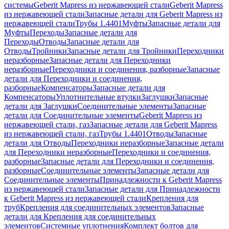
системы
Geberit Mapress из нержавеющей стали
Geberit Mapress
из нержавеющей стали
Запасные детали для Geberit Mapress из
нержавеющей стали
Трубы 1.4401
Муфты
Запасные детали для
Муфты
Переходы
Запасные детали для
Переходы
Отводы
Запасные детали для
Отводы
Тройники
Запасные детали для Тройники
Переходники
неразборные
Запасные детали для Переходники
неразборные
Переходники и соединения, разборные
Запасные
детали для Переходники и соединения,
разборные
Компенсаторы
Запасные детали для
Компенсаторы
Уплотнительные втулки
Заглушки
Запасные
детали для Заглушки
Соединительные элементы
Запасные
детали для Соединительные элементы
Geberit Mapress из
нержавеющей стали, газ
Запасные детали для Geberit Mapress
из нержавеющей стали, газ
Трубы 1.4401
Отводы
Запасные
детали для Отводы
Переходники неразборные
Запасные детали
для Переходники неразборные
Переходники и соединения,
разборные
Запасные детали для Переходники и соединения,
разборные
Соединительные элементы
Запасные детали для
Соединительные элементы
Принадлежности к Geberit Mapress
из нержавеющей стали
Запасные детали для Принадлежности
к Geberit Mapress из нержавеющей стали
Крепления для
труб
Крепления для соединительных элементов
Запасные
детали для Крепления для соединительных
элементов
Системные уплотнения
Комплект болтов для