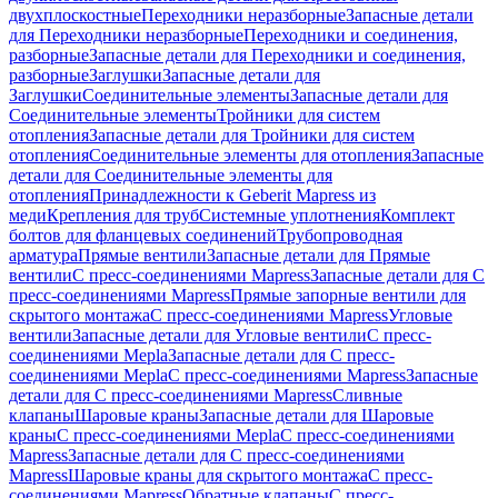
двухплоскостные
Переходники неразборные
Запасные детали
для Переходники неразборные
Переходники и соединения,
разборные
Запасные детали для Переходники и соединения,
разборные
Заглушки
Запасные детали для
Заглушки
Соединительные элементы
Запасные детали для
Соединительные элементы
Тройники для систем
отопления
Запасные детали для Тройники для систем
отопления
Соединительные элементы для отопления
Запасные
детали для Соединительные элементы для
отопления
Принадлежности к Geberit Mapress из
меди
Крепления для труб
Системные уплотнения
Комплект
болтов для фланцевых соединений
Трубопроводная
арматура
Прямые вентили
Запасные детали для Прямые
вентили
С пресс-соединениями Mapress
Запасные детали для С
пресс-соединениями Mapress
Прямые запорные вентили для
скрытого монтажа
С пресс-соединениями Mapress
Угловые
вентили
Запасные детали для Угловые вентили
С пресс-
соединениями Mepla
Запасные детали для С пресс-
соединениями Mepla
С пресс-соединениями Mapress
Запасные
детали для С пресс-соединениями Mapress
Сливные
клапаны
Шаровые краны
Запасные детали для Шаровые
краны
С пресс-соединениями Mepla
С пресс-соединениями
Mapress
Запасные детали для С пресс-соединениями
Mapress
Шаровые краны для скрытого монтажа
С пресс-
соединениями Mapress
Обратные клапаны
С пресс-