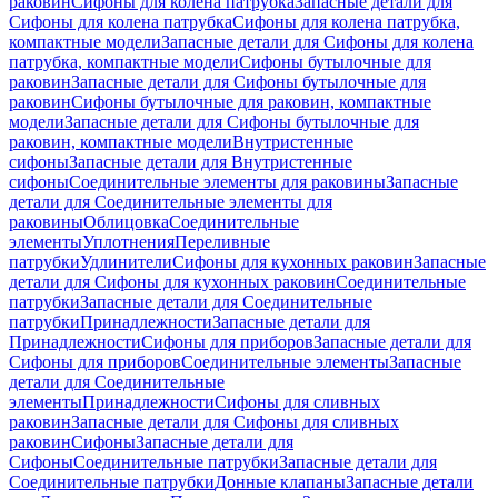
раковин
Сифоны для колена патрубка
Запасные детали для
Сифоны для колена патрубка
Сифоны для колена патрубка,
компактные модели
Запасные детали для Сифоны для колена
патрубка, компактные модели
Сифоны бутылочные для
раковин
Запасные детали для Сифоны бутылочные для
раковин
Сифоны бутылочные для раковин, компактные
модели
Запасные детали для Сифоны бутылочные для
раковин, компактные модели
Внутристенные
сифоны
Запасные детали для Внутристенные
сифоны
Соединительные элементы для раковины
Запасные
детали для Соединительные элементы для
раковины
Облицовка
Соединительные
элементы
Уплотнения
Переливные
патрубки
Удлинители
Сифоны для кухонных раковин
Запасные
детали для Сифоны для кухонных раковин
Соединительные
патрубки
Запасные детали для Соединительные
патрубки
Принадлежности
Запасные детали для
Принадлежности
Сифоны для приборов
Запасные детали для
Сифоны для приборов
Соединительные элементы
Запасные
детали для Соединительные
элементы
Принадлежности
Сифоны для сливных
раковин
Запасные детали для Сифоны для сливных
раковин
Сифоны
Запасные детали для
Сифоны
Соединительные патрубки
Запасные детали для
Соединительные патрубки
Донные клапаны
Запасные детали