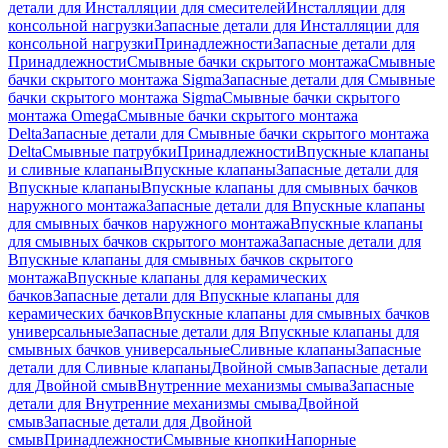
детали для Инсталляции для смесителей
Инсталляции для
консольной нагрузки
Запасные детали для Инсталляции для
консольной нагрузки
Принадлежности
Запасные детали для
Принадлежности
Смывные бачки скрытого монтажа
Смывные
бачки скрытого монтажа Sigma
Запасные детали для Смывные
бачки скрытого монтажа Sigma
Смывные бачки скрытого
монтажа Omega
Смывные бачки скрытого монтажа
Delta
Запасные детали для Смывные бачки скрытого монтажа
Delta
Смывные патрубки
Принадлежности
Впускные клапаны
и сливные клапаны
Впускные клапаны
Запасные детали для
Впускные клапаны
Впускные клапаны для смывных бачков
наружного монтажа
Запасные детали для Впускные клапаны
для смывных бачков наружного монтажа
Впускные клапаны
для смывных бачков скрытого монтажа
Запасные детали для
Впускные клапаны для смывных бачков скрытого
монтажа
Впускные клапаны для керамических
бачков
Запасные детали для Впускные клапаны для
керамических бачков
Впускные клапаны для смывных бачков
универсальные
Запасные детали для Впускные клапаны для
смывных бачков универсальные
Сливные клапаны
Запасные
детали для Сливные клапаны
Двойной смыв
Запасные детали
для Двойной смыв
Внутренние механизмы смыва
Запасные
детали для Внутренние механизмы смыва
Двойной
смыв
Запасные детали для Двойной
смыв
Принадлежности
Смывные кнопки
Напорные