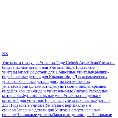
KZ
Унитазы и писсуары
Унитазы-биде Geberit AquaClean
Унитазы-
биде
Запасные детали для Унитазы-биде
Подвесные
унитазы
Запасные детали для Подвесные унитазы
Крышки-
биде
Запасные детали для Крышки-биде
Для керамических
унитазов
Запасные детали для Для керамических
унитазов
Принадлежности
Для унитазов-биде
Для крышек-
биде
Для крышек-биде и унитазов-биде
Унитазы
Расходные
материалы
Функциональные узлы
Унитазы и сиденья с
крышкой для унитазов
Подвесные унитазы
Запасные детали
для Подвесные унитазы
Унитазы с вертикальным
смывом
Запасные детали для Унитазы с вертикальным
смывом
Напольные унитазы
Запасные детали для Напольные