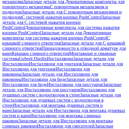
механизма
Запасные детали для Декоративные комплекты для
поворотного механизма
С поворотным механизмом и
подводом
Запасные детали для С поворотным механизмом и
подводом
С системой нажатия кнопки PushControl
Запасные
детали для С системой нажатия кнопки
PushControl
Декоративные комплекты для системы нажатия
кнопки PushControl
Запасные детали для Декоративные
комплекты для системы нажатия кнопки PushControl
С
крышкой сливного отверстия
Запасные детали для С крышкой
сливного отверстия
Принадлежности к отводной арматуре для
ванн
Крышки сливного отверстия
Монтажные и смывные
системы
Geberit Duofix
Инсталляции
Запасные детали для
Инсталляции
Инсталляции для унитазов
Запасные детали для
Инсталляции для унитазов
Инсталляции для
раковины
Запасные детали для Инсталляции для
раковины
Инсталляции для биде
Запасные детали для
Инсталляции для биде
Инсталляции для писсуаров
Запасные
детали для Инсталляции для писсуаров
Инсталляции для
душевых систем с водоотводом в стене
Запасные детали для
Инсталляции для душевых систем с водоотводом в
стене
Инсталляции для монтажа душевых систем и
ванн
Запасные детали для Инсталляции для монтажа душевых
систем и ванн
Инсталляции для монтажа сливных
раковин
Запасные детали для Инсталляции для монтажа
сливных раковин
Инсталляции для смесителей
Запасные