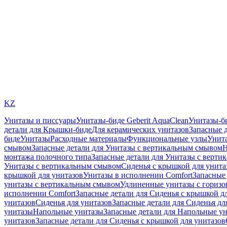
KZ
Унитазы и писсуары
Унитазы-биде Geberit AquaClean
Унитазы-б
детали для Крышки-биде
Для керамических унитазов
Запасные 
биде
Унитазы
Расходные материалы
Функциональные узлы
Унита
смывом
Запасные детали для Унитазы с вертикальным смывом
Н
монтажа полочного типа
Запасные детали для Унитазы с верти
Унитазы с вертикальным смывом
Сиденья с крышкой для унита
крышкой для унитазов
Унитазы в исполнении Comfort
Запасные 
унитазы с вертикальным смывом
Удлиненные унитазы с гориз
исполнении Comfort
Запасные детали для Сиденья с крышкой д
унитазов
Сиденья для унитазов
Запасные детали для Сиденья дл
унитазы
Напольные унитазы
Запасные детали для Напольные у
унитазов
Запасные детали для Сиденья с крышкой для унитазов