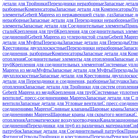
детали для Тройники
Переходники неразборные
Запасные детал
разборные
Компенсаторы
Запасные детали для Компенсаторы
Уп
элементы
Geberit Mapress из нержавеющей стали, газ
Запасные де
неразборные
Запасные детали для Переходники неразборные
Пе
элементы
Запасные детали для Соединительные элементы
Прина
стали
Крепления для труб
Крепления для соединительных элеме
соединений
Geberit Mapress из углеродистой стали
Geberit Mapre
детали для Муфты
Переходы
Запасные детали для Переходы
Отв
Крестовины двухплоскостные
Переходники неразборные
Запасн
соединения, разборные
Компенсаторы
Запасные детали для Ком
отопления
Соединительные элементы для отопления
Запасные д
труб
Крепления для соединительных элементов
Системные упл
Mapress из меди
Муфты
Запасные детали для Муфты
Переходы
За
двухплоскостные
Запасные детали для Крестовины двухплоско
детали для Переходники и соединения, разборные
Заглушки
Зап
отопления
Запасные детали для Тройники для систем отоплени
Geberit Mapress из меди
Крепления для труб
Системные уплотне
вентили
С пресс-соединениями Mapress
Запасные детали для С 
вентили
Запасные детали для Угловые вентили
С пресс-соедине
соединениями Mapress
Сливные клапаны
Шаровые краны
Запас
соединениями Mapress
Шаровые краны для скрытого монтажа
С
отопления
Автоматические воздухоотводчики
Канализационные
соединения
Переходники для труб из различных материалов
Си
патрубок
Запасные детали для Соединительный патрубок
Прина
Фитинги
Отводы
Тройники и крестовины
Переходы
Ревизии
Зап