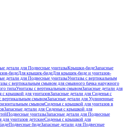
ые детали для Подвесные унитазы
Крышки-биде
Запасные
азов-биде
Для крышек-биде
Для крышек-биде и унитазов-
ые детали для Подвесные унитазы
Унитазы с вертикальным
азы с вертикальным смывом для смывного бачка наружного
ого типа
Унитазы с вертикальным смывом
Запасные детали для
я с крышкой для унитазов
Запасные детали для Сиденья с
с вертикальным смывом
Запасные детали для Удлиненные
горизонтальным смывом
Сиденья с крышкой для унитазов в
ов
Запасные детали для Сиденья с крышкой для
етей
Подвесные унитазы
Запасные детали для Подвесные
я для унитазов детские
Сиденья с крышкой для
Биде
Подвесные биде
Запасные детали для Подвесные