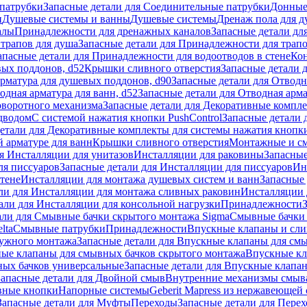
патрубки
Запасные детали для Соединительные патрубки
Донные
и
Душевые системы и ванны
Душевые системы
Дренаж пола для 
алы
Принадлежности для дренажных каналов
Запасные детали дл
трапов для душа
Запасные детали для Принадлежности для трапо
апасные детали для Принадлежности для водоотводов в стене
Кон
вых поддонов, d52
Крышки сливного отверстия
Запасные детали 
рматура для душевых поддонов, d90
Запасные детали для Отводн
одная арматура для ванн, d52
Запасные детали для Отводная арма
оворотного механизма
Запасные детали для Декоративные компл
дводом
С системой нажатия кнопки PushControl
Запасные детали 
етали для Декоративные комплекты для системы нажатия кнопки
 арматуре для ванн
Крышки сливного отверстия
Монтажные и с
я Инсталляции для унитазов
Инсталляции для раковины
Запасные
ля писсуаров
Запасные детали для Инсталляции для писсуаров
Ин
стене
Инсталляции для монтажа душевых систем и ванн
Запасные 
ли для Инсталляции для монтажа сливных раковин
Инсталляции 
али для Инсталляции для консольной нагрузки
Принадлежности
али для Смывные бачки скрытого монтажа Sigma
Смывные бачки
lta
Смывные патрубки
Принадлежности
Впускные клапаны и сл
ружного монтажа
Запасные детали для Впускные клапаны для см
ные клапаны для смывных бачков скрытого монтажа
Впускные кл
ых бачков универсальные
Запасные детали для Впускные клапа
Запасные детали для Двойной смыв
Внутренние механизмы смыв
ные кнопки
Напорные системы
Geberit Mapress из нержавеющей 
Запасные детали для Муфты
Переходы
Запасные детали для Пере