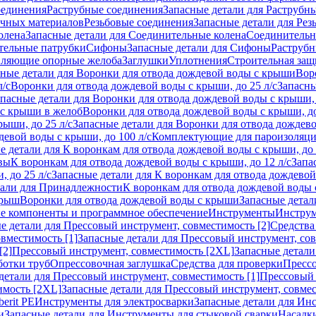
оединения
Раструбные соединения
Запасные детали для Раструбн
ичных материалов
Резьбовые соединения
Запасные детали для Рез
олена
Запасные детали для Соединительные колена
Соединитель
тельные патрубки
Сифоны
Запасные детали для Сифоны
Раструб
ляющие опорные желоба
Заглушки
Уплотнения
Строительная защ
сные детали для Воронки для отвода дождевой воды с крыши
Вор
л/с
Воронки для отвода дождевой воды с крыши, до 25 л/с
Запасны
пасные детали для Воронки для отвода дождевой воды с крыши, 
 с крыши в желоб
Воронки для отвода дождевой воды с крыши, до
ыши, до 25 л/с
Запасные детали для Воронки для отвода дождево
девой воды с крыши, до 100 л/с
Комплектующие для пароизоляц
е детали для К воронкам для отвода дождевой воды с крыши, до 
вы
К воронкам для отвода дождевой воды с крыши, до 12 л/с
Запа
 до 25 л/с
Запасные детали для К воронкам для отвода дождевой 
тали для Принадлежности
К воронкам для отвода дождевой воды
крыш
Воронки для отвода дождевой воды с крыши
Запасные детал
е компоненты и программное обеспечение
Инструменты
Инструм
е детали для Прессовый инструмент, совместимость [2]
Средства
вместимость [1]
Запасные детали для Прессовый инструмент, сов
[2]
Прессовый инструмент, совместимость [2XL]
Запасные детали
ботки труб
Опрессовочная заглушка
Средства для проверки
Прессо
детали для Прессовый инструмент, совместимость [1]
Прессовый 
имость [2XL]
Запасные детали для Прессовый инструмент, совме
erit PE
Инструменты для электросварки
Запасные детали для Ин
и
Запасные детали для Инструменты для стыковой сварки
Насадки