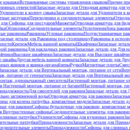
е крышки
Встраиваемые системы управления смывом
Прочие пр
сливных отверстий
Запасные детали для Отводная арматура для у
Удлинители к колену смыва
Запасные детали для Удлинители к 
тные заглушки
Переходники и соединительные элементы
Отводна
 для Cифоны для писсуаров
Манжеты
Отводная арматура для бид
бка
Облицовка
Соединительные элементы
Уплотнения
Зона раков
ные раковины
Раковины
Угловые раковины
Полувстраиваемые ра
пасные детали для Раковины под столешницу
Раковины в исполн
ности
Крепеж
Мебель ванной комнаты
Шкафчики
Запасные детал
ной раковины
Для накладных pаковин
Запасные детали для Для 
афчики
Высокие шкафчики
Запасные детали для Высокие шкафчи
ые шкафы
Другая мебель ванной комнаты
Запасные детали для Дру
жных ящиков и ящики-органайзеры
Ручки
Магнитные плиты
Смес
Запасные детали для Вертикальный монтаж, питание от сети
Вер
ж, питание от генератора
Запасные детали для Вертикальный мо
монтаж, однорычажный смеситель
Настенный монтаж, питание от
ля Настенный монтаж, питание от батарей
Настенный монтаж, пит
ринадлежности
Для смесителей для раковин
Запасные детали для 
ильно загрязненной воды
Отводная арматура для раковин
Запасные
ны для колена патрубка, компактные модели
Запасные детали д
ные для раковин
Сифоны бутылочные для раковин, компактные 
ля Внутристенные сифоны
Соединительные элементы для ракови
еливные патрубки
Удлинители
Сифоны для кухонных раковин
За
нительные патрубки
Принадлежности
Запасные детали для Прина
Соединительные элементы
Принадлежности
Сифоны для сливных 