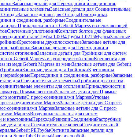
борные
Запасные детали для Переходники и соединения,
единительные элементы
Запасные детали для Соединительные
1
Отводы
Запасные детали для Отводы
Переходники
дники и соединения, разборные
Соединительные
тали для Принадлежности к Geberit Mapress из нержавеющей
нтов
Системные уплотнения
Комплект болтов для фланцевых
углеродистой стали
Трубы 1.0034
Трубы 1.0215
Муфты
Запасные
Тройники
Крестовины двухплоскостные
Запасные детали для
ния, разборные
Запасные детали для Переходники и
систем отопления
Запасные детали для Тройники для систем
ти к Geberit Mapress из углеродистой стали
Крепления для
ess из меди
Geberit Mapress из меди
Запасные детали для Geberit
ы
Тройники
Запасные детали для Тройники
Крестовины
и неразборные
Переходники и соединения, разборные
Запасные
детали для Соединительные элементы
Тройники для систем
Соединительные элементы для отопления
Принадлежности к
 арматура
Прямые вентили
Запасные детали для Прямые
того монтажа
С пресс-соединениями Mapress
Угловые
пресс-соединениями Mapress
Запасные детали для С пресс-
есс-соединениями Mapress
Запасные детали для С пресс-
ниями Mapress
Воздушные клапаны для систем
и и крестовины
Переходы
Ревизии
Соединения
Раструбные
ные детали для Соединительные колена
Соединительный
териалы
Geberit PE
Трубы
Фитинги
Запасные детали для
тинги SuperTube
Отводы
Изделия особой