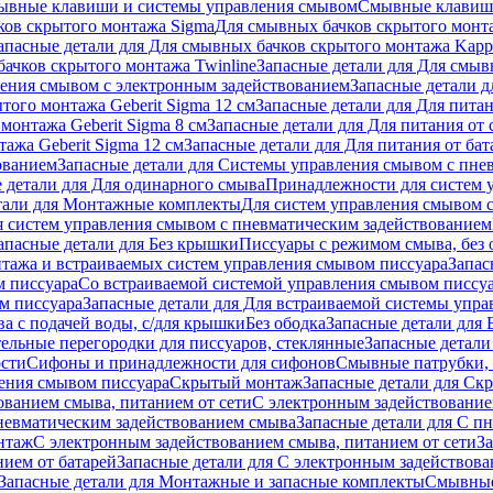
ывные клавиши и системы управления смывом
Смывные клави
ков скрытого монтажа Sigma
Для смывных бачков скрытого монт
апасные детали для Для смывных бачков скрытого монтажа Kapp
ачков скрытого монтажа Twinline
Запасные детали для Для смыв
ения смывом с электронным задействованием
Запасные детали 
того монтажа Geberit Sigma 12 см
Запасные детали для Для питан
монтажа Geberit Sigma 8 см
Запасные детали для Для питания от 
ажа Geberit Sigma 12 см
Запасные детали для Для питания от бат
ованием
Запасные детали для Системы управления смывом с пне
 детали для Для одинарного смыва
Принадлежности для систем 
тали для Монтажные комплекты
Для систем управления смывом 
я систем управления смывом с пневматическим задействованием
апасные детали для Без крышки
Писсуары с режимом смыва, без 
тажа и встраиваемых систем управления смывом писсуара
Запас
м писсуара
Со встраиваемой системой управления смывом писсу
м писсуара
Запасные детали для Для встраиваемой системы упр
а с подачей воды, с/для крышки
Без ободка
Запасные детали для 
тельные перегородки для писсуаров, стеклянные
Запасные детали
ости
Сифоны и принадлежности для сифонов
Смывные патрубки, 
ения смывом писсуара
Скрытый монтаж
Запасные детали для Ск
ованием смыва, питанием от сети
С электронным задействование
невматическим задействованием смыва
Запасные детали для С п
нтаж
С электронным задействованием смыва, питанием от сети
З
ием от батарей
Запасные детали для С электронным задействова
Запасные детали для Монтажные и запасные комплекты
Смывные