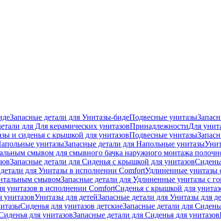
иде
Запасные детали для Унитазы-биде
Подвесные унитазы
Запасн
детали для Для керамических унитазов
Принадлежности
Для унит
зы и сиденья с крышкой для унитазов
Подвесные унитазы
Запасн
апольные унитазы
Запасные детали для Напольные унитазы
Унит
кальным смывом для смывного бачка наружного монтажа полочн
зов
Запасные детали для Сиденья с крышкой для унитазов
Сидень
детали для Унитазы в исполнении Comfort
Удлиненные унитазы 
онтальным смывом
Запасные детали для Удлиненные унитазы с 
ля унитазов в исполнении Comfort
Сиденья с крышкой для унитаз
я унитазов
Унитазы для детей
Запасные детали для Унитазы для д
нитазы
Сиденья для унитазов детские
Запасные детали для Сидень
Сиденья для унитазов
Запасные детали для Сиденья для унитазов