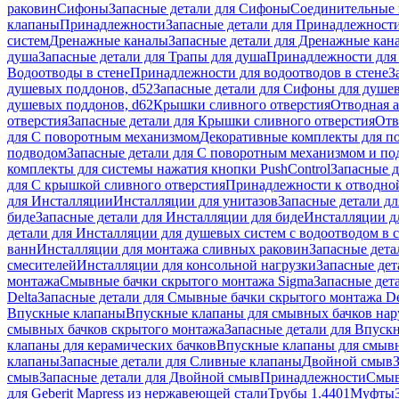
раковин
Сифоны
Запасные детали для Сифоны
Соединительные 
клапаны
Принадлежности
Запасные детали для Принадлежност
систем
Дренажные каналы
Запасные детали для Дренажные кан
душа
Запасные детали для Трапы для душа
Принадлежности для 
Водоотводы в стене
Принадлежности для водоотводов в стене
З
душевых поддонов, d52
Запасные детали для Сифоны для душе
душевых поддонов, d62
Крышки сливного отверстия
Отводная а
отверстия
Запасные детали для Крышки сливного отверстия
Отв
для С поворотным механизмом
Декоративные комплекты для п
подводом
Запасные детали для С поворотным механизмом и по
комплекты для системы нажатия кнопки PushControl
Запасные д
для С крышкой сливного отверстия
Принадлежности к отводной
для Инсталляции
Инсталляции для унитазов
Запасные детали дл
биде
Запасные детали для Инсталляции для биде
Инсталляции д
детали для Инсталляции для душевых систем с водоотводом в 
ванн
Инсталляции для монтажа сливных раковин
Запасные дета
смесителей
Инсталляции для консольной нагрузки
Запасные дет
монтажа
Смывные бачки скрытого монтажа Sigma
Запасные дет
Delta
Запасные детали для Смывные бачки скрытого монтажа De
Впускные клапаны
Впускные клапаны для смывных бачков на
смывных бачков скрытого монтажа
Запасные детали для Впуск
клапаны для керамических бачков
Впускные клапаны для смывн
клапаны
Запасные детали для Сливные клапаны
Двойной смыв
смыв
Запасные детали для Двойной смыв
Принадлежности
Смыв
для Geberit Mapress из нержавеющей стали
Трубы 1.4401
Муфты