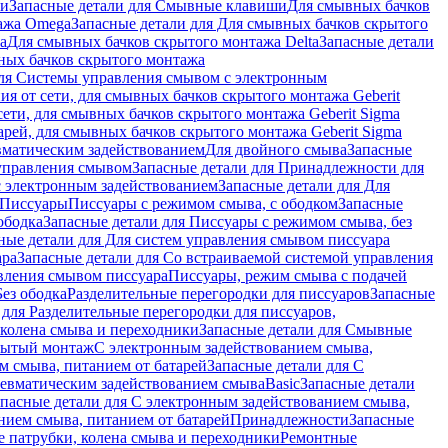
ши
Запасные детали для Смывные клавиши
Для смывных бачков
ажа Omega
Запасные детали для Для смывных бачков скрытого
a
Для смывных бачков скрытого монтажа Delta
Запасные детали
ных бачков скрытого монтажа
для Системы управления смывом с электронным
ия от сети, для смывных бачков скрытого монтажа Geberit
сети, для смывных бачков скрытого монтажа Geberit Sigma
арей, для смывных бачков скрытого монтажа Geberit Sigma
вматическим задействованием
Для двойного смыва
Запасные
управления смывом
Запасные детали для Принадлежности для
с электронным задействованием
Запасные детали для Для
Писсуары
Писсуары с режимом смыва, с ободком
Запасные
ободка
Запасные детали для Писсуары с режимом смыва, без
ные детали для Для систем управления смывом писсуара
ара
Запасные детали для Со встраиваемой системой управления
авления смывом писсуара
Писсуары, режим смыва с подачей
Без ободка
Разделительные перегородки для писсуаров
Запасные
 для Разделительные перегородки для писсуаров,
колена смыва и переходники
Запасные детали для Смывные
рытый монтаж
С электронным задействованием смыва,
м смыва, питанием от батарей
Запасные детали для С
невматическим задействованием смыва
Basic
Запасные детали
апасные детали для С электронным задействованием смыва,
нием смыва, питанием от батарей
Принадлежности
Запасные
 патрубки, колена смыва и переходники
Ремонтные