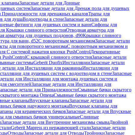
 клапаны
Запасные детали для Донные
душевых систем
Запасные детали для Дренаж пола для душевых
я Принадлежности для дренажных каналов
Трапы для
в для душа
Водоотводы в стене
Запасные детали для
цевые фитинги для душевых систем и ванн
Сифоны для
для Крышки сливного отверстия
Отводная арматура для
ая арматура для душевых поддонов, d90
Крышки сливного
тура для ванн, d52
С поворотным механизмом
Запасные детали
екты для поворотного механизма
С поворотным механизмом и
для С системой нажатия кнопки PushControl
Декоративные
 PushControl
С крышкой сливного отверстия
Запасные детали
мывные системы
Geberit Duofix
Инсталляции
Запасные детали
 детали для Инсталляции для раковины
Инсталляции для
сталляции для душевых систем с водоотводом в стене
Запасные
детали для Инсталляции для монтажа душевых систем и
для смесителей
Запасные детали для Инсталляции для
Запасные детали для Принадлежности
Смывные бачки скрытого
 скрытого монтажа Omega
Смывные бачки скрытого монтажа
ивные клапаны
Впускные клапаны
Запасные детали для
ывных бачков наружного монтажа
Впускные клапаны для
апаны для керамических бачков
Запасные детали для Впускные
ны для смывных бачков универсальные
Сливные
а
Запасные детали для Внутренние механизмы смыва
Двойной
стали
Geberit Mapress из нержавеющей стали
Запасные детали
ходы
Отводы
Запасные детали для Отводы
Тройники
Запасные