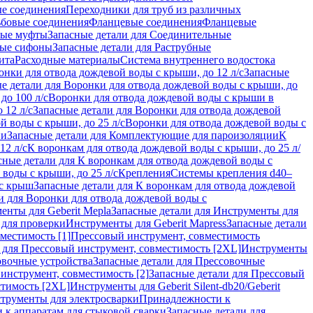
ые соединения
Переходники для труб из различных
ьбовые соединения
Фланцевые соединения
Фланцевые
ные муфты
Запасные детали для Соединительные
ные сифоны
Запасные детали для Раструбные
ита
Расходные материалы
Система внутреннего водостока
онки для отвода дождевой воды с крыши, до 12 л/с
Запасные
е детали для Воронки для отвода дождевой воды с крыши, до
до 100 л/с
Воронки для отвода дождевой воды с крыши в
 12 л/с
Запасные детали для Воронки для отвода дождевой
й воды с крыши, до 25 л/с
Воронки для отвода дождевой воды с
ии
Запасные детали для Комплектующие для пароизоляции
К
12 л/с
К воронкам для отвода дождевой воды с крыши, до 25 л/
сные детали для К воронкам для отвода дождевой воды с
воды с крыши, до 25 л/с
Крепления
Системы крепления d40–
 с крыш
Запасные детали для К воронкам для отвода дождевой
и для Воронки для отвода дождевой воды с
енты для Geberit Mepla
Запасные детали для Инструменты для
 для проверки
Инструменты для Geberit Mapress
Запасные детали
местимость [1]
Прессовый инструмент, совместимость
 для Прессовый инструмент, совместимость [2XL]
Инструменты
вочные устройства
Запасные детали для Прессовочные
инструмент, совместимость [2]
Запасные детали для Прессовый
стимость [2XL]
Инструменты для Geberit Silent-db20/Geberit
струменты для электросварки
Принадлежности к
 к аппаратам для стыковой сварки
Запасные детали для