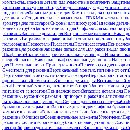
комплекты
Запасные детали для Ремонтные комплекты
Защитны
унитазов, писсуаров и биде
Отводная арматура для унитазов и 
подключения
Запасные детали для Комплекты для подключения
детали для Соединительные элементы из ПВХ
Манжеты и защи
арматура для писсуаров
Cифоны для писсуаров
Запасные детали
колена патрубка
Запасные детали для Сифоны для колена патру
раковины
Запасные детали для Встраиваемые раковины
Наклад
раковины
Встраиваемые раковины
Раковины под столешницу
За
пользования
Пьедесталы
Пьедесталы
Полупьедесталы
Принадлеж
раковин
Для раковин
Запасные детали для Для раковин
Для двой
Шкафчики
Нижние шкафчики
Запасные детали для Нижние шк
средней высоты
Навесные шкафы
Запасные детали для Навесн
для Настенные полки
Принадлежности
Перегородки для выдви
Смесители для раковин
Вертикальный монтаж, питание от сети
Вертикальный монтаж, питание от батарей
Вертикальный монта
однорычажный смеситель
Запасные детали для Вертикальный 
сети
Настенный монтаж, питание от батарей
Запасные детали д
питание от генератора
Принадлежности
Запасные детали для П
раковины, кухонных раковин, приборов и раковин для слива с
патрубка
Запасные детали для Сифоны для колена патрубка
Сифо
бутылочные для раковин
Запасные детали для Сифоны бутылоч
компактные модели
Внутристенные сифоны
Запасные детали д
раковины
Облицовка
Соединительные элементы
Уплотнения
Пер
раковин
Соединительные патрубки
Запасные детали для Соеди
для приборов
Соединительные элементы
Запасные детали для 