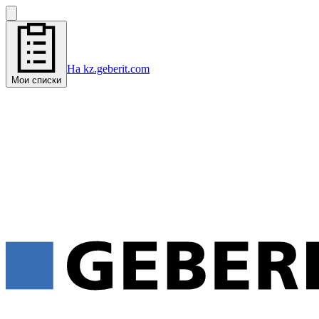
На kz.geberit.com
Мои списки