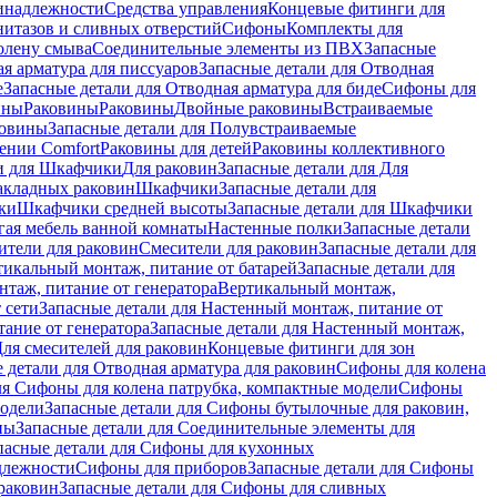
инадлежности
Средства управления
Концевые фитинги для
нитазов и сливных отверстий
Сифоны
Комплекты для
колену смыва
Соединительные элементы из ПВХ
Запасные
я арматура для писсуаров
Запасные детали для Отводная
е
Запасные детали для Отводная арматура для биде
Сифоны для
ины
Раковины
Раковины
Двойные раковины
Встраиваемые
ковины
Запасные детали для Полувстраиваемые
ении Comfort
Pаковины для детей
Раковины коллективного
и для Шкафчики
Для раковин
Запасные детали для Для
накладных pаковин
Шкафчики
Запасные детали для
ки
Шкафчики средней высоты
Запасные детали для Шкафчики
гая мебель ванной комнаты
Настенные полки
Запасные детали
ители для раковин
Смесители для раковин
Запасные детали для
тикальный монтаж, питание от батарей
Запасные детали для
нтаж, питание от генератора
Вертикальный монтаж,
 сети
Запасные детали для Настенный монтаж, питание от
ание от генератора
Запасные детали для Настенный монтаж,
Для смесителей для раковин
Концевые фитинги для зон
 детали для Отводная арматура для раковин
Сифоны для колена
ля Сифоны для колена патрубка, компактные модели
Сифоны
модели
Запасные детали для Сифоны бутылочные для раковин,
ны
Запасные детали для Соединительные элементы для
пасные детали для Сифоны для кухонных
длежности
Сифоны для приборов
Запасные детали для Сифоны
раковин
Запасные детали для Сифоны для сливных