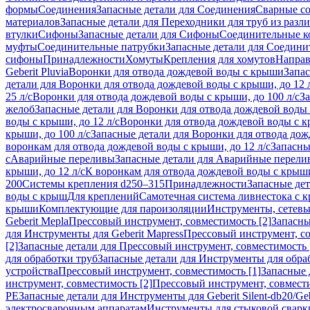
формы
Соединения
Запасные детали для Соединения
Сварные с
материалов
Запасные детали для Переходники для труб из разл
втулки
Сифоны
Запасные детали для Сифоны
Соединительные к
муфты
Соединительные патрубки
Запасные детали для Соедини
сифоны
Принадлежности
Хомуты
Крепления для хомутов
Направ
Geberit Pluvia
Воронки для отвода дождевой воды с крыши
Запа
детали для Воронки для отвода дождевой воды с крыши, до 12 
25 л/с
Воронки для отвода дождевой воды с крыши, до 100 л/с
За
желоб
Запасные детали для Воронки для отвода дождевой воды
воды с крыши, до 12 л/с
Воронки для отвода дождевой воды с кр
крыши, до 100 л/с
Запасные детали для Воронки для отвода дож
воронкам для отвода дождевой воды с крыши, до 12 л/с
Запасны
с
Аварийные переливы
Запасные детали для Аварийные перели
крыши, до 12 л/с
К воронкам для отвода дождевой воды с крыши,
200
Системы крепления d250–315
Принадлежности
Запасные де
воды с крыш
Для креплений
Самотечная система ливнестока с 
крыши
Комплектующие для пароизоляции
Инструменты, сетевы
Geberit Mepla
Прессовый инструмент, совместимость [2]
Запасны
для Инструменты для Geberit Mapress
Прессовый инструмент, со
[2]
Запасные детали для Прессовый инструмент, совместимость 
для обработки труб
Запасные детали для Инструменты для обра
устройства
Прессовый инструмент, совместимость [1]
Запасные 
инструмент, совместимость [2]
Прессовый инструмент, совмест
PE
Запасные детали для Инструменты для Geberit Silent-db20/Geb
электросварочным аппаратам
Инструменты для стыковой сварк