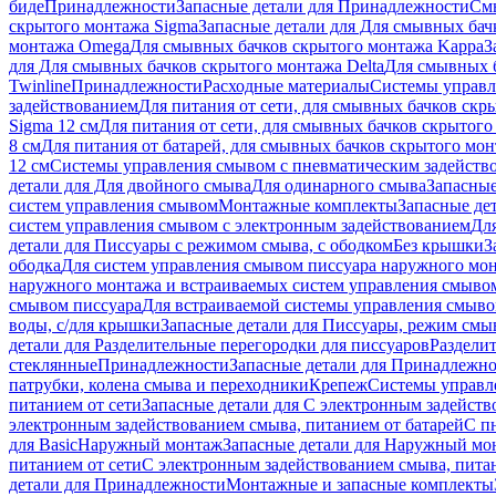
биде
Принадлежности
Запасные детали для Принадлежности
См
скрытого монтажа Sigma
Запасные детали для Для смывных бач
монтажа Omega
Для смывных бачков скрытого монтажа Kappa
З
для Для смывных бачков скрытого монтажа Delta
Для смывных б
Twinline
Принадлежности
Расходные материалы
Системы управл
задействованием
Для питания от сети, для смывных бачков скры
Sigma 12 см
Для питания от сети, для смывных бачков скрытого 
8 см
Для питания от батарей, для смывных бачков скрытого монт
12 см
Системы управления смывом с пневматическим задейств
детали для Для двойного смыва
Для одинарного смыва
Запасные
систем управления смывом
Монтажные комплекты
Запасные де
систем управления смывом с электронным задействованием
Дл
детали для Писсуары с режимом смыва, с ободком
Без крышки
З
ободка
Для систем управления смывом писсуара наружного мон
наружного монтажа и встраиваемых систем управления смыво
смывом писсуара
Для встраиваемой системы управления смыво
воды, с/для крышки
Запасные детали для Писсуары, режим смыв
детали для Разделительные перегородки для писсуаров
Раздели
стеклянные
Принадлежности
Запасные детали для Принадлежн
патрубки, колена смыва и переходники
Крепеж
Системы управл
питанием от сети
Запасные детали для С электронным задейств
электронным задействованием смыва, питанием от батарей
С п
для Basic
Наружный монтаж
Запасные детали для Наружный мо
питанием от сети
С электронным задействованием смыва, питан
детали для Принадлежности
Монтажные и запасные комплекты