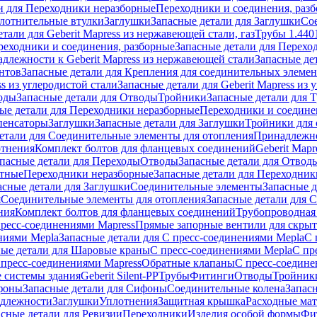
и для Переходники неразборные
Переходники и соединения, раз
лотнительные втулки
Заглушки
Запасные детали для Заглушки
Со
тали для Geberit Mapress из нержавеющей стали, газ
Трубы 1.440
реходники и соединения, разборные
Запасные детали для Перехо
длежности к Geberit Mapress из нержавеющей стали
Запасные де
нтов
Запасные детали для Крепления для соединительных элеме
ss из углеродистой стали
Запасные детали для Geberit Mapress из 
оды
Запасные детали для Отводы
Тройники
Запасные детали для 
ые детали для Переходники неразборные
Переходники и соедине
пенсаторы
Заглушки
Запасные детали для Заглушки
Тройники для 
етали для Соединительные элементы для отопления
Принадлежнос
отнения
Комплект болтов для фланцевых соединений
Geberit Mapr
пасные детали для Переходы
Отводы
Запасные детали для Отвод
стные
Переходники неразборные
Запасные детали для Переходник
асные детали для Заглушки
Соединительные элементы
Запасные 
я
Соединительные элементы для отопления
Запасные детали для 
ния
Комплект болтов для фланцевых соединений
Трубопроводная
пресс-соединениями Mapress
Прямые запорные вентили для скры
ниями Mepla
Запасные детали для С пресс-соединениями Mepla
С 
ные детали для Шаровые краны
С пресс-соединениями Mepla
С пр
 пресс-соединениями Mapress
Обратные клапаны
С пресс-соедине
 системы здания
Geberit Silent-PP
Трубы
Фитинги
Отводы
Тройник
фоны
Запасные детали для Сифоны
Соединительные колена
Запас
длежности
Заглушки
Уплотнения
Защитная крышка
Расходные ма
асные детали для Ревизии
Переходники
Изделия особой формы
Фи