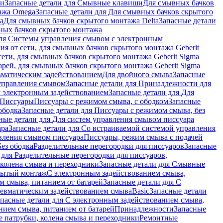
ши
Запасные детали для Смывные клавиши
Для смывных бачков
ажа Omega
Запасные детали для Для смывных бачков скрытого
a
Для смывных бачков скрытого монтажа Delta
Запасные детали
ных бачков скрытого монтажа
для Системы управления смывом с электронным
ия от сети, для смывных бачков скрытого монтажа Geberit
сети, для смывных бачков скрытого монтажа Geberit Sigma
арей, для смывных бачков скрытого монтажа Geberit Sigma
вматическим задействованием
Для двойного смыва
Запасные
управления смывом
Запасные детали для Принадлежности для
с электронным задействованием
Запасные детали для Для
Писсуары
Писсуары с режимом смыва, с ободком
Запасные
ободка
Запасные детали для Писсуары с режимом смыва, без
ные детали для Для систем управления смывом писсуара
ара
Запасные детали для Со встраиваемой системой управления
авления смывом писсуара
Писсуары, режим смыва с подачей
Без ободка
Разделительные перегородки для писсуаров
Запасные
 для Разделительные перегородки для писсуаров,
колена смыва и переходники
Запасные детали для Смывные
рытый монтаж
С электронным задействованием смыва,
м смыва, питанием от батарей
Запасные детали для С
невматическим задействованием смыва
Basic
Запасные детали
апасные детали для С электронным задействованием смыва,
нием смыва, питанием от батарей
Принадлежности
Запасные
 патрубки, колена смыва и переходники
Ремонтные