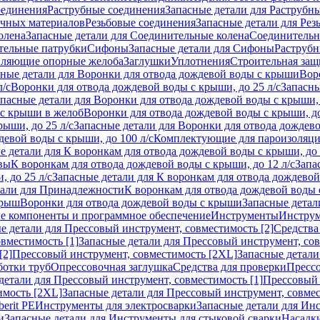
оединения
Раструбные соединения
Запасные детали для Раструбн
ичных материалов
Резьбовые соединения
Запасные детали для Рез
олена
Запасные детали для Соединительные колена
Соединитель
тельные патрубки
Сифоны
Запасные детали для Сифоны
Раструб
ляющие опорные желоба
Заглушки
Уплотнения
Строительная защ
сные детали для Воронки для отвода дождевой воды с крыши
Вор
л/с
Воронки для отвода дождевой воды с крыши, до 25 л/с
Запасны
пасные детали для Воронки для отвода дождевой воды с крыши, 
 с крыши в желоб
Воронки для отвода дождевой воды с крыши, до
ыши, до 25 л/с
Запасные детали для Воронки для отвода дождево
девой воды с крыши, до 100 л/с
Комплектующие для пароизоляц
е детали для К воронкам для отвода дождевой воды с крыши, до 
вы
К воронкам для отвода дождевой воды с крыши, до 12 л/с
Запа
 до 25 л/с
Запасные детали для К воронкам для отвода дождевой 
тали для Принадлежности
К воронкам для отвода дождевой воды
крыш
Воронки для отвода дождевой воды с крыши
Запасные детал
е компоненты и программное обеспечение
Инструменты
Инструм
е детали для Прессовый инструмент, совместимость [2]
Средства
вместимость [1]
Запасные детали для Прессовый инструмент, сов
[2]
Прессовый инструмент, совместимость [2XL]
Запасные детали
ботки труб
Опрессовочная заглушка
Средства для проверки
Прессо
детали для Прессовый инструмент, совместимость [1]
Прессовый 
имость [2XL]
Запасные детали для Прессовый инструмент, совме
erit PE
Инструменты для электросварки
Запасные детали для Ин
и
Запасные детали для Инструменты для стыковой сварки
Насадки