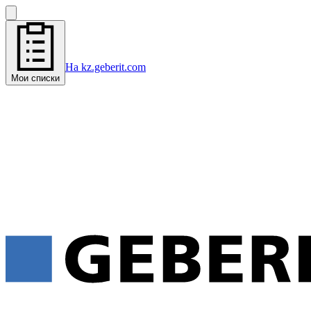
На kz.geberit.com
Мои списки