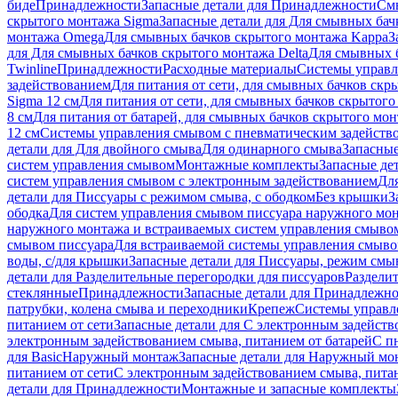
биде
Принадлежности
Запасные детали для Принадлежности
См
скрытого монтажа Sigma
Запасные детали для Для смывных бач
монтажа Omega
Для смывных бачков скрытого монтажа Kappa
З
для Для смывных бачков скрытого монтажа Delta
Для смывных б
Twinline
Принадлежности
Расходные материалы
Системы управл
задействованием
Для питания от сети, для смывных бачков скры
Sigma 12 см
Для питания от сети, для смывных бачков скрытого 
8 см
Для питания от батарей, для смывных бачков скрытого монт
12 см
Системы управления смывом с пневматическим задейств
детали для Для двойного смыва
Для одинарного смыва
Запасные
систем управления смывом
Монтажные комплекты
Запасные де
систем управления смывом с электронным задействованием
Дл
детали для Писсуары с режимом смыва, с ободком
Без крышки
З
ободка
Для систем управления смывом писсуара наружного мон
наружного монтажа и встраиваемых систем управления смыво
смывом писсуара
Для встраиваемой системы управления смыво
воды, с/для крышки
Запасные детали для Писсуары, режим смыв
детали для Разделительные перегородки для писсуаров
Раздели
стеклянные
Принадлежности
Запасные детали для Принадлежн
патрубки, колена смыва и переходники
Крепеж
Системы управл
питанием от сети
Запасные детали для С электронным задейств
электронным задействованием смыва, питанием от батарей
С п
для Basic
Наружный монтаж
Запасные детали для Наружный мо
питанием от сети
С электронным задействованием смыва, питан
детали для Принадлежности
Монтажные и запасные комплекты