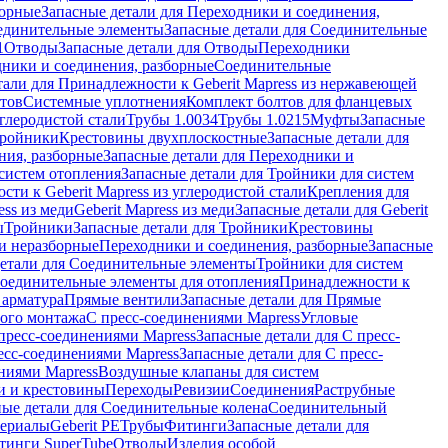
борные
Запасные детали для Переходники и соединения,
единительные элементы
Запасные детали для Соединительные
1
Отводы
Запасные детали для Отводы
Переходники
дники и соединения, разборные
Соединительные
тали для Принадлежности к Geberit Mapress из нержавеющей
нтов
Системные уплотнения
Комплект болтов для фланцевых
углеродистой стали
Трубы 1.0034
Трубы 1.0215
Муфты
Запасные
Тройники
Крестовины двухплоскостные
Запасные детали для
ния, разборные
Запасные детали для Переходники и
систем отопления
Запасные детали для Тройники для систем
ти к Geberit Mapress из углеродистой стали
Крепления для
ess из меди
Geberit Mapress из меди
Запасные детали для Geberit
ы
Тройники
Запасные детали для Тройники
Крестовины
и неразборные
Переходники и соединения, разборные
Запасные
детали для Соединительные элементы
Тройники для систем
Соединительные элементы для отопления
Принадлежности к
 арматура
Прямые вентили
Запасные детали для Прямые
того монтажа
С пресс-соединениями Mapress
Угловые
пресс-соединениями Mapress
Запасные детали для С пресс-
есс-соединениями Mapress
Запасные детали для С пресс-
ниями Mapress
Воздушные клапаны для систем
и и крестовины
Переходы
Ревизии
Соединения
Раструбные
ные детали для Соединительные колена
Соединительный
териалы
Geberit PE
Трубы
Фитинги
Запасные детали для
тинги SuperTube
Отводы
Изделия особой