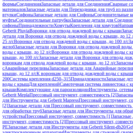
формы
Соединения
Запасные детали для Соединения
Сварные с
материалов
Запасные детали для Переходники для труб из разл
втулки
Сифоны
Запасные детали для Сифоны
Соединительные к
муфты
Соединительные патрубки
Запасные детали для Соедини
сифоны
Принадлежности
Хомуты
Крепления для хомутов
Направ
Geberit Pluvia
Воронки для отвода дождевой воды с крыши
Запа
детали для Воронки для отвода дождевой воды с крыши, до 12 
25 л/с
Воронки для отвода дождевой воды с крыши, до 100 л/с
За
желоб
Запасные детали для Воронки для отвода дождевой воды
воды с крыши, до 12 л/с
Воронки для отвода дождевой воды с кр
крыши, до 100 л/с
Запасные детали для Воронки для отвода дож
воронкам для отвода дождевой воды с крыши, до 12 л/с
Запасны
с
Аварийные переливы
Запасные детали для Аварийные перели
крыши, до 12 л/с
К воронкам для отвода дождевой воды с крыши,
200
Системы крепления d250–315
Принадлежности
Запасные де
воды с крыш
Для креплений
Самотечная система ливнестока с 
крыши
Комплектующие для пароизоляции
Инструменты, сетевы
Geberit Mepla
Прессовый инструмент, совместимость [2]
Запасны
для Инструменты для Geberit Mapress
Прессовый инструмент, со
[2]
Запасные детали для Прессовый инструмент, совместимость 
для обработки труб
Запасные детали для Инструменты для обра
устройства
Прессовый инструмент, совместимость [1]
Запасные 
инструмент, совместимость [2]
Прессовый инструмент, совмест
PE
Запасные детали для Инструменты для Geberit Silent-db20/Geb
электросварочным аппаратам
Инструменты для стыковой сварк