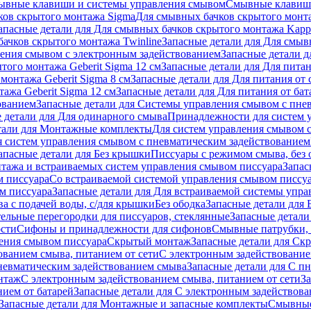
ывные клавиши и системы управления смывом
Смывные клави
ков скрытого монтажа Sigma
Для смывных бачков скрытого монт
апасные детали для Для смывных бачков скрытого монтажа Kapp
ачков скрытого монтажа Twinline
Запасные детали для Для смыв
ения смывом с электронным задействованием
Запасные детали 
того монтажа Geberit Sigma 12 см
Запасные детали для Для питан
монтажа Geberit Sigma 8 см
Запасные детали для Для питания от 
ажа Geberit Sigma 12 см
Запасные детали для Для питания от бат
ованием
Запасные детали для Системы управления смывом с пне
 детали для Для одинарного смыва
Принадлежности для систем 
тали для Монтажные комплекты
Для систем управления смывом 
я систем управления смывом с пневматическим задействованием
апасные детали для Без крышки
Писсуары с режимом смыва, без 
тажа и встраиваемых систем управления смывом писсуара
Запас
м писсуара
Со встраиваемой системой управления смывом писсу
м писсуара
Запасные детали для Для встраиваемой системы упр
а с подачей воды, с/для крышки
Без ободка
Запасные детали для 
тельные перегородки для писсуаров, стеклянные
Запасные детали
ости
Сифоны и принадлежности для сифонов
Смывные патрубки, 
ения смывом писсуара
Скрытый монтаж
Запасные детали для Ск
ованием смыва, питанием от сети
С электронным задействование
невматическим задействованием смыва
Запасные детали для С п
нтаж
С электронным задействованием смыва, питанием от сети
З
ием от батарей
Запасные детали для С электронным задействова
Запасные детали для Монтажные и запасные комплекты
Смывные