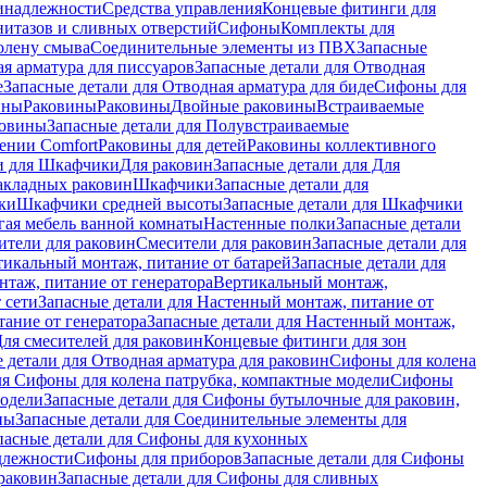
инадлежности
Средства управления
Концевые фитинги для
нитазов и сливных отверстий
Сифоны
Комплекты для
колену смыва
Соединительные элементы из ПВХ
Запасные
я арматура для писсуаров
Запасные детали для Отводная
е
Запасные детали для Отводная арматура для биде
Сифоны для
ины
Раковины
Раковины
Двойные раковины
Встраиваемые
ковины
Запасные детали для Полувстраиваемые
ении Comfort
Pаковины для детей
Раковины коллективного
и для Шкафчики
Для раковин
Запасные детали для Для
накладных pаковин
Шкафчики
Запасные детали для
ки
Шкафчики средней высоты
Запасные детали для Шкафчики
гая мебель ванной комнаты
Настенные полки
Запасные детали
ители для раковин
Смесители для раковин
Запасные детали для
тикальный монтаж, питание от батарей
Запасные детали для
нтаж, питание от генератора
Вертикальный монтаж,
 сети
Запасные детали для Настенный монтаж, питание от
ание от генератора
Запасные детали для Настенный монтаж,
Для смесителей для раковин
Концевые фитинги для зон
 детали для Отводная арматура для раковин
Сифоны для колена
ля Сифоны для колена патрубка, компактные модели
Сифоны
модели
Запасные детали для Сифоны бутылочные для раковин,
ны
Запасные детали для Соединительные элементы для
пасные детали для Сифоны для кухонных
длежности
Сифоны для приборов
Запасные детали для Сифоны
раковин
Запасные детали для Сифоны для сливных