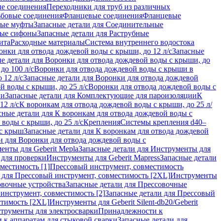
ые соединения
Переходники для труб из различных
ьбовые соединения
Фланцевые соединения
Фланцевые
ные муфты
Запасные детали для Соединительные
ные сифоны
Запасные детали для Раструбные
ита
Расходные материалы
Система внутреннего водостока
онки для отвода дождевой воды с крыши, до 12 л/с
Запасные
е детали для Воронки для отвода дождевой воды с крыши, до
до 100 л/с
Воронки для отвода дождевой воды с крыши в
 12 л/с
Запасные детали для Воронки для отвода дождевой
й воды с крыши, до 25 л/с
Воронки для отвода дождевой воды с
ии
Запасные детали для Комплектующие для пароизоляции
К
12 л/с
К воронкам для отвода дождевой воды с крыши, до 25 л/
сные детали для К воронкам для отвода дождевой воды с
воды с крыши, до 25 л/с
Крепления
Системы крепления d40–
 с крыш
Запасные детали для К воронкам для отвода дождевой
и для Воронки для отвода дождевой воды с
енты для Geberit Mepla
Запасные детали для Инструменты для
 для проверки
Инструменты для Geberit Mapress
Запасные детали
местимость [1]
Прессовый инструмент, совместимость
 для Прессовый инструмент, совместимость [2XL]
Инструменты
вочные устройства
Запасные детали для Прессовочные
инструмент, совместимость [2]
Запасные детали для Прессовый
стимость [2XL]
Инструменты для Geberit Silent-db20/Geberit
струменты для электросварки
Принадлежности к
 к аппаратам для стыковой сварки
Запасные детали для