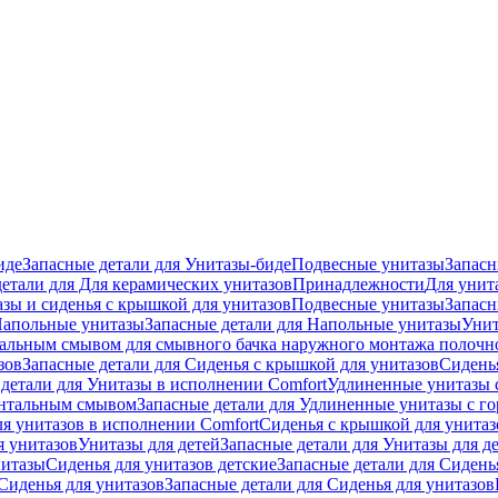
иде
Запасные детали для Унитазы-биде
Подвесные унитазы
Запасн
детали для Для керамических унитазов
Принадлежности
Для унит
зы и сиденья с крышкой для унитазов
Подвесные унитазы
Запасн
апольные унитазы
Запасные детали для Напольные унитазы
Унит
кальным смывом для смывного бачка наружного монтажа полочн
зов
Запасные детали для Сиденья с крышкой для унитазов
Сидень
детали для Унитазы в исполнении Comfort
Удлиненные унитазы 
онтальным смывом
Запасные детали для Удлиненные унитазы с 
ля унитазов в исполнении Comfort
Сиденья с крышкой для унитаз
я унитазов
Унитазы для детей
Запасные детали для Унитазы для д
нитазы
Сиденья для унитазов детские
Запасные детали для Сидень
Сиденья для унитазов
Запасные детали для Сиденья для унитазов