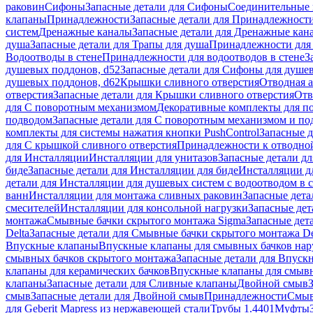
раковин
Сифоны
Запасные детали для Сифоны
Соединительные 
клапаны
Принадлежности
Запасные детали для Принадлежност
систем
Дренажные каналы
Запасные детали для Дренажные кан
душа
Запасные детали для Трапы для душа
Принадлежности для 
Водоотводы в стене
Принадлежности для водоотводов в стене
З
душевых поддонов, d52
Запасные детали для Сифоны для душе
душевых поддонов, d62
Крышки сливного отверстия
Отводная а
отверстия
Запасные детали для Крышки сливного отверстия
Отв
для С поворотным механизмом
Декоративные комплекты для п
подводом
Запасные детали для С поворотным механизмом и по
комплекты для системы нажатия кнопки PushControl
Запасные д
для С крышкой сливного отверстия
Принадлежности к отводной
для Инсталляции
Инсталляции для унитазов
Запасные детали дл
биде
Запасные детали для Инсталляции для биде
Инсталляции д
детали для Инсталляции для душевых систем с водоотводом в 
ванн
Инсталляции для монтажа сливных раковин
Запасные дета
смесителей
Инсталляции для консольной нагрузки
Запасные дет
монтажа
Смывные бачки скрытого монтажа Sigma
Запасные дет
Delta
Запасные детали для Смывные бачки скрытого монтажа De
Впускные клапаны
Впускные клапаны для смывных бачков на
смывных бачков скрытого монтажа
Запасные детали для Впуск
клапаны для керамических бачков
Впускные клапаны для смывн
клапаны
Запасные детали для Сливные клапаны
Двойной смыв
смыв
Запасные детали для Двойной смыв
Принадлежности
Смыв
для Geberit Mapress из нержавеющей стали
Трубы 1.4401
Муфты