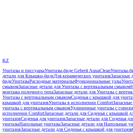
KZ
Унитазы и писсуары
Унитазы-биде Geberit AquaClean
Унитазы-б
детали для Крышки-биде
Для керамических унитазов
Запасные 
биде
Унитазы
Расходные материалы
Функциональные узлы
Унита
смывом
Запасные детали для Унитазы с вертикальным смывом
Н
монтажа полочного типа
Запасные детали для Унитазы с верти
Унитазы с вертикальным смывом
Сиденья с крышкой для унита
крышкой для унитазов
Унитазы в исполнении Comfort
Запасные 
унитазы с вертикальным смывом
Удлиненные унитазы с гориз
исполнении Comfort
Запасные детали для Сиденья с крышкой д
унитазов
Сиденья для унитазов
Запасные детали для Сиденья дл
унитазы
Напольные унитазы
Запасные детали для Напольные у
унитазов
Запасные детали для Сиденья с крышкой для унитазов