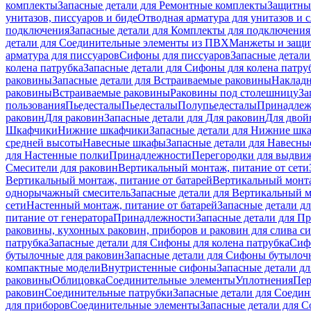
комплекты
Запасные детали для Ремонтные комплекты
Защитны
унитазов, писсуаров и биде
Отводная арматура для унитазов и 
подключения
Запасные детали для Комплекты для подключения
детали для Соединительные элементы из ПВХ
Манжеты и защи
арматура для писсуаров
Cифоны для писсуаров
Запасные детали
колена патрубка
Запасные детали для Сифоны для колена патру
раковины
Запасные детали для Встраиваемые раковины
Наклад
раковины
Встраиваемые раковины
Раковины под столешницу
За
пользования
Пьедесталы
Пьедесталы
Полупьедесталы
Принадлеж
раковин
Для раковин
Запасные детали для Для раковин
Для двой
Шкафчики
Нижние шкафчики
Запасные детали для Нижние шк
средней высоты
Навесные шкафы
Запасные детали для Навесн
для Настенные полки
Принадлежности
Перегородки для выдви
Смесители для раковин
Вертикальный монтаж, питание от сети
Вертикальный монтаж, питание от батарей
Вертикальный монта
однорычажный смеситель
Запасные детали для Вертикальный 
сети
Настенный монтаж, питание от батарей
Запасные детали д
питание от генератора
Принадлежности
Запасные детали для П
раковины, кухонных раковин, приборов и раковин для слива с
патрубка
Запасные детали для Сифоны для колена патрубка
Сифо
бутылочные для раковин
Запасные детали для Сифоны бутылоч
компактные модели
Внутристенные сифоны
Запасные детали д
раковины
Облицовка
Соединительные элементы
Уплотнения
Пер
раковин
Соединительные патрубки
Запасные детали для Соеди
для приборов
Соединительные элементы
Запасные детали для 