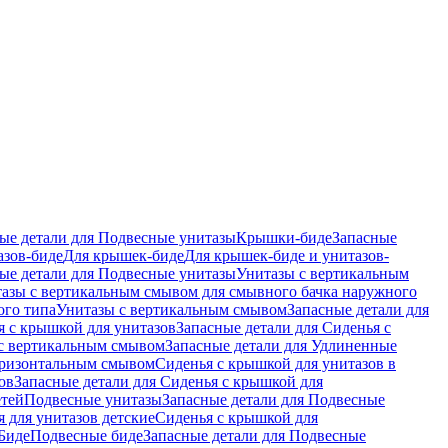
ые детали для Подвесные унитазы
Крышки-биде
Запасные
азов-биде
Для крышек-биде
Для крышек-биде и унитазов-
ые детали для Подвесные унитазы
Унитазы с вертикальным
азы с вертикальным смывом для смывного бачка наружного
ого типа
Унитазы с вертикальным смывом
Запасные детали для
я с крышкой для унитазов
Запасные детали для Сиденья с
с вертикальным смывом
Запасные детали для Удлиненные
горизонтальным смывом
Сиденья с крышкой для унитазов в
ов
Запасные детали для Сиденья с крышкой для
етей
Подвесные унитазы
Запасные детали для Подвесные
я для унитазов детские
Сиденья с крышкой для
Биде
Подвесные биде
Запасные детали для Подвесные