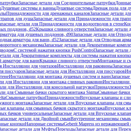
патрубки
Запасные детали для Соединительные патрубки
Донные
и
Душевые системы и ванны
Душевые системы
Дренаж пола для 
алы
Принадлежности для дренажных каналов
Запасные детали дл
трапов для душа
Запасные детали для Принадлежности для трапо
апасные детали для Принадлежности для водоотводов в стене
Кон
вых поддонов, d52
Крышки сливного отверстия
Запасные детали 
рматура для душевых поддонов, d90
Запасные детали для Отводн
одная арматура для ванн, d52
Запасные детали для Отводная арма
оворотного механизма
Запасные детали для Декоративные компл
дводом
С системой нажатия кнопки PushControl
Запасные детали 
етали для Декоративные комплекты для системы нажатия кнопки
 арматуре для ванн
Крышки сливного отверстия
Монтажные и с
я Инсталляции для унитазов
Инсталляции для раковины
Запасные
ля писсуаров
Запасные детали для Инсталляции для писсуаров
Ин
стене
Инсталляции для монтажа душевых систем и ванн
Запасные 
ли для Инсталляции для монтажа сливных раковин
Инсталляции 
али для Инсталляции для консольной нагрузки
Принадлежности
али для Смывные бачки скрытого монтажа Sigma
Смывные бачки
lta
Смывные патрубки
Принадлежности
Впускные клапаны и сл
ружного монтажа
Запасные детали для Впускные клапаны для см
ные клапаны для смывных бачков скрытого монтажа
Впускные кл
ых бачков универсальные
Запасные детали для Впускные клапа
Запасные детали для Двойной смыв
Внутренние механизмы смыв
ные кнопки
Напорные системы
Geberit Mapress из нержавеющей 
Запасные детали для Муфты
Переходы
Запасные детали для Пере