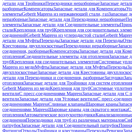
детали для Тройники
Переходники неразборные
Запасные детал
разборные
Компенсаторы
Запасные детали для Компенсаторы
Уп
элементы
Geberit Mapress из нержавеющей стали, газ
Запасные де
неразборные
Запасные детали для Переходники неразборные
Пе
элементы
Запасные детали для Соединительные элементы
Прина
стали
Крепления для труб
Крепления для соединительных элеме
соединений
Geberit Mapress из углеродистой стали
Geberit Mapre
детали для Муфты
Переходы
Запасные детали для Переходы
Отв
Крестовины двухплоскостные
Переходники неразборные
Запасн
соединения, разборные
Компенсаторы
Запасные детали для Ком
отопления
Соединительные элементы для отопления
Запасные д
труб
Крепления для соединительных элементов
Системные упл
Mapress из меди
Муфты
Запасные детали для Муфты
Переходы
За
двухплоскостные
Запасные детали для Крестовины двухплоско
детали для Переходники и соединения, разборные
Заглушки
Зап
отопления
Запасные детали для Тройники для систем отоплени
Geberit Mapress из меди
Крепления для труб
Системные уплотне
вентили
С пресс-соединениями Mapress
Запасные детали для С 
вентили
Запасные детали для Угловые вентили
С пресс-соедине
соединениями Mapress
Сливные клапаны
Шаровые краны
Запас
соединениями Mapress
Шаровые краны для скрытого монтажа
С
отопления
Автоматические воздухоотводчики
Канализационные
соединения
Переходники для труб из различных материалов
Си
патрубок
Запасные детали для Соединительный патрубок
Прина
Фитинги
Отводы
Тройники и крестовины
Переходы
Ревизии
Зап