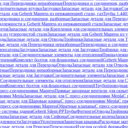
и для Переходники неразборные
Переходники и соединения, раз
лотнительные втулки
Заглушки
Запасные детали для Заглушки
Со
тали для Geberit Mapress из нержавеющей стали, газ
Трубы 1.440
реходники и соединения, разборные
Запасные детали для Перехо
длежности к Geberit Mapress из нержавеющей стали
Запасные де
нтов
Запасные детали для Крепления для соединительных элеме
ss из углеродистой стали
Запасные детали для Geberit Mapress из 
оды
Запасные детали для Отводы
Тройники
Запасные детали для 
ые детали для Переходники неразборные
Переходники и соедине
пенсаторы
Заглушки
Запасные детали для Заглушки
Тройники для 
етали для Соединительные элементы для отопления
Принадлежнос
отнения
Комплект болтов для фланцевых соединений
Geberit Mapr
пасные детали для Переходы
Отводы
Запасные детали для Отвод
стные
Переходники неразборные
Запасные детали для Переходник
асные детали для Заглушки
Соединительные элементы
Запасные 
я
Соединительные элементы для отопления
Запасные детали для 
ния
Комплект болтов для фланцевых соединений
Трубопроводная
пресс-соединениями Mapress
Прямые запорные вентили для скры
ниями Mepla
Запасные детали для С пресс-соединениями Mepla
С 
ные детали для Шаровые краны
С пресс-соединениями Mepla
С пр
 пресс-соединениями Mapress
Обратные клапаны
С пресс-соедине
 системы здания
Geberit Silent-PP
Трубы
Фитинги
Отводы
Тройник
фоны
Запасные детали для Сифоны
Соединительные колена
Запас
длежности
Заглушки
Уплотнения
Защитная крышка
Расходные ма
асные детали для Ревизии
Переходники
Изделия особой формы
Фи