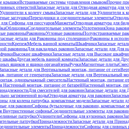
е крышки
Встраиваемые системы управления смывом
Прочие пр
сливных отверстий
Запасные детали для Отводная арматура для у
Удлинители к колену смыва
Запасные детали для Удлинители к 
тные заглушки
Переходники и соединительные элементы
Отводна
 для Cифоны для писсуаров
Манжеты
Отводная арматура для бид
бка
Облицовка
Соединительные элементы
Уплотнения
Зона раков
ные раковины
Раковины
Угловые раковины
Полувстраиваемые ра
пасные детали для Раковины под столешницу
Раковины в исполн
ности
Крепеж
Мебель ванной комнаты
Шкафчики
Запасные детал
ной раковины
Для накладных pаковин
Запасные детали для Для 
афчики
Высокие шкафчики
Запасные детали для Высокие шкафчи
ые шкафы
Другая мебель ванной комнаты
Запасные детали для Дру
жных ящиков и ящики-органайзеры
Ручки
Магнитные плиты
Смес
Запасные детали для Вертикальный монтаж, питание от сети
Вер
ж, питание от генератора
Запасные детали для Вертикальный мо
монтаж, однорычажный смеситель
Настенный монтаж, питание от
ля Настенный монтаж, питание от батарей
Настенный монтаж, пит
ринадлежности
Для смесителей для раковин
Запасные детали для 
ильно загрязненной воды
Отводная арматура для раковин
Запасные
ны для колена патрубка, компактные модели
Запасные детали д
ные для раковин
Сифоны бутылочные для раковин, компактные 
ля Внутристенные сифоны
Соединительные элементы для ракови
еливные патрубки
Удлинители
Сифоны для кухонных раковин
За
нительные патрубки
Принадлежности
Запасные детали для Прина
Соединительные элементы
Принадлежности
Сифоны для сливных 