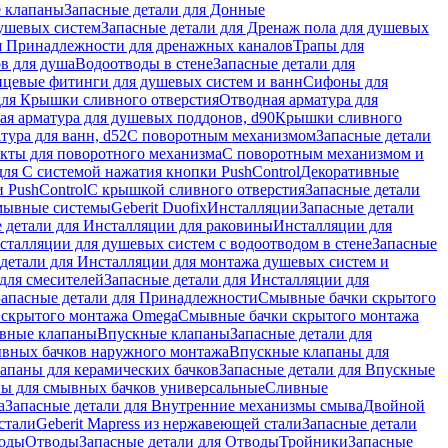
 клапаны
Запасные детали для Донные
душевых систем
Запасные детали для Дренаж пола для душевых
я Принадлежности для дренажных каналов
Трапы для
в для душа
Водоотводы в стене
Запасные детали для
цевые фитинги для душевых систем и ванн
Сифоны для
для Крышки сливного отверстия
Отводная арматура для
ая арматура для душевых поддонов, d90
Крышки сливного
тура для ванн, d52
С поворотным механизмом
Запасные детали
екты для поворотного механизма
С поворотным механизмом и
для С системой нажатия кнопки PushControl
Декоративные
 PushControl
С крышкой сливного отверстия
Запасные детали
мывные системы
Geberit Duofix
Инсталляции
Запасные детали
 детали для Инсталляции для раковины
Инсталляции для
сталляции для душевых систем с водоотводом в стене
Запасные
детали для Инсталляции для монтажа душевых систем и
для смесителей
Запасные детали для Инсталляции для
Запасные детали для Принадлежности
Смывные бачки скрытого
 скрытого монтажа Omega
Смывные бачки скрытого монтажа
ивные клапаны
Впускные клапаны
Запасные детали для
ывных бачков наружного монтажа
Впускные клапаны для
апаны для керамических бачков
Запасные детали для Впускные
ны для смывных бачков универсальные
Сливные
а
Запасные детали для Внутренние механизмы смыва
Двойной
стали
Geberit Mapress из нержавеющей стали
Запасные детали
ходы
Отводы
Запасные детали для Отводы
Тройники
Запасные