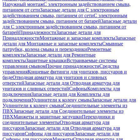
Наружный монтаж
С электронным задействованием смыва,
питанием от сети
Запасные детали для С электронным
задействованием смыва, питанием от сети
С электронным
задействованием смыва, питанием от батарей
Запасные детали
для С электронным задействованием смыва, питанием от
батарей
Принадлежности
Запасные детали для
Принадлежности
Монтажные и запасные комплекты
Запасные
детали для Монтажные и запасные комплекты
Смывные
патрубки, колена смыва и переходники
Ремонтные
комплекты
Запасные детали для Ремонтные
комплекты
Защитные крышки
Встраиваемые системы
управления смывом
Прочие принадлежности
Средства
управления
Концевые фитинги для унитазов, писсуаров и
биде
Отводная арматура для унитазов и сливных
отверстий
Запасные детали для Отводная арматура для
унитазов и сливных отверстий
Сифоны
Комплекты для
подключения
Запасные детали для Комплекты для
подключения
Удлинители к колену смыва
Запасные детали для
Удлинители к колену смыва
Соединительные элементы из
ПВХ
Запасные детали для Соединительные элементы из
ПВХ
Манжеты и защитные заглушки
Переходники и
соединительные элементы
Отводная арматура для
писсуаров
Запасные детали для Отводная арматура для
писсуаров
Cифоны для писсуаров
Запасные детали для
Cифоны для писсуаров
Манжеты
Отводная арматура для