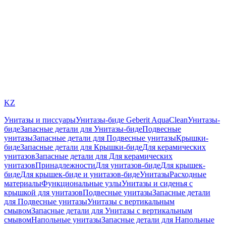
KZ
Унитазы и писсуары
Унитазы-биде Geberit AquaClean
Унитазы-
биде
Запасные детали для Унитазы-биде
Подвесные
унитазы
Запасные детали для Подвесные унитазы
Крышки-
биде
Запасные детали для Крышки-биде
Для керамических
унитазов
Запасные детали для Для керамических
унитазов
Принадлежности
Для унитазов-биде
Для крышек-
биде
Для крышек-биде и унитазов-биде
Унитазы
Расходные
материалы
Функциональные узлы
Унитазы и сиденья с
крышкой для унитазов
Подвесные унитазы
Запасные детали
для Подвесные унитазы
Унитазы с вертикальным
смывом
Запасные детали для Унитазы с вертикальным
смывом
Напольные унитазы
Запасные детали для Напольные