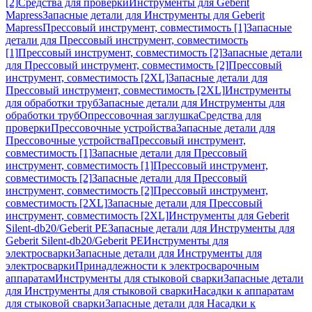
[2]
Средства для проверки
Инструменты для Geberit
Mapress
Запасные детали для Инструменты для Geberit
Mapress
Прессовый инструмент, совместимость [1]
Запасные
детали для Прессовый инструмент, совместимость
[1]
Прессовый инструмент, совместимость [2]
Запасные детали
для Прессовый инструмент, совместимость [2]
Прессовый
инструмент, совместимость [2XL]
Запасные детали для
Прессовый инструмент, совместимость [2XL]
Инструменты
для обработки труб
Запасные детали для Инструменты для
обработки труб
Опрессовочная заглушка
Средства для
проверки
Прессовочные устройства
Запасные детали для
Прессовочные устройства
Прессовый инструмент,
совместимость [1]
Запасные детали для Прессовый
инструмент, совместимость [1]
Прессовый инструмент,
совместимость [2]
Запасные детали для Прессовый
инструмент, совместимость [2]
Прессовый инструмент,
совместимость [2XL]
Запасные детали для Прессовый
инструмент, совместимость [2XL]
Инструменты для Geberit
Silent-db20/Geberit PE
Запасные детали для Инструменты для
Geberit Silent-db20/Geberit PE
Инструменты для
электросварки
Запасные детали для Инструменты для
электросварки
Принадлежности к электросварочным
аппаратам
Инструменты для стыковой сварки
Запасные детали
для Инструменты для стыковой сварки
Насадки к аппаратам
для стыковой сварки
Запасные детали для Насадки к