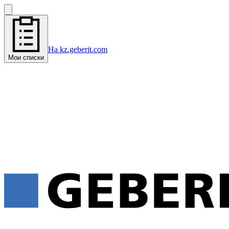
На kz.geberit.com
Мои списки