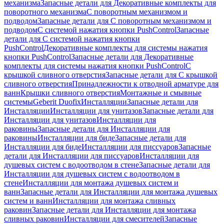
механизма
Запасные детали для Декоративные комплекты для
поворотного механизма
С поворотным механизмом и
подводом
Запасные детали для С поворотным механизмом и
подводом
С системой нажатия кнопки PushControl
Запасные
детали для С системой нажатия кнопки
PushControl
Декоративные комплекты для системы нажатия
кнопки PushControl
Запасные детали для Декоративные
комплекты для системы нажатия кнопки PushControl
С
крышкой сливного отверстия
Запасные детали для С крышкой
сливного отверстия
Принадлежности к отводной арматуре для
ванн
Крышки сливного отверстия
Монтажные и смывные
системы
Geberit Duofix
Инсталляции
Запасные детали для
Инсталляции
Инсталляции для унитазов
Запасные детали для
Инсталляции для унитазов
Инсталляции для
раковины
Запасные детали для Инсталляции для
раковины
Инсталляции для биде
Запасные детали для
Инсталляции для биде
Инсталляции для писсуаров
Запасные
детали для Инсталляции для писсуаров
Инсталляции для
душевых систем с водоотводом в стене
Запасные детали для
Инсталляции для душевых систем с водоотводом в
стене
Инсталляции для монтажа душевых систем и
ванн
Запасные детали для Инсталляции для монтажа душевых
систем и ванн
Инсталляции для монтажа сливных
раковин
Запасные детали для Инсталляции для монтажа
сливных раковин
Инсталляции для смесителей
Запасные