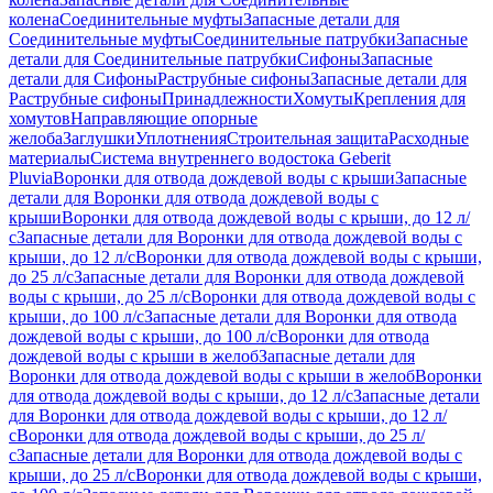
колена
Соединительные муфты
Запасные детали для
Соединительные муфты
Соединительные патрубки
Запасные
детали для Соединительные патрубки
Сифоны
Запасные
детали для Сифоны
Раструбные сифоны
Запасные детали для
Раструбные сифоны
Принадлежности
Хомуты
Крепления для
хомутов
Направляющие опорные
желоба
Заглушки
Уплотнения
Строительная защита
Расходные
материалы
Система внутреннего водостока Geberit
Pluvia
Воронки для отвода дождевой воды с крыши
Запасные
детали для Воронки для отвода дождевой воды с
крыши
Воронки для отвода дождевой воды с крыши, до 12 л/
с
Запасные детали для Воронки для отвода дождевой воды с
крыши, до 12 л/с
Воронки для отвода дождевой воды с крыши,
до 25 л/с
Запасные детали для Воронки для отвода дождевой
воды с крыши, до 25 л/с
Воронки для отвода дождевой воды с
крыши, до 100 л/с
Запасные детали для Воронки для отвода
дождевой воды с крыши, до 100 л/с
Воронки для отвода
дождевой воды с крыши в желоб
Запасные детали для
Воронки для отвода дождевой воды с крыши в желоб
Воронки
для отвода дождевой воды с крыши, до 12 л/с
Запасные детали
для Воронки для отвода дождевой воды с крыши, до 12 л/
с
Воронки для отвода дождевой воды с крыши, до 25 л/
с
Запасные детали для Воронки для отвода дождевой воды с
крыши, до 25 л/с
Воронки для отвода дождевой воды с крыши,