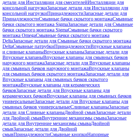
детали для Инсталляции для смесителей
Инсталляции для
консольной нагрузки
Запасные детали для Инсталляции для
консольной нагрузки
Принадлежности
Запасные детали для
Принадлежности
Смывные бачки скрытого монтажа
Смывные
бачки скрытого монтажа Sigma
Запасные детали для Смывные
бачки скрытого монтажа Sigma
Смывные бачки скрытого
монтажа Omega
Смывные бачки скрытого монтажа
Delta
Запасные детали для Смывные бачки скрытого монтажа
Delta
Смывные патрубки
Принадлежности
Впускные клапаны
и сливные клапаны
Впускные клапаны
Запасные детали для
Впускные клапаны
Впускные клапаны для смывных бачков
наружного монтажа
Запасные детали для Впускные клапаны
для смывных бачков наружного монтажа
Впускные клапаны
для смывных бачков скрытого монтажа
Запасные детали для
Впускные клапаны для смывных бачков скрытого
монтажа
Впускные клапаны для керамических
бачков
Запасные детали для Впускные клапаны для
керамических бачков
Впускные клапаны для смывных бачков
универсальные
Запасные детали для Впускные клапаны для
смывных бачков универсальные
Сливные клапаны
Запасные
детали для Сливные клапаны
Двойной смыв
Запасные детали
для Двойной смыв
Внутренние механизмы смыва
Запасные
детали для Внутренние механизмы смыва
Двойной
смыв
Запасные детали для Двойной
смыв
Принадлежности
Смывные кнопки
Напорные