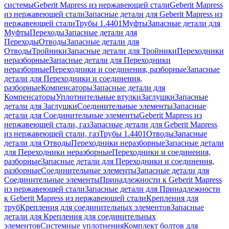
системы
Geberit Mapress из нержавеющей стали
Geberit Mapress
из нержавеющей стали
Запасные детали для Geberit Mapress из
нержавеющей стали
Трубы 1.4401
Муфты
Запасные детали для
Муфты
Переходы
Запасные детали для
Переходы
Отводы
Запасные детали для
Отводы
Тройники
Запасные детали для Тройники
Переходники
неразборные
Запасные детали для Переходники
неразборные
Переходники и соединения, разборные
Запасные
детали для Переходники и соединения,
разборные
Компенсаторы
Запасные детали для
Компенсаторы
Уплотнительные втулки
Заглушки
Запасные
детали для Заглушки
Соединительные элементы
Запасные
детали для Соединительные элементы
Geberit Mapress из
нержавеющей стали, газ
Запасные детали для Geberit Mapress
из нержавеющей стали, газ
Трубы 1.4401
Отводы
Запасные
детали для Отводы
Переходники неразборные
Запасные детали
для Переходники неразборные
Переходники и соединения,
разборные
Запасные детали для Переходники и соединения,
разборные
Соединительные элементы
Запасные детали для
Соединительные элементы
Принадлежности к Geberit Mapress
из нержавеющей стали
Запасные детали для Принадлежности
к Geberit Mapress из нержавеющей стали
Крепления для
труб
Крепления для соединительных элементов
Запасные
детали для Крепления для соединительных
элементов
Системные уплотнения
Комплект болтов для