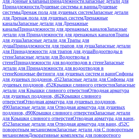
для Донные клапаны
Принадлежности
Запасные детали для
Принадлежности
Душевые системы и ванны
Душевые
системы
Дренаж пола для душевых систем
Запасные детали
для Дренаж пола для душевых систем
Дренажные
каналы
Запасные детали для Дренажные
каналы
Принадлежности для дренажных каналов
Запасные
детали для Принадлежности для дренажных каналов
Трапы
для душа
Запасные детали для Трапы для
душа
Принадлежности для трапов для душа
Запасные детали
для Принадлежности для трапов для душа
Водоотводы в
стене
Запасные детали для Водоотводы в
стене
Принадлежности для водоотводов в стене
Запасные
детали для Принадлежности для водоотводов в
стене
Концевые фитинги для душевых систем и ванн
Сифоны
для душевых поддонов, d52
Запасные детали для Сифоны для
душевых поддонов, d52
Крышки сливного отверстия
Запасные
детали для Крышки сливного отверстия
Отводная арматура
для душевых поддонов, d62
Крышки сливного
отверстия
Отводная арматура для душевых поддонов,
d90
Запасные детали для Отводная арматура для душевых
поддонов, d90
Крышки сливного отверстия
Запасные детали
для Крышки сливного отверстия
Отводная арматура для ванн,
d52
Запасные детали для Отводная арматура для ванн, d52
С
поворотным механизмом
Запасные детали для С поворотным
механизмом
Декоративные комплекты для поворотного