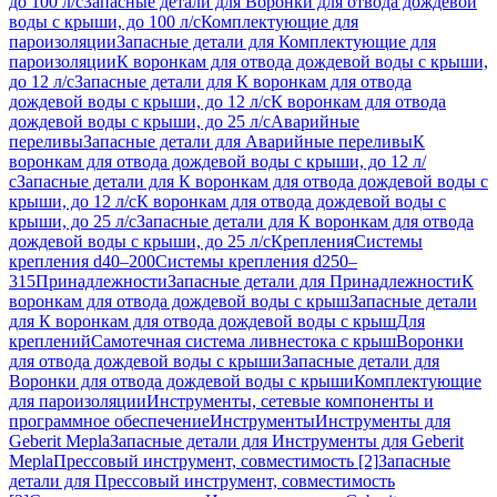
до 100 л/с
Запасные детали для Воронки для отвода дождевой
воды с крыши, до 100 л/с
Комплектующие для
пароизоляции
Запасные детали для Комплектующие для
пароизоляции
К воронкам для отвода дождевой воды с крыши,
до 12 л/с
Запасные детали для К воронкам для отвода
дождевой воды с крыши, до 12 л/с
К воронкам для отвода
дождевой воды с крыши, до 25 л/с
Аварийные
переливы
Запасные детали для Аварийные переливы
К
воронкам для отвода дождевой воды с крыши, до 12 л/
с
Запасные детали для К воронкам для отвода дождевой воды с
крыши, до 12 л/с
К воронкам для отвода дождевой воды с
крыши, до 25 л/с
Запасные детали для К воронкам для отвода
дождевой воды с крыши, до 25 л/с
Крепления
Системы
крепления d40–200
Системы крепления d250–
315
Принадлежности
Запасные детали для Принадлежности
К
воронкам для отвода дождевой воды с крыш
Запасные детали
для К воронкам для отвода дождевой воды с крыш
Для
креплений
Самотечная система ливнестока с крыш
Воронки
для отвода дождевой воды с крыши
Запасные детали для
Воронки для отвода дождевой воды с крыши
Комплектующие
для пароизоляции
Инструменты, сетевые компоненты и
программное обеспечение
Инструменты
Инструменты для
Geberit Mepla
Запасные детали для Инструменты для Geberit
Mepla
Прессовый инструмент, совместимость [2]
Запасные
детали для Прессовый инструмент, совместимость