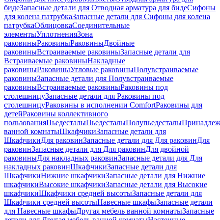
биде
Запасные детали для Отводная арматура для биде
Сифоны
для колена патрубка
Запасные детали для Сифоны для колена
патрубка
Облицовка
Соединительные
элементы
Уплотнения
Зона
раковины
Раковины
Раковины
Двойные
раковины
Встраиваемые раковины
Запасные детали для
Встраиваемые раковины
Накладные
раковины
Раковины
Угловые раковины
Полувстраиваемые
раковины
Запасные детали для Полувстраиваемые
раковины
Встраиваемые раковины
Раковины под
столешницу
Запасные детали для Раковины под
столешницу
Раковины в исполнении Comfort
Pаковины для
детей
Раковины коллективного
пользования
Пьедесталы
Пьедесталы
Полупьедесталы
Принадлеж
ванной комнаты
Шкафчики
Запасные детали для
Шкафчики
Для раковин
Запасные детали для Для раковин
Для
раковин
Запасные детали для Для раковин
Для двойной
раковины
Для накладных pаковин
Запасные детали для Для
накладных pаковин
Шкафчики
Запасные детали для
Шкафчики
Нижние шкафчики
Запасные детали для Нижние
шкафчики
Высокие шкафчики
Запасные детали для Высокие
шкафчики
Шкафчики средней высоты
Запасные детали для
Шкафчики средней высоты
Навесные шкафы
Запасные детали
для Навесные шкафы
Другая мебель ванной комнаты
Запасные
детали для Другая мебель ванной комнаты
Настенные