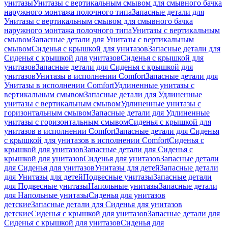
унитазы
Унитазы с вертикальным смывом для смывного бачка
наружного монтажа полочного типа
Запасные детали для
Унитазы с вертикальным смывом для смывного бачка
наружного монтажа полочного типа
Унитазы с вертикальным
смывом
Запасные детали для Унитазы с вертикальным
смывом
Сиденья с крышкой для унитазов
Запасные детали для
Сиденья с крышкой для унитазов
Сиденья с крышкой для
унитазов
Запасные детали для Сиденья с крышкой для
унитазов
Унитазы в исполнении Comfort
Запасные детали для
Унитазы в исполнении Comfort
Удлиненные унитазы с
вертикальным смывом
Запасные детали для Удлиненные
унитазы с вертикальным смывом
Удлиненные унитазы с
горизонтальным смывом
Запасные детали для Удлиненные
унитазы с горизонтальным смывом
Сиденья с крышкой для
унитазов в исполнении Comfort
Запасные детали для Сиденья
с крышкой для унитазов в исполнении Comfort
Сиденья с
крышкой для унитазов
Запасные детали для Сиденья с
крышкой для унитазов
Сиденья для унитазов
Запасные детали
для Сиденья для унитазов
Унитазы для детей
Запасные детали
для Унитазы для детей
Подвесные унитазы
Запасные детали
для Подвесные унитазы
Напольные унитазы
Запасные детали
для Напольные унитазы
Сиденья для унитазов
детские
Запасные детали для Сиденья для унитазов
детские
Сиденья с крышкой для унитазов
Запасные детали для
Сиденья с крышкой для унитазов
Сиденья для