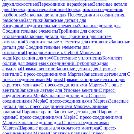
двухплоскостные
Переходники неразборные
Запасные детали
для Переходники неразборные
Переходники и соединения,
разборные
Запасные детали для Переходники и соединения,
разборные
Заглушки
Запасные детали для
Заглушки
Соединительные элементы
Запасные детали для
Соединительные элементы
Тройники для систем
отопления
Запасные детали для Тройники для систем
отопления
Соединительные элементы для отопления
Запасные
детали для Соединительные элементы для
отопления
Принадлежности к Geberit Mapress из
меди
Крепления для труб
Системные уплотнения
Комплект
болтов для фланцевых соединений
Трубопроводная
арматура
Прямые вентили
Запасные детали для Прямые
вентили
С пресс-соединениями Mapress
Запасные детали для С
пресс-соединениями Mapress
Прямые запорные вентили для
скрытого монтажа
С пресс-соединениями Mapress
Угловые
вентили
Запасные детали для Угловые вентили
С пресс-
соединениями Mepla
Запасные детали для С пресс-
соединениями Mepla
С пресс-соединениями Mapress
Запасные
детали для С пресс-соединениями Mapress
Сливные
клапаны
Шаровые краны
Запасные детали для Шаровые
краны
С пресс-соединениями Mepla
С пресс-соединениями
Mapress
Запасные детали для С пресс-соединениями
Mapress
Шаровые краны для скрытого монтажа
С пресс-
соединениями Mapress
Обратные клапаны
С пресс-