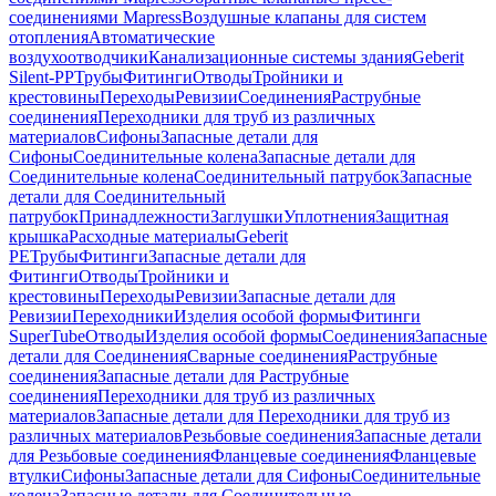
соединениями Mapress
Воздушные клапаны для систем
отопления
Автоматические
воздухоотводчики
Канализационные системы здания
Geberit
Silent-PP
Трубы
Фитинги
Отводы
Тройники и
крестовины
Переходы
Ревизии
Соединения
Раструбные
соединения
Переходники для труб из различных
материалов
Сифоны
Запасные детали для
Сифоны
Соединительные колена
Запасные детали для
Соединительные колена
Соединительный патрубок
Запасные
детали для Соединительный
патрубок
Принадлежности
Заглушки
Уплотнения
Защитная
крышка
Расходные материалы
Geberit
PE
Трубы
Фитинги
Запасные детали для
Фитинги
Отводы
Тройники и
крестовины
Переходы
Ревизии
Запасные детали для
Ревизии
Переходники
Изделия особой формы
Фитинги
SuperTube
Отводы
Изделия особой формы
Соединения
Запасные
детали для Соединения
Сварные соединения
Раструбные
соединения
Запасные детали для Раструбные
соединения
Переходники для труб из различных
материалов
Запасные детали для Переходники для труб из
различных материалов
Резьбовые соединения
Запасные детали
для Резьбовые соединения
Фланцевые соединения
Фланцевые
втулки
Сифоны
Запасные детали для Сифоны
Соединительные
колена
Запасные детали для Соединительные