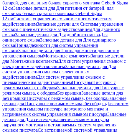
батарей, для смывных бачков скрытого монтажа Geberit Sigma
12 см
Запасные детали для Для питания от батарей, для
смывных бачков скрытого монтажа Geberit Sigma
12 см
Системы управления смывом с пневматическим
задействованием
Запасные детали для Системы управления
смывом с пневматическим задействованием
Для двойного
смыва
Запасные детали для Для двойного смыва
Для
одинарного смыва
Запасные детали для Для одинарного
смыва
Принадлежности для систем управления
смывом
Запасные детали для Принадлежности для систем
управления смывом
Монтажные комплекты
Запасные детали
для Монтажные комплекты
Для систем управления смывом с
электронным задействованием
Запасные детали для Для
систем управления смывом с электронным
задействованием
Для систем управления смывом с
пневматическим задействованием
Писсуары
Писсуары с
режимом смыва, с ободком
Запасные детали для Писсуары с
режимом смыва, с ободком
Без крышки
Запасные детали для
Без крышки
Писсуары с режимом смыва, без ободка
Запасные
детали для Писсуары с режимом смыва, без ободка
Для систем
управления смывом писсуара наружного монтажа и
встраиваемых систем управления смывом писсуара
Запасные
детали для Для систем управления смывом писсуара
наружного монтажа и встраиваемых систем управления
смывом писсуара
Со встраиваемой системой управления