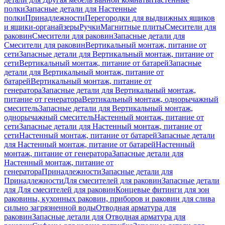
полки
Запасные детали для Настенные
полки
Принадлежности
Перегородки для выдвижных ящиков
и ящики-органайзеры
Ручки
Магнитные плиты
Смесители для
раковин
Смесители для раковин
Запасные детали для
Смесители для раковин
Вертикальный монтаж, питание от
сети
Запасные детали для Вертикальный монтаж, питание от
сети
Вертикальный монтаж, питание от батарей
Запасные
детали для Вертикальный монтаж, питание от
батарей
Вертикальный монтаж, питание от
генератора
Запасные детали для Вертикальный монтаж,
питание от генератора
Вертикальный монтаж, однорычажный
смеситель
Запасные детали для Вертикальный монтаж,
однорычажный смеситель
Настенный монтаж, питание от
сети
Запасные детали для Настенный монтаж, питание от
сети
Настенный монтаж, питание от батарей
Запасные детали
для Настенный монтаж, питание от батарей
Настенный
монтаж, питание от генератора
Запасные детали для
Настенный монтаж, питание от
генератора
Принадлежности
Запасные детали для
Принадлежности
Для смесителей для раковин
Запасные детали
для Для смесителей для раковин
Концевые фитинги для зон
раковины, кухонных раковин, приборов и раковин для слива
сильно загрязненной воды
Отводная арматура для
раковин
Запасные детали для Отводная арматура для