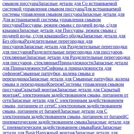
смывом писсуара
Запасные детали для Со встраиваемой
системой управления смывом писсуара
Для встраиваемой
системы управления смывом писсуара
Запасные детали для
Для встраиваемой системы управления смывом
писсуара
Писсуары, режим смыва с подачей воды, с/для
крышки
Запасные детали для Писсуары, режим смыва с
подачей воды, с/для крышки
Без ободка
Запасные детали для
Без ободка
Разделительные перегородки для
писсуаров
Запасные детали для Разделительные перегородки
для писсуаров
Разделительные перегородки для писсуаров,
стеклянные
Запасные детали для Разделительные перегородки
для писсуаров, стеклянные
Принадлежности
Запасные детали
для Принадлежности
Сифоны и принадлежности для
сифонов
Смывные патрубки, колена смыва и
переходники
Запасные детали для Смывные патрубки, колена
смыва и переходники
Крепеж
Системы управления смывом
писсуара
Скрытый монтаж
Запасные детали для Скрытый
монтаж
С электронным задействованием смыва, питанием от
сети
Запасные детали для С электронным задействованием
смыва, питанием от сети
С электронным задействованием
смыва, питанием от батарей
Запасные детали для С
электронным задействованием смыва, питанием от батарей
С
пневматическим задействованием смыва
Запасные детали для
С пневматическим задействованием смыва
Basic
Запасные
детали для Basic
Наружный монтаж
Запасные детали для