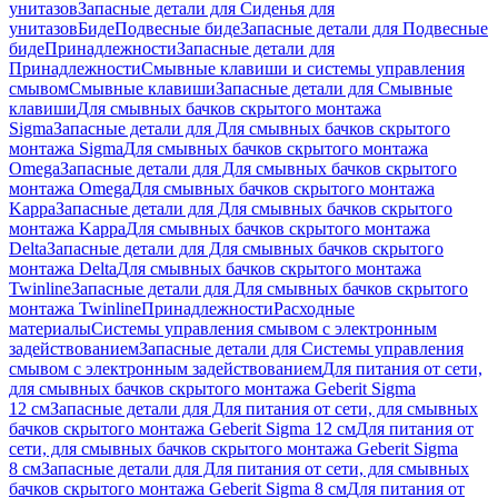
унитазов
Запасные детали для Сиденья для
унитазов
Биде
Подвесные биде
Запасные детали для Подвесные
биде
Принадлежности
Запасные детали для
Принадлежности
Смывные клавиши и системы управления
смывом
Смывные клавиши
Запасные детали для Смывные
клавиши
Для смывных бачков скрытого монтажа
Sigma
Запасные детали для Для смывных бачков скрытого
монтажа Sigma
Для смывных бачков скрытого монтажа
Omega
Запасные детали для Для смывных бачков скрытого
монтажа Omega
Для смывных бачков скрытого монтажа
Kappa
Запасные детали для Для смывных бачков скрытого
монтажа Kappa
Для смывных бачков скрытого монтажа
Delta
Запасные детали для Для смывных бачков скрытого
монтажа Delta
Для смывных бачков скрытого монтажа
Twinline
Запасные детали для Для смывных бачков скрытого
монтажа Twinline
Принадлежности
Расходные
материалы
Системы управления смывом с электронным
задействованием
Запасные детали для Системы управления
смывом с электронным задействованием
Для питания от сети,
для смывных бачков скрытого монтажа Geberit Sigma
12 см
Запасные детали для Для питания от сети, для смывных
бачков скрытого монтажа Geberit Sigma 12 см
Для питания от
сети, для смывных бачков скрытого монтажа Geberit Sigma
8 см
Запасные детали для Для питания от сети, для смывных
бачков скрытого монтажа Geberit Sigma 8 см
Для питания от