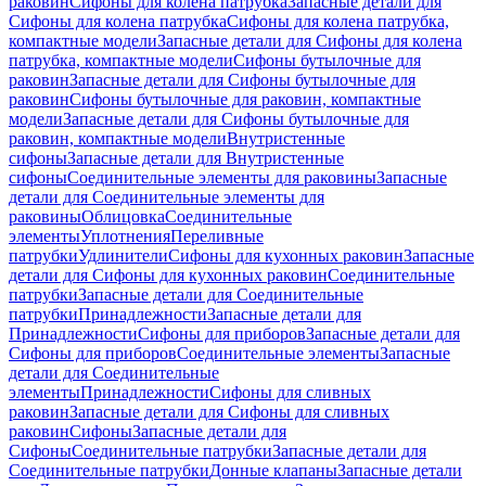
раковин
Сифоны для колена патрубка
Запасные детали для
Сифоны для колена патрубка
Сифоны для колена патрубка,
компактные модели
Запасные детали для Сифоны для колена
патрубка, компактные модели
Сифоны бутылочные для
раковин
Запасные детали для Сифоны бутылочные для
раковин
Сифоны бутылочные для раковин, компактные
модели
Запасные детали для Сифоны бутылочные для
раковин, компактные модели
Внутристенные
сифоны
Запасные детали для Внутристенные
сифоны
Соединительные элементы для раковины
Запасные
детали для Соединительные элементы для
раковины
Облицовка
Соединительные
элементы
Уплотнения
Переливные
патрубки
Удлинители
Сифоны для кухонных раковин
Запасные
детали для Сифоны для кухонных раковин
Соединительные
патрубки
Запасные детали для Соединительные
патрубки
Принадлежности
Запасные детали для
Принадлежности
Сифоны для приборов
Запасные детали для
Сифоны для приборов
Соединительные элементы
Запасные
детали для Соединительные
элементы
Принадлежности
Сифоны для сливных
раковин
Запасные детали для Сифоны для сливных
раковин
Сифоны
Запасные детали для
Сифоны
Соединительные патрубки
Запасные детали для
Соединительные патрубки
Донные клапаны
Запасные детали