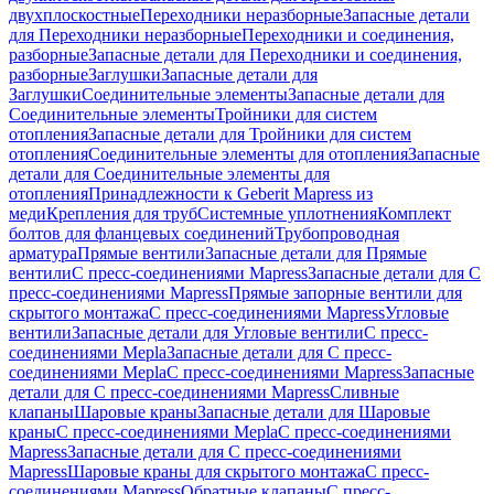
двухплоскостные
Переходники неразборные
Запасные детали
для Переходники неразборные
Переходники и соединения,
разборные
Запасные детали для Переходники и соединения,
разборные
Заглушки
Запасные детали для
Заглушки
Соединительные элементы
Запасные детали для
Соединительные элементы
Тройники для систем
отопления
Запасные детали для Тройники для систем
отопления
Соединительные элементы для отопления
Запасные
детали для Соединительные элементы для
отопления
Принадлежности к Geberit Mapress из
меди
Крепления для труб
Системные уплотнения
Комплект
болтов для фланцевых соединений
Трубопроводная
арматура
Прямые вентили
Запасные детали для Прямые
вентили
С пресс-соединениями Mapress
Запасные детали для С
пресс-соединениями Mapress
Прямые запорные вентили для
скрытого монтажа
С пресс-соединениями Mapress
Угловые
вентили
Запасные детали для Угловые вентили
С пресс-
соединениями Mepla
Запасные детали для С пресс-
соединениями Mepla
С пресс-соединениями Mapress
Запасные
детали для С пресс-соединениями Mapress
Сливные
клапаны
Шаровые краны
Запасные детали для Шаровые
краны
С пресс-соединениями Mepla
С пресс-соединениями
Mapress
Запасные детали для С пресс-соединениями
Mapress
Шаровые краны для скрытого монтажа
С пресс-
соединениями Mapress
Обратные клапаны
С пресс-