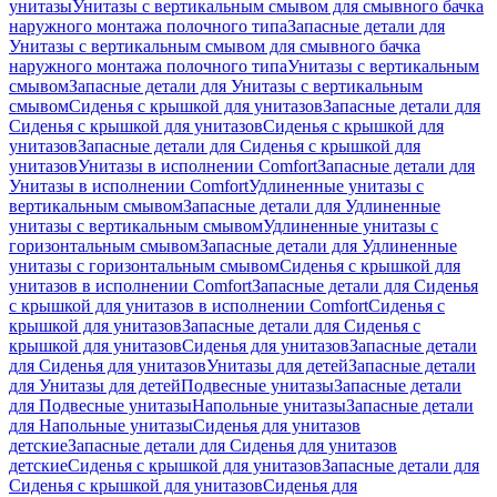
унитазы
Унитазы с вертикальным смывом для смывного бачка
наружного монтажа полочного типа
Запасные детали для
Унитазы с вертикальным смывом для смывного бачка
наружного монтажа полочного типа
Унитазы с вертикальным
смывом
Запасные детали для Унитазы с вертикальным
смывом
Сиденья с крышкой для унитазов
Запасные детали для
Сиденья с крышкой для унитазов
Сиденья с крышкой для
унитазов
Запасные детали для Сиденья с крышкой для
унитазов
Унитазы в исполнении Comfort
Запасные детали для
Унитазы в исполнении Comfort
Удлиненные унитазы с
вертикальным смывом
Запасные детали для Удлиненные
унитазы с вертикальным смывом
Удлиненные унитазы с
горизонтальным смывом
Запасные детали для Удлиненные
унитазы с горизонтальным смывом
Сиденья с крышкой для
унитазов в исполнении Comfort
Запасные детали для Сиденья
с крышкой для унитазов в исполнении Comfort
Сиденья с
крышкой для унитазов
Запасные детали для Сиденья с
крышкой для унитазов
Сиденья для унитазов
Запасные детали
для Сиденья для унитазов
Унитазы для детей
Запасные детали
для Унитазы для детей
Подвесные унитазы
Запасные детали
для Подвесные унитазы
Напольные унитазы
Запасные детали
для Напольные унитазы
Сиденья для унитазов
детские
Запасные детали для Сиденья для унитазов
детские
Сиденья с крышкой для унитазов
Запасные детали для
Сиденья с крышкой для унитазов
Сиденья для