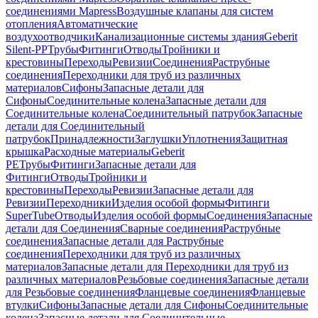
соединениями Mapress
Воздушные клапаны для систем
отопления
Автоматические
воздухоотводчики
Канализационные системы здания
Geberit
Silent-PP
Трубы
Фитинги
Отводы
Тройники и
крестовины
Переходы
Ревизии
Соединения
Раструбные
соединения
Переходники для труб из различных
материалов
Сифоны
Запасные детали для
Сифоны
Соединительные колена
Запасные детали для
Соединительные колена
Соединительный патрубок
Запасные
детали для Соединительный
патрубок
Принадлежности
Заглушки
Уплотнения
Защитная
крышка
Расходные материалы
Geberit
PE
Трубы
Фитинги
Запасные детали для
Фитинги
Отводы
Тройники и
крестовины
Переходы
Ревизии
Запасные детали для
Ревизии
Переходники
Изделия особой формы
Фитинги
SuperTube
Отводы
Изделия особой формы
Соединения
Запасные
детали для Соединения
Сварные соединения
Раструбные
соединения
Запасные детали для Раструбные
соединения
Переходники для труб из различных
материалов
Запасные детали для Переходники для труб из
различных материалов
Резьбовые соединения
Запасные детали
для Резьбовые соединения
Фланцевые соединения
Фланцевые
втулки
Сифоны
Запасные детали для Сифоны
Соединительные
колена
Запасные детали для Соединительные