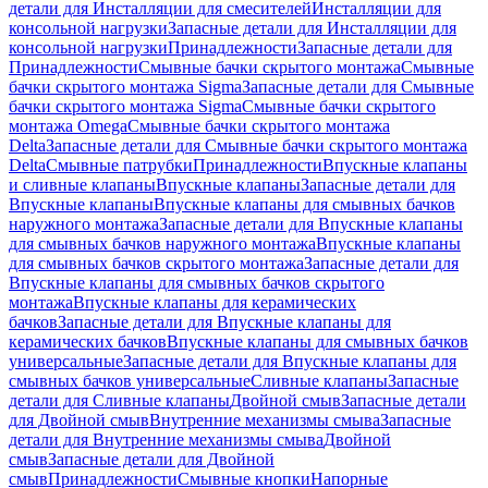
детали для Инсталляции для смесителей
Инсталляции для
консольной нагрузки
Запасные детали для Инсталляции для
консольной нагрузки
Принадлежности
Запасные детали для
Принадлежности
Смывные бачки скрытого монтажа
Смывные
бачки скрытого монтажа Sigma
Запасные детали для Смывные
бачки скрытого монтажа Sigma
Смывные бачки скрытого
монтажа Omega
Смывные бачки скрытого монтажа
Delta
Запасные детали для Смывные бачки скрытого монтажа
Delta
Смывные патрубки
Принадлежности
Впускные клапаны
и сливные клапаны
Впускные клапаны
Запасные детали для
Впускные клапаны
Впускные клапаны для смывных бачков
наружного монтажа
Запасные детали для Впускные клапаны
для смывных бачков наружного монтажа
Впускные клапаны
для смывных бачков скрытого монтажа
Запасные детали для
Впускные клапаны для смывных бачков скрытого
монтажа
Впускные клапаны для керамических
бачков
Запасные детали для Впускные клапаны для
керамических бачков
Впускные клапаны для смывных бачков
универсальные
Запасные детали для Впускные клапаны для
смывных бачков универсальные
Сливные клапаны
Запасные
детали для Сливные клапаны
Двойной смыв
Запасные детали
для Двойной смыв
Внутренние механизмы смыва
Запасные
детали для Внутренние механизмы смыва
Двойной
смыв
Запасные детали для Двойной
смыв
Принадлежности
Смывные кнопки
Напорные