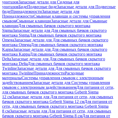
унитазов
Запасные детали для Сиденья для
унитазов
Биде
Подвесные биде
Запасные детали для Подвесные
биде
Принадлежности
Запасные детали для
Принадлежности
Смывные клавиши и системы управления
смывом
Смывные клавиши
Запасные детали для Смывные
клавиши
Для смывных бачков скрытого монтажа
Sigma
Запасные детали для Для смывных бачков скрытого
монтажа Sigma
Для смывных бачков скрытого монтажа
Omega
Запасные детали для Для смывных бачков скрытого
монтажа Omega
Для смывных бачков скрытого монтажа
Kappa
Запасные детали для Для смывных бачков скрытого
монтажа Kappa
Для смывных бачков скрытого монтажа
Delta
Запасные детали для Для смывных бачков скрытого
монтажа Delta
Для смывных бачков скрытого монтажа
Twinline
Запасные детали для Для смывных бачков скрытого
монтажа Twinline
Принадлежности
Расходные
материалы
Системы управления смывом с электронным
задействованием
Запасные детали для Системы управления
смывом с электронным задействованием
Для питания от сети,
для смывных бачков скрытого монтажа Geberit Sigma
12 см
Запасные детали для Для питания от сети, для смывных
бачков скрытого монтажа Geberit Sigma 12 см
Для питания от
сети, для смывных бачков скрытого монтажа Geberit Sigma
8 см
Запасные детали для Для питания от сети, для смывных
бачков скрытого монтажа Geberit Sigma 8 см
Для питания от