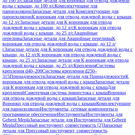
до 100 л/с
Запасные детали для Воронки для отвода дождевой
воды с крыши, до 100 л/с
Комплектующие для
пароизоляции
Запасные детали для Комплектующие для
пароизоляции
К воронкам для отвода дождевой воды с крыши,
до 12 л/с
Запасные детали для К воронкам для отвода
дождевой воды с крыши, до 12 л/с
К воронкам для отвода
дождевой воды с крыши, до 25 л/с
Аварийные
переливы
Запасные детали для Аварийные переливы
К
воронкам для отвода дождевой воды с крыши, до 12 л/
с
Запасные детали для К воронкам для отвода дождевой воды с
крыши, до 12 л/с
К воронкам для отвода дождевой воды с
крыши, до 25 л/с
Запасные детали для К воронкам для отвода
дождевой воды с крыши, до 25 л/с
Крепления
Системы
крепления d40–200
Системы крепления d250–
315
Принадлежности
Запасные детали для Принадлежности
К
воронкам для отвода дождевой воды с крыш
Запасные детали
для К воронкам для отвода дождевой воды с крыш
Для
креплений
Самотечная система ливнестока с крыш
Воронки
для отвода дождевой воды с крыши
Запасные детали для
Воронки для отвода дождевой воды с крыши
Комплектующие
для пароизоляции
Инструменты, сетевые компоненты и
программное обеспечение
Инструменты
Инструменты для
Geberit Mepla
Запасные детали для Инструменты для Geberit
Mepla
Прессовый инструмент, совместимость [2]
Запасные
детали для Прессовый инструмент, совместимость