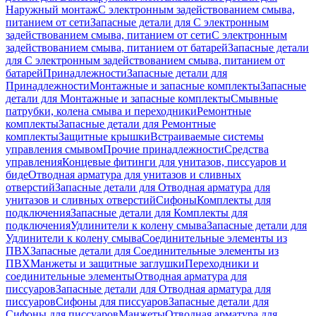
Наружный монтаж
С электронным задействованием смыва,
питанием от сети
Запасные детали для С электронным
задействованием смыва, питанием от сети
С электронным
задействованием смыва, питанием от батарей
Запасные детали
для С электронным задействованием смыва, питанием от
батарей
Принадлежности
Запасные детали для
Принадлежности
Монтажные и запасные комплекты
Запасные
детали для Монтажные и запасные комплекты
Смывные
патрубки, колена смыва и переходники
Ремонтные
комплекты
Запасные детали для Ремонтные
комплекты
Защитные крышки
Встраиваемые системы
управления смывом
Прочие принадлежности
Средства
управления
Концевые фитинги для унитазов, писсуаров и
биде
Отводная арматура для унитазов и сливных
отверстий
Запасные детали для Отводная арматура для
унитазов и сливных отверстий
Сифоны
Комплекты для
подключения
Запасные детали для Комплекты для
подключения
Удлинители к колену смыва
Запасные детали для
Удлинители к колену смыва
Соединительные элементы из
ПВХ
Запасные детали для Соединительные элементы из
ПВХ
Манжеты и защитные заглушки
Переходники и
соединительные элементы
Отводная арматура для
писсуаров
Запасные детали для Отводная арматура для
писсуаров
Cифоны для писсуаров
Запасные детали для
Cифоны для писсуаров
Манжеты
Отводная арматура для