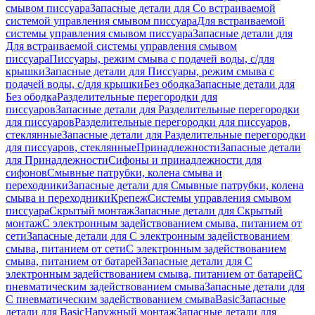
смывом писсуара
Запасные детали для Со встраиваемой
системой управления смывом писсуара
Для встраиваемой
системы управления смывом писсуара
Запасные детали для
Для встраиваемой системы управления смывом
писсуара
Писсуары, режим смыва с подачей воды, с/для
крышки
Запасные детали для Писсуары, режим смыва с
подачей воды, с/для крышки
Без ободка
Запасные детали для
Без ободка
Разделительные перегородки для
писсуаров
Запасные детали для Разделительные перегородки
для писсуаров
Разделительные перегородки для писсуаров,
стеклянные
Запасные детали для Разделительные перегородки
для писсуаров, стеклянные
Принадлежности
Запасные детали
для Принадлежности
Сифоны и принадлежности для
сифонов
Смывные патрубки, колена смыва и
переходники
Запасные детали для Смывные патрубки, колена
смыва и переходники
Крепеж
Системы управления смывом
писсуара
Скрытый монтаж
Запасные детали для Скрытый
монтаж
С электронным задействованием смыва, питанием от
сети
Запасные детали для С электронным задействованием
смыва, питанием от сети
С электронным задействованием
смыва, питанием от батарей
Запасные детали для С
электронным задействованием смыва, питанием от батарей
С
пневматическим задействованием смыва
Запасные детали для
С пневматическим задействованием смыва
Basic
Запасные
детали для Basic
Наружный монтаж
Запасные детали для