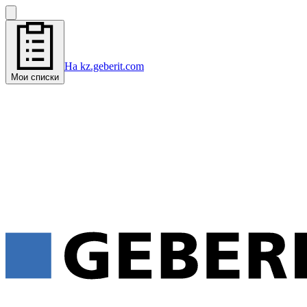
На kz.geberit.com
Мои списки