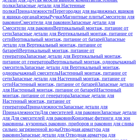
полки
Запасные детали для Настенные
полки
Принадлежности
Перегородки для выдвижных ящиков
и ящики-органайзеры
Ручки
Магнитные плиты
Смесители для
раковин
Смесители для раковин
Запасные детали для
Смесители для раковин
Вертикальный монтаж, питание от
сети
Запасные детали для Вертикальный монтаж, питание от
сети
Вертикальный монтаж, питание от батарей
Запасные
детали для Вертикальный монтаж, питание от
батарей
Вертикальный монтаж, питание от
генератора
Запасные детали для Вертикальный монтаж,
питание от генератора
Вертикальный монтаж, однорычажный
смеситель
Запасные детали для Вертикальный монтаж,
однорычажный смеситель
Настенный монтаж, питание от
сети
Запасные детали для Настенный монтаж, питание от
сети
Настенный монтаж, питание от батарей
Запасные детали
для Настенный монтаж, питание от батарей
Настенный
монтаж, питание от генератора
Запасные детали для
Настенный монтаж, питание от
генератора
Принадлежности
Запасные детали для
Принадлежности
Для смесителей для раковин
Запасные детали
для Для смесителей для раковин
Концевые фитинги для зон
раковины, кухонных раковин, приборов и раковин для слива
сильно загрязненной воды
Отводная арматура для
раковин
Запасные детали для Отводная арматура для