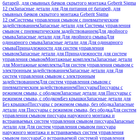
батарей, для смывных бачков скрытого монтажа Geberit Sigma
12 см
Запасные детали для Для питания от батарей, для
смывных бачков скрытого монтажа Geberit Sigma
12 см
Системы управления смывом с пневматическим
задействованием
Запасные детали для Системы управления
смывом с пневматическим задействованием
Для двойного
смыва
Запасные детали для Для двойного смыва
Для
одинарного смыва
Запасные детали для Для одинарного
смыва
Принадлежности для систем управления
смывом
Запасные детали для Принадлежности для систем
управления смывом
Монтажные комплекты
Запасные детали
для Монтажные комплекты
Для систем управления смывом с
электронным задействованием
Запасные детали для Для
систем управления смывом с электронным
задействованием
Для систем управления смывом с
пневматическим задействованием
Писсуары
Писсуары с
режимом смыва, с ободком
Запасные детали для Писсуары с
режимом смыва, с ободком
Без крышки
Запасные детали для
Без крышки
Писсуары с режимом смыва, без ободка
Запасные
детали для Писсуары с режимом смыва, без ободка
Для систем
управления смывом писсуара наружного монтажа и
встраиваемых систем управления смывом писсуара
Запасные
детали для Для систем управления смывом писсуара
наружного монтажа и встраиваемых систем управления
смывом писсуара
Со встраиваемой системой управления