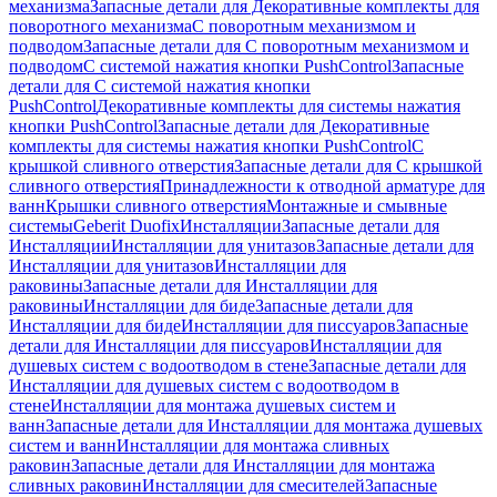
механизма
Запасные детали для Декоративные комплекты для
поворотного механизма
С поворотным механизмом и
подводом
Запасные детали для С поворотным механизмом и
подводом
С системой нажатия кнопки PushControl
Запасные
детали для С системой нажатия кнопки
PushControl
Декоративные комплекты для системы нажатия
кнопки PushControl
Запасные детали для Декоративные
комплекты для системы нажатия кнопки PushControl
С
крышкой сливного отверстия
Запасные детали для С крышкой
сливного отверстия
Принадлежности к отводной арматуре для
ванн
Крышки сливного отверстия
Монтажные и смывные
системы
Geberit Duofix
Инсталляции
Запасные детали для
Инсталляции
Инсталляции для унитазов
Запасные детали для
Инсталляции для унитазов
Инсталляции для
раковины
Запасные детали для Инсталляции для
раковины
Инсталляции для биде
Запасные детали для
Инсталляции для биде
Инсталляции для писсуаров
Запасные
детали для Инсталляции для писсуаров
Инсталляции для
душевых систем с водоотводом в стене
Запасные детали для
Инсталляции для душевых систем с водоотводом в
стене
Инсталляции для монтажа душевых систем и
ванн
Запасные детали для Инсталляции для монтажа душевых
систем и ванн
Инсталляции для монтажа сливных
раковин
Запасные детали для Инсталляции для монтажа
сливных раковин
Инсталляции для смесителей
Запасные