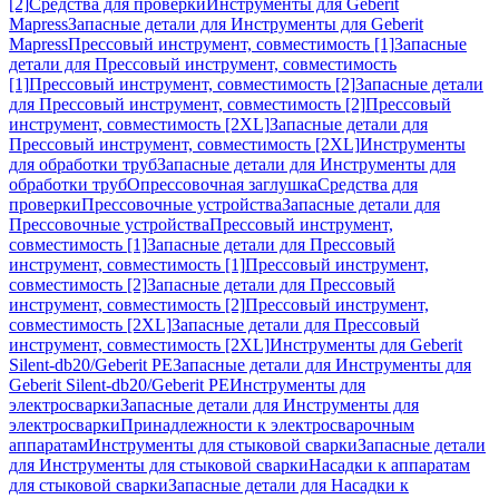
[2]
Средства для проверки
Инструменты для Geberit
Mapress
Запасные детали для Инструменты для Geberit
Mapress
Прессовый инструмент, совместимость [1]
Запасные
детали для Прессовый инструмент, совместимость
[1]
Прессовый инструмент, совместимость [2]
Запасные детали
для Прессовый инструмент, совместимость [2]
Прессовый
инструмент, совместимость [2XL]
Запасные детали для
Прессовый инструмент, совместимость [2XL]
Инструменты
для обработки труб
Запасные детали для Инструменты для
обработки труб
Опрессовочная заглушка
Средства для
проверки
Прессовочные устройства
Запасные детали для
Прессовочные устройства
Прессовый инструмент,
совместимость [1]
Запасные детали для Прессовый
инструмент, совместимость [1]
Прессовый инструмент,
совместимость [2]
Запасные детали для Прессовый
инструмент, совместимость [2]
Прессовый инструмент,
совместимость [2XL]
Запасные детали для Прессовый
инструмент, совместимость [2XL]
Инструменты для Geberit
Silent-db20/Geberit PE
Запасные детали для Инструменты для
Geberit Silent-db20/Geberit PE
Инструменты для
электросварки
Запасные детали для Инструменты для
электросварки
Принадлежности к электросварочным
аппаратам
Инструменты для стыковой сварки
Запасные детали
для Инструменты для стыковой сварки
Насадки к аппаратам
для стыковой сварки
Запасные детали для Насадки к