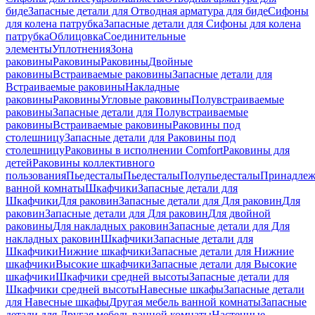
биде
Запасные детали для Отводная арматура для биде
Сифоны
для колена патрубка
Запасные детали для Сифоны для колена
патрубка
Облицовка
Соединительные
элементы
Уплотнения
Зона
раковины
Раковины
Раковины
Двойные
раковины
Встраиваемые раковины
Запасные детали для
Встраиваемые раковины
Накладные
раковины
Раковины
Угловые раковины
Полувстраиваемые
раковины
Запасные детали для Полувстраиваемые
раковины
Встраиваемые раковины
Раковины под
столешницу
Запасные детали для Раковины под
столешницу
Раковины в исполнении Comfort
Pаковины для
детей
Раковины коллективного
пользования
Пьедесталы
Пьедесталы
Полупьедесталы
Принадлеж
ванной комнаты
Шкафчики
Запасные детали для
Шкафчики
Для раковин
Запасные детали для Для раковин
Для
раковин
Запасные детали для Для раковин
Для двойной
раковины
Для накладных pаковин
Запасные детали для Для
накладных pаковин
Шкафчики
Запасные детали для
Шкафчики
Нижние шкафчики
Запасные детали для Нижние
шкафчики
Высокие шкафчики
Запасные детали для Высокие
шкафчики
Шкафчики средней высоты
Запасные детали для
Шкафчики средней высоты
Навесные шкафы
Запасные детали
для Навесные шкафы
Другая мебель ванной комнаты
Запасные
детали для Другая мебель ванной комнаты
Настенные