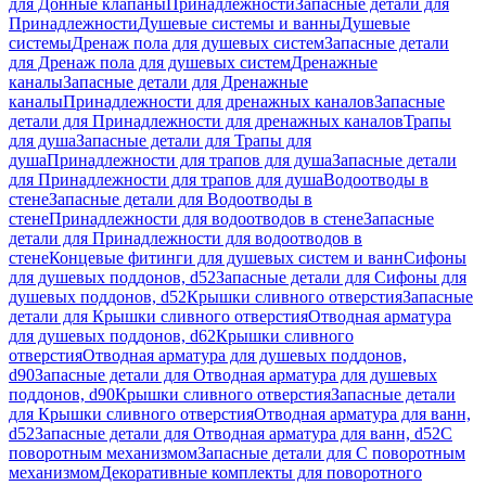
для Донные клапаны
Принадлежности
Запасные детали для
Принадлежности
Душевые системы и ванны
Душевые
системы
Дренаж пола для душевых систем
Запасные детали
для Дренаж пола для душевых систем
Дренажные
каналы
Запасные детали для Дренажные
каналы
Принадлежности для дренажных каналов
Запасные
детали для Принадлежности для дренажных каналов
Трапы
для душа
Запасные детали для Трапы для
душа
Принадлежности для трапов для душа
Запасные детали
для Принадлежности для трапов для душа
Водоотводы в
стене
Запасные детали для Водоотводы в
стене
Принадлежности для водоотводов в стене
Запасные
детали для Принадлежности для водоотводов в
стене
Концевые фитинги для душевых систем и ванн
Сифоны
для душевых поддонов, d52
Запасные детали для Сифоны для
душевых поддонов, d52
Крышки сливного отверстия
Запасные
детали для Крышки сливного отверстия
Отводная арматура
для душевых поддонов, d62
Крышки сливного
отверстия
Отводная арматура для душевых поддонов,
d90
Запасные детали для Отводная арматура для душевых
поддонов, d90
Крышки сливного отверстия
Запасные детали
для Крышки сливного отверстия
Отводная арматура для ванн,
d52
Запасные детали для Отводная арматура для ванн, d52
С
поворотным механизмом
Запасные детали для С поворотным
механизмом
Декоративные комплекты для поворотного