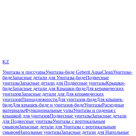
KZ
Унитазы и писсуары
Унитазы-биде Geberit AquaClean
Унитазы-
биде
Запасные детали для Унитазы-биде
Подвесные
унитазы
Запасные детали для Подвесные унитазы
Крышки-
биде
Запасные детали для Крышки-биде
Для керамических
унитазов
Запасные детали для Для керамических
унитазов
Принадлежности
Для унитазов-биде
Для крышек-
биде
Для крышек-биде и унитазов-биде
Унитазы
Расходные
материалы
Функциональные узлы
Унитазы и сиденья с
крышкой для унитазов
Подвесные унитазы
Запасные детали
для Подвесные унитазы
Унитазы с вертикальным
смывом
Запасные детали для Унитазы с вертикальным
смывом
Напольные унитазы
Запасные детали для Напольные