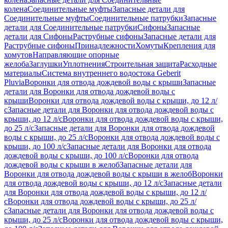
колена
Соединительные муфты
Запасные детали для
Соединительные муфты
Соединительные патрубки
Запасные
детали для Соединительные патрубки
Сифоны
Запасные
детали для Сифоны
Раструбные сифоны
Запасные детали для
Раструбные сифоны
Принадлежности
Хомуты
Крепления для
хомутов
Направляющие опорные
желоба
Заглушки
Уплотнения
Строительная защита
Расходные
материалы
Система внутреннего водостока Geberit
Pluvia
Воронки для отвода дождевой воды с крыши
Запасные
детали для Воронки для отвода дождевой воды с
крыши
Воронки для отвода дождевой воды с крыши, до 12 л/
с
Запасные детали для Воронки для отвода дождевой воды с
крыши, до 12 л/с
Воронки для отвода дождевой воды с крыши,
до 25 л/с
Запасные детали для Воронки для отвода дождевой
воды с крыши, до 25 л/с
Воронки для отвода дождевой воды с
крыши, до 100 л/с
Запасные детали для Воронки для отвода
дождевой воды с крыши, до 100 л/с
Воронки для отвода
дождевой воды с крыши в желоб
Запасные детали для
Воронки для отвода дождевой воды с крыши в желоб
Воронки
для отвода дождевой воды с крыши, до 12 л/с
Запасные детали
для Воронки для отвода дождевой воды с крыши, до 12 л/
с
Воронки для отвода дождевой воды с крыши, до 25 л/
с
Запасные детали для Воронки для отвода дождевой воды с
крыши, до 25 л/с
Воронки для отвода дождевой воды с крыши,