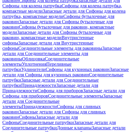
раковин
Сифоны для колена патрубка
Запасные детали для
Сифоны для колена патрубка
Сифоны для колена патрубка,
компактные модели
Запасные детали для Сифоны для колена
патрубка, компактные модели
Сифоны бутылочные для
раковин
Запасные детали для Сифоны бутылочные для
раковин
Сифоны бутылочные для раковин, компактные
модели
Запасные детали для Сифоны бутылочные для
раковин, компактные модели
Внутристенные
сифоны
Запасные детали для Внутристенные
сифоны
Соединительные элементы для раковины
Запасные
детали для Соединительные элементы для
раковины
Облицовка
Соединительные
элементы
Уплотнения
Переливные
патрубки
Удлинители
Сифоны для кухонных раковин
Запасные
детали для Сифоны для кухонных раковин
Соединительные
патрубки
Запасные детали для Соединительные
патрубки
Принадлежности
Запасные детали для
Принадлежности
Сифоны для приборов
Запасные детали для
Сифоны для приборов
Соединительные элементы
Запасные
детали для Соединительные
элементы
Принадлежности
Сифоны для сливных
раковин
Запасные детали для Сифоны для сливных
раковин
Сифоны
Запасные детали для
Сифоны
Соединительные патрубки
Запасные детали для
Соединительные патрубки
Донные клапаны
Запасные детали