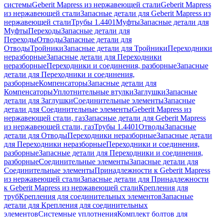
системы
Geberit Mapress из нержавеющей стали
Geberit Mapress
из нержавеющей стали
Запасные детали для Geberit Mapress из
нержавеющей стали
Трубы 1.4401
Муфты
Запасные детали для
Муфты
Переходы
Запасные детали для
Переходы
Отводы
Запасные детали для
Отводы
Тройники
Запасные детали для Тройники
Переходники
неразборные
Запасные детали для Переходники
неразборные
Переходники и соединения, разборные
Запасные
детали для Переходники и соединения,
разборные
Компенсаторы
Запасные детали для
Компенсаторы
Уплотнительные втулки
Заглушки
Запасные
детали для Заглушки
Соединительные элементы
Запасные
детали для Соединительные элементы
Geberit Mapress из
нержавеющей стали, газ
Запасные детали для Geberit Mapress
из нержавеющей стали, газ
Трубы 1.4401
Отводы
Запасные
детали для Отводы
Переходники неразборные
Запасные детали
для Переходники неразборные
Переходники и соединения,
разборные
Запасные детали для Переходники и соединения,
разборные
Соединительные элементы
Запасные детали для
Соединительные элементы
Принадлежности к Geberit Mapress
из нержавеющей стали
Запасные детали для Принадлежности
к Geberit Mapress из нержавеющей стали
Крепления для
труб
Крепления для соединительных элементов
Запасные
детали для Крепления для соединительных
элементов
Системные уплотнения
Комплект болтов для