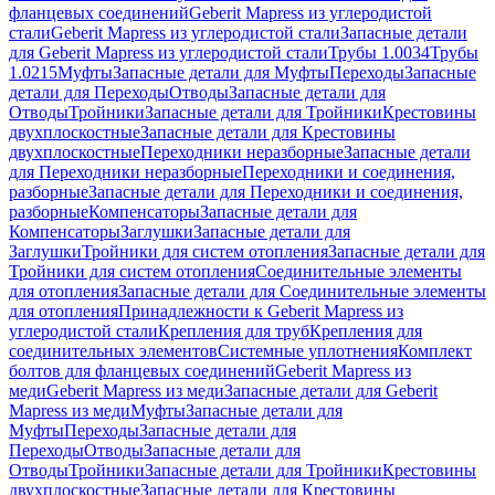
фланцевых соединений
Geberit Mapress из углеродистой
стали
Geberit Mapress из углеродистой стали
Запасные детали
для Geberit Mapress из углеродистой стали
Трубы 1.0034
Трубы
1.0215
Муфты
Запасные детали для Муфты
Переходы
Запасные
детали для Переходы
Отводы
Запасные детали для
Отводы
Тройники
Запасные детали для Тройники
Крестовины
двухплоскостные
Запасные детали для Крестовины
двухплоскостные
Переходники неразборные
Запасные детали
для Переходники неразборные
Переходники и соединения,
разборные
Запасные детали для Переходники и соединения,
разборные
Компенсаторы
Запасные детали для
Компенсаторы
Заглушки
Запасные детали для
Заглушки
Тройники для систем отопления
Запасные детали для
Тройники для систем отопления
Соединительные элементы
для отопления
Запасные детали для Соединительные элементы
для отопления
Принадлежности к Geberit Mapress из
углеродистой стали
Крепления для труб
Крепления для
соединительных элементов
Системные уплотнения
Комплект
болтов для фланцевых соединений
Geberit Mapress из
меди
Geberit Mapress из меди
Запасные детали для Geberit
Mapress из меди
Муфты
Запасные детали для
Муфты
Переходы
Запасные детали для
Переходы
Отводы
Запасные детали для
Отводы
Тройники
Запасные детали для Тройники
Крестовины
двухплоскостные
Запасные детали для Крестовины