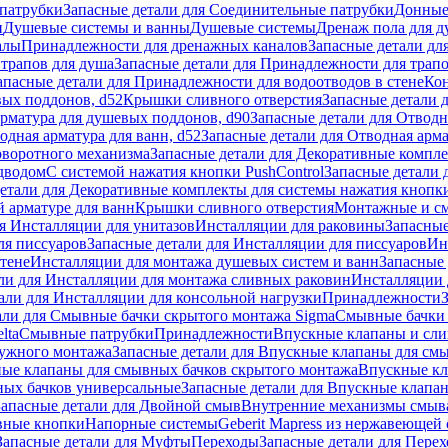
патрубки
Запасные детали для Соединительные патрубки
Донные
и
Душевые системы и ванны
Душевые системы
Дренаж пола для 
алы
Принадлежности для дренажных каналов
Запасные детали дл
трапов для душа
Запасные детали для Принадлежности для трапо
апасные детали для Принадлежности для водоотводов в стене
Кон
вых поддонов, d52
Крышки сливного отверстия
Запасные детали 
рматура для душевых поддонов, d90
Запасные детали для Отводн
одная арматура для ванн, d52
Запасные детали для Отводная арма
оворотного механизма
Запасные детали для Декоративные компл
дводом
С системой нажатия кнопки PushControl
Запасные детали 
етали для Декоративные комплекты для системы нажатия кнопки
 арматуре для ванн
Крышки сливного отверстия
Монтажные и с
я Инсталляции для унитазов
Инсталляции для раковины
Запасные
ля писсуаров
Запасные детали для Инсталляции для писсуаров
Ин
стене
Инсталляции для монтажа душевых систем и ванн
Запасные 
ли для Инсталляции для монтажа сливных раковин
Инсталляции 
али для Инсталляции для консольной нагрузки
Принадлежности
али для Смывные бачки скрытого монтажа Sigma
Смывные бачки
lta
Смывные патрубки
Принадлежности
Впускные клапаны и сл
ружного монтажа
Запасные детали для Впускные клапаны для см
ные клапаны для смывных бачков скрытого монтажа
Впускные кл
ых бачков универсальные
Запасные детали для Впускные клапа
Запасные детали для Двойной смыв
Внутренние механизмы смыв
ные кнопки
Напорные системы
Geberit Mapress из нержавеющей 
Запасные детали для Муфты
Переходы
Запасные детали для Пере