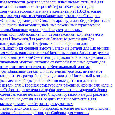
инадлежности
Средства управления
Концевые фитинги для
нитазов и сливных отверстий
Сифоны
Комплекты для
колену смыва
Соединительные элементы из ПВХ
Запасные
я арматура для писсуаров
Запасные детали для Отводная
е
Запасные детали для Отводная арматура для биде
Сифоны для
ины
Раковины
Раковины
Двойные раковины
Встраиваемые
ковины
Запасные детали для Полувстраиваемые
ении Comfort
Pаковины для детей
Раковины коллективного
и для Шкафчики
Для раковин
Запасные детали для Для
накладных pаковин
Шкафчики
Запасные детали для
ки
Шкафчики средней высоты
Запасные детали для Шкафчики
гая мебель ванной комнаты
Настенные полки
Запасные детали
ители для раковин
Смесители для раковин
Запасные детали для
тикальный монтаж, питание от батарей
Запасные детали для
нтаж, питание от генератора
Вертикальный монтаж,
 сети
Запасные детали для Настенный монтаж, питание от
ание от генератора
Запасные детали для Настенный монтаж,
Для смесителей для раковин
Концевые фитинги для зон
 детали для Отводная арматура для раковин
Сифоны для колена
ля Сифоны для колена патрубка, компактные модели
Сифоны
модели
Запасные детали для Сифоны бутылочные для раковин,
ны
Запасные детали для Соединительные элементы для
пасные детали для Сифоны для кухонных
длежности
Сифоны для приборов
Запасные детали для Сифоны
раковин
Запасные детали для Сифоны для сливных