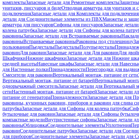
комплекты
Запасные детали для Ремонтные комплекты
Защитны
унитазов, писсуаров и биде
Отводная арматура для унитазов и 
подключения
Запасные детали для Комплекты для подключения
детали для Соединительные элементы из ПВХ
Манжеты и защи
арматура для писсуаров
Cифоны для писсуаров
Запасные детали
колена патрубка
Запасные детали для Сифоны для колена патру
раковины
Запасные детали для Встраиваемые раковины
Наклад
раковины
Встраиваемые раковины
Раковины под столешницу
За
пользования
Пьедесталы
Пьедесталы
Полупьедесталы
Принадлеж
раковин
Для раковин
Запасные детали для Для раковин
Для двой
Шкафчики
Нижние шкафчики
Запасные детали для Нижние шк
средней высоты
Навесные шкафы
Запасные детали для Навесн
для Настенные полки
Принадлежности
Перегородки для выдви
Смесители для раковин
Вертикальный монтаж, питание от сети
Вертикальный монтаж, питание от батарей
Вертикальный монта
однорычажный смеситель
Запасные детали для Вертикальный 
сети
Настенный монтаж, питание от батарей
Запасные детали д
питание от генератора
Принадлежности
Запасные детали для П
раковины, кухонных раковин, приборов и раковин для слива с
патрубка
Запасные детали для Сифоны для колена патрубка
Сифо
бутылочные для раковин
Запасные детали для Сифоны бутылоч
компактные модели
Внутристенные сифоны
Запасные детали д
раковины
Облицовка
Соединительные элементы
Уплотнения
Пер
раковин
Соединительные патрубки
Запасные детали для Соеди
для приборов
Соединительные элементы
Запасные детали для 