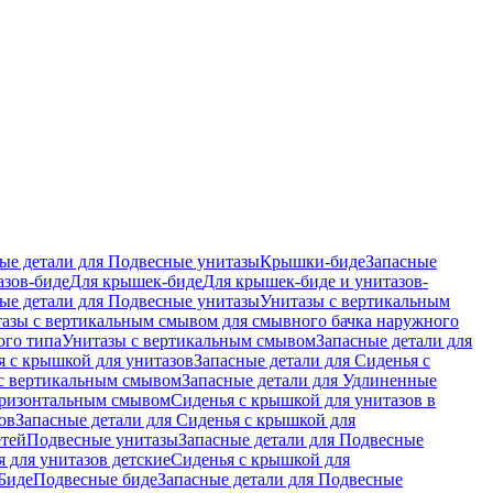
ые детали для Подвесные унитазы
Крышки-биде
Запасные
азов-биде
Для крышек-биде
Для крышек-биде и унитазов-
ые детали для Подвесные унитазы
Унитазы с вертикальным
азы с вертикальным смывом для смывного бачка наружного
ого типа
Унитазы с вертикальным смывом
Запасные детали для
я с крышкой для унитазов
Запасные детали для Сиденья с
с вертикальным смывом
Запасные детали для Удлиненные
горизонтальным смывом
Сиденья с крышкой для унитазов в
ов
Запасные детали для Сиденья с крышкой для
етей
Подвесные унитазы
Запасные детали для Подвесные
я для унитазов детские
Сиденья с крышкой для
Биде
Подвесные биде
Запасные детали для Подвесные