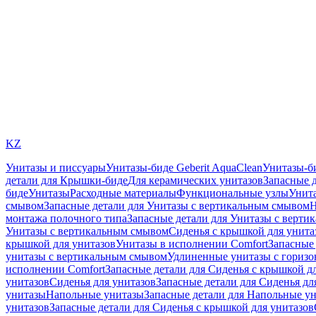
KZ
Унитазы и писсуары
Унитазы-биде Geberit AquaClean
Унитазы-б
детали для Крышки-биде
Для керамических унитазов
Запасные 
биде
Унитазы
Расходные материалы
Функциональные узлы
Унита
смывом
Запасные детали для Унитазы с вертикальным смывом
Н
монтажа полочного типа
Запасные детали для Унитазы с верти
Унитазы с вертикальным смывом
Сиденья с крышкой для унита
крышкой для унитазов
Унитазы в исполнении Comfort
Запасные 
унитазы с вертикальным смывом
Удлиненные унитазы с гориз
исполнении Comfort
Запасные детали для Сиденья с крышкой д
унитазов
Сиденья для унитазов
Запасные детали для Сиденья дл
унитазы
Напольные унитазы
Запасные детали для Напольные у
унитазов
Запасные детали для Сиденья с крышкой для унитазов