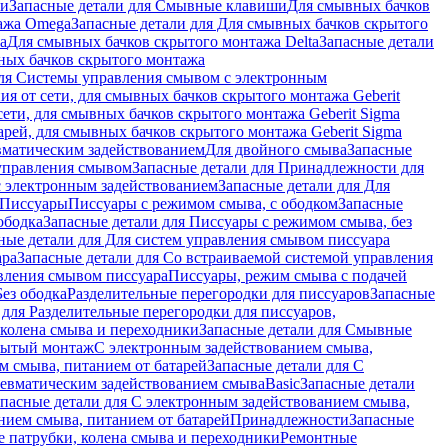
ши
Запасные детали для Смывные клавиши
Для смывных бачков
ажа Omega
Запасные детали для Для смывных бачков скрытого
a
Для смывных бачков скрытого монтажа Delta
Запасные детали
ных бачков скрытого монтажа
для Системы управления смывом с электронным
ия от сети, для смывных бачков скрытого монтажа Geberit
сети, для смывных бачков скрытого монтажа Geberit Sigma
арей, для смывных бачков скрытого монтажа Geberit Sigma
вматическим задействованием
Для двойного смыва
Запасные
управления смывом
Запасные детали для Принадлежности для
с электронным задействованием
Запасные детали для Для
Писсуары
Писсуары с режимом смыва, с ободком
Запасные
ободка
Запасные детали для Писсуары с режимом смыва, без
ные детали для Для систем управления смывом писсуара
ара
Запасные детали для Со встраиваемой системой управления
авления смывом писсуара
Писсуары, режим смыва с подачей
Без ободка
Разделительные перегородки для писсуаров
Запасные
 для Разделительные перегородки для писсуаров,
колена смыва и переходники
Запасные детали для Смывные
рытый монтаж
С электронным задействованием смыва,
м смыва, питанием от батарей
Запасные детали для С
невматическим задействованием смыва
Basic
Запасные детали
апасные детали для С электронным задействованием смыва,
нием смыва, питанием от батарей
Принадлежности
Запасные
 патрубки, колена смыва и переходники
Ремонтные