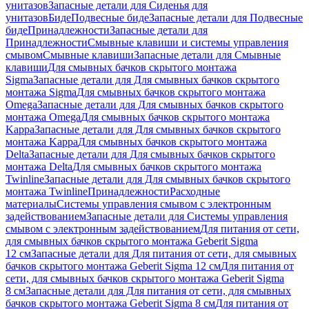
унитазов
Запасные детали для Сиденья для
унитазов
Биде
Подвесные биде
Запасные детали для Подвесные
биде
Принадлежности
Запасные детали для
Принадлежности
Смывные клавиши и системы управления
смывом
Смывные клавиши
Запасные детали для Смывные
клавиши
Для смывных бачков скрытого монтажа
Sigma
Запасные детали для Для смывных бачков скрытого
монтажа Sigma
Для смывных бачков скрытого монтажа
Omega
Запасные детали для Для смывных бачков скрытого
монтажа Omega
Для смывных бачков скрытого монтажа
Kappa
Запасные детали для Для смывных бачков скрытого
монтажа Kappa
Для смывных бачков скрытого монтажа
Delta
Запасные детали для Для смывных бачков скрытого
монтажа Delta
Для смывных бачков скрытого монтажа
Twinline
Запасные детали для Для смывных бачков скрытого
монтажа Twinline
Принадлежности
Расходные
материалы
Системы управления смывом с электронным
задействованием
Запасные детали для Системы управления
смывом с электронным задействованием
Для питания от сети,
для смывных бачков скрытого монтажа Geberit Sigma
12 см
Запасные детали для Для питания от сети, для смывных
бачков скрытого монтажа Geberit Sigma 12 см
Для питания от
сети, для смывных бачков скрытого монтажа Geberit Sigma
8 см
Запасные детали для Для питания от сети, для смывных
бачков скрытого монтажа Geberit Sigma 8 см
Для питания от