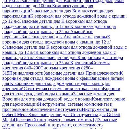
до 100 л/с
Запасные детали для Воронки для отвода дождевой
воды с крыши, до 100 л/с
Комплектующие для
пароизоляции
Запасные детали для Комплектующие для
пароизоляции
К воронкам для отвода дождевой воды с крыши,
до 12 л/с
Запасные детали для К воронкам для отвода
дождевой воды с крыши, до 12 л/с
К воронкам для отвода
дождевой воды с крыши, до 25 л/с
Аварийные
переливы
Запасные детали для Аварийные переливы
К
воронкам для отвода дождевой воды с крыши, до 12 л/
с
Запасные детали для К воронкам для отвода дождевой воды с
крыши, до 12 л/с
К воронкам для отвода дождевой воды с
крыши, до 25 л/с
Запасные детали для К воронкам для отвода
дождевой воды с крыши, до 25 л/с
Крепления
Системы
крепления d40–200
Системы крепления d250–
315
Принадлежности
Запасные детали для Принадлежности
К
воронкам для отвода дождевой воды с крыш
Запасные детали
для К воронкам для отвода дождевой воды с крыш
Для
креплений
Самотечная система ливнестока с крыш
Воронки
для отвода дождевой воды с крыши
Запасные детали для
Воронки для отвода дождевой воды с крыши
Комплектующие
для пароизоляции
Инструменты, сетевые компоненты и
программное обеспечение
Инструменты
Инструменты для
Geberit Mepla
Запасные детали для Инструменты для Geberit
Mepla
Прессовый инструмент, совместимость [2]
Запасные
детали для Прессовый инструмент, совместимость