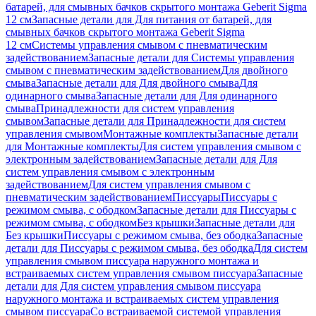
батарей, для смывных бачков скрытого монтажа Geberit Sigma
12 см
Запасные детали для Для питания от батарей, для
смывных бачков скрытого монтажа Geberit Sigma
12 см
Системы управления смывом с пневматическим
задействованием
Запасные детали для Системы управления
смывом с пневматическим задействованием
Для двойного
смыва
Запасные детали для Для двойного смыва
Для
одинарного смыва
Запасные детали для Для одинарного
смыва
Принадлежности для систем управления
смывом
Запасные детали для Принадлежности для систем
управления смывом
Монтажные комплекты
Запасные детали
для Монтажные комплекты
Для систем управления смывом с
электронным задействованием
Запасные детали для Для
систем управления смывом с электронным
задействованием
Для систем управления смывом с
пневматическим задействованием
Писсуары
Писсуары с
режимом смыва, с ободком
Запасные детали для Писсуары с
режимом смыва, с ободком
Без крышки
Запасные детали для
Без крышки
Писсуары с режимом смыва, без ободка
Запасные
детали для Писсуары с режимом смыва, без ободка
Для систем
управления смывом писсуара наружного монтажа и
встраиваемых систем управления смывом писсуара
Запасные
детали для Для систем управления смывом писсуара
наружного монтажа и встраиваемых систем управления
смывом писсуара
Со встраиваемой системой управления