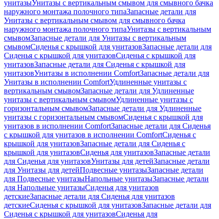
унитазы
Унитазы с вертикальным смывом для смывного бачка
наружного монтажа полочного типа
Запасные детали для
Унитазы с вертикальным смывом для смывного бачка
наружного монтажа полочного типа
Унитазы с вертикальным
смывом
Запасные детали для Унитазы с вертикальным
смывом
Сиденья с крышкой для унитазов
Запасные детали для
Сиденья с крышкой для унитазов
Сиденья с крышкой для
унитазов
Запасные детали для Сиденья с крышкой для
унитазов
Унитазы в исполнении Comfort
Запасные детали для
Унитазы в исполнении Comfort
Удлиненные унитазы с
вертикальным смывом
Запасные детали для Удлиненные
унитазы с вертикальным смывом
Удлиненные унитазы с
горизонтальным смывом
Запасные детали для Удлиненные
унитазы с горизонтальным смывом
Сиденья с крышкой для
унитазов в исполнении Comfort
Запасные детали для Сиденья
с крышкой для унитазов в исполнении Comfort
Сиденья с
крышкой для унитазов
Запасные детали для Сиденья с
крышкой для унитазов
Сиденья для унитазов
Запасные детали
для Сиденья для унитазов
Унитазы для детей
Запасные детали
для Унитазы для детей
Подвесные унитазы
Запасные детали
для Подвесные унитазы
Напольные унитазы
Запасные детали
для Напольные унитазы
Сиденья для унитазов
детские
Запасные детали для Сиденья для унитазов
детские
Сиденья с крышкой для унитазов
Запасные детали для
Сиденья с крышкой для унитазов
Сиденья для