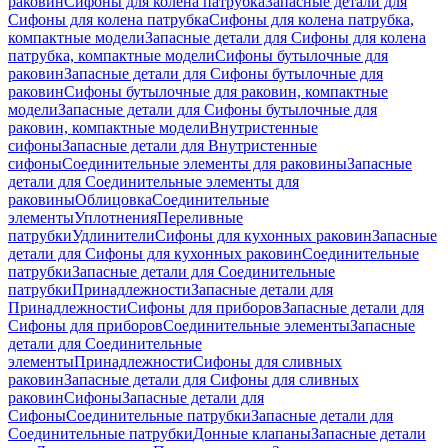
раковин
Сифоны для колена патрубка
Запасные детали для
Сифоны для колена патрубка
Сифоны для колена патрубка,
компактные модели
Запасные детали для Сифоны для колена
патрубка, компактные модели
Сифоны бутылочные для
раковин
Запасные детали для Сифоны бутылочные для
раковин
Сифоны бутылочные для раковин, компактные
модели
Запасные детали для Сифоны бутылочные для
раковин, компактные модели
Внутристенные
сифоны
Запасные детали для Внутристенные
сифоны
Соединительные элементы для раковины
Запасные
детали для Соединительные элементы для
раковины
Облицовка
Соединительные
элементы
Уплотнения
Переливные
патрубки
Удлинители
Сифоны для кухонных раковин
Запасные
детали для Сифоны для кухонных раковин
Соединительные
патрубки
Запасные детали для Соединительные
патрубки
Принадлежности
Запасные детали для
Принадлежности
Сифоны для приборов
Запасные детали для
Сифоны для приборов
Соединительные элементы
Запасные
детали для Соединительные
элементы
Принадлежности
Сифоны для сливных
раковин
Запасные детали для Сифоны для сливных
раковин
Сифоны
Запасные детали для
Сифоны
Соединительные патрубки
Запасные детали для
Соединительные патрубки
Донные клапаны
Запасные детали