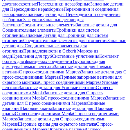
двухплоскостные
Переходники неразборные
Запасные детали
для Переходники неразборные
Переходники и соединения,
разборные
Запасные детали для Переходники и соединения,
разборные
Заглушки
Запасные детали для
Заглушки
Соединительные элементы
Запасные детали для
Соединительные элементы
Тройники для систем
отопления
Запасные детали для Тройники для систем
отопления
Соединительные элементы для отопления
Запасные
детали для Соединительные элементы для
отопления
Принадлежности к Geberit Mapress из
меди
Крепления для труб
Системные уплотнения
Комплект
болтов для фланцевых соединений
Трубопроводная
арматура
Прямые вентили
Запасные детали для Прямые
вентили
С пресс-соединениями Mapress
Запасные детали для С
пресс-соединениями Mapress
Прямые запорные вентили для
скрытого монтажа
С пресс-соединениями Mapress
Угловые
вентили
Запасные детали для Угловые вентили
С пресс-
соединениями Mepla
Запасные детали для С пресс-
соединениями Mepla
С пресс-соединениями Mapress
Запасные
детали для С пресс-соединениями Mapress
Сливные
клапаны
Шаровые краны
Запасные детали для Шаровые
краны
С пресс-соединениями Mepla
С пресс-соединениями
Mapress
Запасные детали для С пресс-соединениями
Mapress
Шаровые краны для скрытого монтажа
С пресс-
соединениями Mapress
Обратные клапаны
С пресс-