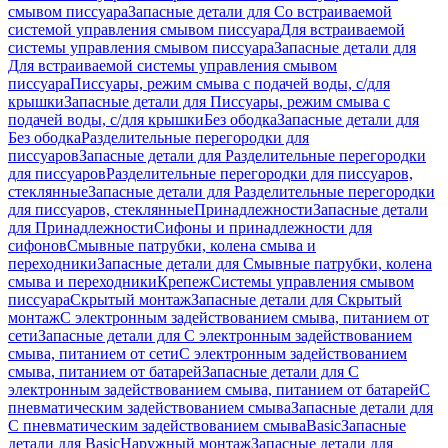
смывом писсуара
Запасные детали для Со встраиваемой
системой управления смывом писсуара
Для встраиваемой
системы управления смывом писсуара
Запасные детали для
Для встраиваемой системы управления смывом
писсуара
Писсуары, режим смыва с подачей воды, с/для
крышки
Запасные детали для Писсуары, режим смыва с
подачей воды, с/для крышки
Без ободка
Запасные детали для
Без ободка
Разделительные перегородки для
писсуаров
Запасные детали для Разделительные перегородки
для писсуаров
Разделительные перегородки для писсуаров,
стеклянные
Запасные детали для Разделительные перегородки
для писсуаров, стеклянные
Принадлежности
Запасные детали
для Принадлежности
Сифоны и принадлежности для
сифонов
Смывные патрубки, колена смыва и
переходники
Запасные детали для Смывные патрубки, колена
смыва и переходники
Крепеж
Системы управления смывом
писсуара
Скрытый монтаж
Запасные детали для Скрытый
монтаж
С электронным задействованием смыва, питанием от
сети
Запасные детали для С электронным задействованием
смыва, питанием от сети
С электронным задействованием
смыва, питанием от батарей
Запасные детали для С
электронным задействованием смыва, питанием от батарей
С
пневматическим задействованием смыва
Запасные детали для
С пневматическим задействованием смыва
Basic
Запасные
детали для Basic
Наружный монтаж
Запасные детали для