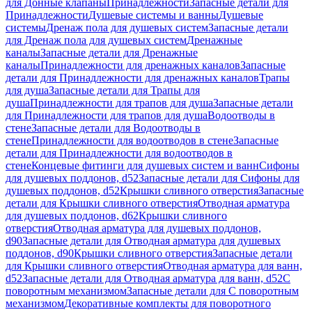
для Донные клапаны
Принадлежности
Запасные детали для
Принадлежности
Душевые системы и ванны
Душевые
системы
Дренаж пола для душевых систем
Запасные детали
для Дренаж пола для душевых систем
Дренажные
каналы
Запасные детали для Дренажные
каналы
Принадлежности для дренажных каналов
Запасные
детали для Принадлежности для дренажных каналов
Трапы
для душа
Запасные детали для Трапы для
душа
Принадлежности для трапов для душа
Запасные детали
для Принадлежности для трапов для душа
Водоотводы в
стене
Запасные детали для Водоотводы в
стене
Принадлежности для водоотводов в стене
Запасные
детали для Принадлежности для водоотводов в
стене
Концевые фитинги для душевых систем и ванн
Сифоны
для душевых поддонов, d52
Запасные детали для Сифоны для
душевых поддонов, d52
Крышки сливного отверстия
Запасные
детали для Крышки сливного отверстия
Отводная арматура
для душевых поддонов, d62
Крышки сливного
отверстия
Отводная арматура для душевых поддонов,
d90
Запасные детали для Отводная арматура для душевых
поддонов, d90
Крышки сливного отверстия
Запасные детали
для Крышки сливного отверстия
Отводная арматура для ванн,
d52
Запасные детали для Отводная арматура для ванн, d52
С
поворотным механизмом
Запасные детали для С поворотным
механизмом
Декоративные комплекты для поворотного