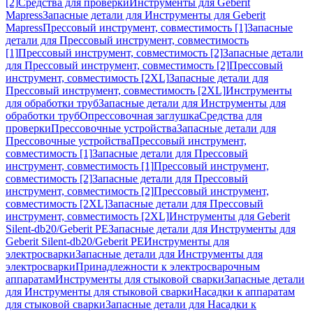
[2]
Средства для проверки
Инструменты для Geberit
Mapress
Запасные детали для Инструменты для Geberit
Mapress
Прессовый инструмент, совместимость [1]
Запасные
детали для Прессовый инструмент, совместимость
[1]
Прессовый инструмент, совместимость [2]
Запасные детали
для Прессовый инструмент, совместимость [2]
Прессовый
инструмент, совместимость [2XL]
Запасные детали для
Прессовый инструмент, совместимость [2XL]
Инструменты
для обработки труб
Запасные детали для Инструменты для
обработки труб
Опрессовочная заглушка
Средства для
проверки
Прессовочные устройства
Запасные детали для
Прессовочные устройства
Прессовый инструмент,
совместимость [1]
Запасные детали для Прессовый
инструмент, совместимость [1]
Прессовый инструмент,
совместимость [2]
Запасные детали для Прессовый
инструмент, совместимость [2]
Прессовый инструмент,
совместимость [2XL]
Запасные детали для Прессовый
инструмент, совместимость [2XL]
Инструменты для Geberit
Silent-db20/Geberit PE
Запасные детали для Инструменты для
Geberit Silent-db20/Geberit PE
Инструменты для
электросварки
Запасные детали для Инструменты для
электросварки
Принадлежности к электросварочным
аппаратам
Инструменты для стыковой сварки
Запасные детали
для Инструменты для стыковой сварки
Насадки к аппаратам
для стыковой сварки
Запасные детали для Насадки к