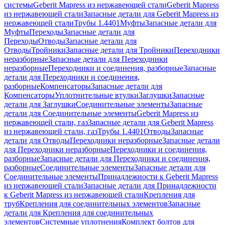
системы
Geberit Mapress из нержавеющей стали
Geberit Mapress
из нержавеющей стали
Запасные детали для Geberit Mapress из
нержавеющей стали
Трубы 1.4401
Муфты
Запасные детали для
Муфты
Переходы
Запасные детали для
Переходы
Отводы
Запасные детали для
Отводы
Тройники
Запасные детали для Тройники
Переходники
неразборные
Запасные детали для Переходники
неразборные
Переходники и соединения, разборные
Запасные
детали для Переходники и соединения,
разборные
Компенсаторы
Запасные детали для
Компенсаторы
Уплотнительные втулки
Заглушки
Запасные
детали для Заглушки
Соединительные элементы
Запасные
детали для Соединительные элементы
Geberit Mapress из
нержавеющей стали, газ
Запасные детали для Geberit Mapress
из нержавеющей стали, газ
Трубы 1.4401
Отводы
Запасные
детали для Отводы
Переходники неразборные
Запасные детали
для Переходники неразборные
Переходники и соединения,
разборные
Запасные детали для Переходники и соединения,
разборные
Соединительные элементы
Запасные детали для
Соединительные элементы
Принадлежности к Geberit Mapress
из нержавеющей стали
Запасные детали для Принадлежности
к Geberit Mapress из нержавеющей стали
Крепления для
труб
Крепления для соединительных элементов
Запасные
детали для Крепления для соединительных
элементов
Системные уплотнения
Комплект болтов для