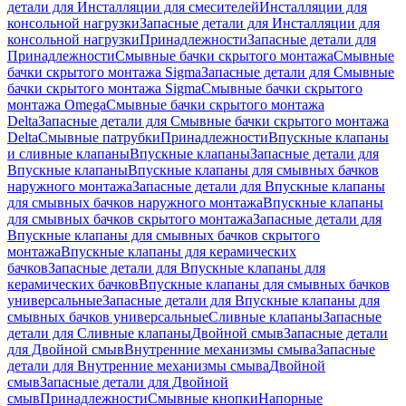
детали для Инсталляции для смесителей
Инсталляции для
консольной нагрузки
Запасные детали для Инсталляции для
консольной нагрузки
Принадлежности
Запасные детали для
Принадлежности
Смывные бачки скрытого монтажа
Смывные
бачки скрытого монтажа Sigma
Запасные детали для Смывные
бачки скрытого монтажа Sigma
Смывные бачки скрытого
монтажа Omega
Смывные бачки скрытого монтажа
Delta
Запасные детали для Смывные бачки скрытого монтажа
Delta
Смывные патрубки
Принадлежности
Впускные клапаны
и сливные клапаны
Впускные клапаны
Запасные детали для
Впускные клапаны
Впускные клапаны для смывных бачков
наружного монтажа
Запасные детали для Впускные клапаны
для смывных бачков наружного монтажа
Впускные клапаны
для смывных бачков скрытого монтажа
Запасные детали для
Впускные клапаны для смывных бачков скрытого
монтажа
Впускные клапаны для керамических
бачков
Запасные детали для Впускные клапаны для
керамических бачков
Впускные клапаны для смывных бачков
универсальные
Запасные детали для Впускные клапаны для
смывных бачков универсальные
Сливные клапаны
Запасные
детали для Сливные клапаны
Двойной смыв
Запасные детали
для Двойной смыв
Внутренние механизмы смыва
Запасные
детали для Внутренние механизмы смыва
Двойной
смыв
Запасные детали для Двойной
смыв
Принадлежности
Смывные кнопки
Напорные