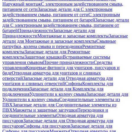
Наружный монтаж
С электронным задействованием смыва,
питанием от сети
Запасные детали для С электронным
задействованием смыва, питанием от сети
С электронным
задействованием смыва, питанием от батарей
Запасные детали
для С электронным задействованием смыва, питанием от
батарей
Принадлежности
Запасные детали для
Принадлежности
Монтажные и запасные комплекты
Запасные
детали для Монтажные и запасные комплекты
Смывные
патрубки, колена смыва и переходники
Ремонтные
комплекты
Запасные детали для Ремонтные
комплекты
Защитные крышки
Встраиваемые системы
управления смывом
Прочие принадлежности
Средства
управления
Концевые фитинги для унитазов, писсуаров и
биде
Отводная арматура для унитазов и сливных
отверстий
Запасные детали для Отводная арматура для
унитазов и сливных отверстий
Сифоны
Комплекты для
подключения
Запасные детали для Комплекты для
подключения
Удлинители к колену смыва
Запасные детали для
Удлинители к колену смыва
Соединительные элементы из
ПВХ
Запасные детали для Соединительные элементы из
ПВХ
Манжеты и защитные заглушки
Переходники и
соединительные элементы
Отводная арматура для
писсуаров
Запасные детали для Отводная арматура для
писсуаров
Cифоны для писсуаров
Запасные детали для
Cифоны для писсуаров
Манжеты
Отводная арматура для