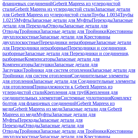
фланцевых соединений
Geberit Mapress из углеродистой
стали
Geberit Mapress из углеродистой стали
Запасные детали
для Geberit Mapress из углеродистой стали
Трубы 1.0034
Трубы
1.0215
Муфты
Запасные детали для Муфты
Переходы
Запасные
детали для Переходы
Отводы
Запасные детали для
Отводы
Тройники
Запасные детали для Тройники
Крестовины
двухплоскостные
Запасные детали для Крестовины
двухплоскостные
Переходники неразборные
Запасные детали
для Переходники неразборные
Переходники и соединения,
разборные
Запасные детали для Переходники и соединения,
разборные
Компенсаторы
Запасные детали для
Компенсаторы
Заглушки
Запасные детали для
Заглушки
Тройники для систем отопления
Запасные детали для
Тройники для систем отопления
Соединительные элементы
для отопления
Запасные детали для Соединительные элементы
для отопления
Принадлежности к Geberit Mapress из
углеродистой стали
Крепления для труб
Крепления для
соединительных элементов
Системные уплотнения
Комплект
болтов для фланцевых соединений
Geberit Mapress из
меди
Geberit Mapress из меди
Запасные детали для Geberit
Mapress из меди
Муфты
Запасные детали для
Муфты
Переходы
Запасные детали для
Переходы
Отводы
Запасные детали для
Отводы
Тройники
Запасные детали для Тройники
Крестовины
двухплоскостные
Запасные детали для Крестовины