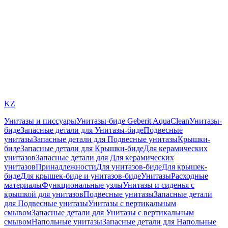
KZ
Унитазы и писсуары
Унитазы-биде Geberit AquaClean
Унитазы-
биде
Запасные детали для Унитазы-биде
Подвесные
унитазы
Запасные детали для Подвесные унитазы
Крышки-
биде
Запасные детали для Крышки-биде
Для керамических
унитазов
Запасные детали для Для керамических
унитазов
Принадлежности
Для унитазов-биде
Для крышек-
биде
Для крышек-биде и унитазов-биде
Унитазы
Расходные
материалы
Функциональные узлы
Унитазы и сиденья с
крышкой для унитазов
Подвесные унитазы
Запасные детали
для Подвесные унитазы
Унитазы с вертикальным
смывом
Запасные детали для Унитазы с вертикальным
смывом
Напольные унитазы
Запасные детали для Напольные