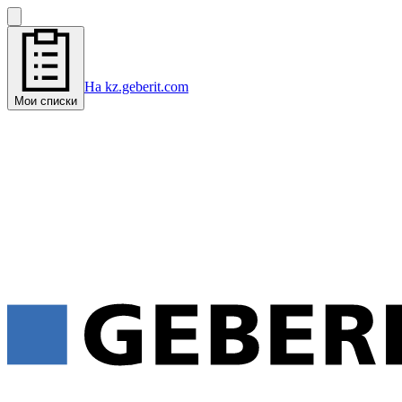
На kz.geberit.com
Мои списки