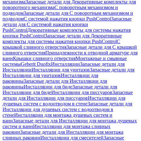
механизма
Запасные детали для Декоративные комплекты для
поворотного механизма
С поворотным механизмом и
подводом
Запасные детали для С поворотным механизмом и
подводом
С системой нажатия кнопки PushControl
Запасные
детали для С системой нажатия кнопки
PushControl
Декоративные комплекты для системы нажатия
кнопки PushControl
Запасные детали для Декоративные
комплекты для системы нажатия кнопки PushControl
С
крышкой сливного отверстия
Запасные детали для С крышкой
сливного отверстия
Принадлежности к отводной арматуре для
ванн
Крышки сливного отверстия
Монтажные и смывные
системы
Geberit Duofix
Инсталляции
Запасные детали для
Инсталляции
Инсталляции для унитазов
Запасные детали для
Инсталляции для унитазов
Инсталляции для
раковины
Запасные детали для Инсталляции для
раковины
Инсталляции для биде
Запасные детали для
Инсталляции для биде
Инсталляции для писсуаров
Запасные
детали для Инсталляции для писсуаров
Инсталляции для
душевых систем с водоотводом в стене
Запасные детали для
Инсталляции для душевых систем с водоотводом в
стене
Инсталляции для монтажа душевых систем и
ванн
Запасные детали для Инсталляции для монтажа душевых
систем и ванн
Инсталляции для монтажа сливных
раковин
Запасные детали для Инсталляции для монтажа
сливных раковин
Инсталляции для смесителей
Запасные