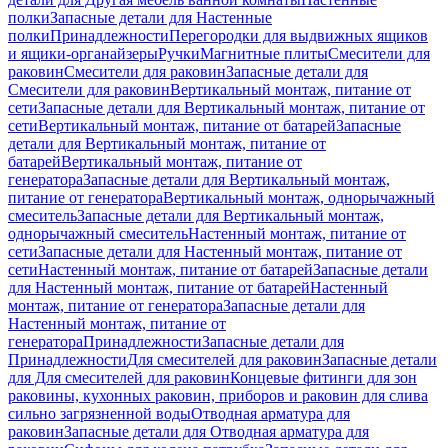
полки
Запасные детали для Настенные
полки
Принадлежности
Перегородки для выдвижных ящиков
и ящики-органайзеры
Ручки
Магнитные плиты
Смесители для
раковин
Смесители для раковин
Запасные детали для
Смесители для раковин
Вертикальный монтаж, питание от
сети
Запасные детали для Вертикальный монтаж, питание от
сети
Вертикальный монтаж, питание от батарей
Запасные
детали для Вертикальный монтаж, питание от
батарей
Вертикальный монтаж, питание от
генератора
Запасные детали для Вертикальный монтаж,
питание от генератора
Вертикальный монтаж, однорычажный
смеситель
Запасные детали для Вертикальный монтаж,
однорычажный смеситель
Настенный монтаж, питание от
сети
Запасные детали для Настенный монтаж, питание от
сети
Настенный монтаж, питание от батарей
Запасные детали
для Настенный монтаж, питание от батарей
Настенный
монтаж, питание от генератора
Запасные детали для
Настенный монтаж, питание от
генератора
Принадлежности
Запасные детали для
Принадлежности
Для смесителей для раковин
Запасные детали
для Для смесителей для раковин
Концевые фитинги для зон
раковины, кухонных раковин, приборов и раковин для слива
сильно загрязненной воды
Отводная арматура для
раковин
Запасные детали для Отводная арматура для