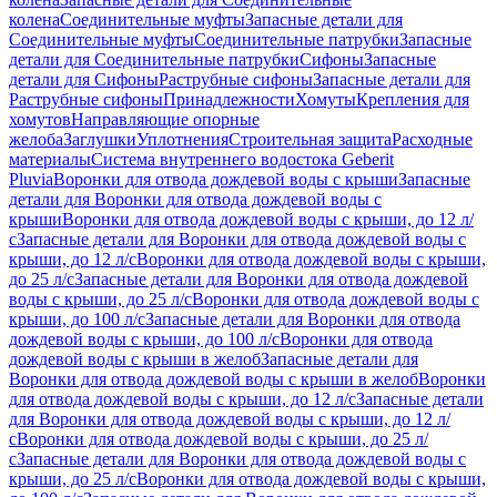
колена
Соединительные муфты
Запасные детали для
Соединительные муфты
Соединительные патрубки
Запасные
детали для Соединительные патрубки
Сифоны
Запасные
детали для Сифоны
Раструбные сифоны
Запасные детали для
Раструбные сифоны
Принадлежности
Хомуты
Крепления для
хомутов
Направляющие опорные
желоба
Заглушки
Уплотнения
Строительная защита
Расходные
материалы
Система внутреннего водостока Geberit
Pluvia
Воронки для отвода дождевой воды с крыши
Запасные
детали для Воронки для отвода дождевой воды с
крыши
Воронки для отвода дождевой воды с крыши, до 12 л/
с
Запасные детали для Воронки для отвода дождевой воды с
крыши, до 12 л/с
Воронки для отвода дождевой воды с крыши,
до 25 л/с
Запасные детали для Воронки для отвода дождевой
воды с крыши, до 25 л/с
Воронки для отвода дождевой воды с
крыши, до 100 л/с
Запасные детали для Воронки для отвода
дождевой воды с крыши, до 100 л/с
Воронки для отвода
дождевой воды с крыши в желоб
Запасные детали для
Воронки для отвода дождевой воды с крыши в желоб
Воронки
для отвода дождевой воды с крыши, до 12 л/с
Запасные детали
для Воронки для отвода дождевой воды с крыши, до 12 л/
с
Воронки для отвода дождевой воды с крыши, до 25 л/
с
Запасные детали для Воронки для отвода дождевой воды с
крыши, до 25 л/с
Воронки для отвода дождевой воды с крыши,