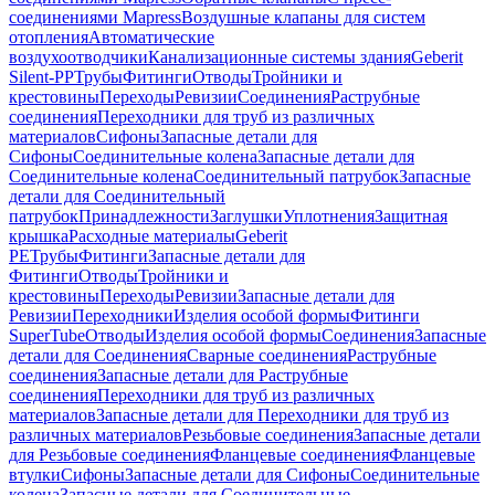
соединениями Mapress
Воздушные клапаны для систем
отопления
Автоматические
воздухоотводчики
Канализационные системы здания
Geberit
Silent-PP
Трубы
Фитинги
Отводы
Тройники и
крестовины
Переходы
Ревизии
Соединения
Раструбные
соединения
Переходники для труб из различных
материалов
Сифоны
Запасные детали для
Сифоны
Соединительные колена
Запасные детали для
Соединительные колена
Соединительный патрубок
Запасные
детали для Соединительный
патрубок
Принадлежности
Заглушки
Уплотнения
Защитная
крышка
Расходные материалы
Geberit
PE
Трубы
Фитинги
Запасные детали для
Фитинги
Отводы
Тройники и
крестовины
Переходы
Ревизии
Запасные детали для
Ревизии
Переходники
Изделия особой формы
Фитинги
SuperTube
Отводы
Изделия особой формы
Соединения
Запасные
детали для Соединения
Сварные соединения
Раструбные
соединения
Запасные детали для Раструбные
соединения
Переходники для труб из различных
материалов
Запасные детали для Переходники для труб из
различных материалов
Резьбовые соединения
Запасные детали
для Резьбовые соединения
Фланцевые соединения
Фланцевые
втулки
Сифоны
Запасные детали для Сифоны
Соединительные
колена
Запасные детали для Соединительные