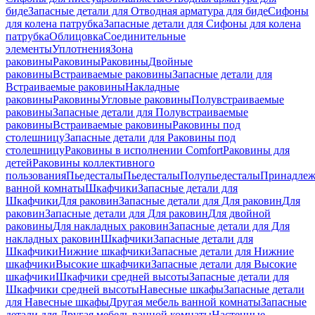
биде
Запасные детали для Отводная арматура для биде
Сифоны
для колена патрубка
Запасные детали для Сифоны для колена
патрубка
Облицовка
Соединительные
элементы
Уплотнения
Зона
раковины
Раковины
Раковины
Двойные
раковины
Встраиваемые раковины
Запасные детали для
Встраиваемые раковины
Накладные
раковины
Раковины
Угловые раковины
Полувстраиваемые
раковины
Запасные детали для Полувстраиваемые
раковины
Встраиваемые раковины
Раковины под
столешницу
Запасные детали для Раковины под
столешницу
Раковины в исполнении Comfort
Pаковины для
детей
Раковины коллективного
пользования
Пьедесталы
Пьедесталы
Полупьедесталы
Принадлеж
ванной комнаты
Шкафчики
Запасные детали для
Шкафчики
Для раковин
Запасные детали для Для раковин
Для
раковин
Запасные детали для Для раковин
Для двойной
раковины
Для накладных pаковин
Запасные детали для Для
накладных pаковин
Шкафчики
Запасные детали для
Шкафчики
Нижние шкафчики
Запасные детали для Нижние
шкафчики
Высокие шкафчики
Запасные детали для Высокие
шкафчики
Шкафчики средней высоты
Запасные детали для
Шкафчики средней высоты
Навесные шкафы
Запасные детали
для Навесные шкафы
Другая мебель ванной комнаты
Запасные
детали для Другая мебель ванной комнаты
Настенные