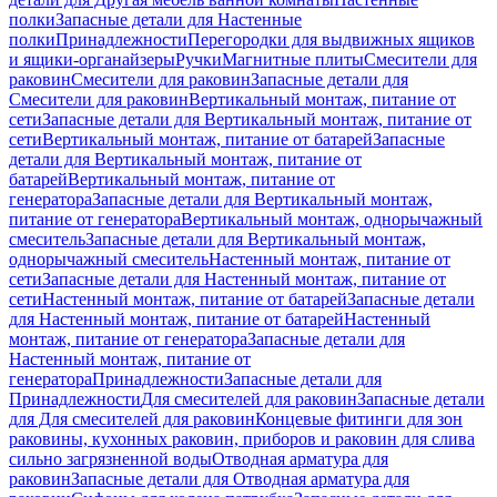
полки
Запасные детали для Настенные
полки
Принадлежности
Перегородки для выдвижных ящиков
и ящики-органайзеры
Ручки
Магнитные плиты
Смесители для
раковин
Смесители для раковин
Запасные детали для
Смесители для раковин
Вертикальный монтаж, питание от
сети
Запасные детали для Вертикальный монтаж, питание от
сети
Вертикальный монтаж, питание от батарей
Запасные
детали для Вертикальный монтаж, питание от
батарей
Вертикальный монтаж, питание от
генератора
Запасные детали для Вертикальный монтаж,
питание от генератора
Вертикальный монтаж, однорычажный
смеситель
Запасные детали для Вертикальный монтаж,
однорычажный смеситель
Настенный монтаж, питание от
сети
Запасные детали для Настенный монтаж, питание от
сети
Настенный монтаж, питание от батарей
Запасные детали
для Настенный монтаж, питание от батарей
Настенный
монтаж, питание от генератора
Запасные детали для
Настенный монтаж, питание от
генератора
Принадлежности
Запасные детали для
Принадлежности
Для смесителей для раковин
Запасные детали
для Для смесителей для раковин
Концевые фитинги для зон
раковины, кухонных раковин, приборов и раковин для слива
сильно загрязненной воды
Отводная арматура для
раковин
Запасные детали для Отводная арматура для