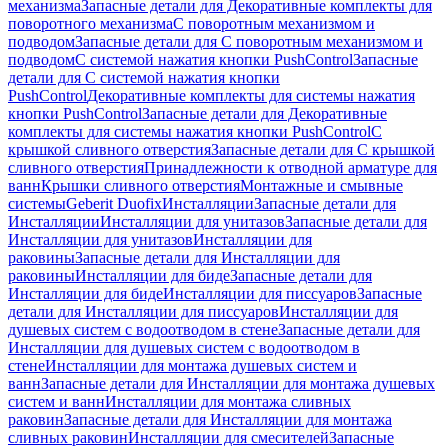
механизма
Запасные детали для Декоративные комплекты для
поворотного механизма
С поворотным механизмом и
подводом
Запасные детали для С поворотным механизмом и
подводом
С системой нажатия кнопки PushControl
Запасные
детали для С системой нажатия кнопки
PushControl
Декоративные комплекты для системы нажатия
кнопки PushControl
Запасные детали для Декоративные
комплекты для системы нажатия кнопки PushControl
С
крышкой сливного отверстия
Запасные детали для С крышкой
сливного отверстия
Принадлежности к отводной арматуре для
ванн
Крышки сливного отверстия
Монтажные и смывные
системы
Geberit Duofix
Инсталляции
Запасные детали для
Инсталляции
Инсталляции для унитазов
Запасные детали для
Инсталляции для унитазов
Инсталляции для
раковины
Запасные детали для Инсталляции для
раковины
Инсталляции для биде
Запасные детали для
Инсталляции для биде
Инсталляции для писсуаров
Запасные
детали для Инсталляции для писсуаров
Инсталляции для
душевых систем с водоотводом в стене
Запасные детали для
Инсталляции для душевых систем с водоотводом в
стене
Инсталляции для монтажа душевых систем и
ванн
Запасные детали для Инсталляции для монтажа душевых
систем и ванн
Инсталляции для монтажа сливных
раковин
Запасные детали для Инсталляции для монтажа
сливных раковин
Инсталляции для смесителей
Запасные