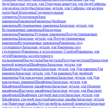
биде
Запасные детали для Отводная арматура для биде
Сифоны
для колена патрубка
Запасные детали для Сифоны для колена
патрубка
Облицовка
Соединительные
элементы
Уплотнения
Зона
раковины
Раковины
Раковины
Двойные
раковины
Встраиваемые раковины
Запасные детали для
Встраиваемые раковины
Накладные
раковины
Раковины
Угловые раковины
Полувстраиваемые
раковины
Запасные детали для Полувстраиваемые
раковины
Встраиваемые раковины
Раковины под
столешницу
Запасные детали для Раковины под
столешницу
Раковины в исполнении Comfort
Pаковины для
детей
Раковины коллективного
пользования
Пьедесталы
Пьедесталы
Полупьедесталы
Принадлеж
ванной комнаты
Шкафчики
Запасные детали для
Шкафчики
Для раковин
Запасные детали для Для раковин
Для
раковин
Запасные детали для Для раковин
Для двойной
раковины
Для накладных pаковин
Запасные детали для Для
накладных pаковин
Шкафчики
Запасные детали для
Шкафчики
Нижние шкафчики
Запасные детали для Нижние
шкафчики
Высокие шкафчики
Запасные детали для Высокие
шкафчики
Шкафчики средней высоты
Запасные детали для
Шкафчики средней высоты
Навесные шкафы
Запасные детали
для Навесные шкафы
Другая мебель ванной комнаты
Запасные
детали для Другая мебель ванной комнаты
Настенные