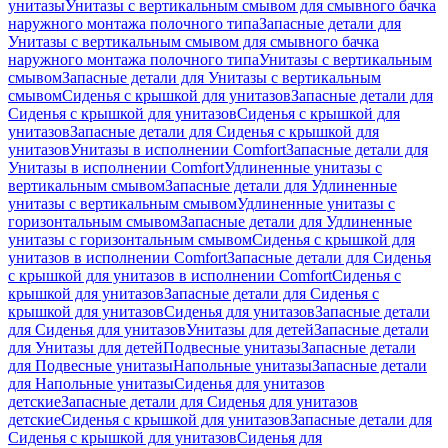
унитазы
Унитазы с вертикальным смывом для смывного бачка
наружного монтажа полочного типа
Запасные детали для
Унитазы с вертикальным смывом для смывного бачка
наружного монтажа полочного типа
Унитазы с вертикальным
смывом
Запасные детали для Унитазы с вертикальным
смывом
Сиденья с крышкой для унитазов
Запасные детали для
Сиденья с крышкой для унитазов
Сиденья с крышкой для
унитазов
Запасные детали для Сиденья с крышкой для
унитазов
Унитазы в исполнении Comfort
Запасные детали для
Унитазы в исполнении Comfort
Удлиненные унитазы с
вертикальным смывом
Запасные детали для Удлиненные
унитазы с вертикальным смывом
Удлиненные унитазы с
горизонтальным смывом
Запасные детали для Удлиненные
унитазы с горизонтальным смывом
Сиденья с крышкой для
унитазов в исполнении Comfort
Запасные детали для Сиденья
с крышкой для унитазов в исполнении Comfort
Сиденья с
крышкой для унитазов
Запасные детали для Сиденья с
крышкой для унитазов
Сиденья для унитазов
Запасные детали
для Сиденья для унитазов
Унитазы для детей
Запасные детали
для Унитазы для детей
Подвесные унитазы
Запасные детали
для Подвесные унитазы
Напольные унитазы
Запасные детали
для Напольные унитазы
Сиденья для унитазов
детские
Запасные детали для Сиденья для унитазов
детские
Сиденья с крышкой для унитазов
Запасные детали для
Сиденья с крышкой для унитазов
Сиденья для