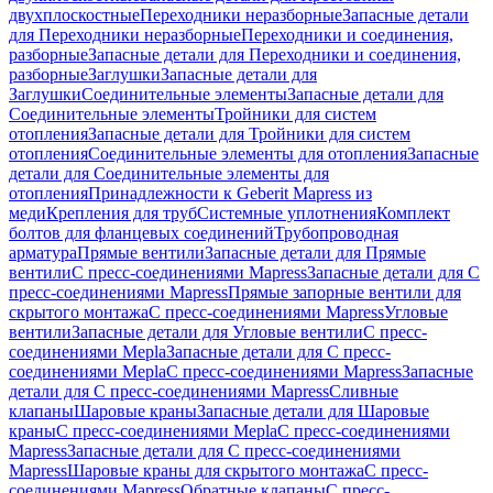
двухплоскостные
Переходники неразборные
Запасные детали
для Переходники неразборные
Переходники и соединения,
разборные
Запасные детали для Переходники и соединения,
разборные
Заглушки
Запасные детали для
Заглушки
Соединительные элементы
Запасные детали для
Соединительные элементы
Тройники для систем
отопления
Запасные детали для Тройники для систем
отопления
Соединительные элементы для отопления
Запасные
детали для Соединительные элементы для
отопления
Принадлежности к Geberit Mapress из
меди
Крепления для труб
Системные уплотнения
Комплект
болтов для фланцевых соединений
Трубопроводная
арматура
Прямые вентили
Запасные детали для Прямые
вентили
С пресс-соединениями Mapress
Запасные детали для С
пресс-соединениями Mapress
Прямые запорные вентили для
скрытого монтажа
С пресс-соединениями Mapress
Угловые
вентили
Запасные детали для Угловые вентили
С пресс-
соединениями Mepla
Запасные детали для С пресс-
соединениями Mepla
С пресс-соединениями Mapress
Запасные
детали для С пресс-соединениями Mapress
Сливные
клапаны
Шаровые краны
Запасные детали для Шаровые
краны
С пресс-соединениями Mepla
С пресс-соединениями
Mapress
Запасные детали для С пресс-соединениями
Mapress
Шаровые краны для скрытого монтажа
С пресс-
соединениями Mapress
Обратные клапаны
С пресс-