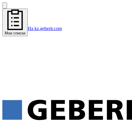
На kz.geberit.com
Мои списки