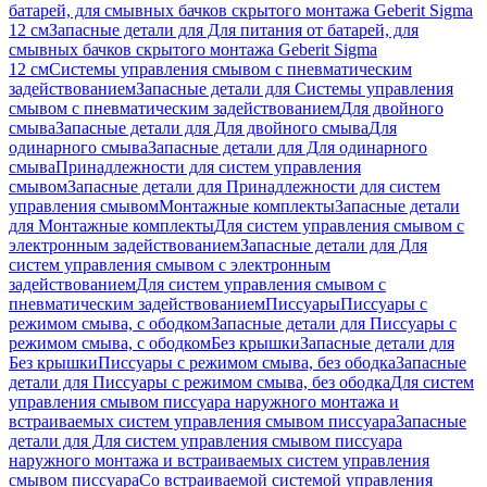
батарей, для смывных бачков скрытого монтажа Geberit Sigma
12 см
Запасные детали для Для питания от батарей, для
смывных бачков скрытого монтажа Geberit Sigma
12 см
Системы управления смывом с пневматическим
задействованием
Запасные детали для Системы управления
смывом с пневматическим задействованием
Для двойного
смыва
Запасные детали для Для двойного смыва
Для
одинарного смыва
Запасные детали для Для одинарного
смыва
Принадлежности для систем управления
смывом
Запасные детали для Принадлежности для систем
управления смывом
Монтажные комплекты
Запасные детали
для Монтажные комплекты
Для систем управления смывом с
электронным задействованием
Запасные детали для Для
систем управления смывом с электронным
задействованием
Для систем управления смывом с
пневматическим задействованием
Писсуары
Писсуары с
режимом смыва, с ободком
Запасные детали для Писсуары с
режимом смыва, с ободком
Без крышки
Запасные детали для
Без крышки
Писсуары с режимом смыва, без ободка
Запасные
детали для Писсуары с режимом смыва, без ободка
Для систем
управления смывом писсуара наружного монтажа и
встраиваемых систем управления смывом писсуара
Запасные
детали для Для систем управления смывом писсуара
наружного монтажа и встраиваемых систем управления
смывом писсуара
Со встраиваемой системой управления