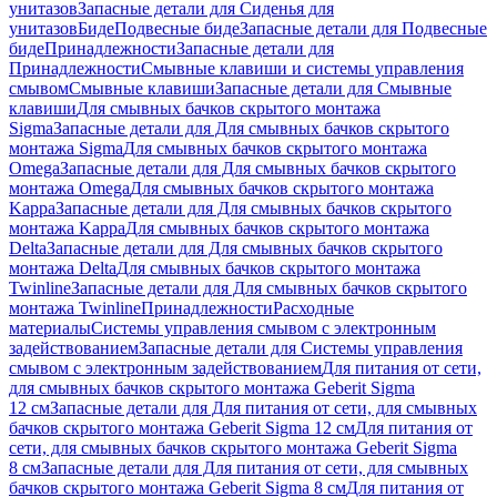
унитазов
Запасные детали для Сиденья для
унитазов
Биде
Подвесные биде
Запасные детали для Подвесные
биде
Принадлежности
Запасные детали для
Принадлежности
Смывные клавиши и системы управления
смывом
Смывные клавиши
Запасные детали для Смывные
клавиши
Для смывных бачков скрытого монтажа
Sigma
Запасные детали для Для смывных бачков скрытого
монтажа Sigma
Для смывных бачков скрытого монтажа
Omega
Запасные детали для Для смывных бачков скрытого
монтажа Omega
Для смывных бачков скрытого монтажа
Kappa
Запасные детали для Для смывных бачков скрытого
монтажа Kappa
Для смывных бачков скрытого монтажа
Delta
Запасные детали для Для смывных бачков скрытого
монтажа Delta
Для смывных бачков скрытого монтажа
Twinline
Запасные детали для Для смывных бачков скрытого
монтажа Twinline
Принадлежности
Расходные
материалы
Системы управления смывом с электронным
задействованием
Запасные детали для Системы управления
смывом с электронным задействованием
Для питания от сети,
для смывных бачков скрытого монтажа Geberit Sigma
12 см
Запасные детали для Для питания от сети, для смывных
бачков скрытого монтажа Geberit Sigma 12 см
Для питания от
сети, для смывных бачков скрытого монтажа Geberit Sigma
8 см
Запасные детали для Для питания от сети, для смывных
бачков скрытого монтажа Geberit Sigma 8 см
Для питания от