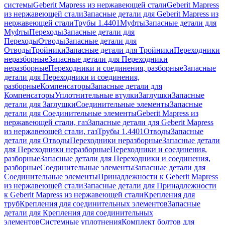
системы
Geberit Mapress из нержавеющей стали
Geberit Mapress
из нержавеющей стали
Запасные детали для Geberit Mapress из
нержавеющей стали
Трубы 1.4401
Муфты
Запасные детали для
Муфты
Переходы
Запасные детали для
Переходы
Отводы
Запасные детали для
Отводы
Тройники
Запасные детали для Тройники
Переходники
неразборные
Запасные детали для Переходники
неразборные
Переходники и соединения, разборные
Запасные
детали для Переходники и соединения,
разборные
Компенсаторы
Запасные детали для
Компенсаторы
Уплотнительные втулки
Заглушки
Запасные
детали для Заглушки
Соединительные элементы
Запасные
детали для Соединительные элементы
Geberit Mapress из
нержавеющей стали, газ
Запасные детали для Geberit Mapress
из нержавеющей стали, газ
Трубы 1.4401
Отводы
Запасные
детали для Отводы
Переходники неразборные
Запасные детали
для Переходники неразборные
Переходники и соединения,
разборные
Запасные детали для Переходники и соединения,
разборные
Соединительные элементы
Запасные детали для
Соединительные элементы
Принадлежности к Geberit Mapress
из нержавеющей стали
Запасные детали для Принадлежности
к Geberit Mapress из нержавеющей стали
Крепления для
труб
Крепления для соединительных элементов
Запасные
детали для Крепления для соединительных
элементов
Системные уплотнения
Комплект болтов для