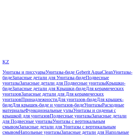
KZ
Унитазы и писсуары
Унитазы-биде Geberit AquaClean
Унитазы-
биде
Запасные детали для Унитазы-биде
Подвесные
унитазы
Запасные детали для Подвесные унитазы
Крышки-
биде
Запасные детали для Крышки-биде
Для керамических
унитазов
Запасные детали для Для керамических
унитазов
Принадлежности
Для унитазов-биде
Для крышек-
биде
Для крышек-биде и унитазов-биде
Унитазы
Расходные
материалы
Функциональные узлы
Унитазы и сиденья с
крышкой для унитазов
Подвесные унитазы
Запасные детали
для Подвесные унитазы
Унитазы с вертикальным
смывом
Запасные детали для Унитазы с вертикальным
смывом
Напольные унитазы
Запасные детали для Напольные