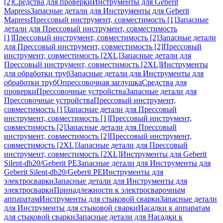
[2]
Средства для проверки
Инструменты для Geberit
Mapress
Запасные детали для Инструменты для Geberit
Mapress
Прессовый инструмент, совместимость [1]
Запасные
детали для Прессовый инструмент, совместимость
[1]
Прессовый инструмент, совместимость [2]
Запасные детали
для Прессовый инструмент, совместимость [2]
Прессовый
инструмент, совместимость [2XL]
Запасные детали для
Прессовый инструмент, совместимость [2XL]
Инструменты
для обработки труб
Запасные детали для Инструменты для
обработки труб
Опрессовочная заглушка
Средства для
проверки
Прессовочные устройства
Запасные детали для
Прессовочные устройства
Прессовый инструмент,
совместимость [1]
Запасные детали для Прессовый
инструмент, совместимость [1]
Прессовый инструмент,
совместимость [2]
Запасные детали для Прессовый
инструмент, совместимость [2]
Прессовый инструмент,
совместимость [2XL]
Запасные детали для Прессовый
инструмент, совместимость [2XL]
Инструменты для Geberit
Silent-db20/Geberit PE
Запасные детали для Инструменты для
Geberit Silent-db20/Geberit PE
Инструменты для
электросварки
Запасные детали для Инструменты для
электросварки
Принадлежности к электросварочным
аппаратам
Инструменты для стыковой сварки
Запасные детали
для Инструменты для стыковой сварки
Насадки к аппаратам
для стыковой сварки
Запасные детали для Насадки к