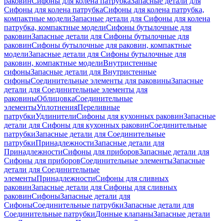
раковин
Сифоны для колена патрубка
Запасные детали для
Сифоны для колена патрубка
Сифоны для колена патрубка,
компактные модели
Запасные детали для Сифоны для колена
патрубка, компактные модели
Сифоны бутылочные для
раковин
Запасные детали для Сифоны бутылочные для
раковин
Сифоны бутылочные для раковин, компактные
модели
Запасные детали для Сифоны бутылочные для
раковин, компактные модели
Внутристенные
сифоны
Запасные детали для Внутристенные
сифоны
Соединительные элементы для раковины
Запасные
детали для Соединительные элементы для
раковины
Облицовка
Соединительные
элементы
Уплотнения
Переливные
патрубки
Удлинители
Сифоны для кухонных раковин
Запасные
детали для Сифоны для кухонных раковин
Соединительные
патрубки
Запасные детали для Соединительные
патрубки
Принадлежности
Запасные детали для
Принадлежности
Сифоны для приборов
Запасные детали для
Сифоны для приборов
Соединительные элементы
Запасные
детали для Соединительные
элементы
Принадлежности
Сифоны для сливных
раковин
Запасные детали для Сифоны для сливных
раковин
Сифоны
Запасные детали для
Сифоны
Соединительные патрубки
Запасные детали для
Соединительные патрубки
Донные клапаны
Запасные детали