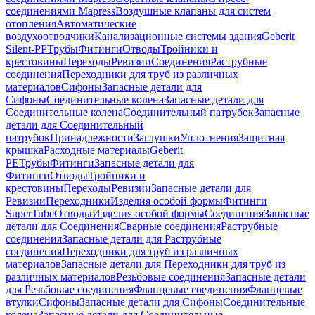
соединениями Mapress
Воздушные клапаны для систем
отопления
Автоматические
воздухоотводчики
Канализационные системы здания
Geberit
Silent-PP
Трубы
Фитинги
Отводы
Тройники и
крестовины
Переходы
Ревизии
Соединения
Раструбные
соединения
Переходники для труб из различных
материалов
Сифоны
Запасные детали для
Сифоны
Соединительные колена
Запасные детали для
Соединительные колена
Соединительный патрубок
Запасные
детали для Соединительный
патрубок
Принадлежности
Заглушки
Уплотнения
Защитная
крышка
Расходные материалы
Geberit
PE
Трубы
Фитинги
Запасные детали для
Фитинги
Отводы
Тройники и
крестовины
Переходы
Ревизии
Запасные детали для
Ревизии
Переходники
Изделия особой формы
Фитинги
SuperTube
Отводы
Изделия особой формы
Соединения
Запасные
детали для Соединения
Сварные соединения
Раструбные
соединения
Запасные детали для Раструбные
соединения
Переходники для труб из различных
материалов
Запасные детали для Переходники для труб из
различных материалов
Резьбовые соединения
Запасные детали
для Резьбовые соединения
Фланцевые соединения
Фланцевые
втулки
Сифоны
Запасные детали для Сифоны
Соединительные
колена
Запасные детали для Соединительные