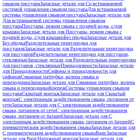
смывом писсуара
Запасные детали для Со встраиваемой
системой управления смывом писсуара
Для встраиваемой
системы управления смывом писсуара
Запасные детали для
Для встраиваемой системы управления смывом
писсуара
Писсуары, режим смыва с подачей воды, с/для
крышки
Запасные детали для Писсуары, режим смыва с
подачей воды, с/для крышки
Без ободка
Запасные детали для
Без ободка
Разделительные перегородки для
писсуаров
Запасные детали для Разделительные перегородки
для писсуаров
Разделительные перегородки для писсуаров,
стеклянные
Запасные детали для Разделительные перегородки
для писсуаров, стеклянные
Принадлежности
Запасные детали
для Принадлежности
Сифоны и принадлежности для
сифонов
Смывные патрубки, колена смыва и
переходники
Запасные детали для Смывные патрубки, колена
смыва и переходники
Крепеж
Системы управления смывом
писсуара
Скрытый монтаж
Запасные детали для Скрытый
монтаж
С электронным задействованием смыва, питанием от
сети
Запасные детали для С электронным задействованием
смыва, питанием от сети
С электронным задействованием
смыва, питанием от батарей
Запасные детали для С
электронным задействованием смыва, питанием от батарей
С
пневматическим задействованием смыва
Запасные детали для
С пневматическим задействованием смыва
Basic
Запасные
детали для Basic
Наружный монтаж
Запасные детали для