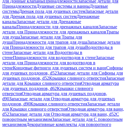
для Донные клапаны
Принадлежности
Запасные детали для
Принадлежности
Душевые системы и ванны
Душевые
системы
Дренаж пола для душевых систем
Запасные детали
для Дренаж пола для душевых систем
Дренажные
каналы
Запасные детали для Дренажные
каналы
Принадлежности для дренажных каналов
Запасные
детали для Принадлежности для дренажных каналов
Трапы
для душа
Запасные детали для Трапы для
душа
Принадлежности для трапов для душа
Запасные детали
для Принадлежности для трапов для душа
Водоотводы в
стене
Запасные детали для Водоотводы в
стене
Принадлежности для водоотводов в стене
Запасные
детали для Принадлежности для водоотводов в
стене
Концевые фитинги для душевых систем и ванн
Сифоны
для душевых поддонов, d52
Запасные детали для Сифоны для
душевых поддонов, d52
Крышки сливного отверстия
Запасные
детали для Крышки сливного отверстия
Отводная арматура
для душевых поддонов, d62
Крышки сливного
отверстия
Отводная арматура для душевых поддонов,
d90
Запасные детали для Отводная арматура для душевых
поддонов, d90
Крышки сливного отверстия
Запасные детали
для Крышки сливного отверстия
Отводная арматура для ванн,
d52
Запасные детали для Отводная арматура для ванн, d52
С
поворотным механизмом
Запасные детали для С поворотным
механизмом
Декоративные комплекты для поворотного