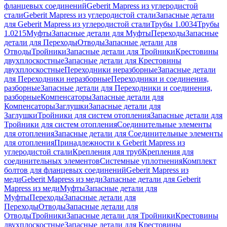
фланцевых соединений
Geberit Mapress из углеродистой
стали
Geberit Mapress из углеродистой стали
Запасные детали
для Geberit Mapress из углеродистой стали
Трубы 1.0034
Трубы
1.0215
Муфты
Запасные детали для Муфты
Переходы
Запасные
детали для Переходы
Отводы
Запасные детали для
Отводы
Тройники
Запасные детали для Тройники
Крестовины
двухплоскостные
Запасные детали для Крестовины
двухплоскостные
Переходники неразборные
Запасные детали
для Переходники неразборные
Переходники и соединения,
разборные
Запасные детали для Переходники и соединения,
разборные
Компенсаторы
Запасные детали для
Компенсаторы
Заглушки
Запасные детали для
Заглушки
Тройники для систем отопления
Запасные детали для
Тройники для систем отопления
Соединительные элементы
для отопления
Запасные детали для Соединительные элементы
для отопления
Принадлежности к Geberit Mapress из
углеродистой стали
Крепления для труб
Крепления для
соединительных элементов
Системные уплотнения
Комплект
болтов для фланцевых соединений
Geberit Mapress из
меди
Geberit Mapress из меди
Запасные детали для Geberit
Mapress из меди
Муфты
Запасные детали для
Муфты
Переходы
Запасные детали для
Переходы
Отводы
Запасные детали для
Отводы
Тройники
Запасные детали для Тройники
Крестовины
двухплоскостные
Запасные детали для Крестовины