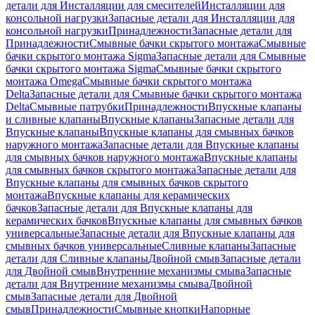
детали для Инсталляции для смесителей
Инсталляции для
консольной нагрузки
Запасные детали для Инсталляции для
консольной нагрузки
Принадлежности
Запасные детали для
Принадлежности
Смывные бачки скрытого монтажа
Смывные
бачки скрытого монтажа Sigma
Запасные детали для Смывные
бачки скрытого монтажа Sigma
Смывные бачки скрытого
монтажа Omega
Смывные бачки скрытого монтажа
Delta
Запасные детали для Смывные бачки скрытого монтажа
Delta
Смывные патрубки
Принадлежности
Впускные клапаны
и сливные клапаны
Впускные клапаны
Запасные детали для
Впускные клапаны
Впускные клапаны для смывных бачков
наружного монтажа
Запасные детали для Впускные клапаны
для смывных бачков наружного монтажа
Впускные клапаны
для смывных бачков скрытого монтажа
Запасные детали для
Впускные клапаны для смывных бачков скрытого
монтажа
Впускные клапаны для керамических
бачков
Запасные детали для Впускные клапаны для
керамических бачков
Впускные клапаны для смывных бачков
универсальные
Запасные детали для Впускные клапаны для
смывных бачков универсальные
Сливные клапаны
Запасные
детали для Сливные клапаны
Двойной смыв
Запасные детали
для Двойной смыв
Внутренние механизмы смыва
Запасные
детали для Внутренние механизмы смыва
Двойной
смыв
Запасные детали для Двойной
смыв
Принадлежности
Смывные кнопки
Напорные