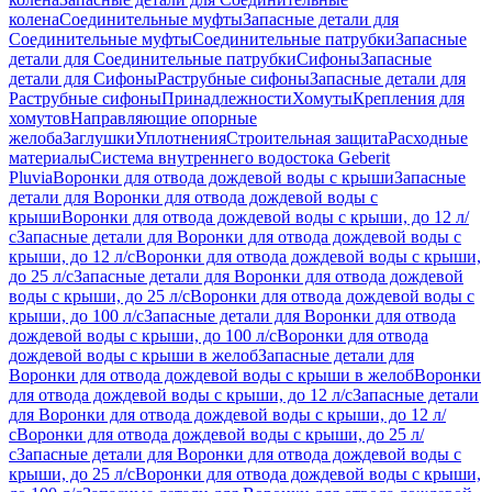
колена
Соединительные муфты
Запасные детали для
Соединительные муфты
Соединительные патрубки
Запасные
детали для Соединительные патрубки
Сифоны
Запасные
детали для Сифоны
Раструбные сифоны
Запасные детали для
Раструбные сифоны
Принадлежности
Хомуты
Крепления для
хомутов
Направляющие опорные
желоба
Заглушки
Уплотнения
Строительная защита
Расходные
материалы
Система внутреннего водостока Geberit
Pluvia
Воронки для отвода дождевой воды с крыши
Запасные
детали для Воронки для отвода дождевой воды с
крыши
Воронки для отвода дождевой воды с крыши, до 12 л/
с
Запасные детали для Воронки для отвода дождевой воды с
крыши, до 12 л/с
Воронки для отвода дождевой воды с крыши,
до 25 л/с
Запасные детали для Воронки для отвода дождевой
воды с крыши, до 25 л/с
Воронки для отвода дождевой воды с
крыши, до 100 л/с
Запасные детали для Воронки для отвода
дождевой воды с крыши, до 100 л/с
Воронки для отвода
дождевой воды с крыши в желоб
Запасные детали для
Воронки для отвода дождевой воды с крыши в желоб
Воронки
для отвода дождевой воды с крыши, до 12 л/с
Запасные детали
для Воронки для отвода дождевой воды с крыши, до 12 л/
с
Воронки для отвода дождевой воды с крыши, до 25 л/
с
Запасные детали для Воронки для отвода дождевой воды с
крыши, до 25 л/с
Воронки для отвода дождевой воды с крыши,