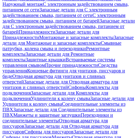
Наружный монтаж
С электронным задействованием смыва,
питанием от сети
Запасные детали для С электронным
задействованием смыва, питанием от сети
С электронным
задействованием смыва, питанием от батарей
Запасные детали
для С электронным задействованием смыва, питанием от
батарей
Принадлежности
Запасные детали для
Принадлежности
Монтажные и запасные комплекты
Запасные
детали для Монтажные и запасные комплекты
Смывные
патрубки, колена смыва и переходники
Ремонтные
комплекты
Запасные детали для Ремонтные
комплекты
Защитные крышки
Встраиваемые системы
управления смывом
Прочие принадлежности
Средства
управления
Концевые фитинги для унитазов, писсуаров и
биде
Отводная арматура для унитазов и сливных
отверстий
Запасные детали для Отводная арматура для
унитазов и сливных отверстий
Сифоны
Комплекты для
подключения
Запасные детали для Комплекты для
подключения
Удлинители к колену смыва
Запасные детали для
Удлинители к колену смыва
Соединительные элементы из
ПВХ
Запасные детали для Соединительные элементы из
ПВХ
Манжеты и защитные заглушки
Переходники и
соединительные элементы
Отводная арматура для
писсуаров
Запасные детали для Отводная арматура для
писсуаров
Cифоны для писсуаров
Запасные детали для
Cифоны для писсуаров
Манжеты
Отводная арматура для