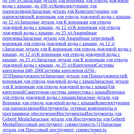
до 100 л/с
Запасные детали для Воронки для отвода дождевой
воды с крыши, до 100 л/с
Комплектующие для
пароизоляции
Запасные детали для Комплектующие для
пароизоляции
К воронкам для отвода дождевой воды с крыши,
до 12 л/с
Запасные детали для К воронкам для отвода
дождевой воды с крыши, до 12 л/с
К воронкам для отвода
дождевой воды с крыши, до 25 л/с
Аварийные
переливы
Запасные детали для Аварийные переливы
К
воронкам для отвода дождевой воды с крыши, до 12 л/
с
Запасные детали для К воронкам для отвода дождевой воды с
крыши, до 12 л/с
К воронкам для отвода дождевой воды с
крыши, до 25 л/с
Запасные детали для К воронкам для отвода
дождевой воды с крыши, до 25 л/с
Крепления
Системы
крепления d40–200
Системы крепления d250–
315
Принадлежности
Запасные детали для Принадлежности
К
воронкам для отвода дождевой воды с крыш
Запасные детали
для К воронкам для отвода дождевой воды с крыш
Для
креплений
Самотечная система ливнестока с крыш
Воронки
для отвода дождевой воды с крыши
Запасные детали для
Воронки для отвода дождевой воды с крыши
Комплектующие
для пароизоляции
Инструменты, сетевые компоненты и
программное обеспечение
Инструменты
Инструменты для
Geberit Mepla
Запасные детали для Инструменты для Geberit
Mepla
Прессовый инструмент, совместимость [2]
Запасные
детали для Прессовый инструмент, совместимость