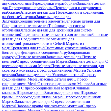
двухплоскостные
Переходники неразборные
Запасные детали
для Переходники неразборные
Переходники и соединения,
разборные
Запасные детали для Переходники и соединения,
разборные
Заглушки
Запасные детали для
Заглушки
Соединительные элементы
Запасные детали для
Соединительные элементы
Тройники для систем
отопления
Запасные детали для Тройники для систем
отопления
Соединительные элементы для отопления
Запасные
детали для Соединительные элементы для
отопления
Принадлежности к Geberit Mapress из
меди
Крепления для труб
Системные уплотнения
Комплект
болтов для фланцевых соединений
Трубопроводная
арматура
Прямые вентили
Запасные детали для Прямые
вентили
С пресс-соединениями Mapress
Запасные детали для С
пресс-соединениями Mapress
Прямые запорные вентили для
скрытого монтажа
С пресс-соединениями Mapress
Угловые
вентили
Запасные детали для Угловые вентили
С пресс-
соединениями Mepla
Запасные детали для С пресс-
соединениями Mepla
С пресс-соединениями Mapress
Запасные
детали для С пресс-соединениями Mapress
Сливные
клапаны
Шаровые краны
Запасные детали для Шаровые
краны
С пресс-соединениями Mepla
С пресс-соединениями
Mapress
Запасные детали для С пресс-соединениями
Mapress
Шаровые краны для скрытого монтажа
С пресс-
соединениями Mapress
Обратные клапаны
С пресс-