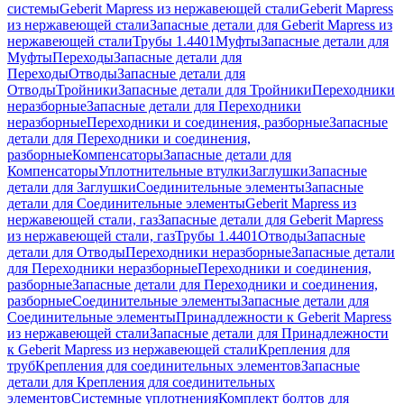
системы
Geberit Mapress из нержавеющей стали
Geberit Mapress
из нержавеющей стали
Запасные детали для Geberit Mapress из
нержавеющей стали
Трубы 1.4401
Муфты
Запасные детали для
Муфты
Переходы
Запасные детали для
Переходы
Отводы
Запасные детали для
Отводы
Тройники
Запасные детали для Тройники
Переходники
неразборные
Запасные детали для Переходники
неразборные
Переходники и соединения, разборные
Запасные
детали для Переходники и соединения,
разборные
Компенсаторы
Запасные детали для
Компенсаторы
Уплотнительные втулки
Заглушки
Запасные
детали для Заглушки
Соединительные элементы
Запасные
детали для Соединительные элементы
Geberit Mapress из
нержавеющей стали, газ
Запасные детали для Geberit Mapress
из нержавеющей стали, газ
Трубы 1.4401
Отводы
Запасные
детали для Отводы
Переходники неразборные
Запасные детали
для Переходники неразборные
Переходники и соединения,
разборные
Запасные детали для Переходники и соединения,
разборные
Соединительные элементы
Запасные детали для
Соединительные элементы
Принадлежности к Geberit Mapress
из нержавеющей стали
Запасные детали для Принадлежности
к Geberit Mapress из нержавеющей стали
Крепления для
труб
Крепления для соединительных элементов
Запасные
детали для Крепления для соединительных
элементов
Системные уплотнения
Комплект болтов для