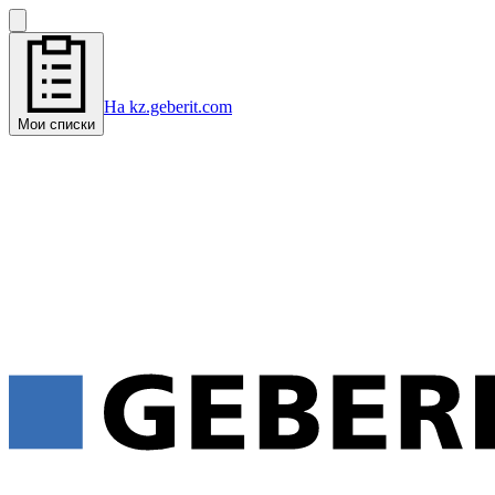
На kz.geberit.com
Мои списки