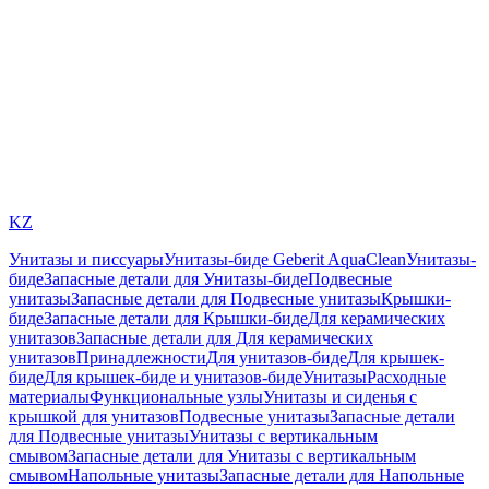
KZ
Унитазы и писсуары
Унитазы-биде Geberit AquaClean
Унитазы-
биде
Запасные детали для Унитазы-биде
Подвесные
унитазы
Запасные детали для Подвесные унитазы
Крышки-
биде
Запасные детали для Крышки-биде
Для керамических
унитазов
Запасные детали для Для керамических
унитазов
Принадлежности
Для унитазов-биде
Для крышек-
биде
Для крышек-биде и унитазов-биде
Унитазы
Расходные
материалы
Функциональные узлы
Унитазы и сиденья с
крышкой для унитазов
Подвесные унитазы
Запасные детали
для Подвесные унитазы
Унитазы с вертикальным
смывом
Запасные детали для Унитазы с вертикальным
смывом
Напольные унитазы
Запасные детали для Напольные