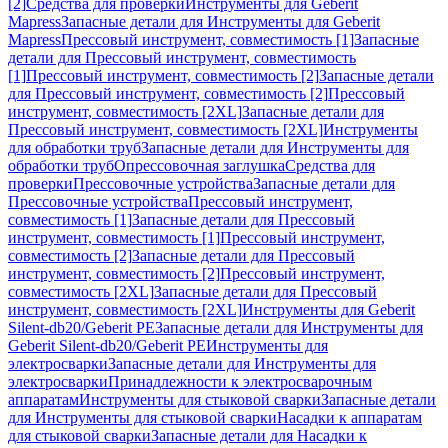
[2]
Средства для проверки
Инструменты для Geberit
Mapress
Запасные детали для Инструменты для Geberit
Mapress
Прессовый инструмент, совместимость [1]
Запасные
детали для Прессовый инструмент, совместимость
[1]
Прессовый инструмент, совместимость [2]
Запасные детали
для Прессовый инструмент, совместимость [2]
Прессовый
инструмент, совместимость [2XL]
Запасные детали для
Прессовый инструмент, совместимость [2XL]
Инструменты
для обработки труб
Запасные детали для Инструменты для
обработки труб
Опрессовочная заглушка
Средства для
проверки
Прессовочные устройства
Запасные детали для
Прессовочные устройства
Прессовый инструмент,
совместимость [1]
Запасные детали для Прессовый
инструмент, совместимость [1]
Прессовый инструмент,
совместимость [2]
Запасные детали для Прессовый
инструмент, совместимость [2]
Прессовый инструмент,
совместимость [2XL]
Запасные детали для Прессовый
инструмент, совместимость [2XL]
Инструменты для Geberit
Silent-db20/Geberit PE
Запасные детали для Инструменты для
Geberit Silent-db20/Geberit PE
Инструменты для
электросварки
Запасные детали для Инструменты для
электросварки
Принадлежности к электросварочным
аппаратам
Инструменты для стыковой сварки
Запасные детали
для Инструменты для стыковой сварки
Насадки к аппаратам
для стыковой сварки
Запасные детали для Насадки к