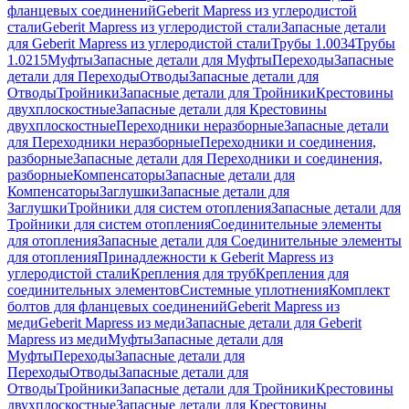
фланцевых соединений
Geberit Mapress из углеродистой
стали
Geberit Mapress из углеродистой стали
Запасные детали
для Geberit Mapress из углеродистой стали
Трубы 1.0034
Трубы
1.0215
Муфты
Запасные детали для Муфты
Переходы
Запасные
детали для Переходы
Отводы
Запасные детали для
Отводы
Тройники
Запасные детали для Тройники
Крестовины
двухплоскостные
Запасные детали для Крестовины
двухплоскостные
Переходники неразборные
Запасные детали
для Переходники неразборные
Переходники и соединения,
разборные
Запасные детали для Переходники и соединения,
разборные
Компенсаторы
Запасные детали для
Компенсаторы
Заглушки
Запасные детали для
Заглушки
Тройники для систем отопления
Запасные детали для
Тройники для систем отопления
Соединительные элементы
для отопления
Запасные детали для Соединительные элементы
для отопления
Принадлежности к Geberit Mapress из
углеродистой стали
Крепления для труб
Крепления для
соединительных элементов
Системные уплотнения
Комплект
болтов для фланцевых соединений
Geberit Mapress из
меди
Geberit Mapress из меди
Запасные детали для Geberit
Mapress из меди
Муфты
Запасные детали для
Муфты
Переходы
Запасные детали для
Переходы
Отводы
Запасные детали для
Отводы
Тройники
Запасные детали для Тройники
Крестовины
двухплоскостные
Запасные детали для Крестовины