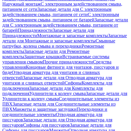
Наружный монтаж
С электронным задействованием смыва,
питанием от сети
Запасные детали для С электронным
задействованием смыва, питанием от сети
С электронным
задействованием смыва, питанием от батарей
Запасные детали
для С электронным задействованием смыва, питанием от
батарей
Принадлежности
Запасные детали для
Принадлежности
Монтажные и запасные комплекты
Запасные
детали для Монтажные и запасные комплекты
Смывные
патрубки, колена смыва и переходники
Ремонтные
комплекты
Запасные детали для Ремонтные
комплекты
Защитные крышки
Встраиваемые системы
управления смывом
Прочие принадлежности
Средства
управления
Концевые фитинги для унитазов, писсуаров и
биде
Отводная арматура для унитазов и сливных
отверстий
Запасные детали для Отводная арматура для
унитазов и сливных отверстий
Сифоны
Комплекты для
подключения
Запасные детали для Комплекты для
подключения
Удлинители к колену смыва
Запасные детали для
Удлинители к колену смыва
Соединительные элементы из
ПВХ
Запасные детали для Соединительные элементы из
ПВХ
Манжеты и защитные заглушки
Переходники и
соединительные элементы
Отводная арматура для
писсуаров
Запасные детали для Отводная арматура для
писсуаров
Cифоны для писсуаров
Запасные детали для
Cифоны для писсуаров
Манжеты
Отводная арматура для