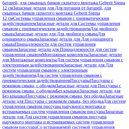
батарей, для смывных бачков скрытого монтажа Geberit Sigma
12 см
Запасные детали для Для питания от батарей, для
смывных бачков скрытого монтажа Geberit Sigma
12 см
Системы управления смывом с пневматическим
задействованием
Запасные детали для Системы управления
смывом с пневматическим задействованием
Для двойного
смыва
Запасные детали для Для двойного смыва
Для
одинарного смыва
Запасные детали для Для одинарного
смыва
Принадлежности для систем управления
смывом
Запасные детали для Принадлежности для систем
управления смывом
Монтажные комплекты
Запасные детали
для Монтажные комплекты
Для систем управления смывом с
электронным задействованием
Запасные детали для Для
систем управления смывом с электронным
задействованием
Для систем управления смывом с
пневматическим задействованием
Писсуары
Писсуары с
режимом смыва, с ободком
Запасные детали для Писсуары с
режимом смыва, с ободком
Без крышки
Запасные детали для
Без крышки
Писсуары с режимом смыва, без ободка
Запасные
детали для Писсуары с режимом смыва, без ободка
Для систем
управления смывом писсуара наружного монтажа и
встраиваемых систем управления смывом писсуара
Запасные
детали для Для систем управления смывом писсуара
наружного монтажа и встраиваемых систем управления
смывом писсуара
Со встраиваемой системой управления