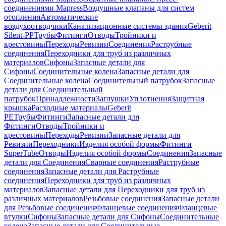
соединениями Mapress
Воздушные клапаны для систем
отопления
Автоматические
воздухоотводчики
Канализационные системы здания
Geberit
Silent-PP
Трубы
Фитинги
Отводы
Тройники и
крестовины
Переходы
Ревизии
Соединения
Раструбные
соединения
Переходники для труб из различных
материалов
Сифоны
Запасные детали для
Сифоны
Соединительные колена
Запасные детали для
Соединительные колена
Соединительный патрубок
Запасные
детали для Соединительный
патрубок
Принадлежности
Заглушки
Уплотнения
Защитная
крышка
Расходные материалы
Geberit
PE
Трубы
Фитинги
Запасные детали для
Фитинги
Отводы
Тройники и
крестовины
Переходы
Ревизии
Запасные детали для
Ревизии
Переходники
Изделия особой формы
Фитинги
SuperTube
Отводы
Изделия особой формы
Соединения
Запасные
детали для Соединения
Сварные соединения
Раструбные
соединения
Запасные детали для Раструбные
соединения
Переходники для труб из различных
материалов
Запасные детали для Переходники для труб из
различных материалов
Резьбовые соединения
Запасные детали
для Резьбовые соединения
Фланцевые соединения
Фланцевые
втулки
Сифоны
Запасные детали для Сифоны
Соединительные
колена
Запасные детали для Соединительные