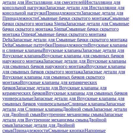
детали для Инсталляции для смесителей
Инсталляции для
консольной нагрузки
Запасные детали для Инсталляции для
консольной нагрузки
Принадлежности
Запасные детали для
Принадлежности
Смывные бачки скрытого монтажа
Смывные
бачки скрытого монтажа Sigma
Запасные детали для Смывные
бачки скрытого монтажа Sigma
Смывные бачки скрытого
монтажа Omega
Смывные бачки скрытого монтажа
Delta
Запасные детали для Смывные бачки скрытого монтажа
Delta
Смывные патрубки
Принадлежности
Впускные клапаны
и сливные клапаны
Впускные клапаны
Запасные детали для
Впускные клапаны
Впускные клапаны для смывных бачков
наружного монтажа
Запасные детали для Впускные клапаны
для смывных бачков наружного монтажа
Впускные клапаны
для смывных бачков скрытого монтажа
Запасные детали для
Впускные клапаны для смывных бачков скрытого
монтажа
Впускные клапаны для керамических
бачков
Запасные детали для Впускные клапаны для
керамических бачков
Впускные клапаны для смывных бачков
универсальные
Запасные детали для Впускные клапаны для
смывных бачков универсальные
Сливные клапаны
Запасные
детали для Сливные клапаны
Двойной смыв
Запасные детали
для Двойной смыв
Внутренние механизмы смыва
Запасные
детали для Внутренние механизмы смыва
Двойной
смыв
Запасные детали для Двойной
смыв
Принадлежности
Смывные кнопки
Напорные