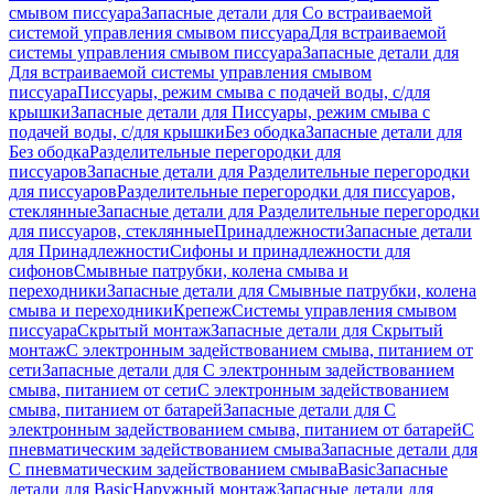
смывом писсуара
Запасные детали для Со встраиваемой
системой управления смывом писсуара
Для встраиваемой
системы управления смывом писсуара
Запасные детали для
Для встраиваемой системы управления смывом
писсуара
Писсуары, режим смыва с подачей воды, с/для
крышки
Запасные детали для Писсуары, режим смыва с
подачей воды, с/для крышки
Без ободка
Запасные детали для
Без ободка
Разделительные перегородки для
писсуаров
Запасные детали для Разделительные перегородки
для писсуаров
Разделительные перегородки для писсуаров,
стеклянные
Запасные детали для Разделительные перегородки
для писсуаров, стеклянные
Принадлежности
Запасные детали
для Принадлежности
Сифоны и принадлежности для
сифонов
Смывные патрубки, колена смыва и
переходники
Запасные детали для Смывные патрубки, колена
смыва и переходники
Крепеж
Системы управления смывом
писсуара
Скрытый монтаж
Запасные детали для Скрытый
монтаж
С электронным задействованием смыва, питанием от
сети
Запасные детали для С электронным задействованием
смыва, питанием от сети
С электронным задействованием
смыва, питанием от батарей
Запасные детали для С
электронным задействованием смыва, питанием от батарей
С
пневматическим задействованием смыва
Запасные детали для
С пневматическим задействованием смыва
Basic
Запасные
детали для Basic
Наружный монтаж
Запасные детали для