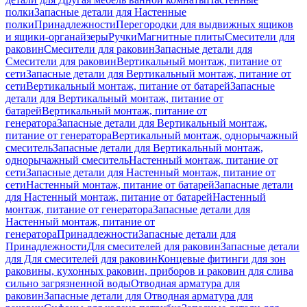
полки
Запасные детали для Настенные
полки
Принадлежности
Перегородки для выдвижных ящиков
и ящики-органайзеры
Ручки
Магнитные плиты
Смесители для
раковин
Смесители для раковин
Запасные детали для
Смесители для раковин
Вертикальный монтаж, питание от
сети
Запасные детали для Вертикальный монтаж, питание от
сети
Вертикальный монтаж, питание от батарей
Запасные
детали для Вертикальный монтаж, питание от
батарей
Вертикальный монтаж, питание от
генератора
Запасные детали для Вертикальный монтаж,
питание от генератора
Вертикальный монтаж, однорычажный
смеситель
Запасные детали для Вертикальный монтаж,
однорычажный смеситель
Настенный монтаж, питание от
сети
Запасные детали для Настенный монтаж, питание от
сети
Настенный монтаж, питание от батарей
Запасные детали
для Настенный монтаж, питание от батарей
Настенный
монтаж, питание от генератора
Запасные детали для
Настенный монтаж, питание от
генератора
Принадлежности
Запасные детали для
Принадлежности
Для смесителей для раковин
Запасные детали
для Для смесителей для раковин
Концевые фитинги для зон
раковины, кухонных раковин, приборов и раковин для слива
сильно загрязненной воды
Отводная арматура для
раковин
Запасные детали для Отводная арматура для