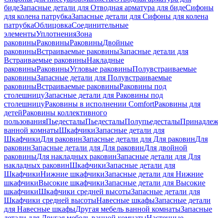
биде
Запасные детали для Отводная арматура для биде
Сифоны
для колена патрубка
Запасные детали для Сифоны для колена
патрубка
Облицовка
Соединительные
элементы
Уплотнения
Зона
раковины
Раковины
Раковины
Двойные
раковины
Встраиваемые раковины
Запасные детали для
Встраиваемые раковины
Накладные
раковины
Раковины
Угловые раковины
Полувстраиваемые
раковины
Запасные детали для Полувстраиваемые
раковины
Встраиваемые раковины
Раковины под
столешницу
Запасные детали для Раковины под
столешницу
Раковины в исполнении Comfort
Pаковины для
детей
Раковины коллективного
пользования
Пьедесталы
Пьедесталы
Полупьедесталы
Принадлеж
ванной комнаты
Шкафчики
Запасные детали для
Шкафчики
Для раковин
Запасные детали для Для раковин
Для
раковин
Запасные детали для Для раковин
Для двойной
раковины
Для накладных pаковин
Запасные детали для Для
накладных pаковин
Шкафчики
Запасные детали для
Шкафчики
Нижние шкафчики
Запасные детали для Нижние
шкафчики
Высокие шкафчики
Запасные детали для Высокие
шкафчики
Шкафчики средней высоты
Запасные детали для
Шкафчики средней высоты
Навесные шкафы
Запасные детали
для Навесные шкафы
Другая мебель ванной комнаты
Запасные
детали для Другая мебель ванной комнаты
Настенные