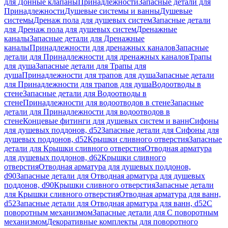
для Донные клапаны
Принадлежности
Запасные детали для
Принадлежности
Душевые системы и ванны
Душевые
системы
Дренаж пола для душевых систем
Запасные детали
для Дренаж пола для душевых систем
Дренажные
каналы
Запасные детали для Дренажные
каналы
Принадлежности для дренажных каналов
Запасные
детали для Принадлежности для дренажных каналов
Трапы
для душа
Запасные детали для Трапы для
душа
Принадлежности для трапов для душа
Запасные детали
для Принадлежности для трапов для душа
Водоотводы в
стене
Запасные детали для Водоотводы в
стене
Принадлежности для водоотводов в стене
Запасные
детали для Принадлежности для водоотводов в
стене
Концевые фитинги для душевых систем и ванн
Сифоны
для душевых поддонов, d52
Запасные детали для Сифоны для
душевых поддонов, d52
Крышки сливного отверстия
Запасные
детали для Крышки сливного отверстия
Отводная арматура
для душевых поддонов, d62
Крышки сливного
отверстия
Отводная арматура для душевых поддонов,
d90
Запасные детали для Отводная арматура для душевых
поддонов, d90
Крышки сливного отверстия
Запасные детали
для Крышки сливного отверстия
Отводная арматура для ванн,
d52
Запасные детали для Отводная арматура для ванн, d52
С
поворотным механизмом
Запасные детали для С поворотным
механизмом
Декоративные комплекты для поворотного