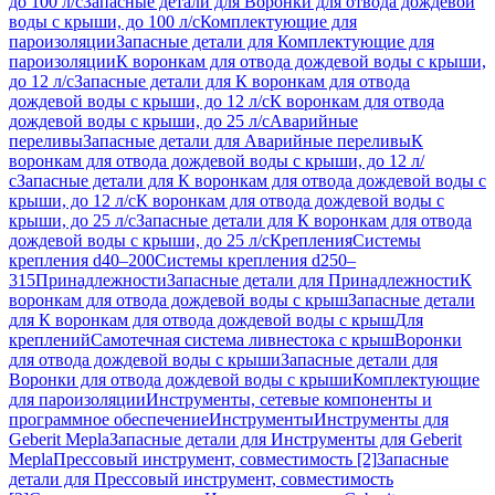
до 100 л/с
Запасные детали для Воронки для отвода дождевой
воды с крыши, до 100 л/с
Комплектующие для
пароизоляции
Запасные детали для Комплектующие для
пароизоляции
К воронкам для отвода дождевой воды с крыши,
до 12 л/с
Запасные детали для К воронкам для отвода
дождевой воды с крыши, до 12 л/с
К воронкам для отвода
дождевой воды с крыши, до 25 л/с
Аварийные
переливы
Запасные детали для Аварийные переливы
К
воронкам для отвода дождевой воды с крыши, до 12 л/
с
Запасные детали для К воронкам для отвода дождевой воды с
крыши, до 12 л/с
К воронкам для отвода дождевой воды с
крыши, до 25 л/с
Запасные детали для К воронкам для отвода
дождевой воды с крыши, до 25 л/с
Крепления
Системы
крепления d40–200
Системы крепления d250–
315
Принадлежности
Запасные детали для Принадлежности
К
воронкам для отвода дождевой воды с крыш
Запасные детали
для К воронкам для отвода дождевой воды с крыш
Для
креплений
Самотечная система ливнестока с крыш
Воронки
для отвода дождевой воды с крыши
Запасные детали для
Воронки для отвода дождевой воды с крыши
Комплектующие
для пароизоляции
Инструменты, сетевые компоненты и
программное обеспечение
Инструменты
Инструменты для
Geberit Mepla
Запасные детали для Инструменты для Geberit
Mepla
Прессовый инструмент, совместимость [2]
Запасные
детали для Прессовый инструмент, совместимость