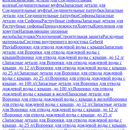
колена
Соединительные муфты
Запасные детали для
Соединительные муфты
Соединительные патрубки
Запасные
детали для Соединительные патрубки
Сифоны
Запасные
детали для Сифоны
Раструбные сифоны
Запасные детали для
Раструбные сифоны
Принадлежности
Хомуты
Крепления для
хомутов
Направляющие опорные
желоба
Заглушки
Уплотнения
Строительная защита
Расходные
материалы
Система внутреннего водостока Geberit
Pluvia
Воронки для отвода дождевой воды с крыши
Запасные
детали для Воронки для отвода дождевой воды с
крыши
Воронки для отвода дождевой воды с крыши, до 12 л/
с
Запасные детали для Воронки для отвода дождевой воды с
крыши, до 12 л/с
Воронки для отвода дождевой воды с крыши,
до 25 л/с
Запасные детали для Воронки для отвода дождевой
воды с крыши, до 25 л/с
Воронки для отвода дождевой воды с
крыши, до 100 л/с
Запасные детали для Воронки для отвода
дождевой воды с крыши, до 100 л/с
Воронки для отвода
дождевой воды с крыши в желоб
Запасные детали для
Воронки для отвода дождевой воды с крыши в желоб
Воронки
для отвода дождевой воды с крыши, до 12 л/с
Запасные детали
для Воронки для отвода дождевой воды с крыши, до 12 л/
с
Воронки для отвода дождевой воды с крыши, до 25 л/
с
Запасные детали для Воронки для отвода дождевой воды с
крыши, до 25 л/с
Воронки для отвода дождевой воды с крыши,