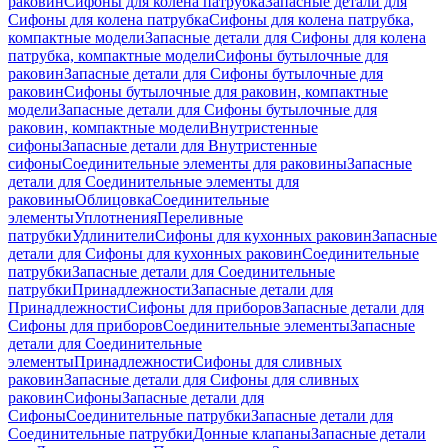
раковин
Сифоны для колена патрубка
Запасные детали для
Сифоны для колена патрубка
Сифоны для колена патрубка,
компактные модели
Запасные детали для Сифоны для колена
патрубка, компактные модели
Сифоны бутылочные для
раковин
Запасные детали для Сифоны бутылочные для
раковин
Сифоны бутылочные для раковин, компактные
модели
Запасные детали для Сифоны бутылочные для
раковин, компактные модели
Внутристенные
сифоны
Запасные детали для Внутристенные
сифоны
Соединительные элементы для раковины
Запасные
детали для Соединительные элементы для
раковины
Облицовка
Соединительные
элементы
Уплотнения
Переливные
патрубки
Удлинители
Сифоны для кухонных раковин
Запасные
детали для Сифоны для кухонных раковин
Соединительные
патрубки
Запасные детали для Соединительные
патрубки
Принадлежности
Запасные детали для
Принадлежности
Сифоны для приборов
Запасные детали для
Сифоны для приборов
Соединительные элементы
Запасные
детали для Соединительные
элементы
Принадлежности
Сифоны для сливных
раковин
Запасные детали для Сифоны для сливных
раковин
Сифоны
Запасные детали для
Сифоны
Соединительные патрубки
Запасные детали для
Соединительные патрубки
Донные клапаны
Запасные детали