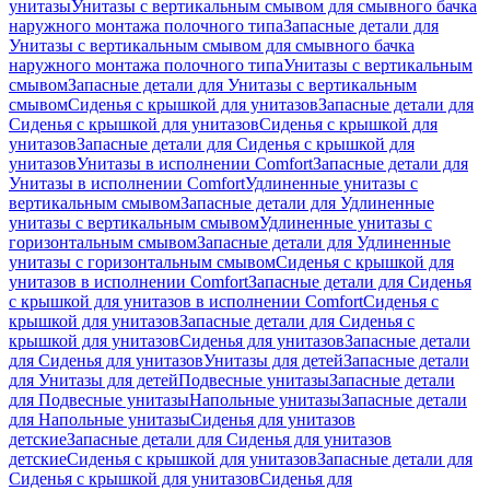
унитазы
Унитазы с вертикальным смывом для смывного бачка
наружного монтажа полочного типа
Запасные детали для
Унитазы с вертикальным смывом для смывного бачка
наружного монтажа полочного типа
Унитазы с вертикальным
смывом
Запасные детали для Унитазы с вертикальным
смывом
Сиденья с крышкой для унитазов
Запасные детали для
Сиденья с крышкой для унитазов
Сиденья с крышкой для
унитазов
Запасные детали для Сиденья с крышкой для
унитазов
Унитазы в исполнении Comfort
Запасные детали для
Унитазы в исполнении Comfort
Удлиненные унитазы с
вертикальным смывом
Запасные детали для Удлиненные
унитазы с вертикальным смывом
Удлиненные унитазы с
горизонтальным смывом
Запасные детали для Удлиненные
унитазы с горизонтальным смывом
Сиденья с крышкой для
унитазов в исполнении Comfort
Запасные детали для Сиденья
с крышкой для унитазов в исполнении Comfort
Сиденья с
крышкой для унитазов
Запасные детали для Сиденья с
крышкой для унитазов
Сиденья для унитазов
Запасные детали
для Сиденья для унитазов
Унитазы для детей
Запасные детали
для Унитазы для детей
Подвесные унитазы
Запасные детали
для Подвесные унитазы
Напольные унитазы
Запасные детали
для Напольные унитазы
Сиденья для унитазов
детские
Запасные детали для Сиденья для унитазов
детские
Сиденья с крышкой для унитазов
Запасные детали для
Сиденья с крышкой для унитазов
Сиденья для