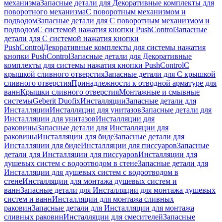
механизма
Запасные детали для Декоративные комплекты для
поворотного механизма
С поворотным механизмом и
подводом
Запасные детали для С поворотным механизмом и
подводом
С системой нажатия кнопки PushControl
Запасные
детали для С системой нажатия кнопки
PushControl
Декоративные комплекты для системы нажатия
кнопки PushControl
Запасные детали для Декоративные
комплекты для системы нажатия кнопки PushControl
С
крышкой сливного отверстия
Запасные детали для С крышкой
сливного отверстия
Принадлежности к отводной арматуре для
ванн
Крышки сливного отверстия
Монтажные и смывные
системы
Geberit Duofix
Инсталляции
Запасные детали для
Инсталляции
Инсталляции для унитазов
Запасные детали для
Инсталляции для унитазов
Инсталляции для
раковины
Запасные детали для Инсталляции для
раковины
Инсталляции для биде
Запасные детали для
Инсталляции для биде
Инсталляции для писсуаров
Запасные
детали для Инсталляции для писсуаров
Инсталляции для
душевых систем с водоотводом в стене
Запасные детали для
Инсталляции для душевых систем с водоотводом в
стене
Инсталляции для монтажа душевых систем и
ванн
Запасные детали для Инсталляции для монтажа душевых
систем и ванн
Инсталляции для монтажа сливных
раковин
Запасные детали для Инсталляции для монтажа
сливных раковин
Инсталляции для смесителей
Запасные