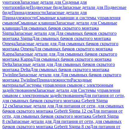
унитазов
Запасные детали для Сиденья для
унитазов
Биде
Подвесные биде
Запасные детали для Подвесные
биде
Принадлежности
Запасные детали для
Принадлежности
Смывные клавиши и системы управления
смывом
Смывные клавиши
Запасные детали для Смывные
клавиши
Для смывных бачков скрытого монтажа
Sigma
Запасные детали для Для смывных бачков скрытого
монтажа Sigma
Для смывных бачков скрытого монтажа
Omega
Запасные детали для Для смывных бачков скрытого
монтажа Omega
Для смывных бачков скрытого монтажа
Kappa
Запасные детали для Для смывных бачков скрытого
монтажа Kappa
Для смывных бачков скрытого монтажа
Delta
Запасные детали для Для смывных бачков скрытого
монтажа Delta
Для смывных бачков скрытого монтажа
Twinline
Запасные детали для Для смывных бачков скрытого
монтажа Twinline
Принадлежности
Расходные
материалы
Системы управления смывом с электронным
задействованием
Запасные детали для Системы управления
смывом с электронным задействованием
Для питания от сети,
для смывных бачков скрытого монтажа Geberit Sigma
12 см
Запасные детали для Для питания от сети, для смывных
бачков скрытого монтажа Geberit Sigma 12 см
Для питания от
сети, для смывных бачков скрытого монтажа Geberit Sigma
8 см
Запасные детали для Для питания от сети, для смывных
бачков скрытого монтажа Geberit Sigma 8 см
Для питания от