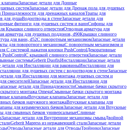
 клапаны
Запасные детали для Донные
душевых систем
Запасные детали для Дренаж пола для душевых
я Принадлежности для дренажных каналов
Трапы для
в для душа
Водоотводы в стене
Запасные детали для
цевые фитинги для душевых систем и ванн
Сифоны для
для Крышки сливного отверстия
Отводная арматура для
ая арматура для душевых поддонов, d90
Крышки сливного
тура для ванн, d52
С поворотным механизмом
Запасные детали
екты для поворотного механизма
С поворотным механизмом и
для С системой нажатия кнопки PushControl
Декоративные
 PushControl
С крышкой сливного отверстия
Запасные детали
мывные системы
Geberit Duofix
Инсталляции
Запасные детали
 детали для Инсталляции для раковины
Инсталляции для
сталляции для душевых систем с водоотводом в стене
Запасные
детали для Инсталляции для монтажа душевых систем и
для смесителей
Запасные детали для Инсталляции для
Запасные детали для Принадлежности
Смывные бачки скрытого
 скрытого монтажа Omega
Смывные бачки скрытого монтажа
ивные клапаны
Впускные клапаны
Запасные детали для
ывных бачков наружного монтажа
Впускные клапаны для
апаны для керамических бачков
Запасные детали для Впускные
ны для смывных бачков универсальные
Сливные
а
Запасные детали для Внутренние механизмы смыва
Двойной
стали
Geberit Mapress из нержавеющей стали
Запасные детали
ходы
Отводы
Запасные детали для Отводы
Тройники
Запасные