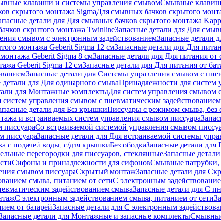
ывные клавиши и системы управления смывом
Смывные клави
ков скрытого монтажа Sigma
Для смывных бачков скрытого монт
апасные детали для Для смывных бачков скрытого монтажа Kapp
ачков скрытого монтажа Twinline
Запасные детали для Для смыв
ения смывом с электронным задействованием
Запасные детали 
того монтажа Geberit Sigma 12 см
Запасные детали для Для питан
монтажа Geberit Sigma 8 см
Запасные детали для Для питания от 
ажа Geberit Sigma 12 см
Запасные детали для Для питания от бат
ованием
Запасные детали для Системы управления смывом с пне
 детали для Для одинарного смыва
Принадлежности для систем 
тали для Монтажные комплекты
Для систем управления смывом 
я систем управления смывом с пневматическим задействованием
апасные детали для Без крышки
Писсуары с режимом смыва, без 
тажа и встраиваемых систем управления смывом писсуара
Запас
м писсуара
Со встраиваемой системой управления смывом писсу
м писсуара
Запасные детали для Для встраиваемой системы упр
а с подачей воды, с/для крышки
Без ободка
Запасные детали для 
тельные перегородки для писсуаров, стеклянные
Запасные детали
ости
Сифоны и принадлежности для сифонов
Смывные патрубки, 
ения смывом писсуара
Скрытый монтаж
Запасные детали для Ск
ованием смыва, питанием от сети
С электронным задействование
невматическим задействованием смыва
Запасные детали для С п
нтаж
С электронным задействованием смыва, питанием от сети
З
ием от батарей
Запасные детали для С электронным задействова
Запасные детали для Монтажные и запасные комплекты
Смывные