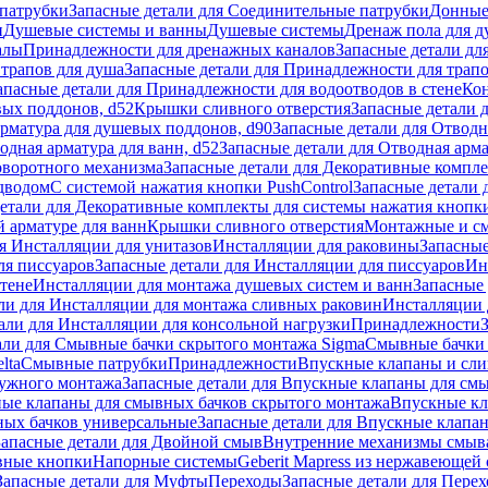
патрубки
Запасные детали для Соединительные патрубки
Донные
и
Душевые системы и ванны
Душевые системы
Дренаж пола для 
алы
Принадлежности для дренажных каналов
Запасные детали дл
трапов для душа
Запасные детали для Принадлежности для трапо
апасные детали для Принадлежности для водоотводов в стене
Кон
вых поддонов, d52
Крышки сливного отверстия
Запасные детали 
рматура для душевых поддонов, d90
Запасные детали для Отводн
одная арматура для ванн, d52
Запасные детали для Отводная арма
оворотного механизма
Запасные детали для Декоративные компл
дводом
С системой нажатия кнопки PushControl
Запасные детали 
етали для Декоративные комплекты для системы нажатия кнопки
 арматуре для ванн
Крышки сливного отверстия
Монтажные и с
я Инсталляции для унитазов
Инсталляции для раковины
Запасные
ля писсуаров
Запасные детали для Инсталляции для писсуаров
Ин
стене
Инсталляции для монтажа душевых систем и ванн
Запасные 
ли для Инсталляции для монтажа сливных раковин
Инсталляции 
али для Инсталляции для консольной нагрузки
Принадлежности
али для Смывные бачки скрытого монтажа Sigma
Смывные бачки
lta
Смывные патрубки
Принадлежности
Впускные клапаны и сл
ружного монтажа
Запасные детали для Впускные клапаны для см
ные клапаны для смывных бачков скрытого монтажа
Впускные кл
ых бачков универсальные
Запасные детали для Впускные клапа
Запасные детали для Двойной смыв
Внутренние механизмы смыв
ные кнопки
Напорные системы
Geberit Mapress из нержавеющей 
Запасные детали для Муфты
Переходы
Запасные детали для Пере