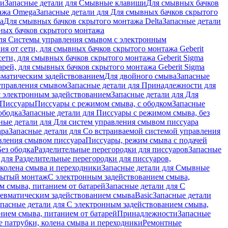
ши
Запасные детали для Смывные клавиши
Для смывных бачков
ажа Omega
Запасные детали для Для смывных бачков скрытого
a
Для смывных бачков скрытого монтажа Delta
Запасные детали
ных бачков скрытого монтажа
для Системы управления смывом с электронным
ия от сети, для смывных бачков скрытого монтажа Geberit
сети, для смывных бачков скрытого монтажа Geberit Sigma
арей, для смывных бачков скрытого монтажа Geberit Sigma
вматическим задействованием
Для двойного смыва
Запасные
управления смывом
Запасные детали для Принадлежности для
с электронным задействованием
Запасные детали для Для
Писсуары
Писсуары с режимом смыва, с ободком
Запасные
ободка
Запасные детали для Писсуары с режимом смыва, без
ные детали для Для систем управления смывом писсуара
ара
Запасные детали для Со встраиваемой системой управления
авления смывом писсуара
Писсуары, режим смыва с подачей
Без ободка
Разделительные перегородки для писсуаров
Запасные
 для Разделительные перегородки для писсуаров,
колена смыва и переходники
Запасные детали для Смывные
рытый монтаж
С электронным задействованием смыва,
м смыва, питанием от батарей
Запасные детали для С
невматическим задействованием смыва
Basic
Запасные детали
апасные детали для С электронным задействованием смыва,
нием смыва, питанием от батарей
Принадлежности
Запасные
 патрубки, колена смыва и переходники
Ремонтные