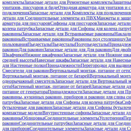
комплекты
Запасные детали для Ремонтные комплекты
Защитны
унитазов, писсуаров и биде
Отводная арматура для унитазов и 
подключения
Запасные детали для Комплекты для подключения
детали для Соединительные элементы из ПВХ
Манжеты и защи
арматура для писсуаров
Cифоны для писсуаров
Запасные детали
колена патрубка
Запасные детали для Сифоны для колена патру
раковины
Запасные детали для Встраиваемые раковины
Наклад
раковины
Встраиваемые раковины
Раковины под столешницу
За
пользования
Пьедесталы
Пьедесталы
Полупьедесталы
Принадлеж
раковин
Для раковин
Запасные детали для Для раковин
Для двой
Шкафчики
Нижние шкафчики
Запасные детали для Нижние шк
средней высоты
Навесные шкафы
Запасные детали для Навесн
для Настенные полки
Принадлежности
Перегородки для выдви
Смесители для раковин
Вертикальный монтаж, питание от сети
Вертикальный монтаж, питание от батарей
Вертикальный монта
однорычажный смеситель
Запасные детали для Вертикальный 
сети
Настенный монтаж, питание от батарей
Запасные детали д
питание от генератора
Принадлежности
Запасные детали для П
раковины, кухонных раковин, приборов и раковин для слива с
патрубка
Запасные детали для Сифоны для колена патрубка
Сифо
бутылочные для раковин
Запасные детали для Сифоны бутылоч
компактные модели
Внутристенные сифоны
Запасные детали д
раковины
Облицовка
Соединительные элементы
Уплотнения
Пер
раковин
Соединительные патрубки
Запасные детали для Соеди
для приборов
Соединительные элементы
Запасные детали для 