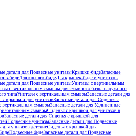
ые детали для Подвесные унитазы
Крышки-биде
Запасные
азов-биде
Для крышек-биде
Для крышек-биде и унитазов-
ые детали для Подвесные унитазы
Унитазы с вертикальным
азы с вертикальным смывом для смывного бачка наружного
ого типа
Унитазы с вертикальным смывом
Запасные детали для
я с крышкой для унитазов
Запасные детали для Сиденья с
с вертикальным смывом
Запасные детали для Удлиненные
горизонтальным смывом
Сиденья с крышкой для унитазов в
ов
Запасные детали для Сиденья с крышкой для
етей
Подвесные унитазы
Запасные детали для Подвесные
я для унитазов детские
Сиденья с крышкой для
Биде
Подвесные биде
Запасные детали для Подвесные