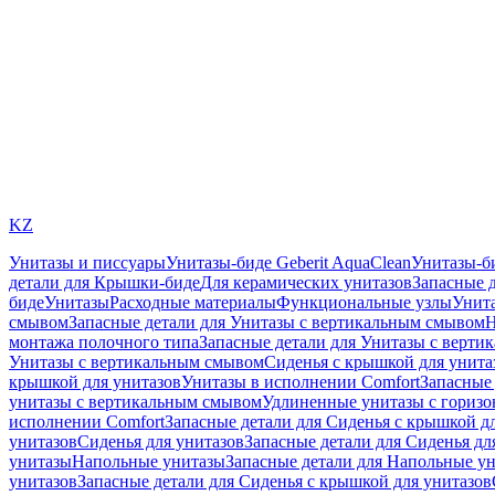
KZ
Унитазы и писсуары
Унитазы-биде Geberit AquaClean
Унитазы-б
детали для Крышки-биде
Для керамических унитазов
Запасные 
биде
Унитазы
Расходные материалы
Функциональные узлы
Унита
смывом
Запасные детали для Унитазы с вертикальным смывом
Н
монтажа полочного типа
Запасные детали для Унитазы с верти
Унитазы с вертикальным смывом
Сиденья с крышкой для унита
крышкой для унитазов
Унитазы в исполнении Comfort
Запасные 
унитазы с вертикальным смывом
Удлиненные унитазы с гориз
исполнении Comfort
Запасные детали для Сиденья с крышкой д
унитазов
Сиденья для унитазов
Запасные детали для Сиденья дл
унитазы
Напольные унитазы
Запасные детали для Напольные у
унитазов
Запасные детали для Сиденья с крышкой для унитазов