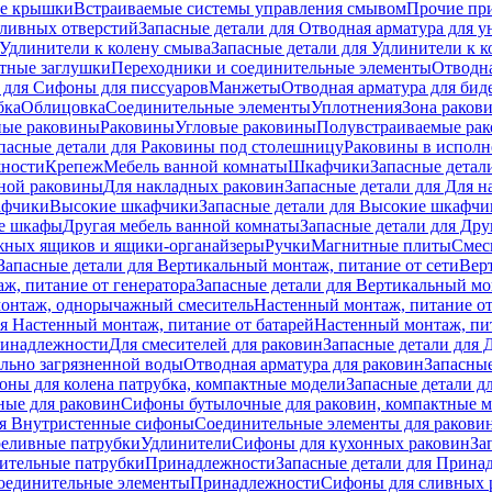
е крышки
Встраиваемые системы управления смывом
Прочие пр
сливных отверстий
Запасные детали для Отводная арматура для у
Удлинители к колену смыва
Запасные детали для Удлинители к 
тные заглушки
Переходники и соединительные элементы
Отводна
 для Cифоны для писсуаров
Манжеты
Отводная арматура для бид
бка
Облицовка
Соединительные элементы
Уплотнения
Зона раков
ные раковины
Раковины
Угловые раковины
Полувстраиваемые ра
пасные детали для Раковины под столешницу
Раковины в исполн
ности
Крепеж
Мебель ванной комнаты
Шкафчики
Запасные детал
ной раковины
Для накладных pаковин
Запасные детали для Для 
афчики
Высокие шкафчики
Запасные детали для Высокие шкафчи
ые шкафы
Другая мебель ванной комнаты
Запасные детали для Дру
жных ящиков и ящики-органайзеры
Ручки
Магнитные плиты
Смес
Запасные детали для Вертикальный монтаж, питание от сети
Вер
ж, питание от генератора
Запасные детали для Вертикальный мо
монтаж, однорычажный смеситель
Настенный монтаж, питание от
ля Настенный монтаж, питание от батарей
Настенный монтаж, пит
ринадлежности
Для смесителей для раковин
Запасные детали для 
ильно загрязненной воды
Отводная арматура для раковин
Запасные
ны для колена патрубка, компактные модели
Запасные детали д
ные для раковин
Сифоны бутылочные для раковин, компактные 
ля Внутристенные сифоны
Соединительные элементы для ракови
еливные патрубки
Удлинители
Сифоны для кухонных раковин
За
нительные патрубки
Принадлежности
Запасные детали для Прина
Соединительные элементы
Принадлежности
Сифоны для сливных 