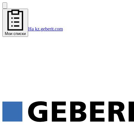
На kz.geberit.com
Мои списки