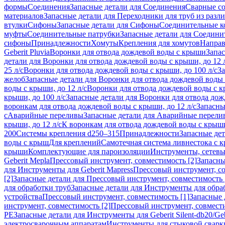
формы
Соединения
Запасные детали для Соединения
Сварные с
материалов
Запасные детали для Переходники для труб из разл
втулки
Сифоны
Запасные детали для Сифоны
Соединительные к
муфты
Соединительные патрубки
Запасные детали для Соедини
сифоны
Принадлежности
Хомуты
Крепления для хомутов
Направ
Geberit Pluvia
Воронки для отвода дождевой воды с крыши
Запа
детали для Воронки для отвода дождевой воды с крыши, до 12 
25 л/с
Воронки для отвода дождевой воды с крыши, до 100 л/с
За
желоб
Запасные детали для Воронки для отвода дождевой воды
воды с крыши, до 12 л/с
Воронки для отвода дождевой воды с кр
крыши, до 100 л/с
Запасные детали для Воронки для отвода дож
воронкам для отвода дождевой воды с крыши, до 12 л/с
Запасны
с
Аварийные переливы
Запасные детали для Аварийные перели
крыши, до 12 л/с
К воронкам для отвода дождевой воды с крыши,
200
Системы крепления d250–315
Принадлежности
Запасные де
воды с крыш
Для креплений
Самотечная система ливнестока с 
крыши
Комплектующие для пароизоляции
Инструменты, сетевы
Geberit Mepla
Прессовый инструмент, совместимость [2]
Запасны
для Инструменты для Geberit Mapress
Прессовый инструмент, со
[2]
Запасные детали для Прессовый инструмент, совместимость 
для обработки труб
Запасные детали для Инструменты для обра
устройства
Прессовый инструмент, совместимость [1]
Запасные 
инструмент, совместимость [2]
Прессовый инструмент, совмест
PE
Запасные детали для Инструменты для Geberit Silent-db20/Geb
электросварочным аппаратам
Инструменты для стыковой сварк