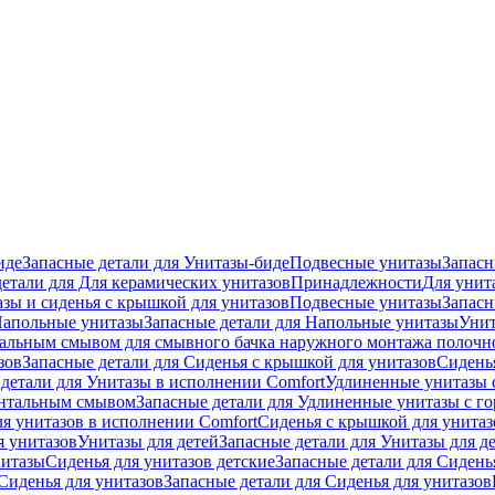
иде
Запасные детали для Унитазы-биде
Подвесные унитазы
Запасн
детали для Для керамических унитазов
Принадлежности
Для унит
зы и сиденья с крышкой для унитазов
Подвесные унитазы
Запасн
апольные унитазы
Запасные детали для Напольные унитазы
Унит
кальным смывом для смывного бачка наружного монтажа полочн
зов
Запасные детали для Сиденья с крышкой для унитазов
Сидень
детали для Унитазы в исполнении Comfort
Удлиненные унитазы 
онтальным смывом
Запасные детали для Удлиненные унитазы с 
ля унитазов в исполнении Comfort
Сиденья с крышкой для унитаз
я унитазов
Унитазы для детей
Запасные детали для Унитазы для д
нитазы
Сиденья для унитазов детские
Запасные детали для Сидень
Сиденья для унитазов
Запасные детали для Сиденья для унитазов