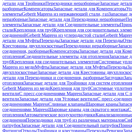
детали для Тройники
Переходники неразборные
Запасные детал
разборные
Компенсаторы
Запасные детали для Компенсаторы
Уп
элементы
Geberit Mapress из нержавеющей стали, газ
Запасные де
неразборные
Запасные детали для Переходники неразборные
Пе
элементы
Запасные детали для Соединительные элементы
Прина
стали
Крепления для труб
Крепления для соединительных элеме
соединений
Geberit Mapress из углеродистой стали
Geberit Mapre
детали для Муфты
Переходы
Запасные детали для Переходы
Отв
Крестовины двухплоскостные
Переходники неразборные
Запасн
соединения, разборные
Компенсаторы
Запасные детали для Ком
отопления
Соединительные элементы для отопления
Запасные д
труб
Крепления для соединительных элементов
Системные упл
Mapress из меди
Муфты
Запасные детали для Муфты
Переходы
За
двухплоскостные
Запасные детали для Крестовины двухплоско
детали для Переходники и соединения, разборные
Заглушки
Зап
отопления
Запасные детали для Тройники для систем отоплени
Geberit Mapress из меди
Крепления для труб
Системные уплотне
вентили
С пресс-соединениями Mapress
Запасные детали для С 
вентили
Запасные детали для Угловые вентили
С пресс-соедине
соединениями Mapress
Сливные клапаны
Шаровые краны
Запас
соединениями Mapress
Шаровые краны для скрытого монтажа
С
отопления
Автоматические воздухоотводчики
Канализационные
соединения
Переходники для труб из различных материалов
Си
патрубок
Запасные детали для Соединительный патрубок
Прина
Фитинги
Отводы
Тройники и крестовины
Переходы
Ревизии
Зап