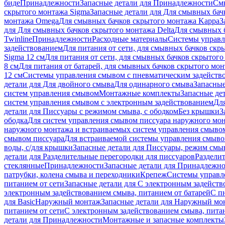
биде
Принадлежности
Запасные детали для Принадлежности
См
скрытого монтажа Sigma
Запасные детали для Для смывных бач
монтажа Omega
Для смывных бачков скрытого монтажа Kappa
З
для Для смывных бачков скрытого монтажа Delta
Для смывных б
Twinline
Принадлежности
Расходные материалы
Системы управл
задействованием
Для питания от сети, для смывных бачков скры
Sigma 12 см
Для питания от сети, для смывных бачков скрытого 
8 см
Для питания от батарей, для смывных бачков скрытого монт
12 см
Системы управления смывом с пневматическим задейств
детали для Для двойного смыва
Для одинарного смыва
Запасные
систем управления смывом
Монтажные комплекты
Запасные де
систем управления смывом с электронным задействованием
Дл
детали для Писсуары с режимом смыва, с ободком
Без крышки
З
ободка
Для систем управления смывом писсуара наружного мон
наружного монтажа и встраиваемых систем управления смыво
смывом писсуара
Для встраиваемой системы управления смыво
воды, с/для крышки
Запасные детали для Писсуары, режим смыв
детали для Разделительные перегородки для писсуаров
Раздели
стеклянные
Принадлежности
Запасные детали для Принадлежн
патрубки, колена смыва и переходники
Крепеж
Системы управл
питанием от сети
Запасные детали для С электронным задейств
электронным задействованием смыва, питанием от батарей
С п
для Basic
Наружный монтаж
Запасные детали для Наружный мо
питанием от сети
С электронным задействованием смыва, питан
детали для Принадлежности
Монтажные и запасные комплекты