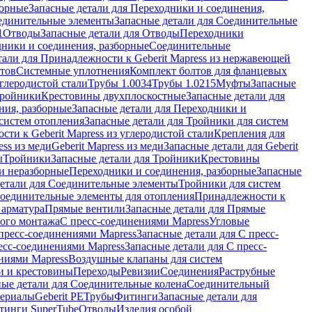
борные
Запасные детали для Переходники и соединения,
единительные элементы
Запасные детали для Соединительные
1
Отводы
Запасные детали для Отводы
Переходники
дники и соединения, разборные
Соединительные
тали для Принадлежности к Geberit Mapress из нержавеющей
нтов
Системные уплотнения
Комплект болтов для фланцевых
углеродистой стали
Трубы 1.0034
Трубы 1.0215
Муфты
Запасные
Тройники
Крестовины двухплоскостные
Запасные детали для
ния, разборные
Запасные детали для Переходники и
систем отопления
Запасные детали для Тройники для систем
ти к Geberit Mapress из углеродистой стали
Крепления для
ess из меди
Geberit Mapress из меди
Запасные детали для Geberit
ы
Тройники
Запасные детали для Тройники
Крестовины
и неразборные
Переходники и соединения, разборные
Запасные
детали для Соединительные элементы
Тройники для систем
Соединительные элементы для отопления
Принадлежности к
 арматура
Прямые вентили
Запасные детали для Прямые
того монтажа
С пресс-соединениями Mapress
Угловые
пресс-соединениями Mapress
Запасные детали для С пресс-
есс-соединениями Mapress
Запасные детали для С пресс-
ниями Mapress
Воздушные клапаны для систем
и и крестовины
Переходы
Ревизии
Соединения
Раструбные
ные детали для Соединительные колена
Соединительный
териалы
Geberit PE
Трубы
Фитинги
Запасные детали для
тинги SuperTube
Отводы
Изделия особой