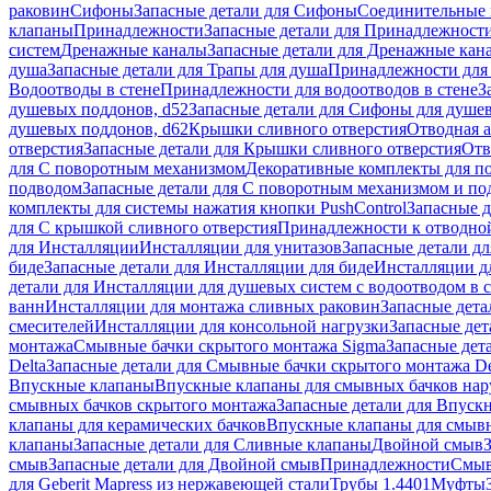
раковин
Сифоны
Запасные детали для Сифоны
Соединительные 
клапаны
Принадлежности
Запасные детали для Принадлежност
систем
Дренажные каналы
Запасные детали для Дренажные кан
душа
Запасные детали для Трапы для душа
Принадлежности для 
Водоотводы в стене
Принадлежности для водоотводов в стене
З
душевых поддонов, d52
Запасные детали для Сифоны для душе
душевых поддонов, d62
Крышки сливного отверстия
Отводная а
отверстия
Запасные детали для Крышки сливного отверстия
Отв
для С поворотным механизмом
Декоративные комплекты для п
подводом
Запасные детали для С поворотным механизмом и по
комплекты для системы нажатия кнопки PushControl
Запасные д
для С крышкой сливного отверстия
Принадлежности к отводной
для Инсталляции
Инсталляции для унитазов
Запасные детали дл
биде
Запасные детали для Инсталляции для биде
Инсталляции д
детали для Инсталляции для душевых систем с водоотводом в 
ванн
Инсталляции для монтажа сливных раковин
Запасные дета
смесителей
Инсталляции для консольной нагрузки
Запасные дет
монтажа
Смывные бачки скрытого монтажа Sigma
Запасные дет
Delta
Запасные детали для Смывные бачки скрытого монтажа De
Впускные клапаны
Впускные клапаны для смывных бачков на
смывных бачков скрытого монтажа
Запасные детали для Впуск
клапаны для керамических бачков
Впускные клапаны для смывн
клапаны
Запасные детали для Сливные клапаны
Двойной смыв
смыв
Запасные детали для Двойной смыв
Принадлежности
Смыв
для Geberit Mapress из нержавеющей стали
Трубы 1.4401
Муфты