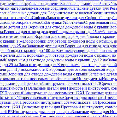
оединения
Раструбные соединения
Запасные детали для Раструбн
ичных материалов
Резьбовые соединения
Запасные детали для Рез
олена
Запасные детали для Соединительные колена
Соединитель
тельные патрубки
Сифоны
Запасные детали для Сифоны
Раструб
ляющие опорные желоба
Заглушки
Уплотнения
Строительная защ
сные детали для Воронки для отвода дождевой воды с крыши
Вор
л/с
Воронки для отвода дождевой воды с крыши, до 25 л/с
Запасны
пасные детали для Воронки для отвода дождевой воды с крыши, 
 с крыши в желоб
Воронки для отвода дождевой воды с крыши, до
ыши, до 25 л/с
Запасные детали для Воронки для отвода дождево
девой воды с крыши, до 100 л/с
Комплектующие для пароизоляц
е детали для К воронкам для отвода дождевой воды с крыши, до 
вы
К воронкам для отвода дождевой воды с крыши, до 12 л/с
Запа
 до 25 л/с
Запасные детали для К воронкам для отвода дождевой 
тали для Принадлежности
К воронкам для отвода дождевой воды
крыш
Воронки для отвода дождевой воды с крыши
Запасные детал
е компоненты и программное обеспечение
Инструменты
Инструм
е детали для Прессовый инструмент, совместимость [2]
Средства
вместимость [1]
Запасные детали для Прессовый инструмент, сов
[2]
Прессовый инструмент, совместимость [2XL]
Запасные детали
ботки труб
Опрессовочная заглушка
Средства для проверки
Прессо
детали для Прессовый инструмент, совместимость [1]
Прессовый 
имость [2XL]
Запасные детали для Прессовый инструмент, совме
erit PE
Инструменты для электросварки
Запасные детали для Ин
и
Запасные детали для Инструменты для стыковой сварки
Насадки