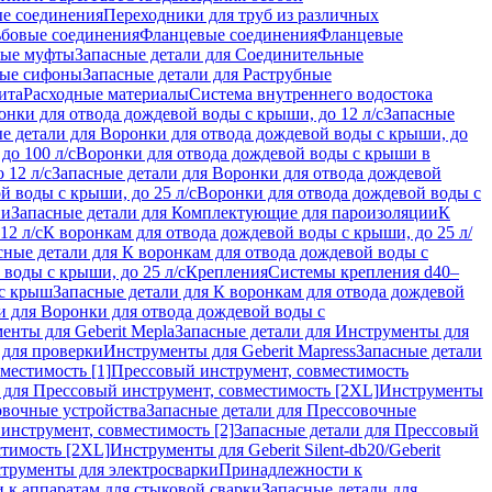
ые соединения
Переходники для труб из различных
ьбовые соединения
Фланцевые соединения
Фланцевые
ные муфты
Запасные детали для Соединительные
ные сифоны
Запасные детали для Раструбные
ита
Расходные материалы
Система внутреннего водостока
онки для отвода дождевой воды с крыши, до 12 л/с
Запасные
е детали для Воронки для отвода дождевой воды с крыши, до
до 100 л/с
Воронки для отвода дождевой воды с крыши в
 12 л/с
Запасные детали для Воронки для отвода дождевой
й воды с крыши, до 25 л/с
Воронки для отвода дождевой воды с
ии
Запасные детали для Комплектующие для пароизоляции
К
12 л/с
К воронкам для отвода дождевой воды с крыши, до 25 л/
сные детали для К воронкам для отвода дождевой воды с
воды с крыши, до 25 л/с
Крепления
Системы крепления d40–
 с крыш
Запасные детали для К воронкам для отвода дождевой
и для Воронки для отвода дождевой воды с
енты для Geberit Mepla
Запасные детали для Инструменты для
 для проверки
Инструменты для Geberit Mapress
Запасные детали
местимость [1]
Прессовый инструмент, совместимость
 для Прессовый инструмент, совместимость [2XL]
Инструменты
вочные устройства
Запасные детали для Прессовочные
инструмент, совместимость [2]
Запасные детали для Прессовый
стимость [2XL]
Инструменты для Geberit Silent-db20/Geberit
струменты для электросварки
Принадлежности к
 к аппаратам для стыковой сварки
Запасные детали для