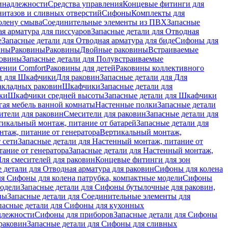
инадлежности
Средства управления
Концевые фитинги для
нитазов и сливных отверстий
Сифоны
Комплекты для
колену смыва
Соединительные элементы из ПВХ
Запасные
я арматура для писсуаров
Запасные детали для Отводная
е
Запасные детали для Отводная арматура для биде
Сифоны для
ины
Раковины
Раковины
Двойные раковины
Встраиваемые
ковины
Запасные детали для Полувстраиваемые
ении Comfort
Pаковины для детей
Раковины коллективного
и для Шкафчики
Для раковин
Запасные детали для Для
накладных pаковин
Шкафчики
Запасные детали для
ки
Шкафчики средней высоты
Запасные детали для Шкафчики
гая мебель ванной комнаты
Настенные полки
Запасные детали
ители для раковин
Смесители для раковин
Запасные детали для
тикальный монтаж, питание от батарей
Запасные детали для
нтаж, питание от генератора
Вертикальный монтаж,
 сети
Запасные детали для Настенный монтаж, питание от
ание от генератора
Запасные детали для Настенный монтаж,
Для смесителей для раковин
Концевые фитинги для зон
 детали для Отводная арматура для раковин
Сифоны для колена
ля Сифоны для колена патрубка, компактные модели
Сифоны
модели
Запасные детали для Сифоны бутылочные для раковин,
ны
Запасные детали для Соединительные элементы для
пасные детали для Сифоны для кухонных
длежности
Сифоны для приборов
Запасные детали для Сифоны
раковин
Запасные детали для Сифоны для сливных