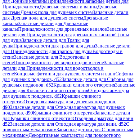
для Донные клапаны
Принадлежности
Запасные детали для
Принадлежности
Душевые системы и ванны
Душевые
системы
Дренаж пола для душевых систем
Запасные детали
для Дренаж пола для душевых систем
Дренажные
каналы
Запасные детали для Дренажные
каналы
Принадлежности для дренажных каналов
Запасные
детали для Принадлежности для дренажных каналов
Трапы
для душа
Запасные детали для Трапы для
душа
Принадлежности для трапов для душа
Запасные детали
для Принадлежности для трапов для душа
Водоотводы в
стене
Запасные детали для Водоотводы в
стене
Принадлежности для водоотводов в стене
Запасные
детали для Принадлежности для водоотводов в
стене
Концевые фитинги для душевых систем и ванн
Сифоны
для душевых поддонов, d52
Запасные детали для Сифоны для
душевых поддонов, d52
Крышки сливного отверстия
Запасные
детали для Крышки сливного отверстия
Отводная арматура
для душевых поддонов, d62
Крышки сливного
отверстия
Отводная арматура для душевых поддонов,
d90
Запасные детали для Отводная арматура для душевых
поддонов, d90
Крышки сливного отверстия
Запасные детали
для Крышки сливного отверстия
Отводная арматура для ванн,
d52
Запасные детали для Отводная арматура для ванн, d52
С
поворотным механизмом
Запасные детали для С поворотным
механизмом
Декоративные комплекты для поворотного