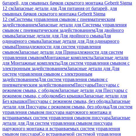
батарей, для смывных бачков скрытого монтажа Geberit Sigma
12 см
Запасные детали для Для питания от батарей, для
смывных бачков скрытого монтажа Geberit Sigma
12 см
Системы управления смывом с пневматическим
задействованием
Запасные детали для Системы управления
смывом с пневматическим задействованием
Для двойного
смыва
Запасные детали для Для двойного смыва
Для
одинарного смыва
Запасные детали для Для одинарного
смыва
Принадлежности для систем управления
смывом
Запасные детали для Принадлежности для систем
управления смывом
Монтажные комплекты
Запасные детали
для Монтажные комплекты
Для систем управления смывом с
электронным задействованием
Запасные детали для Для
систем управления смывом с электронным
задействованием
Для систем управления смывом с
пневматическим задействованием
Писсуары
Писсуары с
режимом смыва, с ободком
Запасные детали для Писсуары с
режимом смыва, с ободком
Без крышки
Запасные детали для
Без крышки
Писсуары с режимом смыва, без ободка
Запасные
детали для Писсуары с режимом смыва, без ободка
Для систем
управления смывом писсуара наружного монтажа и
встраиваемых систем управления смывом писсуара
Запасные
детали для Для систем управления смывом писсуара
наружного монтажа и встраиваемых систем управления
смывом писсуара
Со встраиваемой системой управления