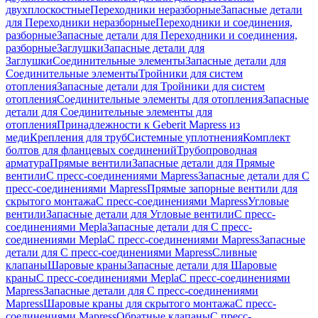
двухплоскостные
Переходники неразборные
Запасные детали
для Переходники неразборные
Переходники и соединения,
разборные
Запасные детали для Переходники и соединения,
разборные
Заглушки
Запасные детали для
Заглушки
Соединительные элементы
Запасные детали для
Соединительные элементы
Тройники для систем
отопления
Запасные детали для Тройники для систем
отопления
Соединительные элементы для отопления
Запасные
детали для Соединительные элементы для
отопления
Принадлежности к Geberit Mapress из
меди
Крепления для труб
Системные уплотнения
Комплект
болтов для фланцевых соединений
Трубопроводная
арматура
Прямые вентили
Запасные детали для Прямые
вентили
С пресс-соединениями Mapress
Запасные детали для С
пресс-соединениями Mapress
Прямые запорные вентили для
скрытого монтажа
С пресс-соединениями Mapress
Угловые
вентили
Запасные детали для Угловые вентили
С пресс-
соединениями Mepla
Запасные детали для С пресс-
соединениями Mepla
С пресс-соединениями Mapress
Запасные
детали для С пресс-соединениями Mapress
Сливные
клапаны
Шаровые краны
Запасные детали для Шаровые
краны
С пресс-соединениями Mepla
С пресс-соединениями
Mapress
Запасные детали для С пресс-соединениями
Mapress
Шаровые краны для скрытого монтажа
С пресс-
соединениями Mapress
Обратные клапаны
С пресс-