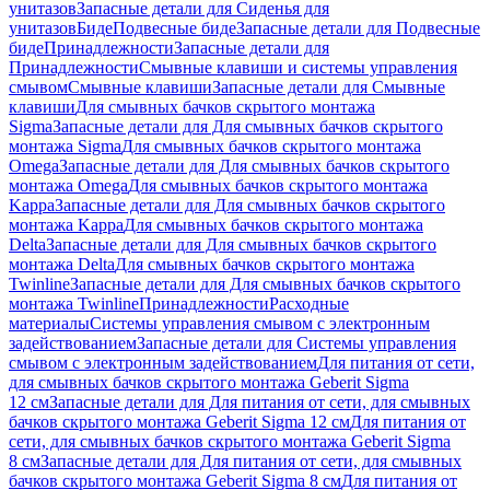
унитазов
Запасные детали для Сиденья для
унитазов
Биде
Подвесные биде
Запасные детали для Подвесные
биде
Принадлежности
Запасные детали для
Принадлежности
Смывные клавиши и системы управления
смывом
Смывные клавиши
Запасные детали для Смывные
клавиши
Для смывных бачков скрытого монтажа
Sigma
Запасные детали для Для смывных бачков скрытого
монтажа Sigma
Для смывных бачков скрытого монтажа
Omega
Запасные детали для Для смывных бачков скрытого
монтажа Omega
Для смывных бачков скрытого монтажа
Kappa
Запасные детали для Для смывных бачков скрытого
монтажа Kappa
Для смывных бачков скрытого монтажа
Delta
Запасные детали для Для смывных бачков скрытого
монтажа Delta
Для смывных бачков скрытого монтажа
Twinline
Запасные детали для Для смывных бачков скрытого
монтажа Twinline
Принадлежности
Расходные
материалы
Системы управления смывом с электронным
задействованием
Запасные детали для Системы управления
смывом с электронным задействованием
Для питания от сети,
для смывных бачков скрытого монтажа Geberit Sigma
12 см
Запасные детали для Для питания от сети, для смывных
бачков скрытого монтажа Geberit Sigma 12 см
Для питания от
сети, для смывных бачков скрытого монтажа Geberit Sigma
8 см
Запасные детали для Для питания от сети, для смывных
бачков скрытого монтажа Geberit Sigma 8 см
Для питания от