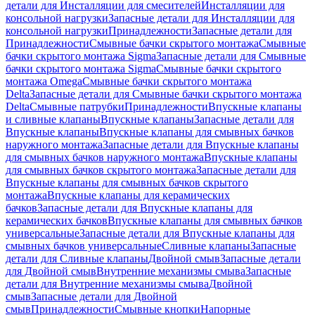
детали для Инсталляции для смесителей
Инсталляции для
консольной нагрузки
Запасные детали для Инсталляции для
консольной нагрузки
Принадлежности
Запасные детали для
Принадлежности
Смывные бачки скрытого монтажа
Смывные
бачки скрытого монтажа Sigma
Запасные детали для Смывные
бачки скрытого монтажа Sigma
Смывные бачки скрытого
монтажа Omega
Смывные бачки скрытого монтажа
Delta
Запасные детали для Смывные бачки скрытого монтажа
Delta
Смывные патрубки
Принадлежности
Впускные клапаны
и сливные клапаны
Впускные клапаны
Запасные детали для
Впускные клапаны
Впускные клапаны для смывных бачков
наружного монтажа
Запасные детали для Впускные клапаны
для смывных бачков наружного монтажа
Впускные клапаны
для смывных бачков скрытого монтажа
Запасные детали для
Впускные клапаны для смывных бачков скрытого
монтажа
Впускные клапаны для керамических
бачков
Запасные детали для Впускные клапаны для
керамических бачков
Впускные клапаны для смывных бачков
универсальные
Запасные детали для Впускные клапаны для
смывных бачков универсальные
Сливные клапаны
Запасные
детали для Сливные клапаны
Двойной смыв
Запасные детали
для Двойной смыв
Внутренние механизмы смыва
Запасные
детали для Внутренние механизмы смыва
Двойной
смыв
Запасные детали для Двойной
смыв
Принадлежности
Смывные кнопки
Напорные