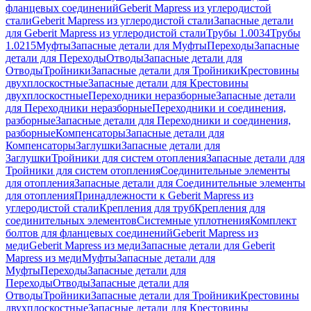
фланцевых соединений
Geberit Mapress из углеродистой
стали
Geberit Mapress из углеродистой стали
Запасные детали
для Geberit Mapress из углеродистой стали
Трубы 1.0034
Трубы
1.0215
Муфты
Запасные детали для Муфты
Переходы
Запасные
детали для Переходы
Отводы
Запасные детали для
Отводы
Тройники
Запасные детали для Тройники
Крестовины
двухплоскостные
Запасные детали для Крестовины
двухплоскостные
Переходники неразборные
Запасные детали
для Переходники неразборные
Переходники и соединения,
разборные
Запасные детали для Переходники и соединения,
разборные
Компенсаторы
Запасные детали для
Компенсаторы
Заглушки
Запасные детали для
Заглушки
Тройники для систем отопления
Запасные детали для
Тройники для систем отопления
Соединительные элементы
для отопления
Запасные детали для Соединительные элементы
для отопления
Принадлежности к Geberit Mapress из
углеродистой стали
Крепления для труб
Крепления для
соединительных элементов
Системные уплотнения
Комплект
болтов для фланцевых соединений
Geberit Mapress из
меди
Geberit Mapress из меди
Запасные детали для Geberit
Mapress из меди
Муфты
Запасные детали для
Муфты
Переходы
Запасные детали для
Переходы
Отводы
Запасные детали для
Отводы
Тройники
Запасные детали для Тройники
Крестовины
двухплоскостные
Запасные детали для Крестовины