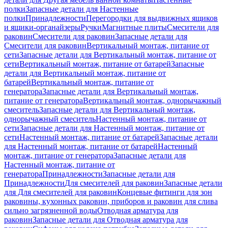
полки
Запасные детали для Настенные
полки
Принадлежности
Перегородки для выдвижных ящиков
и ящики-органайзеры
Ручки
Магнитные плиты
Смесители для
раковин
Смесители для раковин
Запасные детали для
Смесители для раковин
Вертикальный монтаж, питание от
сети
Запасные детали для Вертикальный монтаж, питание от
сети
Вертикальный монтаж, питание от батарей
Запасные
детали для Вертикальный монтаж, питание от
батарей
Вертикальный монтаж, питание от
генератора
Запасные детали для Вертикальный монтаж,
питание от генератора
Вертикальный монтаж, однорычажный
смеситель
Запасные детали для Вертикальный монтаж,
однорычажный смеситель
Настенный монтаж, питание от
сети
Запасные детали для Настенный монтаж, питание от
сети
Настенный монтаж, питание от батарей
Запасные детали
для Настенный монтаж, питание от батарей
Настенный
монтаж, питание от генератора
Запасные детали для
Настенный монтаж, питание от
генератора
Принадлежности
Запасные детали для
Принадлежности
Для смесителей для раковин
Запасные детали
для Для смесителей для раковин
Концевые фитинги для зон
раковины, кухонных раковин, приборов и раковин для слива
сильно загрязненной воды
Отводная арматура для
раковин
Запасные детали для Отводная арматура для