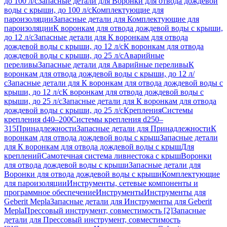
до 100 л/с
Запасные детали для Воронки для отвода дождевой
воды с крыши, до 100 л/с
Комплектующие для
пароизоляции
Запасные детали для Комплектующие для
пароизоляции
К воронкам для отвода дождевой воды с крыши,
до 12 л/с
Запасные детали для К воронкам для отвода
дождевой воды с крыши, до 12 л/с
К воронкам для отвода
дождевой воды с крыши, до 25 л/с
Аварийные
переливы
Запасные детали для Аварийные переливы
К
воронкам для отвода дождевой воды с крыши, до 12 л/
с
Запасные детали для К воронкам для отвода дождевой воды с
крыши, до 12 л/с
К воронкам для отвода дождевой воды с
крыши, до 25 л/с
Запасные детали для К воронкам для отвода
дождевой воды с крыши, до 25 л/с
Крепления
Системы
крепления d40–200
Системы крепления d250–
315
Принадлежности
Запасные детали для Принадлежности
К
воронкам для отвода дождевой воды с крыш
Запасные детали
для К воронкам для отвода дождевой воды с крыш
Для
креплений
Самотечная система ливнестока с крыш
Воронки
для отвода дождевой воды с крыши
Запасные детали для
Воронки для отвода дождевой воды с крыши
Комплектующие
для пароизоляции
Инструменты, сетевые компоненты и
программное обеспечение
Инструменты
Инструменты для
Geberit Mepla
Запасные детали для Инструменты для Geberit
Mepla
Прессовый инструмент, совместимость [2]
Запасные
детали для Прессовый инструмент, совместимость