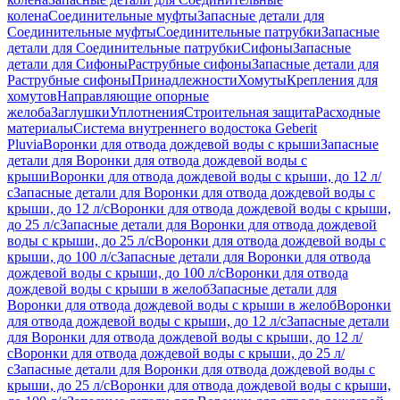
колена
Соединительные муфты
Запасные детали для
Соединительные муфты
Соединительные патрубки
Запасные
детали для Соединительные патрубки
Сифоны
Запасные
детали для Сифоны
Раструбные сифоны
Запасные детали для
Раструбные сифоны
Принадлежности
Хомуты
Крепления для
хомутов
Направляющие опорные
желоба
Заглушки
Уплотнения
Строительная защита
Расходные
материалы
Система внутреннего водостока Geberit
Pluvia
Воронки для отвода дождевой воды с крыши
Запасные
детали для Воронки для отвода дождевой воды с
крыши
Воронки для отвода дождевой воды с крыши, до 12 л/
с
Запасные детали для Воронки для отвода дождевой воды с
крыши, до 12 л/с
Воронки для отвода дождевой воды с крыши,
до 25 л/с
Запасные детали для Воронки для отвода дождевой
воды с крыши, до 25 л/с
Воронки для отвода дождевой воды с
крыши, до 100 л/с
Запасные детали для Воронки для отвода
дождевой воды с крыши, до 100 л/с
Воронки для отвода
дождевой воды с крыши в желоб
Запасные детали для
Воронки для отвода дождевой воды с крыши в желоб
Воронки
для отвода дождевой воды с крыши, до 12 л/с
Запасные детали
для Воронки для отвода дождевой воды с крыши, до 12 л/
с
Воронки для отвода дождевой воды с крыши, до 25 л/
с
Запасные детали для Воронки для отвода дождевой воды с
крыши, до 25 л/с
Воронки для отвода дождевой воды с крыши,