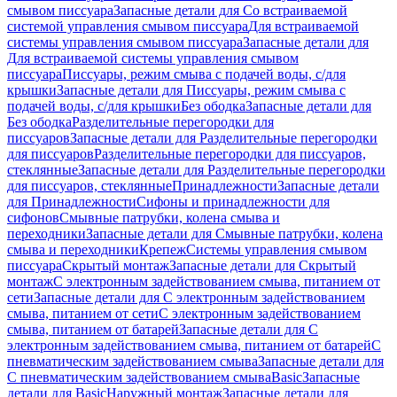
смывом писсуара
Запасные детали для Со встраиваемой
системой управления смывом писсуара
Для встраиваемой
системы управления смывом писсуара
Запасные детали для
Для встраиваемой системы управления смывом
писсуара
Писсуары, режим смыва с подачей воды, с/для
крышки
Запасные детали для Писсуары, режим смыва с
подачей воды, с/для крышки
Без ободка
Запасные детали для
Без ободка
Разделительные перегородки для
писсуаров
Запасные детали для Разделительные перегородки
для писсуаров
Разделительные перегородки для писсуаров,
стеклянные
Запасные детали для Разделительные перегородки
для писсуаров, стеклянные
Принадлежности
Запасные детали
для Принадлежности
Сифоны и принадлежности для
сифонов
Смывные патрубки, колена смыва и
переходники
Запасные детали для Смывные патрубки, колена
смыва и переходники
Крепеж
Системы управления смывом
писсуара
Скрытый монтаж
Запасные детали для Скрытый
монтаж
С электронным задействованием смыва, питанием от
сети
Запасные детали для С электронным задействованием
смыва, питанием от сети
С электронным задействованием
смыва, питанием от батарей
Запасные детали для С
электронным задействованием смыва, питанием от батарей
С
пневматическим задействованием смыва
Запасные детали для
С пневматическим задействованием смыва
Basic
Запасные
детали для Basic
Наружный монтаж
Запасные детали для