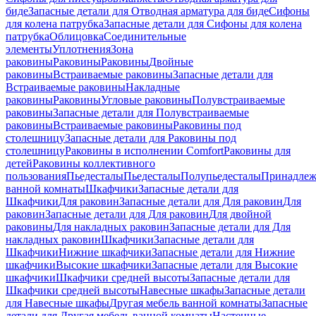
биде
Запасные детали для Отводная арматура для биде
Сифоны
для колена патрубка
Запасные детали для Сифоны для колена
патрубка
Облицовка
Соединительные
элементы
Уплотнения
Зона
раковины
Раковины
Раковины
Двойные
раковины
Встраиваемые раковины
Запасные детали для
Встраиваемые раковины
Накладные
раковины
Раковины
Угловые раковины
Полувстраиваемые
раковины
Запасные детали для Полувстраиваемые
раковины
Встраиваемые раковины
Раковины под
столешницу
Запасные детали для Раковины под
столешницу
Раковины в исполнении Comfort
Pаковины для
детей
Раковины коллективного
пользования
Пьедесталы
Пьедесталы
Полупьедесталы
Принадлеж
ванной комнаты
Шкафчики
Запасные детали для
Шкафчики
Для раковин
Запасные детали для Для раковин
Для
раковин
Запасные детали для Для раковин
Для двойной
раковины
Для накладных pаковин
Запасные детали для Для
накладных pаковин
Шкафчики
Запасные детали для
Шкафчики
Нижние шкафчики
Запасные детали для Нижние
шкафчики
Высокие шкафчики
Запасные детали для Высокие
шкафчики
Шкафчики средней высоты
Запасные детали для
Шкафчики средней высоты
Навесные шкафы
Запасные детали
для Навесные шкафы
Другая мебель ванной комнаты
Запасные
детали для Другая мебель ванной комнаты
Настенные