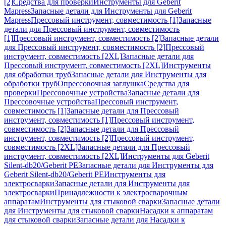
[2]
Средства для проверки
Инструменты для Geberit
Mapress
Запасные детали для Инструменты для Geberit
Mapress
Прессовый инструмент, совместимость [1]
Запасные
детали для Прессовый инструмент, совместимость
[1]
Прессовый инструмент, совместимость [2]
Запасные детали
для Прессовый инструмент, совместимость [2]
Прессовый
инструмент, совместимость [2XL]
Запасные детали для
Прессовый инструмент, совместимость [2XL]
Инструменты
для обработки труб
Запасные детали для Инструменты для
обработки труб
Опрессовочная заглушка
Средства для
проверки
Прессовочные устройства
Запасные детали для
Прессовочные устройства
Прессовый инструмент,
совместимость [1]
Запасные детали для Прессовый
инструмент, совместимость [1]
Прессовый инструмент,
совместимость [2]
Запасные детали для Прессовый
инструмент, совместимость [2]
Прессовый инструмент,
совместимость [2XL]
Запасные детали для Прессовый
инструмент, совместимость [2XL]
Инструменты для Geberit
Silent-db20/Geberit PE
Запасные детали для Инструменты для
Geberit Silent-db20/Geberit PE
Инструменты для
электросварки
Запасные детали для Инструменты для
электросварки
Принадлежности к электросварочным
аппаратам
Инструменты для стыковой сварки
Запасные детали
для Инструменты для стыковой сварки
Насадки к аппаратам
для стыковой сварки
Запасные детали для Насадки к