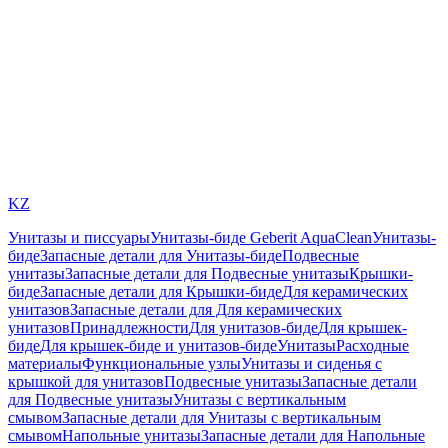
KZ
Унитазы и писсуары
Унитазы-биде Geberit AquaClean
Унитазы-
биде
Запасные детали для Унитазы-биде
Подвесные
унитазы
Запасные детали для Подвесные унитазы
Крышки-
биде
Запасные детали для Крышки-биде
Для керамических
унитазов
Запасные детали для Для керамических
унитазов
Принадлежности
Для унитазов-биде
Для крышек-
биде
Для крышек-биде и унитазов-биде
Унитазы
Расходные
материалы
Функциональные узлы
Унитазы и сиденья с
крышкой для унитазов
Подвесные унитазы
Запасные детали
для Подвесные унитазы
Унитазы с вертикальным
смывом
Запасные детали для Унитазы с вертикальным
смывом
Напольные унитазы
Запасные детали для Напольные