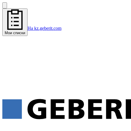
На kz.geberit.com
Мои списки