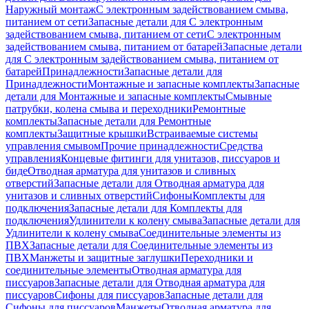
Наружный монтаж
С электронным задействованием смыва,
питанием от сети
Запасные детали для С электронным
задействованием смыва, питанием от сети
С электронным
задействованием смыва, питанием от батарей
Запасные детали
для С электронным задействованием смыва, питанием от
батарей
Принадлежности
Запасные детали для
Принадлежности
Монтажные и запасные комплекты
Запасные
детали для Монтажные и запасные комплекты
Смывные
патрубки, колена смыва и переходники
Ремонтные
комплекты
Запасные детали для Ремонтные
комплекты
Защитные крышки
Встраиваемые системы
управления смывом
Прочие принадлежности
Средства
управления
Концевые фитинги для унитазов, писсуаров и
биде
Отводная арматура для унитазов и сливных
отверстий
Запасные детали для Отводная арматура для
унитазов и сливных отверстий
Сифоны
Комплекты для
подключения
Запасные детали для Комплекты для
подключения
Удлинители к колену смыва
Запасные детали для
Удлинители к колену смыва
Соединительные элементы из
ПВХ
Запасные детали для Соединительные элементы из
ПВХ
Манжеты и защитные заглушки
Переходники и
соединительные элементы
Отводная арматура для
писсуаров
Запасные детали для Отводная арматура для
писсуаров
Cифоны для писсуаров
Запасные детали для
Cифоны для писсуаров
Манжеты
Отводная арматура для