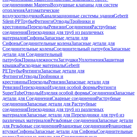
соединениями Mapress
Воздушные клапаны для систем
отопления
Автоматические
воздухоотводчики
Канализационные системы здания
Geberit
Silent-PP
Трубы
Фитинги
Отводы
Тройники и
крестовины
Переходы
Ревизии
Соединения
Раструбные
соединения
Переходники для труб из различных
материалов
Сифоны
Запасные детали для
Сифоны
Соединительные колена
Запасные детали для
Соединительные колена
Соединительный патрубок
Запасные
детали для Соединительный
патрубок
Принадлежности
Заглушки
Уплотнения
Защитная
крышка
Расходные материалы
Geberit
PE
Трубы
Фитинги
Запасные детали для
Фитинги
Отводы
Тройники и
крестовины
Переходы
Ревизии
Запасные детали для
Ревизии
Переходники
Изделия особой формы
Фитинги
SuperTube
Отводы
Изделия особой формы
Соединения
Запасные
детали для Соединения
Сварные соединения
Раструбные
соединения
Запасные детали для Раструбные
соединения
Переходники для труб из различных
материалов
Запасные детали для Переходники для труб из
различных материалов
Резьбовые соединения
Запасные детали
для Резьбовые соединения
Фланцевые соединения
Фланцевые
втулки
Сифоны
Запасные детали для Сифоны
Соединительные
колена
Запасные детали для Соединительные