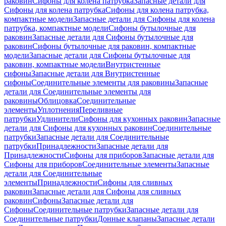
раковин
Сифоны для колена патрубка
Запасные детали для
Сифоны для колена патрубка
Сифоны для колена патрубка,
компактные модели
Запасные детали для Сифоны для колена
патрубка, компактные модели
Сифоны бутылочные для
раковин
Запасные детали для Сифоны бутылочные для
раковин
Сифоны бутылочные для раковин, компактные
модели
Запасные детали для Сифоны бутылочные для
раковин, компактные модели
Внутристенные
сифоны
Запасные детали для Внутристенные
сифоны
Соединительные элементы для раковины
Запасные
детали для Соединительные элементы для
раковины
Облицовка
Соединительные
элементы
Уплотнения
Переливные
патрубки
Удлинители
Сифоны для кухонных раковин
Запасные
детали для Сифоны для кухонных раковин
Соединительные
патрубки
Запасные детали для Соединительные
патрубки
Принадлежности
Запасные детали для
Принадлежности
Сифоны для приборов
Запасные детали для
Сифоны для приборов
Соединительные элементы
Запасные
детали для Соединительные
элементы
Принадлежности
Сифоны для сливных
раковин
Запасные детали для Сифоны для сливных
раковин
Сифоны
Запасные детали для
Сифоны
Соединительные патрубки
Запасные детали для
Соединительные патрубки
Донные клапаны
Запасные детали