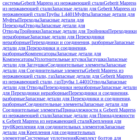
системы
Geberit Mapress из нержавеющей стали
Geberit Mapress
из нержавеющей стали
Запасные детали для Geberit Mapress из
нержавеющей стали
Трубы 1.4401
Муфты
Запасные детали для
Муфты
Переходы
Запасные детали для
Переходы
Отводы
Запасные детали для
Отводы
Тройники
Запасные детали для Тройники
Переходники
неразборные
Запасные детали для Переходники
неразборные
Переходники и соединения, разборные
Запасные
детали для Переходники и соединения,
разборные
Компенсаторы
Запасные детали для
Компенсаторы
Уплотнительные втулки
Заглушки
Запасные
детали для Заглушки
Соединительные элементы
Запасные
детали для Соединительные элементы
Geberit Mapress из
нержавеющей стали, газ
Запасные детали для Geberit Mapress
из нержавеющей стали, газ
Трубы 1.4401
Отводы
Запасные
детали для Отводы
Переходники неразборные
Запасные детали
для Переходники неразборные
Переходники и соединения,
разборные
Запасные детали для Переходники и соединения,
разборные
Соединительные элементы
Запасные детали для
Соединительные элементы
Принадлежности к Geberit Mapress
из нержавеющей стали
Запасные детали для Принадлежности
к Geberit Mapress из нержавеющей стали
Крепления для
труб
Крепления для соединительных элементов
Запасные
детали для Крепления для соединительных
элементов
Системные уплотнения
Комплект болтов для