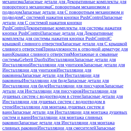
механизма
Запасные детали для Декоративные комплекты для
поворотного механизма
С поворотным механизмом и
подводом
Запасные детали для С поворотным механизмом и
подводом
С системой нажатия кнопки PushControl
Запасные
детали для С системой нажатия кнопки
PushControl
Декоративные комплекты для системы нажатия
кнопки PushControl
Запасные детали для Декоративные
комплекты для системы нажатия кнопки PushControl
С
крышкой сливного отверстия
Запасные детали для С крышкой
сливного отверстия
Принадлежности к отводной арматуре для
ванн
Крышки сливного отверстия
Монтажные и смывные
системы
Geberit Duofix
Инсталляции
Запасные детали для
Инсталляции
Инсталляции для унитазов
Запасные детали для
Инсталляции для унитазов
Инсталляции для
раковины
Запасные детали для Инсталляции для
раковины
Инсталляции для биде
Запасные детали для
Инсталляции для биде
Инсталляции для писсуаров
Запасные
детали для Инсталляции для писсуаров
Инсталляции для
душевых систем с водоотводом в стене
Запасные детали для
Инсталляции для душевых систем с водоотводом в
стене
Инсталляции для монтажа душевых систем и
ванн
Запасные детали для Инсталляции для монтажа душевых
систем и ванн
Инсталляции для монтажа сливных
раковин
Запасные детали для Инсталляции для монтажа
сливных раковин
Инсталляции для смесителей
Запасные