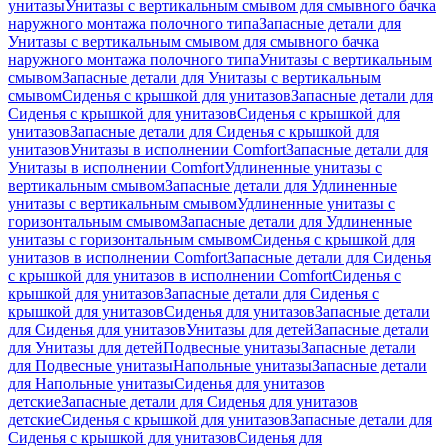
унитазы
Унитазы с вертикальным смывом для смывного бачка
наружного монтажа полочного типа
Запасные детали для
Унитазы с вертикальным смывом для смывного бачка
наружного монтажа полочного типа
Унитазы с вертикальным
смывом
Запасные детали для Унитазы с вертикальным
смывом
Сиденья с крышкой для унитазов
Запасные детали для
Сиденья с крышкой для унитазов
Сиденья с крышкой для
унитазов
Запасные детали для Сиденья с крышкой для
унитазов
Унитазы в исполнении Comfort
Запасные детали для
Унитазы в исполнении Comfort
Удлиненные унитазы с
вертикальным смывом
Запасные детали для Удлиненные
унитазы с вертикальным смывом
Удлиненные унитазы с
горизонтальным смывом
Запасные детали для Удлиненные
унитазы с горизонтальным смывом
Сиденья с крышкой для
унитазов в исполнении Comfort
Запасные детали для Сиденья
с крышкой для унитазов в исполнении Comfort
Сиденья с
крышкой для унитазов
Запасные детали для Сиденья с
крышкой для унитазов
Сиденья для унитазов
Запасные детали
для Сиденья для унитазов
Унитазы для детей
Запасные детали
для Унитазы для детей
Подвесные унитазы
Запасные детали
для Подвесные унитазы
Напольные унитазы
Запасные детали
для Напольные унитазы
Сиденья для унитазов
детские
Запасные детали для Сиденья для унитазов
детские
Сиденья с крышкой для унитазов
Запасные детали для
Сиденья с крышкой для унитазов
Сиденья для