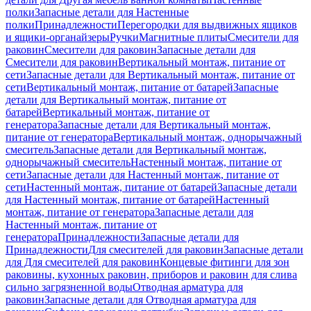
полки
Запасные детали для Настенные
полки
Принадлежности
Перегородки для выдвижных ящиков
и ящики-органайзеры
Ручки
Магнитные плиты
Смесители для
раковин
Смесители для раковин
Запасные детали для
Смесители для раковин
Вертикальный монтаж, питание от
сети
Запасные детали для Вертикальный монтаж, питание от
сети
Вертикальный монтаж, питание от батарей
Запасные
детали для Вертикальный монтаж, питание от
батарей
Вертикальный монтаж, питание от
генератора
Запасные детали для Вертикальный монтаж,
питание от генератора
Вертикальный монтаж, однорычажный
смеситель
Запасные детали для Вертикальный монтаж,
однорычажный смеситель
Настенный монтаж, питание от
сети
Запасные детали для Настенный монтаж, питание от
сети
Настенный монтаж, питание от батарей
Запасные детали
для Настенный монтаж, питание от батарей
Настенный
монтаж, питание от генератора
Запасные детали для
Настенный монтаж, питание от
генератора
Принадлежности
Запасные детали для
Принадлежности
Для смесителей для раковин
Запасные детали
для Для смесителей для раковин
Концевые фитинги для зон
раковины, кухонных раковин, приборов и раковин для слива
сильно загрязненной воды
Отводная арматура для
раковин
Запасные детали для Отводная арматура для