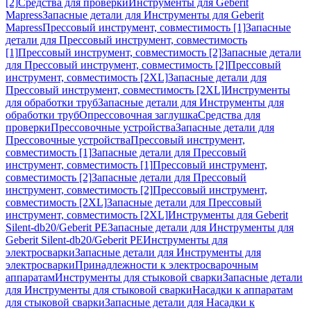
[2]
Средства для проверки
Инструменты для Geberit
Mapress
Запасные детали для Инструменты для Geberit
Mapress
Прессовый инструмент, совместимость [1]
Запасные
детали для Прессовый инструмент, совместимость
[1]
Прессовый инструмент, совместимость [2]
Запасные детали
для Прессовый инструмент, совместимость [2]
Прессовый
инструмент, совместимость [2XL]
Запасные детали для
Прессовый инструмент, совместимость [2XL]
Инструменты
для обработки труб
Запасные детали для Инструменты для
обработки труб
Опрессовочная заглушка
Средства для
проверки
Прессовочные устройства
Запасные детали для
Прессовочные устройства
Прессовый инструмент,
совместимость [1]
Запасные детали для Прессовый
инструмент, совместимость [1]
Прессовый инструмент,
совместимость [2]
Запасные детали для Прессовый
инструмент, совместимость [2]
Прессовый инструмент,
совместимость [2XL]
Запасные детали для Прессовый
инструмент, совместимость [2XL]
Инструменты для Geberit
Silent-db20/Geberit PE
Запасные детали для Инструменты для
Geberit Silent-db20/Geberit PE
Инструменты для
электросварки
Запасные детали для Инструменты для
электросварки
Принадлежности к электросварочным
аппаратам
Инструменты для стыковой сварки
Запасные детали
для Инструменты для стыковой сварки
Насадки к аппаратам
для стыковой сварки
Запасные детали для Насадки к