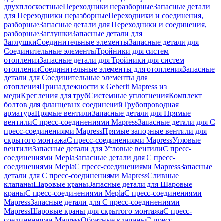
двухплоскостные
Переходники неразборные
Запасные детали
для Переходники неразборные
Переходники и соединения,
разборные
Запасные детали для Переходники и соединения,
разборные
Заглушки
Запасные детали для
Заглушки
Соединительные элементы
Запасные детали для
Соединительные элементы
Тройники для систем
отопления
Запасные детали для Тройники для систем
отопления
Соединительные элементы для отопления
Запасные
детали для Соединительные элементы для
отопления
Принадлежности к Geberit Mapress из
меди
Крепления для труб
Системные уплотнения
Комплект
болтов для фланцевых соединений
Трубопроводная
арматура
Прямые вентили
Запасные детали для Прямые
вентили
С пресс-соединениями Mapress
Запасные детали для С
пресс-соединениями Mapress
Прямые запорные вентили для
скрытого монтажа
С пресс-соединениями Mapress
Угловые
вентили
Запасные детали для Угловые вентили
С пресс-
соединениями Mepla
Запасные детали для С пресс-
соединениями Mepla
С пресс-соединениями Mapress
Запасные
детали для С пресс-соединениями Mapress
Сливные
клапаны
Шаровые краны
Запасные детали для Шаровые
краны
С пресс-соединениями Mepla
С пресс-соединениями
Mapress
Запасные детали для С пресс-соединениями
Mapress
Шаровые краны для скрытого монтажа
С пресс-
соединениями Mapress
Обратные клапаны
С пресс-