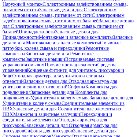
Наружный монтаж
С электронным задействованием смыва,
питанием от сети
Запасные детали для С электронным
задействованием смыва, питанием от сети
С электронным
задействованием смыва, питанием от батарей
Запасные детали
для С электронным задействованием смыва, питанием от
батарей
Принадлежности
Запасные детали для
Принадлежности
Монтажные и запасные комплекты
Запасные
детали для Монтажные и запасные комплекты
Смывные
патрубки, колена смыва и переходники
Ремонтные
комплекты
Запасные детали для Ремонтные
комплекты
Защитные крышки
Встраиваемые системы
управления смывом
Прочие принадлежности
Средства
управления
Концевые фитинги для унитазов, писсуаров и
биде
Отводная арматура для унитазов и сливных
отверстий
Запасные детали для Отводная арматура для
унитазов и сливных отверстий
Сифоны
Комплекты для
подключения
Запасные детали для Комплекты для
подключения
Удлинители к колену смыва
Запасные детали для
Удлинители к колену смыва
Соединительные элементы из
ПВХ
Запасные детали для Соединительные элементы из
ПВХ
Манжеты и защитные заглушки
Переходники и
соединительные элементы
Отводная арматура для
писсуаров
Запасные детали для Отводная арматура для
писсуаров
Cифоны для писсуаров
Запасные детали для
Cифоны для писсуаров
Манжеты
Отводная арматура для