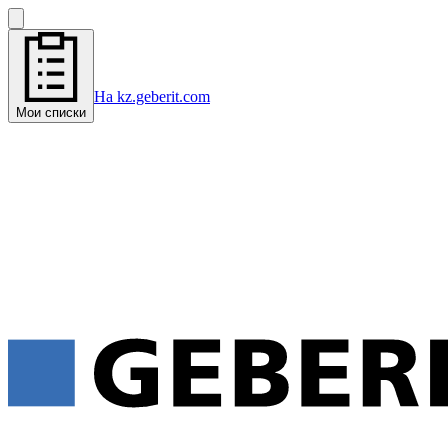
На kz.geberit.com
Мои списки