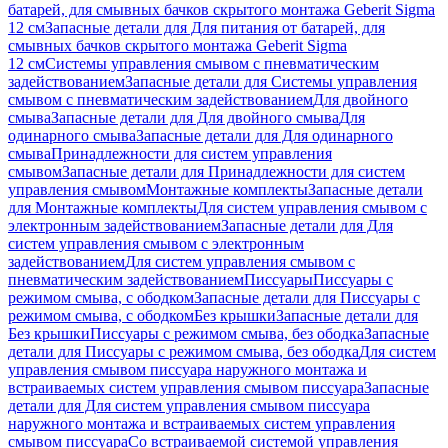
батарей, для смывных бачков скрытого монтажа Geberit Sigma
12 см
Запасные детали для Для питания от батарей, для
смывных бачков скрытого монтажа Geberit Sigma
12 см
Системы управления смывом с пневматическим
задействованием
Запасные детали для Системы управления
смывом с пневматическим задействованием
Для двойного
смыва
Запасные детали для Для двойного смыва
Для
одинарного смыва
Запасные детали для Для одинарного
смыва
Принадлежности для систем управления
смывом
Запасные детали для Принадлежности для систем
управления смывом
Монтажные комплекты
Запасные детали
для Монтажные комплекты
Для систем управления смывом с
электронным задействованием
Запасные детали для Для
систем управления смывом с электронным
задействованием
Для систем управления смывом с
пневматическим задействованием
Писсуары
Писсуары с
режимом смыва, с ободком
Запасные детали для Писсуары с
режимом смыва, с ободком
Без крышки
Запасные детали для
Без крышки
Писсуары с режимом смыва, без ободка
Запасные
детали для Писсуары с режимом смыва, без ободка
Для систем
управления смывом писсуара наружного монтажа и
встраиваемых систем управления смывом писсуара
Запасные
детали для Для систем управления смывом писсуара
наружного монтажа и встраиваемых систем управления
смывом писсуара
Со встраиваемой системой управления