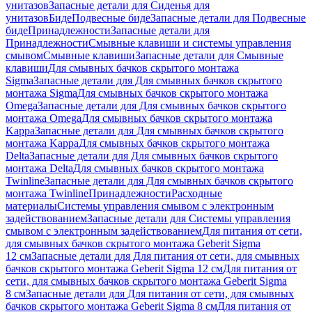
унитазов
Запасные детали для Сиденья для
унитазов
Биде
Подвесные биде
Запасные детали для Подвесные
биде
Принадлежности
Запасные детали для
Принадлежности
Смывные клавиши и системы управления
смывом
Смывные клавиши
Запасные детали для Смывные
клавиши
Для смывных бачков скрытого монтажа
Sigma
Запасные детали для Для смывных бачков скрытого
монтажа Sigma
Для смывных бачков скрытого монтажа
Omega
Запасные детали для Для смывных бачков скрытого
монтажа Omega
Для смывных бачков скрытого монтажа
Kappa
Запасные детали для Для смывных бачков скрытого
монтажа Kappa
Для смывных бачков скрытого монтажа
Delta
Запасные детали для Для смывных бачков скрытого
монтажа Delta
Для смывных бачков скрытого монтажа
Twinline
Запасные детали для Для смывных бачков скрытого
монтажа Twinline
Принадлежности
Расходные
материалы
Системы управления смывом с электронным
задействованием
Запасные детали для Системы управления
смывом с электронным задействованием
Для питания от сети,
для смывных бачков скрытого монтажа Geberit Sigma
12 см
Запасные детали для Для питания от сети, для смывных
бачков скрытого монтажа Geberit Sigma 12 см
Для питания от
сети, для смывных бачков скрытого монтажа Geberit Sigma
8 см
Запасные детали для Для питания от сети, для смывных
бачков скрытого монтажа Geberit Sigma 8 см
Для питания от