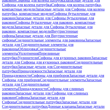
раковин
Сифоны для колена патрубка
Запасные детали для
Сифоны для колена патрубка
Сифоны для колена патрубка,
компактные модели
Запасные детали для Сифоны для колена
патрубка, компактные модели
Сифоны бутылочные для
раковин
Запасные детали для Сифоны бутылочные для
раковин
Сифоны бутылочные для раковин, компактные
модели
Запасные детали для Сифоны бутылочные для
раковин, компактные модели
Внутристенные
сифоны
Запасные детали для Внутристенные
сифоны
Соединительные элементы для раковины
Запасные
детали для Соединительные элементы для
раковины
Облицовка
Соединительные
элементы
Уплотнения
Переливные
патрубки
Удлинители
Сифоны для кухонных раковин
Запасные
детали для Сифоны для кухонных раковин
Соединительные
патрубки
Запасные детали для Соединительные
патрубки
Принадлежности
Запасные детали для
Принадлежности
Сифоны для приборов
Запасные детали для
Сифоны для приборов
Соединительные элементы
Запасные
детали для Соединительные
элементы
Принадлежности
Сифоны для сливных
раковин
Запасные детали для Сифоны для сливных
раковин
Сифоны
Запасные детали для
Сифоны
Соединительные патрубки
Запасные детали для
Соединительные патрубки
Донные клапаны
Запасные детали