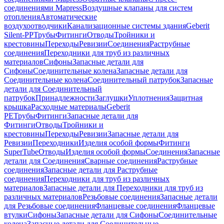
соединениями Mapress
Воздушные клапаны для систем
отопления
Автоматические
воздухоотводчики
Канализационные системы здания
Geberit
Silent-PP
Трубы
Фитинги
Отводы
Тройники и
крестовины
Переходы
Ревизии
Соединения
Раструбные
соединения
Переходники для труб из различных
материалов
Сифоны
Запасные детали для
Сифоны
Соединительные колена
Запасные детали для
Соединительные колена
Соединительный патрубок
Запасные
детали для Соединительный
патрубок
Принадлежности
Заглушки
Уплотнения
Защитная
крышка
Расходные материалы
Geberit
PE
Трубы
Фитинги
Запасные детали для
Фитинги
Отводы
Тройники и
крестовины
Переходы
Ревизии
Запасные детали для
Ревизии
Переходники
Изделия особой формы
Фитинги
SuperTube
Отводы
Изделия особой формы
Соединения
Запасные
детали для Соединения
Сварные соединения
Раструбные
соединения
Запасные детали для Раструбные
соединения
Переходники для труб из различных
материалов
Запасные детали для Переходники для труб из
различных материалов
Резьбовые соединения
Запасные детали
для Резьбовые соединения
Фланцевые соединения
Фланцевые
втулки
Сифоны
Запасные детали для Сифоны
Соединительные
колена
Запасные детали для Соединительные