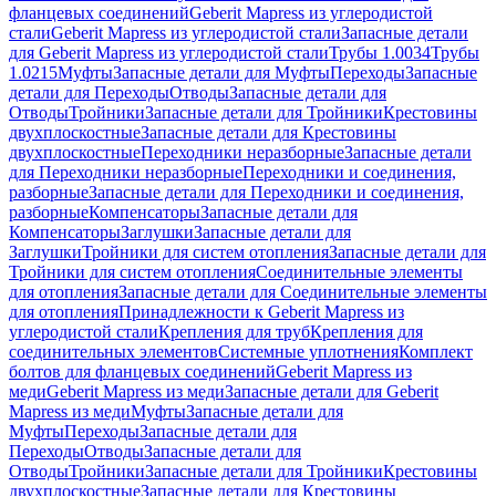
фланцевых соединений
Geberit Mapress из углеродистой
стали
Geberit Mapress из углеродистой стали
Запасные детали
для Geberit Mapress из углеродистой стали
Трубы 1.0034
Трубы
1.0215
Муфты
Запасные детали для Муфты
Переходы
Запасные
детали для Переходы
Отводы
Запасные детали для
Отводы
Тройники
Запасные детали для Тройники
Крестовины
двухплоскостные
Запасные детали для Крестовины
двухплоскостные
Переходники неразборные
Запасные детали
для Переходники неразборные
Переходники и соединения,
разборные
Запасные детали для Переходники и соединения,
разборные
Компенсаторы
Запасные детали для
Компенсаторы
Заглушки
Запасные детали для
Заглушки
Тройники для систем отопления
Запасные детали для
Тройники для систем отопления
Соединительные элементы
для отопления
Запасные детали для Соединительные элементы
для отопления
Принадлежности к Geberit Mapress из
углеродистой стали
Крепления для труб
Крепления для
соединительных элементов
Системные уплотнения
Комплект
болтов для фланцевых соединений
Geberit Mapress из
меди
Geberit Mapress из меди
Запасные детали для Geberit
Mapress из меди
Муфты
Запасные детали для
Муфты
Переходы
Запасные детали для
Переходы
Отводы
Запасные детали для
Отводы
Тройники
Запасные детали для Тройники
Крестовины
двухплоскостные
Запасные детали для Крестовины