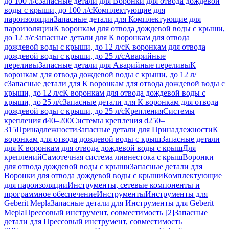
до 100 л/с
Запасные детали для Воронки для отвода дождевой
воды с крыши, до 100 л/с
Комплектующие для
пароизоляции
Запасные детали для Комплектующие для
пароизоляции
К воронкам для отвода дождевой воды с крыши,
до 12 л/с
Запасные детали для К воронкам для отвода
дождевой воды с крыши, до 12 л/с
К воронкам для отвода
дождевой воды с крыши, до 25 л/с
Аварийные
переливы
Запасные детали для Аварийные переливы
К
воронкам для отвода дождевой воды с крыши, до 12 л/
с
Запасные детали для К воронкам для отвода дождевой воды с
крыши, до 12 л/с
К воронкам для отвода дождевой воды с
крыши, до 25 л/с
Запасные детали для К воронкам для отвода
дождевой воды с крыши, до 25 л/с
Крепления
Системы
крепления d40–200
Системы крепления d250–
315
Принадлежности
Запасные детали для Принадлежности
К
воронкам для отвода дождевой воды с крыш
Запасные детали
для К воронкам для отвода дождевой воды с крыш
Для
креплений
Самотечная система ливнестока с крыш
Воронки
для отвода дождевой воды с крыши
Запасные детали для
Воронки для отвода дождевой воды с крыши
Комплектующие
для пароизоляции
Инструменты, сетевые компоненты и
программное обеспечение
Инструменты
Инструменты для
Geberit Mepla
Запасные детали для Инструменты для Geberit
Mepla
Прессовый инструмент, совместимость [2]
Запасные
детали для Прессовый инструмент, совместимость