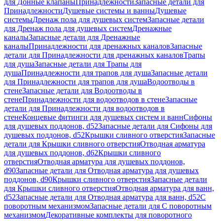
для Донные клапаны
Принадлежности
Запасные детали для
Принадлежности
Душевые системы и ванны
Душевые
системы
Дренаж пола для душевых систем
Запасные детали
для Дренаж пола для душевых систем
Дренажные
каналы
Запасные детали для Дренажные
каналы
Принадлежности для дренажных каналов
Запасные
детали для Принадлежности для дренажных каналов
Трапы
для душа
Запасные детали для Трапы для
душа
Принадлежности для трапов для душа
Запасные детали
для Принадлежности для трапов для душа
Водоотводы в
стене
Запасные детали для Водоотводы в
стене
Принадлежности для водоотводов в стене
Запасные
детали для Принадлежности для водоотводов в
стене
Концевые фитинги для душевых систем и ванн
Сифоны
для душевых поддонов, d52
Запасные детали для Сифоны для
душевых поддонов, d52
Крышки сливного отверстия
Запасные
детали для Крышки сливного отверстия
Отводная арматура
для душевых поддонов, d62
Крышки сливного
отверстия
Отводная арматура для душевых поддонов,
d90
Запасные детали для Отводная арматура для душевых
поддонов, d90
Крышки сливного отверстия
Запасные детали
для Крышки сливного отверстия
Отводная арматура для ванн,
d52
Запасные детали для Отводная арматура для ванн, d52
С
поворотным механизмом
Запасные детали для С поворотным
механизмом
Декоративные комплекты для поворотного