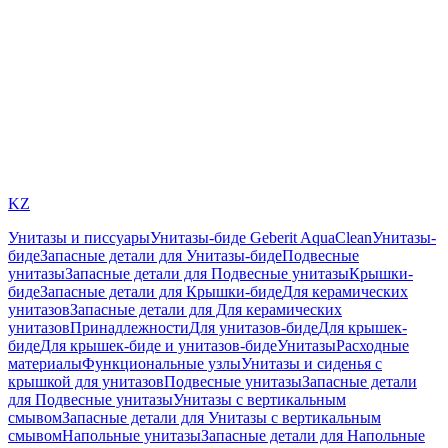
KZ
Унитазы и писсуары
Унитазы-биде Geberit AquaClean
Унитазы-
биде
Запасные детали для Унитазы-биде
Подвесные
унитазы
Запасные детали для Подвесные унитазы
Крышки-
биде
Запасные детали для Крышки-биде
Для керамических
унитазов
Запасные детали для Для керамических
унитазов
Принадлежности
Для унитазов-биде
Для крышек-
биде
Для крышек-биде и унитазов-биде
Унитазы
Расходные
материалы
Функциональные узлы
Унитазы и сиденья с
крышкой для унитазов
Подвесные унитазы
Запасные детали
для Подвесные унитазы
Унитазы с вертикальным
смывом
Запасные детали для Унитазы с вертикальным
смывом
Напольные унитазы
Запасные детали для Напольные