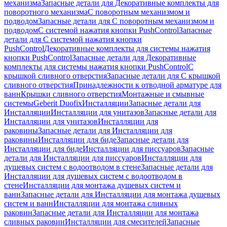
механизма
Запасные детали для Декоративные комплекты для
поворотного механизма
С поворотным механизмом и
подводом
Запасные детали для С поворотным механизмом и
подводом
С системой нажатия кнопки PushControl
Запасные
детали для С системой нажатия кнопки
PushControl
Декоративные комплекты для системы нажатия
кнопки PushControl
Запасные детали для Декоративные
комплекты для системы нажатия кнопки PushControl
С
крышкой сливного отверстия
Запасные детали для С крышкой
сливного отверстия
Принадлежности к отводной арматуре для
ванн
Крышки сливного отверстия
Монтажные и смывные
системы
Geberit Duofix
Инсталляции
Запасные детали для
Инсталляции
Инсталляции для унитазов
Запасные детали для
Инсталляции для унитазов
Инсталляции для
раковины
Запасные детали для Инсталляции для
раковины
Инсталляции для биде
Запасные детали для
Инсталляции для биде
Инсталляции для писсуаров
Запасные
детали для Инсталляции для писсуаров
Инсталляции для
душевых систем с водоотводом в стене
Запасные детали для
Инсталляции для душевых систем с водоотводом в
стене
Инсталляции для монтажа душевых систем и
ванн
Запасные детали для Инсталляции для монтажа душевых
систем и ванн
Инсталляции для монтажа сливных
раковин
Запасные детали для Инсталляции для монтажа
сливных раковин
Инсталляции для смесителей
Запасные