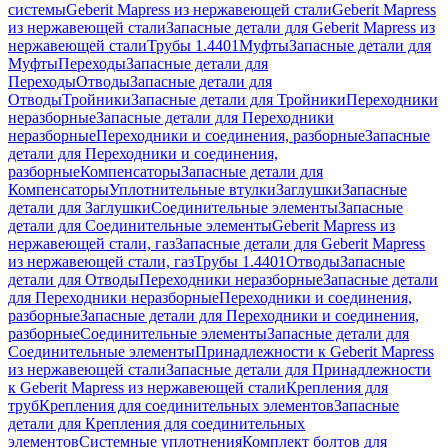
системы
Geberit Mapress из нержавеющей стали
Geberit Mapress
из нержавеющей стали
Запасные детали для Geberit Mapress из
нержавеющей стали
Трубы 1.4401
Муфты
Запасные детали для
Муфты
Переходы
Запасные детали для
Переходы
Отводы
Запасные детали для
Отводы
Тройники
Запасные детали для Тройники
Переходники
неразборные
Запасные детали для Переходники
неразборные
Переходники и соединения, разборные
Запасные
детали для Переходники и соединения,
разборные
Компенсаторы
Запасные детали для
Компенсаторы
Уплотнительные втулки
Заглушки
Запасные
детали для Заглушки
Соединительные элементы
Запасные
детали для Соединительные элементы
Geberit Mapress из
нержавеющей стали, газ
Запасные детали для Geberit Mapress
из нержавеющей стали, газ
Трубы 1.4401
Отводы
Запасные
детали для Отводы
Переходники неразборные
Запасные детали
для Переходники неразборные
Переходники и соединения,
разборные
Запасные детали для Переходники и соединения,
разборные
Соединительные элементы
Запасные детали для
Соединительные элементы
Принадлежности к Geberit Mapress
из нержавеющей стали
Запасные детали для Принадлежности
к Geberit Mapress из нержавеющей стали
Крепления для
труб
Крепления для соединительных элементов
Запасные
детали для Крепления для соединительных
элементов
Системные уплотнения
Комплект болтов для