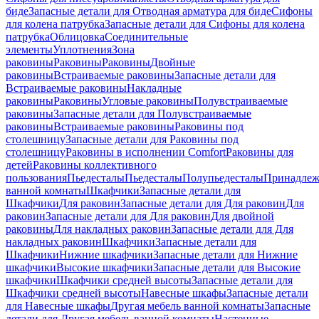
биде
Запасные детали для Отводная арматура для биде
Сифоны
для колена патрубка
Запасные детали для Сифоны для колена
патрубка
Облицовка
Соединительные
элементы
Уплотнения
Зона
раковины
Раковины
Раковины
Двойные
раковины
Встраиваемые раковины
Запасные детали для
Встраиваемые раковины
Накладные
раковины
Раковины
Угловые раковины
Полувстраиваемые
раковины
Запасные детали для Полувстраиваемые
раковины
Встраиваемые раковины
Раковины под
столешницу
Запасные детали для Раковины под
столешницу
Раковины в исполнении Comfort
Pаковины для
детей
Раковины коллективного
пользования
Пьедесталы
Пьедесталы
Полупьедесталы
Принадлеж
ванной комнаты
Шкафчики
Запасные детали для
Шкафчики
Для раковин
Запасные детали для Для раковин
Для
раковин
Запасные детали для Для раковин
Для двойной
раковины
Для накладных pаковин
Запасные детали для Для
накладных pаковин
Шкафчики
Запасные детали для
Шкафчики
Нижние шкафчики
Запасные детали для Нижние
шкафчики
Высокие шкафчики
Запасные детали для Высокие
шкафчики
Шкафчики средней высоты
Запасные детали для
Шкафчики средней высоты
Навесные шкафы
Запасные детали
для Навесные шкафы
Другая мебель ванной комнаты
Запасные
детали для Другая мебель ванной комнаты
Настенные