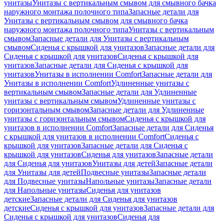
унитазы
Унитазы с вертикальным смывом для смывного бачка
наружного монтажа полочного типа
Запасные детали для
Унитазы с вертикальным смывом для смывного бачка
наружного монтажа полочного типа
Унитазы с вертикальным
смывом
Запасные детали для Унитазы с вертикальным
смывом
Сиденья с крышкой для унитазов
Запасные детали для
Сиденья с крышкой для унитазов
Сиденья с крышкой для
унитазов
Запасные детали для Сиденья с крышкой для
унитазов
Унитазы в исполнении Comfort
Запасные детали для
Унитазы в исполнении Comfort
Удлиненные унитазы с
вертикальным смывом
Запасные детали для Удлиненные
унитазы с вертикальным смывом
Удлиненные унитазы с
горизонтальным смывом
Запасные детали для Удлиненные
унитазы с горизонтальным смывом
Сиденья с крышкой для
унитазов в исполнении Comfort
Запасные детали для Сиденья
с крышкой для унитазов в исполнении Comfort
Сиденья с
крышкой для унитазов
Запасные детали для Сиденья с
крышкой для унитазов
Сиденья для унитазов
Запасные детали
для Сиденья для унитазов
Унитазы для детей
Запасные детали
для Унитазы для детей
Подвесные унитазы
Запасные детали
для Подвесные унитазы
Напольные унитазы
Запасные детали
для Напольные унитазы
Сиденья для унитазов
детские
Запасные детали для Сиденья для унитазов
детские
Сиденья с крышкой для унитазов
Запасные детали для
Сиденья с крышкой для унитазов
Сиденья для