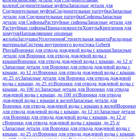
колена
Соединительные муфты
Запасные детали для
Соединительные муфты
Соединительные патрубки
Запасные
детали для Соединительные патрубки
Сифоны
Запасные
детали для Сифоны
Раструбные сифоны
Запасные детали для
Раструбные сифоны
Принадлежности
Хомуты
Крепления для
хомутов
Направляющие опорные
желоба
Заглушки
Уплотнения
Строительная защита
Расходные
материалы
Система внутреннего водостока Geberit
Pluvia
Воронки для отвода дождевой воды с крыши
Запасные
детали для Воронки для отвода дождевой воды с
крыши
Воронки для отвода дождевой воды с крыши, до 12 л/
с
Запасные детали для Воронки для отвода дождевой воды с
крыши, до 12 л/с
Воронки для отвода дождевой воды с крыши,
до 25 л/с
Запасные детали для Воронки для отвода дождевой
воды с крыши, до 25 л/с
Воронки для отвода дождевой воды с
крыши, до 100 л/с
Запасные детали для Воронки для отвода
дождевой воды с крыши, до 100 л/с
Воронки для отвода
дождевой воды с крыши в желоб
Запасные детали для
Воронки для отвода дождевой воды с крыши в желоб
Воронки
для отвода дождевой воды с крыши, до 12 л/с
Запасные детали
для Воронки для отвода дождевой воды с крыши, до 12 л/
с
Воронки для отвода дождевой воды с крыши, до 25 л/
с
Запасные детали для Воронки для отвода дождевой воды с
крыши, до 25 л/с
Воронки для отвода дождевой воды с крыши,