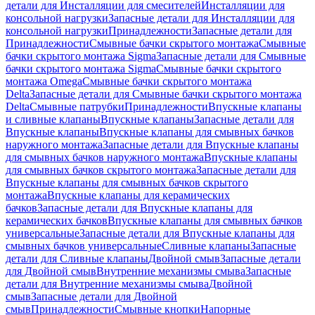
детали для Инсталляции для смесителей
Инсталляции для
консольной нагрузки
Запасные детали для Инсталляции для
консольной нагрузки
Принадлежности
Запасные детали для
Принадлежности
Смывные бачки скрытого монтажа
Смывные
бачки скрытого монтажа Sigma
Запасные детали для Смывные
бачки скрытого монтажа Sigma
Смывные бачки скрытого
монтажа Omega
Смывные бачки скрытого монтажа
Delta
Запасные детали для Смывные бачки скрытого монтажа
Delta
Смывные патрубки
Принадлежности
Впускные клапаны
и сливные клапаны
Впускные клапаны
Запасные детали для
Впускные клапаны
Впускные клапаны для смывных бачков
наружного монтажа
Запасные детали для Впускные клапаны
для смывных бачков наружного монтажа
Впускные клапаны
для смывных бачков скрытого монтажа
Запасные детали для
Впускные клапаны для смывных бачков скрытого
монтажа
Впускные клапаны для керамических
бачков
Запасные детали для Впускные клапаны для
керамических бачков
Впускные клапаны для смывных бачков
универсальные
Запасные детали для Впускные клапаны для
смывных бачков универсальные
Сливные клапаны
Запасные
детали для Сливные клапаны
Двойной смыв
Запасные детали
для Двойной смыв
Внутренние механизмы смыва
Запасные
детали для Внутренние механизмы смыва
Двойной
смыв
Запасные детали для Двойной
смыв
Принадлежности
Смывные кнопки
Напорные