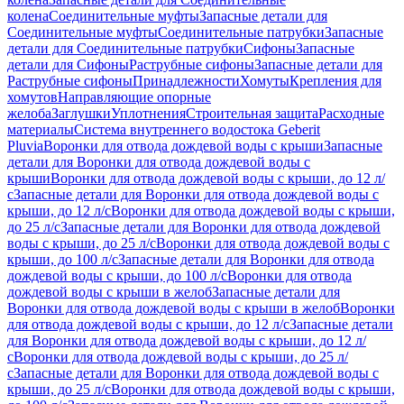
колена
Соединительные муфты
Запасные детали для
Соединительные муфты
Соединительные патрубки
Запасные
детали для Соединительные патрубки
Сифоны
Запасные
детали для Сифоны
Раструбные сифоны
Запасные детали для
Раструбные сифоны
Принадлежности
Хомуты
Крепления для
хомутов
Направляющие опорные
желоба
Заглушки
Уплотнения
Строительная защита
Расходные
материалы
Система внутреннего водостока Geberit
Pluvia
Воронки для отвода дождевой воды с крыши
Запасные
детали для Воронки для отвода дождевой воды с
крыши
Воронки для отвода дождевой воды с крыши, до 12 л/
с
Запасные детали для Воронки для отвода дождевой воды с
крыши, до 12 л/с
Воронки для отвода дождевой воды с крыши,
до 25 л/с
Запасные детали для Воронки для отвода дождевой
воды с крыши, до 25 л/с
Воронки для отвода дождевой воды с
крыши, до 100 л/с
Запасные детали для Воронки для отвода
дождевой воды с крыши, до 100 л/с
Воронки для отвода
дождевой воды с крыши в желоб
Запасные детали для
Воронки для отвода дождевой воды с крыши в желоб
Воронки
для отвода дождевой воды с крыши, до 12 л/с
Запасные детали
для Воронки для отвода дождевой воды с крыши, до 12 л/
с
Воронки для отвода дождевой воды с крыши, до 25 л/
с
Запасные детали для Воронки для отвода дождевой воды с
крыши, до 25 л/с
Воронки для отвода дождевой воды с крыши,