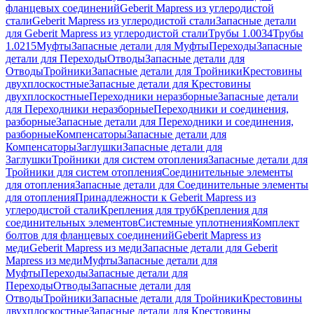
фланцевых соединений
Geberit Mapress из углеродистой
стали
Geberit Mapress из углеродистой стали
Запасные детали
для Geberit Mapress из углеродистой стали
Трубы 1.0034
Трубы
1.0215
Муфты
Запасные детали для Муфты
Переходы
Запасные
детали для Переходы
Отводы
Запасные детали для
Отводы
Тройники
Запасные детали для Тройники
Крестовины
двухплоскостные
Запасные детали для Крестовины
двухплоскостные
Переходники неразборные
Запасные детали
для Переходники неразборные
Переходники и соединения,
разборные
Запасные детали для Переходники и соединения,
разборные
Компенсаторы
Запасные детали для
Компенсаторы
Заглушки
Запасные детали для
Заглушки
Тройники для систем отопления
Запасные детали для
Тройники для систем отопления
Соединительные элементы
для отопления
Запасные детали для Соединительные элементы
для отопления
Принадлежности к Geberit Mapress из
углеродистой стали
Крепления для труб
Крепления для
соединительных элементов
Системные уплотнения
Комплект
болтов для фланцевых соединений
Geberit Mapress из
меди
Geberit Mapress из меди
Запасные детали для Geberit
Mapress из меди
Муфты
Запасные детали для
Муфты
Переходы
Запасные детали для
Переходы
Отводы
Запасные детали для
Отводы
Тройники
Запасные детали для Тройники
Крестовины
двухплоскостные
Запасные детали для Крестовины