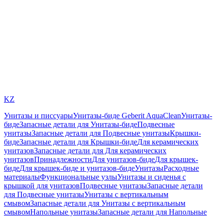
KZ
Унитазы и писсуары
Унитазы-биде Geberit AquaClean
Унитазы-
биде
Запасные детали для Унитазы-биде
Подвесные
унитазы
Запасные детали для Подвесные унитазы
Крышки-
биде
Запасные детали для Крышки-биде
Для керамических
унитазов
Запасные детали для Для керамических
унитазов
Принадлежности
Для унитазов-биде
Для крышек-
биде
Для крышек-биде и унитазов-биде
Унитазы
Расходные
материалы
Функциональные узлы
Унитазы и сиденья с
крышкой для унитазов
Подвесные унитазы
Запасные детали
для Подвесные унитазы
Унитазы с вертикальным
смывом
Запасные детали для Унитазы с вертикальным
смывом
Напольные унитазы
Запасные детали для Напольные