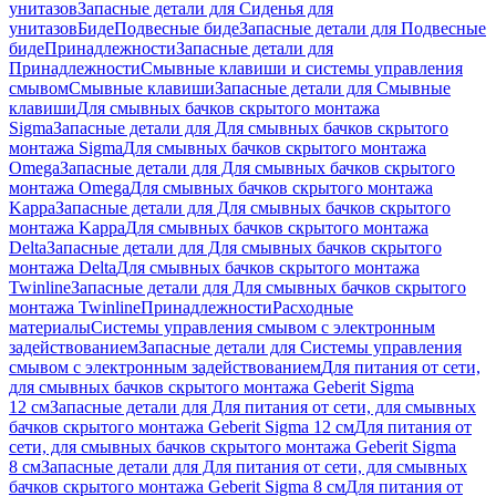
унитазов
Запасные детали для Сиденья для
унитазов
Биде
Подвесные биде
Запасные детали для Подвесные
биде
Принадлежности
Запасные детали для
Принадлежности
Смывные клавиши и системы управления
смывом
Смывные клавиши
Запасные детали для Смывные
клавиши
Для смывных бачков скрытого монтажа
Sigma
Запасные детали для Для смывных бачков скрытого
монтажа Sigma
Для смывных бачков скрытого монтажа
Omega
Запасные детали для Для смывных бачков скрытого
монтажа Omega
Для смывных бачков скрытого монтажа
Kappa
Запасные детали для Для смывных бачков скрытого
монтажа Kappa
Для смывных бачков скрытого монтажа
Delta
Запасные детали для Для смывных бачков скрытого
монтажа Delta
Для смывных бачков скрытого монтажа
Twinline
Запасные детали для Для смывных бачков скрытого
монтажа Twinline
Принадлежности
Расходные
материалы
Системы управления смывом с электронным
задействованием
Запасные детали для Системы управления
смывом с электронным задействованием
Для питания от сети,
для смывных бачков скрытого монтажа Geberit Sigma
12 см
Запасные детали для Для питания от сети, для смывных
бачков скрытого монтажа Geberit Sigma 12 см
Для питания от
сети, для смывных бачков скрытого монтажа Geberit Sigma
8 см
Запасные детали для Для питания от сети, для смывных
бачков скрытого монтажа Geberit Sigma 8 см
Для питания от