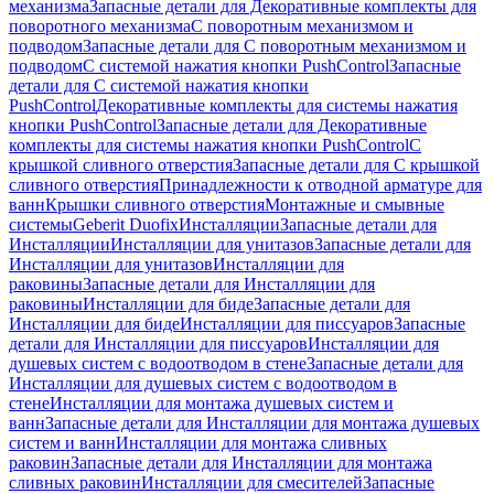
механизма
Запасные детали для Декоративные комплекты для
поворотного механизма
С поворотным механизмом и
подводом
Запасные детали для С поворотным механизмом и
подводом
С системой нажатия кнопки PushControl
Запасные
детали для С системой нажатия кнопки
PushControl
Декоративные комплекты для системы нажатия
кнопки PushControl
Запасные детали для Декоративные
комплекты для системы нажатия кнопки PushControl
С
крышкой сливного отверстия
Запасные детали для С крышкой
сливного отверстия
Принадлежности к отводной арматуре для
ванн
Крышки сливного отверстия
Монтажные и смывные
системы
Geberit Duofix
Инсталляции
Запасные детали для
Инсталляции
Инсталляции для унитазов
Запасные детали для
Инсталляции для унитазов
Инсталляции для
раковины
Запасные детали для Инсталляции для
раковины
Инсталляции для биде
Запасные детали для
Инсталляции для биде
Инсталляции для писсуаров
Запасные
детали для Инсталляции для писсуаров
Инсталляции для
душевых систем с водоотводом в стене
Запасные детали для
Инсталляции для душевых систем с водоотводом в
стене
Инсталляции для монтажа душевых систем и
ванн
Запасные детали для Инсталляции для монтажа душевых
систем и ванн
Инсталляции для монтажа сливных
раковин
Запасные детали для Инсталляции для монтажа
сливных раковин
Инсталляции для смесителей
Запасные