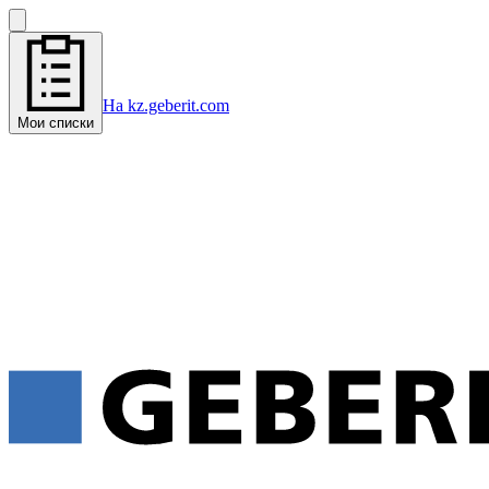
На kz.geberit.com
Мои списки