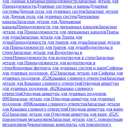
для Донные клапаны
Принадлежности
Запасные детали для
Принадлежности
Душевые системы и ванны
Душевые
системы
Дренаж пола для душевых систем
Запасные детали
для Дренаж пола для душевых систем
Дренажные
каналы
Запасные детали для Дренажные
каналы
Принадлежности для дренажных каналов
Запасные
детали для Принадлежности для дренажных каналов
Трапы
для душа
Запасные детали для Трапы для
душа
Принадлежности для трапов для душа
Запасные детали
для Принадлежности для трапов для душа
Водоотводы в
стене
Запасные детали для Водоотводы в
стене
Принадлежности для водоотводов в стене
Запасные
детали для Принадлежности для водоотводов в
стене
Концевые фитинги для душевых систем и ванн
Сифоны
для душевых поддонов, d52
Запасные детали для Сифоны для
душевых поддонов, d52
Крышки сливного отверстия
Запасные
детали для Крышки сливного отверстия
Отводная арматура
для душевых поддонов, d62
Крышки сливного
отверстия
Отводная арматура для душевых поддонов,
d90
Запасные детали для Отводная арматура для душевых
поддонов, d90
Крышки сливного отверстия
Запасные детали
для Крышки сливного отверстия
Отводная арматура для ванн,
d52
Запасные детали для Отводная арматура для ванн, d52
С
поворотным механизмом
Запасные детали для С поворотным
механизмом
Декоративные комплекты для поворотного