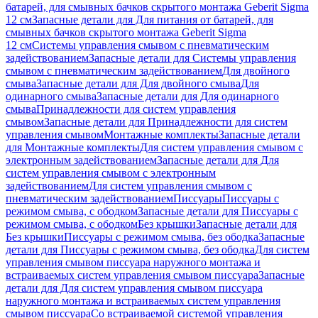
батарей, для смывных бачков скрытого монтажа Geberit Sigma
12 см
Запасные детали для Для питания от батарей, для
смывных бачков скрытого монтажа Geberit Sigma
12 см
Системы управления смывом с пневматическим
задействованием
Запасные детали для Системы управления
смывом с пневматическим задействованием
Для двойного
смыва
Запасные детали для Для двойного смыва
Для
одинарного смыва
Запасные детали для Для одинарного
смыва
Принадлежности для систем управления
смывом
Запасные детали для Принадлежности для систем
управления смывом
Монтажные комплекты
Запасные детали
для Монтажные комплекты
Для систем управления смывом с
электронным задействованием
Запасные детали для Для
систем управления смывом с электронным
задействованием
Для систем управления смывом с
пневматическим задействованием
Писсуары
Писсуары с
режимом смыва, с ободком
Запасные детали для Писсуары с
режимом смыва, с ободком
Без крышки
Запасные детали для
Без крышки
Писсуары с режимом смыва, без ободка
Запасные
детали для Писсуары с режимом смыва, без ободка
Для систем
управления смывом писсуара наружного монтажа и
встраиваемых систем управления смывом писсуара
Запасные
детали для Для систем управления смывом писсуара
наружного монтажа и встраиваемых систем управления
смывом писсуара
Со встраиваемой системой управления