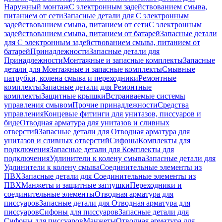
Наружный монтаж
С электронным задействованием смыва,
питанием от сети
Запасные детали для С электронным
задействованием смыва, питанием от сети
С электронным
задействованием смыва, питанием от батарей
Запасные детали
для С электронным задействованием смыва, питанием от
батарей
Принадлежности
Запасные детали для
Принадлежности
Монтажные и запасные комплекты
Запасные
детали для Монтажные и запасные комплекты
Смывные
патрубки, колена смыва и переходники
Ремонтные
комплекты
Запасные детали для Ремонтные
комплекты
Защитные крышки
Встраиваемые системы
управления смывом
Прочие принадлежности
Средства
управления
Концевые фитинги для унитазов, писсуаров и
биде
Отводная арматура для унитазов и сливных
отверстий
Запасные детали для Отводная арматура для
унитазов и сливных отверстий
Сифоны
Комплекты для
подключения
Запасные детали для Комплекты для
подключения
Удлинители к колену смыва
Запасные детали для
Удлинители к колену смыва
Соединительные элементы из
ПВХ
Запасные детали для Соединительные элементы из
ПВХ
Манжеты и защитные заглушки
Переходники и
соединительные элементы
Отводная арматура для
писсуаров
Запасные детали для Отводная арматура для
писсуаров
Cифоны для писсуаров
Запасные детали для
Cифоны для писсуаров
Манжеты
Отводная арматура для