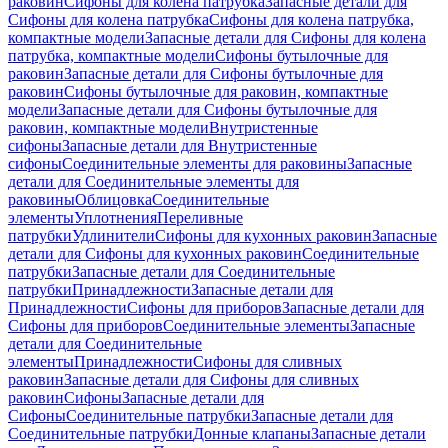
раковин
Сифоны для колена патрубка
Запасные детали для
Сифоны для колена патрубка
Сифоны для колена патрубка,
компактные модели
Запасные детали для Сифоны для колена
патрубка, компактные модели
Сифоны бутылочные для
раковин
Запасные детали для Сифоны бутылочные для
раковин
Сифоны бутылочные для раковин, компактные
модели
Запасные детали для Сифоны бутылочные для
раковин, компактные модели
Внутристенные
сифоны
Запасные детали для Внутристенные
сифоны
Соединительные элементы для раковины
Запасные
детали для Соединительные элементы для
раковины
Облицовка
Соединительные
элементы
Уплотнения
Переливные
патрубки
Удлинители
Сифоны для кухонных раковин
Запасные
детали для Сифоны для кухонных раковин
Соединительные
патрубки
Запасные детали для Соединительные
патрубки
Принадлежности
Запасные детали для
Принадлежности
Сифоны для приборов
Запасные детали для
Сифоны для приборов
Соединительные элементы
Запасные
детали для Соединительные
элементы
Принадлежности
Сифоны для сливных
раковин
Запасные детали для Сифоны для сливных
раковин
Сифоны
Запасные детали для
Сифоны
Соединительные патрубки
Запасные детали для
Соединительные патрубки
Донные клапаны
Запасные детали