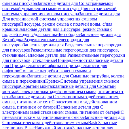
смывом писсуара
Запасные детали для Со встраиваемой
системой управления смывом писсуара
Для встраиваемой
системы управления смывом писсуара
Запасные детали для
Для встраиваемой системы управления смывом
писсуара
Писсуары, режим смыва с подачей воды, с/для
крышки
Запасные детали для Писсуары, режим смыва с
подачей воды, с/для крышки
Без ободка
Запасные детали для
Без ободка
Разделительные перегородки для
писсуаров
Запасные детали для Разделительные перегородки
для писсуаров
Разделительные перегородки для писсуаров,
стеклянные
Запасные детали для Разделительные перегородки
для писсуаров, стеклянные
Принадлежности
Запасные детали
для Принадлежности
Сифоны и принадлежности для
сифонов
Смывные патрубки, колена смыва и
переходники
Запасные детали для Смывные патрубки, колена
смыва и переходники
Крепеж
Системы управления смывом
писсуара
Скрытый монтаж
Запасные детали для Скрытый
монтаж
С электронным задействованием смыва, питанием от
сети
Запасные детали для С электронным задействованием
смыва, питанием от сети
С электронным задействованием
смыва, питанием от батарей
Запасные детали для С
электронным задействованием смыва, питанием от батарей
С
пневматическим задействованием смыва
Запасные детали для
С пневматическим задействованием смыва
Basic
Запасные
детали для Basic
Наружный монтаж
Запасные детали для