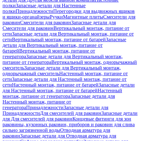
полки
Запасные детали для Настенные
полки
Принадлежности
Перегородки для выдвижных ящиков
и ящики-органайзеры
Ручки
Магнитные плиты
Смесители для
раковин
Смесители для раковин
Запасные детали для
Смесители для раковин
Вертикальный монтаж, питание от
сети
Запасные детали для Вертикальный монтаж, питание от
сети
Вертикальный монтаж, питание от батарей
Запасные
детали для Вертикальный монтаж, питание от
батарей
Вертикальный монтаж, питание от
генератора
Запасные детали для Вертикальный монтаж,
питание от генератора
Вертикальный монтаж, однорычажный
смеситель
Запасные детали для Вертикальный монтаж,
однорычажный смеситель
Настенный монтаж, питание от
сети
Запасные детали для Настенный монтаж, питание от
сети
Настенный монтаж, питание от батарей
Запасные детали
для Настенный монтаж, питание от батарей
Настенный
монтаж, питание от генератора
Запасные детали для
Настенный монтаж, питание от
генератора
Принадлежности
Запасные детали для
Принадлежности
Для смесителей для раковин
Запасные детали
для Для смесителей для раковин
Концевые фитинги для зон
раковины, кухонных раковин, приборов и раковин для слива
сильно загрязненной воды
Отводная арматура для
раковин
Запасные детали для Отводная арматура для