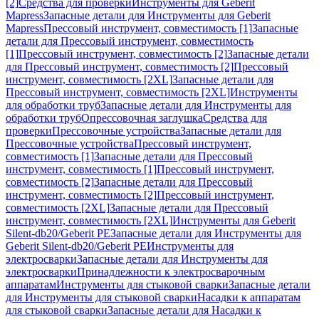
[2]
Средства для проверки
Инструменты для Geberit
Mapress
Запасные детали для Инструменты для Geberit
Mapress
Прессовый инструмент, совместимость [1]
Запасные
детали для Прессовый инструмент, совместимость
[1]
Прессовый инструмент, совместимость [2]
Запасные детали
для Прессовый инструмент, совместимость [2]
Прессовый
инструмент, совместимость [2XL]
Запасные детали для
Прессовый инструмент, совместимость [2XL]
Инструменты
для обработки труб
Запасные детали для Инструменты для
обработки труб
Опрессовочная заглушка
Средства для
проверки
Прессовочные устройства
Запасные детали для
Прессовочные устройства
Прессовый инструмент,
совместимость [1]
Запасные детали для Прессовый
инструмент, совместимость [1]
Прессовый инструмент,
совместимость [2]
Запасные детали для Прессовый
инструмент, совместимость [2]
Прессовый инструмент,
совместимость [2XL]
Запасные детали для Прессовый
инструмент, совместимость [2XL]
Инструменты для Geberit
Silent-db20/Geberit PE
Запасные детали для Инструменты для
Geberit Silent-db20/Geberit PE
Инструменты для
электросварки
Запасные детали для Инструменты для
электросварки
Принадлежности к электросварочным
аппаратам
Инструменты для стыковой сварки
Запасные детали
для Инструменты для стыковой сварки
Насадки к аппаратам
для стыковой сварки
Запасные детали для Насадки к