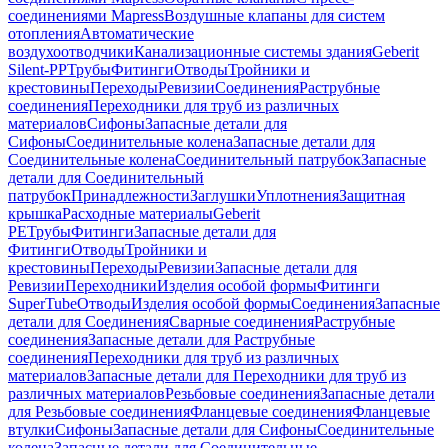
соединениями Mapress
Воздушные клапаны для систем
отопления
Автоматические
воздухоотводчики
Канализационные системы здания
Geberit
Silent-PP
Трубы
Фитинги
Отводы
Тройники и
крестовины
Переходы
Ревизии
Соединения
Раструбные
соединения
Переходники для труб из различных
материалов
Сифоны
Запасные детали для
Сифоны
Соединительные колена
Запасные детали для
Соединительные колена
Соединительный патрубок
Запасные
детали для Соединительный
патрубок
Принадлежности
Заглушки
Уплотнения
Защитная
крышка
Расходные материалы
Geberit
PE
Трубы
Фитинги
Запасные детали для
Фитинги
Отводы
Тройники и
крестовины
Переходы
Ревизии
Запасные детали для
Ревизии
Переходники
Изделия особой формы
Фитинги
SuperTube
Отводы
Изделия особой формы
Соединения
Запасные
детали для Соединения
Сварные соединения
Раструбные
соединения
Запасные детали для Раструбные
соединения
Переходники для труб из различных
материалов
Запасные детали для Переходники для труб из
различных материалов
Резьбовые соединения
Запасные детали
для Резьбовые соединения
Фланцевые соединения
Фланцевые
втулки
Сифоны
Запасные детали для Сифоны
Соединительные
колена
Запасные детали для Соединительные