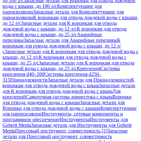
до 100 л/с
Запасные детали для Воронки для отвода дождевой
воды с крыши, до 100 л/с
Комплектующие для
пароизоляции
Запасные детали для Комплектующие для
пароизоляции
К воронкам для отвода дождевой воды с крыши,
до 12 л/с
Запасные детали для К воронкам для отвода
дождевой воды с крыши, до 12 л/с
К воронкам для отвода
дождевой воды с крыши, до 25 л/с
Аварийные
переливы
Запасные детали для Аварийные переливы
К
воронкам для отвода дождевой воды с крыши, до 12 л/
с
Запасные детали для К воронкам для отвода дождевой воды с
крыши, до 12 л/с
К воронкам для отвода дождевой воды с
крыши, до 25 л/с
Запасные детали для К воронкам для отвода
дождевой воды с крыши, до 25 л/с
Крепления
Системы
крепления d40–200
Системы крепления d250–
315
Принадлежности
Запасные детали для Принадлежности
К
воронкам для отвода дождевой воды с крыш
Запасные детали
для К воронкам для отвода дождевой воды с крыш
Для
креплений
Самотечная система ливнестока с крыш
Воронки
для отвода дождевой воды с крыши
Запасные детали для
Воронки для отвода дождевой воды с крыши
Комплектующие
для пароизоляции
Инструменты, сетевые компоненты и
программное обеспечение
Инструменты
Инструменты для
Geberit Mepla
Запасные детали для Инструменты для Geberit
Mepla
Прессовый инструмент, совместимость [2]
Запасные
детали для Прессовый инструмент, совместимость