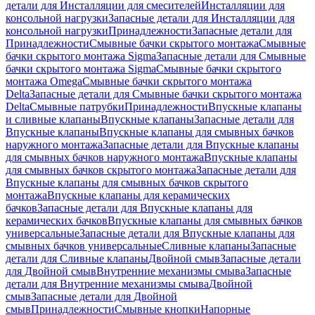
детали для Инсталляции для смесителей
Инсталляции для
консольной нагрузки
Запасные детали для Инсталляции для
консольной нагрузки
Принадлежности
Запасные детали для
Принадлежности
Смывные бачки скрытого монтажа
Смывные
бачки скрытого монтажа Sigma
Запасные детали для Смывные
бачки скрытого монтажа Sigma
Смывные бачки скрытого
монтажа Omega
Смывные бачки скрытого монтажа
Delta
Запасные детали для Смывные бачки скрытого монтажа
Delta
Смывные патрубки
Принадлежности
Впускные клапаны
и сливные клапаны
Впускные клапаны
Запасные детали для
Впускные клапаны
Впускные клапаны для смывных бачков
наружного монтажа
Запасные детали для Впускные клапаны
для смывных бачков наружного монтажа
Впускные клапаны
для смывных бачков скрытого монтажа
Запасные детали для
Впускные клапаны для смывных бачков скрытого
монтажа
Впускные клапаны для керамических
бачков
Запасные детали для Впускные клапаны для
керамических бачков
Впускные клапаны для смывных бачков
универсальные
Запасные детали для Впускные клапаны для
смывных бачков универсальные
Сливные клапаны
Запасные
детали для Сливные клапаны
Двойной смыв
Запасные детали
для Двойной смыв
Внутренние механизмы смыва
Запасные
детали для Внутренние механизмы смыва
Двойной
смыв
Запасные детали для Двойной
смыв
Принадлежности
Смывные кнопки
Напорные