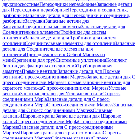
двухплоскостные
Переходники неразборные
Запасные детали
для Переходники неразборные
Переходники и соединения,
разборные
Запасные детали для Переходники и соединения,
разборные
Заглушки
Запасные детали для
Заглушки
Соединительные элементы
Запасные детали для
Соединительные элементы
Тройники для систем
отопления
Запасные детали для Тройники для систем
отопления
Соединительные элементы для отопления
Запасные
детали для Соединительные элементы для
отопления
Принадлежности к Geberit Mapress из
меди
Крепления для труб
Системные уплотнения
Комплект
болтов для фланцевых соединений
Трубопроводная
арматура
Прямые вентили
Запасные детали для Прямые
вентили
С пресс-соединениями Mapress
Запасные детали для С
пресс-соединениями Mapress
Прямые запорные вентили для
скрытого монтажа
С пресс-соединениями Mapress
Угловые
вентили
Запасные детали для Угловые вентили
С пресс-
соединениями Mepla
Запасные детали для С пресс-
соединениями Mepla
С пресс-соединениями Mapress
Запасные
детали для С пресс-соединениями Mapress
Сливные
клапаны
Шаровые краны
Запасные детали для Шаровые
краны
С пресс-соединениями Mepla
С пресс-соединениями
Mapress
Запасные детали для С пресс-соединениями
Mapress
Шаровые краны для скрытого монтажа
С пресс-
соединениями Mapress
Обратные клапаны
С пресс-