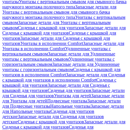
унитазы
Унитазы с вертикальным смывом для смывного бачка
наружного монтажа полочного типа
Запасные детали для
Унитазы с вертикальным смывом для смывного бачка
наружного монтажа полочного типа
Унитазы с вертикальным
смывом
Запасные детали для Унитазы с вертикальным
смывом
Сиденья с крышкой для унитазов
Запасные детали для
Сиденья с крышкой для унитазов
Сиденья с крышкой для
унитазов
Запасные детали для Сиденья с крышкой для
унитазов
Унитазы в исполнении Comfort
Запасные детали для
Унитазы в исполнении Comfort
Удлиненные унитазы с
вертикальным смывом
Запасные детали для Удлиненные
унитазы с вертикальным смывом
Удлиненные унитазы с
горизонтальным смывом
Запасные детали для Удлиненные
унитазы с горизонтальным смывом
Сиденья с крышкой для
унитазов в исполнении Comfort
Запасные детали для Сиденья
с крышкой для унитазов в исполнении Comfort
Сиденья с
крышкой для унитазов
Запасные детали для Сиденья с
крышкой для унитазов
Сиденья для унитазов
Запасные детали
для Сиденья для унитазов
Унитазы для детей
Запасные детали
для Унитазы для детей
Подвесные унитазы
Запасные детали
для Подвесные унитазы
Напольные унитазы
Запасные детали
для Напольные унитазы
Сиденья для унитазов
детские
Запасные детали для Сиденья для унитазов
детские
Сиденья с крышкой для унитазов
Запасные детали для
Сиденья с крышкой для унитазов
Сиденья для