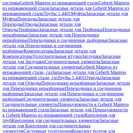
системы
Geberit Mapress из нержавеющей стали
Geberit Mapress
из нержавеющей стали
Запасные детали для Geberit Mapress из
нержавеющей стали
Трубы 1.4401
Муфты
Запасные детали для
Муфты
Переходы
Запасные детали для
Переходы
Отводы
Запасные детали для
Отводы
Тройники
Запасные детали для Тройники
Переходники
неразборные
Запасные детали для Переходники
неразборные
Переходники и соединения, разборные
Запасные
детали для Переходники и соединения,
разборные
Компенсаторы
Запасные детали для
Компенсаторы
Уплотнительные втулки
Заглушки
Запасные
детали для Заглушки
Соединительные элементы
Запасные
детали для Соединительные элементы
Geberit Mapress из
нержавеющей стали, газ
Запасные детали для Geberit Mapress
из нержавеющей стали, газ
Трубы 1.4401
Отводы
Запасные
детали для Отводы
Переходники неразборные
Запасные детали
для Переходники неразборные
Переходники и соединения,
разборные
Запасные детали для Переходники и соединения,
разборные
Соединительные элементы
Запасные детали для
Соединительные элементы
Принадлежности к Geberit Mapress
из нержавеющей стали
Запасные детали для Принадлежности
к Geberit Mapress из нержавеющей стали
Крепления для
труб
Крепления для соединительных элементов
Запасные
детали для Крепления для соединительных
элементов
Системные уплотнения
Комплект болтов для