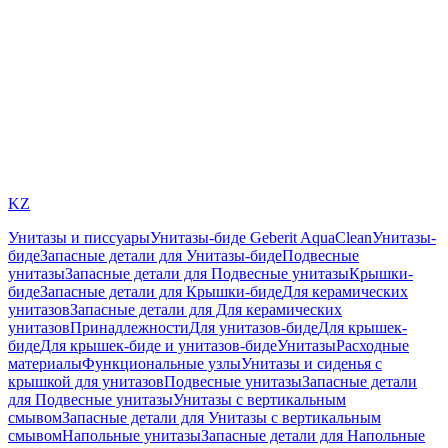
KZ
Унитазы и писсуары
Унитазы-биде Geberit AquaClean
Унитазы-
биде
Запасные детали для Унитазы-биде
Подвесные
унитазы
Запасные детали для Подвесные унитазы
Крышки-
биде
Запасные детали для Крышки-биде
Для керамических
унитазов
Запасные детали для Для керамических
унитазов
Принадлежности
Для унитазов-биде
Для крышек-
биде
Для крышек-биде и унитазов-биде
Унитазы
Расходные
материалы
Функциональные узлы
Унитазы и сиденья с
крышкой для унитазов
Подвесные унитазы
Запасные детали
для Подвесные унитазы
Унитазы с вертикальным
смывом
Запасные детали для Унитазы с вертикальным
смывом
Напольные унитазы
Запасные детали для Напольные