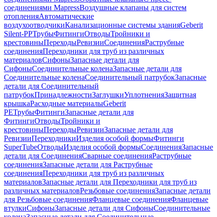
соединениями Mapress
Воздушные клапаны для систем
отопления
Автоматические
воздухоотводчики
Канализационные системы здания
Geberit
Silent-PP
Трубы
Фитинги
Отводы
Тройники и
крестовины
Переходы
Ревизии
Соединения
Раструбные
соединения
Переходники для труб из различных
материалов
Сифоны
Запасные детали для
Сифоны
Соединительные колена
Запасные детали для
Соединительные колена
Соединительный патрубок
Запасные
детали для Соединительный
патрубок
Принадлежности
Заглушки
Уплотнения
Защитная
крышка
Расходные материалы
Geberit
PE
Трубы
Фитинги
Запасные детали для
Фитинги
Отводы
Тройники и
крестовины
Переходы
Ревизии
Запасные детали для
Ревизии
Переходники
Изделия особой формы
Фитинги
SuperTube
Отводы
Изделия особой формы
Соединения
Запасные
детали для Соединения
Сварные соединения
Раструбные
соединения
Запасные детали для Раструбные
соединения
Переходники для труб из различных
материалов
Запасные детали для Переходники для труб из
различных материалов
Резьбовые соединения
Запасные детали
для Резьбовые соединения
Фланцевые соединения
Фланцевые
втулки
Сифоны
Запасные детали для Сифоны
Соединительные
колена
Запасные детали для Соединительные