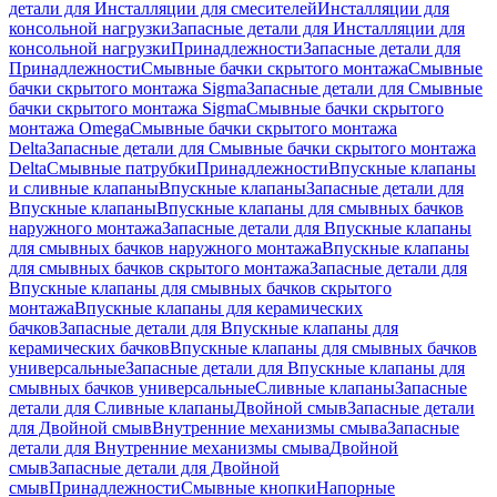
детали для Инсталляции для смесителей
Инсталляции для
консольной нагрузки
Запасные детали для Инсталляции для
консольной нагрузки
Принадлежности
Запасные детали для
Принадлежности
Смывные бачки скрытого монтажа
Смывные
бачки скрытого монтажа Sigma
Запасные детали для Смывные
бачки скрытого монтажа Sigma
Смывные бачки скрытого
монтажа Omega
Смывные бачки скрытого монтажа
Delta
Запасные детали для Смывные бачки скрытого монтажа
Delta
Смывные патрубки
Принадлежности
Впускные клапаны
и сливные клапаны
Впускные клапаны
Запасные детали для
Впускные клапаны
Впускные клапаны для смывных бачков
наружного монтажа
Запасные детали для Впускные клапаны
для смывных бачков наружного монтажа
Впускные клапаны
для смывных бачков скрытого монтажа
Запасные детали для
Впускные клапаны для смывных бачков скрытого
монтажа
Впускные клапаны для керамических
бачков
Запасные детали для Впускные клапаны для
керамических бачков
Впускные клапаны для смывных бачков
универсальные
Запасные детали для Впускные клапаны для
смывных бачков универсальные
Сливные клапаны
Запасные
детали для Сливные клапаны
Двойной смыв
Запасные детали
для Двойной смыв
Внутренние механизмы смыва
Запасные
детали для Внутренние механизмы смыва
Двойной
смыв
Запасные детали для Двойной
смыв
Принадлежности
Смывные кнопки
Напорные