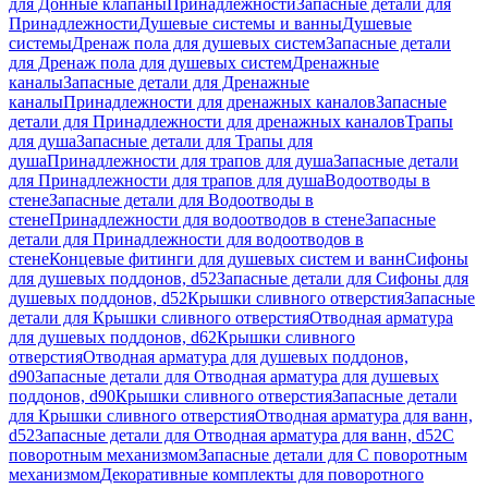
для Донные клапаны
Принадлежности
Запасные детали для
Принадлежности
Душевые системы и ванны
Душевые
системы
Дренаж пола для душевых систем
Запасные детали
для Дренаж пола для душевых систем
Дренажные
каналы
Запасные детали для Дренажные
каналы
Принадлежности для дренажных каналов
Запасные
детали для Принадлежности для дренажных каналов
Трапы
для душа
Запасные детали для Трапы для
душа
Принадлежности для трапов для душа
Запасные детали
для Принадлежности для трапов для душа
Водоотводы в
стене
Запасные детали для Водоотводы в
стене
Принадлежности для водоотводов в стене
Запасные
детали для Принадлежности для водоотводов в
стене
Концевые фитинги для душевых систем и ванн
Сифоны
для душевых поддонов, d52
Запасные детали для Сифоны для
душевых поддонов, d52
Крышки сливного отверстия
Запасные
детали для Крышки сливного отверстия
Отводная арматура
для душевых поддонов, d62
Крышки сливного
отверстия
Отводная арматура для душевых поддонов,
d90
Запасные детали для Отводная арматура для душевых
поддонов, d90
Крышки сливного отверстия
Запасные детали
для Крышки сливного отверстия
Отводная арматура для ванн,
d52
Запасные детали для Отводная арматура для ванн, d52
С
поворотным механизмом
Запасные детали для С поворотным
механизмом
Декоративные комплекты для поворотного