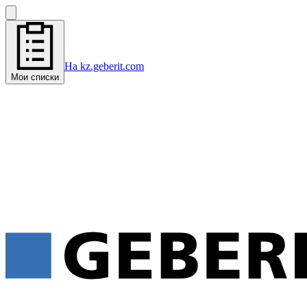
На kz.geberit.com
Мои списки