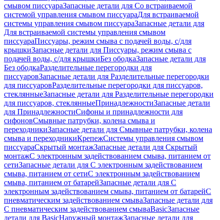
смывом писсуара
Запасные детали для Со встраиваемой
системой управления смывом писсуара
Для встраиваемой
системы управления смывом писсуара
Запасные детали для
Для встраиваемой системы управления смывом
писсуара
Писсуары, режим смыва с подачей воды, с/для
крышки
Запасные детали для Писсуары, режим смыва с
подачей воды, с/для крышки
Без ободка
Запасные детали для
Без ободка
Разделительные перегородки для
писсуаров
Запасные детали для Разделительные перегородки
для писсуаров
Разделительные перегородки для писсуаров,
стеклянные
Запасные детали для Разделительные перегородки
для писсуаров, стеклянные
Принадлежности
Запасные детали
для Принадлежности
Сифоны и принадлежности для
сифонов
Смывные патрубки, колена смыва и
переходники
Запасные детали для Смывные патрубки, колена
смыва и переходники
Крепеж
Системы управления смывом
писсуара
Скрытый монтаж
Запасные детали для Скрытый
монтаж
С электронным задействованием смыва, питанием от
сети
Запасные детали для С электронным задействованием
смыва, питанием от сети
С электронным задействованием
смыва, питанием от батарей
Запасные детали для С
электронным задействованием смыва, питанием от батарей
С
пневматическим задействованием смыва
Запасные детали для
С пневматическим задействованием смыва
Basic
Запасные
детали для Basic
Наружный монтаж
Запасные детали для