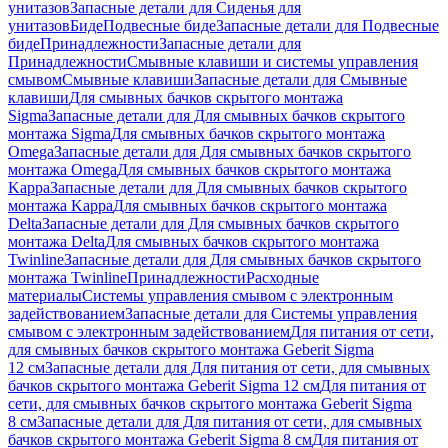
унитазов
Запасные детали для Сиденья для
унитазов
Биде
Подвесные биде
Запасные детали для Подвесные
биде
Принадлежности
Запасные детали для
Принадлежности
Смывные клавиши и системы управления
смывом
Смывные клавиши
Запасные детали для Смывные
клавиши
Для смывных бачков скрытого монтажа
Sigma
Запасные детали для Для смывных бачков скрытого
монтажа Sigma
Для смывных бачков скрытого монтажа
Omega
Запасные детали для Для смывных бачков скрытого
монтажа Omega
Для смывных бачков скрытого монтажа
Kappa
Запасные детали для Для смывных бачков скрытого
монтажа Kappa
Для смывных бачков скрытого монтажа
Delta
Запасные детали для Для смывных бачков скрытого
монтажа Delta
Для смывных бачков скрытого монтажа
Twinline
Запасные детали для Для смывных бачков скрытого
монтажа Twinline
Принадлежности
Расходные
материалы
Системы управления смывом с электронным
задействованием
Запасные детали для Системы управления
смывом с электронным задействованием
Для питания от сети,
для смывных бачков скрытого монтажа Geberit Sigma
12 см
Запасные детали для Для питания от сети, для смывных
бачков скрытого монтажа Geberit Sigma 12 см
Для питания от
сети, для смывных бачков скрытого монтажа Geberit Sigma
8 см
Запасные детали для Для питания от сети, для смывных
бачков скрытого монтажа Geberit Sigma 8 см
Для питания от