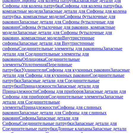
раковин
Сифоны для колена патрубка
Запасные детали для
Сифоны для колена патрубка
Сифоны для колена патрубка,
компактные модели
Запасные детали для Сифоны для колена
патрубка, компактные модели
Сифоны бутылочные для
раковин
Запасные детали для Сифоны бутылочные для
раковин
Сифоны бутылочные для раковин, компактные
модели
Запасные детали для Сифоны бутылочные для
раковин, компактные модели
Внутристенные
сифоны
Запасные детали для Внутристенные
сифоны
Соединительные элементы для раковины
Запасные
детали для Соединительные элементы для
раковины
Облицовка
Соединительные
элементы
Уплотнения
Переливные
патрубки
Удлинители
Сифоны для кухонных раковин
Запасные
детали для Сифоны для кухонных раковин
Соединительные
патрубки
Запасные детали для Соединительные
патрубки
Принадлежности
Запасные детали для
Принадлежности
Сифоны для приборов
Запасные детали для
Сифоны для приборов
Соединительные элементы
Запасные
детали для Соединительные
элементы
Принадлежности
Сифоны для сливных
раковин
Запасные детали для Сифоны для сливных
раковин
Сифоны
Запасные детали для
Сифоны
Соединительные патрубки
Запасные детали для
Соединительные патрубки
Донные клапаны
Запасные детали