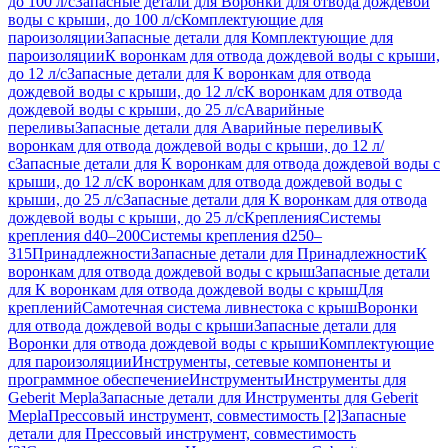
до 100 л/с
Запасные детали для Воронки для отвода дождевой
воды с крыши, до 100 л/с
Комплектующие для
пароизоляции
Запасные детали для Комплектующие для
пароизоляции
К воронкам для отвода дождевой воды с крыши,
до 12 л/с
Запасные детали для К воронкам для отвода
дождевой воды с крыши, до 12 л/с
К воронкам для отвода
дождевой воды с крыши, до 25 л/с
Аварийные
переливы
Запасные детали для Аварийные переливы
К
воронкам для отвода дождевой воды с крыши, до 12 л/
с
Запасные детали для К воронкам для отвода дождевой воды с
крыши, до 12 л/с
К воронкам для отвода дождевой воды с
крыши, до 25 л/с
Запасные детали для К воронкам для отвода
дождевой воды с крыши, до 25 л/с
Крепления
Системы
крепления d40–200
Системы крепления d250–
315
Принадлежности
Запасные детали для Принадлежности
К
воронкам для отвода дождевой воды с крыш
Запасные детали
для К воронкам для отвода дождевой воды с крыш
Для
креплений
Самотечная система ливнестока с крыш
Воронки
для отвода дождевой воды с крыши
Запасные детали для
Воронки для отвода дождевой воды с крыши
Комплектующие
для пароизоляции
Инструменты, сетевые компоненты и
программное обеспечение
Инструменты
Инструменты для
Geberit Mepla
Запасные детали для Инструменты для Geberit
Mepla
Прессовый инструмент, совместимость [2]
Запасные
детали для Прессовый инструмент, совместимость