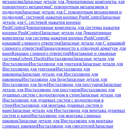
механизма
Запасные детали для Декоративные комплекты для
поворотного механизма
С поворотным механизмом и
подводом
Запасные детали для С поворотным механизмом и
подводом
С системой нажатия кнопки PushControl
Запасные
детали для С системой нажатия кнопки
PushControl
Декоративные комплекты для системы нажатия
кнопки PushControl
Запасные детали для Декоративные
комплекты для системы нажатия кнопки PushControl
С
крышкой сливного отверстия
Запасные детали для С крышкой
сливного отверстия
Принадлежности к отводной арматуре для
ванн
Крышки сливного отверстия
Монтажные и смывные
системы
Geberit Duofix
Инсталляции
Запасные детали для
Инсталляции
Инсталляции для унитазов
Запасные детали для
Инсталляции для унитазов
Инсталляции для
раковины
Запасные детали для Инсталляции для
раковины
Инсталляции для биде
Запасные детали для
Инсталляции для биде
Инсталляции для писсуаров
Запасные
детали для Инсталляции для писсуаров
Инсталляции для
душевых систем с водоотводом в стене
Запасные детали для
Инсталляции для душевых систем с водоотводом в
стене
Инсталляции для монтажа душевых систем и
ванн
Запасные детали для Инсталляции для монтажа душевых
систем и ванн
Инсталляции для монтажа сливных
раковин
Запасные детали для Инсталляции для монтажа
сливных раковин
Инсталляции для смесителей
Запасные