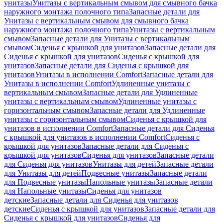
унитазы
Унитазы с вертикальным смывом для смывного бачка
наружного монтажа полочного типа
Запасные детали для
Унитазы с вертикальным смывом для смывного бачка
наружного монтажа полочного типа
Унитазы с вертикальным
смывом
Запасные детали для Унитазы с вертикальным
смывом
Сиденья с крышкой для унитазов
Запасные детали для
Сиденья с крышкой для унитазов
Сиденья с крышкой для
унитазов
Запасные детали для Сиденья с крышкой для
унитазов
Унитазы в исполнении Comfort
Запасные детали для
Унитазы в исполнении Comfort
Удлиненные унитазы с
вертикальным смывом
Запасные детали для Удлиненные
унитазы с вертикальным смывом
Удлиненные унитазы с
горизонтальным смывом
Запасные детали для Удлиненные
унитазы с горизонтальным смывом
Сиденья с крышкой для
унитазов в исполнении Comfort
Запасные детали для Сиденья
с крышкой для унитазов в исполнении Comfort
Сиденья с
крышкой для унитазов
Запасные детали для Сиденья с
крышкой для унитазов
Сиденья для унитазов
Запасные детали
для Сиденья для унитазов
Унитазы для детей
Запасные детали
для Унитазы для детей
Подвесные унитазы
Запасные детали
для Подвесные унитазы
Напольные унитазы
Запасные детали
для Напольные унитазы
Сиденья для унитазов
детские
Запасные детали для Сиденья для унитазов
детские
Сиденья с крышкой для унитазов
Запасные детали для
Сиденья с крышкой для унитазов
Сиденья для