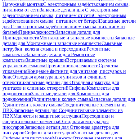
Наружный монтаж
С электронным задействованием смыва,
питанием от сети
Запасные детали для С электронным
задействованием смыва, питанием от сети
С электронным
задействованием смыва, питанием от батарей
Запасные детали
для С электронным задействованием смыва, питанием от
батарей
Принадлежности
Запасные детали для
Принадлежности
Монтажные и запасные комплекты
Запасные
детали для Монтажные и запасные комплекты
Смывные
патрубки, колена смыва и переходники
Ремонтные
комплекты
Запасные детали для Ремонтные
комплекты
Защитные крышки
Встраиваемые системы
управления смывом
Прочие принадлежности
Средства
управления
Концевые фитинги для унитазов, писсуаров и
биде
Отводная арматура для унитазов и сливных
отверстий
Запасные детали для Отводная арматура для
унитазов и сливных отверстий
Сифоны
Комплекты для
подключения
Запасные детали для Комплекты для
подключения
Удлинители к колену смыва
Запасные детали для
Удлинители к колену смыва
Соединительные элементы из
ПВХ
Запасные детали для Соединительные элементы из
ПВХ
Манжеты и защитные заглушки
Переходники и
соединительные элементы
Отводная арматура для
писсуаров
Запасные детали для Отводная арматура для
писсуаров
Cифоны для писсуаров
Запасные детали для
Cифоны для писсуаров
Манжеты
Отводная арматура для