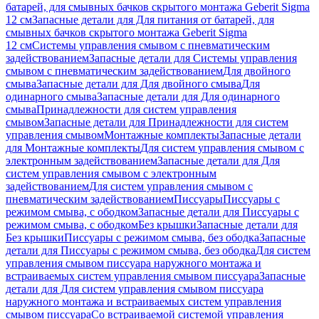
батарей, для смывных бачков скрытого монтажа Geberit Sigma
12 см
Запасные детали для Для питания от батарей, для
смывных бачков скрытого монтажа Geberit Sigma
12 см
Системы управления смывом с пневматическим
задействованием
Запасные детали для Системы управления
смывом с пневматическим задействованием
Для двойного
смыва
Запасные детали для Для двойного смыва
Для
одинарного смыва
Запасные детали для Для одинарного
смыва
Принадлежности для систем управления
смывом
Запасные детали для Принадлежности для систем
управления смывом
Монтажные комплекты
Запасные детали
для Монтажные комплекты
Для систем управления смывом с
электронным задействованием
Запасные детали для Для
систем управления смывом с электронным
задействованием
Для систем управления смывом с
пневматическим задействованием
Писсуары
Писсуары с
режимом смыва, с ободком
Запасные детали для Писсуары с
режимом смыва, с ободком
Без крышки
Запасные детали для
Без крышки
Писсуары с режимом смыва, без ободка
Запасные
детали для Писсуары с режимом смыва, без ободка
Для систем
управления смывом писсуара наружного монтажа и
встраиваемых систем управления смывом писсуара
Запасные
детали для Для систем управления смывом писсуара
наружного монтажа и встраиваемых систем управления
смывом писсуара
Со встраиваемой системой управления