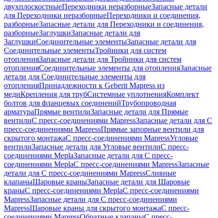
двухплоскостные
Переходники неразборные
Запасные детали
для Переходники неразборные
Переходники и соединения,
разборные
Запасные детали для Переходники и соединения,
разборные
Заглушки
Запасные детали для
Заглушки
Соединительные элементы
Запасные детали для
Соединительные элементы
Тройники для систем
отопления
Запасные детали для Тройники для систем
отопления
Соединительные элементы для отопления
Запасные
детали для Соединительные элементы для
отопления
Принадлежности к Geberit Mapress из
меди
Крепления для труб
Системные уплотнения
Комплект
болтов для фланцевых соединений
Трубопроводная
арматура
Прямые вентили
Запасные детали для Прямые
вентили
С пресс-соединениями Mapress
Запасные детали для С
пресс-соединениями Mapress
Прямые запорные вентили для
скрытого монтажа
С пресс-соединениями Mapress
Угловые
вентили
Запасные детали для Угловые вентили
С пресс-
соединениями Mepla
Запасные детали для С пресс-
соединениями Mepla
С пресс-соединениями Mapress
Запасные
детали для С пресс-соединениями Mapress
Сливные
клапаны
Шаровые краны
Запасные детали для Шаровые
краны
С пресс-соединениями Mepla
С пресс-соединениями
Mapress
Запасные детали для С пресс-соединениями
Mapress
Шаровые краны для скрытого монтажа
С пресс-
соединениями Mapress
Обратные клапаны
С пресс-