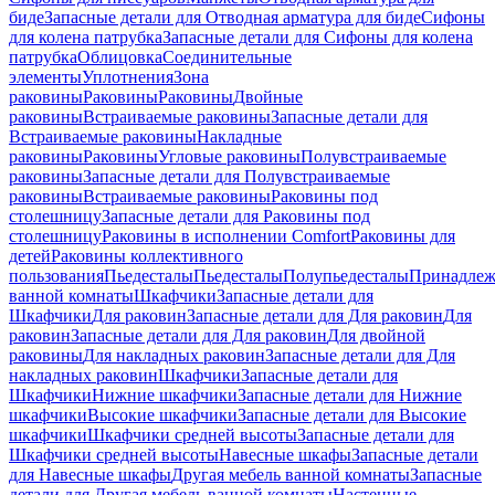
биде
Запасные детали для Отводная арматура для биде
Сифоны
для колена патрубка
Запасные детали для Сифоны для колена
патрубка
Облицовка
Соединительные
элементы
Уплотнения
Зона
раковины
Раковины
Раковины
Двойные
раковины
Встраиваемые раковины
Запасные детали для
Встраиваемые раковины
Накладные
раковины
Раковины
Угловые раковины
Полувстраиваемые
раковины
Запасные детали для Полувстраиваемые
раковины
Встраиваемые раковины
Раковины под
столешницу
Запасные детали для Раковины под
столешницу
Раковины в исполнении Comfort
Pаковины для
детей
Раковины коллективного
пользования
Пьедесталы
Пьедесталы
Полупьедесталы
Принадлеж
ванной комнаты
Шкафчики
Запасные детали для
Шкафчики
Для раковин
Запасные детали для Для раковин
Для
раковин
Запасные детали для Для раковин
Для двойной
раковины
Для накладных pаковин
Запасные детали для Для
накладных pаковин
Шкафчики
Запасные детали для
Шкафчики
Нижние шкафчики
Запасные детали для Нижние
шкафчики
Высокие шкафчики
Запасные детали для Высокие
шкафчики
Шкафчики средней высоты
Запасные детали для
Шкафчики средней высоты
Навесные шкафы
Запасные детали
для Навесные шкафы
Другая мебель ванной комнаты
Запасные
детали для Другая мебель ванной комнаты
Настенные