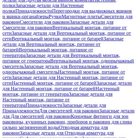
полки
Запасные детали для Настенные
полки
Принадлежности
Перегородки для выдвижных ящиков
и ящики-органайзеры
Ручки
Магнитные плиты
Смесители для
раковин
Смесители для раковин
Запасные детали для
Смесители для раковин
Вертикальный монтаж, питание от
сети
Запасные детали для Вертикальный монтаж, питание от
сети
Вертикальный монтаж, питание от батарей
Запасные
детали для Вертикальный монтаж, питание от
батарей
Вертикальный монтаж, питание от
генератора
Запасные детали для Вертикальный монтаж,
питание от генератора
Вертикальный монтаж, однорычажный
смеситель
Запасные детали для Вертикальный монтаж,
однорычажный смеситель
Настенный монтаж, питание от
сети
Запасные детали для Настенный монтаж, питание от
сети
Настенный монтаж, питание от батарей
Запасные детали
для Настенный монтаж, питание от батарей
Настенный
монтаж, питание от генератора
Запасные детали для
Настенный монтаж, питание от
генератора
Принадлежности
Запасные детали для
Принадлежности
Для смесителей для раковин
Запасные детали
для Для смесителей для раковин
Концевые фитинги для зон
раковины, кухонных раковин, приборов и раковин для слива
сильно загрязненной воды
Отводная арматура для
раковин
Запасные детали для Отводная арматура для