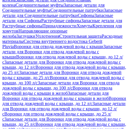
колена
Соединительные муфты
Запасные детали для
Соединительные муфты
Соединительные патрубки
Запасные
детали для Соединительные патрубки
Сифоны
Запасные
детали для Сифоны
Раструбные сифоны
Запасные детали для
Раструбные сифоны
Принадлежности
Хомуты
Крепления для
хомутов
Направляющие опорные
желоба
Заглушки
Уплотнения
Строительная защита
Расходные
материалы
Система внутреннего водостока Geberit
Pluvia
Воронки для отвода дождевой воды с крыши
Запасные
детали для Воронки для отвода дождевой воды с
крыши
Воронки для отвода дождевой воды с крыши, до 12 л/
с
Запасные детали для Воронки для отвода дождевой воды с
крыши, до 12 л/с
Воронки для отвода дождевой воды с крыши,
до 25 л/с
Запасные детали для Воронки для отвода дождевой
воды с крыши, до 25 л/с
Воронки для отвода дождевой воды с
крыши, до 100 л/с
Запасные детали для Воронки для отвода
дождевой воды с крыши, до 100 л/с
Воронки для отвода
дождевой воды с крыши в желоб
Запасные детали для
Воронки для отвода дождевой воды с крыши в желоб
Воронки
для отвода дождевой воды с крыши, до 12 л/с
Запасные детали
для Воронки для отвода дождевой воды с крыши, до 12 л/
с
Воронки для отвода дождевой воды с крыши, до 25 л/
с
Запасные детали для Воронки для отвода дождевой воды с
крыши, до 25 л/с
Воронки для отвода дождевой воды с крыши,