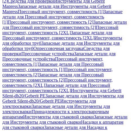
[2]
Средства для проверки
Инструменты для Geberit
Mapress
Запасные детали для Инструменты для Geberit
Mapress
Прессовый инструмент, совместимость [1]
Запасные
детали для Прессовый инструмент, совместимость
[1]
Прессовый инструмент, совместимость [2]
Запасные детали
для Прессовый инструмент, совместимость [2]
Прессовый
инструмент, совместимость [2XL]
Запасные детали для
Прессовый инструмент, совместимость [2XL]
Инструменты
для обработки труб
Запасные детали для Инструменты для
обработки труб
Опрессовочная заглушка
Средства для
проверки
Прессовочные устройства
Запасные детали для
Прессовочные устройства
Прессовый инструмент,
совместимость [1]
Запасные детали для Прессовый
инструмент, совместимость [1]
Прессовый инструмент,
совместимость [2]
Запасные детали для Прессовый
инструмент, совместимость [2]
Прессовый инструмент,
совместимость [2XL]
Запасные детали для Прессовый
инструмент, совместимость [2XL]
Инструменты для Geberit
Silent-db20/Geberit PE
Запасные детали для Инструменты для
Geberit Silent-db20/Geberit PE
Инструменты для
электросварки
Запасные детали для Инструменты для
электросварки
Принадлежности к электросварочным
аппаратам
Инструменты для стыковой сварки
Запасные детали
для Инструменты для стыковой сварки
Насадки к аппаратам
для стыковой сварки
Запасные детали для Насадки к