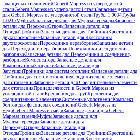
фланцевых соединений
Geberit Mapress из углеродистой
стали
Geberit Mapress из углеродистой стали
Запасные детали
для Geberit Mapress из углеродистой стали
Трубы 1.0034
Трубы
1.0215
Муфты
Запасные детали для Муфты
Переходы
Запасные
детали для Переходы
Отводы
Запасные детали для
Отводы
Тройники
Запасные детали для Тройники
Крестовины
двухплоскостные
Запасные детали для Крестовины
двухплоскостные
Переходники неразборные
Запасные детали
для Переходники неразборные
Переходники и соединения,
разборные
Запасные детали для Переходники и соединения,
разборные
Компенсаторы
Запасные детали для
Компенсаторы
Заглушки
Запасные детали для
Заглушки
Тройники для систем отопления
Запасные детали для
Тройники для систем отопления
Соединительные элементы
для отопления
Запасные детали для Соединительные элементы
для отопления
Принадлежности к Geberit Mapress из
углеродистой стали
Крепления для труб
Крепления для
соединительных элементов
Системные уплотнения
Комплект
болтов для фланцевых соединений
Geberit Mapress из
меди
Geberit Mapress из меди
Запасные детали для Geberit
Mapress из меди
Муфты
Запасные детали для
Муфты
Переходы
Запасные детали для
Переходы
Отводы
Запасные детали для
Отводы
Тройники
Запасные детали для Тройники
Крестовины
двухплоскостные
Запасные детали для Крестовины