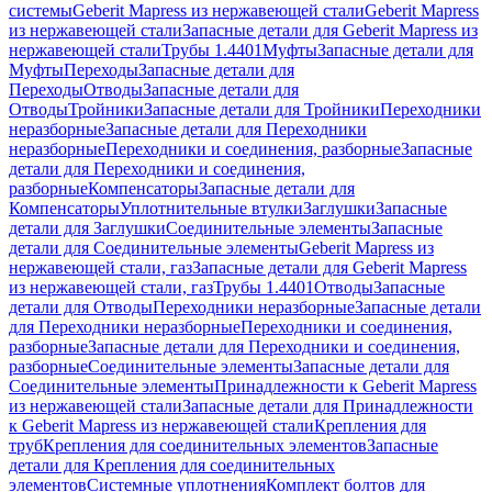
системы
Geberit Mapress из нержавеющей стали
Geberit Mapress
из нержавеющей стали
Запасные детали для Geberit Mapress из
нержавеющей стали
Трубы 1.4401
Муфты
Запасные детали для
Муфты
Переходы
Запасные детали для
Переходы
Отводы
Запасные детали для
Отводы
Тройники
Запасные детали для Тройники
Переходники
неразборные
Запасные детали для Переходники
неразборные
Переходники и соединения, разборные
Запасные
детали для Переходники и соединения,
разборные
Компенсаторы
Запасные детали для
Компенсаторы
Уплотнительные втулки
Заглушки
Запасные
детали для Заглушки
Соединительные элементы
Запасные
детали для Соединительные элементы
Geberit Mapress из
нержавеющей стали, газ
Запасные детали для Geberit Mapress
из нержавеющей стали, газ
Трубы 1.4401
Отводы
Запасные
детали для Отводы
Переходники неразборные
Запасные детали
для Переходники неразборные
Переходники и соединения,
разборные
Запасные детали для Переходники и соединения,
разборные
Соединительные элементы
Запасные детали для
Соединительные элементы
Принадлежности к Geberit Mapress
из нержавеющей стали
Запасные детали для Принадлежности
к Geberit Mapress из нержавеющей стали
Крепления для
труб
Крепления для соединительных элементов
Запасные
детали для Крепления для соединительных
элементов
Системные уплотнения
Комплект болтов для