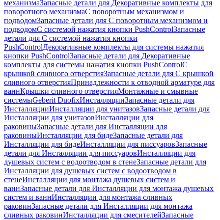
механизма
Запасные детали для Декоративные комплекты для
поворотного механизма
С поворотным механизмом и
подводом
Запасные детали для С поворотным механизмом и
подводом
С системой нажатия кнопки PushControl
Запасные
детали для С системой нажатия кнопки
PushControl
Декоративные комплекты для системы нажатия
кнопки PushControl
Запасные детали для Декоративные
комплекты для системы нажатия кнопки PushControl
С
крышкой сливного отверстия
Запасные детали для С крышкой
сливного отверстия
Принадлежности к отводной арматуре для
ванн
Крышки сливного отверстия
Монтажные и смывные
системы
Geberit Duofix
Инсталляции
Запасные детали для
Инсталляции
Инсталляции для унитазов
Запасные детали для
Инсталляции для унитазов
Инсталляции для
раковины
Запасные детали для Инсталляции для
раковины
Инсталляции для биде
Запасные детали для
Инсталляции для биде
Инсталляции для писсуаров
Запасные
детали для Инсталляции для писсуаров
Инсталляции для
душевых систем с водоотводом в стене
Запасные детали для
Инсталляции для душевых систем с водоотводом в
стене
Инсталляции для монтажа душевых систем и
ванн
Запасные детали для Инсталляции для монтажа душевых
систем и ванн
Инсталляции для монтажа сливных
раковин
Запасные детали для Инсталляции для монтажа
сливных раковин
Инсталляции для смесителей
Запасные