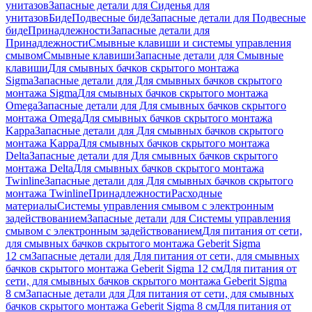
унитазов
Запасные детали для Сиденья для
унитазов
Биде
Подвесные биде
Запасные детали для Подвесные
биде
Принадлежности
Запасные детали для
Принадлежности
Смывные клавиши и системы управления
смывом
Смывные клавиши
Запасные детали для Смывные
клавиши
Для смывных бачков скрытого монтажа
Sigma
Запасные детали для Для смывных бачков скрытого
монтажа Sigma
Для смывных бачков скрытого монтажа
Omega
Запасные детали для Для смывных бачков скрытого
монтажа Omega
Для смывных бачков скрытого монтажа
Kappa
Запасные детали для Для смывных бачков скрытого
монтажа Kappa
Для смывных бачков скрытого монтажа
Delta
Запасные детали для Для смывных бачков скрытого
монтажа Delta
Для смывных бачков скрытого монтажа
Twinline
Запасные детали для Для смывных бачков скрытого
монтажа Twinline
Принадлежности
Расходные
материалы
Системы управления смывом с электронным
задействованием
Запасные детали для Системы управления
смывом с электронным задействованием
Для питания от сети,
для смывных бачков скрытого монтажа Geberit Sigma
12 см
Запасные детали для Для питания от сети, для смывных
бачков скрытого монтажа Geberit Sigma 12 см
Для питания от
сети, для смывных бачков скрытого монтажа Geberit Sigma
8 см
Запасные детали для Для питания от сети, для смывных
бачков скрытого монтажа Geberit Sigma 8 см
Для питания от