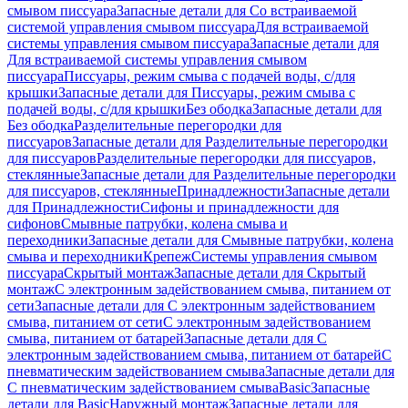
смывом писсуара
Запасные детали для Со встраиваемой
системой управления смывом писсуара
Для встраиваемой
системы управления смывом писсуара
Запасные детали для
Для встраиваемой системы управления смывом
писсуара
Писсуары, режим смыва с подачей воды, с/для
крышки
Запасные детали для Писсуары, режим смыва с
подачей воды, с/для крышки
Без ободка
Запасные детали для
Без ободка
Разделительные перегородки для
писсуаров
Запасные детали для Разделительные перегородки
для писсуаров
Разделительные перегородки для писсуаров,
стеклянные
Запасные детали для Разделительные перегородки
для писсуаров, стеклянные
Принадлежности
Запасные детали
для Принадлежности
Сифоны и принадлежности для
сифонов
Смывные патрубки, колена смыва и
переходники
Запасные детали для Смывные патрубки, колена
смыва и переходники
Крепеж
Системы управления смывом
писсуара
Скрытый монтаж
Запасные детали для Скрытый
монтаж
С электронным задействованием смыва, питанием от
сети
Запасные детали для С электронным задействованием
смыва, питанием от сети
С электронным задействованием
смыва, питанием от батарей
Запасные детали для С
электронным задействованием смыва, питанием от батарей
С
пневматическим задействованием смыва
Запасные детали для
С пневматическим задействованием смыва
Basic
Запасные
детали для Basic
Наружный монтаж
Запасные детали для