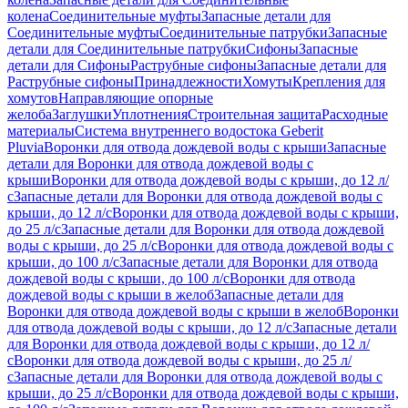
колена
Соединительные муфты
Запасные детали для
Соединительные муфты
Соединительные патрубки
Запасные
детали для Соединительные патрубки
Сифоны
Запасные
детали для Сифоны
Раструбные сифоны
Запасные детали для
Раструбные сифоны
Принадлежности
Хомуты
Крепления для
хомутов
Направляющие опорные
желоба
Заглушки
Уплотнения
Строительная защита
Расходные
материалы
Система внутреннего водостока Geberit
Pluvia
Воронки для отвода дождевой воды с крыши
Запасные
детали для Воронки для отвода дождевой воды с
крыши
Воронки для отвода дождевой воды с крыши, до 12 л/
с
Запасные детали для Воронки для отвода дождевой воды с
крыши, до 12 л/с
Воронки для отвода дождевой воды с крыши,
до 25 л/с
Запасные детали для Воронки для отвода дождевой
воды с крыши, до 25 л/с
Воронки для отвода дождевой воды с
крыши, до 100 л/с
Запасные детали для Воронки для отвода
дождевой воды с крыши, до 100 л/с
Воронки для отвода
дождевой воды с крыши в желоб
Запасные детали для
Воронки для отвода дождевой воды с крыши в желоб
Воронки
для отвода дождевой воды с крыши, до 12 л/с
Запасные детали
для Воронки для отвода дождевой воды с крыши, до 12 л/
с
Воронки для отвода дождевой воды с крыши, до 25 л/
с
Запасные детали для Воронки для отвода дождевой воды с
крыши, до 25 л/с
Воронки для отвода дождевой воды с крыши,