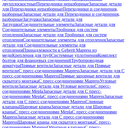
двухплоскостные
Переходники неразборные
Запасные детали
для Переходники неразборные
Переходники и соединения,
разборные
Запасные детали для Переходники и соединения,
разборные
Заглушки
Запасные детали для
Заглушки
Соединительные элементы
Запасные детали для
Соединительные элементы
Тройники для систем
отопления
Запасные детали для Тройники для систем
отопления
Соединительные элементы для отопления
Запасные
детали для Соединительные элементы для
отопления
Принадлежности к Geberit Mapress из
меди
Крепления для труб
Системные уплотнения
Комплект
болтов для фланцевых соединений
Трубопроводная
арматура
Прямые вентили
Запасные детали для Прямые
вентили
С пресс-соединениями Mapress
Запасные детали для С
пресс-соединениями Mapress
Прямые запорные вентили для
скрытого монтажа
С пресс-соединениями Mapress
Угловые
вентили
Запасные детали для Угловые вентили
С пресс-
соединениями Mepla
Запасные детали для С пресс-
соединениями Mepla
С пресс-соединениями Mapress
Запасные
детали для С пресс-соединениями Mapress
Сливные
клапаны
Шаровые краны
Запасные детали для Шаровые
краны
С пресс-соединениями Mepla
С пресс-соединениями
Mapress
Запасные детали для С пресс-соединениями
Mapress
Шаровые краны для скрытого монтажа
С пресс-
соединениями Mapress
Обратные клапаны
С пресс-