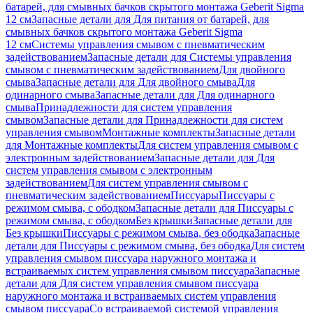
батарей, для смывных бачков скрытого монтажа Geberit Sigma
12 см
Запасные детали для Для питания от батарей, для
смывных бачков скрытого монтажа Geberit Sigma
12 см
Системы управления смывом с пневматическим
задействованием
Запасные детали для Системы управления
смывом с пневматическим задействованием
Для двойного
смыва
Запасные детали для Для двойного смыва
Для
одинарного смыва
Запасные детали для Для одинарного
смыва
Принадлежности для систем управления
смывом
Запасные детали для Принадлежности для систем
управления смывом
Монтажные комплекты
Запасные детали
для Монтажные комплекты
Для систем управления смывом с
электронным задействованием
Запасные детали для Для
систем управления смывом с электронным
задействованием
Для систем управления смывом с
пневматическим задействованием
Писсуары
Писсуары с
режимом смыва, с ободком
Запасные детали для Писсуары с
режимом смыва, с ободком
Без крышки
Запасные детали для
Без крышки
Писсуары с режимом смыва, без ободка
Запасные
детали для Писсуары с режимом смыва, без ободка
Для систем
управления смывом писсуара наружного монтажа и
встраиваемых систем управления смывом писсуара
Запасные
детали для Для систем управления смывом писсуара
наружного монтажа и встраиваемых систем управления
смывом писсуара
Со встраиваемой системой управления