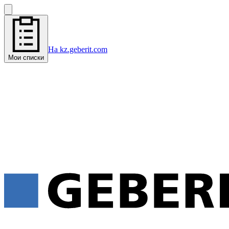
На kz.geberit.com
Мои списки