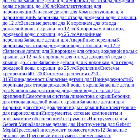
до 100 л/с
Запасные детали для Воронки для отвода дождевой
воды с крыши, до 100 л/с
Комплектующие для
пароизоляции
Запасные детали для Комплектующие для
пароизоляции
К воронкам для отвода дождевой воды с крыши,
до 12 л/с
Запасные детали для К воронкам для отвода
дождевой воды с крыши, до 12 л/с
К воронкам для отвода
дождевой воды с крыши, до 25 л/с
Аварийные
переливы
Запасные детали для Аварийные переливы
К
воронкам для отвода дождевой воды с крыши, до 12 л/
с
Запасные детали для К воронкам для отвода дождевой воды с
крыши, до 12 л/с
К воронкам для отвода дождевой воды с
крыши, до 25 л/с
Запасные детали для К воронкам для отвода
дождевой воды с крыши, до 25 л/с
Крепления
Системы
крепления d40–200
Системы крепления d250–
315
Принадлежности
Запасные детали для Принадлежности
К
воронкам для отвода дождевой воды с крыш
Запасные детали
для К воронкам для отвода дождевой воды с крыш
Для
креплений
Самотечная система ливнестока с крыш
Воронки
для отвода дождевой воды с крыши
Запасные детали для
Воронки для отвода дождевой воды с крыши
Комплектующие
для пароизоляции
Инструменты, сетевые компоненты и
программное обеспечение
Инструменты
Инструменты для
Geberit Mepla
Запасные детали для Инструменты для Geberit
Mepla
Прессовый инструмент, совместимость [2]
Запасные
детали для Прессовый инструмент, совместимость