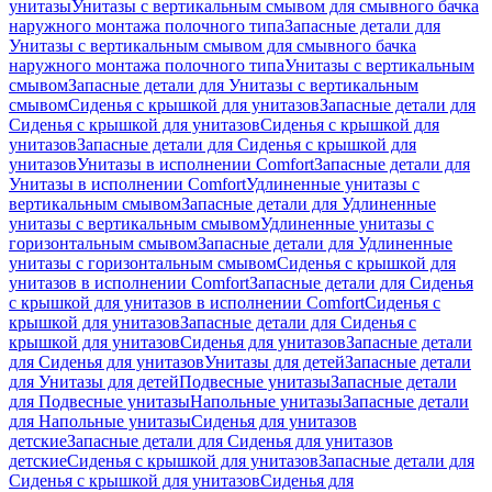
унитазы
Унитазы с вертикальным смывом для смывного бачка
наружного монтажа полочного типа
Запасные детали для
Унитазы с вертикальным смывом для смывного бачка
наружного монтажа полочного типа
Унитазы с вертикальным
смывом
Запасные детали для Унитазы с вертикальным
смывом
Сиденья с крышкой для унитазов
Запасные детали для
Сиденья с крышкой для унитазов
Сиденья с крышкой для
унитазов
Запасные детали для Сиденья с крышкой для
унитазов
Унитазы в исполнении Comfort
Запасные детали для
Унитазы в исполнении Comfort
Удлиненные унитазы с
вертикальным смывом
Запасные детали для Удлиненные
унитазы с вертикальным смывом
Удлиненные унитазы с
горизонтальным смывом
Запасные детали для Удлиненные
унитазы с горизонтальным смывом
Сиденья с крышкой для
унитазов в исполнении Comfort
Запасные детали для Сиденья
с крышкой для унитазов в исполнении Comfort
Сиденья с
крышкой для унитазов
Запасные детали для Сиденья с
крышкой для унитазов
Сиденья для унитазов
Запасные детали
для Сиденья для унитазов
Унитазы для детей
Запасные детали
для Унитазы для детей
Подвесные унитазы
Запасные детали
для Подвесные унитазы
Напольные унитазы
Запасные детали
для Напольные унитазы
Сиденья для унитазов
детские
Запасные детали для Сиденья для унитазов
детские
Сиденья с крышкой для унитазов
Запасные детали для
Сиденья с крышкой для унитазов
Сиденья для