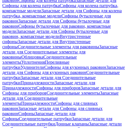
раковин
Сифоны для колена патрубка
Запасные детали для
Сифоны для колена патрубка
Сифоны для колена патрубка,
компактные модели
Запасные детали для Сифоны для колена
патрубка, компактные модели
Сифоны бутылочные для
раковин
Запасные детали для Сифоны бутылочные для
раковин
Сифоны бутылочные для раковин, компактные
модели
Запасные детали для Сифоны бутылочные для
раковин, компактные модели
Внутристенные
сифоны
Запасные детали для Внутристенные
сифоны
Соединительные элементы для раковины
Запасные
детали для Соединительные элементы для
раковины
Облицовка
Соединительные
элементы
Уплотнения
Переливные
патрубки
Удлинители
Сифоны для кухонных раковин
Запасные
детали для Сифоны для кухонных раковин
Соединительные
патрубки
Запасные детали для Соединительные
патрубки
Принадлежности
Запасные детали для
Принадлежности
Сифоны для приборов
Запасные детали для
Сифоны для приборов
Соединительные элементы
Запасные
детали для Соединительные
элементы
Принадлежности
Сифоны для сливных
раковин
Запасные детали для Сифоны для сливных
раковин
Сифоны
Запасные детали для
Сифоны
Соединительные патрубки
Запасные детали для
Соединительные патрубки
Донные клапаны
Запасные детали