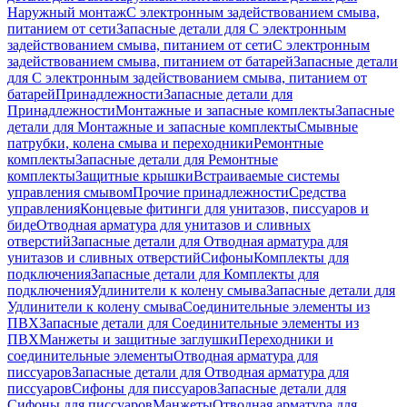
Наружный монтаж
С электронным задействованием смыва,
питанием от сети
Запасные детали для С электронным
задействованием смыва, питанием от сети
С электронным
задействованием смыва, питанием от батарей
Запасные детали
для С электронным задействованием смыва, питанием от
батарей
Принадлежности
Запасные детали для
Принадлежности
Монтажные и запасные комплекты
Запасные
детали для Монтажные и запасные комплекты
Смывные
патрубки, колена смыва и переходники
Ремонтные
комплекты
Запасные детали для Ремонтные
комплекты
Защитные крышки
Встраиваемые системы
управления смывом
Прочие принадлежности
Средства
управления
Концевые фитинги для унитазов, писсуаров и
биде
Отводная арматура для унитазов и сливных
отверстий
Запасные детали для Отводная арматура для
унитазов и сливных отверстий
Сифоны
Комплекты для
подключения
Запасные детали для Комплекты для
подключения
Удлинители к колену смыва
Запасные детали для
Удлинители к колену смыва
Соединительные элементы из
ПВХ
Запасные детали для Соединительные элементы из
ПВХ
Манжеты и защитные заглушки
Переходники и
соединительные элементы
Отводная арматура для
писсуаров
Запасные детали для Отводная арматура для
писсуаров
Cифоны для писсуаров
Запасные детали для
Cифоны для писсуаров
Манжеты
Отводная арматура для