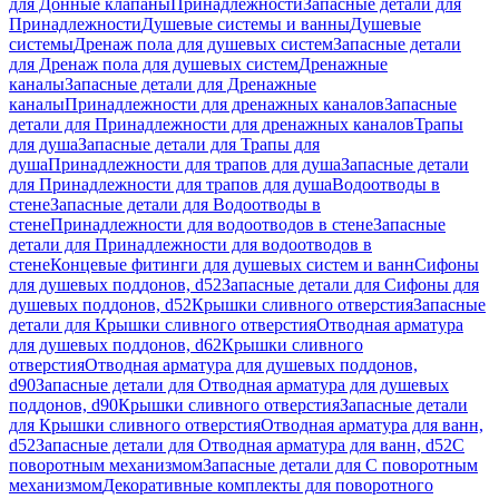
для Донные клапаны
Принадлежности
Запасные детали для
Принадлежности
Душевые системы и ванны
Душевые
системы
Дренаж пола для душевых систем
Запасные детали
для Дренаж пола для душевых систем
Дренажные
каналы
Запасные детали для Дренажные
каналы
Принадлежности для дренажных каналов
Запасные
детали для Принадлежности для дренажных каналов
Трапы
для душа
Запасные детали для Трапы для
душа
Принадлежности для трапов для душа
Запасные детали
для Принадлежности для трапов для душа
Водоотводы в
стене
Запасные детали для Водоотводы в
стене
Принадлежности для водоотводов в стене
Запасные
детали для Принадлежности для водоотводов в
стене
Концевые фитинги для душевых систем и ванн
Сифоны
для душевых поддонов, d52
Запасные детали для Сифоны для
душевых поддонов, d52
Крышки сливного отверстия
Запасные
детали для Крышки сливного отверстия
Отводная арматура
для душевых поддонов, d62
Крышки сливного
отверстия
Отводная арматура для душевых поддонов,
d90
Запасные детали для Отводная арматура для душевых
поддонов, d90
Крышки сливного отверстия
Запасные детали
для Крышки сливного отверстия
Отводная арматура для ванн,
d52
Запасные детали для Отводная арматура для ванн, d52
С
поворотным механизмом
Запасные детали для С поворотным
механизмом
Декоративные комплекты для поворотного