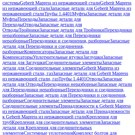
системы
Geberit Mapress из нержавеющей стали
Geberit Mapress
из нержавеющей стали
Запасные детали для Geberit Mapress из
нержавеющей стали
Трубы 1.4401
Муфты
Запасные детали для
Муфты
Переходы
Запасные детали для
Переходы
Отводы
Запасные детали для
Отводы
Тройники
Запасные детали для Тройники
Переходники
неразборные
Запасные детали для Переходники
неразборные
Переходники и соединения, разборные
Запасные
детали для Переходники и соединения,
разборные
Компенсаторы
Запасные детали для
Компенсаторы
Уплотнительные втулки
Заглушки
Запасные
детали для Заглушки
Соединительные элементы
Запасные
детали для Соединительные элементы
Geberit Mapress из
нержавеющей стали, газ
Запасные детали для Geberit Mapress
из нержавеющей стали, газ
Трубы 1.4401
Отводы
Запасные
детали для Отводы
Переходники неразборные
Запасные детали
для Переходники неразборные
Переходники и соединения,
разборные
Запасные детали для Переходники и соединения,
разборные
Соединительные элементы
Запасные детали для
Соединительные элементы
Принадлежности к Geberit Mapress
из нержавеющей стали
Запасные детали для Принадлежности
к Geberit Mapress из нержавеющей стали
Крепления для
труб
Крепления для соединительных элементов
Запасные
детали для Крепления для соединительных
элементов
Системные уплотнения
Комплект болтов для