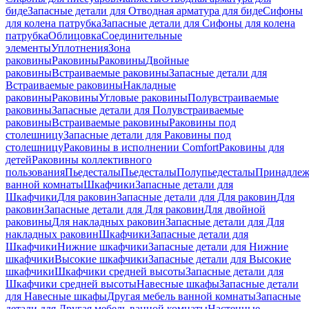
биде
Запасные детали для Отводная арматура для биде
Сифоны
для колена патрубка
Запасные детали для Сифоны для колена
патрубка
Облицовка
Соединительные
элементы
Уплотнения
Зона
раковины
Раковины
Раковины
Двойные
раковины
Встраиваемые раковины
Запасные детали для
Встраиваемые раковины
Накладные
раковины
Раковины
Угловые раковины
Полувстраиваемые
раковины
Запасные детали для Полувстраиваемые
раковины
Встраиваемые раковины
Раковины под
столешницу
Запасные детали для Раковины под
столешницу
Раковины в исполнении Comfort
Pаковины для
детей
Раковины коллективного
пользования
Пьедесталы
Пьедесталы
Полупьедесталы
Принадлеж
ванной комнаты
Шкафчики
Запасные детали для
Шкафчики
Для раковин
Запасные детали для Для раковин
Для
раковин
Запасные детали для Для раковин
Для двойной
раковины
Для накладных pаковин
Запасные детали для Для
накладных pаковин
Шкафчики
Запасные детали для
Шкафчики
Нижние шкафчики
Запасные детали для Нижние
шкафчики
Высокие шкафчики
Запасные детали для Высокие
шкафчики
Шкафчики средней высоты
Запасные детали для
Шкафчики средней высоты
Навесные шкафы
Запасные детали
для Навесные шкафы
Другая мебель ванной комнаты
Запасные
детали для Другая мебель ванной комнаты
Настенные