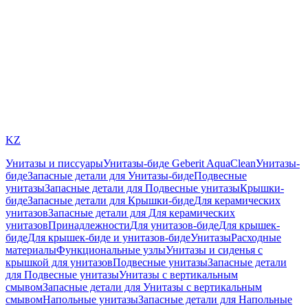
KZ
Унитазы и писсуары
Унитазы-биде Geberit AquaClean
Унитазы-
биде
Запасные детали для Унитазы-биде
Подвесные
унитазы
Запасные детали для Подвесные унитазы
Крышки-
биде
Запасные детали для Крышки-биде
Для керамических
унитазов
Запасные детали для Для керамических
унитазов
Принадлежности
Для унитазов-биде
Для крышек-
биде
Для крышек-биде и унитазов-биде
Унитазы
Расходные
материалы
Функциональные узлы
Унитазы и сиденья с
крышкой для унитазов
Подвесные унитазы
Запасные детали
для Подвесные унитазы
Унитазы с вертикальным
смывом
Запасные детали для Унитазы с вертикальным
смывом
Напольные унитазы
Запасные детали для Напольные