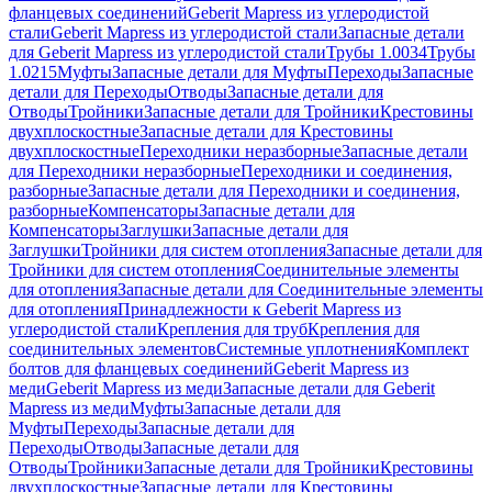
фланцевых соединений
Geberit Mapress из углеродистой
стали
Geberit Mapress из углеродистой стали
Запасные детали
для Geberit Mapress из углеродистой стали
Трубы 1.0034
Трубы
1.0215
Муфты
Запасные детали для Муфты
Переходы
Запасные
детали для Переходы
Отводы
Запасные детали для
Отводы
Тройники
Запасные детали для Тройники
Крестовины
двухплоскостные
Запасные детали для Крестовины
двухплоскостные
Переходники неразборные
Запасные детали
для Переходники неразборные
Переходники и соединения,
разборные
Запасные детали для Переходники и соединения,
разборные
Компенсаторы
Запасные детали для
Компенсаторы
Заглушки
Запасные детали для
Заглушки
Тройники для систем отопления
Запасные детали для
Тройники для систем отопления
Соединительные элементы
для отопления
Запасные детали для Соединительные элементы
для отопления
Принадлежности к Geberit Mapress из
углеродистой стали
Крепления для труб
Крепления для
соединительных элементов
Системные уплотнения
Комплект
болтов для фланцевых соединений
Geberit Mapress из
меди
Geberit Mapress из меди
Запасные детали для Geberit
Mapress из меди
Муфты
Запасные детали для
Муфты
Переходы
Запасные детали для
Переходы
Отводы
Запасные детали для
Отводы
Тройники
Запасные детали для Тройники
Крестовины
двухплоскостные
Запасные детали для Крестовины