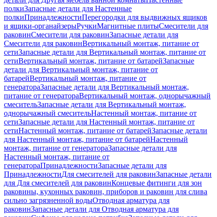
полки
Запасные детали для Настенные
полки
Принадлежности
Перегородки для выдвижных ящиков
и ящики-органайзеры
Ручки
Магнитные плиты
Смесители для
раковин
Смесители для раковин
Запасные детали для
Смесители для раковин
Вертикальный монтаж, питание от
сети
Запасные детали для Вертикальный монтаж, питание от
сети
Вертикальный монтаж, питание от батарей
Запасные
детали для Вертикальный монтаж, питание от
батарей
Вертикальный монтаж, питание от
генератора
Запасные детали для Вертикальный монтаж,
питание от генератора
Вертикальный монтаж, однорычажный
смеситель
Запасные детали для Вертикальный монтаж,
однорычажный смеситель
Настенный монтаж, питание от
сети
Запасные детали для Настенный монтаж, питание от
сети
Настенный монтаж, питание от батарей
Запасные детали
для Настенный монтаж, питание от батарей
Настенный
монтаж, питание от генератора
Запасные детали для
Настенный монтаж, питание от
генератора
Принадлежности
Запасные детали для
Принадлежности
Для смесителей для раковин
Запасные детали
для Для смесителей для раковин
Концевые фитинги для зон
раковины, кухонных раковин, приборов и раковин для слива
сильно загрязненной воды
Отводная арматура для
раковин
Запасные детали для Отводная арматура для