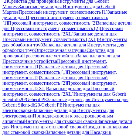
[2]
Средства для проверки
Инструменты для Geberit
Mapress
Запасные детали для Инструменты для Geberit
Mapress
Прессовый инструмент, совместимость [1]
Запасные
детали для Прессовый инструмент, совместимость
[1]
Прессовый инструмент, совместимость [2]
Запасные детали
для Прессовый инструмент, совместимость [2]
Прессовый
инструмент, совместимость [2XL]
Запасные детали для
Прессовый инструмент, совместимость [2XL]
Инструменты
для обработки труб
Запасные детали для Инструменты для
обработки труб
Опрессовочная заглушка
Средства для
проверки
Прессовочные устройства
Запасные детали для
Прессовочные устройства
Прессовый инструмент,
совместимость [1]
Запасные детали для Прессовый
инструмент, совместимость [1]
Прессовый инструмент,
совместимость [2]
Запасные детали для Прессовый
инструмент, совместимость [2]
Прессовый инструмент,
совместимость [2XL]
Запасные детали для Прессовый
инструмент, совместимость [2XL]
Инструменты для Geberit
Silent-db20/Geberit PE
Запасные детали для Инструменты для
Geberit Silent-db20/Geberit PE
Инструменты для
электросварки
Запасные детали для Инструменты для
электросварки
Принадлежности к электросварочным
аппаратам
Инструменты для стыковой сварки
Запасные детали
для Инструменты для стыковой сварки
Насадки к аппаратам
для стыковой сварки
Запасные детали для Насадки к