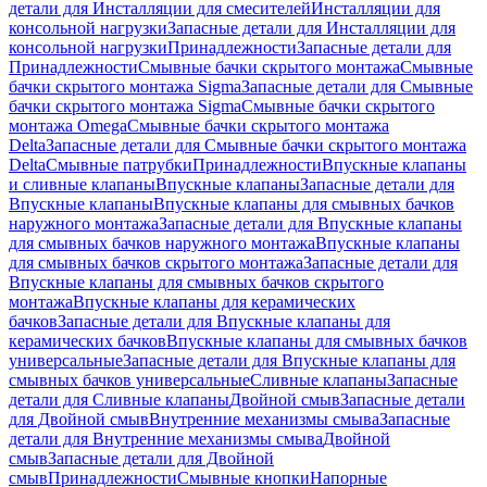
детали для Инсталляции для смесителей
Инсталляции для
консольной нагрузки
Запасные детали для Инсталляции для
консольной нагрузки
Принадлежности
Запасные детали для
Принадлежности
Смывные бачки скрытого монтажа
Смывные
бачки скрытого монтажа Sigma
Запасные детали для Смывные
бачки скрытого монтажа Sigma
Смывные бачки скрытого
монтажа Omega
Смывные бачки скрытого монтажа
Delta
Запасные детали для Смывные бачки скрытого монтажа
Delta
Смывные патрубки
Принадлежности
Впускные клапаны
и сливные клапаны
Впускные клапаны
Запасные детали для
Впускные клапаны
Впускные клапаны для смывных бачков
наружного монтажа
Запасные детали для Впускные клапаны
для смывных бачков наружного монтажа
Впускные клапаны
для смывных бачков скрытого монтажа
Запасные детали для
Впускные клапаны для смывных бачков скрытого
монтажа
Впускные клапаны для керамических
бачков
Запасные детали для Впускные клапаны для
керамических бачков
Впускные клапаны для смывных бачков
универсальные
Запасные детали для Впускные клапаны для
смывных бачков универсальные
Сливные клапаны
Запасные
детали для Сливные клапаны
Двойной смыв
Запасные детали
для Двойной смыв
Внутренние механизмы смыва
Запасные
детали для Внутренние механизмы смыва
Двойной
смыв
Запасные детали для Двойной
смыв
Принадлежности
Смывные кнопки
Напорные