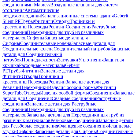
соединениями Mapress
Воздушные клапаны для систем
отопления
Автоматические
воздухоотводчики
Канализационные системы здания
Geberit
Silent-PP
Трубы
Фитинги
Отводы
Тройники и
крестовины
Переходы
Ревизии
Соединения
Раструбные
соединения
Переходники для труб из различных
материалов
Сифоны
Запасные детали для
Сифоны
Соединительные колена
Запасные детали для
Соединительные колена
Соединительный патрубок
Запасные
детали для Соединительный
патрубок
Принадлежности
Заглушки
Уплотнения
Защитная
крышка
Расходные материалы
Geberit
PE
Трубы
Фитинги
Запасные детали для
Фитинги
Отводы
Тройники и
крестовины
Переходы
Ревизии
Запасные детали для
Ревизии
Переходники
Изделия особой формы
Фитинги
SuperTube
Отводы
Изделия особой формы
Соединения
Запасные
детали для Соединения
Сварные соединения
Раструбные
соединения
Запасные детали для Раструбные
соединения
Переходники для труб из различных
материалов
Запасные детали для Переходники для труб из
различных материалов
Резьбовые соединения
Запасные детали
для Резьбовые соединения
Фланцевые соединения
Фланцевые
втулки
Сифоны
Запасные детали для Сифоны
Соединительные
колена
Запасные детали для Соединительные