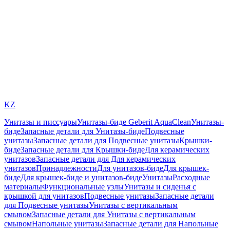
KZ
Унитазы и писсуары
Унитазы-биде Geberit AquaClean
Унитазы-
биде
Запасные детали для Унитазы-биде
Подвесные
унитазы
Запасные детали для Подвесные унитазы
Крышки-
биде
Запасные детали для Крышки-биде
Для керамических
унитазов
Запасные детали для Для керамических
унитазов
Принадлежности
Для унитазов-биде
Для крышек-
биде
Для крышек-биде и унитазов-биде
Унитазы
Расходные
материалы
Функциональные узлы
Унитазы и сиденья с
крышкой для унитазов
Подвесные унитазы
Запасные детали
для Подвесные унитазы
Унитазы с вертикальным
смывом
Запасные детали для Унитазы с вертикальным
смывом
Напольные унитазы
Запасные детали для Напольные