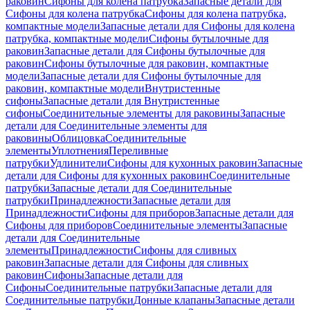
раковин
Сифоны для колена патрубка
Запасные детали для
Сифоны для колена патрубка
Сифоны для колена патрубка,
компактные модели
Запасные детали для Сифоны для колена
патрубка, компактные модели
Сифоны бутылочные для
раковин
Запасные детали для Сифоны бутылочные для
раковин
Сифоны бутылочные для раковин, компактные
модели
Запасные детали для Сифоны бутылочные для
раковин, компактные модели
Внутристенные
сифоны
Запасные детали для Внутристенные
сифоны
Соединительные элементы для раковины
Запасные
детали для Соединительные элементы для
раковины
Облицовка
Соединительные
элементы
Уплотнения
Переливные
патрубки
Удлинители
Сифоны для кухонных раковин
Запасные
детали для Сифоны для кухонных раковин
Соединительные
патрубки
Запасные детали для Соединительные
патрубки
Принадлежности
Запасные детали для
Принадлежности
Сифоны для приборов
Запасные детали для
Сифоны для приборов
Соединительные элементы
Запасные
детали для Соединительные
элементы
Принадлежности
Сифоны для сливных
раковин
Запасные детали для Сифоны для сливных
раковин
Сифоны
Запасные детали для
Сифоны
Соединительные патрубки
Запасные детали для
Соединительные патрубки
Донные клапаны
Запасные детали