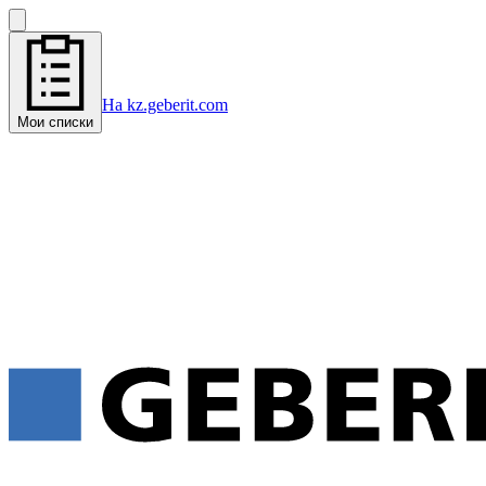
На kz.geberit.com
Мои списки