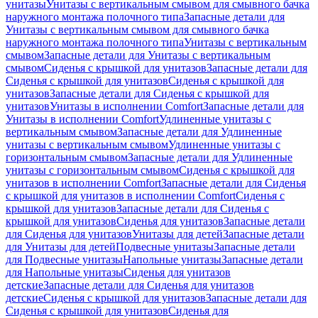
унитазы
Унитазы с вертикальным смывом для смывного бачка
наружного монтажа полочного типа
Запасные детали для
Унитазы с вертикальным смывом для смывного бачка
наружного монтажа полочного типа
Унитазы с вертикальным
смывом
Запасные детали для Унитазы с вертикальным
смывом
Сиденья с крышкой для унитазов
Запасные детали для
Сиденья с крышкой для унитазов
Сиденья с крышкой для
унитазов
Запасные детали для Сиденья с крышкой для
унитазов
Унитазы в исполнении Comfort
Запасные детали для
Унитазы в исполнении Comfort
Удлиненные унитазы с
вертикальным смывом
Запасные детали для Удлиненные
унитазы с вертикальным смывом
Удлиненные унитазы с
горизонтальным смывом
Запасные детали для Удлиненные
унитазы с горизонтальным смывом
Сиденья с крышкой для
унитазов в исполнении Comfort
Запасные детали для Сиденья
с крышкой для унитазов в исполнении Comfort
Сиденья с
крышкой для унитазов
Запасные детали для Сиденья с
крышкой для унитазов
Сиденья для унитазов
Запасные детали
для Сиденья для унитазов
Унитазы для детей
Запасные детали
для Унитазы для детей
Подвесные унитазы
Запасные детали
для Подвесные унитазы
Напольные унитазы
Запасные детали
для Напольные унитазы
Сиденья для унитазов
детские
Запасные детали для Сиденья для унитазов
детские
Сиденья с крышкой для унитазов
Запасные детали для
Сиденья с крышкой для унитазов
Сиденья для