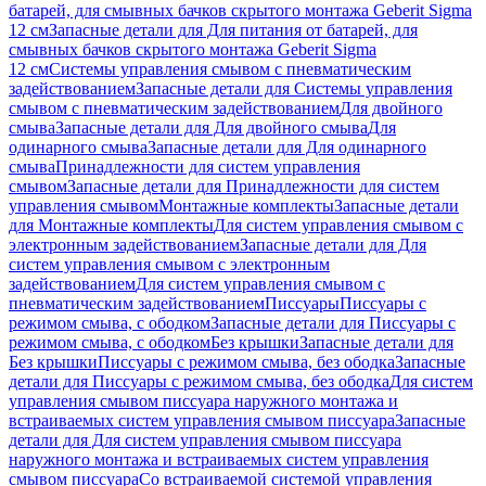
батарей, для смывных бачков скрытого монтажа Geberit Sigma
12 см
Запасные детали для Для питания от батарей, для
смывных бачков скрытого монтажа Geberit Sigma
12 см
Системы управления смывом с пневматическим
задействованием
Запасные детали для Системы управления
смывом с пневматическим задействованием
Для двойного
смыва
Запасные детали для Для двойного смыва
Для
одинарного смыва
Запасные детали для Для одинарного
смыва
Принадлежности для систем управления
смывом
Запасные детали для Принадлежности для систем
управления смывом
Монтажные комплекты
Запасные детали
для Монтажные комплекты
Для систем управления смывом с
электронным задействованием
Запасные детали для Для
систем управления смывом с электронным
задействованием
Для систем управления смывом с
пневматическим задействованием
Писсуары
Писсуары с
режимом смыва, с ободком
Запасные детали для Писсуары с
режимом смыва, с ободком
Без крышки
Запасные детали для
Без крышки
Писсуары с режимом смыва, без ободка
Запасные
детали для Писсуары с режимом смыва, без ободка
Для систем
управления смывом писсуара наружного монтажа и
встраиваемых систем управления смывом писсуара
Запасные
детали для Для систем управления смывом писсуара
наружного монтажа и встраиваемых систем управления
смывом писсуара
Со встраиваемой системой управления