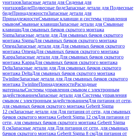
унитазов
Запасные детали для Сиденья для
унитазов
Биде
Подвесные биде
Запасные детали для Подвесные
биде
Принадлежности
Запасные детали для
Принадлежности
Смывные клавиши и системы управления
смывом
Смывные клавиши
Запасные детали для Смывные
клавиши
Для смывных бачков скрытого монтажа
Sigma
Запасные детали для Для смывных бачков скрытого
монтажа Sigma
Для смывных бачков скрытого монтажа
Omega
Запасные детали для Для смывных бачков скрытого
монтажа Omega
Для смывных бачков скрытого монтажа
Kappa
Запасные детали для Для смывных бачков скрытого
монтажа Kappa
Для смывных бачков скрытого монтажа
Delta
Запасные детали для Для смывных бачков скрытого
монтажа Delta
Для смывных бачков скрытого монтажа
Twinline
Запасные детали для Для смывных бачков скрытого
монтажа Twinline
Принадлежности
Расходные
материалы
Системы управления смывом с электронным
задействованием
Запасные детали для Системы управления
смывом с электронным задействованием
Для питания от сети,
для смывных бачков скрытого монтажа Geberit Sigma
12 см
Запасные детали для Для питания от сети, для смывных
бачков скрытого монтажа Geberit Sigma 12 см
Для питания от
сети, для смывных бачков скрытого монтажа Geberit Sigma
8 см
Запасные детали для Для питания от сети, для смывных
бачков скрытого монтажа Geberit Sigma 8 см
Для питания от