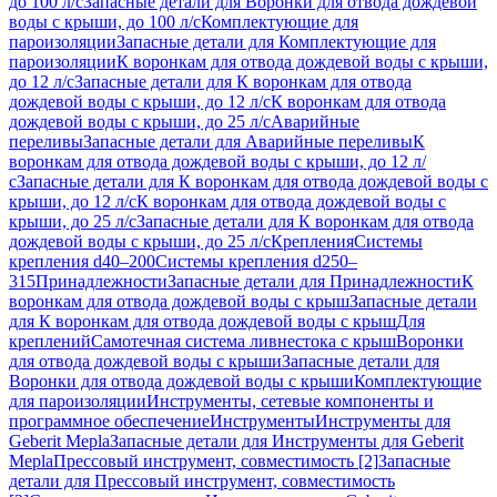
до 100 л/с
Запасные детали для Воронки для отвода дождевой
воды с крыши, до 100 л/с
Комплектующие для
пароизоляции
Запасные детали для Комплектующие для
пароизоляции
К воронкам для отвода дождевой воды с крыши,
до 12 л/с
Запасные детали для К воронкам для отвода
дождевой воды с крыши, до 12 л/с
К воронкам для отвода
дождевой воды с крыши, до 25 л/с
Аварийные
переливы
Запасные детали для Аварийные переливы
К
воронкам для отвода дождевой воды с крыши, до 12 л/
с
Запасные детали для К воронкам для отвода дождевой воды с
крыши, до 12 л/с
К воронкам для отвода дождевой воды с
крыши, до 25 л/с
Запасные детали для К воронкам для отвода
дождевой воды с крыши, до 25 л/с
Крепления
Системы
крепления d40–200
Системы крепления d250–
315
Принадлежности
Запасные детали для Принадлежности
К
воронкам для отвода дождевой воды с крыш
Запасные детали
для К воронкам для отвода дождевой воды с крыш
Для
креплений
Самотечная система ливнестока с крыш
Воронки
для отвода дождевой воды с крыши
Запасные детали для
Воронки для отвода дождевой воды с крыши
Комплектующие
для пароизоляции
Инструменты, сетевые компоненты и
программное обеспечение
Инструменты
Инструменты для
Geberit Mepla
Запасные детали для Инструменты для Geberit
Mepla
Прессовый инструмент, совместимость [2]
Запасные
детали для Прессовый инструмент, совместимость