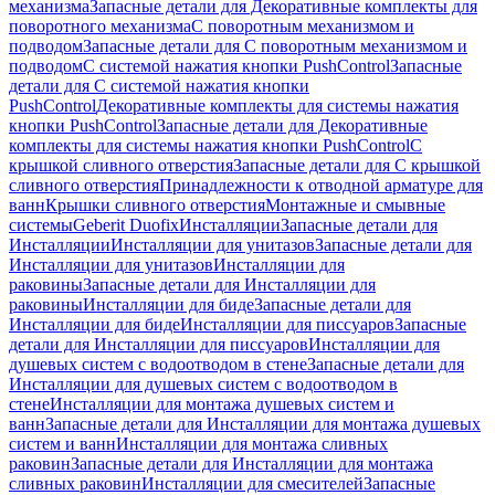
механизма
Запасные детали для Декоративные комплекты для
поворотного механизма
С поворотным механизмом и
подводом
Запасные детали для С поворотным механизмом и
подводом
С системой нажатия кнопки PushControl
Запасные
детали для С системой нажатия кнопки
PushControl
Декоративные комплекты для системы нажатия
кнопки PushControl
Запасные детали для Декоративные
комплекты для системы нажатия кнопки PushControl
С
крышкой сливного отверстия
Запасные детали для С крышкой
сливного отверстия
Принадлежности к отводной арматуре для
ванн
Крышки сливного отверстия
Монтажные и смывные
системы
Geberit Duofix
Инсталляции
Запасные детали для
Инсталляции
Инсталляции для унитазов
Запасные детали для
Инсталляции для унитазов
Инсталляции для
раковины
Запасные детали для Инсталляции для
раковины
Инсталляции для биде
Запасные детали для
Инсталляции для биде
Инсталляции для писсуаров
Запасные
детали для Инсталляции для писсуаров
Инсталляции для
душевых систем с водоотводом в стене
Запасные детали для
Инсталляции для душевых систем с водоотводом в
стене
Инсталляции для монтажа душевых систем и
ванн
Запасные детали для Инсталляции для монтажа душевых
систем и ванн
Инсталляции для монтажа сливных
раковин
Запасные детали для Инсталляции для монтажа
сливных раковин
Инсталляции для смесителей
Запасные