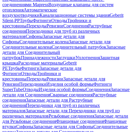
соединениями Mapress
Воздушные клапаны для систем
отопления
Автоматические
воздухоотводчики
Канализационные системы здания
Geberit
Silent-PP
Трубы
Фитинги
Отводы
Тройники и
крестовины
Переходы
Ревизии
Соединения
Раструбные
соединения
Переходники для труб из различных
материалов
Сифоны
Запасные детали для
Сифоны
Соединительные колена
Запасные детали для
Соединительные колена
Соединительный патрубок
Запасные
детали для Соединительный
патрубок
Принадлежности
Заглушки
Уплотнения
Защитная
крышка
Расходные материалы
Geberit
PE
Трубы
Фитинги
Запасные детали для
Фитинги
Отводы
Тройники и
крестовины
Переходы
Ревизии
Запасные детали для
Ревизии
Переходники
Изделия особой формы
Фитинги
SuperTube
Отводы
Изделия особой формы
Соединения
Запасные
детали для Соединения
Сварные соединения
Раструбные
соединения
Запасные детали для Раструбные
соединения
Переходники для труб из различных
материалов
Запасные детали для Переходники для труб из
различных материалов
Резьбовые соединения
Запасные детали
для Резьбовые соединения
Фланцевые соединения
Фланцевые
втулки
Сифоны
Запасные детали для Сифоны
Соединительные
колена
Запасные детали для Соединительные