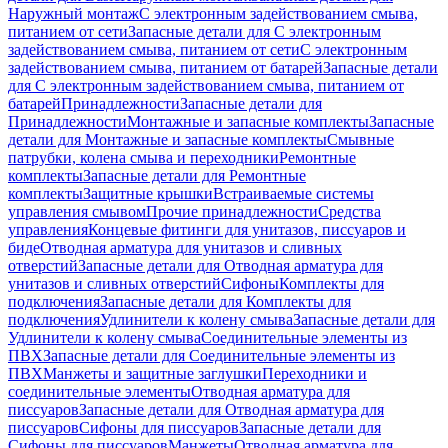
Наружный монтаж
С электронным задействованием смыва,
питанием от сети
Запасные детали для С электронным
задействованием смыва, питанием от сети
С электронным
задействованием смыва, питанием от батарей
Запасные детали
для С электронным задействованием смыва, питанием от
батарей
Принадлежности
Запасные детали для
Принадлежности
Монтажные и запасные комплекты
Запасные
детали для Монтажные и запасные комплекты
Смывные
патрубки, колена смыва и переходники
Ремонтные
комплекты
Запасные детали для Ремонтные
комплекты
Защитные крышки
Встраиваемые системы
управления смывом
Прочие принадлежности
Средства
управления
Концевые фитинги для унитазов, писсуаров и
биде
Отводная арматура для унитазов и сливных
отверстий
Запасные детали для Отводная арматура для
унитазов и сливных отверстий
Сифоны
Комплекты для
подключения
Запасные детали для Комплекты для
подключения
Удлинители к колену смыва
Запасные детали для
Удлинители к колену смыва
Соединительные элементы из
ПВХ
Запасные детали для Соединительные элементы из
ПВХ
Манжеты и защитные заглушки
Переходники и
соединительные элементы
Отводная арматура для
писсуаров
Запасные детали для Отводная арматура для
писсуаров
Cифоны для писсуаров
Запасные детали для
Cифоны для писсуаров
Манжеты
Отводная арматура для