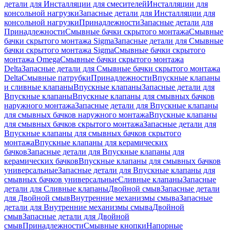
детали для Инсталляции для смесителей
Инсталляции для
консольной нагрузки
Запасные детали для Инсталляции для
консольной нагрузки
Принадлежности
Запасные детали для
Принадлежности
Смывные бачки скрытого монтажа
Смывные
бачки скрытого монтажа Sigma
Запасные детали для Смывные
бачки скрытого монтажа Sigma
Смывные бачки скрытого
монтажа Omega
Смывные бачки скрытого монтажа
Delta
Запасные детали для Смывные бачки скрытого монтажа
Delta
Смывные патрубки
Принадлежности
Впускные клапаны
и сливные клапаны
Впускные клапаны
Запасные детали для
Впускные клапаны
Впускные клапаны для смывных бачков
наружного монтажа
Запасные детали для Впускные клапаны
для смывных бачков наружного монтажа
Впускные клапаны
для смывных бачков скрытого монтажа
Запасные детали для
Впускные клапаны для смывных бачков скрытого
монтажа
Впускные клапаны для керамических
бачков
Запасные детали для Впускные клапаны для
керамических бачков
Впускные клапаны для смывных бачков
универсальные
Запасные детали для Впускные клапаны для
смывных бачков универсальные
Сливные клапаны
Запасные
детали для Сливные клапаны
Двойной смыв
Запасные детали
для Двойной смыв
Внутренние механизмы смыва
Запасные
детали для Внутренние механизмы смыва
Двойной
смыв
Запасные детали для Двойной
смыв
Принадлежности
Смывные кнопки
Напорные