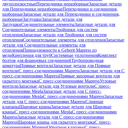
двухплоскостные
Переходники неразборные
Запасные детали
для Переходники неразборные
Переходники и соединения,
разборные
Запасные детали для Переходники и соединения,
разборные
Заглушки
Запасные детали для
Заглушки
Соединительные элементы
Запасные детали для
Соединительные элементы
Тройники для систем
отопления
Запасные детали для Тройники для систем
отопления
Соединительные элементы для отопления
Запасные
детали для Соединительные элементы для
отопления
Принадлежности к Geberit Mapress из
меди
Крепления для труб
Системные уплотнения
Комплект
болтов для фланцевых соединений
Трубопроводная
арматура
Прямые вентили
Запасные детали для Прямые
вентили
С пресс-соединениями Mapress
Запасные детали для С
пресс-соединениями Mapress
Прямые запорные вентили для
скрытого монтажа
С пресс-соединениями Mapress
Угловые
вентили
Запасные детали для Угловые вентили
С пресс-
соединениями Mepla
Запасные детали для С пресс-
соединениями Mepla
С пресс-соединениями Mapress
Запасные
детали для С пресс-соединениями Mapress
Сливные
клапаны
Шаровые краны
Запасные детали для Шаровые
краны
С пресс-соединениями Mepla
С пресс-соединениями
Mapress
Запасные детали для С пресс-соединениями
Mapress
Шаровые краны для скрытого монтажа
С пресс-
соединениями Mapress
Обратные клапаны
С пресс-