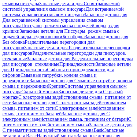
смывом писсуара
Запасные детали для Со встраиваемой
системой управления смывом писсуара
Для встраиваемой
системы управления смывом писсуара
Запасные детали для
Для встраиваемой системы управления смывом
писсуара
Писсуары, режим смыва с подачей воды, с/для
крышки
Запасные детали для Писсуары, режим смыва с
подачей воды, с/для крышки
Без ободка
Запасные детали для
Без ободка
Разделительные перегородки для
писсуаров
Запасные детали для Разделительные перегородки
для писсуаров
Разделительные перегородки для писсуаров,
стеклянные
Запасные детали для Разделительные перегородки
для писсуаров, стеклянные
Принадлежности
Запасные детали
для Принадлежности
Сифоны и принадлежности для
сифонов
Смывные патрубки, колена смыва и
переходники
Запасные детали для Смывные патрубки, колена
смыва и переходники
Крепеж
Системы управления смывом
писсуара
Скрытый монтаж
Запасные детали для Скрытый
монтаж
С электронным задействованием смыва, питанием от
сети
Запасные детали для С электронным задействованием
смыва, питанием от сети
С электронным задействованием
смыва, питанием от батарей
Запасные детали для С
электронным задействованием смыва, питанием от батарей
С
пневматическим задействованием смыва
Запасные детали для
С пневматическим задействованием смыва
Basic
Запасные
детали для Basic
Наружный монтаж
Запасные детали для