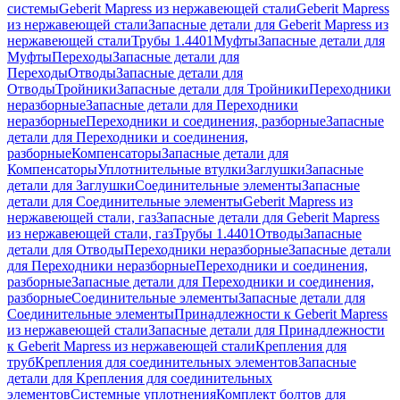
системы
Geberit Mapress из нержавеющей стали
Geberit Mapress
из нержавеющей стали
Запасные детали для Geberit Mapress из
нержавеющей стали
Трубы 1.4401
Муфты
Запасные детали для
Муфты
Переходы
Запасные детали для
Переходы
Отводы
Запасные детали для
Отводы
Тройники
Запасные детали для Тройники
Переходники
неразборные
Запасные детали для Переходники
неразборные
Переходники и соединения, разборные
Запасные
детали для Переходники и соединения,
разборные
Компенсаторы
Запасные детали для
Компенсаторы
Уплотнительные втулки
Заглушки
Запасные
детали для Заглушки
Соединительные элементы
Запасные
детали для Соединительные элементы
Geberit Mapress из
нержавеющей стали, газ
Запасные детали для Geberit Mapress
из нержавеющей стали, газ
Трубы 1.4401
Отводы
Запасные
детали для Отводы
Переходники неразборные
Запасные детали
для Переходники неразборные
Переходники и соединения,
разборные
Запасные детали для Переходники и соединения,
разборные
Соединительные элементы
Запасные детали для
Соединительные элементы
Принадлежности к Geberit Mapress
из нержавеющей стали
Запасные детали для Принадлежности
к Geberit Mapress из нержавеющей стали
Крепления для
труб
Крепления для соединительных элементов
Запасные
детали для Крепления для соединительных
элементов
Системные уплотнения
Комплект болтов для