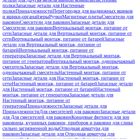
полки
Запасные детали для Настенные
полки
Принадлежности
Перегородки для выдвижных ящиков
и ящики-органайзеры
Ручки
Магнитные плиты
Смесители для
раковин
Смесители для раковин
Запасные детали для
Смесители для раковин
Вертикальный монтаж, питание от
сети
Запасные детали для Вертикальный монтаж, питание от
сети
Вертикальный монтаж, питание от батарей
Запасные
детали для Вертикальный монтаж, питание от
батарей
Вертикальный монтаж, питание от
генератора
Запасные детали для Вертикальный монтаж,
питание от генератора
Вертикальный монтаж, однорычажный
смеситель
Запасные детали для Вертикальный монтаж,
однорычажный смеситель
Настенный монтаж, питание от
сети
Запасные детали для Настенный монтаж, питание от
сети
Настенный монтаж, питание от батарей
Запасные детали
для Настенный монтаж, питание от батарей
Настенный
монтаж, питание от генератора
Запасные детали для
Настенный монтаж, питание от
генератора
Принадлежности
Запасные детали для
Принадлежности
Для смесителей для раковин
Запасные детали
для Для смесителей для раковин
Концевые фитинги для зон
раковины, кухонных раковин, приборов и раковин для слива
сильно загрязненной воды
Отводная арматура для
раковин
Запасные детали для Отводная арматура для