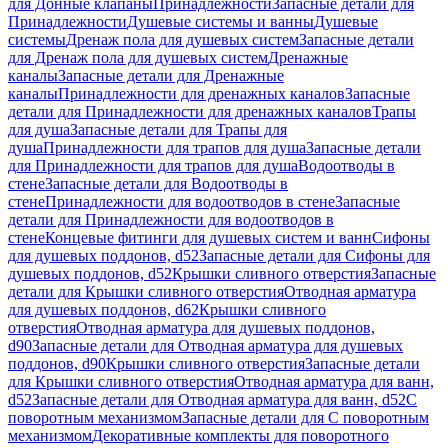
для Донные клапаны
Принадлежности
Запасные детали для
Принадлежности
Душевые системы и ванны
Душевые
системы
Дренаж пола для душевых систем
Запасные детали
для Дренаж пола для душевых систем
Дренажные
каналы
Запасные детали для Дренажные
каналы
Принадлежности для дренажных каналов
Запасные
детали для Принадлежности для дренажных каналов
Трапы
для душа
Запасные детали для Трапы для
душа
Принадлежности для трапов для душа
Запасные детали
для Принадлежности для трапов для душа
Водоотводы в
стене
Запасные детали для Водоотводы в
стене
Принадлежности для водоотводов в стене
Запасные
детали для Принадлежности для водоотводов в
стене
Концевые фитинги для душевых систем и ванн
Сифоны
для душевых поддонов, d52
Запасные детали для Сифоны для
душевых поддонов, d52
Крышки сливного отверстия
Запасные
детали для Крышки сливного отверстия
Отводная арматура
для душевых поддонов, d62
Крышки сливного
отверстия
Отводная арматура для душевых поддонов,
d90
Запасные детали для Отводная арматура для душевых
поддонов, d90
Крышки сливного отверстия
Запасные детали
для Крышки сливного отверстия
Отводная арматура для ванн,
d52
Запасные детали для Отводная арматура для ванн, d52
С
поворотным механизмом
Запасные детали для С поворотным
механизмом
Декоративные комплекты для поворотного