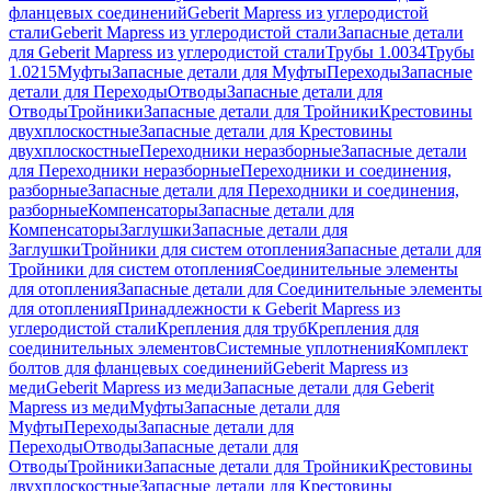
фланцевых соединений
Geberit Mapress из углеродистой
стали
Geberit Mapress из углеродистой стали
Запасные детали
для Geberit Mapress из углеродистой стали
Трубы 1.0034
Трубы
1.0215
Муфты
Запасные детали для Муфты
Переходы
Запасные
детали для Переходы
Отводы
Запасные детали для
Отводы
Тройники
Запасные детали для Тройники
Крестовины
двухплоскостные
Запасные детали для Крестовины
двухплоскостные
Переходники неразборные
Запасные детали
для Переходники неразборные
Переходники и соединения,
разборные
Запасные детали для Переходники и соединения,
разборные
Компенсаторы
Запасные детали для
Компенсаторы
Заглушки
Запасные детали для
Заглушки
Тройники для систем отопления
Запасные детали для
Тройники для систем отопления
Соединительные элементы
для отопления
Запасные детали для Соединительные элементы
для отопления
Принадлежности к Geberit Mapress из
углеродистой стали
Крепления для труб
Крепления для
соединительных элементов
Системные уплотнения
Комплект
болтов для фланцевых соединений
Geberit Mapress из
меди
Geberit Mapress из меди
Запасные детали для Geberit
Mapress из меди
Муфты
Запасные детали для
Муфты
Переходы
Запасные детали для
Переходы
Отводы
Запасные детали для
Отводы
Тройники
Запасные детали для Тройники
Крестовины
двухплоскостные
Запасные детали для Крестовины