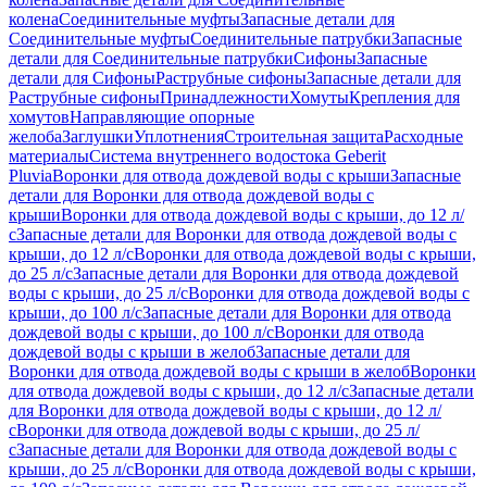
колена
Соединительные муфты
Запасные детали для
Соединительные муфты
Соединительные патрубки
Запасные
детали для Соединительные патрубки
Сифоны
Запасные
детали для Сифоны
Раструбные сифоны
Запасные детали для
Раструбные сифоны
Принадлежности
Хомуты
Крепления для
хомутов
Направляющие опорные
желоба
Заглушки
Уплотнения
Строительная защита
Расходные
материалы
Система внутреннего водостока Geberit
Pluvia
Воронки для отвода дождевой воды с крыши
Запасные
детали для Воронки для отвода дождевой воды с
крыши
Воронки для отвода дождевой воды с крыши, до 12 л/
с
Запасные детали для Воронки для отвода дождевой воды с
крыши, до 12 л/с
Воронки для отвода дождевой воды с крыши,
до 25 л/с
Запасные детали для Воронки для отвода дождевой
воды с крыши, до 25 л/с
Воронки для отвода дождевой воды с
крыши, до 100 л/с
Запасные детали для Воронки для отвода
дождевой воды с крыши, до 100 л/с
Воронки для отвода
дождевой воды с крыши в желоб
Запасные детали для
Воронки для отвода дождевой воды с крыши в желоб
Воронки
для отвода дождевой воды с крыши, до 12 л/с
Запасные детали
для Воронки для отвода дождевой воды с крыши, до 12 л/
с
Воронки для отвода дождевой воды с крыши, до 25 л/
с
Запасные детали для Воронки для отвода дождевой воды с
крыши, до 25 л/с
Воронки для отвода дождевой воды с крыши,