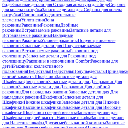
биде
Запасные детали для Отводная арматура для биде
Сифоны
для колена патрубка
Запасные детали для Сифоны для колена
патрубка
Облицовка
Соединительные
элементы
Уплотнения
Зона
раковины
Раковины
Раковины
Двойные
раковины
Встраиваемые раковины
Запасные детали для
Встраиваемые раковины
Накладные
раковины
Раковины
Угловые раковины
Полувстраиваемые
раковины
Запасные детали для Полувстраиваемые
раковины
Встраиваемые раковины
Раковины под
столешницу
Запасные детали для Раковины под
столешницу
Раковины в исполнении Comfort
Pаковины для
детей
Раковины коллективного
пользования
Пьедесталы
Пьедесталы
Полупьедесталы
Принадлеж
ванной комнаты
Шкафчики
Запасные детали для
Шкафчики
Для раковин
Запасные детали для Для раковин
Для
раковин
Запасные детали для Для раковин
Для двойной
раковины
Для накладных pаковин
Запасные детали для Для
накладных pаковин
Шкафчики
Запасные детали для
Шкафчики
Нижние шкафчики
Запасные детали для Нижние
шкафчики
Высокие шкафчики
Запасные детали для Высокие
шкафчики
Шкафчики средней высоты
Запасные детали для
Шкафчики средней высоты
Навесные шкафы
Запасные детали
для Навесные шкафы
Другая мебель ванной комнаты
Запасные
детали для Другая мебель ванной комнаты
Настенные