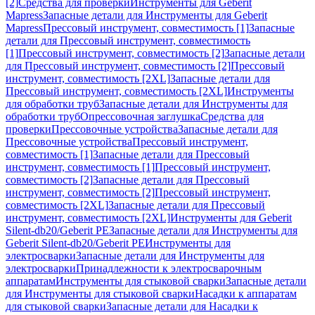
[2]
Средства для проверки
Инструменты для Geberit
Mapress
Запасные детали для Инструменты для Geberit
Mapress
Прессовый инструмент, совместимость [1]
Запасные
детали для Прессовый инструмент, совместимость
[1]
Прессовый инструмент, совместимость [2]
Запасные детали
для Прессовый инструмент, совместимость [2]
Прессовый
инструмент, совместимость [2XL]
Запасные детали для
Прессовый инструмент, совместимость [2XL]
Инструменты
для обработки труб
Запасные детали для Инструменты для
обработки труб
Опрессовочная заглушка
Средства для
проверки
Прессовочные устройства
Запасные детали для
Прессовочные устройства
Прессовый инструмент,
совместимость [1]
Запасные детали для Прессовый
инструмент, совместимость [1]
Прессовый инструмент,
совместимость [2]
Запасные детали для Прессовый
инструмент, совместимость [2]
Прессовый инструмент,
совместимость [2XL]
Запасные детали для Прессовый
инструмент, совместимость [2XL]
Инструменты для Geberit
Silent-db20/Geberit PE
Запасные детали для Инструменты для
Geberit Silent-db20/Geberit PE
Инструменты для
электросварки
Запасные детали для Инструменты для
электросварки
Принадлежности к электросварочным
аппаратам
Инструменты для стыковой сварки
Запасные детали
для Инструменты для стыковой сварки
Насадки к аппаратам
для стыковой сварки
Запасные детали для Насадки к