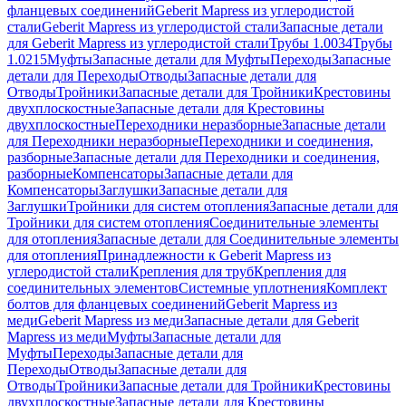
фланцевых соединений
Geberit Mapress из углеродистой
стали
Geberit Mapress из углеродистой стали
Запасные детали
для Geberit Mapress из углеродистой стали
Трубы 1.0034
Трубы
1.0215
Муфты
Запасные детали для Муфты
Переходы
Запасные
детали для Переходы
Отводы
Запасные детали для
Отводы
Тройники
Запасные детали для Тройники
Крестовины
двухплоскостные
Запасные детали для Крестовины
двухплоскостные
Переходники неразборные
Запасные детали
для Переходники неразборные
Переходники и соединения,
разборные
Запасные детали для Переходники и соединения,
разборные
Компенсаторы
Запасные детали для
Компенсаторы
Заглушки
Запасные детали для
Заглушки
Тройники для систем отопления
Запасные детали для
Тройники для систем отопления
Соединительные элементы
для отопления
Запасные детали для Соединительные элементы
для отопления
Принадлежности к Geberit Mapress из
углеродистой стали
Крепления для труб
Крепления для
соединительных элементов
Системные уплотнения
Комплект
болтов для фланцевых соединений
Geberit Mapress из
меди
Geberit Mapress из меди
Запасные детали для Geberit
Mapress из меди
Муфты
Запасные детали для
Муфты
Переходы
Запасные детали для
Переходы
Отводы
Запасные детали для
Отводы
Тройники
Запасные детали для Тройники
Крестовины
двухплоскостные
Запасные детали для Крестовины