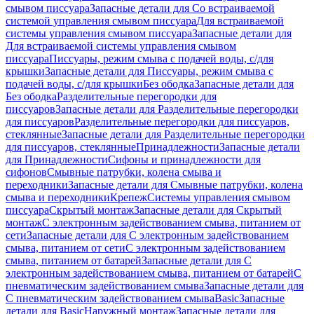
смывом писсуара
Запасные детали для Со встраиваемой
системой управления смывом писсуара
Для встраиваемой
системы управления смывом писсуара
Запасные детали для
Для встраиваемой системы управления смывом
писсуара
Писсуары, режим смыва с подачей воды, с/для
крышки
Запасные детали для Писсуары, режим смыва с
подачей воды, с/для крышки
Без ободка
Запасные детали для
Без ободка
Разделительные перегородки для
писсуаров
Запасные детали для Разделительные перегородки
для писсуаров
Разделительные перегородки для писсуаров,
стеклянные
Запасные детали для Разделительные перегородки
для писсуаров, стеклянные
Принадлежности
Запасные детали
для Принадлежности
Сифоны и принадлежности для
сифонов
Смывные патрубки, колена смыва и
переходники
Запасные детали для Смывные патрубки, колена
смыва и переходники
Крепеж
Системы управления смывом
писсуара
Скрытый монтаж
Запасные детали для Скрытый
монтаж
С электронным задействованием смыва, питанием от
сети
Запасные детали для С электронным задействованием
смыва, питанием от сети
С электронным задействованием
смыва, питанием от батарей
Запасные детали для С
электронным задействованием смыва, питанием от батарей
С
пневматическим задействованием смыва
Запасные детали для
С пневматическим задействованием смыва
Basic
Запасные
детали для Basic
Наружный монтаж
Запасные детали для