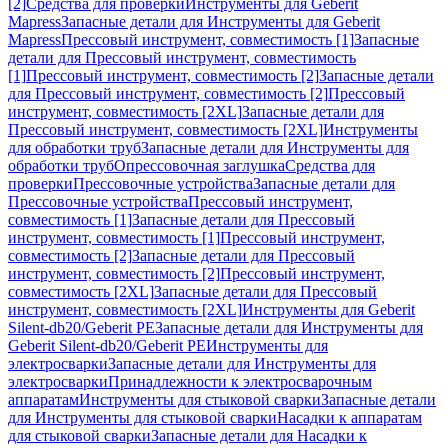
[2]
Средства для проверки
Инструменты для Geberit
Mapress
Запасные детали для Инструменты для Geberit
Mapress
Прессовый инструмент, совместимость [1]
Запасные
детали для Прессовый инструмент, совместимость
[1]
Прессовый инструмент, совместимость [2]
Запасные детали
для Прессовый инструмент, совместимость [2]
Прессовый
инструмент, совместимость [2XL]
Запасные детали для
Прессовый инструмент, совместимость [2XL]
Инструменты
для обработки труб
Запасные детали для Инструменты для
обработки труб
Опрессовочная заглушка
Средства для
проверки
Прессовочные устройства
Запасные детали для
Прессовочные устройства
Прессовый инструмент,
совместимость [1]
Запасные детали для Прессовый
инструмент, совместимость [1]
Прессовый инструмент,
совместимость [2]
Запасные детали для Прессовый
инструмент, совместимость [2]
Прессовый инструмент,
совместимость [2XL]
Запасные детали для Прессовый
инструмент, совместимость [2XL]
Инструменты для Geberit
Silent-db20/Geberit PE
Запасные детали для Инструменты для
Geberit Silent-db20/Geberit PE
Инструменты для
электросварки
Запасные детали для Инструменты для
электросварки
Принадлежности к электросварочным
аппаратам
Инструменты для стыковой сварки
Запасные детали
для Инструменты для стыковой сварки
Насадки к аппаратам
для стыковой сварки
Запасные детали для Насадки к