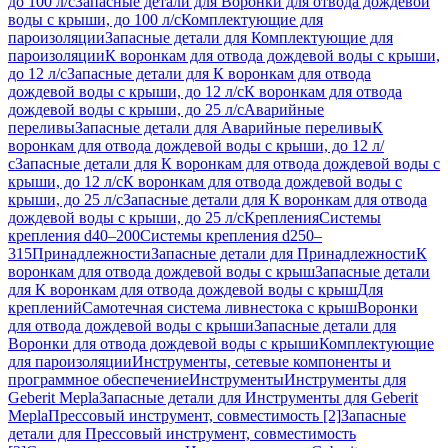
до 100 л/с
Запасные детали для Воронки для отвода дождевой
воды с крыши, до 100 л/с
Комплектующие для
пароизоляции
Запасные детали для Комплектующие для
пароизоляции
К воронкам для отвода дождевой воды с крыши,
до 12 л/с
Запасные детали для К воронкам для отвода
дождевой воды с крыши, до 12 л/с
К воронкам для отвода
дождевой воды с крыши, до 25 л/с
Аварийные
переливы
Запасные детали для Аварийные переливы
К
воронкам для отвода дождевой воды с крыши, до 12 л/
с
Запасные детали для К воронкам для отвода дождевой воды с
крыши, до 12 л/с
К воронкам для отвода дождевой воды с
крыши, до 25 л/с
Запасные детали для К воронкам для отвода
дождевой воды с крыши, до 25 л/с
Крепления
Системы
крепления d40–200
Системы крепления d250–
315
Принадлежности
Запасные детали для Принадлежности
К
воронкам для отвода дождевой воды с крыш
Запасные детали
для К воронкам для отвода дождевой воды с крыш
Для
креплений
Самотечная система ливнестока с крыш
Воронки
для отвода дождевой воды с крыши
Запасные детали для
Воронки для отвода дождевой воды с крыши
Комплектующие
для пароизоляции
Инструменты, сетевые компоненты и
программное обеспечение
Инструменты
Инструменты для
Geberit Mepla
Запасные детали для Инструменты для Geberit
Mepla
Прессовый инструмент, совместимость [2]
Запасные
детали для Прессовый инструмент, совместимость