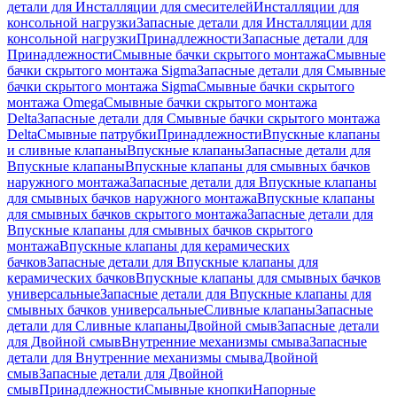
детали для Инсталляции для смесителей
Инсталляции для
консольной нагрузки
Запасные детали для Инсталляции для
консольной нагрузки
Принадлежности
Запасные детали для
Принадлежности
Смывные бачки скрытого монтажа
Смывные
бачки скрытого монтажа Sigma
Запасные детали для Смывные
бачки скрытого монтажа Sigma
Смывные бачки скрытого
монтажа Omega
Смывные бачки скрытого монтажа
Delta
Запасные детали для Смывные бачки скрытого монтажа
Delta
Смывные патрубки
Принадлежности
Впускные клапаны
и сливные клапаны
Впускные клапаны
Запасные детали для
Впускные клапаны
Впускные клапаны для смывных бачков
наружного монтажа
Запасные детали для Впускные клапаны
для смывных бачков наружного монтажа
Впускные клапаны
для смывных бачков скрытого монтажа
Запасные детали для
Впускные клапаны для смывных бачков скрытого
монтажа
Впускные клапаны для керамических
бачков
Запасные детали для Впускные клапаны для
керамических бачков
Впускные клапаны для смывных бачков
универсальные
Запасные детали для Впускные клапаны для
смывных бачков универсальные
Сливные клапаны
Запасные
детали для Сливные клапаны
Двойной смыв
Запасные детали
для Двойной смыв
Внутренние механизмы смыва
Запасные
детали для Внутренние механизмы смыва
Двойной
смыв
Запасные детали для Двойной
смыв
Принадлежности
Смывные кнопки
Напорные