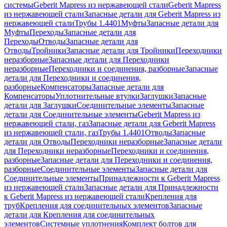
системы
Geberit Mapress из нержавеющей стали
Geberit Mapress
из нержавеющей стали
Запасные детали для Geberit Mapress из
нержавеющей стали
Трубы 1.4401
Муфты
Запасные детали для
Муфты
Переходы
Запасные детали для
Переходы
Отводы
Запасные детали для
Отводы
Тройники
Запасные детали для Тройники
Переходники
неразборные
Запасные детали для Переходники
неразборные
Переходники и соединения, разборные
Запасные
детали для Переходники и соединения,
разборные
Компенсаторы
Запасные детали для
Компенсаторы
Уплотнительные втулки
Заглушки
Запасные
детали для Заглушки
Соединительные элементы
Запасные
детали для Соединительные элементы
Geberit Mapress из
нержавеющей стали, газ
Запасные детали для Geberit Mapress
из нержавеющей стали, газ
Трубы 1.4401
Отводы
Запасные
детали для Отводы
Переходники неразборные
Запасные детали
для Переходники неразборные
Переходники и соединения,
разборные
Запасные детали для Переходники и соединения,
разборные
Соединительные элементы
Запасные детали для
Соединительные элементы
Принадлежности к Geberit Mapress
из нержавеющей стали
Запасные детали для Принадлежности
к Geberit Mapress из нержавеющей стали
Крепления для
труб
Крепления для соединительных элементов
Запасные
детали для Крепления для соединительных
элементов
Системные уплотнения
Комплект болтов для