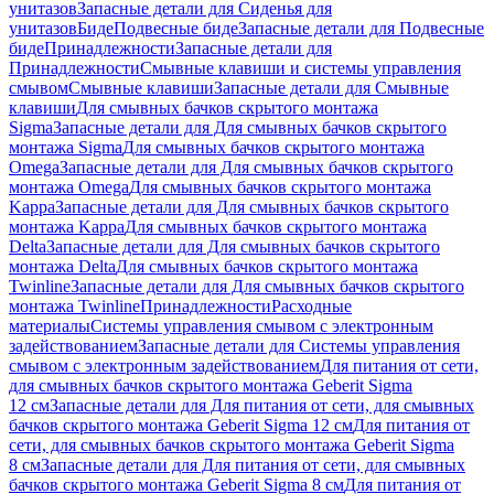
унитазов
Запасные детали для Сиденья для
унитазов
Биде
Подвесные биде
Запасные детали для Подвесные
биде
Принадлежности
Запасные детали для
Принадлежности
Смывные клавиши и системы управления
смывом
Смывные клавиши
Запасные детали для Смывные
клавиши
Для смывных бачков скрытого монтажа
Sigma
Запасные детали для Для смывных бачков скрытого
монтажа Sigma
Для смывных бачков скрытого монтажа
Omega
Запасные детали для Для смывных бачков скрытого
монтажа Omega
Для смывных бачков скрытого монтажа
Kappa
Запасные детали для Для смывных бачков скрытого
монтажа Kappa
Для смывных бачков скрытого монтажа
Delta
Запасные детали для Для смывных бачков скрытого
монтажа Delta
Для смывных бачков скрытого монтажа
Twinline
Запасные детали для Для смывных бачков скрытого
монтажа Twinline
Принадлежности
Расходные
материалы
Системы управления смывом с электронным
задействованием
Запасные детали для Системы управления
смывом с электронным задействованием
Для питания от сети,
для смывных бачков скрытого монтажа Geberit Sigma
12 см
Запасные детали для Для питания от сети, для смывных
бачков скрытого монтажа Geberit Sigma 12 см
Для питания от
сети, для смывных бачков скрытого монтажа Geberit Sigma
8 см
Запасные детали для Для питания от сети, для смывных
бачков скрытого монтажа Geberit Sigma 8 см
Для питания от