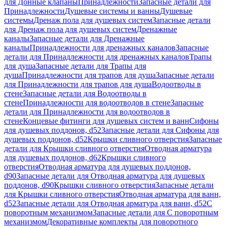
для Донные клапаны
Принадлежности
Запасные детали для
Принадлежности
Душевые системы и ванны
Душевые
системы
Дренаж пола для душевых систем
Запасные детали
для Дренаж пола для душевых систем
Дренажные
каналы
Запасные детали для Дренажные
каналы
Принадлежности для дренажных каналов
Запасные
детали для Принадлежности для дренажных каналов
Трапы
для душа
Запасные детали для Трапы для
душа
Принадлежности для трапов для душа
Запасные детали
для Принадлежности для трапов для душа
Водоотводы в
стене
Запасные детали для Водоотводы в
стене
Принадлежности для водоотводов в стене
Запасные
детали для Принадлежности для водоотводов в
стене
Концевые фитинги для душевых систем и ванн
Сифоны
для душевых поддонов, d52
Запасные детали для Сифоны для
душевых поддонов, d52
Крышки сливного отверстия
Запасные
детали для Крышки сливного отверстия
Отводная арматура
для душевых поддонов, d62
Крышки сливного
отверстия
Отводная арматура для душевых поддонов,
d90
Запасные детали для Отводная арматура для душевых
поддонов, d90
Крышки сливного отверстия
Запасные детали
для Крышки сливного отверстия
Отводная арматура для ванн,
d52
Запасные детали для Отводная арматура для ванн, d52
С
поворотным механизмом
Запасные детали для С поворотным
механизмом
Декоративные комплекты для поворотного