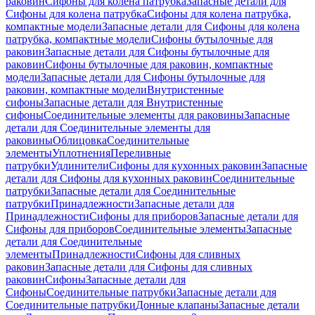
раковин
Сифоны для колена патрубка
Запасные детали для
Сифоны для колена патрубка
Сифоны для колена патрубка,
компактные модели
Запасные детали для Сифоны для колена
патрубка, компактные модели
Сифоны бутылочные для
раковин
Запасные детали для Сифоны бутылочные для
раковин
Сифоны бутылочные для раковин, компактные
модели
Запасные детали для Сифоны бутылочные для
раковин, компактные модели
Внутристенные
сифоны
Запасные детали для Внутристенные
сифоны
Соединительные элементы для раковины
Запасные
детали для Соединительные элементы для
раковины
Облицовка
Соединительные
элементы
Уплотнения
Переливные
патрубки
Удлинители
Сифоны для кухонных раковин
Запасные
детали для Сифоны для кухонных раковин
Соединительные
патрубки
Запасные детали для Соединительные
патрубки
Принадлежности
Запасные детали для
Принадлежности
Сифоны для приборов
Запасные детали для
Сифоны для приборов
Соединительные элементы
Запасные
детали для Соединительные
элементы
Принадлежности
Сифоны для сливных
раковин
Запасные детали для Сифоны для сливных
раковин
Сифоны
Запасные детали для
Сифоны
Соединительные патрубки
Запасные детали для
Соединительные патрубки
Донные клапаны
Запасные детали