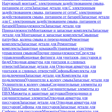
Наружный монтаж
С электронным задействованием смыва,
питанием от сети
Запасные детали для С электронным
задействованием смыва, питанием от сети
С электронным
задействованием смыва, питанием от батарей
Запасные детали
для С электронным задействованием смыва, питанием от
батарей
Принадлежности
Запасные детали для
Принадлежности
Монтажные и запасные комплекты
Запасные
детали для Монтажные и запасные комплекты
Смывные
патрубки, колена смыва и переходники
Ремонтные
комплекты
Запасные детали для Ремонтные
комплекты
Защитные крышки
Встраиваемые системы
управления смывом
Прочие принадлежности
Средства
управления
Концевые фитинги для унитазов, писсуаров и
биде
Отводная арматура для унитазов и сливных
отверстий
Запасные детали для Отводная арматура для
унитазов и сливных отверстий
Сифоны
Комплекты для
подключения
Запасные детали для Комплекты для
подключения
Удлинители к колену смыва
Запасные детали для
Удлинители к колену смыва
Соединительные элементы из
ПВХ
Запасные детали для Соединительные элементы из
ПВХ
Манжеты и защитные заглушки
Переходники и
соединительные элементы
Отводная арматура для
писсуаров
Запасные детали для Отводная арматура для
писсуаров
Cифоны для писсуаров
Запасные детали для
Cифоны для писсуаров
Манжеты
Отводная арматура для