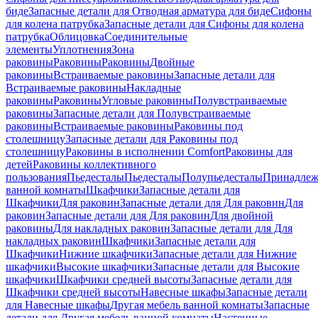
биде
Запасные детали для Отводная арматура для биде
Сифоны
для колена патрубка
Запасные детали для Сифоны для колена
патрубка
Облицовка
Соединительные
элементы
Уплотнения
Зона
раковины
Раковины
Раковины
Двойные
раковины
Встраиваемые раковины
Запасные детали для
Встраиваемые раковины
Накладные
раковины
Раковины
Угловые раковины
Полувстраиваемые
раковины
Запасные детали для Полувстраиваемые
раковины
Встраиваемые раковины
Раковины под
столешницу
Запасные детали для Раковины под
столешницу
Раковины в исполнении Comfort
Pаковины для
детей
Раковины коллективного
пользования
Пьедесталы
Пьедесталы
Полупьедесталы
Принадлеж
ванной комнаты
Шкафчики
Запасные детали для
Шкафчики
Для раковин
Запасные детали для Для раковин
Для
раковин
Запасные детали для Для раковин
Для двойной
раковины
Для накладных pаковин
Запасные детали для Для
накладных pаковин
Шкафчики
Запасные детали для
Шкафчики
Нижние шкафчики
Запасные детали для Нижние
шкафчики
Высокие шкафчики
Запасные детали для Высокие
шкафчики
Шкафчики средней высоты
Запасные детали для
Шкафчики средней высоты
Навесные шкафы
Запасные детали
для Навесные шкафы
Другая мебель ванной комнаты
Запасные
детали для Другая мебель ванной комнаты
Настенные