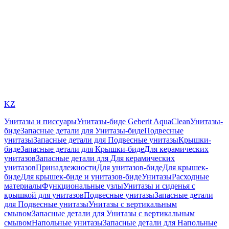
KZ
Унитазы и писсуары
Унитазы-биде Geberit AquaClean
Унитазы-
биде
Запасные детали для Унитазы-биде
Подвесные
унитазы
Запасные детали для Подвесные унитазы
Крышки-
биде
Запасные детали для Крышки-биде
Для керамических
унитазов
Запасные детали для Для керамических
унитазов
Принадлежности
Для унитазов-биде
Для крышек-
биде
Для крышек-биде и унитазов-биде
Унитазы
Расходные
материалы
Функциональные узлы
Унитазы и сиденья с
крышкой для унитазов
Подвесные унитазы
Запасные детали
для Подвесные унитазы
Унитазы с вертикальным
смывом
Запасные детали для Унитазы с вертикальным
смывом
Напольные унитазы
Запасные детали для Напольные