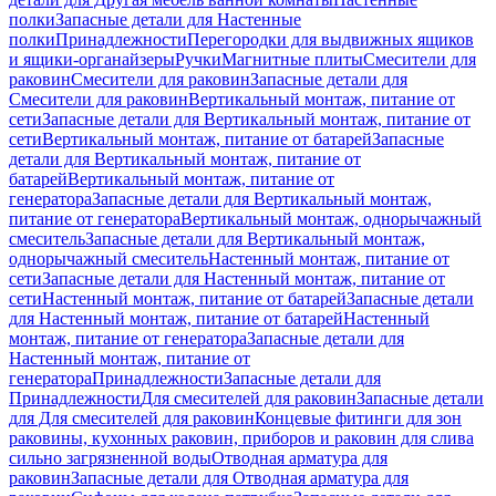
полки
Запасные детали для Настенные
полки
Принадлежности
Перегородки для выдвижных ящиков
и ящики-органайзеры
Ручки
Магнитные плиты
Смесители для
раковин
Смесители для раковин
Запасные детали для
Смесители для раковин
Вертикальный монтаж, питание от
сети
Запасные детали для Вертикальный монтаж, питание от
сети
Вертикальный монтаж, питание от батарей
Запасные
детали для Вертикальный монтаж, питание от
батарей
Вертикальный монтаж, питание от
генератора
Запасные детали для Вертикальный монтаж,
питание от генератора
Вертикальный монтаж, однорычажный
смеситель
Запасные детали для Вертикальный монтаж,
однорычажный смеситель
Настенный монтаж, питание от
сети
Запасные детали для Настенный монтаж, питание от
сети
Настенный монтаж, питание от батарей
Запасные детали
для Настенный монтаж, питание от батарей
Настенный
монтаж, питание от генератора
Запасные детали для
Настенный монтаж, питание от
генератора
Принадлежности
Запасные детали для
Принадлежности
Для смесителей для раковин
Запасные детали
для Для смесителей для раковин
Концевые фитинги для зон
раковины, кухонных раковин, приборов и раковин для слива
сильно загрязненной воды
Отводная арматура для
раковин
Запасные детали для Отводная арматура для