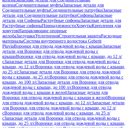
колена
Соединительные муфты
Запасные детали для
Соединительные муфты
Соединительные патрубки
Запасные
детали для Соединительные патрубки
Сифоны
Запасные
детали для Сифоны
Раструбные сифоны
Запасные детали для
Раструбные сифоны
Принадлежности
Хомуты
Крепления для
хомутов
Направляющие опорные
желоба
Заглушки
Уплотнения
Строительная защита
Расходные
материалы
Система внутреннего водостока Geberit
Pluvia
Воронки для отвода дождевой воды с крыши
Запасные
детали для Воронки для отвода дождевой воды с
крыши
Воронки для отвода дождевой воды с крыши, до 12 л/
с
Запасные детали для Воронки для отвода дождевой воды с
крыши, до 12 л/с
Воронки для отвода дождевой воды с крыши,
до 25 л/с
Запасные детали для Воронки для отвода дождевой
воды с крыши, до 25 л/с
Воронки для отвода дождевой воды с
крыши, до 100 л/с
Запасные детали для Воронки для отвода
дождевой воды с крыши, до 100 л/с
Воронки для отвода
дождевой воды с крыши в желоб
Запасные детали для
Воронки для отвода дождевой воды с крыши в желоб
Воронки
для отвода дождевой воды с крыши, до 12 л/с
Запасные детали
для Воронки для отвода дождевой воды с крыши, до 12 л/
с
Воронки для отвода дождевой воды с крыши, до 25 л/
с
Запасные детали для Воронки для отвода дождевой воды с
крыши, до 25 л/с
Воронки для отвода дождевой воды с крыши,