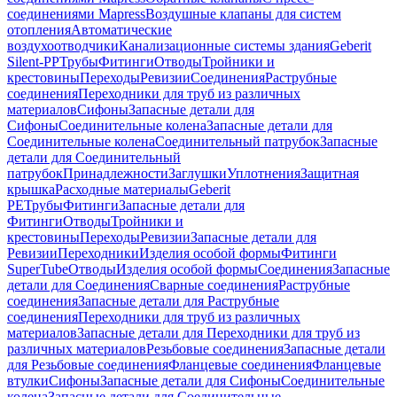
соединениями Mapress
Воздушные клапаны для систем
отопления
Автоматические
воздухоотводчики
Канализационные системы здания
Geberit
Silent-PP
Трубы
Фитинги
Отводы
Тройники и
крестовины
Переходы
Ревизии
Соединения
Раструбные
соединения
Переходники для труб из различных
материалов
Сифоны
Запасные детали для
Сифоны
Соединительные колена
Запасные детали для
Соединительные колена
Соединительный патрубок
Запасные
детали для Соединительный
патрубок
Принадлежности
Заглушки
Уплотнения
Защитная
крышка
Расходные материалы
Geberit
PE
Трубы
Фитинги
Запасные детали для
Фитинги
Отводы
Тройники и
крестовины
Переходы
Ревизии
Запасные детали для
Ревизии
Переходники
Изделия особой формы
Фитинги
SuperTube
Отводы
Изделия особой формы
Соединения
Запасные
детали для Соединения
Сварные соединения
Раструбные
соединения
Запасные детали для Раструбные
соединения
Переходники для труб из различных
материалов
Запасные детали для Переходники для труб из
различных материалов
Резьбовые соединения
Запасные детали
для Резьбовые соединения
Фланцевые соединения
Фланцевые
втулки
Сифоны
Запасные детали для Сифоны
Соединительные
колена
Запасные детали для Соединительные