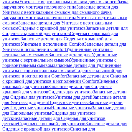
унитазы
Унитазы с вертикальным смывом для смывного бачка
наружного монтажа полочного типа
Запасные детали для
Унитазы с вертикальным смывом для смывного бачка
наружного монтажа полочного типа
Унитазы с вертикальным
смывом
Запасные детали для Унитазы с вертикальным
смывом
Сиденья с крышкой для унитазов
Запасные детали для
Сиденья с крышкой для унитазов
Сиденья с крышкой для
унитазов
Запасные детали для Сиденья с крышкой для
унитазов
Унитазы в исполнении Comfort
Запасные детали для
Унитазы в исполнении Comfort
Удлиненные унитазы с
вертикальным смывом
Запасные детали для Удлиненные
унитазы с вертикальным смывом
Удлиненные унитазы с
горизонтальным смывом
Запасные детали для Удлиненные
унитазы с горизонтальным смывом
Сиденья с крышкой для
унитазов в исполнении Comfort
Запасные детали для Сиденья
с крышкой для унитазов в исполнении Comfort
Сиденья с
крышкой для унитазов
Запасные детали для Сиденья с
крышкой для унитазов
Сиденья для унитазов
Запасные детали
для Сиденья для унитазов
Унитазы для детей
Запасные детали
для Унитазы для детей
Подвесные унитазы
Запасные детали
для Подвесные унитазы
Напольные унитазы
Запасные детали
для Напольные унитазы
Сиденья для унитазов
детские
Запасные детали для Сиденья для унитазов
детские
Сиденья с крышкой для унитазов
Запасные детали для
Сиденья с крышкой для унитазов
Сиденья для