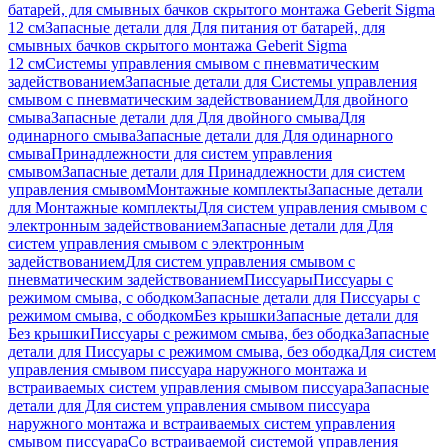
батарей, для смывных бачков скрытого монтажа Geberit Sigma
12 см
Запасные детали для Для питания от батарей, для
смывных бачков скрытого монтажа Geberit Sigma
12 см
Системы управления смывом с пневматическим
задействованием
Запасные детали для Системы управления
смывом с пневматическим задействованием
Для двойного
смыва
Запасные детали для Для двойного смыва
Для
одинарного смыва
Запасные детали для Для одинарного
смыва
Принадлежности для систем управления
смывом
Запасные детали для Принадлежности для систем
управления смывом
Монтажные комплекты
Запасные детали
для Монтажные комплекты
Для систем управления смывом с
электронным задействованием
Запасные детали для Для
систем управления смывом с электронным
задействованием
Для систем управления смывом с
пневматическим задействованием
Писсуары
Писсуары с
режимом смыва, с ободком
Запасные детали для Писсуары с
режимом смыва, с ободком
Без крышки
Запасные детали для
Без крышки
Писсуары с режимом смыва, без ободка
Запасные
детали для Писсуары с режимом смыва, без ободка
Для систем
управления смывом писсуара наружного монтажа и
встраиваемых систем управления смывом писсуара
Запасные
детали для Для систем управления смывом писсуара
наружного монтажа и встраиваемых систем управления
смывом писсуара
Со встраиваемой системой управления