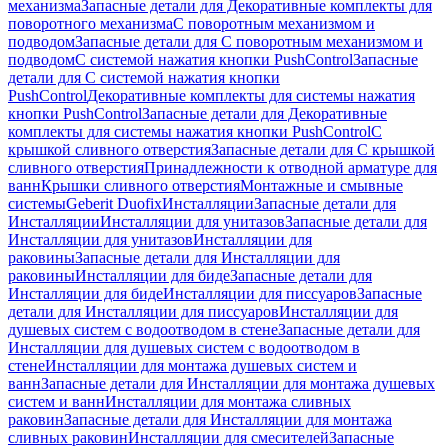
механизма
Запасные детали для Декоративные комплекты для
поворотного механизма
С поворотным механизмом и
подводом
Запасные детали для С поворотным механизмом и
подводом
С системой нажатия кнопки PushControl
Запасные
детали для С системой нажатия кнопки
PushControl
Декоративные комплекты для системы нажатия
кнопки PushControl
Запасные детали для Декоративные
комплекты для системы нажатия кнопки PushControl
С
крышкой сливного отверстия
Запасные детали для С крышкой
сливного отверстия
Принадлежности к отводной арматуре для
ванн
Крышки сливного отверстия
Монтажные и смывные
системы
Geberit Duofix
Инсталляции
Запасные детали для
Инсталляции
Инсталляции для унитазов
Запасные детали для
Инсталляции для унитазов
Инсталляции для
раковины
Запасные детали для Инсталляции для
раковины
Инсталляции для биде
Запасные детали для
Инсталляции для биде
Инсталляции для писсуаров
Запасные
детали для Инсталляции для писсуаров
Инсталляции для
душевых систем с водоотводом в стене
Запасные детали для
Инсталляции для душевых систем с водоотводом в
стене
Инсталляции для монтажа душевых систем и
ванн
Запасные детали для Инсталляции для монтажа душевых
систем и ванн
Инсталляции для монтажа сливных
раковин
Запасные детали для Инсталляции для монтажа
сливных раковин
Инсталляции для смесителей
Запасные