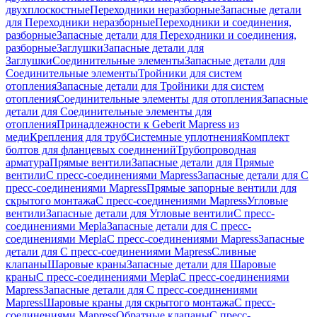
двухплоскостные
Переходники неразборные
Запасные детали
для Переходники неразборные
Переходники и соединения,
разборные
Запасные детали для Переходники и соединения,
разборные
Заглушки
Запасные детали для
Заглушки
Соединительные элементы
Запасные детали для
Соединительные элементы
Тройники для систем
отопления
Запасные детали для Тройники для систем
отопления
Соединительные элементы для отопления
Запасные
детали для Соединительные элементы для
отопления
Принадлежности к Geberit Mapress из
меди
Крепления для труб
Системные уплотнения
Комплект
болтов для фланцевых соединений
Трубопроводная
арматура
Прямые вентили
Запасные детали для Прямые
вентили
С пресс-соединениями Mapress
Запасные детали для С
пресс-соединениями Mapress
Прямые запорные вентили для
скрытого монтажа
С пресс-соединениями Mapress
Угловые
вентили
Запасные детали для Угловые вентили
С пресс-
соединениями Mepla
Запасные детали для С пресс-
соединениями Mepla
С пресс-соединениями Mapress
Запасные
детали для С пресс-соединениями Mapress
Сливные
клапаны
Шаровые краны
Запасные детали для Шаровые
краны
С пресс-соединениями Mepla
С пресс-соединениями
Mapress
Запасные детали для С пресс-соединениями
Mapress
Шаровые краны для скрытого монтажа
С пресс-
соединениями Mapress
Обратные клапаны
С пресс-