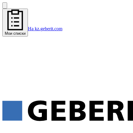
На kz.geberit.com
Мои списки