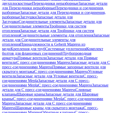
двухплоскостные
Переходники неразборные
Запасные детали
для Переходники неразборные
Переходники и соединения,
разборные
Запасные детали для Переходники и соединения,
разборные
Заглушки
Запасные детали для
Заглушки
Соединительные элементы
Запасные детали для
Соединительные элементы
Тройники для систем
отопления
Запасные детали для Тройники для систем
отопления
Соединительные элементы для отопления
Запасные
детали для Соединительные элементы для
отопления
Принадлежности к Geberit Mapress из
меди
Крепления для труб
Системные уплотнения
Комплект
болтов для фланцевых соединений
Трубопроводная
арматура
Прямые вентили
Запасные детали для Прямые
вентили
С пресс-соединениями Mapress
Запасные детали для С
пресс-соединениями Mapress
Прямые запорные вентили для
скрытого монтажа
С пресс-соединениями Mapress
Угловые
вентили
Запасные детали для Угловые вентили
С пресс-
соединениями Mepla
Запасные детали для С пресс-
соединениями Mepla
С пресс-соединениями Mapress
Запасные
детали для С пресс-соединениями Mapress
Сливные
клапаны
Шаровые краны
Запасные детали для Шаровые
краны
С пресс-соединениями Mepla
С пресс-соединениями
Mapress
Запасные детали для С пресс-соединениями
Mapress
Шаровые краны для скрытого монтажа
С пресс-
соединениями Mapress
Обратные клапаны
С пресс-