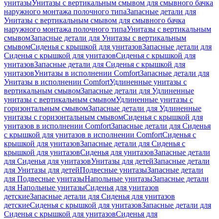
унитазы
Унитазы с вертикальным смывом для смывного бачка
наружного монтажа полочного типа
Запасные детали для
Унитазы с вертикальным смывом для смывного бачка
наружного монтажа полочного типа
Унитазы с вертикальным
смывом
Запасные детали для Унитазы с вертикальным
смывом
Сиденья с крышкой для унитазов
Запасные детали для
Сиденья с крышкой для унитазов
Сиденья с крышкой для
унитазов
Запасные детали для Сиденья с крышкой для
унитазов
Унитазы в исполнении Comfort
Запасные детали для
Унитазы в исполнении Comfort
Удлиненные унитазы с
вертикальным смывом
Запасные детали для Удлиненные
унитазы с вертикальным смывом
Удлиненные унитазы с
горизонтальным смывом
Запасные детали для Удлиненные
унитазы с горизонтальным смывом
Сиденья с крышкой для
унитазов в исполнении Comfort
Запасные детали для Сиденья
с крышкой для унитазов в исполнении Comfort
Сиденья с
крышкой для унитазов
Запасные детали для Сиденья с
крышкой для унитазов
Сиденья для унитазов
Запасные детали
для Сиденья для унитазов
Унитазы для детей
Запасные детали
для Унитазы для детей
Подвесные унитазы
Запасные детали
для Подвесные унитазы
Напольные унитазы
Запасные детали
для Напольные унитазы
Сиденья для унитазов
детские
Запасные детали для Сиденья для унитазов
детские
Сиденья с крышкой для унитазов
Запасные детали для
Сиденья с крышкой для унитазов
Сиденья для