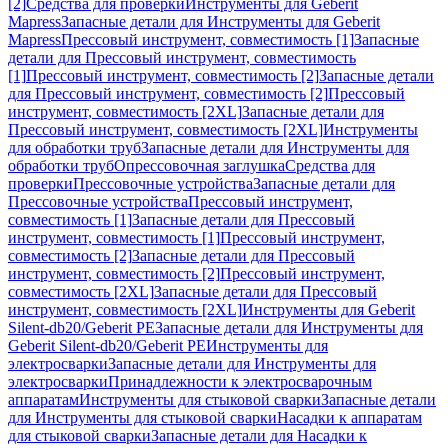
[2]
Средства для проверки
Инструменты для Geberit
Mapress
Запасные детали для Инструменты для Geberit
Mapress
Прессовый инструмент, совместимость [1]
Запасные
детали для Прессовый инструмент, совместимость
[1]
Прессовый инструмент, совместимость [2]
Запасные детали
для Прессовый инструмент, совместимость [2]
Прессовый
инструмент, совместимость [2XL]
Запасные детали для
Прессовый инструмент, совместимость [2XL]
Инструменты
для обработки труб
Запасные детали для Инструменты для
обработки труб
Опрессовочная заглушка
Средства для
проверки
Прессовочные устройства
Запасные детали для
Прессовочные устройства
Прессовый инструмент,
совместимость [1]
Запасные детали для Прессовый
инструмент, совместимость [1]
Прессовый инструмент,
совместимость [2]
Запасные детали для Прессовый
инструмент, совместимость [2]
Прессовый инструмент,
совместимость [2XL]
Запасные детали для Прессовый
инструмент, совместимость [2XL]
Инструменты для Geberit
Silent-db20/Geberit PE
Запасные детали для Инструменты для
Geberit Silent-db20/Geberit PE
Инструменты для
электросварки
Запасные детали для Инструменты для
электросварки
Принадлежности к электросварочным
аппаратам
Инструменты для стыковой сварки
Запасные детали
для Инструменты для стыковой сварки
Насадки к аппаратам
для стыковой сварки
Запасные детали для Насадки к