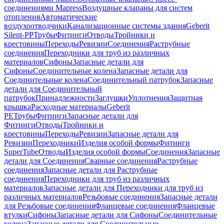
соединениями Mapress
Воздушные клапаны для систем
отопления
Автоматические
воздухоотводчики
Канализационные системы здания
Geberit
Silent-PP
Трубы
Фитинги
Отводы
Тройники и
крестовины
Переходы
Ревизии
Соединения
Раструбные
соединения
Переходники для труб из различных
материалов
Сифоны
Запасные детали для
Сифоны
Соединительные колена
Запасные детали для
Соединительные колена
Соединительный патрубок
Запасные
детали для Соединительный
патрубок
Принадлежности
Заглушки
Уплотнения
Защитная
крышка
Расходные материалы
Geberit
PE
Трубы
Фитинги
Запасные детали для
Фитинги
Отводы
Тройники и
крестовины
Переходы
Ревизии
Запасные детали для
Ревизии
Переходники
Изделия особой формы
Фитинги
SuperTube
Отводы
Изделия особой формы
Соединения
Запасные
детали для Соединения
Сварные соединения
Раструбные
соединения
Запасные детали для Раструбные
соединения
Переходники для труб из различных
материалов
Запасные детали для Переходники для труб из
различных материалов
Резьбовые соединения
Запасные детали
для Резьбовые соединения
Фланцевые соединения
Фланцевые
втулки
Сифоны
Запасные детали для Сифоны
Соединительные
колена
Запасные детали для Соединительные