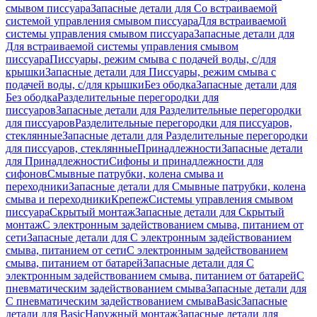
смывом писсуара
Запасные детали для Со встраиваемой
системой управления смывом писсуара
Для встраиваемой
системы управления смывом писсуара
Запасные детали для
Для встраиваемой системы управления смывом
писсуара
Писсуары, режим смыва с подачей воды, с/для
крышки
Запасные детали для Писсуары, режим смыва с
подачей воды, с/для крышки
Без ободка
Запасные детали для
Без ободка
Разделительные перегородки для
писсуаров
Запасные детали для Разделительные перегородки
для писсуаров
Разделительные перегородки для писсуаров,
стеклянные
Запасные детали для Разделительные перегородки
для писсуаров, стеклянные
Принадлежности
Запасные детали
для Принадлежности
Сифоны и принадлежности для
сифонов
Смывные патрубки, колена смыва и
переходники
Запасные детали для Смывные патрубки, колена
смыва и переходники
Крепеж
Системы управления смывом
писсуара
Скрытый монтаж
Запасные детали для Скрытый
монтаж
С электронным задействованием смыва, питанием от
сети
Запасные детали для С электронным задействованием
смыва, питанием от сети
С электронным задействованием
смыва, питанием от батарей
Запасные детали для С
электронным задействованием смыва, питанием от батарей
С
пневматическим задействованием смыва
Запасные детали для
С пневматическим задействованием смыва
Basic
Запасные
детали для Basic
Наружный монтаж
Запасные детали для