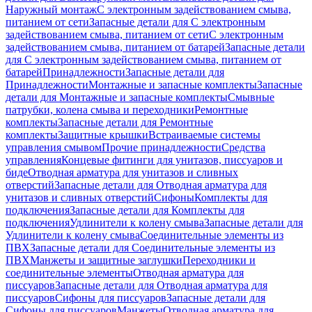
Наружный монтаж
С электронным задействованием смыва,
питанием от сети
Запасные детали для С электронным
задействованием смыва, питанием от сети
С электронным
задействованием смыва, питанием от батарей
Запасные детали
для С электронным задействованием смыва, питанием от
батарей
Принадлежности
Запасные детали для
Принадлежности
Монтажные и запасные комплекты
Запасные
детали для Монтажные и запасные комплекты
Смывные
патрубки, колена смыва и переходники
Ремонтные
комплекты
Запасные детали для Ремонтные
комплекты
Защитные крышки
Встраиваемые системы
управления смывом
Прочие принадлежности
Средства
управления
Концевые фитинги для унитазов, писсуаров и
биде
Отводная арматура для унитазов и сливных
отверстий
Запасные детали для Отводная арматура для
унитазов и сливных отверстий
Сифоны
Комплекты для
подключения
Запасные детали для Комплекты для
подключения
Удлинители к колену смыва
Запасные детали для
Удлинители к колену смыва
Соединительные элементы из
ПВХ
Запасные детали для Соединительные элементы из
ПВХ
Манжеты и защитные заглушки
Переходники и
соединительные элементы
Отводная арматура для
писсуаров
Запасные детали для Отводная арматура для
писсуаров
Cифоны для писсуаров
Запасные детали для
Cифоны для писсуаров
Манжеты
Отводная арматура для