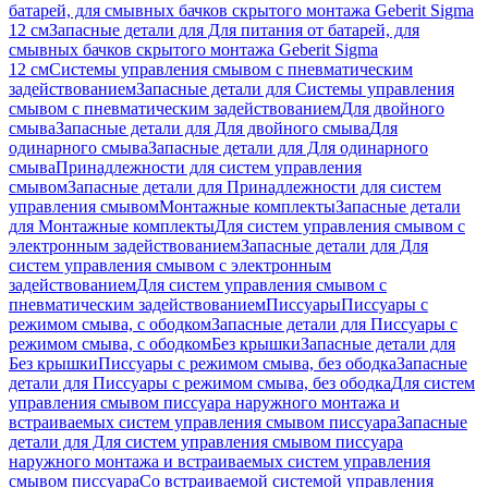
батарей, для смывных бачков скрытого монтажа Geberit Sigma
12 см
Запасные детали для Для питания от батарей, для
смывных бачков скрытого монтажа Geberit Sigma
12 см
Системы управления смывом с пневматическим
задействованием
Запасные детали для Системы управления
смывом с пневматическим задействованием
Для двойного
смыва
Запасные детали для Для двойного смыва
Для
одинарного смыва
Запасные детали для Для одинарного
смыва
Принадлежности для систем управления
смывом
Запасные детали для Принадлежности для систем
управления смывом
Монтажные комплекты
Запасные детали
для Монтажные комплекты
Для систем управления смывом с
электронным задействованием
Запасные детали для Для
систем управления смывом с электронным
задействованием
Для систем управления смывом с
пневматическим задействованием
Писсуары
Писсуары с
режимом смыва, с ободком
Запасные детали для Писсуары с
режимом смыва, с ободком
Без крышки
Запасные детали для
Без крышки
Писсуары с режимом смыва, без ободка
Запасные
детали для Писсуары с режимом смыва, без ободка
Для систем
управления смывом писсуара наружного монтажа и
встраиваемых систем управления смывом писсуара
Запасные
детали для Для систем управления смывом писсуара
наружного монтажа и встраиваемых систем управления
смывом писсуара
Со встраиваемой системой управления