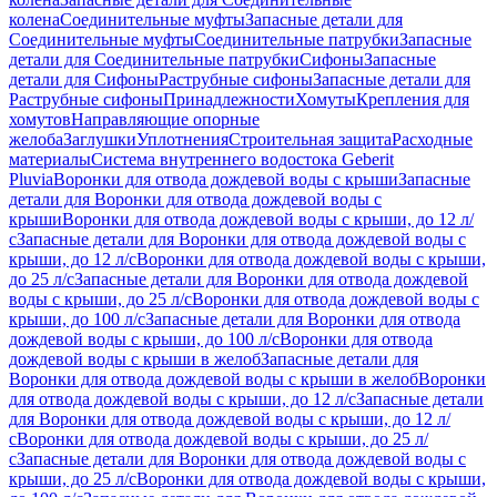
колена
Соединительные муфты
Запасные детали для
Соединительные муфты
Соединительные патрубки
Запасные
детали для Соединительные патрубки
Сифоны
Запасные
детали для Сифоны
Раструбные сифоны
Запасные детали для
Раструбные сифоны
Принадлежности
Хомуты
Крепления для
хомутов
Направляющие опорные
желоба
Заглушки
Уплотнения
Строительная защита
Расходные
материалы
Система внутреннего водостока Geberit
Pluvia
Воронки для отвода дождевой воды с крыши
Запасные
детали для Воронки для отвода дождевой воды с
крыши
Воронки для отвода дождевой воды с крыши, до 12 л/
с
Запасные детали для Воронки для отвода дождевой воды с
крыши, до 12 л/с
Воронки для отвода дождевой воды с крыши,
до 25 л/с
Запасные детали для Воронки для отвода дождевой
воды с крыши, до 25 л/с
Воронки для отвода дождевой воды с
крыши, до 100 л/с
Запасные детали для Воронки для отвода
дождевой воды с крыши, до 100 л/с
Воронки для отвода
дождевой воды с крыши в желоб
Запасные детали для
Воронки для отвода дождевой воды с крыши в желоб
Воронки
для отвода дождевой воды с крыши, до 12 л/с
Запасные детали
для Воронки для отвода дождевой воды с крыши, до 12 л/
с
Воронки для отвода дождевой воды с крыши, до 25 л/
с
Запасные детали для Воронки для отвода дождевой воды с
крыши, до 25 л/с
Воронки для отвода дождевой воды с крыши,