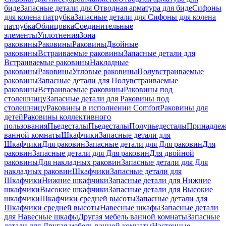
биде
Запасные детали для Отводная арматура для биде
Сифоны
для колена патрубка
Запасные детали для Сифоны для колена
патрубка
Облицовка
Соединительные
элементы
Уплотнения
Зона
раковины
Раковины
Раковины
Двойные
раковины
Встраиваемые раковины
Запасные детали для
Встраиваемые раковины
Накладные
раковины
Раковины
Угловые раковины
Полувстраиваемые
раковины
Запасные детали для Полувстраиваемые
раковины
Встраиваемые раковины
Раковины под
столешницу
Запасные детали для Раковины под
столешницу
Раковины в исполнении Comfort
Pаковины для
детей
Раковины коллективного
пользования
Пьедесталы
Пьедесталы
Полупьедесталы
Принадлеж
ванной комнаты
Шкафчики
Запасные детали для
Шкафчики
Для раковин
Запасные детали для Для раковин
Для
раковин
Запасные детали для Для раковин
Для двойной
раковины
Для накладных pаковин
Запасные детали для Для
накладных pаковин
Шкафчики
Запасные детали для
Шкафчики
Нижние шкафчики
Запасные детали для Нижние
шкафчики
Высокие шкафчики
Запасные детали для Высокие
шкафчики
Шкафчики средней высоты
Запасные детали для
Шкафчики средней высоты
Навесные шкафы
Запасные детали
для Навесные шкафы
Другая мебель ванной комнаты
Запасные
детали для Другая мебель ванной комнаты
Настенные