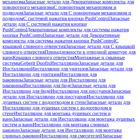
механизма
Запасные детали для Декоративные комплекты для
поворотного механизма
С поворотным механизмом и
подводом
Запасные детали для С поворотным механизмом и
подводом
С системой нажатия кнопки PushControl
Запасные
детали для С системой нажатия кнопки
PushControl
Декоративные комплекты для системы нажатия
кнопки PushControl
Запасные детали для Декоративные
комплекты для системы нажатия кнопки PushControl
С
крышкой сливного отверстия
Запасные детали для С крышкой
сливного отверстия
Принадлежности к отводной арматуре для
ванн
Крышки сливного отверстия
Монтажные и смывные
системы
Geberit Duofix
Инсталляции
Запасные детали для
Инсталляции
Инсталляции для унитазов
Запасные детали для
Инсталляции для унитазов
Инсталляции для
раковины
Запасные детали для Инсталляции для
раковины
Инсталляции для биде
Запасные детали для
Инсталляции для биде
Инсталляции для писсуаров
Запасные
детали для Инсталляции для писсуаров
Инсталляции для
душевых систем с водоотводом в стене
Запасные детали для
Инсталляции для душевых систем с водоотводом в
стене
Инсталляции для монтажа душевых систем и
ванн
Запасные детали для Инсталляции для монтажа душевых
систем и ванн
Инсталляции для монтажа сливных
раковин
Запасные детали для Инсталляции для монтажа
сливных раковин
Инсталляции для смесителей
Запасные