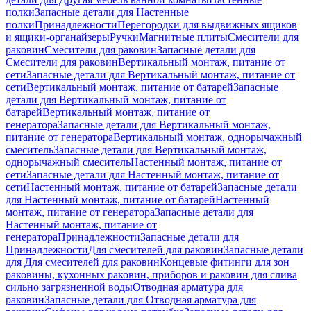
полки
Запасные детали для Настенные
полки
Принадлежности
Перегородки для выдвижных ящиков
и ящики-органайзеры
Ручки
Магнитные плиты
Смесители для
раковин
Смесители для раковин
Запасные детали для
Смесители для раковин
Вертикальный монтаж, питание от
сети
Запасные детали для Вертикальный монтаж, питание от
сети
Вертикальный монтаж, питание от батарей
Запасные
детали для Вертикальный монтаж, питание от
батарей
Вертикальный монтаж, питание от
генератора
Запасные детали для Вертикальный монтаж,
питание от генератора
Вертикальный монтаж, однорычажный
смеситель
Запасные детали для Вертикальный монтаж,
однорычажный смеситель
Настенный монтаж, питание от
сети
Запасные детали для Настенный монтаж, питание от
сети
Настенный монтаж, питание от батарей
Запасные детали
для Настенный монтаж, питание от батарей
Настенный
монтаж, питание от генератора
Запасные детали для
Настенный монтаж, питание от
генератора
Принадлежности
Запасные детали для
Принадлежности
Для смесителей для раковин
Запасные детали
для Для смесителей для раковин
Концевые фитинги для зон
раковины, кухонных раковин, приборов и раковин для слива
сильно загрязненной воды
Отводная арматура для
раковин
Запасные детали для Отводная арматура для