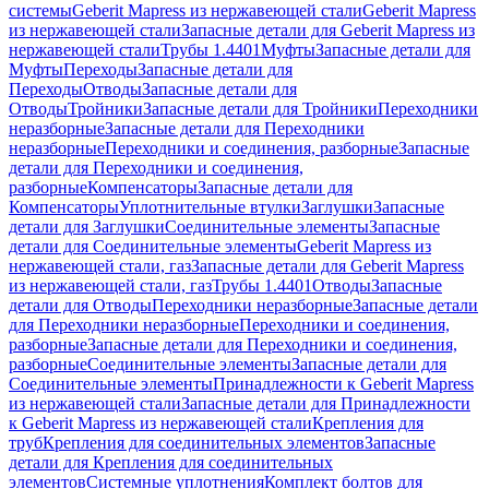
системы
Geberit Mapress из нержавеющей стали
Geberit Mapress
из нержавеющей стали
Запасные детали для Geberit Mapress из
нержавеющей стали
Трубы 1.4401
Муфты
Запасные детали для
Муфты
Переходы
Запасные детали для
Переходы
Отводы
Запасные детали для
Отводы
Тройники
Запасные детали для Тройники
Переходники
неразборные
Запасные детали для Переходники
неразборные
Переходники и соединения, разборные
Запасные
детали для Переходники и соединения,
разборные
Компенсаторы
Запасные детали для
Компенсаторы
Уплотнительные втулки
Заглушки
Запасные
детали для Заглушки
Соединительные элементы
Запасные
детали для Соединительные элементы
Geberit Mapress из
нержавеющей стали, газ
Запасные детали для Geberit Mapress
из нержавеющей стали, газ
Трубы 1.4401
Отводы
Запасные
детали для Отводы
Переходники неразборные
Запасные детали
для Переходники неразборные
Переходники и соединения,
разборные
Запасные детали для Переходники и соединения,
разборные
Соединительные элементы
Запасные детали для
Соединительные элементы
Принадлежности к Geberit Mapress
из нержавеющей стали
Запасные детали для Принадлежности
к Geberit Mapress из нержавеющей стали
Крепления для
труб
Крепления для соединительных элементов
Запасные
детали для Крепления для соединительных
элементов
Системные уплотнения
Комплект болтов для