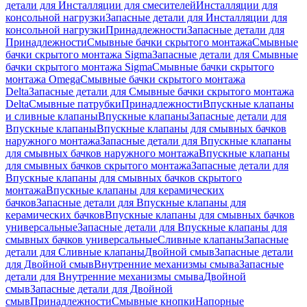
детали для Инсталляции для смесителей
Инсталляции для
консольной нагрузки
Запасные детали для Инсталляции для
консольной нагрузки
Принадлежности
Запасные детали для
Принадлежности
Смывные бачки скрытого монтажа
Смывные
бачки скрытого монтажа Sigma
Запасные детали для Смывные
бачки скрытого монтажа Sigma
Смывные бачки скрытого
монтажа Omega
Смывные бачки скрытого монтажа
Delta
Запасные детали для Смывные бачки скрытого монтажа
Delta
Смывные патрубки
Принадлежности
Впускные клапаны
и сливные клапаны
Впускные клапаны
Запасные детали для
Впускные клапаны
Впускные клапаны для смывных бачков
наружного монтажа
Запасные детали для Впускные клапаны
для смывных бачков наружного монтажа
Впускные клапаны
для смывных бачков скрытого монтажа
Запасные детали для
Впускные клапаны для смывных бачков скрытого
монтажа
Впускные клапаны для керамических
бачков
Запасные детали для Впускные клапаны для
керамических бачков
Впускные клапаны для смывных бачков
универсальные
Запасные детали для Впускные клапаны для
смывных бачков универсальные
Сливные клапаны
Запасные
детали для Сливные клапаны
Двойной смыв
Запасные детали
для Двойной смыв
Внутренние механизмы смыва
Запасные
детали для Внутренние механизмы смыва
Двойной
смыв
Запасные детали для Двойной
смыв
Принадлежности
Смывные кнопки
Напорные