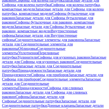
раковин
Сифоны для колена патрубка
Запасные детали для
Сифоны для колена патрубка
Сифоны для колена патрубка,
компактные модели
Запасные детали для Сифоны для колена
патрубка, компактные модели
Сифоны бутылочные для
раковин
Запасные детали для Сифоны бутылочные для
раковин
Сифоны бутылочные для раковин, компактные
модели
Запасные детали для Сифоны бутылочные для
раковин, компактные модели
Внутристенные
сифоны
Запасные детали для Внутристенные
сифоны
Соединительные элементы для раковины
Запасные
детали для Соединительные элементы для
раковины
Облицовка
Соединительные
элементы
Уплотнения
Переливные
патрубки
Удлинители
Сифоны для кухонных раковин
Запасные
детали для Сифоны для кухонных раковин
Соединительные
патрубки
Запасные детали для Соединительные
патрубки
Принадлежности
Запасные детали для
Принадлежности
Сифоны для приборов
Запасные детали для
Сифоны для приборов
Соединительные элементы
Запасные
детали для Соединительные
элементы
Принадлежности
Сифоны для сливных
раковин
Запасные детали для Сифоны для сливных
раковин
Сифоны
Запасные детали для
Сифоны
Соединительные патрубки
Запасные детали для
Соединительные патрубки
Донные клапаны
Запасные детали