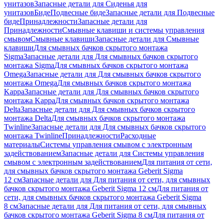
унитазов
Запасные детали для Сиденья для
унитазов
Биде
Подвесные биде
Запасные детали для Подвесные
биде
Принадлежности
Запасные детали для
Принадлежности
Смывные клавиши и системы управления
смывом
Смывные клавиши
Запасные детали для Смывные
клавиши
Для смывных бачков скрытого монтажа
Sigma
Запасные детали для Для смывных бачков скрытого
монтажа Sigma
Для смывных бачков скрытого монтажа
Omega
Запасные детали для Для смывных бачков скрытого
монтажа Omega
Для смывных бачков скрытого монтажа
Kappa
Запасные детали для Для смывных бачков скрытого
монтажа Kappa
Для смывных бачков скрытого монтажа
Delta
Запасные детали для Для смывных бачков скрытого
монтажа Delta
Для смывных бачков скрытого монтажа
Twinline
Запасные детали для Для смывных бачков скрытого
монтажа Twinline
Принадлежности
Расходные
материалы
Системы управления смывом с электронным
задействованием
Запасные детали для Системы управления
смывом с электронным задействованием
Для питания от сети,
для смывных бачков скрытого монтажа Geberit Sigma
12 см
Запасные детали для Для питания от сети, для смывных
бачков скрытого монтажа Geberit Sigma 12 см
Для питания от
сети, для смывных бачков скрытого монтажа Geberit Sigma
8 см
Запасные детали для Для питания от сети, для смывных
бачков скрытого монтажа Geberit Sigma 8 см
Для питания от