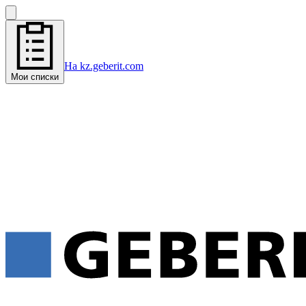
На kz.geberit.com
Мои списки