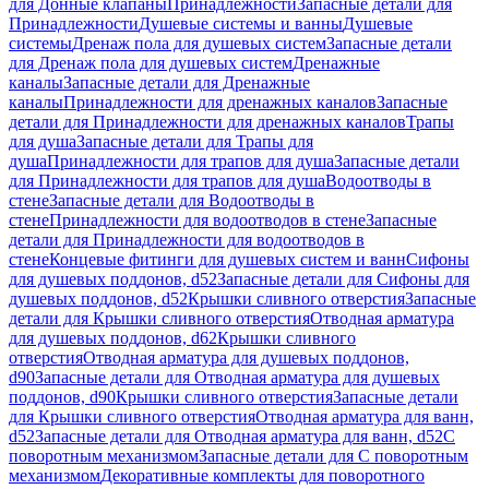
для Донные клапаны
Принадлежности
Запасные детали для
Принадлежности
Душевые системы и ванны
Душевые
системы
Дренаж пола для душевых систем
Запасные детали
для Дренаж пола для душевых систем
Дренажные
каналы
Запасные детали для Дренажные
каналы
Принадлежности для дренажных каналов
Запасные
детали для Принадлежности для дренажных каналов
Трапы
для душа
Запасные детали для Трапы для
душа
Принадлежности для трапов для душа
Запасные детали
для Принадлежности для трапов для душа
Водоотводы в
стене
Запасные детали для Водоотводы в
стене
Принадлежности для водоотводов в стене
Запасные
детали для Принадлежности для водоотводов в
стене
Концевые фитинги для душевых систем и ванн
Сифоны
для душевых поддонов, d52
Запасные детали для Сифоны для
душевых поддонов, d52
Крышки сливного отверстия
Запасные
детали для Крышки сливного отверстия
Отводная арматура
для душевых поддонов, d62
Крышки сливного
отверстия
Отводная арматура для душевых поддонов,
d90
Запасные детали для Отводная арматура для душевых
поддонов, d90
Крышки сливного отверстия
Запасные детали
для Крышки сливного отверстия
Отводная арматура для ванн,
d52
Запасные детали для Отводная арматура для ванн, d52
С
поворотным механизмом
Запасные детали для С поворотным
механизмом
Декоративные комплекты для поворотного