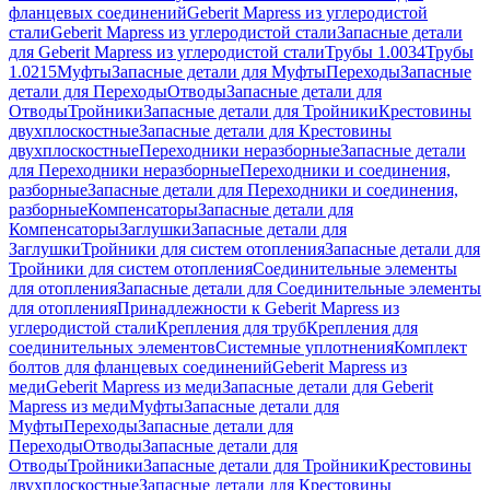
фланцевых соединений
Geberit Mapress из углеродистой
стали
Geberit Mapress из углеродистой стали
Запасные детали
для Geberit Mapress из углеродистой стали
Трубы 1.0034
Трубы
1.0215
Муфты
Запасные детали для Муфты
Переходы
Запасные
детали для Переходы
Отводы
Запасные детали для
Отводы
Тройники
Запасные детали для Тройники
Крестовины
двухплоскостные
Запасные детали для Крестовины
двухплоскостные
Переходники неразборные
Запасные детали
для Переходники неразборные
Переходники и соединения,
разборные
Запасные детали для Переходники и соединения,
разборные
Компенсаторы
Запасные детали для
Компенсаторы
Заглушки
Запасные детали для
Заглушки
Тройники для систем отопления
Запасные детали для
Тройники для систем отопления
Соединительные элементы
для отопления
Запасные детали для Соединительные элементы
для отопления
Принадлежности к Geberit Mapress из
углеродистой стали
Крепления для труб
Крепления для
соединительных элементов
Системные уплотнения
Комплект
болтов для фланцевых соединений
Geberit Mapress из
меди
Geberit Mapress из меди
Запасные детали для Geberit
Mapress из меди
Муфты
Запасные детали для
Муфты
Переходы
Запасные детали для
Переходы
Отводы
Запасные детали для
Отводы
Тройники
Запасные детали для Тройники
Крестовины
двухплоскостные
Запасные детали для Крестовины