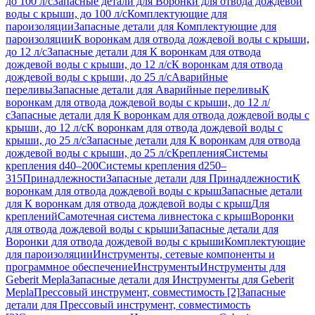
до 100 л/с
Запасные детали для Воронки для отвода дождевой
воды с крыши, до 100 л/с
Комплектующие для
пароизоляции
Запасные детали для Комплектующие для
пароизоляции
К воронкам для отвода дождевой воды с крыши,
до 12 л/с
Запасные детали для К воронкам для отвода
дождевой воды с крыши, до 12 л/с
К воронкам для отвода
дождевой воды с крыши, до 25 л/с
Аварийные
переливы
Запасные детали для Аварийные переливы
К
воронкам для отвода дождевой воды с крыши, до 12 л/
с
Запасные детали для К воронкам для отвода дождевой воды с
крыши, до 12 л/с
К воронкам для отвода дождевой воды с
крыши, до 25 л/с
Запасные детали для К воронкам для отвода
дождевой воды с крыши, до 25 л/с
Крепления
Системы
крепления d40–200
Системы крепления d250–
315
Принадлежности
Запасные детали для Принадлежности
К
воронкам для отвода дождевой воды с крыш
Запасные детали
для К воронкам для отвода дождевой воды с крыш
Для
креплений
Самотечная система ливнестока с крыш
Воронки
для отвода дождевой воды с крыши
Запасные детали для
Воронки для отвода дождевой воды с крыши
Комплектующие
для пароизоляции
Инструменты, сетевые компоненты и
программное обеспечение
Инструменты
Инструменты для
Geberit Mepla
Запасные детали для Инструменты для Geberit
Mepla
Прессовый инструмент, совместимость [2]
Запасные
детали для Прессовый инструмент, совместимость