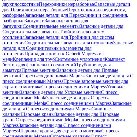
двухплоскостные
Переходники неразборные
Запасные детали
для Переходники неразборные
Переходники и соединения,
разборные
Запасные детали для Переходники и соединения,
разборные
Заглушки
Запасные детали для
Заглушки
Соединительные элементы
Запасные детали для
Соединительные элементы
Тройники для систем
отопления
Запасные детали для Тройники для систем
отопления
Соединительные элементы для отопления
Запасные
детали для Соединительные элементы для
отопления
Принадлежности к Geberit Mapress из
меди
Крепления для труб
Системные уплотнения
Комплект
болтов для фланцевых соединений
Трубопроводная
арматура
Прямые вентили
Запасные детали для Прямые
вентили
С пресс-соединениями Mapress
Запасные детали для С
пресс-соединениями Mapress
Прямые запорные вентили для
скрытого монтажа
С пресс-соединениями Mapress
Угловые
вентили
Запасные детали для Угловые вентили
С пресс-
соединениями Mepla
Запасные детали для С пресс-
соединениями Mepla
С пресс-соединениями Mapress
Запасные
детали для С пресс-соединениями Mapress
Сливные
клапаны
Шаровые краны
Запасные детали для Шаровые
краны
С пресс-соединениями Mepla
С пресс-соединениями
Mapress
Запасные детали для С пресс-соединениями
Mapress
Шаровые краны для скрытого монтажа
С пресс-
соединениями Mapress
Обратные клапаны
С пресс-