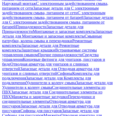
Наружный монтаж
С электронным задействованием смыва,
питанием от сети
Запасные детали для С электронным
задействованием смыва, питанием от сети
С электронным
задействованием смыва, питанием от батарей
Запасные детали
для С электронным задействованием смыва, питанием от
батарей
Принадлежности
Запасные детали для
Принадлежности
Монтажные и запасные комплекты
Запасные
детали для Монтажные и запасные комплекты
Смывные
патрубки, колена смыва и переходники
Ремонтные
комплекты
Запасные детали для Ремонтные
комплекты
Защитные крышки
Встраиваемые системы
управления смывом
Прочие принадлежности
Средства
управления
Концевые фитинги для унитазов, писсуаров и
биде
Отводная арматура для унитазов и сливных
отверстий
Запасные детали для Отводная арматура для
унитазов и сливных отверстий
Сифоны
Комплекты для
подключения
Запасные детали для Комплекты для
подключения
Удлинители к колену смыва
Запасные детали для
Удлинители к колену смыва
Соединительные элементы из
ПВХ
Запасные детали для Соединительные элементы из
ПВХ
Манжеты и защитные заглушки
Переходники и
соединительные элементы
Отводная арматура для
писсуаров
Запасные детали для Отводная арматура для
писсуаров
Cифоны для писсуаров
Запасные детали для
Cифоны для писсуаров
Манжеты
Отводная арматура для