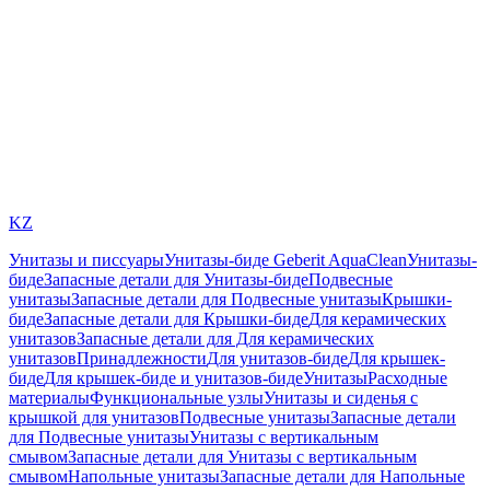
KZ
Унитазы и писсуары
Унитазы-биде Geberit AquaClean
Унитазы-
биде
Запасные детали для Унитазы-биде
Подвесные
унитазы
Запасные детали для Подвесные унитазы
Крышки-
биде
Запасные детали для Крышки-биде
Для керамических
унитазов
Запасные детали для Для керамических
унитазов
Принадлежности
Для унитазов-биде
Для крышек-
биде
Для крышек-биде и унитазов-биде
Унитазы
Расходные
материалы
Функциональные узлы
Унитазы и сиденья с
крышкой для унитазов
Подвесные унитазы
Запасные детали
для Подвесные унитазы
Унитазы с вертикальным
смывом
Запасные детали для Унитазы с вертикальным
смывом
Напольные унитазы
Запасные детали для Напольные