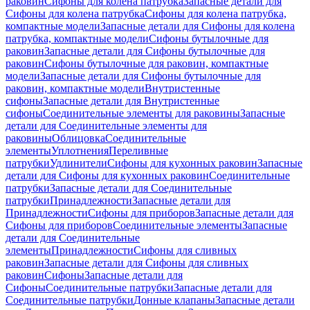
раковин
Сифоны для колена патрубка
Запасные детали для
Сифоны для колена патрубка
Сифоны для колена патрубка,
компактные модели
Запасные детали для Сифоны для колена
патрубка, компактные модели
Сифоны бутылочные для
раковин
Запасные детали для Сифоны бутылочные для
раковин
Сифоны бутылочные для раковин, компактные
модели
Запасные детали для Сифоны бутылочные для
раковин, компактные модели
Внутристенные
сифоны
Запасные детали для Внутристенные
сифоны
Соединительные элементы для раковины
Запасные
детали для Соединительные элементы для
раковины
Облицовка
Соединительные
элементы
Уплотнения
Переливные
патрубки
Удлинители
Сифоны для кухонных раковин
Запасные
детали для Сифоны для кухонных раковин
Соединительные
патрубки
Запасные детали для Соединительные
патрубки
Принадлежности
Запасные детали для
Принадлежности
Сифоны для приборов
Запасные детали для
Сифоны для приборов
Соединительные элементы
Запасные
детали для Соединительные
элементы
Принадлежности
Сифоны для сливных
раковин
Запасные детали для Сифоны для сливных
раковин
Сифоны
Запасные детали для
Сифоны
Соединительные патрубки
Запасные детали для
Соединительные патрубки
Донные клапаны
Запасные детали