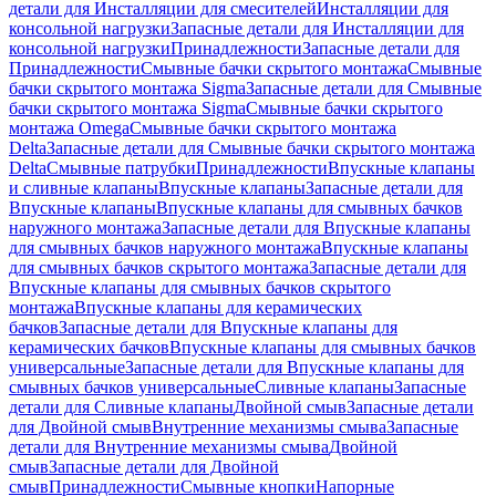
детали для Инсталляции для смесителей
Инсталляции для
консольной нагрузки
Запасные детали для Инсталляции для
консольной нагрузки
Принадлежности
Запасные детали для
Принадлежности
Смывные бачки скрытого монтажа
Смывные
бачки скрытого монтажа Sigma
Запасные детали для Смывные
бачки скрытого монтажа Sigma
Смывные бачки скрытого
монтажа Omega
Смывные бачки скрытого монтажа
Delta
Запасные детали для Смывные бачки скрытого монтажа
Delta
Смывные патрубки
Принадлежности
Впускные клапаны
и сливные клапаны
Впускные клапаны
Запасные детали для
Впускные клапаны
Впускные клапаны для смывных бачков
наружного монтажа
Запасные детали для Впускные клапаны
для смывных бачков наружного монтажа
Впускные клапаны
для смывных бачков скрытого монтажа
Запасные детали для
Впускные клапаны для смывных бачков скрытого
монтажа
Впускные клапаны для керамических
бачков
Запасные детали для Впускные клапаны для
керамических бачков
Впускные клапаны для смывных бачков
универсальные
Запасные детали для Впускные клапаны для
смывных бачков универсальные
Сливные клапаны
Запасные
детали для Сливные клапаны
Двойной смыв
Запасные детали
для Двойной смыв
Внутренние механизмы смыва
Запасные
детали для Внутренние механизмы смыва
Двойной
смыв
Запасные детали для Двойной
смыв
Принадлежности
Смывные кнопки
Напорные