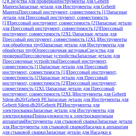
[2]
Средства для проверки
Инструменты для Geberit
Mapress
Запасные детали для Инструменты для Geberit
Mapress
Прессовый инструмент, совместимость [1]
Запасные
детали для Прессовый инструмент, совместимость
[1]
Прессовый инструмент, совместимость [2]
Запасные детали
для Прессовый инструмент, совместимость [2]
Прессовый
инструмент, совместимость [2XL]
Запасные детали для
Прессовый инструмент, совместимость [2XL]
Инструменты
для обработки труб
Запасные детали для Инструменты для
обработки труб
Опрессовочная заглушка
Средства для
проверки
Прессовочные устройства
Запасные детали для
Прессовочные устройства
Прессовый инструмент,
совместимость [1]
Запасные детали для Прессовый
инструмент, совместимость [1]
Прессовый инструмент,
совместимость [2]
Запасные детали для Прессовый
инструмент, совместимость [2]
Прессовый инструмент,
совместимость [2XL]
Запасные детали для Прессовый
инструмент, совместимость [2XL]
Инструменты для Geberit
Silent-db20/Geberit PE
Запасные детали для Инструменты для
Geberit Silent-db20/Geberit PE
Инструменты для
электросварки
Запасные детали для Инструменты для
электросварки
Принадлежности к электросварочным
аппаратам
Инструменты для стыковой сварки
Запасные детали
для Инструменты для стыковой сварки
Насадки к аппаратам
для стыковой сварки
Запасные детали для Насадки к