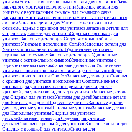
унитазы
Унитазы с вертикальным смывом для смывного бачка
наружного монтажа полочного типа
Запасные детали для
Унитазы с вертикальным смывом для смывного бачка
наружного монтажа полочного типа
Унитазы с вертикальным
смывом
Запасные детали для Унитазы с вертикальным
смывом
Сиденья с крышкой для унитазов
Запасные детали для
Сиденья с крышкой для унитазов
Сиденья с крышкой для
унитазов
Запасные детали для Сиденья с крышкой для
унитазов
Унитазы в исполнении Comfort
Запасные детали для
Унитазы в исполнении Comfort
Удлиненные унитазы с
вертикальным смывом
Запасные детали для Удлиненные
унитазы с вертикальным смывом
Удлиненные унитазы с
горизонтальным смывом
Запасные детали для Удлиненные
унитазы с горизонтальным смывом
Сиденья с крышкой для
унитазов в исполнении Comfort
Запасные детали для Сиденья
с крышкой для унитазов в исполнении Comfort
Сиденья с
крышкой для унитазов
Запасные детали для Сиденья с
крышкой для унитазов
Сиденья для унитазов
Запасные детали
для Сиденья для унитазов
Унитазы для детей
Запасные детали
для Унитазы для детей
Подвесные унитазы
Запасные детали
для Подвесные унитазы
Напольные унитазы
Запасные детали
для Напольные унитазы
Сиденья для унитазов
детские
Запасные детали для Сиденья для унитазов
детские
Сиденья с крышкой для унитазов
Запасные детали для
Сиденья с крышкой для унитазов
Сиденья для