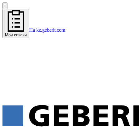
На kz.geberit.com
Мои списки