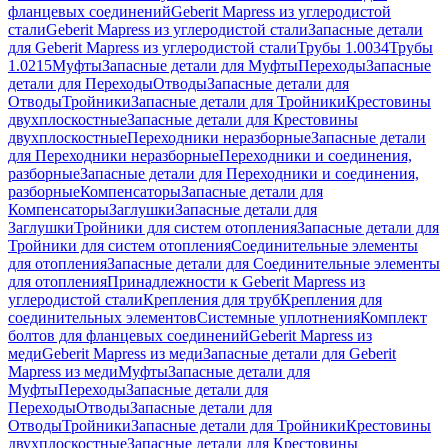
фланцевых соединений
Geberit Mapress из углеродистой
стали
Geberit Mapress из углеродистой стали
Запасные детали
для Geberit Mapress из углеродистой стали
Трубы 1.0034
Трубы
1.0215
Муфты
Запасные детали для Муфты
Переходы
Запасные
детали для Переходы
Отводы
Запасные детали для
Отводы
Тройники
Запасные детали для Тройники
Крестовины
двухплоскостные
Запасные детали для Крестовины
двухплоскостные
Переходники неразборные
Запасные детали
для Переходники неразборные
Переходники и соединения,
разборные
Запасные детали для Переходники и соединения,
разборные
Компенсаторы
Запасные детали для
Компенсаторы
Заглушки
Запасные детали для
Заглушки
Тройники для систем отопления
Запасные детали для
Тройники для систем отопления
Соединительные элементы
для отопления
Запасные детали для Соединительные элементы
для отопления
Принадлежности к Geberit Mapress из
углеродистой стали
Крепления для труб
Крепления для
соединительных элементов
Системные уплотнения
Комплект
болтов для фланцевых соединений
Geberit Mapress из
меди
Geberit Mapress из меди
Запасные детали для Geberit
Mapress из меди
Муфты
Запасные детали для
Муфты
Переходы
Запасные детали для
Переходы
Отводы
Запасные детали для
Отводы
Тройники
Запасные детали для Тройники
Крестовины
двухплоскостные
Запасные детали для Крестовины