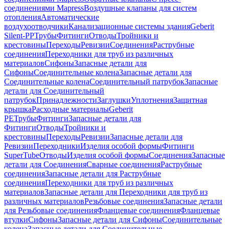
соединениями Mapress
Воздушные клапаны для систем
отопления
Автоматические
воздухоотводчики
Канализационные системы здания
Geberit
Silent-PP
Трубы
Фитинги
Отводы
Тройники и
крестовины
Переходы
Ревизии
Соединения
Раструбные
соединения
Переходники для труб из различных
материалов
Сифоны
Запасные детали для
Сифоны
Соединительные колена
Запасные детали для
Соединительные колена
Соединительный патрубок
Запасные
детали для Соединительный
патрубок
Принадлежности
Заглушки
Уплотнения
Защитная
крышка
Расходные материалы
Geberit
PE
Трубы
Фитинги
Запасные детали для
Фитинги
Отводы
Тройники и
крестовины
Переходы
Ревизии
Запасные детали для
Ревизии
Переходники
Изделия особой формы
Фитинги
SuperTube
Отводы
Изделия особой формы
Соединения
Запасные
детали для Соединения
Сварные соединения
Раструбные
соединения
Запасные детали для Раструбные
соединения
Переходники для труб из различных
материалов
Запасные детали для Переходники для труб из
различных материалов
Резьбовые соединения
Запасные детали
для Резьбовые соединения
Фланцевые соединения
Фланцевые
втулки
Сифоны
Запасные детали для Сифоны
Соединительные
колена
Запасные детали для Соединительные