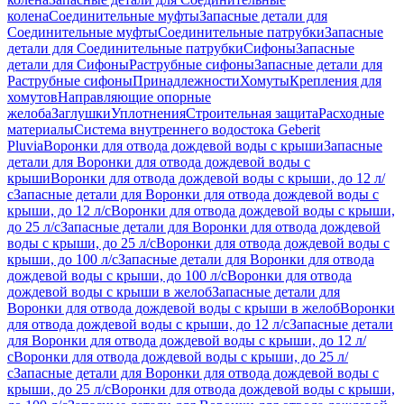
колена
Соединительные муфты
Запасные детали для
Соединительные муфты
Соединительные патрубки
Запасные
детали для Соединительные патрубки
Сифоны
Запасные
детали для Сифоны
Раструбные сифоны
Запасные детали для
Раструбные сифоны
Принадлежности
Хомуты
Крепления для
хомутов
Направляющие опорные
желоба
Заглушки
Уплотнения
Строительная защита
Расходные
материалы
Система внутреннего водостока Geberit
Pluvia
Воронки для отвода дождевой воды с крыши
Запасные
детали для Воронки для отвода дождевой воды с
крыши
Воронки для отвода дождевой воды с крыши, до 12 л/
с
Запасные детали для Воронки для отвода дождевой воды с
крыши, до 12 л/с
Воронки для отвода дождевой воды с крыши,
до 25 л/с
Запасные детали для Воронки для отвода дождевой
воды с крыши, до 25 л/с
Воронки для отвода дождевой воды с
крыши, до 100 л/с
Запасные детали для Воронки для отвода
дождевой воды с крыши, до 100 л/с
Воронки для отвода
дождевой воды с крыши в желоб
Запасные детали для
Воронки для отвода дождевой воды с крыши в желоб
Воронки
для отвода дождевой воды с крыши, до 12 л/с
Запасные детали
для Воронки для отвода дождевой воды с крыши, до 12 л/
с
Воронки для отвода дождевой воды с крыши, до 25 л/
с
Запасные детали для Воронки для отвода дождевой воды с
крыши, до 25 л/с
Воронки для отвода дождевой воды с крыши,