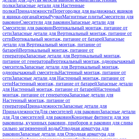
полки
Запасные детали для Настенные
полки
Принадлежности
Перегородки для выдвижных ящиков
и ящики-органайзеры
Ручки
Магнитные плиты
Смесители для
раковин
Смесители для раковин
Запасные детали для
Смесители для раковин
Вертикальный монтаж, питание от
сети
Запасные детали для Вертикальный монтаж, питание от
сети
Вертикальный монтаж, питание от батарей
Запасные
детали для Вертикальный монтаж, питание от
батарей
Вертикальный монтаж, питание от
генератора
Запасные детали для Вертикальный монтаж,
питание от генератора
Вертикальный монтаж, однорычажный
смеситель
Запасные детали для Вертикальный монтаж,
однорычажный смеситель
Настенный монтаж, питание от
сети
Запасные детали для Настенный монтаж, питание от
сети
Настенный монтаж, питание от батарей
Запасные детали
для Настенный монтаж, питание от батарей
Настенный
монтаж, питание от генератора
Запасные детали для
Настенный монтаж, питание от
генератора
Принадлежности
Запасные детали для
Принадлежности
Для смесителей для раковин
Запасные детали
для Для смесителей для раковин
Концевые фитинги для зон
раковины, кухонных раковин, приборов и раковин для слива
сильно загрязненной воды
Отводная арматура для
раковин
Запасные детали для Отводная арматура для