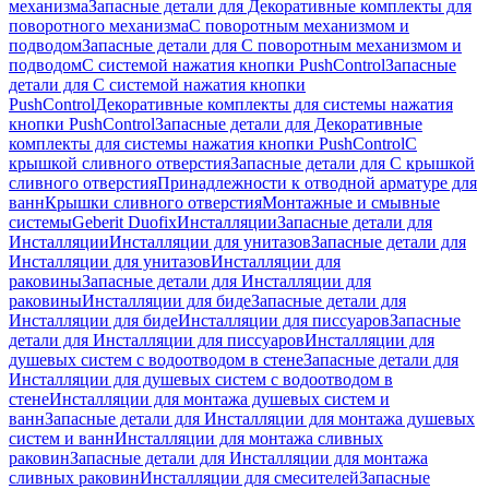
механизма
Запасные детали для Декоративные комплекты для
поворотного механизма
С поворотным механизмом и
подводом
Запасные детали для С поворотным механизмом и
подводом
С системой нажатия кнопки PushControl
Запасные
детали для С системой нажатия кнопки
PushControl
Декоративные комплекты для системы нажатия
кнопки PushControl
Запасные детали для Декоративные
комплекты для системы нажатия кнопки PushControl
С
крышкой сливного отверстия
Запасные детали для С крышкой
сливного отверстия
Принадлежности к отводной арматуре для
ванн
Крышки сливного отверстия
Монтажные и смывные
системы
Geberit Duofix
Инсталляции
Запасные детали для
Инсталляции
Инсталляции для унитазов
Запасные детали для
Инсталляции для унитазов
Инсталляции для
раковины
Запасные детали для Инсталляции для
раковины
Инсталляции для биде
Запасные детали для
Инсталляции для биде
Инсталляции для писсуаров
Запасные
детали для Инсталляции для писсуаров
Инсталляции для
душевых систем с водоотводом в стене
Запасные детали для
Инсталляции для душевых систем с водоотводом в
стене
Инсталляции для монтажа душевых систем и
ванн
Запасные детали для Инсталляции для монтажа душевых
систем и ванн
Инсталляции для монтажа сливных
раковин
Запасные детали для Инсталляции для монтажа
сливных раковин
Инсталляции для смесителей
Запасные