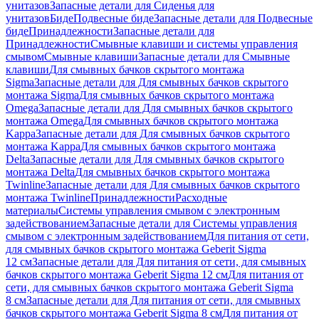
унитазов
Запасные детали для Сиденья для
унитазов
Биде
Подвесные биде
Запасные детали для Подвесные
биде
Принадлежности
Запасные детали для
Принадлежности
Смывные клавиши и системы управления
смывом
Смывные клавиши
Запасные детали для Смывные
клавиши
Для смывных бачков скрытого монтажа
Sigma
Запасные детали для Для смывных бачков скрытого
монтажа Sigma
Для смывных бачков скрытого монтажа
Omega
Запасные детали для Для смывных бачков скрытого
монтажа Omega
Для смывных бачков скрытого монтажа
Kappa
Запасные детали для Для смывных бачков скрытого
монтажа Kappa
Для смывных бачков скрытого монтажа
Delta
Запасные детали для Для смывных бачков скрытого
монтажа Delta
Для смывных бачков скрытого монтажа
Twinline
Запасные детали для Для смывных бачков скрытого
монтажа Twinline
Принадлежности
Расходные
материалы
Системы управления смывом с электронным
задействованием
Запасные детали для Системы управления
смывом с электронным задействованием
Для питания от сети,
для смывных бачков скрытого монтажа Geberit Sigma
12 см
Запасные детали для Для питания от сети, для смывных
бачков скрытого монтажа Geberit Sigma 12 см
Для питания от
сети, для смывных бачков скрытого монтажа Geberit Sigma
8 см
Запасные детали для Для питания от сети, для смывных
бачков скрытого монтажа Geberit Sigma 8 см
Для питания от