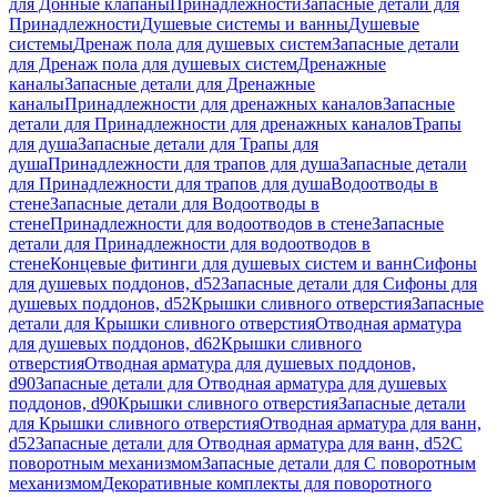
для Донные клапаны
Принадлежности
Запасные детали для
Принадлежности
Душевые системы и ванны
Душевые
системы
Дренаж пола для душевых систем
Запасные детали
для Дренаж пола для душевых систем
Дренажные
каналы
Запасные детали для Дренажные
каналы
Принадлежности для дренажных каналов
Запасные
детали для Принадлежности для дренажных каналов
Трапы
для душа
Запасные детали для Трапы для
душа
Принадлежности для трапов для душа
Запасные детали
для Принадлежности для трапов для душа
Водоотводы в
стене
Запасные детали для Водоотводы в
стене
Принадлежности для водоотводов в стене
Запасные
детали для Принадлежности для водоотводов в
стене
Концевые фитинги для душевых систем и ванн
Сифоны
для душевых поддонов, d52
Запасные детали для Сифоны для
душевых поддонов, d52
Крышки сливного отверстия
Запасные
детали для Крышки сливного отверстия
Отводная арматура
для душевых поддонов, d62
Крышки сливного
отверстия
Отводная арматура для душевых поддонов,
d90
Запасные детали для Отводная арматура для душевых
поддонов, d90
Крышки сливного отверстия
Запасные детали
для Крышки сливного отверстия
Отводная арматура для ванн,
d52
Запасные детали для Отводная арматура для ванн, d52
С
поворотным механизмом
Запасные детали для С поворотным
механизмом
Декоративные комплекты для поворотного