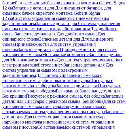
батарей, для смывных бачков скрытого монтажа Geberit Sigma
12 см
Запасные детали для Для питания от батарей, для
смывных бачков скрытого монтажа Geberit Sigma
12 см
Системы управления смывом с пневматическим
задействованием
Запасные детали для Системы управления
смывом с пневматическим задействованием
Для двойного
смыва
Запасные детали для Для двойного смыва
Для
одинарного смыва
Запасные детали для Для одинарного
смыва
Принадлежности для систем управления
смывом
Запасные детали для Принадлежности для систем
управления смывом
Монтажные комплекты
Запасные детали
для Монтажные комплекты
Для систем управления смывом с
электронным задействованием
Запасные детали для Для
систем управления смывом с электронным
задействованием
Для систем управления смывом с
пневматическим задействованием
Писсуары
Писсуары с
режимом смыва, с ободком
Запасные детали для Писсуары с
режимом смыва, с ободком
Без крышки
Запасные детали для
Без крышки
Писсуары с режимом смыва, без ободка
Запасные
детали для Писсуары с режимом смыва, без ободка
Для систем
управления смывом писсуара наружного монтажа и
встраиваемых систем управления смывом писсуара
Запасные
детали для Для систем управления смывом писсуара
наружного монтажа и встраиваемых систем управления
смывом писсуара
Со встраиваемой системой управления