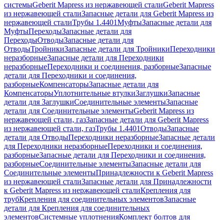
системы
Geberit Mapress из нержавеющей стали
Geberit Mapress
из нержавеющей стали
Запасные детали для Geberit Mapress из
нержавеющей стали
Трубы 1.4401
Муфты
Запасные детали для
Муфты
Переходы
Запасные детали для
Переходы
Отводы
Запасные детали для
Отводы
Тройники
Запасные детали для Тройники
Переходники
неразборные
Запасные детали для Переходники
неразборные
Переходники и соединения, разборные
Запасные
детали для Переходники и соединения,
разборные
Компенсаторы
Запасные детали для
Компенсаторы
Уплотнительные втулки
Заглушки
Запасные
детали для Заглушки
Соединительные элементы
Запасные
детали для Соединительные элементы
Geberit Mapress из
нержавеющей стали, газ
Запасные детали для Geberit Mapress
из нержавеющей стали, газ
Трубы 1.4401
Отводы
Запасные
детали для Отводы
Переходники неразборные
Запасные детали
для Переходники неразборные
Переходники и соединения,
разборные
Запасные детали для Переходники и соединения,
разборные
Соединительные элементы
Запасные детали для
Соединительные элементы
Принадлежности к Geberit Mapress
из нержавеющей стали
Запасные детали для Принадлежности
к Geberit Mapress из нержавеющей стали
Крепления для
труб
Крепления для соединительных элементов
Запасные
детали для Крепления для соединительных
элементов
Системные уплотнения
Комплект болтов для