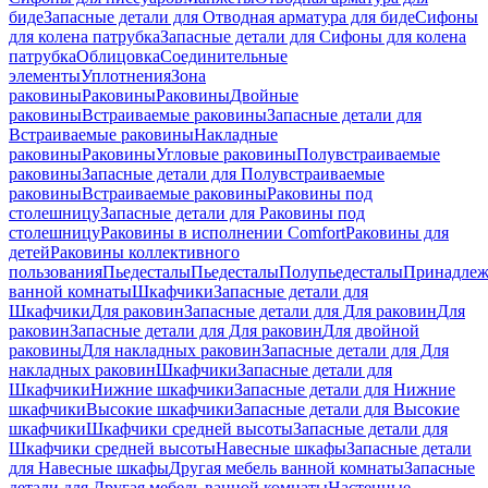
биде
Запасные детали для Отводная арматура для биде
Сифоны
для колена патрубка
Запасные детали для Сифоны для колена
патрубка
Облицовка
Соединительные
элементы
Уплотнения
Зона
раковины
Раковины
Раковины
Двойные
раковины
Встраиваемые раковины
Запасные детали для
Встраиваемые раковины
Накладные
раковины
Раковины
Угловые раковины
Полувстраиваемые
раковины
Запасные детали для Полувстраиваемые
раковины
Встраиваемые раковины
Раковины под
столешницу
Запасные детали для Раковины под
столешницу
Раковины в исполнении Comfort
Pаковины для
детей
Раковины коллективного
пользования
Пьедесталы
Пьедесталы
Полупьедесталы
Принадлеж
ванной комнаты
Шкафчики
Запасные детали для
Шкафчики
Для раковин
Запасные детали для Для раковин
Для
раковин
Запасные детали для Для раковин
Для двойной
раковины
Для накладных pаковин
Запасные детали для Для
накладных pаковин
Шкафчики
Запасные детали для
Шкафчики
Нижние шкафчики
Запасные детали для Нижние
шкафчики
Высокие шкафчики
Запасные детали для Высокие
шкафчики
Шкафчики средней высоты
Запасные детали для
Шкафчики средней высоты
Навесные шкафы
Запасные детали
для Навесные шкафы
Другая мебель ванной комнаты
Запасные
детали для Другая мебель ванной комнаты
Настенные