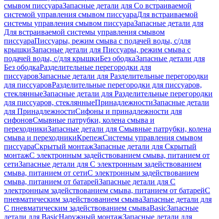
смывом писсуара
Запасные детали для Со встраиваемой
системой управления смывом писсуара
Для встраиваемой
системы управления смывом писсуара
Запасные детали для
Для встраиваемой системы управления смывом
писсуара
Писсуары, режим смыва с подачей воды, с/для
крышки
Запасные детали для Писсуары, режим смыва с
подачей воды, с/для крышки
Без ободка
Запасные детали для
Без ободка
Разделительные перегородки для
писсуаров
Запасные детали для Разделительные перегородки
для писсуаров
Разделительные перегородки для писсуаров,
стеклянные
Запасные детали для Разделительные перегородки
для писсуаров, стеклянные
Принадлежности
Запасные детали
для Принадлежности
Сифоны и принадлежности для
сифонов
Смывные патрубки, колена смыва и
переходники
Запасные детали для Смывные патрубки, колена
смыва и переходники
Крепеж
Системы управления смывом
писсуара
Скрытый монтаж
Запасные детали для Скрытый
монтаж
С электронным задействованием смыва, питанием от
сети
Запасные детали для С электронным задействованием
смыва, питанием от сети
С электронным задействованием
смыва, питанием от батарей
Запасные детали для С
электронным задействованием смыва, питанием от батарей
С
пневматическим задействованием смыва
Запасные детали для
С пневматическим задействованием смыва
Basic
Запасные
детали для Basic
Наружный монтаж
Запасные детали для