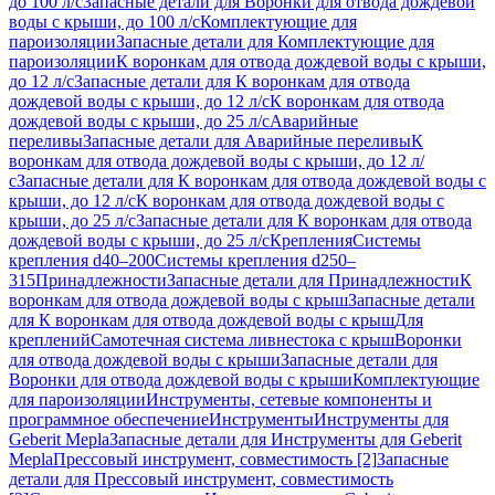
до 100 л/с
Запасные детали для Воронки для отвода дождевой
воды с крыши, до 100 л/с
Комплектующие для
пароизоляции
Запасные детали для Комплектующие для
пароизоляции
К воронкам для отвода дождевой воды с крыши,
до 12 л/с
Запасные детали для К воронкам для отвода
дождевой воды с крыши, до 12 л/с
К воронкам для отвода
дождевой воды с крыши, до 25 л/с
Аварийные
переливы
Запасные детали для Аварийные переливы
К
воронкам для отвода дождевой воды с крыши, до 12 л/
с
Запасные детали для К воронкам для отвода дождевой воды с
крыши, до 12 л/с
К воронкам для отвода дождевой воды с
крыши, до 25 л/с
Запасные детали для К воронкам для отвода
дождевой воды с крыши, до 25 л/с
Крепления
Системы
крепления d40–200
Системы крепления d250–
315
Принадлежности
Запасные детали для Принадлежности
К
воронкам для отвода дождевой воды с крыш
Запасные детали
для К воронкам для отвода дождевой воды с крыш
Для
креплений
Самотечная система ливнестока с крыш
Воронки
для отвода дождевой воды с крыши
Запасные детали для
Воронки для отвода дождевой воды с крыши
Комплектующие
для пароизоляции
Инструменты, сетевые компоненты и
программное обеспечение
Инструменты
Инструменты для
Geberit Mepla
Запасные детали для Инструменты для Geberit
Mepla
Прессовый инструмент, совместимость [2]
Запасные
детали для Прессовый инструмент, совместимость