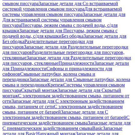
смывом писсуара
Запасные детали для Со встраиваемой
системой управления смывом писсуара
Для встраиваемой
системы управления смывом писсуара
Запасные детали для
Для встраиваемой системы управления смывом
писсуара
Писсуары, режим смыва с подачей воды, с/для
крышки
Запасные детали для Писсуары, режим смыва с
подачей воды, с/для крышки
Без ободка
Запасные детали для
Без ободка
Разделительные перегородки для
писсуаров
Запасные детали для Разделительные перегородки
для писсуаров
Разделительные перегородки для писсуаров,
стеклянные
Запасные детали для Разделительные перегородки
для писсуаров, стеклянные
Принадлежности
Запасные детали
для Принадлежности
Сифоны и принадлежности для
сифонов
Смывные патрубки, колена смыва и
переходники
Запасные детали для Смывные патрубки, колена
смыва и переходники
Крепеж
Системы управления смывом
писсуара
Скрытый монтаж
Запасные детали для Скрытый
монтаж
С электронным задействованием смыва, питанием от
сети
Запасные детали для С электронным задействованием
смыва, питанием от сети
С электронным задействованием
смыва, питанием от батарей
Запасные детали для С
электронным задействованием смыва, питанием от батарей
С
пневматическим задействованием смыва
Запасные детали для
С пневматическим задействованием смыва
Basic
Запасные
детали для Basic
Наружный монтаж
Запасные детали для