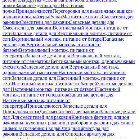
полки
Запасные детали для Настенные
полки
Принадлежности
Перегородки для выдвижных ящиков
и ящики-органайзеры
Ручки
Магнитные плиты
Смесители для
раковин
Смесители для раковин
Запасные детали для
Смесители для раковин
Вертикальный монтаж, питание от
сети
Запасные детали для Вертикальный монтаж, питание от
сети
Вертикальный монтаж, питание от батарей
Запасные
детали для Вертикальный монтаж, питание от
батарей
Вертикальный монтаж, питание от
генератора
Запасные детали для Вертикальный монтаж,
питание от генератора
Вертикальный монтаж, однорычажный
смеситель
Запасные детали для Вертикальный монтаж,
однорычажный смеситель
Настенный монтаж, питание от
сети
Запасные детали для Настенный монтаж, питание от
сети
Настенный монтаж, питание от батарей
Запасные детали
для Настенный монтаж, питание от батарей
Настенный
монтаж, питание от генератора
Запасные детали для
Настенный монтаж, питание от
генератора
Принадлежности
Запасные детали для
Принадлежности
Для смесителей для раковин
Запасные детали
для Для смесителей для раковин
Концевые фитинги для зон
раковины, кухонных раковин, приборов и раковин для слива
сильно загрязненной воды
Отводная арматура для
раковин
Запасные детали для Отводная арматура для