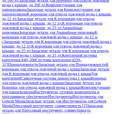
до 100 л/с
Запасные детали для Воронки для отвода дождевой
воды с крыши, до 100 л/с
Комплектующие для
пароизоляции
Запасные детали для Комплектующие для
пароизоляции
К воронкам для отвода дождевой воды с крыши,
до 12 л/с
Запасные детали для К воронкам для отвода
дождевой воды с крыши, до 12 л/с
К воронкам для отвода
дождевой воды с крыши, до 25 л/с
Аварийные
переливы
Запасные детали для Аварийные переливы
К
воронкам для отвода дождевой воды с крыши, до 12 л/
с
Запасные детали для К воронкам для отвода дождевой воды с
крыши, до 12 л/с
К воронкам для отвода дождевой воды с
крыши, до 25 л/с
Запасные детали для К воронкам для отвода
дождевой воды с крыши, до 25 л/с
Крепления
Системы
крепления d40–200
Системы крепления d250–
315
Принадлежности
Запасные детали для Принадлежности
К
воронкам для отвода дождевой воды с крыш
Запасные детали
для К воронкам для отвода дождевой воды с крыш
Для
креплений
Самотечная система ливнестока с крыш
Воронки
для отвода дождевой воды с крыши
Запасные детали для
Воронки для отвода дождевой воды с крыши
Комплектующие
для пароизоляции
Инструменты, сетевые компоненты и
программное обеспечение
Инструменты
Инструменты для
Geberit Mepla
Запасные детали для Инструменты для Geberit
Mepla
Прессовый инструмент, совместимость [2]
Запасные
детали для Прессовый инструмент, совместимость