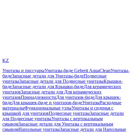
KZ
Унитазы и писсуары
Унитазы-биде Geberit AquaClean
Унитазы-
биде
Запасные детали для Унитазы-биде
Подвесные
унитазы
Запасные детали для Подвесные унитазы
Крышки-
биде
Запасные детали для Крышки-биде
Для керамических
унитазов
Запасные детали для Для керамических
унитазов
Принадлежности
Для унитазов-биде
Для крышек-
биде
Для крышек-биде и унитазов-биде
Унитазы
Расходные
материалы
Функциональные узлы
Унитазы и сиденья с
крышкой для унитазов
Подвесные унитазы
Запасные детали
для Подвесные унитазы
Унитазы с вертикальным
смывом
Запасные детали для Унитазы с вертикальным
смывом
Напольные унитазы
Запасные детали для Напольные