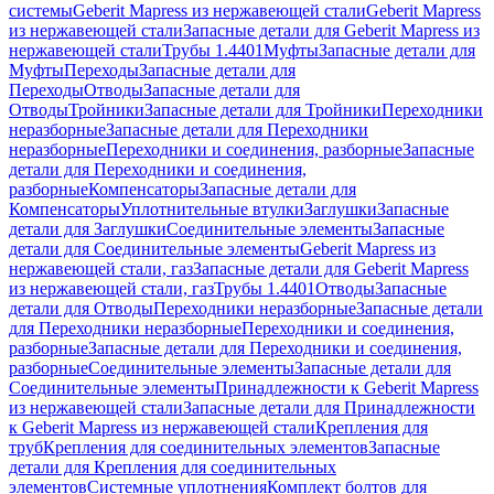
системы
Geberit Mapress из нержавеющей стали
Geberit Mapress
из нержавеющей стали
Запасные детали для Geberit Mapress из
нержавеющей стали
Трубы 1.4401
Муфты
Запасные детали для
Муфты
Переходы
Запасные детали для
Переходы
Отводы
Запасные детали для
Отводы
Тройники
Запасные детали для Тройники
Переходники
неразборные
Запасные детали для Переходники
неразборные
Переходники и соединения, разборные
Запасные
детали для Переходники и соединения,
разборные
Компенсаторы
Запасные детали для
Компенсаторы
Уплотнительные втулки
Заглушки
Запасные
детали для Заглушки
Соединительные элементы
Запасные
детали для Соединительные элементы
Geberit Mapress из
нержавеющей стали, газ
Запасные детали для Geberit Mapress
из нержавеющей стали, газ
Трубы 1.4401
Отводы
Запасные
детали для Отводы
Переходники неразборные
Запасные детали
для Переходники неразборные
Переходники и соединения,
разборные
Запасные детали для Переходники и соединения,
разборные
Соединительные элементы
Запасные детали для
Соединительные элементы
Принадлежности к Geberit Mapress
из нержавеющей стали
Запасные детали для Принадлежности
к Geberit Mapress из нержавеющей стали
Крепления для
труб
Крепления для соединительных элементов
Запасные
детали для Крепления для соединительных
элементов
Системные уплотнения
Комплект болтов для