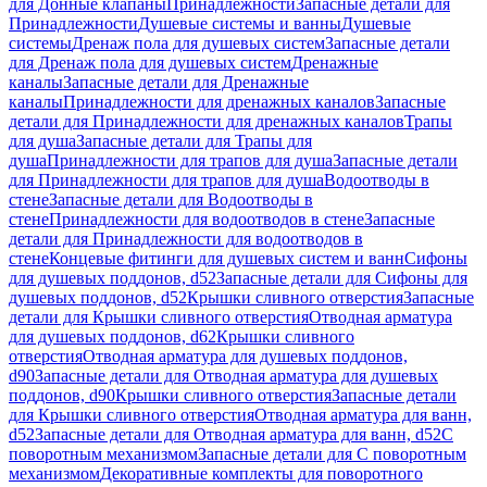
для Донные клапаны
Принадлежности
Запасные детали для
Принадлежности
Душевые системы и ванны
Душевые
системы
Дренаж пола для душевых систем
Запасные детали
для Дренаж пола для душевых систем
Дренажные
каналы
Запасные детали для Дренажные
каналы
Принадлежности для дренажных каналов
Запасные
детали для Принадлежности для дренажных каналов
Трапы
для душа
Запасные детали для Трапы для
душа
Принадлежности для трапов для душа
Запасные детали
для Принадлежности для трапов для душа
Водоотводы в
стене
Запасные детали для Водоотводы в
стене
Принадлежности для водоотводов в стене
Запасные
детали для Принадлежности для водоотводов в
стене
Концевые фитинги для душевых систем и ванн
Сифоны
для душевых поддонов, d52
Запасные детали для Сифоны для
душевых поддонов, d52
Крышки сливного отверстия
Запасные
детали для Крышки сливного отверстия
Отводная арматура
для душевых поддонов, d62
Крышки сливного
отверстия
Отводная арматура для душевых поддонов,
d90
Запасные детали для Отводная арматура для душевых
поддонов, d90
Крышки сливного отверстия
Запасные детали
для Крышки сливного отверстия
Отводная арматура для ванн,
d52
Запасные детали для Отводная арматура для ванн, d52
С
поворотным механизмом
Запасные детали для С поворотным
механизмом
Декоративные комплекты для поворотного