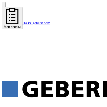
На kz.geberit.com
Мои списки