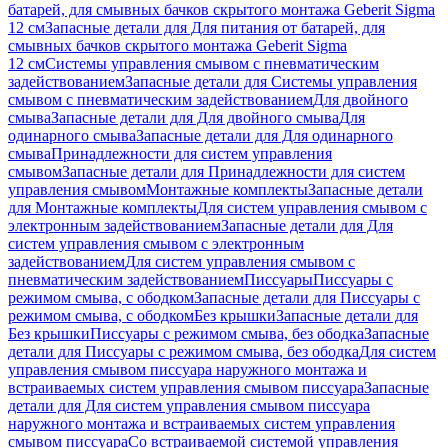
батарей, для смывных бачков скрытого монтажа Geberit Sigma
12 см
Запасные детали для Для питания от батарей, для
смывных бачков скрытого монтажа Geberit Sigma
12 см
Системы управления смывом с пневматическим
задействованием
Запасные детали для Системы управления
смывом с пневматическим задействованием
Для двойного
смыва
Запасные детали для Для двойного смыва
Для
одинарного смыва
Запасные детали для Для одинарного
смыва
Принадлежности для систем управления
смывом
Запасные детали для Принадлежности для систем
управления смывом
Монтажные комплекты
Запасные детали
для Монтажные комплекты
Для систем управления смывом с
электронным задействованием
Запасные детали для Для
систем управления смывом с электронным
задействованием
Для систем управления смывом с
пневматическим задействованием
Писсуары
Писсуары с
режимом смыва, с ободком
Запасные детали для Писсуары с
режимом смыва, с ободком
Без крышки
Запасные детали для
Без крышки
Писсуары с режимом смыва, без ободка
Запасные
детали для Писсуары с режимом смыва, без ободка
Для систем
управления смывом писсуара наружного монтажа и
встраиваемых систем управления смывом писсуара
Запасные
детали для Для систем управления смывом писсуара
наружного монтажа и встраиваемых систем управления
смывом писсуара
Со встраиваемой системой управления