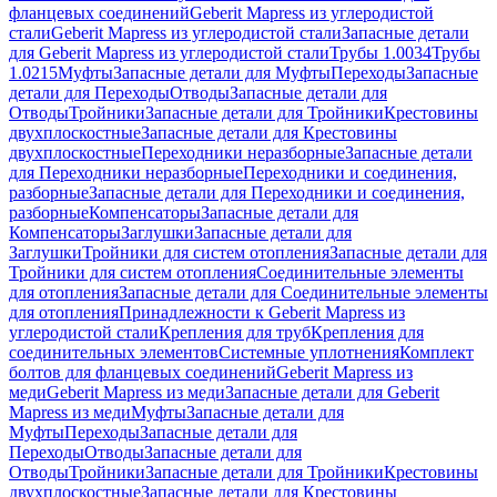
фланцевых соединений
Geberit Mapress из углеродистой
стали
Geberit Mapress из углеродистой стали
Запасные детали
для Geberit Mapress из углеродистой стали
Трубы 1.0034
Трубы
1.0215
Муфты
Запасные детали для Муфты
Переходы
Запасные
детали для Переходы
Отводы
Запасные детали для
Отводы
Тройники
Запасные детали для Тройники
Крестовины
двухплоскостные
Запасные детали для Крестовины
двухплоскостные
Переходники неразборные
Запасные детали
для Переходники неразборные
Переходники и соединения,
разборные
Запасные детали для Переходники и соединения,
разборные
Компенсаторы
Запасные детали для
Компенсаторы
Заглушки
Запасные детали для
Заглушки
Тройники для систем отопления
Запасные детали для
Тройники для систем отопления
Соединительные элементы
для отопления
Запасные детали для Соединительные элементы
для отопления
Принадлежности к Geberit Mapress из
углеродистой стали
Крепления для труб
Крепления для
соединительных элементов
Системные уплотнения
Комплект
болтов для фланцевых соединений
Geberit Mapress из
меди
Geberit Mapress из меди
Запасные детали для Geberit
Mapress из меди
Муфты
Запасные детали для
Муфты
Переходы
Запасные детали для
Переходы
Отводы
Запасные детали для
Отводы
Тройники
Запасные детали для Тройники
Крестовины
двухплоскостные
Запасные детали для Крестовины