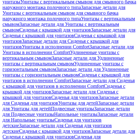
унитазы
Унитазы с вертикальным смывом для смывного бачка
наружного монтажа полочного типа
Запасные детали для
Унитазы с вертикальным смывом для смывного бачка
наружного монтажа полочного типа
Унитазы с вертикальным
смывом
Запасные детали для Унитазы с вертикальным
смывом
Сиденья с крышкой для унитазов
Запасные детали для
Сиденья с крышкой для унитазов
Сиденья с крышкой для
унитазов
Запасные детали для Сиденья с крышкой для
унитазов
Унитазы в исполнении Comfort
Запасные детали для
Унитазы в исполнении Comfort
Удлиненные унитазы с
вертикальным смывом
Запасные детали для Удлиненные
унитазы с вертикальным смывом
Удлиненные унитазы с
горизонтальным смывом
Запасные детали для Удлиненные
унитазы с горизонтальным смывом
Сиденья с крышкой для
унитазов в исполнении Comfort
Запасные детали для Сиденья
с крышкой для унитазов в исполнении Comfort
Сиденья с
крышкой для унитазов
Запасные детали для Сиденья с
крышкой для унитазов
Сиденья для унитазов
Запасные детали
для Сиденья для унитазов
Унитазы для детей
Запасные детали
для Унитазы для детей
Подвесные унитазы
Запасные детали
для Подвесные унитазы
Напольные унитазы
Запасные детали
для Напольные унитазы
Сиденья для унитазов
детские
Запасные детали для Сиденья для унитазов
детские
Сиденья с крышкой для унитазов
Запасные детали для
Сиденья с крышкой для унитазов
Сиденья для