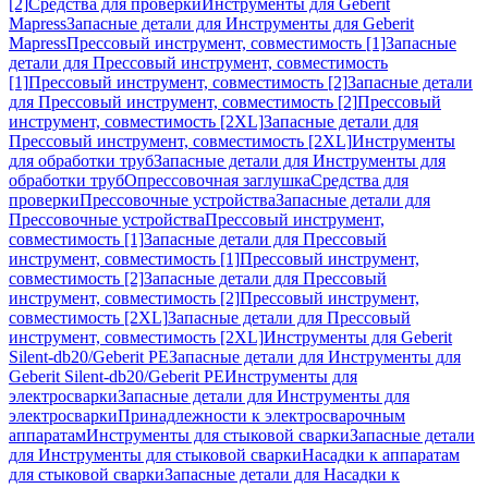
[2]
Средства для проверки
Инструменты для Geberit
Mapress
Запасные детали для Инструменты для Geberit
Mapress
Прессовый инструмент, совместимость [1]
Запасные
детали для Прессовый инструмент, совместимость
[1]
Прессовый инструмент, совместимость [2]
Запасные детали
для Прессовый инструмент, совместимость [2]
Прессовый
инструмент, совместимость [2XL]
Запасные детали для
Прессовый инструмент, совместимость [2XL]
Инструменты
для обработки труб
Запасные детали для Инструменты для
обработки труб
Опрессовочная заглушка
Средства для
проверки
Прессовочные устройства
Запасные детали для
Прессовочные устройства
Прессовый инструмент,
совместимость [1]
Запасные детали для Прессовый
инструмент, совместимость [1]
Прессовый инструмент,
совместимость [2]
Запасные детали для Прессовый
инструмент, совместимость [2]
Прессовый инструмент,
совместимость [2XL]
Запасные детали для Прессовый
инструмент, совместимость [2XL]
Инструменты для Geberit
Silent-db20/Geberit PE
Запасные детали для Инструменты для
Geberit Silent-db20/Geberit PE
Инструменты для
электросварки
Запасные детали для Инструменты для
электросварки
Принадлежности к электросварочным
аппаратам
Инструменты для стыковой сварки
Запасные детали
для Инструменты для стыковой сварки
Насадки к аппаратам
для стыковой сварки
Запасные детали для Насадки к