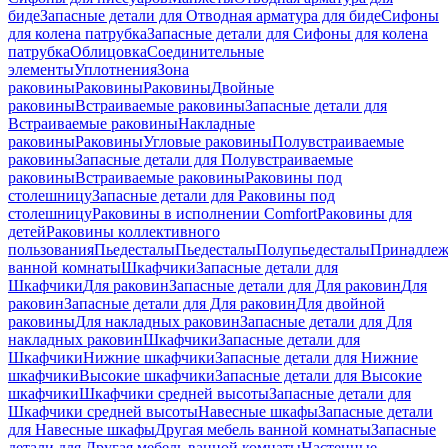
биде
Запасные детали для Отводная арматура для биде
Сифоны
для колена патрубка
Запасные детали для Сифоны для колена
патрубка
Облицовка
Соединительные
элементы
Уплотнения
Зона
раковины
Раковины
Раковины
Двойные
раковины
Встраиваемые раковины
Запасные детали для
Встраиваемые раковины
Накладные
раковины
Раковины
Угловые раковины
Полувстраиваемые
раковины
Запасные детали для Полувстраиваемые
раковины
Встраиваемые раковины
Раковины под
столешницу
Запасные детали для Раковины под
столешницу
Раковины в исполнении Comfort
Pаковины для
детей
Раковины коллективного
пользования
Пьедесталы
Пьедесталы
Полупьедесталы
Принадлеж
ванной комнаты
Шкафчики
Запасные детали для
Шкафчики
Для раковин
Запасные детали для Для раковин
Для
раковин
Запасные детали для Для раковин
Для двойной
раковины
Для накладных pаковин
Запасные детали для Для
накладных pаковин
Шкафчики
Запасные детали для
Шкафчики
Нижние шкафчики
Запасные детали для Нижние
шкафчики
Высокие шкафчики
Запасные детали для Высокие
шкафчики
Шкафчики средней высоты
Запасные детали для
Шкафчики средней высоты
Навесные шкафы
Запасные детали
для Навесные шкафы
Другая мебель ванной комнаты
Запасные
детали для Другая мебель ванной комнаты
Настенные