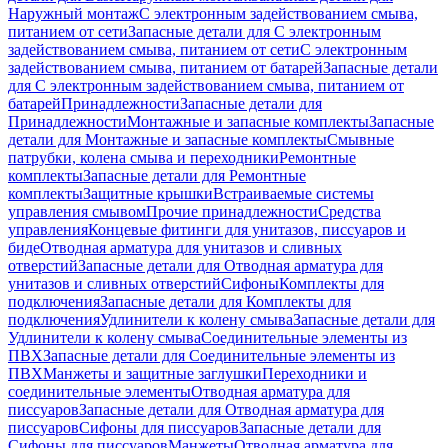
Наружный монтаж
С электронным задействованием смыва,
питанием от сети
Запасные детали для С электронным
задействованием смыва, питанием от сети
С электронным
задействованием смыва, питанием от батарей
Запасные детали
для С электронным задействованием смыва, питанием от
батарей
Принадлежности
Запасные детали для
Принадлежности
Монтажные и запасные комплекты
Запасные
детали для Монтажные и запасные комплекты
Смывные
патрубки, колена смыва и переходники
Ремонтные
комплекты
Запасные детали для Ремонтные
комплекты
Защитные крышки
Встраиваемые системы
управления смывом
Прочие принадлежности
Средства
управления
Концевые фитинги для унитазов, писсуаров и
биде
Отводная арматура для унитазов и сливных
отверстий
Запасные детали для Отводная арматура для
унитазов и сливных отверстий
Сифоны
Комплекты для
подключения
Запасные детали для Комплекты для
подключения
Удлинители к колену смыва
Запасные детали для
Удлинители к колену смыва
Соединительные элементы из
ПВХ
Запасные детали для Соединительные элементы из
ПВХ
Манжеты и защитные заглушки
Переходники и
соединительные элементы
Отводная арматура для
писсуаров
Запасные детали для Отводная арматура для
писсуаров
Cифоны для писсуаров
Запасные детали для
Cифоны для писсуаров
Манжеты
Отводная арматура для