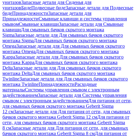
унитазов
Запасные детали для Сиденья для
унитазов
Биде
Подвесные биде
Запасные детали для Подвесные
биде
Принадлежности
Запасные детали для
Принадлежности
Смывные клавиши и системы управления
смывом
Смывные клавиши
Запасные детали для Смывные
клавиши
Для смывных бачков скрытого монтажа
Sigma
Запасные детали для Для смывных бачков скрытого
монтажа Sigma
Для смывных бачков скрытого монтажа
Omega
Запасные детали для Для смывных бачков скрытого
монтажа Omega
Для смывных бачков скрытого монтажа
Kappa
Запасные детали для Для смывных бачков скрытого
монтажа Kappa
Для смывных бачков скрытого монтажа
Delta
Запасные детали для Для смывных бачков скрытого
монтажа Delta
Для смывных бачков скрытого монтажа
Twinline
Запасные детали для Для смывных бачков скрытого
монтажа Twinline
Принадлежности
Расходные
материалы
Системы управления смывом с электронным
задействованием
Запасные детали для Системы управления
смывом с электронным задействованием
Для питания от сети,
для смывных бачков скрытого монтажа Geberit Sigma
12 см
Запасные детали для Для питания от сети, для смывных
бачков скрытого монтажа Geberit Sigma 12 см
Для питания от
сети, для смывных бачков скрытого монтажа Geberit Sigma
8 см
Запасные детали для Для питания от сети, для смывных
бачков скрытого монтажа Geberit Sigma 8 см
Для питания от