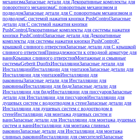
механизма
Запасные детали для Декоративные комплекты для
поворотного механизма
С поворотным механизмом и
подводом
Запасные детали для С поворотным механизмом и
подводом
С системой нажатия кнопки PushControl
Запасные
детали для С системой нажатия кнопки
PushControl
Декоративные комплекты для системы нажатия
кнопки PushControl
Запасные детали для Декоративные
комплекты для системы нажатия кнопки PushControl
С
крышкой сливного отверстия
Запасные детали для С крышкой
сливного отверстия
Принадлежности к отводной арматуре для
ванн
Крышки сливного отверстия
Монтажные и смывные
системы
Geberit Duofix
Инсталляции
Запасные детали для
Инсталляции
Инсталляции для унитазов
Запасные детали для
Инсталляции для унитазов
Инсталляции для
раковины
Запасные детали для Инсталляции для
раковины
Инсталляции для биде
Запасные детали для
Инсталляции для биде
Инсталляции для писсуаров
Запасные
детали для Инсталляции для писсуаров
Инсталляции для
душевых систем с водоотводом в стене
Запасные детали для
Инсталляции для душевых систем с водоотводом в
стене
Инсталляции для монтажа душевых систем и
ванн
Запасные детали для Инсталляции для монтажа душевых
систем и ванн
Инсталляции для монтажа сливных
раковин
Запасные детали для Инсталляции для монтажа
сливных раковин
Инсталляции для смесителей
Запасные