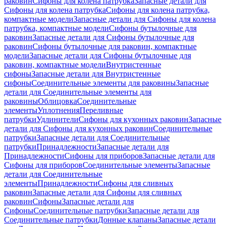
раковин
Сифоны для колена патрубка
Запасные детали для
Сифоны для колена патрубка
Сифоны для колена патрубка,
компактные модели
Запасные детали для Сифоны для колена
патрубка, компактные модели
Сифоны бутылочные для
раковин
Запасные детали для Сифоны бутылочные для
раковин
Сифоны бутылочные для раковин, компактные
модели
Запасные детали для Сифоны бутылочные для
раковин, компактные модели
Внутристенные
сифоны
Запасные детали для Внутристенные
сифоны
Соединительные элементы для раковины
Запасные
детали для Соединительные элементы для
раковины
Облицовка
Соединительные
элементы
Уплотнения
Переливные
патрубки
Удлинители
Сифоны для кухонных раковин
Запасные
детали для Сифоны для кухонных раковин
Соединительные
патрубки
Запасные детали для Соединительные
патрубки
Принадлежности
Запасные детали для
Принадлежности
Сифоны для приборов
Запасные детали для
Сифоны для приборов
Соединительные элементы
Запасные
детали для Соединительные
элементы
Принадлежности
Сифоны для сливных
раковин
Запасные детали для Сифоны для сливных
раковин
Сифоны
Запасные детали для
Сифоны
Соединительные патрубки
Запасные детали для
Соединительные патрубки
Донные клапаны
Запасные детали