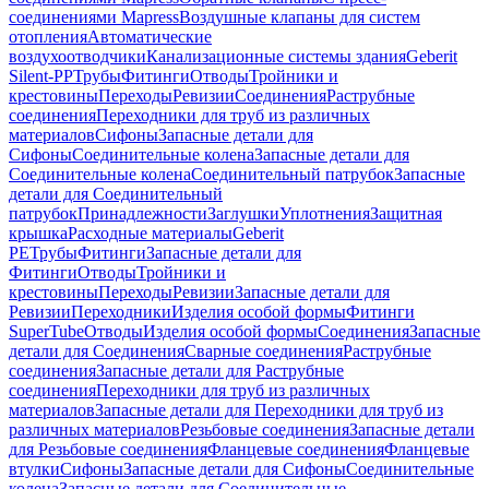
соединениями Mapress
Воздушные клапаны для систем
отопления
Автоматические
воздухоотводчики
Канализационные системы здания
Geberit
Silent-PP
Трубы
Фитинги
Отводы
Тройники и
крестовины
Переходы
Ревизии
Соединения
Раструбные
соединения
Переходники для труб из различных
материалов
Сифоны
Запасные детали для
Сифоны
Соединительные колена
Запасные детали для
Соединительные колена
Соединительный патрубок
Запасные
детали для Соединительный
патрубок
Принадлежности
Заглушки
Уплотнения
Защитная
крышка
Расходные материалы
Geberit
PE
Трубы
Фитинги
Запасные детали для
Фитинги
Отводы
Тройники и
крестовины
Переходы
Ревизии
Запасные детали для
Ревизии
Переходники
Изделия особой формы
Фитинги
SuperTube
Отводы
Изделия особой формы
Соединения
Запасные
детали для Соединения
Сварные соединения
Раструбные
соединения
Запасные детали для Раструбные
соединения
Переходники для труб из различных
материалов
Запасные детали для Переходники для труб из
различных материалов
Резьбовые соединения
Запасные детали
для Резьбовые соединения
Фланцевые соединения
Фланцевые
втулки
Сифоны
Запасные детали для Сифоны
Соединительные
колена
Запасные детали для Соединительные