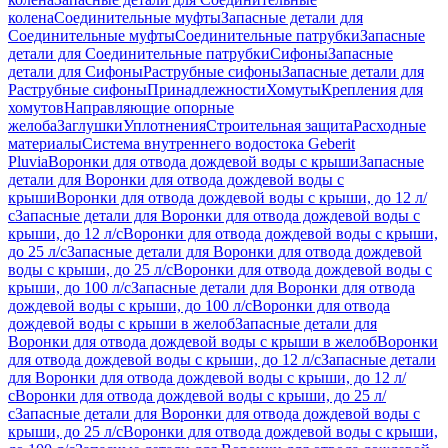
колена
Соединительные муфты
Запасные детали для
Соединительные муфты
Соединительные патрубки
Запасные
детали для Соединительные патрубки
Сифоны
Запасные
детали для Сифоны
Раструбные сифоны
Запасные детали для
Раструбные сифоны
Принадлежности
Хомуты
Крепления для
хомутов
Направляющие опорные
желоба
Заглушки
Уплотнения
Строительная защита
Расходные
материалы
Система внутреннего водостока Geberit
Pluvia
Воронки для отвода дождевой воды с крыши
Запасные
детали для Воронки для отвода дождевой воды с
крыши
Воронки для отвода дождевой воды с крыши, до 12 л/
с
Запасные детали для Воронки для отвода дождевой воды с
крыши, до 12 л/с
Воронки для отвода дождевой воды с крыши,
до 25 л/с
Запасные детали для Воронки для отвода дождевой
воды с крыши, до 25 л/с
Воронки для отвода дождевой воды с
крыши, до 100 л/с
Запасные детали для Воронки для отвода
дождевой воды с крыши, до 100 л/с
Воронки для отвода
дождевой воды с крыши в желоб
Запасные детали для
Воронки для отвода дождевой воды с крыши в желоб
Воронки
для отвода дождевой воды с крыши, до 12 л/с
Запасные детали
для Воронки для отвода дождевой воды с крыши, до 12 л/
с
Воронки для отвода дождевой воды с крыши, до 25 л/
с
Запасные детали для Воронки для отвода дождевой воды с
крыши, до 25 л/с
Воронки для отвода дождевой воды с крыши,