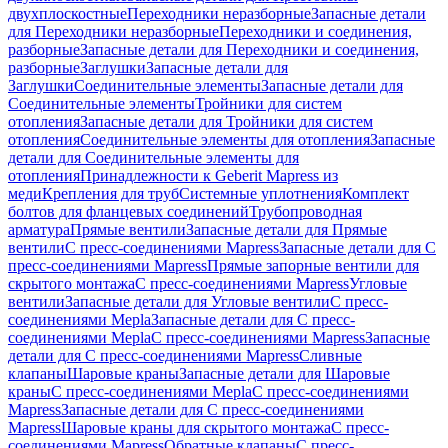
двухплоскостные
Переходники неразборные
Запасные детали
для Переходники неразборные
Переходники и соединения,
разборные
Запасные детали для Переходники и соединения,
разборные
Заглушки
Запасные детали для
Заглушки
Соединительные элементы
Запасные детали для
Соединительные элементы
Тройники для систем
отопления
Запасные детали для Тройники для систем
отопления
Соединительные элементы для отопления
Запасные
детали для Соединительные элементы для
отопления
Принадлежности к Geberit Mapress из
меди
Крепления для труб
Системные уплотнения
Комплект
болтов для фланцевых соединений
Трубопроводная
арматура
Прямые вентили
Запасные детали для Прямые
вентили
С пресс-соединениями Mapress
Запасные детали для С
пресс-соединениями Mapress
Прямые запорные вентили для
скрытого монтажа
С пресс-соединениями Mapress
Угловые
вентили
Запасные детали для Угловые вентили
С пресс-
соединениями Mepla
Запасные детали для С пресс-
соединениями Mepla
С пресс-соединениями Mapress
Запасные
детали для С пресс-соединениями Mapress
Сливные
клапаны
Шаровые краны
Запасные детали для Шаровые
краны
С пресс-соединениями Mepla
С пресс-соединениями
Mapress
Запасные детали для С пресс-соединениями
Mapress
Шаровые краны для скрытого монтажа
С пресс-
соединениями Mapress
Обратные клапаны
С пресс-