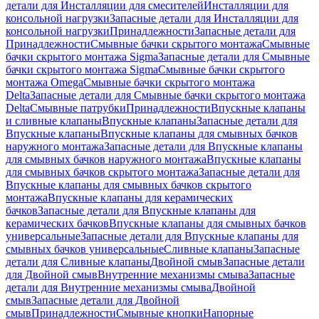
детали для Инсталляции для смесителей
Инсталляции для
консольной нагрузки
Запасные детали для Инсталляции для
консольной нагрузки
Принадлежности
Запасные детали для
Принадлежности
Смывные бачки скрытого монтажа
Смывные
бачки скрытого монтажа Sigma
Запасные детали для Смывные
бачки скрытого монтажа Sigma
Смывные бачки скрытого
монтажа Omega
Смывные бачки скрытого монтажа
Delta
Запасные детали для Смывные бачки скрытого монтажа
Delta
Смывные патрубки
Принадлежности
Впускные клапаны
и сливные клапаны
Впускные клапаны
Запасные детали для
Впускные клапаны
Впускные клапаны для смывных бачков
наружного монтажа
Запасные детали для Впускные клапаны
для смывных бачков наружного монтажа
Впускные клапаны
для смывных бачков скрытого монтажа
Запасные детали для
Впускные клапаны для смывных бачков скрытого
монтажа
Впускные клапаны для керамических
бачков
Запасные детали для Впускные клапаны для
керамических бачков
Впускные клапаны для смывных бачков
универсальные
Запасные детали для Впускные клапаны для
смывных бачков универсальные
Сливные клапаны
Запасные
детали для Сливные клапаны
Двойной смыв
Запасные детали
для Двойной смыв
Внутренние механизмы смыва
Запасные
детали для Внутренние механизмы смыва
Двойной
смыв
Запасные детали для Двойной
смыв
Принадлежности
Смывные кнопки
Напорные