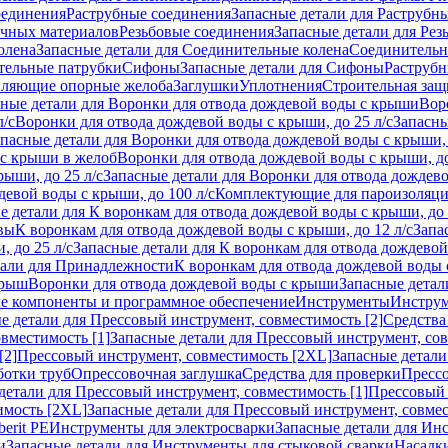
оединения
Раструбные соединения
Запасные детали для Раструбн
ичных материалов
Резьбовые соединения
Запасные детали для Рез
олена
Запасные детали для Соединительные колена
Соединитель
тельные патрубки
Сифоны
Запасные детали для Сифоны
Раструб
ляющие опорные желоба
Заглушки
Уплотнения
Строительная защ
сные детали для Воронки для отвода дождевой воды с крыши
Вор
л/с
Воронки для отвода дождевой воды с крыши, до 25 л/с
Запасны
пасные детали для Воронки для отвода дождевой воды с крыши, 
 с крыши в желоб
Воронки для отвода дождевой воды с крыши, до
ыши, до 25 л/с
Запасные детали для Воронки для отвода дождево
девой воды с крыши, до 100 л/с
Комплектующие для пароизоляц
е детали для К воронкам для отвода дождевой воды с крыши, до 
вы
К воронкам для отвода дождевой воды с крыши, до 12 л/с
Запа
 до 25 л/с
Запасные детали для К воронкам для отвода дождевой 
тали для Принадлежности
К воронкам для отвода дождевой воды
крыш
Воронки для отвода дождевой воды с крыши
Запасные детал
е компоненты и программное обеспечение
Инструменты
Инструм
е детали для Прессовый инструмент, совместимость [2]
Средства
вместимость [1]
Запасные детали для Прессовый инструмент, сов
[2]
Прессовый инструмент, совместимость [2XL]
Запасные детали
ботки труб
Опрессовочная заглушка
Средства для проверки
Прессо
детали для Прессовый инструмент, совместимость [1]
Прессовый 
имость [2XL]
Запасные детали для Прессовый инструмент, совме
erit PE
Инструменты для электросварки
Запасные детали для Ин
и
Запасные детали для Инструменты для стыковой сварки
Насадки