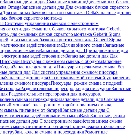
ши
Запасные детали для Смывные клавиши
Для смывных бачков
ажа Omega
Запасные детали для Для смывных бачков скрытого
a
Для смывных бачков скрытого монтажа Delta
Запасные детали
ных бачков скрытого монтажа
для Системы управления смывом с электронным
ия от сети, для смывных бачков скрытого монтажа Geberit
сети, для смывных бачков скрытого монтажа Geberit Sigma
арей, для смывных бачков скрытого монтажа Geberit Sigma
вматическим задействованием
Для двойного смыва
Запасные
управления смывом
Запасные детали для Принадлежности для
с электронным задействованием
Запасные детали для Для
Писсуары
Писсуары с режимом смыва, с ободком
Запасные
ободка
Запасные детали для Писсуары с режимом смыва, без
ные детали для Для систем управления смывом писсуара
ара
Запасные детали для Со встраиваемой системой управления
авления смывом писсуара
Писсуары, режим смыва с подачей
Без ободка
Разделительные перегородки для писсуаров
Запасные
 для Разделительные перегородки для писсуаров,
колена смыва и переходники
Запасные детали для Смывные
рытый монтаж
С электронным задействованием смыва,
м смыва, питанием от батарей
Запасные детали для С
невматическим задействованием смыва
Basic
Запасные детали
апасные детали для С электронным задействованием смыва,
нием смыва, питанием от батарей
Принадлежности
Запасные
 патрубки, колена смыва и переходники
Ремонтные