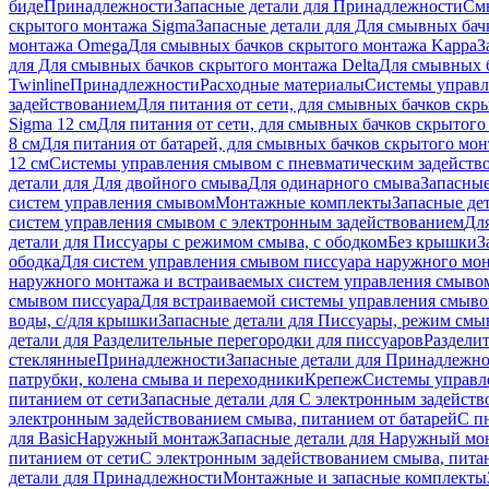
биде
Принадлежности
Запасные детали для Принадлежности
См
скрытого монтажа Sigma
Запасные детали для Для смывных бач
монтажа Omega
Для смывных бачков скрытого монтажа Kappa
З
для Для смывных бачков скрытого монтажа Delta
Для смывных б
Twinline
Принадлежности
Расходные материалы
Системы управл
задействованием
Для питания от сети, для смывных бачков скры
Sigma 12 см
Для питания от сети, для смывных бачков скрытого 
8 см
Для питания от батарей, для смывных бачков скрытого монт
12 см
Системы управления смывом с пневматическим задейств
детали для Для двойного смыва
Для одинарного смыва
Запасные
систем управления смывом
Монтажные комплекты
Запасные де
систем управления смывом с электронным задействованием
Дл
детали для Писсуары с режимом смыва, с ободком
Без крышки
З
ободка
Для систем управления смывом писсуара наружного мон
наружного монтажа и встраиваемых систем управления смыво
смывом писсуара
Для встраиваемой системы управления смыво
воды, с/для крышки
Запасные детали для Писсуары, режим смыв
детали для Разделительные перегородки для писсуаров
Раздели
стеклянные
Принадлежности
Запасные детали для Принадлежн
патрубки, колена смыва и переходники
Крепеж
Системы управл
питанием от сети
Запасные детали для С электронным задейств
электронным задействованием смыва, питанием от батарей
С п
для Basic
Наружный монтаж
Запасные детали для Наружный мо
питанием от сети
С электронным задействованием смыва, питан
детали для Принадлежности
Монтажные и запасные комплекты