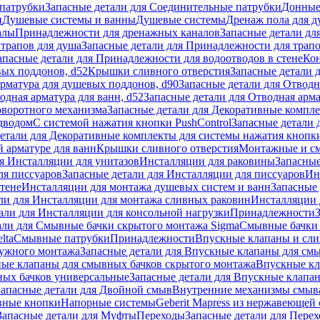
патрубки
Запасные детали для Соединительные патрубки
Донные
и
Душевые системы и ванны
Душевые системы
Дренаж пола для 
алы
Принадлежности для дренажных каналов
Запасные детали дл
трапов для душа
Запасные детали для Принадлежности для трапо
апасные детали для Принадлежности для водоотводов в стене
Кон
вых поддонов, d52
Крышки сливного отверстия
Запасные детали 
рматура для душевых поддонов, d90
Запасные детали для Отводн
одная арматура для ванн, d52
Запасные детали для Отводная арма
оворотного механизма
Запасные детали для Декоративные компл
дводом
С системой нажатия кнопки PushControl
Запасные детали 
етали для Декоративные комплекты для системы нажатия кнопки
 арматуре для ванн
Крышки сливного отверстия
Монтажные и с
я Инсталляции для унитазов
Инсталляции для раковины
Запасные
ля писсуаров
Запасные детали для Инсталляции для писсуаров
Ин
стене
Инсталляции для монтажа душевых систем и ванн
Запасные 
ли для Инсталляции для монтажа сливных раковин
Инсталляции 
али для Инсталляции для консольной нагрузки
Принадлежности
али для Смывные бачки скрытого монтажа Sigma
Смывные бачки
lta
Смывные патрубки
Принадлежности
Впускные клапаны и сл
ружного монтажа
Запасные детали для Впускные клапаны для см
ные клапаны для смывных бачков скрытого монтажа
Впускные кл
ых бачков универсальные
Запасные детали для Впускные клапа
Запасные детали для Двойной смыв
Внутренние механизмы смыв
ные кнопки
Напорные системы
Geberit Mapress из нержавеющей 
Запасные детали для Муфты
Переходы
Запасные детали для Пере