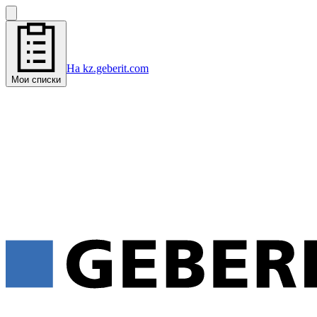
На kz.geberit.com
Мои списки