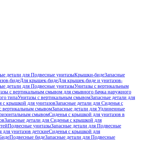
ые детали для Подвесные унитазы
Крышки-биде
Запасные
азов-биде
Для крышек-биде
Для крышек-биде и унитазов-
ые детали для Подвесные унитазы
Унитазы с вертикальным
азы с вертикальным смывом для смывного бачка наружного
ого типа
Унитазы с вертикальным смывом
Запасные детали для
я с крышкой для унитазов
Запасные детали для Сиденья с
с вертикальным смывом
Запасные детали для Удлиненные
горизонтальным смывом
Сиденья с крышкой для унитазов в
ов
Запасные детали для Сиденья с крышкой для
етей
Подвесные унитазы
Запасные детали для Подвесные
я для унитазов детские
Сиденья с крышкой для
Биде
Подвесные биде
Запасные детали для Подвесные