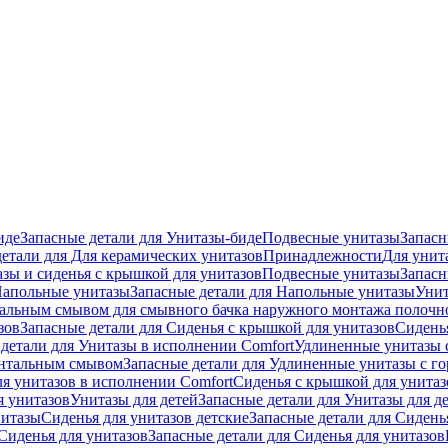
иде
Запасные детали для Унитазы-биде
Подвесные унитазы
Запасн
детали для Для керамических унитазов
Принадлежности
Для унит
зы и сиденья с крышкой для унитазов
Подвесные унитазы
Запасн
апольные унитазы
Запасные детали для Напольные унитазы
Унит
кальным смывом для смывного бачка наружного монтажа полочн
зов
Запасные детали для Сиденья с крышкой для унитазов
Сидень
детали для Унитазы в исполнении Comfort
Удлиненные унитазы 
онтальным смывом
Запасные детали для Удлиненные унитазы с 
ля унитазов в исполнении Comfort
Сиденья с крышкой для унитаз
я унитазов
Унитазы для детей
Запасные детали для Унитазы для д
нитазы
Сиденья для унитазов детские
Запасные детали для Сидень
Сиденья для унитазов
Запасные детали для Сиденья для унитазов