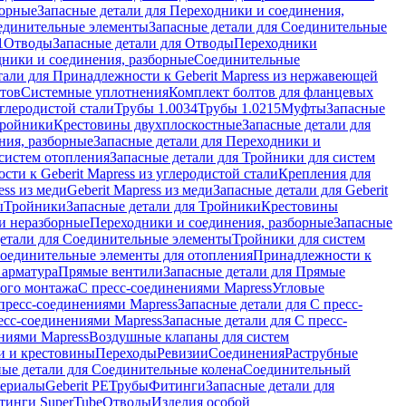
борные
Запасные детали для Переходники и соединения,
единительные элементы
Запасные детали для Соединительные
1
Отводы
Запасные детали для Отводы
Переходники
дники и соединения, разборные
Соединительные
тали для Принадлежности к Geberit Mapress из нержавеющей
нтов
Системные уплотнения
Комплект болтов для фланцевых
углеродистой стали
Трубы 1.0034
Трубы 1.0215
Муфты
Запасные
Тройники
Крестовины двухплоскостные
Запасные детали для
ния, разборные
Запасные детали для Переходники и
систем отопления
Запасные детали для Тройники для систем
ти к Geberit Mapress из углеродистой стали
Крепления для
ess из меди
Geberit Mapress из меди
Запасные детали для Geberit
ы
Тройники
Запасные детали для Тройники
Крестовины
и неразборные
Переходники и соединения, разборные
Запасные
детали для Соединительные элементы
Тройники для систем
Соединительные элементы для отопления
Принадлежности к
 арматура
Прямые вентили
Запасные детали для Прямые
того монтажа
С пресс-соединениями Mapress
Угловые
пресс-соединениями Mapress
Запасные детали для С пресс-
есс-соединениями Mapress
Запасные детали для С пресс-
ниями Mapress
Воздушные клапаны для систем
и и крестовины
Переходы
Ревизии
Соединения
Раструбные
ные детали для Соединительные колена
Соединительный
териалы
Geberit PE
Трубы
Фитинги
Запасные детали для
тинги SuperTube
Отводы
Изделия особой