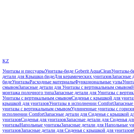
KZ
Унитазы и писсуары
Унитазы-биде Geberit AquaClean
Унитазы-б
детали для Крышки-биде
Для керамических унитазов
Запасные 
биде
Унитазы
Расходные материалы
Функциональные узлы
Унита
смывом
Запасные детали для Унитазы с вертикальным смывом
Н
монтажа полочного типа
Запасные детали для Унитазы с верти
Унитазы с вертикальным смывом
Сиденья с крышкой для унита
крышкой для унитазов
Унитазы в исполнении Comfort
Запасные 
унитазы с вертикальным смывом
Удлиненные унитазы с гориз
исполнении Comfort
Запасные детали для Сиденья с крышкой д
унитазов
Сиденья для унитазов
Запасные детали для Сиденья дл
унитазы
Напольные унитазы
Запасные детали для Напольные у
унитазов
Запасные детали для Сиденья с крышкой для унитазов