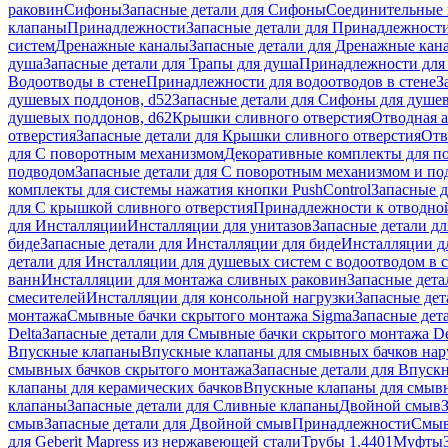
раковин
Сифоны
Запасные детали для Сифоны
Соединительные 
клапаны
Принадлежности
Запасные детали для Принадлежност
систем
Дренажные каналы
Запасные детали для Дренажные кан
душа
Запасные детали для Трапы для душа
Принадлежности для 
Водоотводы в стене
Принадлежности для водоотводов в стене
З
душевых поддонов, d52
Запасные детали для Сифоны для душе
душевых поддонов, d62
Крышки сливного отверстия
Отводная а
отверстия
Запасные детали для Крышки сливного отверстия
Отв
для С поворотным механизмом
Декоративные комплекты для п
подводом
Запасные детали для С поворотным механизмом и по
комплекты для системы нажатия кнопки PushControl
Запасные д
для С крышкой сливного отверстия
Принадлежности к отводной
для Инсталляции
Инсталляции для унитазов
Запасные детали дл
биде
Запасные детали для Инсталляции для биде
Инсталляции д
детали для Инсталляции для душевых систем с водоотводом в 
ванн
Инсталляции для монтажа сливных раковин
Запасные дета
смесителей
Инсталляции для консольной нагрузки
Запасные дет
монтажа
Смывные бачки скрытого монтажа Sigma
Запасные дет
Delta
Запасные детали для Смывные бачки скрытого монтажа De
Впускные клапаны
Впускные клапаны для смывных бачков на
смывных бачков скрытого монтажа
Запасные детали для Впуск
клапаны для керамических бачков
Впускные клапаны для смывн
клапаны
Запасные детали для Сливные клапаны
Двойной смыв
смыв
Запасные детали для Двойной смыв
Принадлежности
Смыв
для Geberit Mapress из нержавеющей стали
Трубы 1.4401
Муфты