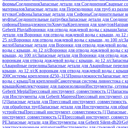
формы
Соединения
Запасные детали для Соединения
Сварные с
материалов
Запасные детали для Переходники для труб из разл
втулки
Сифоны
Запасные детали для Сифоны
Соединительные к
муфты
Соединительные патрубки
Запасные детали для Соедини
сифоны
Принадлежности
Хомуты
Крепления для хомутов
Направ
Geberit Pluvia
Воронки для отвода дождевой воды с крыши
Запа
детали для Воронки для отвода дождевой воды с крыши, до 12 
25 л/с
Воронки для отвода дождевой воды с крыши, до 100 л/с
За
желоб
Запасные детали для Воронки для отвода дождевой воды
воды с крыши, до 12 л/с
Воронки для отвода дождевой воды с кр
крыши, до 100 л/с
Запасные детали для Воронки для отвода дож
воронкам для отвода дождевой воды с крыши, до 12 л/с
Запасны
с
Аварийные переливы
Запасные детали для Аварийные перели
крыши, до 12 л/с
К воронкам для отвода дождевой воды с крыши,
200
Системы крепления d250–315
Принадлежности
Запасные де
воды с крыш
Для креплений
Самотечная система ливнестока с 
крыши
Комплектующие для пароизоляции
Инструменты, сетевы
Geberit Mepla
Прессовый инструмент, совместимость [2]
Запасны
для Инструменты для Geberit Mapress
Прессовый инструмент, со
[2]
Запасные детали для Прессовый инструмент, совместимость 
для обработки труб
Запасные детали для Инструменты для обра
устройства
Прессовый инструмент, совместимость [1]
Запасные 
инструмент, совместимость [2]
Прессовый инструмент, совмест
PE
Запасные детали для Инструменты для Geberit Silent-db20/Geb
электросварочным аппаратам
Инструменты для стыковой сварк