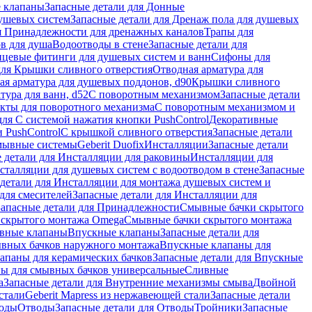
 клапаны
Запасные детали для Донные
душевых систем
Запасные детали для Дренаж пола для душевых
я Принадлежности для дренажных каналов
Трапы для
в для душа
Водоотводы в стене
Запасные детали для
цевые фитинги для душевых систем и ванн
Сифоны для
для Крышки сливного отверстия
Отводная арматура для
ая арматура для душевых поддонов, d90
Крышки сливного
тура для ванн, d52
С поворотным механизмом
Запасные детали
екты для поворотного механизма
С поворотным механизмом и
для С системой нажатия кнопки PushControl
Декоративные
 PushControl
С крышкой сливного отверстия
Запасные детали
мывные системы
Geberit Duofix
Инсталляции
Запасные детали
 детали для Инсталляции для раковины
Инсталляции для
сталляции для душевых систем с водоотводом в стене
Запасные
детали для Инсталляции для монтажа душевых систем и
для смесителей
Запасные детали для Инсталляции для
Запасные детали для Принадлежности
Смывные бачки скрытого
 скрытого монтажа Omega
Смывные бачки скрытого монтажа
ивные клапаны
Впускные клапаны
Запасные детали для
ывных бачков наружного монтажа
Впускные клапаны для
апаны для керамических бачков
Запасные детали для Впускные
ны для смывных бачков универсальные
Сливные
а
Запасные детали для Внутренние механизмы смыва
Двойной
стали
Geberit Mapress из нержавеющей стали
Запасные детали
ходы
Отводы
Запасные детали для Отводы
Тройники
Запасные