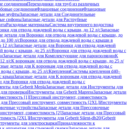
ые соединения
Переходники для труб из различных
ьбовые соединения
Фланцевые соединения
Фланцевые
ные муфты
Запасные детали для Соединительные
ные сифоны
Запасные детали для Раструбные
ита
Расходные материалы
Система внутреннего водостока
онки для отвода дождевой воды с крыши, до 12 л/с
Запасные
е детали для Воронки для отвода дождевой воды с крыши, до
до 100 л/с
Воронки для отвода дождевой воды с крыши в
 12 л/с
Запасные детали для Воронки для отвода дождевой
й воды с крыши, до 25 л/с
Воронки для отвода дождевой воды с
ии
Запасные детали для Комплектующие для пароизоляции
К
12 л/с
К воронкам для отвода дождевой воды с крыши, до 25 л/
сные детали для К воронкам для отвода дождевой воды с
воды с крыши, до 25 л/с
Крепления
Системы крепления d40–
 с крыш
Запасные детали для К воронкам для отвода дождевой
и для Воронки для отвода дождевой воды с
енты для Geberit Mepla
Запасные детали для Инструменты для
 для проверки
Инструменты для Geberit Mapress
Запасные детали
местимость [1]
Прессовый инструмент, совместимость
 для Прессовый инструмент, совместимость [2XL]
Инструменты
вочные устройства
Запасные детали для Прессовочные
инструмент, совместимость [2]
Запасные детали для Прессовый
стимость [2XL]
Инструменты для Geberit Silent-db20/Geberit
струменты для электросварки
Принадлежности к
 к аппаратам для стыковой сварки
Запасные детали для