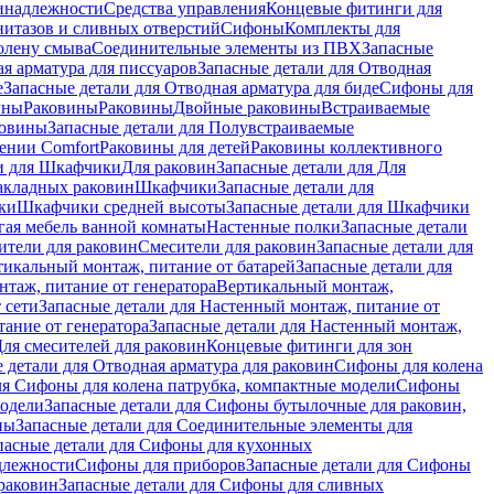
инадлежности
Средства управления
Концевые фитинги для
нитазов и сливных отверстий
Сифоны
Комплекты для
колену смыва
Соединительные элементы из ПВХ
Запасные
я арматура для писсуаров
Запасные детали для Отводная
е
Запасные детали для Отводная арматура для биде
Сифоны для
ины
Раковины
Раковины
Двойные раковины
Встраиваемые
ковины
Запасные детали для Полувстраиваемые
ении Comfort
Pаковины для детей
Раковины коллективного
и для Шкафчики
Для раковин
Запасные детали для Для
накладных pаковин
Шкафчики
Запасные детали для
ки
Шкафчики средней высоты
Запасные детали для Шкафчики
гая мебель ванной комнаты
Настенные полки
Запасные детали
ители для раковин
Смесители для раковин
Запасные детали для
тикальный монтаж, питание от батарей
Запасные детали для
нтаж, питание от генератора
Вертикальный монтаж,
 сети
Запасные детали для Настенный монтаж, питание от
ание от генератора
Запасные детали для Настенный монтаж,
Для смесителей для раковин
Концевые фитинги для зон
 детали для Отводная арматура для раковин
Сифоны для колена
ля Сифоны для колена патрубка, компактные модели
Сифоны
модели
Запасные детали для Сифоны бутылочные для раковин,
ны
Запасные детали для Соединительные элементы для
пасные детали для Сифоны для кухонных
длежности
Сифоны для приборов
Запасные детали для Сифоны
раковин
Запасные детали для Сифоны для сливных