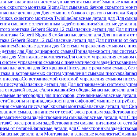
ывные клавиши и системы управления смывом
Смывные клави
ков скрытого монтажа Sigma
Для смывных бачков скрытого монт
апасные детали для Для смывных бачков скрытого монтажа Kapp
ачков скрытого монтажа Twinline
Запасные детали для Для смыв
ения смывом с электронным задействованием
Запасные детали 
того монтажа Geberit Sigma 12 см
Запасные детали для Для питан
монтажа Geberit Sigma 8 см
Запасные детали для Для питания от 
ажа Geberit Sigma 12 см
Запасные детали для Для питания от бат
ованием
Запасные детали для Системы управления смывом с пне
 детали для Для одинарного смыва
Принадлежности для систем 
тали для Монтажные комплекты
Для систем управления смывом 
я систем управления смывом с пневматическим задействованием
апасные детали для Без крышки
Писсуары с режимом смыва, без 
тажа и встраиваемых систем управления смывом писсуара
Запас
м писсуара
Со встраиваемой системой управления смывом писсу
м писсуара
Запасные детали для Для встраиваемой системы упр
а с подачей воды, с/для крышки
Без ободка
Запасные детали для 
тельные перегородки для писсуаров, стеклянные
Запасные детали
ости
Сифоны и принадлежности для сифонов
Смывные патрубки, 
ения смывом писсуара
Скрытый монтаж
Запасные детали для Ск
ованием смыва, питанием от сети
С электронным задействование
невматическим задействованием смыва
Запасные детали для С п
нтаж
С электронным задействованием смыва, питанием от сети
З
ием от батарей
Запасные детали для С электронным задействова
Запасные детали для Монтажные и запасные комплекты
Смывные