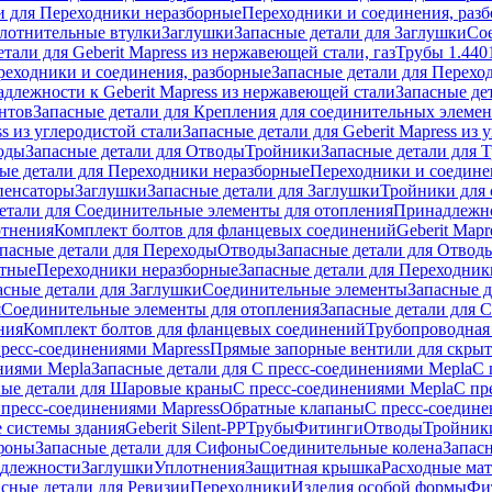
и для Переходники неразборные
Переходники и соединения, раз
лотнительные втулки
Заглушки
Запасные детали для Заглушки
Со
тали для Geberit Mapress из нержавеющей стали, газ
Трубы 1.440
реходники и соединения, разборные
Запасные детали для Перехо
длежности к Geberit Mapress из нержавеющей стали
Запасные де
нтов
Запасные детали для Крепления для соединительных элеме
ss из углеродистой стали
Запасные детали для Geberit Mapress из 
оды
Запасные детали для Отводы
Тройники
Запасные детали для 
ые детали для Переходники неразборные
Переходники и соедине
пенсаторы
Заглушки
Запасные детали для Заглушки
Тройники для 
етали для Соединительные элементы для отопления
Принадлежнос
отнения
Комплект болтов для фланцевых соединений
Geberit Mapr
пасные детали для Переходы
Отводы
Запасные детали для Отвод
стные
Переходники неразборные
Запасные детали для Переходник
асные детали для Заглушки
Соединительные элементы
Запасные 
я
Соединительные элементы для отопления
Запасные детали для 
ния
Комплект болтов для фланцевых соединений
Трубопроводная
пресс-соединениями Mapress
Прямые запорные вентили для скры
ниями Mepla
Запасные детали для С пресс-соединениями Mepla
С 
ные детали для Шаровые краны
С пресс-соединениями Mepla
С пр
 пресс-соединениями Mapress
Обратные клапаны
С пресс-соедине
 системы здания
Geberit Silent-PP
Трубы
Фитинги
Отводы
Тройник
фоны
Запасные детали для Сифоны
Соединительные колена
Запас
длежности
Заглушки
Уплотнения
Защитная крышка
Расходные ма
асные детали для Ревизии
Переходники
Изделия особой формы
Фи