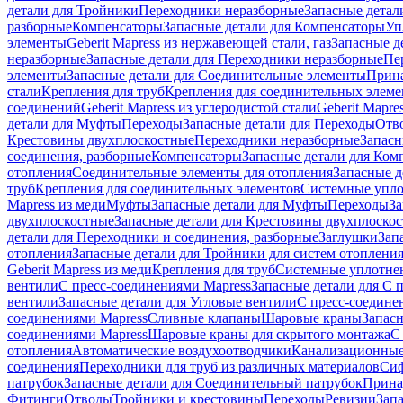
детали для Тройники
Переходники неразборные
Запасные детал
разборные
Компенсаторы
Запасные детали для Компенсаторы
Уп
элементы
Geberit Mapress из нержавеющей стали, газ
Запасные де
неразборные
Запасные детали для Переходники неразборные
Пе
элементы
Запасные детали для Соединительные элементы
Прина
стали
Крепления для труб
Крепления для соединительных элеме
соединений
Geberit Mapress из углеродистой стали
Geberit Mapre
детали для Муфты
Переходы
Запасные детали для Переходы
Отв
Крестовины двухплоскостные
Переходники неразборные
Запасн
соединения, разборные
Компенсаторы
Запасные детали для Ком
отопления
Соединительные элементы для отопления
Запасные д
труб
Крепления для соединительных элементов
Системные упл
Mapress из меди
Муфты
Запасные детали для Муфты
Переходы
За
двухплоскостные
Запасные детали для Крестовины двухплоско
детали для Переходники и соединения, разборные
Заглушки
Зап
отопления
Запасные детали для Тройники для систем отоплени
Geberit Mapress из меди
Крепления для труб
Системные уплотне
вентили
С пресс-соединениями Mapress
Запасные детали для С 
вентили
Запасные детали для Угловые вентили
С пресс-соедине
соединениями Mapress
Сливные клапаны
Шаровые краны
Запас
соединениями Mapress
Шаровые краны для скрытого монтажа
С
отопления
Автоматические воздухоотводчики
Канализационные
соединения
Переходники для труб из различных материалов
Си
патрубок
Запасные детали для Соединительный патрубок
Прина
Фитинги
Отводы
Тройники и крестовины
Переходы
Ревизии
Зап