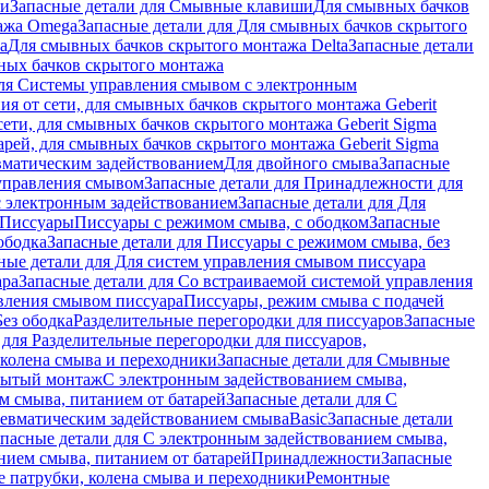
ши
Запасные детали для Смывные клавиши
Для смывных бачков
ажа Omega
Запасные детали для Для смывных бачков скрытого
a
Для смывных бачков скрытого монтажа Delta
Запасные детали
ных бачков скрытого монтажа
для Системы управления смывом с электронным
ия от сети, для смывных бачков скрытого монтажа Geberit
сети, для смывных бачков скрытого монтажа Geberit Sigma
арей, для смывных бачков скрытого монтажа Geberit Sigma
вматическим задействованием
Для двойного смыва
Запасные
управления смывом
Запасные детали для Принадлежности для
с электронным задействованием
Запасные детали для Для
Писсуары
Писсуары с режимом смыва, с ободком
Запасные
ободка
Запасные детали для Писсуары с режимом смыва, без
ные детали для Для систем управления смывом писсуара
ара
Запасные детали для Со встраиваемой системой управления
авления смывом писсуара
Писсуары, режим смыва с подачей
Без ободка
Разделительные перегородки для писсуаров
Запасные
 для Разделительные перегородки для писсуаров,
колена смыва и переходники
Запасные детали для Смывные
рытый монтаж
С электронным задействованием смыва,
м смыва, питанием от батарей
Запасные детали для С
невматическим задействованием смыва
Basic
Запасные детали
апасные детали для С электронным задействованием смыва,
нием смыва, питанием от батарей
Принадлежности
Запасные
 патрубки, колена смыва и переходники
Ремонтные