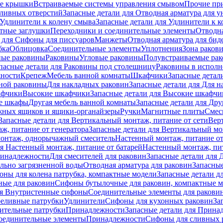
е крышки
Встраиваемые системы управления смывом
Прочие пр
сливных отверстий
Запасные детали для Отводная арматура для у
Удлинители к колену смыва
Запасные детали для Удлинители к 
тные заглушки
Переходники и соединительные элементы
Отводна
 для Cифоны для писсуаров
Манжеты
Отводная арматура для бид
бка
Облицовка
Соединительные элементы
Уплотнения
Зона раков
ные раковины
Раковины
Угловые раковины
Полувстраиваемые ра
пасные детали для Раковины под столешницу
Раковины в исполн
ности
Крепеж
Мебель ванной комнаты
Шкафчики
Запасные детал
ной раковины
Для накладных pаковин
Запасные детали для Для 
афчики
Высокие шкафчики
Запасные детали для Высокие шкафчи
ые шкафы
Другая мебель ванной комнаты
Запасные детали для Дру
жных ящиков и ящики-органайзеры
Ручки
Магнитные плиты
Смес
Запасные детали для Вертикальный монтаж, питание от сети
Вер
ж, питание от генератора
Запасные детали для Вертикальный мо
монтаж, однорычажный смеситель
Настенный монтаж, питание от
ля Настенный монтаж, питание от батарей
Настенный монтаж, пит
ринадлежности
Для смесителей для раковин
Запасные детали для 
ильно загрязненной воды
Отводная арматура для раковин
Запасные
ны для колена патрубка, компактные модели
Запасные детали д
ные для раковин
Сифоны бутылочные для раковин, компактные 
ля Внутристенные сифоны
Соединительные элементы для ракови
еливные патрубки
Удлинители
Сифоны для кухонных раковин
За
нительные патрубки
Принадлежности
Запасные детали для Прина
Соединительные элементы
Принадлежности
Сифоны для сливных 