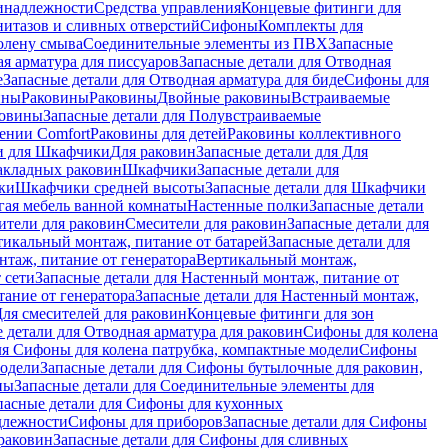
инадлежности
Средства управления
Концевые фитинги для
нитазов и сливных отверстий
Сифоны
Комплекты для
колену смыва
Соединительные элементы из ПВХ
Запасные
я арматура для писсуаров
Запасные детали для Отводная
е
Запасные детали для Отводная арматура для биде
Сифоны для
ины
Раковины
Раковины
Двойные раковины
Встраиваемые
ковины
Запасные детали для Полувстраиваемые
ении Comfort
Pаковины для детей
Раковины коллективного
и для Шкафчики
Для раковин
Запасные детали для Для
накладных pаковин
Шкафчики
Запасные детали для
ки
Шкафчики средней высоты
Запасные детали для Шкафчики
гая мебель ванной комнаты
Настенные полки
Запасные детали
ители для раковин
Смесители для раковин
Запасные детали для
тикальный монтаж, питание от батарей
Запасные детали для
нтаж, питание от генератора
Вертикальный монтаж,
 сети
Запасные детали для Настенный монтаж, питание от
ание от генератора
Запасные детали для Настенный монтаж,
Для смесителей для раковин
Концевые фитинги для зон
 детали для Отводная арматура для раковин
Сифоны для колена
ля Сифоны для колена патрубка, компактные модели
Сифоны
модели
Запасные детали для Сифоны бутылочные для раковин,
ны
Запасные детали для Соединительные элементы для
пасные детали для Сифоны для кухонных
длежности
Сифоны для приборов
Запасные детали для Сифоны
раковин
Запасные детали для Сифоны для сливных