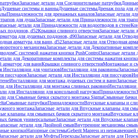
патрубки
Запасные детали для Соединительные патрубки
Донные
и
Душевые системы и ванны
Душевые системы
Дренаж пола для 
алы
Принадлежности для дренажных каналов
Запасные детали дл
трапов для душа
Запасные детали для Принадлежности для трапо
апасные детали для Принадлежности для водоотводов в стене
Кон
вых поддонов, d52
Крышки сливного отверстия
Запасные детали 
рматура для душевых поддонов, d90
Запасные детали для Отводн
одная арматура для ванн, d52
Запасные детали для Отводная арма
оворотного механизма
Запасные детали для Декоративные компл
дводом
С системой нажатия кнопки PushControl
Запасные детали 
етали для Декоративные комплекты для системы нажатия кнопки
 арматуре для ванн
Крышки сливного отверстия
Монтажные и с
я Инсталляции для унитазов
Инсталляции для раковины
Запасные
ля писсуаров
Запасные детали для Инсталляции для писсуаров
Ин
стене
Инсталляции для монтажа душевых систем и ванн
Запасные 
ли для Инсталляции для монтажа сливных раковин
Инсталляции 
али для Инсталляции для консольной нагрузки
Принадлежности
али для Смывные бачки скрытого монтажа Sigma
Смывные бачки
lta
Смывные патрубки
Принадлежности
Впускные клапаны и сл
ружного монтажа
Запасные детали для Впускные клапаны для см
ные клапаны для смывных бачков скрытого монтажа
Впускные кл
ых бачков универсальные
Запасные детали для Впускные клапа
Запасные детали для Двойной смыв
Внутренние механизмы смыв
ные кнопки
Напорные системы
Geberit Mapress из нержавеющей 
Запасные детали для Муфты
Переходы
Запасные детали для Пере