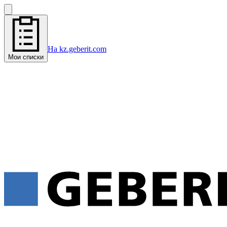
На kz.geberit.com
Мои списки