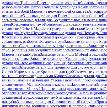
детали для Тройники
Переходники неразборные
Запасные детал
разборные
Компенсаторы
Запасные детали для Компенсаторы
Уп
элементы
Geberit Mapress из нержавеющей стали, газ
Запасные де
неразборные
Запасные детали для Переходники неразборные
Пе
элементы
Запасные детали для Соединительные элементы
Прина
стали
Крепления для труб
Крепления для соединительных элеме
соединений
Geberit Mapress из углеродистой стали
Geberit Mapre
детали для Муфты
Переходы
Запасные детали для Переходы
Отв
Крестовины двухплоскостные
Переходники неразборные
Запасн
соединения, разборные
Компенсаторы
Запасные детали для Ком
отопления
Соединительные элементы для отопления
Запасные д
труб
Крепления для соединительных элементов
Системные упл
Mapress из меди
Муфты
Запасные детали для Муфты
Переходы
За
двухплоскостные
Запасные детали для Крестовины двухплоско
детали для Переходники и соединения, разборные
Заглушки
Зап
отопления
Запасные детали для Тройники для систем отоплени
Geberit Mapress из меди
Крепления для труб
Системные уплотне
вентили
С пресс-соединениями Mapress
Запасные детали для С 
вентили
Запасные детали для Угловые вентили
С пресс-соедине
соединениями Mapress
Сливные клапаны
Шаровые краны
Запас
соединениями Mapress
Шаровые краны для скрытого монтажа
С
отопления
Автоматические воздухоотводчики
Канализационные
соединения
Переходники для труб из различных материалов
Си
патрубок
Запасные детали для Соединительный патрубок
Прина
Фитинги
Отводы
Тройники и крестовины
Переходы
Ревизии
Зап