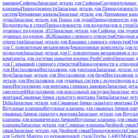
раковин
Сифоны
Запасные детали для Сифоны
Соединительные 
клапаны
Принадлежности
Запасные детали для Принадлежност
систем
Дренажные каналы
Запасные детали для Дренажные кан
душа
Запасные детали для Трапы для душа
Принадлежности для 
Водоотводы в стене
Принадлежности для водоотводов в стене
З
душевых поддонов, d52
Запасные детали для Сифоны для душе
душевых поддонов, d62
Крышки сливного отверстия
Отводная а
отверстия
Запасные детали для Крышки сливного отверстия
Отв
для С поворотным механизмом
Декоративные комплекты для п
подводом
Запасные детали для С поворотным механизмом и по
комплекты для системы нажатия кнопки PushControl
Запасные д
для С крышкой сливного отверстия
Принадлежности к отводной
для Инсталляции
Инсталляции для унитазов
Запасные детали дл
биде
Запасные детали для Инсталляции для биде
Инсталляции д
детали для Инсталляции для душевых систем с водоотводом в 
ванн
Инсталляции для монтажа сливных раковин
Запасные дета
смесителей
Инсталляции для консольной нагрузки
Запасные дет
монтажа
Смывные бачки скрытого монтажа Sigma
Запасные дет
Delta
Запасные детали для Смывные бачки скрытого монтажа De
Впускные клапаны
Впускные клапаны для смывных бачков на
смывных бачков скрытого монтажа
Запасные детали для Впуск
клапаны для керамических бачков
Впускные клапаны для смывн
клапаны
Запасные детали для Сливные клапаны
Двойной смыв
смыв
Запасные детали для Двойной смыв
Принадлежности
Смыв
для Geberit Mapress из нержавеющей стали
Трубы 1.4401
Муфты