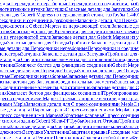
и для Переходники неразборные
Переходники и соединения, раз
лотнительные втулки
Заглушки
Запасные детали для Заглушки
Со
тали для Geberit Mapress из нержавеющей стали, газ
Трубы 1.440
реходники и соединения, разборные
Запасные детали для Перехо
длежности к Geberit Mapress из нержавеющей стали
Запасные де
нтов
Запасные детали для Крепления для соединительных элеме
ss из углеродистой стали
Запасные детали для Geberit Mapress из 
оды
Запасные детали для Отводы
Тройники
Запасные детали для 
ые детали для Переходники неразборные
Переходники и соедине
пенсаторы
Заглушки
Запасные детали для Заглушки
Тройники для 
етали для Соединительные элементы для отопления
Принадлежнос
отнения
Комплект болтов для фланцевых соединений
Geberit Mapr
пасные детали для Переходы
Отводы
Запасные детали для Отвод
стные
Переходники неразборные
Запасные детали для Переходник
асные детали для Заглушки
Соединительные элементы
Запасные 
я
Соединительные элементы для отопления
Запасные детали для 
ния
Комплект болтов для фланцевых соединений
Трубопроводная
пресс-соединениями Mapress
Прямые запорные вентили для скры
ниями Mepla
Запасные детали для С пресс-соединениями Mepla
С 
ные детали для Шаровые краны
С пресс-соединениями Mepla
С пр
 пресс-соединениями Mapress
Обратные клапаны
С пресс-соедине
 системы здания
Geberit Silent-PP
Трубы
Фитинги
Отводы
Тройник
фоны
Запасные детали для Сифоны
Соединительные колена
Запас
длежности
Заглушки
Уплотнения
Защитная крышка
Расходные ма
асные детали для Ревизии
Переходники
Изделия особой формы
Фи