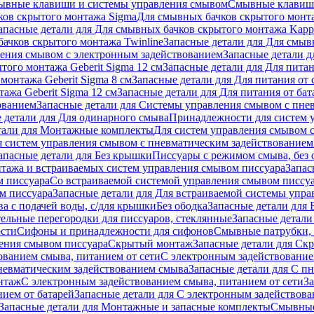
ывные клавиши и системы управления смывом
Смывные клави
ков скрытого монтажа Sigma
Для смывных бачков скрытого монт
апасные детали для Для смывных бачков скрытого монтажа Kapp
ачков скрытого монтажа Twinline
Запасные детали для Для смыв
ения смывом с электронным задействованием
Запасные детали 
того монтажа Geberit Sigma 12 см
Запасные детали для Для питан
монтажа Geberit Sigma 8 см
Запасные детали для Для питания от 
ажа Geberit Sigma 12 см
Запасные детали для Для питания от бат
ованием
Запасные детали для Системы управления смывом с пне
 детали для Для одинарного смыва
Принадлежности для систем 
тали для Монтажные комплекты
Для систем управления смывом 
я систем управления смывом с пневматическим задействованием
апасные детали для Без крышки
Писсуары с режимом смыва, без 
тажа и встраиваемых систем управления смывом писсуара
Запас
м писсуара
Со встраиваемой системой управления смывом писсу
м писсуара
Запасные детали для Для встраиваемой системы упр
а с подачей воды, с/для крышки
Без ободка
Запасные детали для 
тельные перегородки для писсуаров, стеклянные
Запасные детали
ости
Сифоны и принадлежности для сифонов
Смывные патрубки, 
ения смывом писсуара
Скрытый монтаж
Запасные детали для Ск
ованием смыва, питанием от сети
С электронным задействование
невматическим задействованием смыва
Запасные детали для С п
нтаж
С электронным задействованием смыва, питанием от сети
З
ием от батарей
Запасные детали для С электронным задействова
Запасные детали для Монтажные и запасные комплекты
Смывные