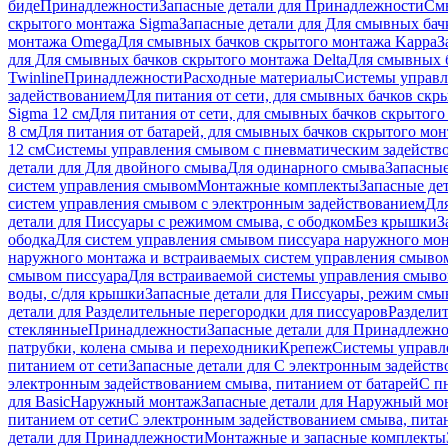
биде
Принадлежности
Запасные детали для Принадлежности
См
скрытого монтажа Sigma
Запасные детали для Для смывных бач
монтажа Omega
Для смывных бачков скрытого монтажа Kappa
З
для Для смывных бачков скрытого монтажа Delta
Для смывных б
Twinline
Принадлежности
Расходные материалы
Системы управл
задействованием
Для питания от сети, для смывных бачков скры
Sigma 12 см
Для питания от сети, для смывных бачков скрытого 
8 см
Для питания от батарей, для смывных бачков скрытого монт
12 см
Системы управления смывом с пневматическим задейств
детали для Для двойного смыва
Для одинарного смыва
Запасные
систем управления смывом
Монтажные комплекты
Запасные де
систем управления смывом с электронным задействованием
Дл
детали для Писсуары с режимом смыва, с ободком
Без крышки
З
ободка
Для систем управления смывом писсуара наружного мон
наружного монтажа и встраиваемых систем управления смыво
смывом писсуара
Для встраиваемой системы управления смыво
воды, с/для крышки
Запасные детали для Писсуары, режим смыв
детали для Разделительные перегородки для писсуаров
Раздели
стеклянные
Принадлежности
Запасные детали для Принадлежн
патрубки, колена смыва и переходники
Крепеж
Системы управл
питанием от сети
Запасные детали для С электронным задейств
электронным задействованием смыва, питанием от батарей
С п
для Basic
Наружный монтаж
Запасные детали для Наружный мо
питанием от сети
С электронным задействованием смыва, питан
детали для Принадлежности
Монтажные и запасные комплекты