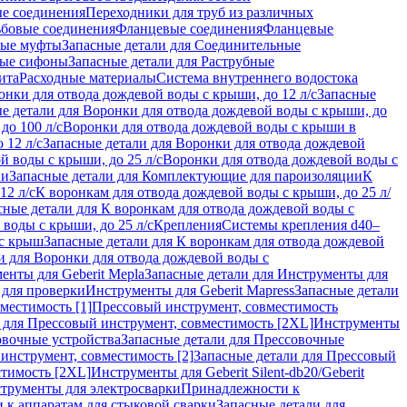
ые соединения
Переходники для труб из различных
ьбовые соединения
Фланцевые соединения
Фланцевые
ные муфты
Запасные детали для Соединительные
ные сифоны
Запасные детали для Раструбные
ита
Расходные материалы
Система внутреннего водостока
онки для отвода дождевой воды с крыши, до 12 л/с
Запасные
е детали для Воронки для отвода дождевой воды с крыши, до
до 100 л/с
Воронки для отвода дождевой воды с крыши в
 12 л/с
Запасные детали для Воронки для отвода дождевой
й воды с крыши, до 25 л/с
Воронки для отвода дождевой воды с
ии
Запасные детали для Комплектующие для пароизоляции
К
12 л/с
К воронкам для отвода дождевой воды с крыши, до 25 л/
сные детали для К воронкам для отвода дождевой воды с
воды с крыши, до 25 л/с
Крепления
Системы крепления d40–
 с крыш
Запасные детали для К воронкам для отвода дождевой
и для Воронки для отвода дождевой воды с
енты для Geberit Mepla
Запасные детали для Инструменты для
 для проверки
Инструменты для Geberit Mapress
Запасные детали
местимость [1]
Прессовый инструмент, совместимость
 для Прессовый инструмент, совместимость [2XL]
Инструменты
вочные устройства
Запасные детали для Прессовочные
инструмент, совместимость [2]
Запасные детали для Прессовый
стимость [2XL]
Инструменты для Geberit Silent-db20/Geberit
струменты для электросварки
Принадлежности к
 к аппаратам для стыковой сварки
Запасные детали для