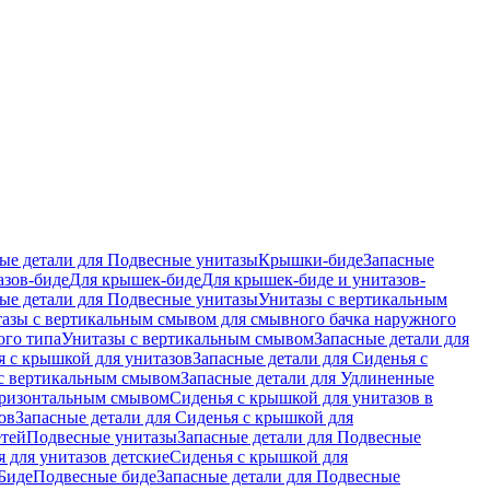
ые детали для Подвесные унитазы
Крышки-биде
Запасные
азов-биде
Для крышек-биде
Для крышек-биде и унитазов-
ые детали для Подвесные унитазы
Унитазы с вертикальным
азы с вертикальным смывом для смывного бачка наружного
ого типа
Унитазы с вертикальным смывом
Запасные детали для
я с крышкой для унитазов
Запасные детали для Сиденья с
с вертикальным смывом
Запасные детали для Удлиненные
горизонтальным смывом
Сиденья с крышкой для унитазов в
ов
Запасные детали для Сиденья с крышкой для
етей
Подвесные унитазы
Запасные детали для Подвесные
я для унитазов детские
Сиденья с крышкой для
Биде
Подвесные биде
Запасные детали для Подвесные