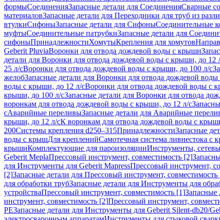
формы
Соединения
Запасные детали для Соединения
Сварные с
материалов
Запасные детали для Переходники для труб из разл
втулки
Сифоны
Запасные детали для Сифоны
Соединительные к
муфты
Соединительные патрубки
Запасные детали для Соедини
сифоны
Принадлежности
Хомуты
Крепления для хомутов
Направ
Geberit Pluvia
Воронки для отвода дождевой воды с крыши
Запа
детали для Воронки для отвода дождевой воды с крыши, до 12 
25 л/с
Воронки для отвода дождевой воды с крыши, до 100 л/с
За
желоб
Запасные детали для Воронки для отвода дождевой воды
воды с крыши, до 12 л/с
Воронки для отвода дождевой воды с кр
крыши, до 100 л/с
Запасные детали для Воронки для отвода дож
воронкам для отвода дождевой воды с крыши, до 12 л/с
Запасны
с
Аварийные переливы
Запасные детали для Аварийные перели
крыши, до 12 л/с
К воронкам для отвода дождевой воды с крыши,
200
Системы крепления d250–315
Принадлежности
Запасные де
воды с крыш
Для креплений
Самотечная система ливнестока с 
крыши
Комплектующие для пароизоляции
Инструменты, сетевы
Geberit Mepla
Прессовый инструмент, совместимость [2]
Запасны
для Инструменты для Geberit Mapress
Прессовый инструмент, со
[2]
Запасные детали для Прессовый инструмент, совместимость 
для обработки труб
Запасные детали для Инструменты для обра
устройства
Прессовый инструмент, совместимость [1]
Запасные 
инструмент, совместимость [2]
Прессовый инструмент, совмест
PE
Запасные детали для Инструменты для Geberit Silent-db20/Geb
электросварочным аппаратам
Инструменты для стыковой сварк