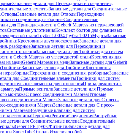
борные
Запасные детали для Переходники и соединения,
единительные элементы
Запасные детали для Соединительные
1
Отводы
Запасные детали для Отводы
Переходники
дники и соединения, разборные
Соединительные
тали для Принадлежности к Geberit Mapress из нержавеющей
нтов
Системные уплотнения
Комплект болтов для фланцевых
углеродистой стали
Трубы 1.0034
Трубы 1.0215
Муфты
Запасные
Тройники
Крестовины двухплоскостные
Запасные детали для
ния, разборные
Запасные детали для Переходники и
систем отопления
Запасные детали для Тройники для систем
ти к Geberit Mapress из углеродистой стали
Крепления для
ess из меди
Geberit Mapress из меди
Запасные детали для Geberit
ы
Тройники
Запасные детали для Тройники
Крестовины
и неразборные
Переходники и соединения, разборные
Запасные
детали для Соединительные элементы
Тройники для систем
Соединительные элементы для отопления
Принадлежности к
 арматура
Прямые вентили
Запасные детали для Прямые
того монтажа
С пресс-соединениями Mapress
Угловые
пресс-соединениями Mapress
Запасные детали для С пресс-
есс-соединениями Mapress
Запасные детали для С пресс-
ниями Mapress
Воздушные клапаны для систем
и и крестовины
Переходы
Ревизии
Соединения
Раструбные
ные детали для Соединительные колена
Соединительный
териалы
Geberit PE
Трубы
Фитинги
Запасные детали для
тинги SuperTube
Отводы
Изделия особой