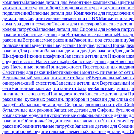
комплекты
Запасные детали для Ремонтные комплекты
Защитны
унитазов, писсуаров и биде
Отводная арматура для унитазов и 
подключения
Запасные детали для Комплекты для подключения
детали для Соединительные элементы из ПВХ
Манжеты и защи
арматура для писсуаров
Cифоны для писсуаров
Запасные детали
колена патрубка
Запасные детали для Сифоны для колена патру
раковины
Запасные детали для Встраиваемые раковины
Наклад
раковины
Встраиваемые раковины
Раковины под столешницу
За
пользования
Пьедесталы
Пьедесталы
Полупьедесталы
Принадлеж
раковин
Для раковин
Запасные детали для Для раковин
Для двой
Шкафчики
Нижние шкафчики
Запасные детали для Нижние шк
средней высоты
Навесные шкафы
Запасные детали для Навесн
для Настенные полки
Принадлежности
Перегородки для выдви
Смесители для раковин
Вертикальный монтаж, питание от сети
Вертикальный монтаж, питание от батарей
Вертикальный монта
однорычажный смеситель
Запасные детали для Вертикальный 
сети
Настенный монтаж, питание от батарей
Запасные детали д
питание от генератора
Принадлежности
Запасные детали для П
раковины, кухонных раковин, приборов и раковин для слива с
патрубка
Запасные детали для Сифоны для колена патрубка
Сифо
бутылочные для раковин
Запасные детали для Сифоны бутылоч
компактные модели
Внутристенные сифоны
Запасные детали д
раковины
Облицовка
Соединительные элементы
Уплотнения
Пер
раковин
Соединительные патрубки
Запасные детали для Соеди
для приборов
Соединительные элементы
Запасные детали для 