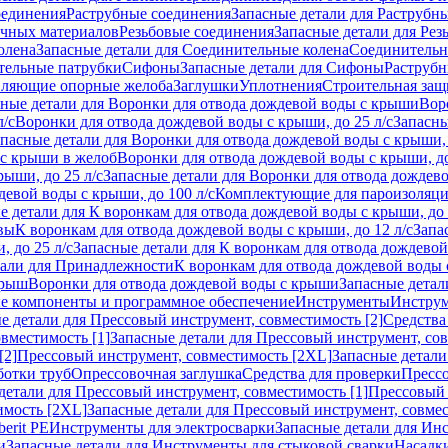
оединения
Раструбные соединения
Запасные детали для Раструбн
ичных материалов
Резьбовые соединения
Запасные детали для Рез
олена
Запасные детали для Соединительные колена
Соединитель
тельные патрубки
Сифоны
Запасные детали для Сифоны
Раструб
ляющие опорные желоба
Заглушки
Уплотнения
Строительная защ
сные детали для Воронки для отвода дождевой воды с крыши
Вор
л/с
Воронки для отвода дождевой воды с крыши, до 25 л/с
Запасны
пасные детали для Воронки для отвода дождевой воды с крыши, 
 с крыши в желоб
Воронки для отвода дождевой воды с крыши, до
ыши, до 25 л/с
Запасные детали для Воронки для отвода дождево
девой воды с крыши, до 100 л/с
Комплектующие для пароизоляц
е детали для К воронкам для отвода дождевой воды с крыши, до 
вы
К воронкам для отвода дождевой воды с крыши, до 12 л/с
Запа
 до 25 л/с
Запасные детали для К воронкам для отвода дождевой 
тали для Принадлежности
К воронкам для отвода дождевой воды
крыш
Воронки для отвода дождевой воды с крыши
Запасные детал
е компоненты и программное обеспечение
Инструменты
Инструм
е детали для Прессовый инструмент, совместимость [2]
Средства
вместимость [1]
Запасные детали для Прессовый инструмент, сов
[2]
Прессовый инструмент, совместимость [2XL]
Запасные детали
ботки труб
Опрессовочная заглушка
Средства для проверки
Прессо
детали для Прессовый инструмент, совместимость [1]
Прессовый 
имость [2XL]
Запасные детали для Прессовый инструмент, совме
erit PE
Инструменты для электросварки
Запасные детали для Ин
и
Запасные детали для Инструменты для стыковой сварки
Насадки