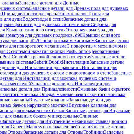
 клапаны
Запасные детали для Донные
душевых систем
Запасные детали для Дренаж пола для душевых
я Принадлежности для дренажных каналов
Трапы для
в для душа
Водоотводы в стене
Запасные детали для
цевые фитинги для душевых систем и ванн
Сифоны для
для Крышки сливного отверстия
Отводная арматура для
ая арматура для душевых поддонов, d90
Крышки сливного
тура для ванн, d52
С поворотным механизмом
Запасные детали
екты для поворотного механизма
С поворотным механизмом и
для С системой нажатия кнопки PushControl
Декоративные
 PushControl
С крышкой сливного отверстия
Запасные детали
мывные системы
Geberit Duofix
Инсталляции
Запасные детали
 детали для Инсталляции для раковины
Инсталляции для
сталляции для душевых систем с водоотводом в стене
Запасные
детали для Инсталляции для монтажа душевых систем и
для смесителей
Запасные детали для Инсталляции для
Запасные детали для Принадлежности
Смывные бачки скрытого
 скрытого монтажа Omega
Смывные бачки скрытого монтажа
ивные клапаны
Впускные клапаны
Запасные детали для
ывных бачков наружного монтажа
Впускные клапаны для
апаны для керамических бачков
Запасные детали для Впускные
ны для смывных бачков универсальные
Сливные
а
Запасные детали для Внутренние механизмы смыва
Двойной
стали
Geberit Mapress из нержавеющей стали
Запасные детали
ходы
Отводы
Запасные детали для Отводы
Тройники
Запасные