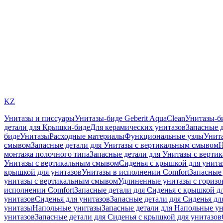
KZ
Унитазы и писсуары
Унитазы-биде Geberit AquaClean
Унитазы-б
детали для Крышки-биде
Для керамических унитазов
Запасные 
биде
Унитазы
Расходные материалы
Функциональные узлы
Унита
смывом
Запасные детали для Унитазы с вертикальным смывом
Н
монтажа полочного типа
Запасные детали для Унитазы с верти
Унитазы с вертикальным смывом
Сиденья с крышкой для унита
крышкой для унитазов
Унитазы в исполнении Comfort
Запасные 
унитазы с вертикальным смывом
Удлиненные унитазы с гориз
исполнении Comfort
Запасные детали для Сиденья с крышкой д
унитазов
Сиденья для унитазов
Запасные детали для Сиденья дл
унитазы
Напольные унитазы
Запасные детали для Напольные у
унитазов
Запасные детали для Сиденья с крышкой для унитазов