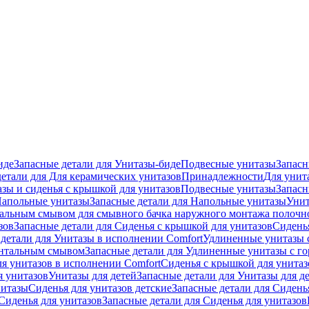
иде
Запасные детали для Унитазы-биде
Подвесные унитазы
Запасн
детали для Для керамических унитазов
Принадлежности
Для унит
зы и сиденья с крышкой для унитазов
Подвесные унитазы
Запасн
апольные унитазы
Запасные детали для Напольные унитазы
Унит
кальным смывом для смывного бачка наружного монтажа полочн
зов
Запасные детали для Сиденья с крышкой для унитазов
Сидень
детали для Унитазы в исполнении Comfort
Удлиненные унитазы 
онтальным смывом
Запасные детали для Удлиненные унитазы с 
ля унитазов в исполнении Comfort
Сиденья с крышкой для унитаз
я унитазов
Унитазы для детей
Запасные детали для Унитазы для д
нитазы
Сиденья для унитазов детские
Запасные детали для Сидень
Сиденья для унитазов
Запасные детали для Сиденья для унитазов