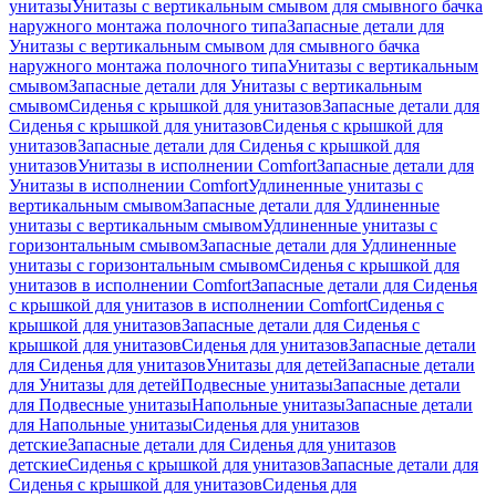
унитазы
Унитазы с вертикальным смывом для смывного бачка
наружного монтажа полочного типа
Запасные детали для
Унитазы с вертикальным смывом для смывного бачка
наружного монтажа полочного типа
Унитазы с вертикальным
смывом
Запасные детали для Унитазы с вертикальным
смывом
Сиденья с крышкой для унитазов
Запасные детали для
Сиденья с крышкой для унитазов
Сиденья с крышкой для
унитазов
Запасные детали для Сиденья с крышкой для
унитазов
Унитазы в исполнении Comfort
Запасные детали для
Унитазы в исполнении Comfort
Удлиненные унитазы с
вертикальным смывом
Запасные детали для Удлиненные
унитазы с вертикальным смывом
Удлиненные унитазы с
горизонтальным смывом
Запасные детали для Удлиненные
унитазы с горизонтальным смывом
Сиденья с крышкой для
унитазов в исполнении Comfort
Запасные детали для Сиденья
с крышкой для унитазов в исполнении Comfort
Сиденья с
крышкой для унитазов
Запасные детали для Сиденья с
крышкой для унитазов
Сиденья для унитазов
Запасные детали
для Сиденья для унитазов
Унитазы для детей
Запасные детали
для Унитазы для детей
Подвесные унитазы
Запасные детали
для Подвесные унитазы
Напольные унитазы
Запасные детали
для Напольные унитазы
Сиденья для унитазов
детские
Запасные детали для Сиденья для унитазов
детские
Сиденья с крышкой для унитазов
Запасные детали для
Сиденья с крышкой для унитазов
Сиденья для