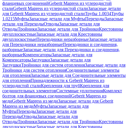
фланцевых соединений
Geberit Mapress из углеродистой
стали
Geberit Mapress из углеродистой стали
Запасные детали
для Geberit Mapress из углеродистой стали
Трубы 1.0034
Трубы
1.0215
Муфты
Запасные детали для Муфты
Переходы
Запасные
детали для Переходы
Отводы
Запасные детали для
Отводы
Тройники
Запасные детали для Тройники
Крестовины
двухплоскостные
Запасные детали для Крестовины
двухплоскостные
Переходники неразборные
Запасные детали
для Переходники неразборные
Переходники и соединения,
разборные
Запасные детали для Переходники и соединения,
разборные
Компенсаторы
Запасные детали для
Компенсаторы
Заглушки
Запасные детали для
Заглушки
Тройники для систем отопления
Запасные детали для
Тройники для систем отопления
Соединительные элементы
для отопления
Запасные детали для Соединительные элементы
для отопления
Принадлежности к Geberit Mapress из
углеродистой стали
Крепления для труб
Крепления для
соединительных элементов
Системные уплотнения
Комплект
болтов для фланцевых соединений
Geberit Mapress из
меди
Geberit Mapress из меди
Запасные детали для Geberit
Mapress из меди
Муфты
Запасные детали для
Муфты
Переходы
Запасные детали для
Переходы
Отводы
Запасные детали для
Отводы
Тройники
Запасные детали для Тройники
Крестовины
двухплоскостные
Запасные детали для Крестовины