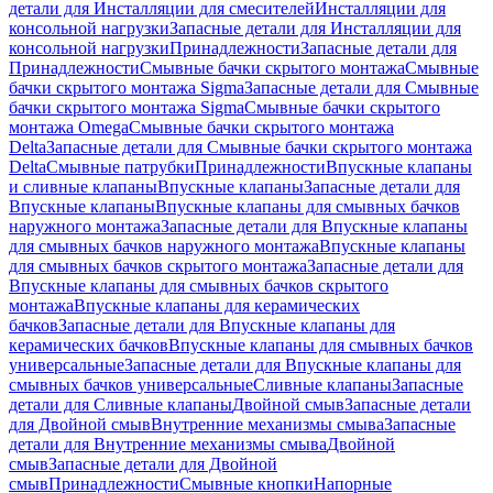
детали для Инсталляции для смесителей
Инсталляции для
консольной нагрузки
Запасные детали для Инсталляции для
консольной нагрузки
Принадлежности
Запасные детали для
Принадлежности
Смывные бачки скрытого монтажа
Смывные
бачки скрытого монтажа Sigma
Запасные детали для Смывные
бачки скрытого монтажа Sigma
Смывные бачки скрытого
монтажа Omega
Смывные бачки скрытого монтажа
Delta
Запасные детали для Смывные бачки скрытого монтажа
Delta
Смывные патрубки
Принадлежности
Впускные клапаны
и сливные клапаны
Впускные клапаны
Запасные детали для
Впускные клапаны
Впускные клапаны для смывных бачков
наружного монтажа
Запасные детали для Впускные клапаны
для смывных бачков наружного монтажа
Впускные клапаны
для смывных бачков скрытого монтажа
Запасные детали для
Впускные клапаны для смывных бачков скрытого
монтажа
Впускные клапаны для керамических
бачков
Запасные детали для Впускные клапаны для
керамических бачков
Впускные клапаны для смывных бачков
универсальные
Запасные детали для Впускные клапаны для
смывных бачков универсальные
Сливные клапаны
Запасные
детали для Сливные клапаны
Двойной смыв
Запасные детали
для Двойной смыв
Внутренние механизмы смыва
Запасные
детали для Внутренние механизмы смыва
Двойной
смыв
Запасные детали для Двойной
смыв
Принадлежности
Смывные кнопки
Напорные