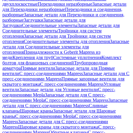
двухплоскостные
Переходники неразборные
Запасные детали
для Переходники неразборные
Переходники и соединения,
разборные
Запасные детали для Переходники и соединения,
разборные
Заглушки
Запасные детали для
Заглушки
Соединительные элементы
Запасные детали для
Соединительные элементы
Тройники для систем
отопления
Запасные детали для Тройники для систем
отопления
Соединительные элементы для отопления
Запасные
детали для Соединительные элементы для
отопления
Принадлежности к Geberit Mapress из
меди
Крепления для труб
Системные уплотнения
Комплект
болтов для фланцевых соединений
Трубопроводная
арматура
Прямые вентили
Запасные детали для Прямые
вентили
С пресс-соединениями Mapress
Запасные детали для С
пресс-соединениями Mapress
Прямые запорные вентили для
скрытого монтажа
С пресс-соединениями Mapress
Угловые
вентили
Запасные детали для Угловые вентили
С пресс-
соединениями Mepla
Запасные детали для С пресс-
соединениями Mepla
С пресс-соединениями Mapress
Запасные
детали для С пресс-соединениями Mapress
Сливные
клапаны
Шаровые краны
Запасные детали для Шаровые
краны
С пресс-соединениями Mepla
С пресс-соединениями
Mapress
Запасные детали для С пресс-соединениями
Mapress
Шаровые краны для скрытого монтажа
С пресс-
соединениями Mapress
Обратные клапаны
С пресс-