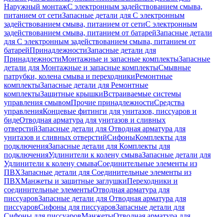
Наружный монтаж
С электронным задействованием смыва,
питанием от сети
Запасные детали для С электронным
задействованием смыва, питанием от сети
С электронным
задействованием смыва, питанием от батарей
Запасные детали
для С электронным задействованием смыва, питанием от
батарей
Принадлежности
Запасные детали для
Принадлежности
Монтажные и запасные комплекты
Запасные
детали для Монтажные и запасные комплекты
Смывные
патрубки, колена смыва и переходники
Ремонтные
комплекты
Запасные детали для Ремонтные
комплекты
Защитные крышки
Встраиваемые системы
управления смывом
Прочие принадлежности
Средства
управления
Концевые фитинги для унитазов, писсуаров и
биде
Отводная арматура для унитазов и сливных
отверстий
Запасные детали для Отводная арматура для
унитазов и сливных отверстий
Сифоны
Комплекты для
подключения
Запасные детали для Комплекты для
подключения
Удлинители к колену смыва
Запасные детали для
Удлинители к колену смыва
Соединительные элементы из
ПВХ
Запасные детали для Соединительные элементы из
ПВХ
Манжеты и защитные заглушки
Переходники и
соединительные элементы
Отводная арматура для
писсуаров
Запасные детали для Отводная арматура для
писсуаров
Cифоны для писсуаров
Запасные детали для
Cифоны для писсуаров
Манжеты
Отводная арматура для