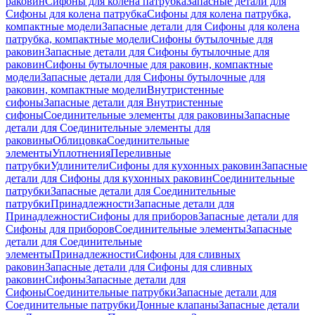
раковин
Сифоны для колена патрубка
Запасные детали для
Сифоны для колена патрубка
Сифоны для колена патрубка,
компактные модели
Запасные детали для Сифоны для колена
патрубка, компактные модели
Сифоны бутылочные для
раковин
Запасные детали для Сифоны бутылочные для
раковин
Сифоны бутылочные для раковин, компактные
модели
Запасные детали для Сифоны бутылочные для
раковин, компактные модели
Внутристенные
сифоны
Запасные детали для Внутристенные
сифоны
Соединительные элементы для раковины
Запасные
детали для Соединительные элементы для
раковины
Облицовка
Соединительные
элементы
Уплотнения
Переливные
патрубки
Удлинители
Сифоны для кухонных раковин
Запасные
детали для Сифоны для кухонных раковин
Соединительные
патрубки
Запасные детали для Соединительные
патрубки
Принадлежности
Запасные детали для
Принадлежности
Сифоны для приборов
Запасные детали для
Сифоны для приборов
Соединительные элементы
Запасные
детали для Соединительные
элементы
Принадлежности
Сифоны для сливных
раковин
Запасные детали для Сифоны для сливных
раковин
Сифоны
Запасные детали для
Сифоны
Соединительные патрубки
Запасные детали для
Соединительные патрубки
Донные клапаны
Запасные детали