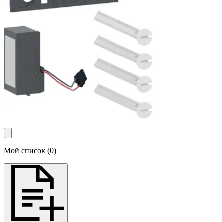
Мой список
(
0
)