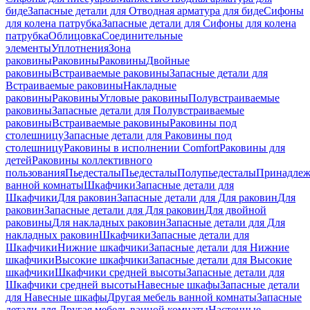
биде
Запасные детали для Отводная арматура для биде
Сифоны
для колена патрубка
Запасные детали для Сифоны для колена
патрубка
Облицовка
Соединительные
элементы
Уплотнения
Зона
раковины
Раковины
Раковины
Двойные
раковины
Встраиваемые раковины
Запасные детали для
Встраиваемые раковины
Накладные
раковины
Раковины
Угловые раковины
Полувстраиваемые
раковины
Запасные детали для Полувстраиваемые
раковины
Встраиваемые раковины
Раковины под
столешницу
Запасные детали для Раковины под
столешницу
Раковины в исполнении Comfort
Pаковины для
детей
Раковины коллективного
пользования
Пьедесталы
Пьедесталы
Полупьедесталы
Принадлеж
ванной комнаты
Шкафчики
Запасные детали для
Шкафчики
Для раковин
Запасные детали для Для раковин
Для
раковин
Запасные детали для Для раковин
Для двойной
раковины
Для накладных pаковин
Запасные детали для Для
накладных pаковин
Шкафчики
Запасные детали для
Шкафчики
Нижние шкафчики
Запасные детали для Нижние
шкафчики
Высокие шкафчики
Запасные детали для Высокие
шкафчики
Шкафчики средней высоты
Запасные детали для
Шкафчики средней высоты
Навесные шкафы
Запасные детали
для Навесные шкафы
Другая мебель ванной комнаты
Запасные
детали для Другая мебель ванной комнаты
Настенные