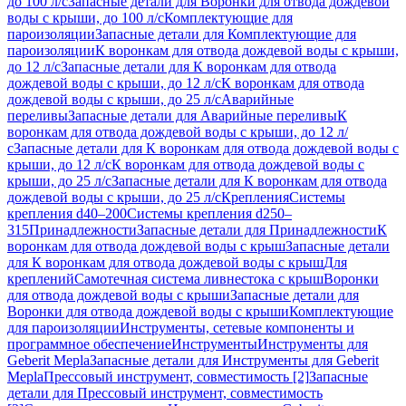
до 100 л/с
Запасные детали для Воронки для отвода дождевой
воды с крыши, до 100 л/с
Комплектующие для
пароизоляции
Запасные детали для Комплектующие для
пароизоляции
К воронкам для отвода дождевой воды с крыши,
до 12 л/с
Запасные детали для К воронкам для отвода
дождевой воды с крыши, до 12 л/с
К воронкам для отвода
дождевой воды с крыши, до 25 л/с
Аварийные
переливы
Запасные детали для Аварийные переливы
К
воронкам для отвода дождевой воды с крыши, до 12 л/
с
Запасные детали для К воронкам для отвода дождевой воды с
крыши, до 12 л/с
К воронкам для отвода дождевой воды с
крыши, до 25 л/с
Запасные детали для К воронкам для отвода
дождевой воды с крыши, до 25 л/с
Крепления
Системы
крепления d40–200
Системы крепления d250–
315
Принадлежности
Запасные детали для Принадлежности
К
воронкам для отвода дождевой воды с крыш
Запасные детали
для К воронкам для отвода дождевой воды с крыш
Для
креплений
Самотечная система ливнестока с крыш
Воронки
для отвода дождевой воды с крыши
Запасные детали для
Воронки для отвода дождевой воды с крыши
Комплектующие
для пароизоляции
Инструменты, сетевые компоненты и
программное обеспечение
Инструменты
Инструменты для
Geberit Mepla
Запасные детали для Инструменты для Geberit
Mepla
Прессовый инструмент, совместимость [2]
Запасные
детали для Прессовый инструмент, совместимость