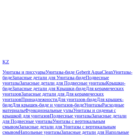
KZ
Унитазы и писсуары
Унитазы-биде Geberit AquaClean
Унитазы-
биде
Запасные детали для Унитазы-биде
Подвесные
унитазы
Запасные детали для Подвесные унитазы
Крышки-
биде
Запасные детали для Крышки-биде
Для керамических
унитазов
Запасные детали для Для керамических
унитазов
Принадлежности
Для унитазов-биде
Для крышек-
биде
Для крышек-биде и унитазов-биде
Унитазы
Расходные
материалы
Функциональные узлы
Унитазы и сиденья с
крышкой для унитазов
Подвесные унитазы
Запасные детали
для Подвесные унитазы
Унитазы с вертикальным
смывом
Запасные детали для Унитазы с вертикальным
смывом
Напольные унитазы
Запасные детали для Напольные