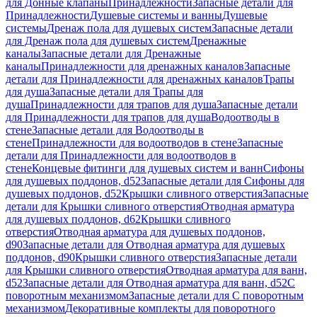
для Донные клапаны
Принадлежности
Запасные детали для
Принадлежности
Душевые системы и ванны
Душевые
системы
Дренаж пола для душевых систем
Запасные детали
для Дренаж пола для душевых систем
Дренажные
каналы
Запасные детали для Дренажные
каналы
Принадлежности для дренажных каналов
Запасные
детали для Принадлежности для дренажных каналов
Трапы
для душа
Запасные детали для Трапы для
душа
Принадлежности для трапов для душа
Запасные детали
для Принадлежности для трапов для душа
Водоотводы в
стене
Запасные детали для Водоотводы в
стене
Принадлежности для водоотводов в стене
Запасные
детали для Принадлежности для водоотводов в
стене
Концевые фитинги для душевых систем и ванн
Сифоны
для душевых поддонов, d52
Запасные детали для Сифоны для
душевых поддонов, d52
Крышки сливного отверстия
Запасные
детали для Крышки сливного отверстия
Отводная арматура
для душевых поддонов, d62
Крышки сливного
отверстия
Отводная арматура для душевых поддонов,
d90
Запасные детали для Отводная арматура для душевых
поддонов, d90
Крышки сливного отверстия
Запасные детали
для Крышки сливного отверстия
Отводная арматура для ванн,
d52
Запасные детали для Отводная арматура для ванн, d52
С
поворотным механизмом
Запасные детали для С поворотным
механизмом
Декоративные комплекты для поворотного