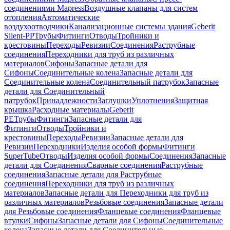
соединениями Mapress
Воздушные клапаны для систем
отопления
Автоматические
воздухоотводчики
Канализационные системы здания
Geberit
Silent-PP
Трубы
Фитинги
Отводы
Тройники и
крестовины
Переходы
Ревизии
Соединения
Раструбные
соединения
Переходники для труб из различных
материалов
Сифоны
Запасные детали для
Сифоны
Соединительные колена
Запасные детали для
Соединительные колена
Соединительный патрубок
Запасные
детали для Соединительный
патрубок
Принадлежности
Заглушки
Уплотнения
Защитная
крышка
Расходные материалы
Geberit
PE
Трубы
Фитинги
Запасные детали для
Фитинги
Отводы
Тройники и
крестовины
Переходы
Ревизии
Запасные детали для
Ревизии
Переходники
Изделия особой формы
Фитинги
SuperTube
Отводы
Изделия особой формы
Соединения
Запасные
детали для Соединения
Сварные соединения
Раструбные
соединения
Запасные детали для Раструбные
соединения
Переходники для труб из различных
материалов
Запасные детали для Переходники для труб из
различных материалов
Резьбовые соединения
Запасные детали
для Резьбовые соединения
Фланцевые соединения
Фланцевые
втулки
Сифоны
Запасные детали для Сифоны
Соединительные
колена
Запасные детали для Соединительные