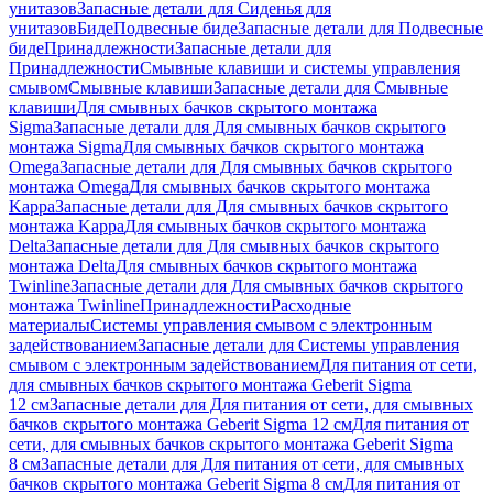
унитазов
Запасные детали для Сиденья для
унитазов
Биде
Подвесные биде
Запасные детали для Подвесные
биде
Принадлежности
Запасные детали для
Принадлежности
Смывные клавиши и системы управления
смывом
Смывные клавиши
Запасные детали для Смывные
клавиши
Для смывных бачков скрытого монтажа
Sigma
Запасные детали для Для смывных бачков скрытого
монтажа Sigma
Для смывных бачков скрытого монтажа
Omega
Запасные детали для Для смывных бачков скрытого
монтажа Omega
Для смывных бачков скрытого монтажа
Kappa
Запасные детали для Для смывных бачков скрытого
монтажа Kappa
Для смывных бачков скрытого монтажа
Delta
Запасные детали для Для смывных бачков скрытого
монтажа Delta
Для смывных бачков скрытого монтажа
Twinline
Запасные детали для Для смывных бачков скрытого
монтажа Twinline
Принадлежности
Расходные
материалы
Системы управления смывом с электронным
задействованием
Запасные детали для Системы управления
смывом с электронным задействованием
Для питания от сети,
для смывных бачков скрытого монтажа Geberit Sigma
12 см
Запасные детали для Для питания от сети, для смывных
бачков скрытого монтажа Geberit Sigma 12 см
Для питания от
сети, для смывных бачков скрытого монтажа Geberit Sigma
8 см
Запасные детали для Для питания от сети, для смывных
бачков скрытого монтажа Geberit Sigma 8 см
Для питания от