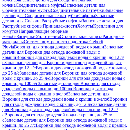
колена
Соединительные муфты
Запасные детали для
Соединительные муфты
Соединительные патрубки
Запасные
детали для Соединительные патрубки
Сифоны
Запасные
детали для Сифоны
Раструбные сифоны
Запасные детали для
Раструбные сифоны
Принадлежности
Хомуты
Крепления для
хомутов
Направляющие опорные
желоба
Заглушки
Уплотнения
Строительная защита
Расходные
материалы
Система внутреннего водостока Geberit
Pluvia
Воронки для отвода дождевой воды с крыши
Запасные
детали для Воронки для отвода дождевой воды с
крыши
Воронки для отвода дождевой воды с крыши, до 12 л/
с
Запасные детали для Воронки для отвода дождевой воды с
крыши, до 12 л/с
Воронки для отвода дождевой воды с крыши,
до 25 л/с
Запасные детали для Воронки для отвода дождевой
воды с крыши, до 25 л/с
Воронки для отвода дождевой воды с
крыши, до 100 л/с
Запасные детали для Воронки для отвода
дождевой воды с крыши, до 100 л/с
Воронки для отвода
дождевой воды с крыши в желоб
Запасные детали для
Воронки для отвода дождевой воды с крыши в желоб
Воронки
для отвода дождевой воды с крыши, до 12 л/с
Запасные детали
для Воронки для отвода дождевой воды с крыши, до 12 л/
с
Воронки для отвода дождевой воды с крыши, до 25 л/
с
Запасные детали для Воронки для отвода дождевой воды с
крыши, до 25 л/с
Воронки для отвода дождевой воды с крыши,