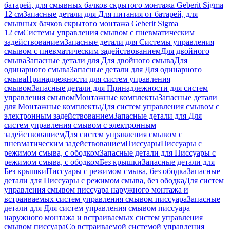
батарей, для смывных бачков скрытого монтажа Geberit Sigma
12 см
Запасные детали для Для питания от батарей, для
смывных бачков скрытого монтажа Geberit Sigma
12 см
Системы управления смывом с пневматическим
задействованием
Запасные детали для Системы управления
смывом с пневматическим задействованием
Для двойного
смыва
Запасные детали для Для двойного смыва
Для
одинарного смыва
Запасные детали для Для одинарного
смыва
Принадлежности для систем управления
смывом
Запасные детали для Принадлежности для систем
управления смывом
Монтажные комплекты
Запасные детали
для Монтажные комплекты
Для систем управления смывом с
электронным задействованием
Запасные детали для Для
систем управления смывом с электронным
задействованием
Для систем управления смывом с
пневматическим задействованием
Писсуары
Писсуары с
режимом смыва, с ободком
Запасные детали для Писсуары с
режимом смыва, с ободком
Без крышки
Запасные детали для
Без крышки
Писсуары с режимом смыва, без ободка
Запасные
детали для Писсуары с режимом смыва, без ободка
Для систем
управления смывом писсуара наружного монтажа и
встраиваемых систем управления смывом писсуара
Запасные
детали для Для систем управления смывом писсуара
наружного монтажа и встраиваемых систем управления
смывом писсуара
Со встраиваемой системой управления