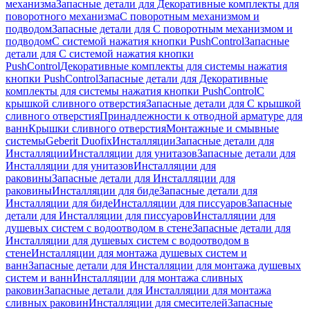
механизма
Запасные детали для Декоративные комплекты для
поворотного механизма
С поворотным механизмом и
подводом
Запасные детали для С поворотным механизмом и
подводом
С системой нажатия кнопки PushControl
Запасные
детали для С системой нажатия кнопки
PushControl
Декоративные комплекты для системы нажатия
кнопки PushControl
Запасные детали для Декоративные
комплекты для системы нажатия кнопки PushControl
С
крышкой сливного отверстия
Запасные детали для С крышкой
сливного отверстия
Принадлежности к отводной арматуре для
ванн
Крышки сливного отверстия
Монтажные и смывные
системы
Geberit Duofix
Инсталляции
Запасные детали для
Инсталляции
Инсталляции для унитазов
Запасные детали для
Инсталляции для унитазов
Инсталляции для
раковины
Запасные детали для Инсталляции для
раковины
Инсталляции для биде
Запасные детали для
Инсталляции для биде
Инсталляции для писсуаров
Запасные
детали для Инсталляции для писсуаров
Инсталляции для
душевых систем с водоотводом в стене
Запасные детали для
Инсталляции для душевых систем с водоотводом в
стене
Инсталляции для монтажа душевых систем и
ванн
Запасные детали для Инсталляции для монтажа душевых
систем и ванн
Инсталляции для монтажа сливных
раковин
Запасные детали для Инсталляции для монтажа
сливных раковин
Инсталляции для смесителей
Запасные