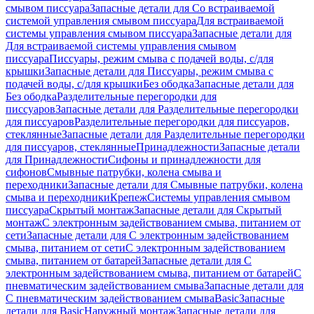
смывом писсуара
Запасные детали для Со встраиваемой
системой управления смывом писсуара
Для встраиваемой
системы управления смывом писсуара
Запасные детали для
Для встраиваемой системы управления смывом
писсуара
Писсуары, режим смыва с подачей воды, с/для
крышки
Запасные детали для Писсуары, режим смыва с
подачей воды, с/для крышки
Без ободка
Запасные детали для
Без ободка
Разделительные перегородки для
писсуаров
Запасные детали для Разделительные перегородки
для писсуаров
Разделительные перегородки для писсуаров,
стеклянные
Запасные детали для Разделительные перегородки
для писсуаров, стеклянные
Принадлежности
Запасные детали
для Принадлежности
Сифоны и принадлежности для
сифонов
Смывные патрубки, колена смыва и
переходники
Запасные детали для Смывные патрубки, колена
смыва и переходники
Крепеж
Системы управления смывом
писсуара
Скрытый монтаж
Запасные детали для Скрытый
монтаж
С электронным задействованием смыва, питанием от
сети
Запасные детали для С электронным задействованием
смыва, питанием от сети
С электронным задействованием
смыва, питанием от батарей
Запасные детали для С
электронным задействованием смыва, питанием от батарей
С
пневматическим задействованием смыва
Запасные детали для
С пневматическим задействованием смыва
Basic
Запасные
детали для Basic
Наружный монтаж
Запасные детали для