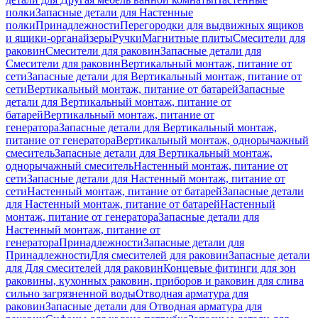
полки
Запасные детали для Настенные
полки
Принадлежности
Перегородки для выдвижных ящиков
и ящики-органайзеры
Ручки
Магнитные плиты
Смесители для
раковин
Смесители для раковин
Запасные детали для
Смесители для раковин
Вертикальный монтаж, питание от
сети
Запасные детали для Вертикальный монтаж, питание от
сети
Вертикальный монтаж, питание от батарей
Запасные
детали для Вертикальный монтаж, питание от
батарей
Вертикальный монтаж, питание от
генератора
Запасные детали для Вертикальный монтаж,
питание от генератора
Вертикальный монтаж, однорычажный
смеситель
Запасные детали для Вертикальный монтаж,
однорычажный смеситель
Настенный монтаж, питание от
сети
Запасные детали для Настенный монтаж, питание от
сети
Настенный монтаж, питание от батарей
Запасные детали
для Настенный монтаж, питание от батарей
Настенный
монтаж, питание от генератора
Запасные детали для
Настенный монтаж, питание от
генератора
Принадлежности
Запасные детали для
Принадлежности
Для смесителей для раковин
Запасные детали
для Для смесителей для раковин
Концевые фитинги для зон
раковины, кухонных раковин, приборов и раковин для слива
сильно загрязненной воды
Отводная арматура для
раковин
Запасные детали для Отводная арматура для