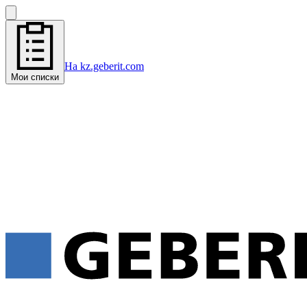
На kz.geberit.com
Мои списки