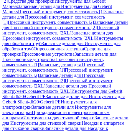
[2]
Средства для проверки
Инструменты для Geberit
Mapress
Запасные детали для Инструменты для Geberit
Mapress
Прессовый инструмент, совместимость [1]
Запасные
детали для Прессовый инструмент, совместимость
[1]
Прессовый инструмент, совместимость [2]
Запасные детали
для Прессовый инструмент, совместимость [2]
Прессовый
инструмент, совместимость [2XL]
Запасные детали для
Прессовый инструмент, совместимость [2XL]
Инструменты
для обработки труб
Запасные детали для Инструменты для
обработки труб
Опрессовочная заглушка
Средства для
проверки
Прессовочные устройства
Запасные детали для
Прессовочные устройства
Прессовый инструмент,
совместимость [1]
Запасные детали для Прессовый
инструмент, совместимость [1]
Прессовый инструмент,
совместимость [2]
Запасные детали для Прессовый
инструмент, совместимость [2]
Прессовый инструмент,
совместимость [2XL]
Запасные детали для Прессовый
инструмент, совместимость [2XL]
Инструменты для Geberit
Silent-db20/Geberit PE
Запасные детали для Инструменты для
Geberit Silent-db20/Geberit PE
Инструменты для
электросварки
Запасные детали для Инструменты для
электросварки
Принадлежности к электросварочным
аппаратам
Инструменты для стыковой сварки
Запасные детали
для Инструменты для стыковой сварки
Насадки к аппаратам
для стыковой сварки
Запасные детали для Насадки к