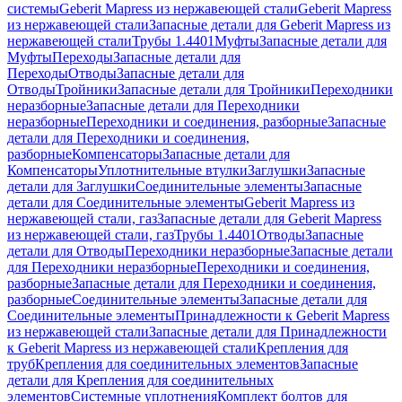
системы
Geberit Mapress из нержавеющей стали
Geberit Mapress
из нержавеющей стали
Запасные детали для Geberit Mapress из
нержавеющей стали
Трубы 1.4401
Муфты
Запасные детали для
Муфты
Переходы
Запасные детали для
Переходы
Отводы
Запасные детали для
Отводы
Тройники
Запасные детали для Тройники
Переходники
неразборные
Запасные детали для Переходники
неразборные
Переходники и соединения, разборные
Запасные
детали для Переходники и соединения,
разборные
Компенсаторы
Запасные детали для
Компенсаторы
Уплотнительные втулки
Заглушки
Запасные
детали для Заглушки
Соединительные элементы
Запасные
детали для Соединительные элементы
Geberit Mapress из
нержавеющей стали, газ
Запасные детали для Geberit Mapress
из нержавеющей стали, газ
Трубы 1.4401
Отводы
Запасные
детали для Отводы
Переходники неразборные
Запасные детали
для Переходники неразборные
Переходники и соединения,
разборные
Запасные детали для Переходники и соединения,
разборные
Соединительные элементы
Запасные детали для
Соединительные элементы
Принадлежности к Geberit Mapress
из нержавеющей стали
Запасные детали для Принадлежности
к Geberit Mapress из нержавеющей стали
Крепления для
труб
Крепления для соединительных элементов
Запасные
детали для Крепления для соединительных
элементов
Системные уплотнения
Комплект болтов для