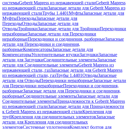
системы
Geberit Mapress из нержавеющей стали
Geberit Mapress
из нержавеющей стали
Запасные детали для Geberit Mapress из
нержавеющей стали
Трубы 1.4401
Муфты
Запасные детали для
Муфты
Переходы
Запасные детали для
Переходы
Отводы
Запасные детали для
Отводы
Тройники
Запасные детали для Тройники
Переходники
неразборные
Запасные детали для Переходники
неразборные
Переходники и соединения, разборные
Запасные
детали для Переходники и соединения,
разборные
Компенсаторы
Запасные детали для
Компенсаторы
Уплотнительные втулки
Заглушки
Запасные
детали для Заглушки
Соединительные элементы
Запасные
детали для Соединительные элементы
Geberit Mapress из
нержавеющей стали, газ
Запасные детали для Geberit Mapress
из нержавеющей стали, газ
Трубы 1.4401
Отводы
Запасные
детали для Отводы
Переходники неразборные
Запасные детали
для Переходники неразборные
Переходники и соединения,
разборные
Запасные детали для Переходники и соединения,
разборные
Соединительные элементы
Запасные детали для
Соединительные элементы
Принадлежности к Geberit Mapress
из нержавеющей стали
Запасные детали для Принадлежности
к Geberit Mapress из нержавеющей стали
Крепления для
труб
Крепления для соединительных элементов
Запасные
детали для Крепления для соединительных
элементов
Системные уплотнения
Комплект болтов для