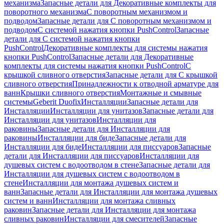
механизма
Запасные детали для Декоративные комплекты для
поворотного механизма
С поворотным механизмом и
подводом
Запасные детали для С поворотным механизмом и
подводом
С системой нажатия кнопки PushControl
Запасные
детали для С системой нажатия кнопки
PushControl
Декоративные комплекты для системы нажатия
кнопки PushControl
Запасные детали для Декоративные
комплекты для системы нажатия кнопки PushControl
С
крышкой сливного отверстия
Запасные детали для С крышкой
сливного отверстия
Принадлежности к отводной арматуре для
ванн
Крышки сливного отверстия
Монтажные и смывные
системы
Geberit Duofix
Инсталляции
Запасные детали для
Инсталляции
Инсталляции для унитазов
Запасные детали для
Инсталляции для унитазов
Инсталляции для
раковины
Запасные детали для Инсталляции для
раковины
Инсталляции для биде
Запасные детали для
Инсталляции для биде
Инсталляции для писсуаров
Запасные
детали для Инсталляции для писсуаров
Инсталляции для
душевых систем с водоотводом в стене
Запасные детали для
Инсталляции для душевых систем с водоотводом в
стене
Инсталляции для монтажа душевых систем и
ванн
Запасные детали для Инсталляции для монтажа душевых
систем и ванн
Инсталляции для монтажа сливных
раковин
Запасные детали для Инсталляции для монтажа
сливных раковин
Инсталляции для смесителей
Запасные