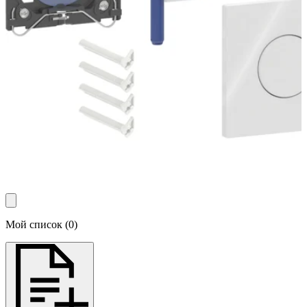
Мой список
(
0
)