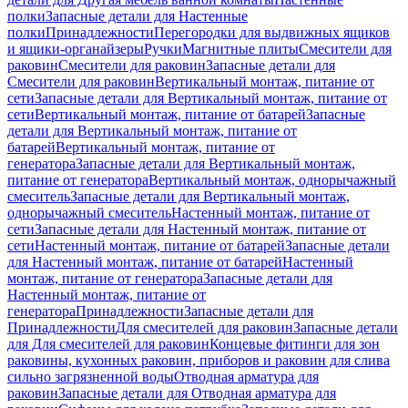
полки
Запасные детали для Настенные
полки
Принадлежности
Перегородки для выдвижных ящиков
и ящики-органайзеры
Ручки
Магнитные плиты
Смесители для
раковин
Смесители для раковин
Запасные детали для
Смесители для раковин
Вертикальный монтаж, питание от
сети
Запасные детали для Вертикальный монтаж, питание от
сети
Вертикальный монтаж, питание от батарей
Запасные
детали для Вертикальный монтаж, питание от
батарей
Вертикальный монтаж, питание от
генератора
Запасные детали для Вертикальный монтаж,
питание от генератора
Вертикальный монтаж, однорычажный
смеситель
Запасные детали для Вертикальный монтаж,
однорычажный смеситель
Настенный монтаж, питание от
сети
Запасные детали для Настенный монтаж, питание от
сети
Настенный монтаж, питание от батарей
Запасные детали
для Настенный монтаж, питание от батарей
Настенный
монтаж, питание от генератора
Запасные детали для
Настенный монтаж, питание от
генератора
Принадлежности
Запасные детали для
Принадлежности
Для смесителей для раковин
Запасные детали
для Для смесителей для раковин
Концевые фитинги для зон
раковины, кухонных раковин, приборов и раковин для слива
сильно загрязненной воды
Отводная арматура для
раковин
Запасные детали для Отводная арматура для