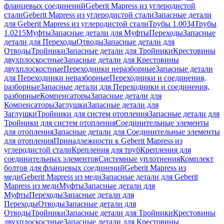
фланцевых соединений
Geberit Mapress из углеродистой
стали
Geberit Mapress из углеродистой стали
Запасные детали
для Geberit Mapress из углеродистой стали
Трубы 1.0034
Трубы
1.0215
Муфты
Запасные детали для Муфты
Переходы
Запасные
детали для Переходы
Отводы
Запасные детали для
Отводы
Тройники
Запасные детали для Тройники
Крестовины
двухплоскостные
Запасные детали для Крестовины
двухплоскостные
Переходники неразборные
Запасные детали
для Переходники неразборные
Переходники и соединения,
разборные
Запасные детали для Переходники и соединения,
разборные
Компенсаторы
Запасные детали для
Компенсаторы
Заглушки
Запасные детали для
Заглушки
Тройники для систем отопления
Запасные детали для
Тройники для систем отопления
Соединительные элементы
для отопления
Запасные детали для Соединительные элементы
для отопления
Принадлежности к Geberit Mapress из
углеродистой стали
Крепления для труб
Крепления для
соединительных элементов
Системные уплотнения
Комплект
болтов для фланцевых соединений
Geberit Mapress из
меди
Geberit Mapress из меди
Запасные детали для Geberit
Mapress из меди
Муфты
Запасные детали для
Муфты
Переходы
Запасные детали для
Переходы
Отводы
Запасные детали для
Отводы
Тройники
Запасные детали для Тройники
Крестовины
двухплоскостные
Запасные детали для Крестовины