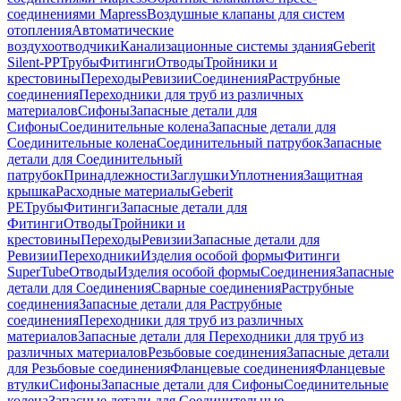
соединениями Mapress
Воздушные клапаны для систем
отопления
Автоматические
воздухоотводчики
Канализационные системы здания
Geberit
Silent-PP
Трубы
Фитинги
Отводы
Тройники и
крестовины
Переходы
Ревизии
Соединения
Раструбные
соединения
Переходники для труб из различных
материалов
Сифоны
Запасные детали для
Сифоны
Соединительные колена
Запасные детали для
Соединительные колена
Соединительный патрубок
Запасные
детали для Соединительный
патрубок
Принадлежности
Заглушки
Уплотнения
Защитная
крышка
Расходные материалы
Geberit
PE
Трубы
Фитинги
Запасные детали для
Фитинги
Отводы
Тройники и
крестовины
Переходы
Ревизии
Запасные детали для
Ревизии
Переходники
Изделия особой формы
Фитинги
SuperTube
Отводы
Изделия особой формы
Соединения
Запасные
детали для Соединения
Сварные соединения
Раструбные
соединения
Запасные детали для Раструбные
соединения
Переходники для труб из различных
материалов
Запасные детали для Переходники для труб из
различных материалов
Резьбовые соединения
Запасные детали
для Резьбовые соединения
Фланцевые соединения
Фланцевые
втулки
Сифоны
Запасные детали для Сифоны
Соединительные
колена
Запасные детали для Соединительные