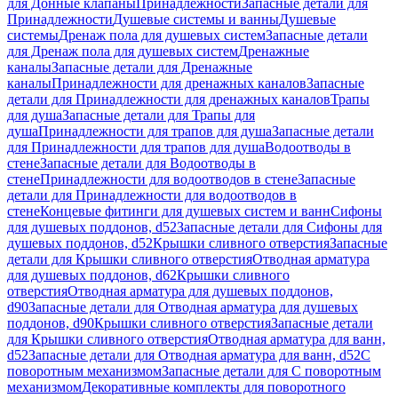
для Донные клапаны
Принадлежности
Запасные детали для
Принадлежности
Душевые системы и ванны
Душевые
системы
Дренаж пола для душевых систем
Запасные детали
для Дренаж пола для душевых систем
Дренажные
каналы
Запасные детали для Дренажные
каналы
Принадлежности для дренажных каналов
Запасные
детали для Принадлежности для дренажных каналов
Трапы
для душа
Запасные детали для Трапы для
душа
Принадлежности для трапов для душа
Запасные детали
для Принадлежности для трапов для душа
Водоотводы в
стене
Запасные детали для Водоотводы в
стене
Принадлежности для водоотводов в стене
Запасные
детали для Принадлежности для водоотводов в
стене
Концевые фитинги для душевых систем и ванн
Сифоны
для душевых поддонов, d52
Запасные детали для Сифоны для
душевых поддонов, d52
Крышки сливного отверстия
Запасные
детали для Крышки сливного отверстия
Отводная арматура
для душевых поддонов, d62
Крышки сливного
отверстия
Отводная арматура для душевых поддонов,
d90
Запасные детали для Отводная арматура для душевых
поддонов, d90
Крышки сливного отверстия
Запасные детали
для Крышки сливного отверстия
Отводная арматура для ванн,
d52
Запасные детали для Отводная арматура для ванн, d52
С
поворотным механизмом
Запасные детали для С поворотным
механизмом
Декоративные комплекты для поворотного