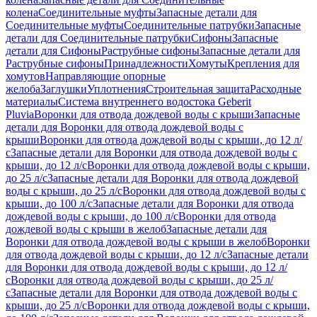
колена
Соединительные муфты
Запасные детали для
Соединительные муфты
Соединительные патрубки
Запасные
детали для Соединительные патрубки
Сифоны
Запасные
детали для Сифоны
Раструбные сифоны
Запасные детали для
Раструбные сифоны
Принадлежности
Хомуты
Крепления для
хомутов
Направляющие опорные
желоба
Заглушки
Уплотнения
Строительная защита
Расходные
материалы
Система внутреннего водостока Geberit
Pluvia
Воронки для отвода дождевой воды с крыши
Запасные
детали для Воронки для отвода дождевой воды с
крыши
Воронки для отвода дождевой воды с крыши, до 12 л/
с
Запасные детали для Воронки для отвода дождевой воды с
крыши, до 12 л/с
Воронки для отвода дождевой воды с крыши,
до 25 л/с
Запасные детали для Воронки для отвода дождевой
воды с крыши, до 25 л/с
Воронки для отвода дождевой воды с
крыши, до 100 л/с
Запасные детали для Воронки для отвода
дождевой воды с крыши, до 100 л/с
Воронки для отвода
дождевой воды с крыши в желоб
Запасные детали для
Воронки для отвода дождевой воды с крыши в желоб
Воронки
для отвода дождевой воды с крыши, до 12 л/с
Запасные детали
для Воронки для отвода дождевой воды с крыши, до 12 л/
с
Воронки для отвода дождевой воды с крыши, до 25 л/
с
Запасные детали для Воронки для отвода дождевой воды с
крыши, до 25 л/с
Воронки для отвода дождевой воды с крыши,