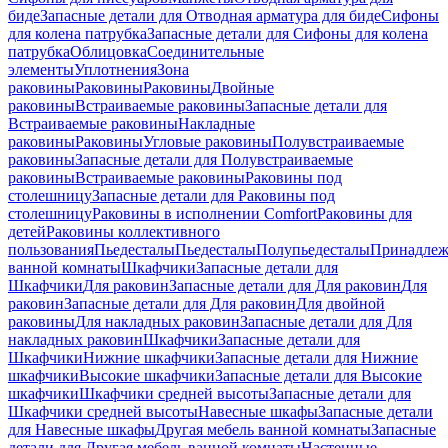
биде
Запасные детали для Отводная арматура для биде
Сифоны
для колена патрубка
Запасные детали для Сифоны для колена
патрубка
Облицовка
Соединительные
элементы
Уплотнения
Зона
раковины
Раковины
Раковины
Двойные
раковины
Встраиваемые раковины
Запасные детали для
Встраиваемые раковины
Накладные
раковины
Раковины
Угловые раковины
Полувстраиваемые
раковины
Запасные детали для Полувстраиваемые
раковины
Встраиваемые раковины
Раковины под
столешницу
Запасные детали для Раковины под
столешницу
Раковины в исполнении Comfort
Pаковины для
детей
Раковины коллективного
пользования
Пьедесталы
Пьедесталы
Полупьедесталы
Принадлеж
ванной комнаты
Шкафчики
Запасные детали для
Шкафчики
Для раковин
Запасные детали для Для раковин
Для
раковин
Запасные детали для Для раковин
Для двойной
раковины
Для накладных pаковин
Запасные детали для Для
накладных pаковин
Шкафчики
Запасные детали для
Шкафчики
Нижние шкафчики
Запасные детали для Нижние
шкафчики
Высокие шкафчики
Запасные детали для Высокие
шкафчики
Шкафчики средней высоты
Запасные детали для
Шкафчики средней высоты
Навесные шкафы
Запасные детали
для Навесные шкафы
Другая мебель ванной комнаты
Запасные
детали для Другая мебель ванной комнаты
Настенные