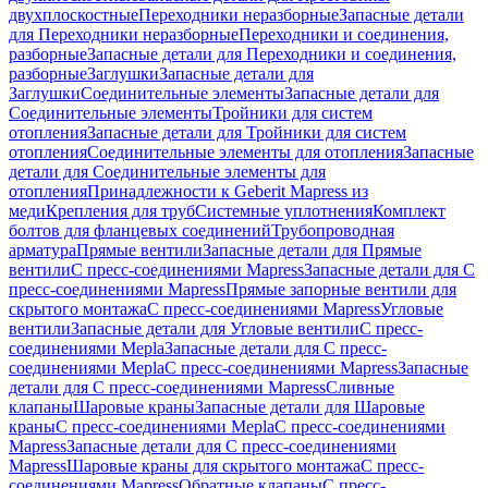
двухплоскостные
Переходники неразборные
Запасные детали
для Переходники неразборные
Переходники и соединения,
разборные
Запасные детали для Переходники и соединения,
разборные
Заглушки
Запасные детали для
Заглушки
Соединительные элементы
Запасные детали для
Соединительные элементы
Тройники для систем
отопления
Запасные детали для Тройники для систем
отопления
Соединительные элементы для отопления
Запасные
детали для Соединительные элементы для
отопления
Принадлежности к Geberit Mapress из
меди
Крепления для труб
Системные уплотнения
Комплект
болтов для фланцевых соединений
Трубопроводная
арматура
Прямые вентили
Запасные детали для Прямые
вентили
С пресс-соединениями Mapress
Запасные детали для С
пресс-соединениями Mapress
Прямые запорные вентили для
скрытого монтажа
С пресс-соединениями Mapress
Угловые
вентили
Запасные детали для Угловые вентили
С пресс-
соединениями Mepla
Запасные детали для С пресс-
соединениями Mepla
С пресс-соединениями Mapress
Запасные
детали для С пресс-соединениями Mapress
Сливные
клапаны
Шаровые краны
Запасные детали для Шаровые
краны
С пресс-соединениями Mepla
С пресс-соединениями
Mapress
Запасные детали для С пресс-соединениями
Mapress
Шаровые краны для скрытого монтажа
С пресс-
соединениями Mapress
Обратные клапаны
С пресс-