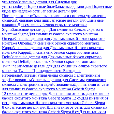
унитазов
Запасные детали для Сиденья для
унитазов
Биде
Подвесные биде
Запасные детали для Подвесные
биде
Принадлежности
Запасные детали для
Принадлежности
Смывные клавиши и системы управления
смывом
Смывные клавиши
Запасные детали для Смывные
клавиши
Для смывных бачков скрытого монтажа
Sigma
Запасные детали для Для смывных бачков скрытого
монтажа Sigma
Для смывных бачков скрытого монтажа
Omega
Запасные детали для Для смывных бачков скрытого
монтажа Omega
Для смывных бачков скрытого монтажа
Kappa
Запасные детали для Для смывных бачков скрытого
монтажа Kappa
Для смывных бачков скрытого монтажа
Delta
Запасные детали для Для смывных бачков скрытого
монтажа Delta
Для смывных бачков скрытого монтажа
Twinline
Запасные детали для Для смывных бачков скрытого
монтажа Twinline
Принадлежности
Расходные
материалы
Системы управления смывом с электронным
задействованием
Запасные детали для Системы управления
смывом с электронным задействованием
Для питания от сети,
для смывных бачков скрытого монтажа Geberit Sigma
12 см
Запасные детали для Для питания от сети, для смывных
бачков скрытого монтажа Geberit Sigma 12 см
Для питания от
сети, для смывных бачков скрытого монтажа Geberit Sigma
8 см
Запасные детали для Для питания от сети, для смывных
бачков скрытого монтажа Geberit Sigma 8 см
Для питания от