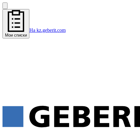
На kz.geberit.com
Мои списки