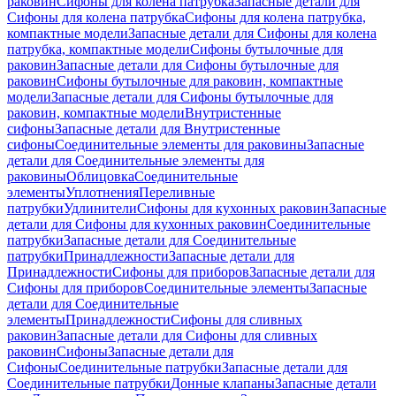
раковин
Сифоны для колена патрубка
Запасные детали для
Сифоны для колена патрубка
Сифоны для колена патрубка,
компактные модели
Запасные детали для Сифоны для колена
патрубка, компактные модели
Сифоны бутылочные для
раковин
Запасные детали для Сифоны бутылочные для
раковин
Сифоны бутылочные для раковин, компактные
модели
Запасные детали для Сифоны бутылочные для
раковин, компактные модели
Внутристенные
сифоны
Запасные детали для Внутристенные
сифоны
Соединительные элементы для раковины
Запасные
детали для Соединительные элементы для
раковины
Облицовка
Соединительные
элементы
Уплотнения
Переливные
патрубки
Удлинители
Сифоны для кухонных раковин
Запасные
детали для Сифоны для кухонных раковин
Соединительные
патрубки
Запасные детали для Соединительные
патрубки
Принадлежности
Запасные детали для
Принадлежности
Сифоны для приборов
Запасные детали для
Сифоны для приборов
Соединительные элементы
Запасные
детали для Соединительные
элементы
Принадлежности
Сифоны для сливных
раковин
Запасные детали для Сифоны для сливных
раковин
Сифоны
Запасные детали для
Сифоны
Соединительные патрубки
Запасные детали для
Соединительные патрубки
Донные клапаны
Запасные детали