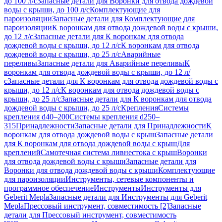
до 100 л/с
Запасные детали для Воронки для отвода дождевой
воды с крыши, до 100 л/с
Комплектующие для
пароизоляции
Запасные детали для Комплектующие для
пароизоляции
К воронкам для отвода дождевой воды с крыши,
до 12 л/с
Запасные детали для К воронкам для отвода
дождевой воды с крыши, до 12 л/с
К воронкам для отвода
дождевой воды с крыши, до 25 л/с
Аварийные
переливы
Запасные детали для Аварийные переливы
К
воронкам для отвода дождевой воды с крыши, до 12 л/
с
Запасные детали для К воронкам для отвода дождевой воды с
крыши, до 12 л/с
К воронкам для отвода дождевой воды с
крыши, до 25 л/с
Запасные детали для К воронкам для отвода
дождевой воды с крыши, до 25 л/с
Крепления
Системы
крепления d40–200
Системы крепления d250–
315
Принадлежности
Запасные детали для Принадлежности
К
воронкам для отвода дождевой воды с крыш
Запасные детали
для К воронкам для отвода дождевой воды с крыш
Для
креплений
Самотечная система ливнестока с крыш
Воронки
для отвода дождевой воды с крыши
Запасные детали для
Воронки для отвода дождевой воды с крыши
Комплектующие
для пароизоляции
Инструменты, сетевые компоненты и
программное обеспечение
Инструменты
Инструменты для
Geberit Mepla
Запасные детали для Инструменты для Geberit
Mepla
Прессовый инструмент, совместимость [2]
Запасные
детали для Прессовый инструмент, совместимость