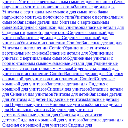
унитазы
Унитазы с вертикальным смывом для смывного бачка
наружного монтажа полочного типа
Запасные детали для
Унитазы с вертикальным смывом для смывного бачка
наружного монтажа полочного типа
Унитазы с вертикальным
смывом
Запасные детали для Унитазы с вертикальным
смывом
Сиденья с крышкой для унитазов
Запасные детали для
Сиденья с крышкой для унитазов
Сиденья с крышкой для
унитазов
Запасные детали для Сиденья с крышкой для
унитазов
Унитазы в исполнении Comfort
Запасные детали для
Унитазы в исполнении Comfort
Удлиненные унитазы с
вертикальным смывом
Запасные детали для Удлиненные
унитазы с вертикальным смывом
Удлиненные унитазы с
горизонтальным смывом
Запасные детали для Удлиненные
унитазы с горизонтальным смывом
Сиденья с крышкой для
унитазов в исполнении Comfort
Запасные детали для Сиденья
с крышкой для унитазов в исполнении Comfort
Сиденья с
крышкой для унитазов
Запасные детали для Сиденья с
крышкой для унитазов
Сиденья для унитазов
Запасные детали
для Сиденья для унитазов
Унитазы для детей
Запасные детали
для Унитазы для детей
Подвесные унитазы
Запасные детали
для Подвесные унитазы
Напольные унитазы
Запасные детали
для Напольные унитазы
Сиденья для унитазов
детские
Запасные детали для Сиденья для унитазов
детские
Сиденья с крышкой для унитазов
Запасные детали для
Сиденья с крышкой для унитазов
Сиденья для