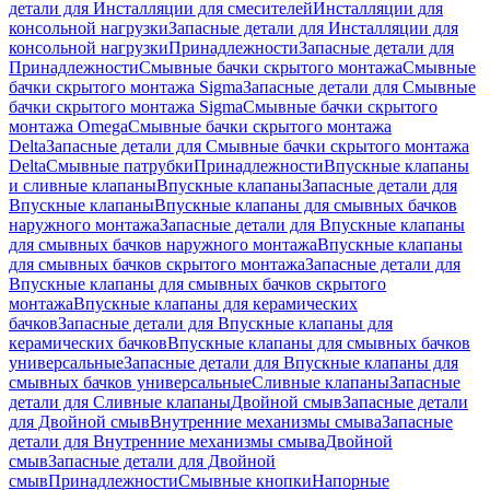
детали для Инсталляции для смесителей
Инсталляции для
консольной нагрузки
Запасные детали для Инсталляции для
консольной нагрузки
Принадлежности
Запасные детали для
Принадлежности
Смывные бачки скрытого монтажа
Смывные
бачки скрытого монтажа Sigma
Запасные детали для Смывные
бачки скрытого монтажа Sigma
Смывные бачки скрытого
монтажа Omega
Смывные бачки скрытого монтажа
Delta
Запасные детали для Смывные бачки скрытого монтажа
Delta
Смывные патрубки
Принадлежности
Впускные клапаны
и сливные клапаны
Впускные клапаны
Запасные детали для
Впускные клапаны
Впускные клапаны для смывных бачков
наружного монтажа
Запасные детали для Впускные клапаны
для смывных бачков наружного монтажа
Впускные клапаны
для смывных бачков скрытого монтажа
Запасные детали для
Впускные клапаны для смывных бачков скрытого
монтажа
Впускные клапаны для керамических
бачков
Запасные детали для Впускные клапаны для
керамических бачков
Впускные клапаны для смывных бачков
универсальные
Запасные детали для Впускные клапаны для
смывных бачков универсальные
Сливные клапаны
Запасные
детали для Сливные клапаны
Двойной смыв
Запасные детали
для Двойной смыв
Внутренние механизмы смыва
Запасные
детали для Внутренние механизмы смыва
Двойной
смыв
Запасные детали для Двойной
смыв
Принадлежности
Смывные кнопки
Напорные