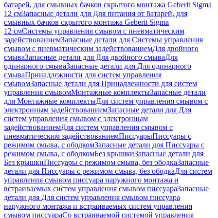
батарей, для смывных бачков скрытого монтажа Geberit Sigma
12 см
Запасные детали для Для питания от батарей, для
смывных бачков скрытого монтажа Geberit Sigma
12 см
Системы управления смывом с пневматическим
задействованием
Запасные детали для Системы управления
смывом с пневматическим задействованием
Для двойного
смыва
Запасные детали для Для двойного смыва
Для
одинарного смыва
Запасные детали для Для одинарного
смыва
Принадлежности для систем управления
смывом
Запасные детали для Принадлежности для систем
управления смывом
Монтажные комплекты
Запасные детали
для Монтажные комплекты
Для систем управления смывом с
электронным задействованием
Запасные детали для Для
систем управления смывом с электронным
задействованием
Для систем управления смывом с
пневматическим задействованием
Писсуары
Писсуары с
режимом смыва, с ободком
Запасные детали для Писсуары с
режимом смыва, с ободком
Без крышки
Запасные детали для
Без крышки
Писсуары с режимом смыва, без ободка
Запасные
детали для Писсуары с режимом смыва, без ободка
Для систем
управления смывом писсуара наружного монтажа и
встраиваемых систем управления смывом писсуара
Запасные
детали для Для систем управления смывом писсуара
наружного монтажа и встраиваемых систем управления
смывом писсуара
Со встраиваемой системой управления