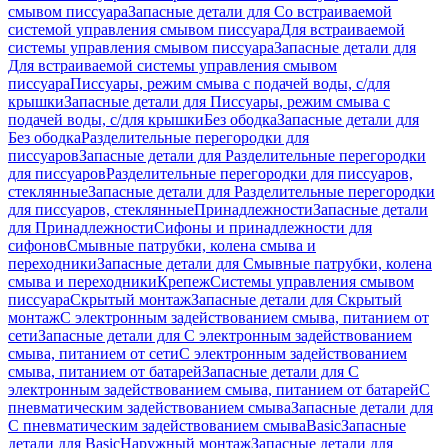
смывом писсуара
Запасные детали для Со встраиваемой
системой управления смывом писсуара
Для встраиваемой
системы управления смывом писсуара
Запасные детали для
Для встраиваемой системы управления смывом
писсуара
Писсуары, режим смыва с подачей воды, с/для
крышки
Запасные детали для Писсуары, режим смыва с
подачей воды, с/для крышки
Без ободка
Запасные детали для
Без ободка
Разделительные перегородки для
писсуаров
Запасные детали для Разделительные перегородки
для писсуаров
Разделительные перегородки для писсуаров,
стеклянные
Запасные детали для Разделительные перегородки
для писсуаров, стеклянные
Принадлежности
Запасные детали
для Принадлежности
Сифоны и принадлежности для
сифонов
Смывные патрубки, колена смыва и
переходники
Запасные детали для Смывные патрубки, колена
смыва и переходники
Крепеж
Системы управления смывом
писсуара
Скрытый монтаж
Запасные детали для Скрытый
монтаж
С электронным задействованием смыва, питанием от
сети
Запасные детали для С электронным задействованием
смыва, питанием от сети
С электронным задействованием
смыва, питанием от батарей
Запасные детали для С
электронным задействованием смыва, питанием от батарей
С
пневматическим задействованием смыва
Запасные детали для
С пневматическим задействованием смыва
Basic
Запасные
детали для Basic
Наружный монтаж
Запасные детали для