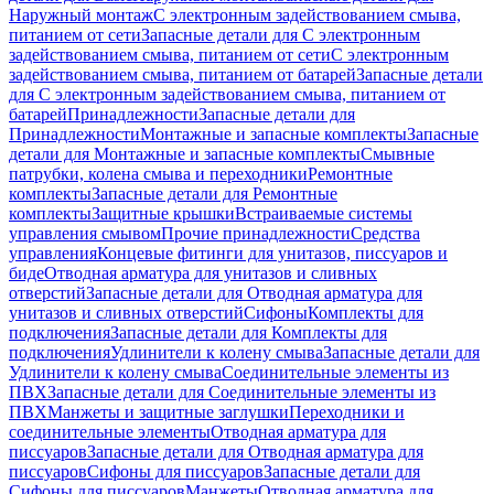
Наружный монтаж
С электронным задействованием смыва,
питанием от сети
Запасные детали для С электронным
задействованием смыва, питанием от сети
С электронным
задействованием смыва, питанием от батарей
Запасные детали
для С электронным задействованием смыва, питанием от
батарей
Принадлежности
Запасные детали для
Принадлежности
Монтажные и запасные комплекты
Запасные
детали для Монтажные и запасные комплекты
Смывные
патрубки, колена смыва и переходники
Ремонтные
комплекты
Запасные детали для Ремонтные
комплекты
Защитные крышки
Встраиваемые системы
управления смывом
Прочие принадлежности
Средства
управления
Концевые фитинги для унитазов, писсуаров и
биде
Отводная арматура для унитазов и сливных
отверстий
Запасные детали для Отводная арматура для
унитазов и сливных отверстий
Сифоны
Комплекты для
подключения
Запасные детали для Комплекты для
подключения
Удлинители к колену смыва
Запасные детали для
Удлинители к колену смыва
Соединительные элементы из
ПВХ
Запасные детали для Соединительные элементы из
ПВХ
Манжеты и защитные заглушки
Переходники и
соединительные элементы
Отводная арматура для
писсуаров
Запасные детали для Отводная арматура для
писсуаров
Cифоны для писсуаров
Запасные детали для
Cифоны для писсуаров
Манжеты
Отводная арматура для