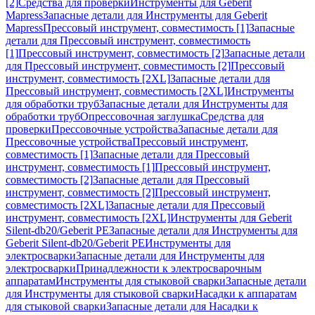
[2]
Средства для проверки
Инструменты для Geberit
Mapress
Запасные детали для Инструменты для Geberit
Mapress
Прессовый инструмент, совместимость [1]
Запасные
детали для Прессовый инструмент, совместимость
[1]
Прессовый инструмент, совместимость [2]
Запасные детали
для Прессовый инструмент, совместимость [2]
Прессовый
инструмент, совместимость [2XL]
Запасные детали для
Прессовый инструмент, совместимость [2XL]
Инструменты
для обработки труб
Запасные детали для Инструменты для
обработки труб
Опрессовочная заглушка
Средства для
проверки
Прессовочные устройства
Запасные детали для
Прессовочные устройства
Прессовый инструмент,
совместимость [1]
Запасные детали для Прессовый
инструмент, совместимость [1]
Прессовый инструмент,
совместимость [2]
Запасные детали для Прессовый
инструмент, совместимость [2]
Прессовый инструмент,
совместимость [2XL]
Запасные детали для Прессовый
инструмент, совместимость [2XL]
Инструменты для Geberit
Silent-db20/Geberit PE
Запасные детали для Инструменты для
Geberit Silent-db20/Geberit PE
Инструменты для
электросварки
Запасные детали для Инструменты для
электросварки
Принадлежности к электросварочным
аппаратам
Инструменты для стыковой сварки
Запасные детали
для Инструменты для стыковой сварки
Насадки к аппаратам
для стыковой сварки
Запасные детали для Насадки к