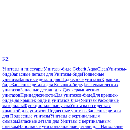
KZ
Унитазы и писсуары
Унитазы-биде Geberit AquaClean
Унитазы-
биде
Запасные детали для Унитазы-биде
Подвесные
унитазы
Запасные детали для Подвесные унитазы
Крышки-
биде
Запасные детали для Крышки-биде
Для керамических
унитазов
Запасные детали для Для керамических
унитазов
Принадлежности
Для унитазов-биде
Для крышек-
биде
Для крышек-биде и унитазов-биде
Унитазы
Расходные
материалы
Функциональные узлы
Унитазы и сиденья с
крышкой для унитазов
Подвесные унитазы
Запасные детали
для Подвесные унитазы
Унитазы с вертикальным
смывом
Запасные детали для Унитазы с вертикальным
смывом
Напольные унитазы
Запасные детали для Напольные