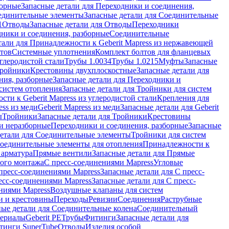
борные
Запасные детали для Переходники и соединения,
единительные элементы
Запасные детали для Соединительные
1
Отводы
Запасные детали для Отводы
Переходники
дники и соединения, разборные
Соединительные
тали для Принадлежности к Geberit Mapress из нержавеющей
нтов
Системные уплотнения
Комплект болтов для фланцевых
углеродистой стали
Трубы 1.0034
Трубы 1.0215
Муфты
Запасные
Тройники
Крестовины двухплоскостные
Запасные детали для
ния, разборные
Запасные детали для Переходники и
систем отопления
Запасные детали для Тройники для систем
ти к Geberit Mapress из углеродистой стали
Крепления для
ess из меди
Geberit Mapress из меди
Запасные детали для Geberit
ы
Тройники
Запасные детали для Тройники
Крестовины
и неразборные
Переходники и соединения, разборные
Запасные
детали для Соединительные элементы
Тройники для систем
Соединительные элементы для отопления
Принадлежности к
 арматура
Прямые вентили
Запасные детали для Прямые
того монтажа
С пресс-соединениями Mapress
Угловые
пресс-соединениями Mapress
Запасные детали для С пресс-
есс-соединениями Mapress
Запасные детали для С пресс-
ниями Mapress
Воздушные клапаны для систем
и и крестовины
Переходы
Ревизии
Соединения
Раструбные
ные детали для Соединительные колена
Соединительный
териалы
Geberit PE
Трубы
Фитинги
Запасные детали для
тинги SuperTube
Отводы
Изделия особой