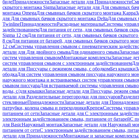
биде
Принадлежности
Запасные детали для Принадлежности
См
скрытого монтажа Sigma
Запасные детали для Для смывных бач
монтажа Omega
Для смывных бачков скрытого монтажа Kappa
З
для Для смывных бачков скрытого монтажа Delta
Для смывных б
Twinline
Принадлежности
Расходные материалы
Системы управл
задействованием
Для питания от сети, для смывных бачков скры
Sigma 12 см
Для питания от сети, для смывных бачков скрытого 
8 см
Для питания от батарей, для смывных бачков скрытого монт
12 см
Системы управления смывом с пневматическим задейств
детали для Для двойного смыва
Для одинарного смыва
Запасные
систем управления смывом
Монтажные комплекты
Запасные де
систем управления смывом с электронным задействованием
Дл
детали для Писсуары с режимом смыва, с ободком
Без крышки
З
ободка
Для систем управления смывом писсуара наружного мон
наружного монтажа и встраиваемых систем управления смыво
смывом писсуара
Для встраиваемой системы управления смыво
воды, с/для крышки
Запасные детали для Писсуары, режим смыв
детали для Разделительные перегородки для писсуаров
Раздели
стеклянные
Принадлежности
Запасные детали для Принадлежн
патрубки, колена смыва и переходники
Крепеж
Системы управл
питанием от сети
Запасные детали для С электронным задейств
электронным задействованием смыва, питанием от батарей
С п
для Basic
Наружный монтаж
Запасные детали для Наружный мо
питанием от сети
С электронным задействованием смыва, питан
детали для Принадлежности
Монтажные и запасные комплекты