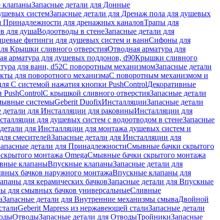
 клапаны
Запасные детали для Донные
душевых систем
Запасные детали для Дренаж пола для душевых
я Принадлежности для дренажных каналов
Трапы для
в для душа
Водоотводы в стене
Запасные детали для
цевые фитинги для душевых систем и ванн
Сифоны для
для Крышки сливного отверстия
Отводная арматура для
ая арматура для душевых поддонов, d90
Крышки сливного
тура для ванн, d52
С поворотным механизмом
Запасные детали
екты для поворотного механизма
С поворотным механизмом и
для С системой нажатия кнопки PushControl
Декоративные
 PushControl
С крышкой сливного отверстия
Запасные детали
мывные системы
Geberit Duofix
Инсталляции
Запасные детали
 детали для Инсталляции для раковины
Инсталляции для
сталляции для душевых систем с водоотводом в стене
Запасные
детали для Инсталляции для монтажа душевых систем и
для смесителей
Запасные детали для Инсталляции для
Запасные детали для Принадлежности
Смывные бачки скрытого
 скрытого монтажа Omega
Смывные бачки скрытого монтажа
ивные клапаны
Впускные клапаны
Запасные детали для
ывных бачков наружного монтажа
Впускные клапаны для
апаны для керамических бачков
Запасные детали для Впускные
ны для смывных бачков универсальные
Сливные
а
Запасные детали для Внутренние механизмы смыва
Двойной
стали
Geberit Mapress из нержавеющей стали
Запасные детали
ходы
Отводы
Запасные детали для Отводы
Тройники
Запасные