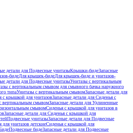
ые детали для Подвесные унитазы
Крышки-биде
Запасные
азов-биде
Для крышек-биде
Для крышек-биде и унитазов-
ые детали для Подвесные унитазы
Унитазы с вертикальным
азы с вертикальным смывом для смывного бачка наружного
ого типа
Унитазы с вертикальным смывом
Запасные детали для
я с крышкой для унитазов
Запасные детали для Сиденья с
с вертикальным смывом
Запасные детали для Удлиненные
горизонтальным смывом
Сиденья с крышкой для унитазов в
ов
Запасные детали для Сиденья с крышкой для
етей
Подвесные унитазы
Запасные детали для Подвесные
я для унитазов детские
Сиденья с крышкой для
Биде
Подвесные биде
Запасные детали для Подвесные