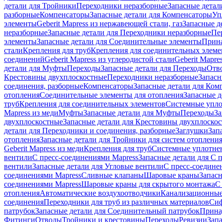
детали для Тройники
Переходники неразборные
Запасные детал
разборные
Компенсаторы
Запасные детали для Компенсаторы
Уп
элементы
Geberit Mapress из нержавеющей стали, газ
Запасные де
неразборные
Запасные детали для Переходники неразборные
Пе
элементы
Запасные детали для Соединительные элементы
Прина
стали
Крепления для труб
Крепления для соединительных элеме
соединений
Geberit Mapress из углеродистой стали
Geberit Mapre
детали для Муфты
Переходы
Запасные детали для Переходы
Отв
Крестовины двухплоскостные
Переходники неразборные
Запасн
соединения, разборные
Компенсаторы
Запасные детали для Ком
отопления
Соединительные элементы для отопления
Запасные д
труб
Крепления для соединительных элементов
Системные упл
Mapress из меди
Муфты
Запасные детали для Муфты
Переходы
За
двухплоскостные
Запасные детали для Крестовины двухплоско
детали для Переходники и соединения, разборные
Заглушки
Зап
отопления
Запасные детали для Тройники для систем отоплени
Geberit Mapress из меди
Крепления для труб
Системные уплотне
вентили
С пресс-соединениями Mapress
Запасные детали для С 
вентили
Запасные детали для Угловые вентили
С пресс-соедине
соединениями Mapress
Сливные клапаны
Шаровые краны
Запас
соединениями Mapress
Шаровые краны для скрытого монтажа
С
отопления
Автоматические воздухоотводчики
Канализационные
соединения
Переходники для труб из различных материалов
Си
патрубок
Запасные детали для Соединительный патрубок
Прина
Фитинги
Отводы
Тройники и крестовины
Переходы
Ревизии
Зап