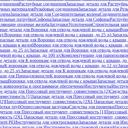
оединения
Раструбные соединения
Запасные детали для Раструбн
ичных материалов
Резьбовые соединения
Запасные детали для Рез
олена
Запасные детали для Соединительные колена
Соединитель
тельные патрубки
Сифоны
Запасные детали для Сифоны
Раструб
ляющие опорные желоба
Заглушки
Уплотнения
Строительная защ
сные детали для Воронки для отвода дождевой воды с крыши
Вор
л/с
Воронки для отвода дождевой воды с крыши, до 25 л/с
Запасны
пасные детали для Воронки для отвода дождевой воды с крыши, 
 с крыши в желоб
Воронки для отвода дождевой воды с крыши, до
ыши, до 25 л/с
Запасные детали для Воронки для отвода дождево
девой воды с крыши, до 100 л/с
Комплектующие для пароизоляц
е детали для К воронкам для отвода дождевой воды с крыши, до 
вы
К воронкам для отвода дождевой воды с крыши, до 12 л/с
Запа
 до 25 л/с
Запасные детали для К воронкам для отвода дождевой 
тали для Принадлежности
К воронкам для отвода дождевой воды
крыш
Воронки для отвода дождевой воды с крыши
Запасные детал
е компоненты и программное обеспечение
Инструменты
Инструм
е детали для Прессовый инструмент, совместимость [2]
Средства
вместимость [1]
Запасные детали для Прессовый инструмент, сов
[2]
Прессовый инструмент, совместимость [2XL]
Запасные детали
ботки труб
Опрессовочная заглушка
Средства для проверки
Прессо
детали для Прессовый инструмент, совместимость [1]
Прессовый 
имость [2XL]
Запасные детали для Прессовый инструмент, совме
erit PE
Инструменты для электросварки
Запасные детали для Ин
и
Запасные детали для Инструменты для стыковой сварки
Насадки