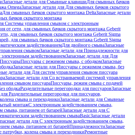
ши
Запасные детали для Смывные клавиши
Для смывных бачков
ажа Omega
Запасные детали для Для смывных бачков скрытого
a
Для смывных бачков скрытого монтажа Delta
Запасные детали
ных бачков скрытого монтажа
для Системы управления смывом с электронным
ия от сети, для смывных бачков скрытого монтажа Geberit
сети, для смывных бачков скрытого монтажа Geberit Sigma
арей, для смывных бачков скрытого монтажа Geberit Sigma
вматическим задействованием
Для двойного смыва
Запасные
управления смывом
Запасные детали для Принадлежности для
с электронным задействованием
Запасные детали для Для
Писсуары
Писсуары с режимом смыва, с ободком
Запасные
ободка
Запасные детали для Писсуары с режимом смыва, без
ные детали для Для систем управления смывом писсуара
ара
Запасные детали для Со встраиваемой системой управления
авления смывом писсуара
Писсуары, режим смыва с подачей
Без ободка
Разделительные перегородки для писсуаров
Запасные
 для Разделительные перегородки для писсуаров,
колена смыва и переходники
Запасные детали для Смывные
рытый монтаж
С электронным задействованием смыва,
м смыва, питанием от батарей
Запасные детали для С
невматическим задействованием смыва
Basic
Запасные детали
апасные детали для С электронным задействованием смыва,
нием смыва, питанием от батарей
Принадлежности
Запасные
 патрубки, колена смыва и переходники
Ремонтные