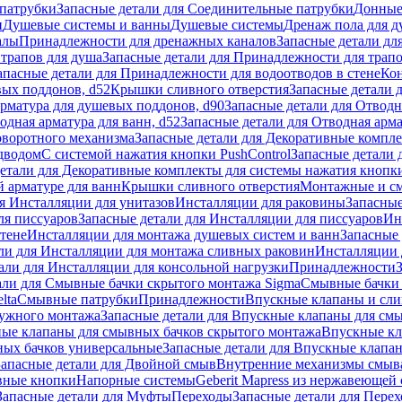
патрубки
Запасные детали для Соединительные патрубки
Донные
и
Душевые системы и ванны
Душевые системы
Дренаж пола для 
алы
Принадлежности для дренажных каналов
Запасные детали дл
трапов для душа
Запасные детали для Принадлежности для трапо
апасные детали для Принадлежности для водоотводов в стене
Кон
вых поддонов, d52
Крышки сливного отверстия
Запасные детали 
рматура для душевых поддонов, d90
Запасные детали для Отводн
одная арматура для ванн, d52
Запасные детали для Отводная арма
оворотного механизма
Запасные детали для Декоративные компл
дводом
С системой нажатия кнопки PushControl
Запасные детали 
етали для Декоративные комплекты для системы нажатия кнопки
 арматуре для ванн
Крышки сливного отверстия
Монтажные и с
я Инсталляции для унитазов
Инсталляции для раковины
Запасные
ля писсуаров
Запасные детали для Инсталляции для писсуаров
Ин
стене
Инсталляции для монтажа душевых систем и ванн
Запасные 
ли для Инсталляции для монтажа сливных раковин
Инсталляции 
али для Инсталляции для консольной нагрузки
Принадлежности
али для Смывные бачки скрытого монтажа Sigma
Смывные бачки
lta
Смывные патрубки
Принадлежности
Впускные клапаны и сл
ружного монтажа
Запасные детали для Впускные клапаны для см
ные клапаны для смывных бачков скрытого монтажа
Впускные кл
ых бачков универсальные
Запасные детали для Впускные клапа
Запасные детали для Двойной смыв
Внутренние механизмы смыв
ные кнопки
Напорные системы
Geberit Mapress из нержавеющей 
Запасные детали для Муфты
Переходы
Запасные детали для Пере