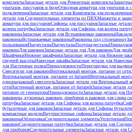
комплекты
Запасные детали для Ремонтные комплекты
Защитны
унитазов, писсуаров и биде
Отводная арматура для унитазов и 
подключения
Запасные детали для Комплекты для подключения
детали для Соединительные элементы из ПВХ
Манжеты и защи
арматура для писсуаров
Cифоны для писсуаров
Запасные детали
колена патрубка
Запасные детали для Сифоны для колена патру
раковины
Запасные детали для Встраиваемые раковины
Наклад
раковины
Встраиваемые раковины
Раковины под столешницу
За
пользования
Пьедесталы
Пьедесталы
Полупьедесталы
Принадлеж
раковин
Для раковин
Запасные детали для Для раковин
Для двой
Шкафчики
Нижние шкафчики
Запасные детали для Нижние шк
средней высоты
Навесные шкафы
Запасные детали для Навесн
для Настенные полки
Принадлежности
Перегородки для выдви
Смесители для раковин
Вертикальный монтаж, питание от сети
Вертикальный монтаж, питание от батарей
Вертикальный монта
однорычажный смеситель
Запасные детали для Вертикальный 
сети
Настенный монтаж, питание от батарей
Запасные детали д
питание от генератора
Принадлежности
Запасные детали для П
раковины, кухонных раковин, приборов и раковин для слива с
патрубка
Запасные детали для Сифоны для колена патрубка
Сифо
бутылочные для раковин
Запасные детали для Сифоны бутылоч
компактные модели
Внутристенные сифоны
Запасные детали д
раковины
Облицовка
Соединительные элементы
Уплотнения
Пер
раковин
Соединительные патрубки
Запасные детали для Соеди
для приборов
Соединительные элементы
Запасные детали для 