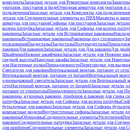
комплекты
Запасные детали для Ремонтные комплекты
Защитны
унитазов, писсуаров и биде
Отводная арматура для унитазов и 
подключения
Запасные детали для Комплекты для подключения
детали для Соединительные элементы из ПВХ
Манжеты и защи
арматура для писсуаров
Cифоны для писсуаров
Запасные детали
колена патрубка
Запасные детали для Сифоны для колена патру
раковины
Запасные детали для Встраиваемые раковины
Наклад
раковины
Встраиваемые раковины
Раковины под столешницу
За
пользования
Пьедесталы
Пьедесталы
Полупьедесталы
Принадлеж
раковин
Для раковин
Запасные детали для Для раковин
Для двой
Шкафчики
Нижние шкафчики
Запасные детали для Нижние шк
средней высоты
Навесные шкафы
Запасные детали для Навесн
для Настенные полки
Принадлежности
Перегородки для выдви
Смесители для раковин
Вертикальный монтаж, питание от сети
Вертикальный монтаж, питание от батарей
Вертикальный монта
однорычажный смеситель
Запасные детали для Вертикальный 
сети
Настенный монтаж, питание от батарей
Запасные детали д
питание от генератора
Принадлежности
Запасные детали для П
раковины, кухонных раковин, приборов и раковин для слива с
патрубка
Запасные детали для Сифоны для колена патрубка
Сифо
бутылочные для раковин
Запасные детали для Сифоны бутылоч
компактные модели
Внутристенные сифоны
Запасные детали д
раковины
Облицовка
Соединительные элементы
Уплотнения
Пер
раковин
Соединительные патрубки
Запасные детали для Соеди
для приборов
Соединительные элементы
Запасные детали для 