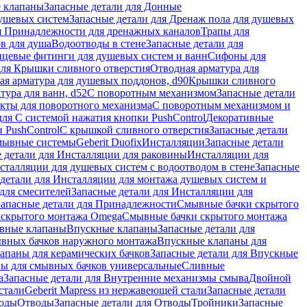
 клапаны
Запасные детали для Донные
душевых систем
Запасные детали для Дренаж пола для душевых
я Принадлежности для дренажных каналов
Трапы для
в для душа
Водоотводы в стене
Запасные детали для
цевые фитинги для душевых систем и ванн
Сифоны для
для Крышки сливного отверстия
Отводная арматура для
ая арматура для душевых поддонов, d90
Крышки сливного
тура для ванн, d52
С поворотным механизмом
Запасные детали
екты для поворотного механизма
С поворотным механизмом и
для С системой нажатия кнопки PushControl
Декоративные
 PushControl
С крышкой сливного отверстия
Запасные детали
мывные системы
Geberit Duofix
Инсталляции
Запасные детали
 детали для Инсталляции для раковины
Инсталляции для
сталляции для душевых систем с водоотводом в стене
Запасные
детали для Инсталляции для монтажа душевых систем и
для смесителей
Запасные детали для Инсталляции для
Запасные детали для Принадлежности
Смывные бачки скрытого
 скрытого монтажа Omega
Смывные бачки скрытого монтажа
ивные клапаны
Впускные клапаны
Запасные детали для
ывных бачков наружного монтажа
Впускные клапаны для
апаны для керамических бачков
Запасные детали для Впускные
ны для смывных бачков универсальные
Сливные
а
Запасные детали для Внутренние механизмы смыва
Двойной
стали
Geberit Mapress из нержавеющей стали
Запасные детали
ходы
Отводы
Запасные детали для Отводы
Тройники
Запасные