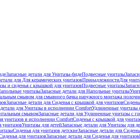
иде
Запасные детали для Унитазы-биде
Подвесные унитазы
Запасн
детали для Для керамических унитазов
Принадлежности
Для унит
зы и сиденья с крышкой для унитазов
Подвесные унитазы
Запасн
апольные унитазы
Запасные детали для Напольные унитазы
Унит
кальным смывом для смывного бачка наружного монтажа полочн
зов
Запасные детали для Сиденья с крышкой для унитазов
Сидень
детали для Унитазы в исполнении Comfort
Удлиненные унитазы 
онтальным смывом
Запасные детали для Удлиненные унитазы с 
ля унитазов в исполнении Comfort
Сиденья с крышкой для унитаз
я унитазов
Унитазы для детей
Запасные детали для Унитазы для д
нитазы
Сиденья для унитазов детские
Запасные детали для Сидень
Сиденья для унитазов
Запасные детали для Сиденья для унитазов