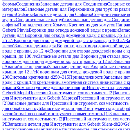
формы
Соединения
Запасные детали для Соединения
Сварные с
материалов
Запасные детали для Переходники для труб из разл
втулки
Сифоны
Запасные детали для Сифоны
Соединительные к
муфты
Соединительные патрубки
Запасные детали для Соедини
сифоны
Принадлежности
Хомуты
Крепления для хомутов
Направ
Geberit Pluvia
Воронки для отвода дождевой воды с крыши
Запа
детали для Воронки для отвода дождевой воды с крыши, до 12 
25 л/с
Воронки для отвода дождевой воды с крыши, до 100 л/с
За
желоб
Запасные детали для Воронки для отвода дождевой воды
воды с крыши, до 12 л/с
Воронки для отвода дождевой воды с кр
крыши, до 100 л/с
Запасные детали для Воронки для отвода дож
воронкам для отвода дождевой воды с крыши, до 12 л/с
Запасны
с
Аварийные переливы
Запасные детали для Аварийные перели
крыши, до 12 л/с
К воронкам для отвода дождевой воды с крыши,
200
Системы крепления d250–315
Принадлежности
Запасные де
воды с крыш
Для креплений
Самотечная система ливнестока с 
крыши
Комплектующие для пароизоляции
Инструменты, сетевы
Geberit Mepla
Прессовый инструмент, совместимость [2]
Запасны
для Инструменты для Geberit Mapress
Прессовый инструмент, со
[2]
Запасные детали для Прессовый инструмент, совместимость 
для обработки труб
Запасные детали для Инструменты для обра
устройства
Прессовый инструмент, совместимость [1]
Запасные 
инструмент, совместимость [2]
Прессовый инструмент, совмест
PE
Запасные детали для Инструменты для Geberit Silent-db20/Geb
электросварочным аппаратам
Инструменты для стыковой сварк