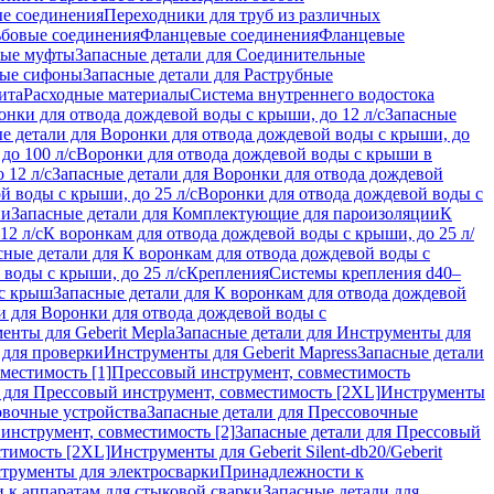
ые соединения
Переходники для труб из различных
ьбовые соединения
Фланцевые соединения
Фланцевые
ные муфты
Запасные детали для Соединительные
ные сифоны
Запасные детали для Раструбные
ита
Расходные материалы
Система внутреннего водостока
онки для отвода дождевой воды с крыши, до 12 л/с
Запасные
е детали для Воронки для отвода дождевой воды с крыши, до
до 100 л/с
Воронки для отвода дождевой воды с крыши в
 12 л/с
Запасные детали для Воронки для отвода дождевой
й воды с крыши, до 25 л/с
Воронки для отвода дождевой воды с
ии
Запасные детали для Комплектующие для пароизоляции
К
12 л/с
К воронкам для отвода дождевой воды с крыши, до 25 л/
сные детали для К воронкам для отвода дождевой воды с
воды с крыши, до 25 л/с
Крепления
Системы крепления d40–
 с крыш
Запасные детали для К воронкам для отвода дождевой
и для Воронки для отвода дождевой воды с
енты для Geberit Mepla
Запасные детали для Инструменты для
 для проверки
Инструменты для Geberit Mapress
Запасные детали
местимость [1]
Прессовый инструмент, совместимость
 для Прессовый инструмент, совместимость [2XL]
Инструменты
вочные устройства
Запасные детали для Прессовочные
инструмент, совместимость [2]
Запасные детали для Прессовый
стимость [2XL]
Инструменты для Geberit Silent-db20/Geberit
струменты для электросварки
Принадлежности к
 к аппаратам для стыковой сварки
Запасные детали для