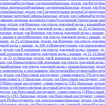
оединения
Раструбные соединения
Запасные детали для Раструбн
ичных материалов
Резьбовые соединения
Запасные детали для Рез
олена
Запасные детали для Соединительные колена
Соединитель
тельные патрубки
Сифоны
Запасные детали для Сифоны
Раструб
ляющие опорные желоба
Заглушки
Уплотнения
Строительная защ
сные детали для Воронки для отвода дождевой воды с крыши
Вор
л/с
Воронки для отвода дождевой воды с крыши, до 25 л/с
Запасны
пасные детали для Воронки для отвода дождевой воды с крыши, 
 с крыши в желоб
Воронки для отвода дождевой воды с крыши, до
ыши, до 25 л/с
Запасные детали для Воронки для отвода дождево
девой воды с крыши, до 100 л/с
Комплектующие для пароизоляц
е детали для К воронкам для отвода дождевой воды с крыши, до 
вы
К воронкам для отвода дождевой воды с крыши, до 12 л/с
Запа
 до 25 л/с
Запасные детали для К воронкам для отвода дождевой 
тали для Принадлежности
К воронкам для отвода дождевой воды
крыш
Воронки для отвода дождевой воды с крыши
Запасные детал
е компоненты и программное обеспечение
Инструменты
Инструм
е детали для Прессовый инструмент, совместимость [2]
Средства
вместимость [1]
Запасные детали для Прессовый инструмент, сов
[2]
Прессовый инструмент, совместимость [2XL]
Запасные детали
ботки труб
Опрессовочная заглушка
Средства для проверки
Прессо
детали для Прессовый инструмент, совместимость [1]
Прессовый 
имость [2XL]
Запасные детали для Прессовый инструмент, совме
erit PE
Инструменты для электросварки
Запасные детали для Ин
и
Запасные детали для Инструменты для стыковой сварки
Насадки