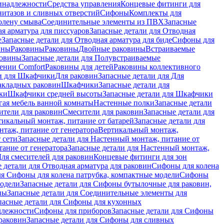
инадлежности
Средства управления
Концевые фитинги для
нитазов и сливных отверстий
Сифоны
Комплекты для
колену смыва
Соединительные элементы из ПВХ
Запасные
я арматура для писсуаров
Запасные детали для Отводная
е
Запасные детали для Отводная арматура для биде
Сифоны для
ины
Раковины
Раковины
Двойные раковины
Встраиваемые
ковины
Запасные детали для Полувстраиваемые
ении Comfort
Pаковины для детей
Раковины коллективного
и для Шкафчики
Для раковин
Запасные детали для Для
накладных pаковин
Шкафчики
Запасные детали для
ки
Шкафчики средней высоты
Запасные детали для Шкафчики
гая мебель ванной комнаты
Настенные полки
Запасные детали
ители для раковин
Смесители для раковин
Запасные детали для
тикальный монтаж, питание от батарей
Запасные детали для
нтаж, питание от генератора
Вертикальный монтаж,
 сети
Запасные детали для Настенный монтаж, питание от
ание от генератора
Запасные детали для Настенный монтаж,
Для смесителей для раковин
Концевые фитинги для зон
 детали для Отводная арматура для раковин
Сифоны для колена
ля Сифоны для колена патрубка, компактные модели
Сифоны
модели
Запасные детали для Сифоны бутылочные для раковин,
ны
Запасные детали для Соединительные элементы для
пасные детали для Сифоны для кухонных
длежности
Сифоны для приборов
Запасные детали для Сифоны
раковин
Запасные детали для Сифоны для сливных