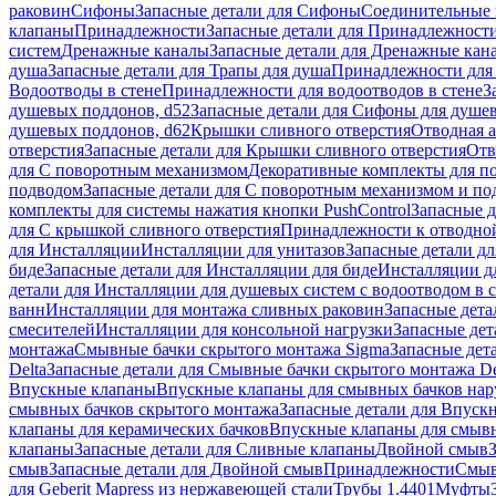
раковин
Сифоны
Запасные детали для Сифоны
Соединительные 
клапаны
Принадлежности
Запасные детали для Принадлежност
систем
Дренажные каналы
Запасные детали для Дренажные кан
душа
Запасные детали для Трапы для душа
Принадлежности для 
Водоотводы в стене
Принадлежности для водоотводов в стене
З
душевых поддонов, d52
Запасные детали для Сифоны для душе
душевых поддонов, d62
Крышки сливного отверстия
Отводная а
отверстия
Запасные детали для Крышки сливного отверстия
Отв
для С поворотным механизмом
Декоративные комплекты для п
подводом
Запасные детали для С поворотным механизмом и по
комплекты для системы нажатия кнопки PushControl
Запасные д
для С крышкой сливного отверстия
Принадлежности к отводной
для Инсталляции
Инсталляции для унитазов
Запасные детали дл
биде
Запасные детали для Инсталляции для биде
Инсталляции д
детали для Инсталляции для душевых систем с водоотводом в 
ванн
Инсталляции для монтажа сливных раковин
Запасные дета
смесителей
Инсталляции для консольной нагрузки
Запасные дет
монтажа
Смывные бачки скрытого монтажа Sigma
Запасные дет
Delta
Запасные детали для Смывные бачки скрытого монтажа De
Впускные клапаны
Впускные клапаны для смывных бачков на
смывных бачков скрытого монтажа
Запасные детали для Впуск
клапаны для керамических бачков
Впускные клапаны для смывн
клапаны
Запасные детали для Сливные клапаны
Двойной смыв
смыв
Запасные детали для Двойной смыв
Принадлежности
Смыв
для Geberit Mapress из нержавеющей стали
Трубы 1.4401
Муфты