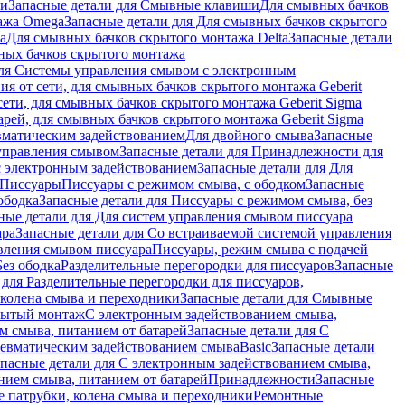
ши
Запасные детали для Смывные клавиши
Для смывных бачков
ажа Omega
Запасные детали для Для смывных бачков скрытого
a
Для смывных бачков скрытого монтажа Delta
Запасные детали
ных бачков скрытого монтажа
для Системы управления смывом с электронным
ия от сети, для смывных бачков скрытого монтажа Geberit
сети, для смывных бачков скрытого монтажа Geberit Sigma
арей, для смывных бачков скрытого монтажа Geberit Sigma
вматическим задействованием
Для двойного смыва
Запасные
управления смывом
Запасные детали для Принадлежности для
с электронным задействованием
Запасные детали для Для
Писсуары
Писсуары с режимом смыва, с ободком
Запасные
ободка
Запасные детали для Писсуары с режимом смыва, без
ные детали для Для систем управления смывом писсуара
ара
Запасные детали для Со встраиваемой системой управления
авления смывом писсуара
Писсуары, режим смыва с подачей
Без ободка
Разделительные перегородки для писсуаров
Запасные
 для Разделительные перегородки для писсуаров,
колена смыва и переходники
Запасные детали для Смывные
рытый монтаж
С электронным задействованием смыва,
м смыва, питанием от батарей
Запасные детали для С
невматическим задействованием смыва
Basic
Запасные детали
апасные детали для С электронным задействованием смыва,
нием смыва, питанием от батарей
Принадлежности
Запасные
 патрубки, колена смыва и переходники
Ремонтные