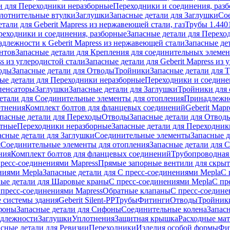
и для Переходники неразборные
Переходники и соединения, раз
лотнительные втулки
Заглушки
Запасные детали для Заглушки
Со
тали для Geberit Mapress из нержавеющей стали, газ
Трубы 1.440
реходники и соединения, разборные
Запасные детали для Перехо
длежности к Geberit Mapress из нержавеющей стали
Запасные де
нтов
Запасные детали для Крепления для соединительных элеме
ss из углеродистой стали
Запасные детали для Geberit Mapress из 
оды
Запасные детали для Отводы
Тройники
Запасные детали для 
ые детали для Переходники неразборные
Переходники и соедине
пенсаторы
Заглушки
Запасные детали для Заглушки
Тройники для 
етали для Соединительные элементы для отопления
Принадлежнос
отнения
Комплект болтов для фланцевых соединений
Geberit Mapr
пасные детали для Переходы
Отводы
Запасные детали для Отвод
стные
Переходники неразборные
Запасные детали для Переходник
асные детали для Заглушки
Соединительные элементы
Запасные 
я
Соединительные элементы для отопления
Запасные детали для 
ния
Комплект болтов для фланцевых соединений
Трубопроводная
пресс-соединениями Mapress
Прямые запорные вентили для скры
ниями Mepla
Запасные детали для С пресс-соединениями Mepla
С 
ные детали для Шаровые краны
С пресс-соединениями Mepla
С пр
 пресс-соединениями Mapress
Обратные клапаны
С пресс-соедине
 системы здания
Geberit Silent-PP
Трубы
Фитинги
Отводы
Тройник
фоны
Запасные детали для Сифоны
Соединительные колена
Запас
длежности
Заглушки
Уплотнения
Защитная крышка
Расходные ма
асные детали для Ревизии
Переходники
Изделия особой формы
Фи