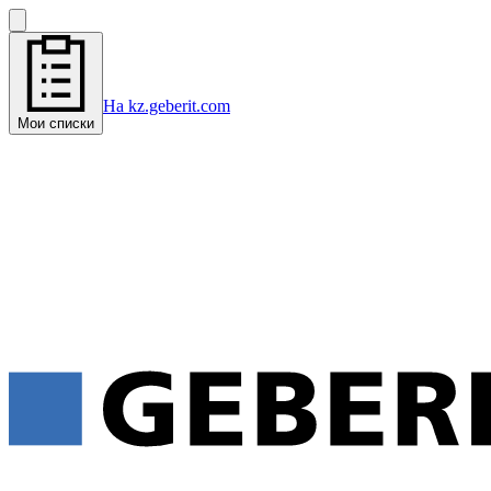
На kz.geberit.com
Мои списки