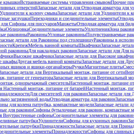
е крышки
Встраиваемые системы управления смывом
Прочие пр
сливных отверстий
Запасные детали для Отводная арматура для у
Удлинители к колену смыва
Запасные детали для Удлинители к 
тные заглушки
Переходники и соединительные элементы
Отводна
 для Cифоны для писсуаров
Манжеты
Отводная арматура для бид
бка
Облицовка
Соединительные элементы
Уплотнения
Зона раков
ные раковины
Раковины
Угловые раковины
Полувстраиваемые ра
пасные детали для Раковины под столешницу
Раковины в исполн
ности
Крепеж
Мебель ванной комнаты
Шкафчики
Запасные детал
ной раковины
Для накладных pаковин
Запасные детали для Для 
афчики
Высокие шкафчики
Запасные детали для Высокие шкафчи
ые шкафы
Другая мебель ванной комнаты
Запасные детали для Дру
жных ящиков и ящики-органайзеры
Ручки
Магнитные плиты
Смес
Запасные детали для Вертикальный монтаж, питание от сети
Вер
ж, питание от генератора
Запасные детали для Вертикальный мо
монтаж, однорычажный смеситель
Настенный монтаж, питание от
ля Настенный монтаж, питание от батарей
Настенный монтаж, пит
ринадлежности
Для смесителей для раковин
Запасные детали для 
ильно загрязненной воды
Отводная арматура для раковин
Запасные
ны для колена патрубка, компактные модели
Запасные детали д
ные для раковин
Сифоны бутылочные для раковин, компактные 
ля Внутристенные сифоны
Соединительные элементы для ракови
еливные патрубки
Удлинители
Сифоны для кухонных раковин
За
нительные патрубки
Принадлежности
Запасные детали для Прина
Соединительные элементы
Принадлежности
Сифоны для сливных 