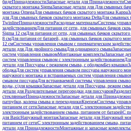
биде
Принадлежности
Запасные детали для Принадлежности
См
скрытого монтажа Sigma
Запасные детали для Для смывных бач
монтажа Omega
Для смывных бачков скрытого монтажа Kappa
З
для Для смывных бачков скрытого монтажа Delta
Для смывных б
Twinline
Принадлежности
Расходные материалы
Системы управл
задействованием
Для питания от сети, для смывных бачков скры
Sigma 12 см
Для питания от сети, для смывных бачков скрытого 
8 см
Для питания от батарей, для смывных бачков скрытого монт
12 см
Системы управления смывом с пневматическим задейств
детали для Для двойного смыва
Для одинарного смыва
Запасные
систем управления смывом
Монтажные комплекты
Запасные де
систем управления смывом с электронным задействованием
Дл
детали для Писсуары с режимом смыва, с ободком
Без крышки
З
ободка
Для систем управления смывом писсуара наружного мон
наружного монтажа и встраиваемых систем управления смыво
смывом писсуара
Для встраиваемой системы управления смыво
воды, с/для крышки
Запасные детали для Писсуары, режим смыв
детали для Разделительные перегородки для писсуаров
Раздели
стеклянные
Принадлежности
Запасные детали для Принадлежн
патрубки, колена смыва и переходники
Крепеж
Системы управл
питанием от сети
Запасные детали для С электронным задейств
электронным задействованием смыва, питанием от батарей
С п
для Basic
Наружный монтаж
Запасные детали для Наружный мо
питанием от сети
С электронным задействованием смыва, питан
детали для Принадлежности
Монтажные и запасные комплекты