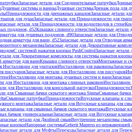
патрубки
Запасные детали для Соединительные патрубки
Донные
и
Душевые системы и ванны
Душевые системы
Дренаж пола для 
алы
Принадлежности для дренажных каналов
Запасные детали дл
трапов для душа
Запасные детали для Принадлежности для трапо
апасные детали для Принадлежности для водоотводов в стене
Кон
вых поддонов, d52
Крышки сливного отверстия
Запасные детали 
рматура для душевых поддонов, d90
Запасные детали для Отводн
одная арматура для ванн, d52
Запасные детали для Отводная арма
оворотного механизма
Запасные детали для Декоративные компл
дводом
С системой нажатия кнопки PushControl
Запасные детали 
етали для Декоративные комплекты для системы нажатия кнопки
 арматуре для ванн
Крышки сливного отверстия
Монтажные и с
я Инсталляции для унитазов
Инсталляции для раковины
Запасные
ля писсуаров
Запасные детали для Инсталляции для писсуаров
Ин
стене
Инсталляции для монтажа душевых систем и ванн
Запасные 
ли для Инсталляции для монтажа сливных раковин
Инсталляции 
али для Инсталляции для консольной нагрузки
Принадлежности
али для Смывные бачки скрытого монтажа Sigma
Смывные бачки
lta
Смывные патрубки
Принадлежности
Впускные клапаны и сл
ружного монтажа
Запасные детали для Впускные клапаны для см
ные клапаны для смывных бачков скрытого монтажа
Впускные кл
ых бачков универсальные
Запасные детали для Впускные клапа
Запасные детали для Двойной смыв
Внутренние механизмы смыв
ные кнопки
Напорные системы
Geberit Mapress из нержавеющей 
Запасные детали для Муфты
Переходы
Запасные детали для Пере