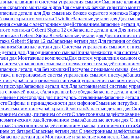
ывные клавиши и системы управления смывом
Смывные клави
ков скрытого монтажа Sigma
Для смывных бачков скрытого монт
апасные детали для Для смывных бачков скрытого монтажа Kapp
ачков скрытого монтажа Twinline
Запасные детали для Для смыв
ения смывом с электронным задействованием
Запасные детали 
того монтажа Geberit Sigma 12 см
Запасные детали для Для питан
монтажа Geberit Sigma 8 см
Запасные детали для Для питания от 
ажа Geberit Sigma 12 см
Запасные детали для Для питания от бат
ованием
Запасные детали для Системы управления смывом с пне
 детали для Для одинарного смыва
Принадлежности для систем 
тали для Монтажные комплекты
Для систем управления смывом 
я систем управления смывом с пневматическим задействованием
апасные детали для Без крышки
Писсуары с режимом смыва, без 
тажа и встраиваемых систем управления смывом писсуара
Запас
м писсуара
Со встраиваемой системой управления смывом писсу
м писсуара
Запасные детали для Для встраиваемой системы упр
а с подачей воды, с/для крышки
Без ободка
Запасные детали для 
тельные перегородки для писсуаров, стеклянные
Запасные детали
ости
Сифоны и принадлежности для сифонов
Смывные патрубки, 
ения смывом писсуара
Скрытый монтаж
Запасные детали для Ск
ованием смыва, питанием от сети
С электронным задействование
невматическим задействованием смыва
Запасные детали для С п
нтаж
С электронным задействованием смыва, питанием от сети
З
ием от батарей
Запасные детали для С электронным задействова
Запасные детали для Монтажные и запасные комплекты
Смывные