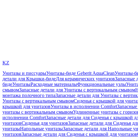
KZ
Унитазы и писсуары
Унитазы-биде Geberit AquaClean
Унитазы-б
детали для Крышки-биде
Для керамических унитазов
Запасные 
биде
Унитазы
Расходные материалы
Функциональные узлы
Унита
смывом
Запасные детали для Унитазы с вертикальным смывом
Н
монтажа полочного типа
Запасные детали для Унитазы с верти
Унитазы с вертикальным смывом
Сиденья с крышкой для унита
крышкой для унитазов
Унитазы в исполнении Comfort
Запасные 
унитазы с вертикальным смывом
Удлиненные унитазы с гориз
исполнении Comfort
Запасные детали для Сиденья с крышкой д
унитазов
Сиденья для унитазов
Запасные детали для Сиденья дл
унитазы
Напольные унитазы
Запасные детали для Напольные у
унитазов
Запасные детали для Сиденья с крышкой для унитазов