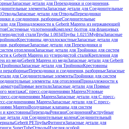
борные
Запасные детали для Переходники и соединения,
единительные элементы
Запасные детали для Соединительные
1
Отводы
Запасные детали для Отводы
Переходники
дники и соединения, разборные
Соединительные
тали для Принадлежности к Geberit Mapress из нержавеющей
нтов
Системные уплотнения
Комплект болтов для фланцевых
углеродистой стали
Трубы 1.0034
Трубы 1.0215
Муфты
Запасные
Тройники
Крестовины двухплоскостные
Запасные детали для
ния, разборные
Запасные детали для Переходники и
систем отопления
Запасные детали для Тройники для систем
ти к Geberit Mapress из углеродистой стали
Крепления для
ess из меди
Geberit Mapress из меди
Запасные детали для Geberit
ы
Тройники
Запасные детали для Тройники
Крестовины
и неразборные
Переходники и соединения, разборные
Запасные
детали для Соединительные элементы
Тройники для систем
Соединительные элементы для отопления
Принадлежности к
 арматура
Прямые вентили
Запасные детали для Прямые
того монтажа
С пресс-соединениями Mapress
Угловые
пресс-соединениями Mapress
Запасные детали для С пресс-
есс-соединениями Mapress
Запасные детали для С пресс-
ниями Mapress
Воздушные клапаны для систем
и и крестовины
Переходы
Ревизии
Соединения
Раструбные
ные детали для Соединительные колена
Соединительный
териалы
Geberit PE
Трубы
Фитинги
Запасные детали для
тинги SuperTube
Отводы
Изделия особой