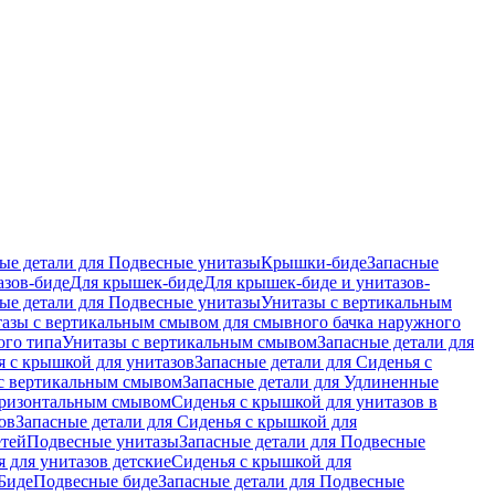
ые детали для Подвесные унитазы
Крышки-биде
Запасные
азов-биде
Для крышек-биде
Для крышек-биде и унитазов-
ые детали для Подвесные унитазы
Унитазы с вертикальным
азы с вертикальным смывом для смывного бачка наружного
ого типа
Унитазы с вертикальным смывом
Запасные детали для
я с крышкой для унитазов
Запасные детали для Сиденья с
с вертикальным смывом
Запасные детали для Удлиненные
горизонтальным смывом
Сиденья с крышкой для унитазов в
ов
Запасные детали для Сиденья с крышкой для
етей
Подвесные унитазы
Запасные детали для Подвесные
я для унитазов детские
Сиденья с крышкой для
Биде
Подвесные биде
Запасные детали для Подвесные