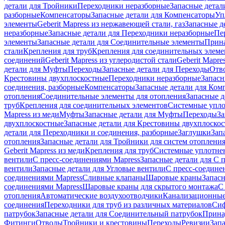
детали для Тройники
Переходники неразборные
Запасные детал
разборные
Компенсаторы
Запасные детали для Компенсаторы
Уп
элементы
Geberit Mapress из нержавеющей стали, газ
Запасные де
неразборные
Запасные детали для Переходники неразборные
Пе
элементы
Запасные детали для Соединительные элементы
Прина
стали
Крепления для труб
Крепления для соединительных элеме
соединений
Geberit Mapress из углеродистой стали
Geberit Mapre
детали для Муфты
Переходы
Запасные детали для Переходы
Отв
Крестовины двухплоскостные
Переходники неразборные
Запасн
соединения, разборные
Компенсаторы
Запасные детали для Ком
отопления
Соединительные элементы для отопления
Запасные д
труб
Крепления для соединительных элементов
Системные упл
Mapress из меди
Муфты
Запасные детали для Муфты
Переходы
За
двухплоскостные
Запасные детали для Крестовины двухплоско
детали для Переходники и соединения, разборные
Заглушки
Зап
отопления
Запасные детали для Тройники для систем отоплени
Geberit Mapress из меди
Крепления для труб
Системные уплотне
вентили
С пресс-соединениями Mapress
Запасные детали для С 
вентили
Запасные детали для Угловые вентили
С пресс-соедине
соединениями Mapress
Сливные клапаны
Шаровые краны
Запас
соединениями Mapress
Шаровые краны для скрытого монтажа
С
отопления
Автоматические воздухоотводчики
Канализационные
соединения
Переходники для труб из различных материалов
Си
патрубок
Запасные детали для Соединительный патрубок
Прина
Фитинги
Отводы
Тройники и крестовины
Переходы
Ревизии
Зап