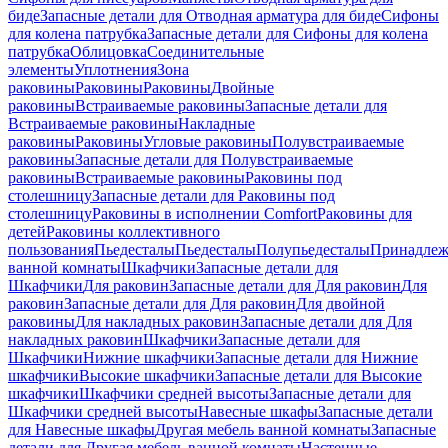
биде
Запасные детали для Отводная арматура для биде
Сифоны
для колена патрубка
Запасные детали для Сифоны для колена
патрубка
Облицовка
Соединительные
элементы
Уплотнения
Зона
раковины
Раковины
Раковины
Двойные
раковины
Встраиваемые раковины
Запасные детали для
Встраиваемые раковины
Накладные
раковины
Раковины
Угловые раковины
Полувстраиваемые
раковины
Запасные детали для Полувстраиваемые
раковины
Встраиваемые раковины
Раковины под
столешницу
Запасные детали для Раковины под
столешницу
Раковины в исполнении Comfort
Pаковины для
детей
Раковины коллективного
пользования
Пьедесталы
Пьедесталы
Полупьедесталы
Принадлеж
ванной комнаты
Шкафчики
Запасные детали для
Шкафчики
Для раковин
Запасные детали для Для раковин
Для
раковин
Запасные детали для Для раковин
Для двойной
раковины
Для накладных pаковин
Запасные детали для Для
накладных pаковин
Шкафчики
Запасные детали для
Шкафчики
Нижние шкафчики
Запасные детали для Нижние
шкафчики
Высокие шкафчики
Запасные детали для Высокие
шкафчики
Шкафчики средней высоты
Запасные детали для
Шкафчики средней высоты
Навесные шкафы
Запасные детали
для Навесные шкафы
Другая мебель ванной комнаты
Запасные
детали для Другая мебель ванной комнаты
Настенные