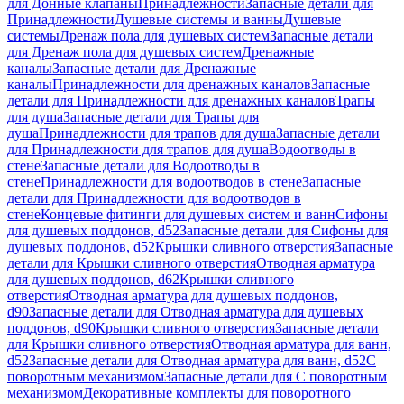
для Донные клапаны
Принадлежности
Запасные детали для
Принадлежности
Душевые системы и ванны
Душевые
системы
Дренаж пола для душевых систем
Запасные детали
для Дренаж пола для душевых систем
Дренажные
каналы
Запасные детали для Дренажные
каналы
Принадлежности для дренажных каналов
Запасные
детали для Принадлежности для дренажных каналов
Трапы
для душа
Запасные детали для Трапы для
душа
Принадлежности для трапов для душа
Запасные детали
для Принадлежности для трапов для душа
Водоотводы в
стене
Запасные детали для Водоотводы в
стене
Принадлежности для водоотводов в стене
Запасные
детали для Принадлежности для водоотводов в
стене
Концевые фитинги для душевых систем и ванн
Сифоны
для душевых поддонов, d52
Запасные детали для Сифоны для
душевых поддонов, d52
Крышки сливного отверстия
Запасные
детали для Крышки сливного отверстия
Отводная арматура
для душевых поддонов, d62
Крышки сливного
отверстия
Отводная арматура для душевых поддонов,
d90
Запасные детали для Отводная арматура для душевых
поддонов, d90
Крышки сливного отверстия
Запасные детали
для Крышки сливного отверстия
Отводная арматура для ванн,
d52
Запасные детали для Отводная арматура для ванн, d52
С
поворотным механизмом
Запасные детали для С поворотным
механизмом
Декоративные комплекты для поворотного