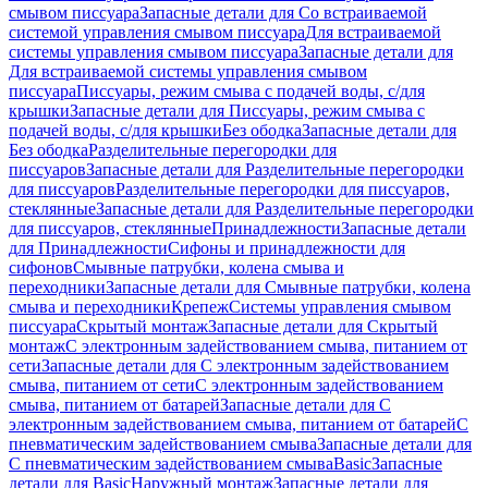
смывом писсуара
Запасные детали для Со встраиваемой
системой управления смывом писсуара
Для встраиваемой
системы управления смывом писсуара
Запасные детали для
Для встраиваемой системы управления смывом
писсуара
Писсуары, режим смыва с подачей воды, с/для
крышки
Запасные детали для Писсуары, режим смыва с
подачей воды, с/для крышки
Без ободка
Запасные детали для
Без ободка
Разделительные перегородки для
писсуаров
Запасные детали для Разделительные перегородки
для писсуаров
Разделительные перегородки для писсуаров,
стеклянные
Запасные детали для Разделительные перегородки
для писсуаров, стеклянные
Принадлежности
Запасные детали
для Принадлежности
Сифоны и принадлежности для
сифонов
Смывные патрубки, колена смыва и
переходники
Запасные детали для Смывные патрубки, колена
смыва и переходники
Крепеж
Системы управления смывом
писсуара
Скрытый монтаж
Запасные детали для Скрытый
монтаж
С электронным задействованием смыва, питанием от
сети
Запасные детали для С электронным задействованием
смыва, питанием от сети
С электронным задействованием
смыва, питанием от батарей
Запасные детали для С
электронным задействованием смыва, питанием от батарей
С
пневматическим задействованием смыва
Запасные детали для
С пневматическим задействованием смыва
Basic
Запасные
детали для Basic
Наружный монтаж
Запасные детали для