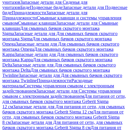
унитазов
Запасные детали для Сиденья для
унитазов
Биде
Подвесные биде
Запасные детали для Подвесные
биде
Принадлежности
Запасные детали для
Принадлежности
Смывные клавиши и системы управления
смывом
Смывные клавиши
Запасные детали для Смывные
клавиши
Для смывных бачков скрытого монтажа
Sigma
Запасные детали для Для смывных бачков скрытого
монтажа Sigma
Для смывных бачков скрытого монтажа
Omega
Запасные детали для Для смывных бачков скрытого
монтажа Omega
Для смывных бачков скрытого монтажа
Kappa
Запасные детали для Для смывных бачков скрытого
монтажа Kappa
Для смывных бачков скрытого монтажа
Delta
Запасные детали для Для смывных бачков скрытого
монтажа Delta
Для смывных бачков скрытого монтажа
Twinline
Запасные детали для Для смывных бачков скрытого
монтажа Twinline
Принадлежности
Расходные
материалы
Системы управления смывом с электронным
задействованием
Запасные детали для Системы управления
смывом с электронным задействованием
Для питания от сети,
для смывных бачков скрытого монтажа Geberit Sigma
12 см
Запасные детали для Для питания от сети, для смывных
бачков скрытого монтажа Geberit Sigma 12 см
Для питания от
сети, для смывных бачков скрытого монтажа Geberit Sigma
8 см
Запасные детали для Для питания от сети, для смывных
бачков скрытого монтажа Geberit Sigma 8 см
Для питания от