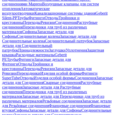
соединениями Mapress
Воздушные клапаны для систем
отопления
Автоматические
воздухоотводчики
Канализационные системы здания
Geberit
Silent-PP
Трубы
Фитинги
Отводы
Тройники и
крестовины
Переходы
Ревизии
Соединения
Раструбные
соединения
Переходники для труб из различных
материалов
Сифоны
Запасные детали для
Сифоны
Соединительные колена
Запасные детали для
Соединительные колена
Соединительный патрубок
Запасные
детали для Соединительный
патрубок
Принадлежности
Заглушки
Уплотнения
Защитная
крышка
Расходные материалы
Geberit
PE
Трубы
Фитинги
Запасные детали для
Фитинги
Отводы
Тройники и
крестовины
Переходы
Ревизии
Запасные детали для
Ревизии
Переходники
Изделия особой формы
Фитинги
SuperTube
Отводы
Изделия особой формы
Соединения
Запасные
детали для Соединения
Сварные соединения
Раструбные
соединения
Запасные детали для Раструбные
соединения
Переходники для труб из различных
материалов
Запасные детали для Переходники для труб из
различных материалов
Резьбовые соединения
Запасные детали
для Резьбовые соединения
Фланцевые соединения
Фланцевые
втулки
Сифоны
Запасные детали для Сифоны
Соединительные
колена
Запасные детали для Соединительные