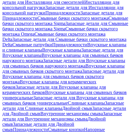
детали для Инсталляции для смесителей
Инсталляции для
консольной нагрузки
Запасные детали для Инсталляции для
консольной нагрузки
Принадлежности
Запасные детали для
Принадлежности
Смывные бачки скрытого монтажа
Смывные
бачки скрытого монтажа Sigma
Запасные детали для Смывные
бачки скрытого монтажа Sigma
Смывные бачки скрытого
монтажа Omega
Смывные бачки скрытого монтажа
Delta
Запасные детали для Смывные бачки скрытого монтажа
Delta
Смывные патрубки
Принадлежности
Впускные клапаны
и сливные клапаны
Впускные клапаны
Запасные детали для
Впускные клапаны
Впускные клапаны для смывных бачков
наружного монтажа
Запасные детали для Впускные клапаны
для смывных бачков наружного монтажа
Впускные клапаны
для смывных бачков скрытого монтажа
Запасные детали для
Впускные клапаны для смывных бачков скрытого
монтажа
Впускные клапаны для керамических
бачков
Запасные детали для Впускные клапаны для
керамических бачков
Впускные клапаны для смывных бачков
универсальные
Запасные детали для Впускные клапаны для
смывных бачков универсальные
Сливные клапаны
Запасные
детали для Сливные клапаны
Двойной смыв
Запасные детали
для Двойной смыв
Внутренние механизмы смыва
Запасные
детали для Внутренние механизмы смыва
Двойной
смыв
Запасные детали для Двойной
смыв
Принадлежности
Смывные кнопки
Напорные