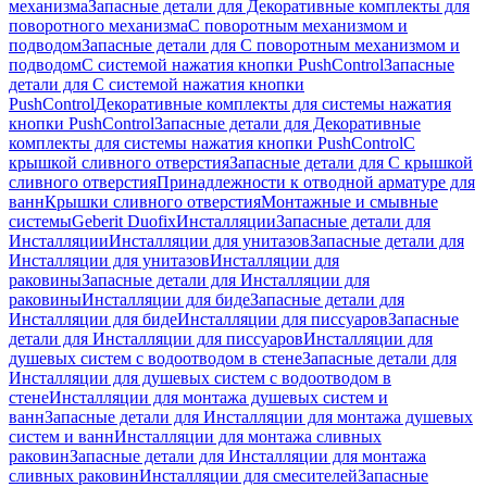
механизма
Запасные детали для Декоративные комплекты для
поворотного механизма
С поворотным механизмом и
подводом
Запасные детали для С поворотным механизмом и
подводом
С системой нажатия кнопки PushControl
Запасные
детали для С системой нажатия кнопки
PushControl
Декоративные комплекты для системы нажатия
кнопки PushControl
Запасные детали для Декоративные
комплекты для системы нажатия кнопки PushControl
С
крышкой сливного отверстия
Запасные детали для С крышкой
сливного отверстия
Принадлежности к отводной арматуре для
ванн
Крышки сливного отверстия
Монтажные и смывные
системы
Geberit Duofix
Инсталляции
Запасные детали для
Инсталляции
Инсталляции для унитазов
Запасные детали для
Инсталляции для унитазов
Инсталляции для
раковины
Запасные детали для Инсталляции для
раковины
Инсталляции для биде
Запасные детали для
Инсталляции для биде
Инсталляции для писсуаров
Запасные
детали для Инсталляции для писсуаров
Инсталляции для
душевых систем с водоотводом в стене
Запасные детали для
Инсталляции для душевых систем с водоотводом в
стене
Инсталляции для монтажа душевых систем и
ванн
Запасные детали для Инсталляции для монтажа душевых
систем и ванн
Инсталляции для монтажа сливных
раковин
Запасные детали для Инсталляции для монтажа
сливных раковин
Инсталляции для смесителей
Запасные