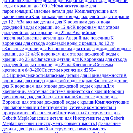
до 100 л/с
Запасные детали для Воронки для отвода дождевой
воды с крыши, до 100 л/с
Комплектующие для
пароизоляции
Запасные детали для Комплектующие для
пароизоляции
К воронкам для отвода дождевой воды с крыши,
до 12 л/с
Запасные детали для К воронкам для отвода
дождевой воды с крыши, до 12 л/с
К воронкам для отвода
дождевой воды с крыши, до 25 л/с
Аварийные
переливы
Запасные детали для Аварийные переливы
К
воронкам для отвода дождевой воды с крыши, до 12 л/
с
Запасные детали для К воронкам для отвода дождевой воды с
крыши, до 12 л/с
К воронкам для отвода дождевой воды с
крыши, до 25 л/с
Запасные детали для К воронкам для отвода
дождевой воды с крыши, до 25 л/с
Крепления
Системы
крепления d40–200
Системы крепления d250–
315
Принадлежности
Запасные детали для Принадлежности
К
воронкам для отвода дождевой воды с крыш
Запасные детали
для К воронкам для отвода дождевой воды с крыш
Для
креплений
Самотечная система ливнестока с крыш
Воронки
для отвода дождевой воды с крыши
Запасные детали для
Воронки для отвода дождевой воды с крыши
Комплектующие
для пароизоляции
Инструменты, сетевые компоненты и
программное обеспечение
Инструменты
Инструменты для
Geberit Mepla
Запасные детали для Инструменты для Geberit
Mepla
Прессовый инструмент, совместимость [2]
Запасные
детали для Прессовый инструмент, совместимость