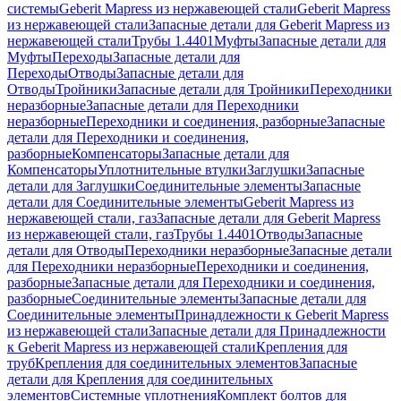
системы
Geberit Mapress из нержавеющей стали
Geberit Mapress
из нержавеющей стали
Запасные детали для Geberit Mapress из
нержавеющей стали
Трубы 1.4401
Муфты
Запасные детали для
Муфты
Переходы
Запасные детали для
Переходы
Отводы
Запасные детали для
Отводы
Тройники
Запасные детали для Тройники
Переходники
неразборные
Запасные детали для Переходники
неразборные
Переходники и соединения, разборные
Запасные
детали для Переходники и соединения,
разборные
Компенсаторы
Запасные детали для
Компенсаторы
Уплотнительные втулки
Заглушки
Запасные
детали для Заглушки
Соединительные элементы
Запасные
детали для Соединительные элементы
Geberit Mapress из
нержавеющей стали, газ
Запасные детали для Geberit Mapress
из нержавеющей стали, газ
Трубы 1.4401
Отводы
Запасные
детали для Отводы
Переходники неразборные
Запасные детали
для Переходники неразборные
Переходники и соединения,
разборные
Запасные детали для Переходники и соединения,
разборные
Соединительные элементы
Запасные детали для
Соединительные элементы
Принадлежности к Geberit Mapress
из нержавеющей стали
Запасные детали для Принадлежности
к Geberit Mapress из нержавеющей стали
Крепления для
труб
Крепления для соединительных элементов
Запасные
детали для Крепления для соединительных
элементов
Системные уплотнения
Комплект болтов для