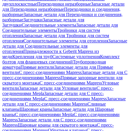
двухплоскостные
Переходники неразборные
Запасные детали
для Переходники неразборные
Переходники и соединения,
разборные
Запасные детали для Переходники и соединения,
разборные
Заглушки
Запасные детали для
Заглушки
Соединительные элементы
Запасные детали для
Соединительные элементы
Тройники для систем
отопления
Запасные детали для Тройники для систем
отопления
Соединительные элементы для отопления
Запасные
детали для Соединительные элементы для
отопления
Принадлежности к Geberit Mapress из
меди
Крепления для труб
Системные уплотнения
Комплект
болтов для фланцевых соединений
Трубопроводная
арматура
Прямые вентили
Запасные детали для Прямые
вентили
С пресс-соединениями Mapress
Запасные детали для С
пресс-соединениями Mapress
Прямые запорные вентили для
скрытого монтажа
С пресс-соединениями Mapress
Угловые
вентили
Запасные детали для Угловые вентили
С пресс-
соединениями Mepla
Запасные детали для С пресс-
соединениями Mepla
С пресс-соединениями Mapress
Запасные
детали для С пресс-соединениями Mapress
Сливные
клапаны
Шаровые краны
Запасные детали для Шаровые
краны
С пресс-соединениями Mepla
С пресс-соединениями
Mapress
Запасные детали для С пресс-соединениями
Mapress
Шаровые краны для скрытого монтажа
С пресс-
соединениями Mapress
Обратные клапаны
С пресс-