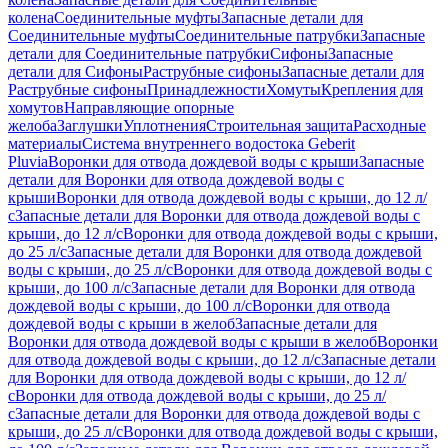
колена
Соединительные муфты
Запасные детали для
Соединительные муфты
Соединительные патрубки
Запасные
детали для Соединительные патрубки
Сифоны
Запасные
детали для Сифоны
Раструбные сифоны
Запасные детали для
Раструбные сифоны
Принадлежности
Хомуты
Крепления для
хомутов
Направляющие опорные
желоба
Заглушки
Уплотнения
Строительная защита
Расходные
материалы
Система внутреннего водостока Geberit
Pluvia
Воронки для отвода дождевой воды с крыши
Запасные
детали для Воронки для отвода дождевой воды с
крыши
Воронки для отвода дождевой воды с крыши, до 12 л/
с
Запасные детали для Воронки для отвода дождевой воды с
крыши, до 12 л/с
Воронки для отвода дождевой воды с крыши,
до 25 л/с
Запасные детали для Воронки для отвода дождевой
воды с крыши, до 25 л/с
Воронки для отвода дождевой воды с
крыши, до 100 л/с
Запасные детали для Воронки для отвода
дождевой воды с крыши, до 100 л/с
Воронки для отвода
дождевой воды с крыши в желоб
Запасные детали для
Воронки для отвода дождевой воды с крыши в желоб
Воронки
для отвода дождевой воды с крыши, до 12 л/с
Запасные детали
для Воронки для отвода дождевой воды с крыши, до 12 л/
с
Воронки для отвода дождевой воды с крыши, до 25 л/
с
Запасные детали для Воронки для отвода дождевой воды с
крыши, до 25 л/с
Воронки для отвода дождевой воды с крыши,