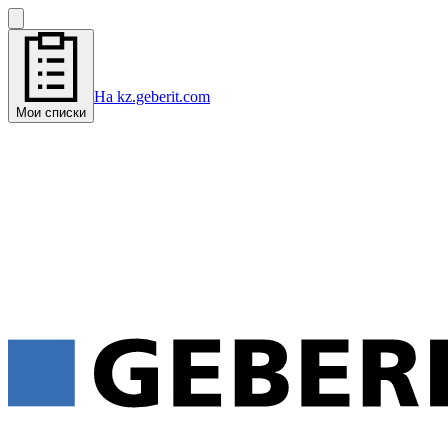
На kz.geberit.com
Мои списки