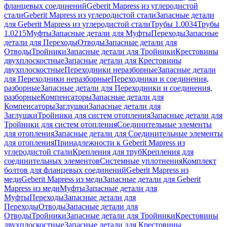
фланцевых соединений
Geberit Mapress из углеродистой
стали
Geberit Mapress из углеродистой стали
Запасные детали
для Geberit Mapress из углеродистой стали
Трубы 1.0034
Трубы
1.0215
Муфты
Запасные детали для Муфты
Переходы
Запасные
детали для Переходы
Отводы
Запасные детали для
Отводы
Тройники
Запасные детали для Тройники
Крестовины
двухплоскостные
Запасные детали для Крестовины
двухплоскостные
Переходники неразборные
Запасные детали
для Переходники неразборные
Переходники и соединения,
разборные
Запасные детали для Переходники и соединения,
разборные
Компенсаторы
Запасные детали для
Компенсаторы
Заглушки
Запасные детали для
Заглушки
Тройники для систем отопления
Запасные детали для
Тройники для систем отопления
Соединительные элементы
для отопления
Запасные детали для Соединительные элементы
для отопления
Принадлежности к Geberit Mapress из
углеродистой стали
Крепления для труб
Крепления для
соединительных элементов
Системные уплотнения
Комплект
болтов для фланцевых соединений
Geberit Mapress из
меди
Geberit Mapress из меди
Запасные детали для Geberit
Mapress из меди
Муфты
Запасные детали для
Муфты
Переходы
Запасные детали для
Переходы
Отводы
Запасные детали для
Отводы
Тройники
Запасные детали для Тройники
Крестовины
двухплоскостные
Запасные детали для Крестовины