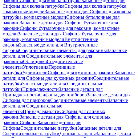
раковин
Сифоны для колена патрубка
Запасные детали для
Сифоны для колена патрубка
Сифоны для колена патрубка,
компактные модели
Запасные детали для Сифоны для колена
патрубка, компактные модели
Сифоны бутылочные для
раковин
Запасные детали для Сифоны бутылочные для
раковин
Сифоны бутылочные для раковин, компактные
модели
Запасные детали для Сифоны бутылочные для
раковин, компактные модели
Внутристенные
сифоны
Запасные детали для Внутристенные
сифоны
Соединительные элементы для раковины
Запасные
детали для Соединительные элементы для
раковины
Облицовка
Соединительные
элементы
Уплотнения
Переливные
патрубки
Удлинители
Сифоны для кухонных раковин
Запасные
детали для Сифоны для кухонных раковин
Соединительные
патрубки
Запасные детали для Соединительные
патрубки
Принадлежности
Запасные детали для
Принадлежности
Сифоны для приборов
Запасные детали для
Сифоны для приборов
Соединительные элементы
Запасные
детали для Соединительные
элементы
Принадлежности
Сифоны для сливных
раковин
Запасные детали для Сифоны для сливных
раковин
Сифоны
Запасные детали для
Сифоны
Соединительные патрубки
Запасные детали для
Соединительные патрубки
Донные клапаны
Запасные детали