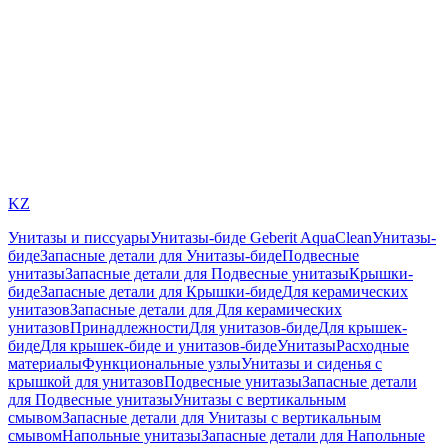
KZ
Унитазы и писсуары
Унитазы-биде Geberit AquaClean
Унитазы-
биде
Запасные детали для Унитазы-биде
Подвесные
унитазы
Запасные детали для Подвесные унитазы
Крышки-
биде
Запасные детали для Крышки-биде
Для керамических
унитазов
Запасные детали для Для керамических
унитазов
Принадлежности
Для унитазов-биде
Для крышек-
биде
Для крышек-биде и унитазов-биде
Унитазы
Расходные
материалы
Функциональные узлы
Унитазы и сиденья с
крышкой для унитазов
Подвесные унитазы
Запасные детали
для Подвесные унитазы
Унитазы с вертикальным
смывом
Запасные детали для Унитазы с вертикальным
смывом
Напольные унитазы
Запасные детали для Напольные