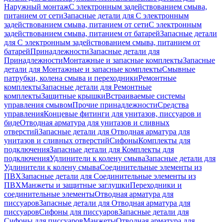
Наружный монтаж
С электронным задействованием смыва,
питанием от сети
Запасные детали для С электронным
задействованием смыва, питанием от сети
С электронным
задействованием смыва, питанием от батарей
Запасные детали
для С электронным задействованием смыва, питанием от
батарей
Принадлежности
Запасные детали для
Принадлежности
Монтажные и запасные комплекты
Запасные
детали для Монтажные и запасные комплекты
Смывные
патрубки, колена смыва и переходники
Ремонтные
комплекты
Запасные детали для Ремонтные
комплекты
Защитные крышки
Встраиваемые системы
управления смывом
Прочие принадлежности
Средства
управления
Концевые фитинги для унитазов, писсуаров и
биде
Отводная арматура для унитазов и сливных
отверстий
Запасные детали для Отводная арматура для
унитазов и сливных отверстий
Сифоны
Комплекты для
подключения
Запасные детали для Комплекты для
подключения
Удлинители к колену смыва
Запасные детали для
Удлинители к колену смыва
Соединительные элементы из
ПВХ
Запасные детали для Соединительные элементы из
ПВХ
Манжеты и защитные заглушки
Переходники и
соединительные элементы
Отводная арматура для
писсуаров
Запасные детали для Отводная арматура для
писсуаров
Cифоны для писсуаров
Запасные детали для
Cифоны для писсуаров
Манжеты
Отводная арматура для