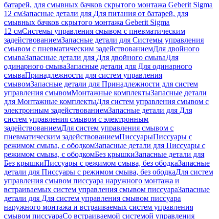
батарей, для смывных бачков скрытого монтажа Geberit Sigma
12 см
Запасные детали для Для питания от батарей, для
смывных бачков скрытого монтажа Geberit Sigma
12 см
Системы управления смывом с пневматическим
задействованием
Запасные детали для Системы управления
смывом с пневматическим задействованием
Для двойного
смыва
Запасные детали для Для двойного смыва
Для
одинарного смыва
Запасные детали для Для одинарного
смыва
Принадлежности для систем управления
смывом
Запасные детали для Принадлежности для систем
управления смывом
Монтажные комплекты
Запасные детали
для Монтажные комплекты
Для систем управления смывом с
электронным задействованием
Запасные детали для Для
систем управления смывом с электронным
задействованием
Для систем управления смывом с
пневматическим задействованием
Писсуары
Писсуары с
режимом смыва, с ободком
Запасные детали для Писсуары с
режимом смыва, с ободком
Без крышки
Запасные детали для
Без крышки
Писсуары с режимом смыва, без ободка
Запасные
детали для Писсуары с режимом смыва, без ободка
Для систем
управления смывом писсуара наружного монтажа и
встраиваемых систем управления смывом писсуара
Запасные
детали для Для систем управления смывом писсуара
наружного монтажа и встраиваемых систем управления
смывом писсуара
Со встраиваемой системой управления