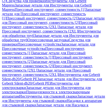
[2]
Средства для проверки
Инструменты для Geberit
Mapress
Запасные детали для Инструменты для Geberit
Mapress
Прессовый инструмент, совместимость [1]
Запасные
детали для Прессовый инструмент, совместимость
[1]
Прессовый инструмент, совместимость [2]
Запасные детали
для Прессовый инструмент, совместимость [2]
Прессовый
инструмент, совместимость [2XL]
Запасные детали для
Прессовый инструмент, совместимость [2XL]
Инструменты
для обработки труб
Запасные детали для Инструменты для
обработки труб
Опрессовочная заглушка
Средства для
проверки
Прессовочные устройства
Запасные детали для
Прессовочные устройства
Прессовый инструмент,
совместимость [1]
Запасные детали для Прессовый
инструмент, совместимость [1]
Прессовый инструмент,
совместимость [2]
Запасные детали для Прессовый
инструмент, совместимость [2]
Прессовый инструмент,
совместимость [2XL]
Запасные детали для Прессовый
инструмент, совместимость [2XL]
Инструменты для Geberit
Silent-db20/Geberit PE
Запасные детали для Инструменты для
Geberit Silent-db20/Geberit PE
Инструменты для
электросварки
Запасные детали для Инструменты для
электросварки
Принадлежности к электросварочным
аппаратам
Инструменты для стыковой сварки
Запасные детали
для Инструменты для стыковой сварки
Насадки к аппаратам
для стыковой сварки
Запасные детали для Насадки к