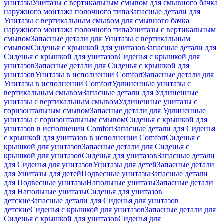
унитазы
Унитазы с вертикальным смывом для смывного бачка
наружного монтажа полочного типа
Запасные детали для
Унитазы с вертикальным смывом для смывного бачка
наружного монтажа полочного типа
Унитазы с вертикальным
смывом
Запасные детали для Унитазы с вертикальным
смывом
Сиденья с крышкой для унитазов
Запасные детали для
Сиденья с крышкой для унитазов
Сиденья с крышкой для
унитазов
Запасные детали для Сиденья с крышкой для
унитазов
Унитазы в исполнении Comfort
Запасные детали для
Унитазы в исполнении Comfort
Удлиненные унитазы с
вертикальным смывом
Запасные детали для Удлиненные
унитазы с вертикальным смывом
Удлиненные унитазы с
горизонтальным смывом
Запасные детали для Удлиненные
унитазы с горизонтальным смывом
Сиденья с крышкой для
унитазов в исполнении Comfort
Запасные детали для Сиденья
с крышкой для унитазов в исполнении Comfort
Сиденья с
крышкой для унитазов
Запасные детали для Сиденья с
крышкой для унитазов
Сиденья для унитазов
Запасные детали
для Сиденья для унитазов
Унитазы для детей
Запасные детали
для Унитазы для детей
Подвесные унитазы
Запасные детали
для Подвесные унитазы
Напольные унитазы
Запасные детали
для Напольные унитазы
Сиденья для унитазов
детские
Запасные детали для Сиденья для унитазов
детские
Сиденья с крышкой для унитазов
Запасные детали для
Сиденья с крышкой для унитазов
Сиденья для