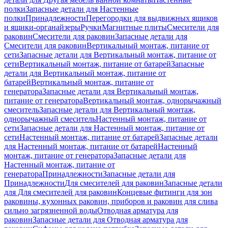
полки
Запасные детали для Настенные
полки
Принадлежности
Перегородки для выдвижных ящиков
и ящики-органайзеры
Ручки
Магнитные плиты
Смесители для
раковин
Смесители для раковин
Запасные детали для
Смесители для раковин
Вертикальный монтаж, питание от
сети
Запасные детали для Вертикальный монтаж, питание от
сети
Вертикальный монтаж, питание от батарей
Запасные
детали для Вертикальный монтаж, питание от
батарей
Вертикальный монтаж, питание от
генератора
Запасные детали для Вертикальный монтаж,
питание от генератора
Вертикальный монтаж, однорычажный
смеситель
Запасные детали для Вертикальный монтаж,
однорычажный смеситель
Настенный монтаж, питание от
сети
Запасные детали для Настенный монтаж, питание от
сети
Настенный монтаж, питание от батарей
Запасные детали
для Настенный монтаж, питание от батарей
Настенный
монтаж, питание от генератора
Запасные детали для
Настенный монтаж, питание от
генератора
Принадлежности
Запасные детали для
Принадлежности
Для смесителей для раковин
Запасные детали
для Для смесителей для раковин
Концевые фитинги для зон
раковины, кухонных раковин, приборов и раковин для слива
сильно загрязненной воды
Отводная арматура для
раковин
Запасные детали для Отводная арматура для