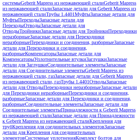
системы
Geberit Mapress из нержавеющей стали
Geberit Mapress
из нержавеющей стали
Запасные детали для Geberit Mapress из
нержавеющей стали
Трубы 1.4401
Муфты
Запасные детали для
Муфты
Переходы
Запасные детали для
Переходы
Отводы
Запасные детали для
Отводы
Тройники
Запасные детали для Тройники
Переходники
неразборные
Запасные детали для Переходники
неразборные
Переходники и соединения, разборные
Запасные
детали для Переходники и соединения,
разборные
Компенсаторы
Запасные детали для
Компенсаторы
Уплотнительные втулки
Заглушки
Запасные
детали для Заглушки
Соединительные элементы
Запасные
детали для Соединительные элементы
Geberit Mapress из
нержавеющей стали, газ
Запасные детали для Geberit Mapress
из нержавеющей стали, газ
Трубы 1.4401
Отводы
Запасные
детали для Отводы
Переходники неразборные
Запасные детали
для Переходники неразборные
Переходники и соединения,
разборные
Запасные детали для Переходники и соединения,
разборные
Соединительные элементы
Запасные детали для
Соединительные элементы
Принадлежности к Geberit Mapress
из нержавеющей стали
Запасные детали для Принадлежности
к Geberit Mapress из нержавеющей стали
Крепления для
труб
Крепления для соединительных элементов
Запасные
детали для Крепления для соединительных
элементов
Системные уплотнения
Комплект болтов для