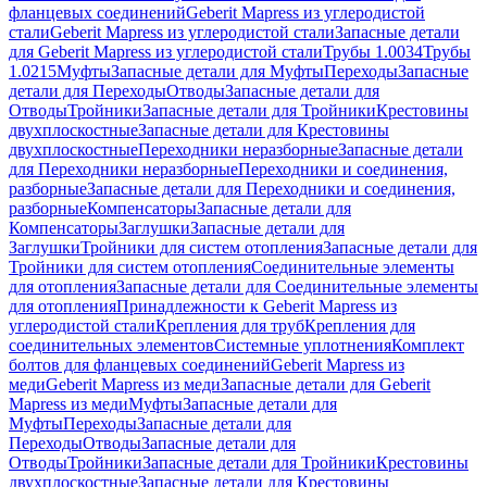
фланцевых соединений
Geberit Mapress из углеродистой
стали
Geberit Mapress из углеродистой стали
Запасные детали
для Geberit Mapress из углеродистой стали
Трубы 1.0034
Трубы
1.0215
Муфты
Запасные детали для Муфты
Переходы
Запасные
детали для Переходы
Отводы
Запасные детали для
Отводы
Тройники
Запасные детали для Тройники
Крестовины
двухплоскостные
Запасные детали для Крестовины
двухплоскостные
Переходники неразборные
Запасные детали
для Переходники неразборные
Переходники и соединения,
разборные
Запасные детали для Переходники и соединения,
разборные
Компенсаторы
Запасные детали для
Компенсаторы
Заглушки
Запасные детали для
Заглушки
Тройники для систем отопления
Запасные детали для
Тройники для систем отопления
Соединительные элементы
для отопления
Запасные детали для Соединительные элементы
для отопления
Принадлежности к Geberit Mapress из
углеродистой стали
Крепления для труб
Крепления для
соединительных элементов
Системные уплотнения
Комплект
болтов для фланцевых соединений
Geberit Mapress из
меди
Geberit Mapress из меди
Запасные детали для Geberit
Mapress из меди
Муфты
Запасные детали для
Муфты
Переходы
Запасные детали для
Переходы
Отводы
Запасные детали для
Отводы
Тройники
Запасные детали для Тройники
Крестовины
двухплоскостные
Запасные детали для Крестовины