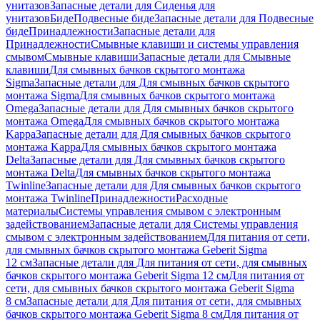
унитазов
Запасные детали для Сиденья для
унитазов
Биде
Подвесные биде
Запасные детали для Подвесные
биде
Принадлежности
Запасные детали для
Принадлежности
Смывные клавиши и системы управления
смывом
Смывные клавиши
Запасные детали для Смывные
клавиши
Для смывных бачков скрытого монтажа
Sigma
Запасные детали для Для смывных бачков скрытого
монтажа Sigma
Для смывных бачков скрытого монтажа
Omega
Запасные детали для Для смывных бачков скрытого
монтажа Omega
Для смывных бачков скрытого монтажа
Kappa
Запасные детали для Для смывных бачков скрытого
монтажа Kappa
Для смывных бачков скрытого монтажа
Delta
Запасные детали для Для смывных бачков скрытого
монтажа Delta
Для смывных бачков скрытого монтажа
Twinline
Запасные детали для Для смывных бачков скрытого
монтажа Twinline
Принадлежности
Расходные
материалы
Системы управления смывом с электронным
задействованием
Запасные детали для Системы управления
смывом с электронным задействованием
Для питания от сети,
для смывных бачков скрытого монтажа Geberit Sigma
12 см
Запасные детали для Для питания от сети, для смывных
бачков скрытого монтажа Geberit Sigma 12 см
Для питания от
сети, для смывных бачков скрытого монтажа Geberit Sigma
8 см
Запасные детали для Для питания от сети, для смывных
бачков скрытого монтажа Geberit Sigma 8 см
Для питания от