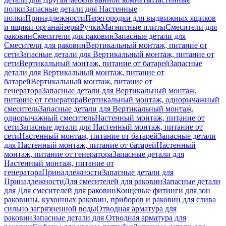
полки
Запасные детали для Настенные
полки
Принадлежности
Перегородки для выдвижных ящиков
и ящики-органайзеры
Ручки
Магнитные плиты
Смесители для
раковин
Смесители для раковин
Запасные детали для
Смесители для раковин
Вертикальный монтаж, питание от
сети
Запасные детали для Вертикальный монтаж, питание от
сети
Вертикальный монтаж, питание от батарей
Запасные
детали для Вертикальный монтаж, питание от
батарей
Вертикальный монтаж, питание от
генератора
Запасные детали для Вертикальный монтаж,
питание от генератора
Вертикальный монтаж, однорычажный
смеситель
Запасные детали для Вертикальный монтаж,
однорычажный смеситель
Настенный монтаж, питание от
сети
Запасные детали для Настенный монтаж, питание от
сети
Настенный монтаж, питание от батарей
Запасные детали
для Настенный монтаж, питание от батарей
Настенный
монтаж, питание от генератора
Запасные детали для
Настенный монтаж, питание от
генератора
Принадлежности
Запасные детали для
Принадлежности
Для смесителей для раковин
Запасные детали
для Для смесителей для раковин
Концевые фитинги для зон
раковины, кухонных раковин, приборов и раковин для слива
сильно загрязненной воды
Отводная арматура для
раковин
Запасные детали для Отводная арматура для