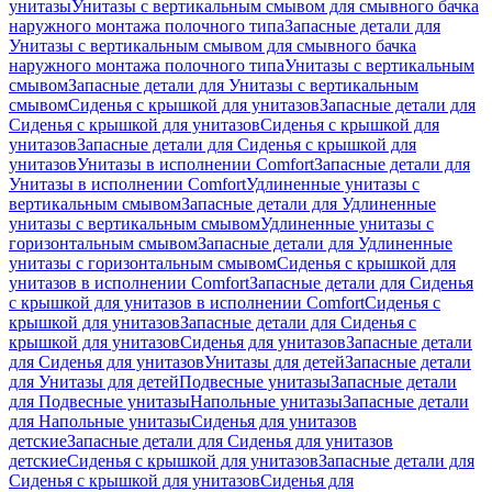
унитазы
Унитазы с вертикальным смывом для смывного бачка
наружного монтажа полочного типа
Запасные детали для
Унитазы с вертикальным смывом для смывного бачка
наружного монтажа полочного типа
Унитазы с вертикальным
смывом
Запасные детали для Унитазы с вертикальным
смывом
Сиденья с крышкой для унитазов
Запасные детали для
Сиденья с крышкой для унитазов
Сиденья с крышкой для
унитазов
Запасные детали для Сиденья с крышкой для
унитазов
Унитазы в исполнении Comfort
Запасные детали для
Унитазы в исполнении Comfort
Удлиненные унитазы с
вертикальным смывом
Запасные детали для Удлиненные
унитазы с вертикальным смывом
Удлиненные унитазы с
горизонтальным смывом
Запасные детали для Удлиненные
унитазы с горизонтальным смывом
Сиденья с крышкой для
унитазов в исполнении Comfort
Запасные детали для Сиденья
с крышкой для унитазов в исполнении Comfort
Сиденья с
крышкой для унитазов
Запасные детали для Сиденья с
крышкой для унитазов
Сиденья для унитазов
Запасные детали
для Сиденья для унитазов
Унитазы для детей
Запасные детали
для Унитазы для детей
Подвесные унитазы
Запасные детали
для Подвесные унитазы
Напольные унитазы
Запасные детали
для Напольные унитазы
Сиденья для унитазов
детские
Запасные детали для Сиденья для унитазов
детские
Сиденья с крышкой для унитазов
Запасные детали для
Сиденья с крышкой для унитазов
Сиденья для