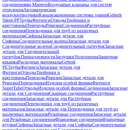
соединениями Mapress
Воздушные клапаны для систем
отопления
Автоматические
воздухоотводчики
Канализационные системы здания
Geberit
Silent-PP
Трубы
Фитинги
Отводы
Тройники и
крестовины
Переходы
Ревизии
Соединения
Раструбные
соединения
Переходники для труб из различных
материалов
Сифоны
Запасные детали для
Сифоны
Соединительные колена
Запасные детали для
Соединительные колена
Соединительный патрубок
Запасные
детали для Соединительный
патрубок
Принадлежности
Заглушки
Уплотнения
Защитная
крышка
Расходные материалы
Geberit
PE
Трубы
Фитинги
Запасные детали для
Фитинги
Отводы
Тройники и
крестовины
Переходы
Ревизии
Запасные детали для
Ревизии
Переходники
Изделия особой формы
Фитинги
SuperTube
Отводы
Изделия особой формы
Соединения
Запасные
детали для Соединения
Сварные соединения
Раструбные
соединения
Запасные детали для Раструбные
соединения
Переходники для труб из различных
материалов
Запасные детали для Переходники для труб из
различных материалов
Резьбовые соединения
Запасные детали
для Резьбовые соединения
Фланцевые соединения
Фланцевые
втулки
Сифоны
Запасные детали для Сифоны
Соединительные
колена
Запасные детали для Соединительные