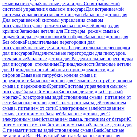
смывом писсуара
Запасные детали для Со встраиваемой
системой управления смывом писсуара
Для встраиваемой
системы управления смывом писсуара
Запасные детали для
Для встраиваемой системы управления смывом
писсуара
Писсуары, режим смыва с подачей воды, с/для
крышки
Запасные детали для Писсуары, режим смыва с
подачей воды, с/для крышки
Без ободка
Запасные детали для
Без ободка
Разделительные перегородки для
писсуаров
Запасные детали для Разделительные перегородки
для писсуаров
Разделительные перегородки для писсуаров,
стеклянные
Запасные детали для Разделительные перегородки
для писсуаров, стеклянные
Принадлежности
Запасные детали
для Принадлежности
Сифоны и принадлежности для
сифонов
Смывные патрубки, колена смыва и
переходники
Запасные детали для Смывные патрубки, колена
смыва и переходники
Крепеж
Системы управления смывом
писсуара
Скрытый монтаж
Запасные детали для Скрытый
монтаж
С электронным задействованием смыва, питанием от
сети
Запасные детали для С электронным задействованием
смыва, питанием от сети
С электронным задействованием
смыва, питанием от батарей
Запасные детали для С
электронным задействованием смыва, питанием от батарей
С
пневматическим задействованием смыва
Запасные детали для
С пневматическим задействованием смыва
Basic
Запасные
детали для Basic
Наружный монтаж
Запасные детали для