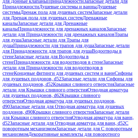
для Донные клапаны
Принадлежности
Запасные детали для
Принадлежности
Душевые системы и ванны
Душевые
системы
Дренаж пола для душевых систем
Запасные детали
для Дренаж пола для душевых систем
Дренажные
каналы
Запасные детали для Дренажные
каналы
Принадлежности для дренажных каналов
Запасные
детали для Принадлежности для дренажных каналов
Трапы
для душа
Запасные детали для Трапы для
душа
Принадлежности для трапов для душа
Запасные детали
для Принадлежности для трапов для душа
Водоотводы в
стене
Запасные детали для Водоотводы в
стене
Принадлежности для водоотводов в стене
Запасные
детали для Принадлежности для водоотводов в
стене
Концевые фитинги для душевых систем и ванн
Сифоны
для душевых поддонов, d52
Запасные детали для Сифоны для
душевых поддонов, d52
Крышки сливного отверстия
Запасные
детали для Крышки сливного отверстия
Отводная арматура
для душевых поддонов, d62
Крышки сливного
отверстия
Отводная арматура для душевых поддонов,
d90
Запасные детали для Отводная арматура для душевых
поддонов, d90
Крышки сливного отверстия
Запасные детали
для Крышки сливного отверстия
Отводная арматура для ванн,
d52
Запасные детали для Отводная арматура для ванн, d52
С
поворотным механизмом
Запасные детали для С поворотным
механизмом
Декоративные комплекты для поворотного