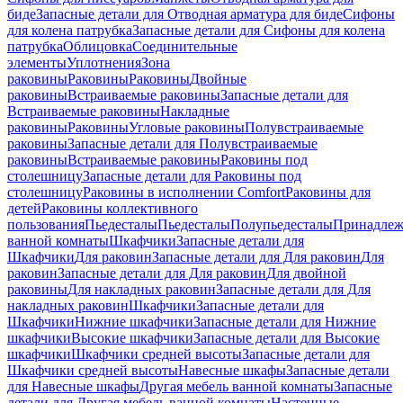
биде
Запасные детали для Отводная арматура для биде
Сифоны
для колена патрубка
Запасные детали для Сифоны для колена
патрубка
Облицовка
Соединительные
элементы
Уплотнения
Зона
раковины
Раковины
Раковины
Двойные
раковины
Встраиваемые раковины
Запасные детали для
Встраиваемые раковины
Накладные
раковины
Раковины
Угловые раковины
Полувстраиваемые
раковины
Запасные детали для Полувстраиваемые
раковины
Встраиваемые раковины
Раковины под
столешницу
Запасные детали для Раковины под
столешницу
Раковины в исполнении Comfort
Pаковины для
детей
Раковины коллективного
пользования
Пьедесталы
Пьедесталы
Полупьедесталы
Принадлеж
ванной комнаты
Шкафчики
Запасные детали для
Шкафчики
Для раковин
Запасные детали для Для раковин
Для
раковин
Запасные детали для Для раковин
Для двойной
раковины
Для накладных pаковин
Запасные детали для Для
накладных pаковин
Шкафчики
Запасные детали для
Шкафчики
Нижние шкафчики
Запасные детали для Нижние
шкафчики
Высокие шкафчики
Запасные детали для Высокие
шкафчики
Шкафчики средней высоты
Запасные детали для
Шкафчики средней высоты
Навесные шкафы
Запасные детали
для Навесные шкафы
Другая мебель ванной комнаты
Запасные
детали для Другая мебель ванной комнаты
Настенные