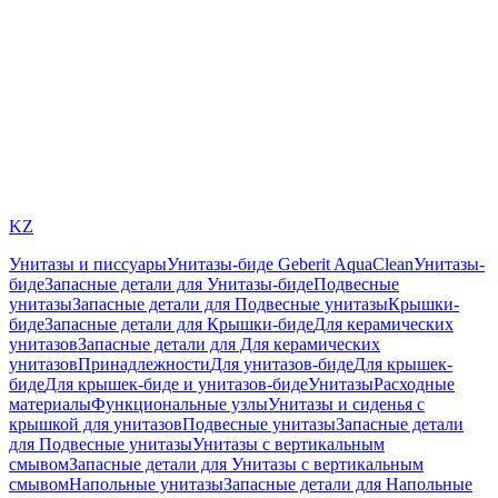
KZ
Унитазы и писсуары
Унитазы-биде Geberit AquaClean
Унитазы-
биде
Запасные детали для Унитазы-биде
Подвесные
унитазы
Запасные детали для Подвесные унитазы
Крышки-
биде
Запасные детали для Крышки-биде
Для керамических
унитазов
Запасные детали для Для керамических
унитазов
Принадлежности
Для унитазов-биде
Для крышек-
биде
Для крышек-биде и унитазов-биде
Унитазы
Расходные
материалы
Функциональные узлы
Унитазы и сиденья с
крышкой для унитазов
Подвесные унитазы
Запасные детали
для Подвесные унитазы
Унитазы с вертикальным
смывом
Запасные детали для Унитазы с вертикальным
смывом
Напольные унитазы
Запасные детали для Напольные