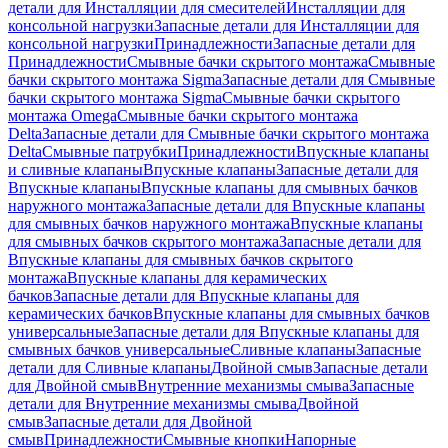
детали для Инсталляции для смесителей
Инсталляции для
консольной нагрузки
Запасные детали для Инсталляции для
консольной нагрузки
Принадлежности
Запасные детали для
Принадлежности
Смывные бачки скрытого монтажа
Смывные
бачки скрытого монтажа Sigma
Запасные детали для Смывные
бачки скрытого монтажа Sigma
Смывные бачки скрытого
монтажа Omega
Смывные бачки скрытого монтажа
Delta
Запасные детали для Смывные бачки скрытого монтажа
Delta
Смывные патрубки
Принадлежности
Впускные клапаны
и сливные клапаны
Впускные клапаны
Запасные детали для
Впускные клапаны
Впускные клапаны для смывных бачков
наружного монтажа
Запасные детали для Впускные клапаны
для смывных бачков наружного монтажа
Впускные клапаны
для смывных бачков скрытого монтажа
Запасные детали для
Впускные клапаны для смывных бачков скрытого
монтажа
Впускные клапаны для керамических
бачков
Запасные детали для Впускные клапаны для
керамических бачков
Впускные клапаны для смывных бачков
универсальные
Запасные детали для Впускные клапаны для
смывных бачков универсальные
Сливные клапаны
Запасные
детали для Сливные клапаны
Двойной смыв
Запасные детали
для Двойной смыв
Внутренние механизмы смыва
Запасные
детали для Внутренние механизмы смыва
Двойной
смыв
Запасные детали для Двойной
смыв
Принадлежности
Смывные кнопки
Напорные