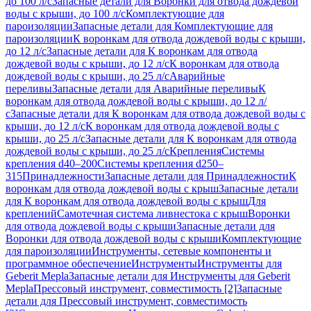
до 100 л/с
Запасные детали для Воронки для отвода дождевой
воды с крыши, до 100 л/с
Комплектующие для
пароизоляции
Запасные детали для Комплектующие для
пароизоляции
К воронкам для отвода дождевой воды с крыши,
до 12 л/с
Запасные детали для К воронкам для отвода
дождевой воды с крыши, до 12 л/с
К воронкам для отвода
дождевой воды с крыши, до 25 л/с
Аварийные
переливы
Запасные детали для Аварийные переливы
К
воронкам для отвода дождевой воды с крыши, до 12 л/
с
Запасные детали для К воронкам для отвода дождевой воды с
крыши, до 12 л/с
К воронкам для отвода дождевой воды с
крыши, до 25 л/с
Запасные детали для К воронкам для отвода
дождевой воды с крыши, до 25 л/с
Крепления
Системы
крепления d40–200
Системы крепления d250–
315
Принадлежности
Запасные детали для Принадлежности
К
воронкам для отвода дождевой воды с крыш
Запасные детали
для К воронкам для отвода дождевой воды с крыш
Для
креплений
Самотечная система ливнестока с крыш
Воронки
для отвода дождевой воды с крыши
Запасные детали для
Воронки для отвода дождевой воды с крыши
Комплектующие
для пароизоляции
Инструменты, сетевые компоненты и
программное обеспечение
Инструменты
Инструменты для
Geberit Mepla
Запасные детали для Инструменты для Geberit
Mepla
Прессовый инструмент, совместимость [2]
Запасные
детали для Прессовый инструмент, совместимость