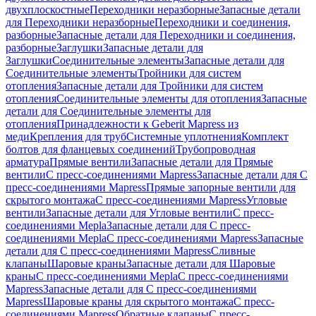
двухплоскостные
Переходники неразборные
Запасные детали
для Переходники неразборные
Переходники и соединения,
разборные
Запасные детали для Переходники и соединения,
разборные
Заглушки
Запасные детали для
Заглушки
Соединительные элементы
Запасные детали для
Соединительные элементы
Тройники для систем
отопления
Запасные детали для Тройники для систем
отопления
Соединительные элементы для отопления
Запасные
детали для Соединительные элементы для
отопления
Принадлежности к Geberit Mapress из
меди
Крепления для труб
Системные уплотнения
Комплект
болтов для фланцевых соединений
Трубопроводная
арматура
Прямые вентили
Запасные детали для Прямые
вентили
С пресс-соединениями Mapress
Запасные детали для С
пресс-соединениями Mapress
Прямые запорные вентили для
скрытого монтажа
С пресс-соединениями Mapress
Угловые
вентили
Запасные детали для Угловые вентили
С пресс-
соединениями Mepla
Запасные детали для С пресс-
соединениями Mepla
С пресс-соединениями Mapress
Запасные
детали для С пресс-соединениями Mapress
Сливные
клапаны
Шаровые краны
Запасные детали для Шаровые
краны
С пресс-соединениями Mepla
С пресс-соединениями
Mapress
Запасные детали для С пресс-соединениями
Mapress
Шаровые краны для скрытого монтажа
С пресс-
соединениями Mapress
Обратные клапаны
С пресс-