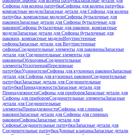
раковин
Сифоны для колена патрубка
Запасные детали для
Сифоны для колена патрубка
Сифоны для колена патрубка,
компактные модели
Запасные детали для Сифоны для колена
патрубка, компактные модели
Сифоны бутылочные для
раковин
Запасные детали для Сифоны бутылочные для
раковин
Сифоны бутылочные для раковин, компактные
модели
Запасные детали для Сифоны бутылочные для
раковин, компактные модели
Внутристенные
сифоны
Запасные детали для Внутристенные
сифоны
Соединительные элементы для раковины
Запасные
детали для Соединительные элементы для
раковины
Облицовка
Соединительные
элементы
Уплотнения
Переливные
патрубки
Удлинители
Сифоны для кухонных раковин
Запасные
детали для Сифоны для кухонных раковин
Соединительные
патрубки
Запасные детали для Соединительные
патрубки
Принадлежности
Запасные детали для
Принадлежности
Сифоны для приборов
Запасные детали для
Сифоны для приборов
Соединительные элементы
Запасные
детали для Соединительные
элементы
Принадлежности
Сифоны для сливных
раковин
Запасные детали для Сифоны для сливных
раковин
Сифоны
Запасные детали для
Сифоны
Соединительные патрубки
Запасные детали для
Соединительные патрубки
Донные клапаны
Запасные детали