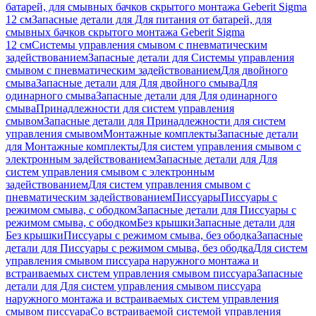
батарей, для смывных бачков скрытого монтажа Geberit Sigma
12 см
Запасные детали для Для питания от батарей, для
смывных бачков скрытого монтажа Geberit Sigma
12 см
Системы управления смывом с пневматическим
задействованием
Запасные детали для Системы управления
смывом с пневматическим задействованием
Для двойного
смыва
Запасные детали для Для двойного смыва
Для
одинарного смыва
Запасные детали для Для одинарного
смыва
Принадлежности для систем управления
смывом
Запасные детали для Принадлежности для систем
управления смывом
Монтажные комплекты
Запасные детали
для Монтажные комплекты
Для систем управления смывом с
электронным задействованием
Запасные детали для Для
систем управления смывом с электронным
задействованием
Для систем управления смывом с
пневматическим задействованием
Писсуары
Писсуары с
режимом смыва, с ободком
Запасные детали для Писсуары с
режимом смыва, с ободком
Без крышки
Запасные детали для
Без крышки
Писсуары с режимом смыва, без ободка
Запасные
детали для Писсуары с режимом смыва, без ободка
Для систем
управления смывом писсуара наружного монтажа и
встраиваемых систем управления смывом писсуара
Запасные
детали для Для систем управления смывом писсуара
наружного монтажа и встраиваемых систем управления
смывом писсуара
Со встраиваемой системой управления