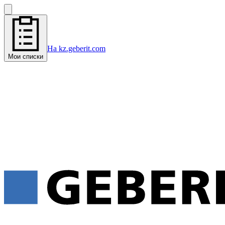
На kz.geberit.com
Мои списки