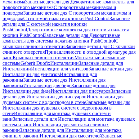
механизма
Запасные детали для Декоративные комплекты для
поворотного механизма
С поворотным механизмом и
подводом
Запасные детали для С поворотным механизмом и
подводом
С системой нажатия кнопки PushControl
Запасные
детали для С системой нажатия кнопки
PushControl
Декоративные комплекты для системы нажатия
кнопки PushControl
Запасные детали для Декоративные
комплекты для системы нажатия кнопки PushControl
С
крышкой сливного отверстия
Запасные детали для С крышкой
сливного отверстия
Принадлежности к отводной арматуре для
ванн
Крышки сливного отверстия
Монтажные и смывные
системы
Geberit Duofix
Инсталляции
Запасные детали для
Инсталляции
Инсталляции для унитазов
Запасные детали для
Инсталляции для унитазов
Инсталляции для
раковины
Запасные детали для Инсталляции для
раковины
Инсталляции для биде
Запасные детали для
Инсталляции для биде
Инсталляции для писсуаров
Запасные
детали для Инсталляции для писсуаров
Инсталляции для
душевых систем с водоотводом в стене
Запасные детали для
Инсталляции для душевых систем с водоотводом в
стене
Инсталляции для монтажа душевых систем и
ванн
Запасные детали для Инсталляции для монтажа душевых
систем и ванн
Инсталляции для монтажа сливных
раковин
Запасные детали для Инсталляции для монтажа
сливных раковин
Инсталляции для смесителей
Запасные