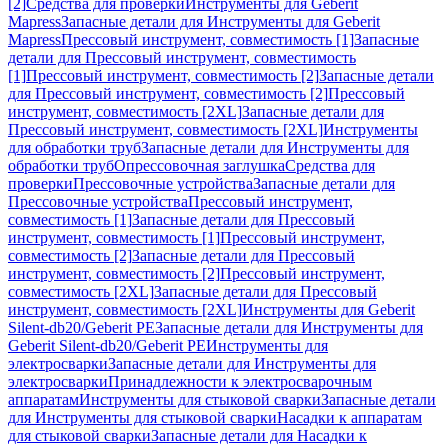
[2]
Средства для проверки
Инструменты для Geberit
Mapress
Запасные детали для Инструменты для Geberit
Mapress
Прессовый инструмент, совместимость [1]
Запасные
детали для Прессовый инструмент, совместимость
[1]
Прессовый инструмент, совместимость [2]
Запасные детали
для Прессовый инструмент, совместимость [2]
Прессовый
инструмент, совместимость [2XL]
Запасные детали для
Прессовый инструмент, совместимость [2XL]
Инструменты
для обработки труб
Запасные детали для Инструменты для
обработки труб
Опрессовочная заглушка
Средства для
проверки
Прессовочные устройства
Запасные детали для
Прессовочные устройства
Прессовый инструмент,
совместимость [1]
Запасные детали для Прессовый
инструмент, совместимость [1]
Прессовый инструмент,
совместимость [2]
Запасные детали для Прессовый
инструмент, совместимость [2]
Прессовый инструмент,
совместимость [2XL]
Запасные детали для Прессовый
инструмент, совместимость [2XL]
Инструменты для Geberit
Silent-db20/Geberit PE
Запасные детали для Инструменты для
Geberit Silent-db20/Geberit PE
Инструменты для
электросварки
Запасные детали для Инструменты для
электросварки
Принадлежности к электросварочным
аппаратам
Инструменты для стыковой сварки
Запасные детали
для Инструменты для стыковой сварки
Насадки к аппаратам
для стыковой сварки
Запасные детали для Насадки к