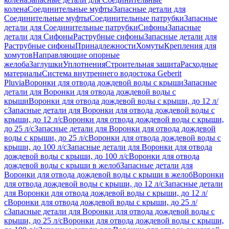
колена
Соединительные муфты
Запасные детали для
Соединительные муфты
Соединительные патрубки
Запасные
детали для Соединительные патрубки
Сифоны
Запасные
детали для Сифоны
Раструбные сифоны
Запасные детали для
Раструбные сифоны
Принадлежности
Хомуты
Крепления для
хомутов
Направляющие опорные
желоба
Заглушки
Уплотнения
Строительная защита
Расходные
материалы
Система внутреннего водостока Geberit
Pluvia
Воронки для отвода дождевой воды с крыши
Запасные
детали для Воронки для отвода дождевой воды с
крыши
Воронки для отвода дождевой воды с крыши, до 12 л/
с
Запасные детали для Воронки для отвода дождевой воды с
крыши, до 12 л/с
Воронки для отвода дождевой воды с крыши,
до 25 л/с
Запасные детали для Воронки для отвода дождевой
воды с крыши, до 25 л/с
Воронки для отвода дождевой воды с
крыши, до 100 л/с
Запасные детали для Воронки для отвода
дождевой воды с крыши, до 100 л/с
Воронки для отвода
дождевой воды с крыши в желоб
Запасные детали для
Воронки для отвода дождевой воды с крыши в желоб
Воронки
для отвода дождевой воды с крыши, до 12 л/с
Запасные детали
для Воронки для отвода дождевой воды с крыши, до 12 л/
с
Воронки для отвода дождевой воды с крыши, до 25 л/
с
Запасные детали для Воронки для отвода дождевой воды с
крыши, до 25 л/с
Воронки для отвода дождевой воды с крыши,