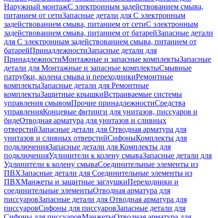
Наружный монтаж
С электронным задействованием смыва,
питанием от сети
Запасные детали для С электронным
задействованием смыва, питанием от сети
С электронным
задействованием смыва, питанием от батарей
Запасные детали
для С электронным задействованием смыва, питанием от
батарей
Принадлежности
Запасные детали для
Принадлежности
Монтажные и запасные комплекты
Запасные
детали для Монтажные и запасные комплекты
Смывные
патрубки, колена смыва и переходники
Ремонтные
комплекты
Запасные детали для Ремонтные
комплекты
Защитные крышки
Встраиваемые системы
управления смывом
Прочие принадлежности
Средства
управления
Концевые фитинги для унитазов, писсуаров и
биде
Отводная арматура для унитазов и сливных
отверстий
Запасные детали для Отводная арматура для
унитазов и сливных отверстий
Сифоны
Комплекты для
подключения
Запасные детали для Комплекты для
подключения
Удлинители к колену смыва
Запасные детали для
Удлинители к колену смыва
Соединительные элементы из
ПВХ
Запасные детали для Соединительные элементы из
ПВХ
Манжеты и защитные заглушки
Переходники и
соединительные элементы
Отводная арматура для
писсуаров
Запасные детали для Отводная арматура для
писсуаров
Cифоны для писсуаров
Запасные детали для
Cифоны для писсуаров
Манжеты
Отводная арматура для