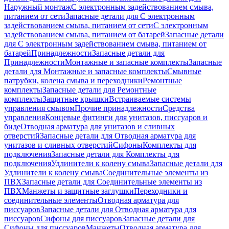
Наружный монтаж
С электронным задействованием смыва,
питанием от сети
Запасные детали для С электронным
задействованием смыва, питанием от сети
С электронным
задействованием смыва, питанием от батарей
Запасные детали
для С электронным задействованием смыва, питанием от
батарей
Принадлежности
Запасные детали для
Принадлежности
Монтажные и запасные комплекты
Запасные
детали для Монтажные и запасные комплекты
Смывные
патрубки, колена смыва и переходники
Ремонтные
комплекты
Запасные детали для Ремонтные
комплекты
Защитные крышки
Встраиваемые системы
управления смывом
Прочие принадлежности
Средства
управления
Концевые фитинги для унитазов, писсуаров и
биде
Отводная арматура для унитазов и сливных
отверстий
Запасные детали для Отводная арматура для
унитазов и сливных отверстий
Сифоны
Комплекты для
подключения
Запасные детали для Комплекты для
подключения
Удлинители к колену смыва
Запасные детали для
Удлинители к колену смыва
Соединительные элементы из
ПВХ
Запасные детали для Соединительные элементы из
ПВХ
Манжеты и защитные заглушки
Переходники и
соединительные элементы
Отводная арматура для
писсуаров
Запасные детали для Отводная арматура для
писсуаров
Cифоны для писсуаров
Запасные детали для
Cифоны для писсуаров
Манжеты
Отводная арматура для