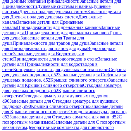
для Донные клапаны
Принадлежности
Запасные детали для
Принадлежности
Душевые системы и ванны
Душевые
системы
Дренаж пола для душевых систем
Запасные детали
для Дренаж пола для душевых систем
Дренажные
каналы
Запасные детали для Дренажные
каналы
Принадлежности для дренажных каналов
Запасные
детали для Принадлежности для дренажных каналов
Трапы
для душа
Запасные детали для Трапы для
душа
Принадлежности для трапов для душа
Запасные детали
для Принадлежности для трапов для душа
Водоотводы в
стене
Запасные детали для Водоотводы в
стене
Принадлежности для водоотводов в стене
Запасные
детали для Принадлежности для водоотводов в
стене
Концевые фитинги для душевых систем и ванн
Сифоны
для душевых поддонов, d52
Запасные детали для Сифоны для
душевых поддонов, d52
Крышки сливного отверстия
Запасные
детали для Крышки сливного отверстия
Отводная арматура
для душевых поддонов, d62
Крышки сливного
отверстия
Отводная арматура для душевых поддонов,
d90
Запасные детали для Отводная арматура для душевых
поддонов, d90
Крышки сливного отверстия
Запасные детали
для Крышки сливного отверстия
Отводная арматура для ванн,
d52
Запасные детали для Отводная арматура для ванн, d52
С
поворотным механизмом
Запасные детали для С поворотным
механизмом
Декоративные комплекты для поворотного