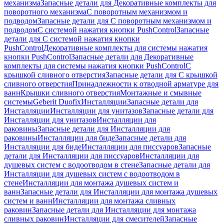
механизма
Запасные детали для Декоративные комплекты для
поворотного механизма
С поворотным механизмом и
подводом
Запасные детали для С поворотным механизмом и
подводом
С системой нажатия кнопки PushControl
Запасные
детали для С системой нажатия кнопки
PushControl
Декоративные комплекты для системы нажатия
кнопки PushControl
Запасные детали для Декоративные
комплекты для системы нажатия кнопки PushControl
С
крышкой сливного отверстия
Запасные детали для С крышкой
сливного отверстия
Принадлежности к отводной арматуре для
ванн
Крышки сливного отверстия
Монтажные и смывные
системы
Geberit Duofix
Инсталляции
Запасные детали для
Инсталляции
Инсталляции для унитазов
Запасные детали для
Инсталляции для унитазов
Инсталляции для
раковины
Запасные детали для Инсталляции для
раковины
Инсталляции для биде
Запасные детали для
Инсталляции для биде
Инсталляции для писсуаров
Запасные
детали для Инсталляции для писсуаров
Инсталляции для
душевых систем с водоотводом в стене
Запасные детали для
Инсталляции для душевых систем с водоотводом в
стене
Инсталляции для монтажа душевых систем и
ванн
Запасные детали для Инсталляции для монтажа душевых
систем и ванн
Инсталляции для монтажа сливных
раковин
Запасные детали для Инсталляции для монтажа
сливных раковин
Инсталляции для смесителей
Запасные