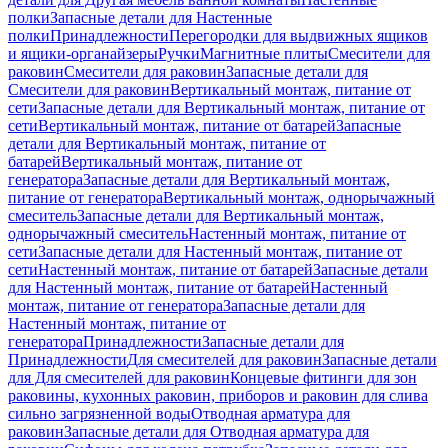
полки
Запасные детали для Настенные
полки
Принадлежности
Перегородки для выдвижных ящиков
и ящики-органайзеры
Ручки
Магнитные плиты
Смесители для
раковин
Смесители для раковин
Запасные детали для
Смесители для раковин
Вертикальный монтаж, питание от
сети
Запасные детали для Вертикальный монтаж, питание от
сети
Вертикальный монтаж, питание от батарей
Запасные
детали для Вертикальный монтаж, питание от
батарей
Вертикальный монтаж, питание от
генератора
Запасные детали для Вертикальный монтаж,
питание от генератора
Вертикальный монтаж, однорычажный
смеситель
Запасные детали для Вертикальный монтаж,
однорычажный смеситель
Настенный монтаж, питание от
сети
Запасные детали для Настенный монтаж, питание от
сети
Настенный монтаж, питание от батарей
Запасные детали
для Настенный монтаж, питание от батарей
Настенный
монтаж, питание от генератора
Запасные детали для
Настенный монтаж, питание от
генератора
Принадлежности
Запасные детали для
Принадлежности
Для смесителей для раковин
Запасные детали
для Для смесителей для раковин
Концевые фитинги для зон
раковины, кухонных раковин, приборов и раковин для слива
сильно загрязненной воды
Отводная арматура для
раковин
Запасные детали для Отводная арматура для