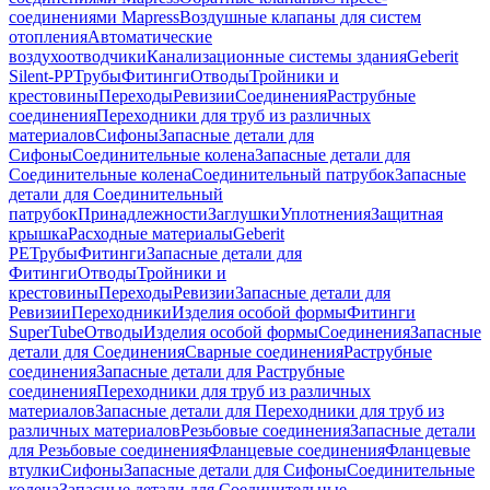
соединениями Mapress
Воздушные клапаны для систем
отопления
Автоматические
воздухоотводчики
Канализационные системы здания
Geberit
Silent-PP
Трубы
Фитинги
Отводы
Тройники и
крестовины
Переходы
Ревизии
Соединения
Раструбные
соединения
Переходники для труб из различных
материалов
Сифоны
Запасные детали для
Сифоны
Соединительные колена
Запасные детали для
Соединительные колена
Соединительный патрубок
Запасные
детали для Соединительный
патрубок
Принадлежности
Заглушки
Уплотнения
Защитная
крышка
Расходные материалы
Geberit
PE
Трубы
Фитинги
Запасные детали для
Фитинги
Отводы
Тройники и
крестовины
Переходы
Ревизии
Запасные детали для
Ревизии
Переходники
Изделия особой формы
Фитинги
SuperTube
Отводы
Изделия особой формы
Соединения
Запасные
детали для Соединения
Сварные соединения
Раструбные
соединения
Запасные детали для Раструбные
соединения
Переходники для труб из различных
материалов
Запасные детали для Переходники для труб из
различных материалов
Резьбовые соединения
Запасные детали
для Резьбовые соединения
Фланцевые соединения
Фланцевые
втулки
Сифоны
Запасные детали для Сифоны
Соединительные
колена
Запасные детали для Соединительные