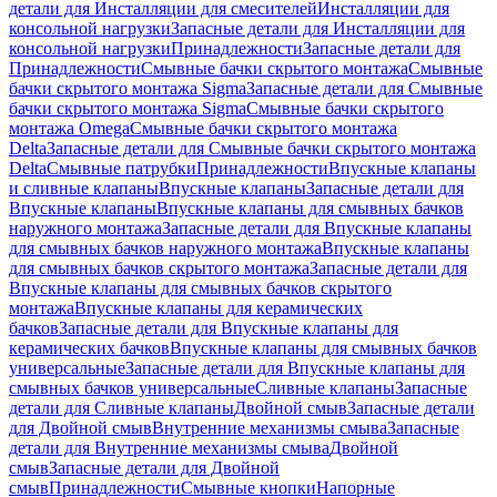
детали для Инсталляции для смесителей
Инсталляции для
консольной нагрузки
Запасные детали для Инсталляции для
консольной нагрузки
Принадлежности
Запасные детали для
Принадлежности
Смывные бачки скрытого монтажа
Смывные
бачки скрытого монтажа Sigma
Запасные детали для Смывные
бачки скрытого монтажа Sigma
Смывные бачки скрытого
монтажа Omega
Смывные бачки скрытого монтажа
Delta
Запасные детали для Смывные бачки скрытого монтажа
Delta
Смывные патрубки
Принадлежности
Впускные клапаны
и сливные клапаны
Впускные клапаны
Запасные детали для
Впускные клапаны
Впускные клапаны для смывных бачков
наружного монтажа
Запасные детали для Впускные клапаны
для смывных бачков наружного монтажа
Впускные клапаны
для смывных бачков скрытого монтажа
Запасные детали для
Впускные клапаны для смывных бачков скрытого
монтажа
Впускные клапаны для керамических
бачков
Запасные детали для Впускные клапаны для
керамических бачков
Впускные клапаны для смывных бачков
универсальные
Запасные детали для Впускные клапаны для
смывных бачков универсальные
Сливные клапаны
Запасные
детали для Сливные клапаны
Двойной смыв
Запасные детали
для Двойной смыв
Внутренние механизмы смыва
Запасные
детали для Внутренние механизмы смыва
Двойной
смыв
Запасные детали для Двойной
смыв
Принадлежности
Смывные кнопки
Напорные