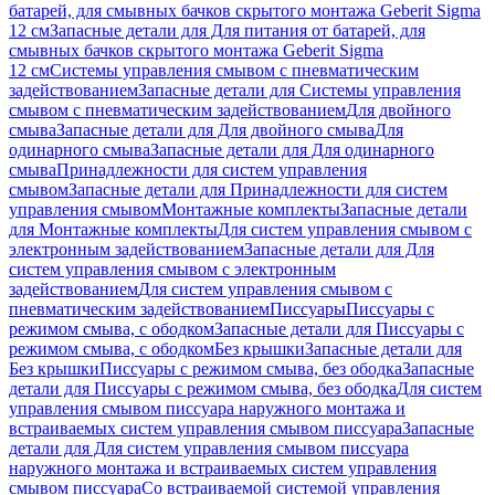
батарей, для смывных бачков скрытого монтажа Geberit Sigma
12 см
Запасные детали для Для питания от батарей, для
смывных бачков скрытого монтажа Geberit Sigma
12 см
Системы управления смывом с пневматическим
задействованием
Запасные детали для Системы управления
смывом с пневматическим задействованием
Для двойного
смыва
Запасные детали для Для двойного смыва
Для
одинарного смыва
Запасные детали для Для одинарного
смыва
Принадлежности для систем управления
смывом
Запасные детали для Принадлежности для систем
управления смывом
Монтажные комплекты
Запасные детали
для Монтажные комплекты
Для систем управления смывом с
электронным задействованием
Запасные детали для Для
систем управления смывом с электронным
задействованием
Для систем управления смывом с
пневматическим задействованием
Писсуары
Писсуары с
режимом смыва, с ободком
Запасные детали для Писсуары с
режимом смыва, с ободком
Без крышки
Запасные детали для
Без крышки
Писсуары с режимом смыва, без ободка
Запасные
детали для Писсуары с режимом смыва, без ободка
Для систем
управления смывом писсуара наружного монтажа и
встраиваемых систем управления смывом писсуара
Запасные
детали для Для систем управления смывом писсуара
наружного монтажа и встраиваемых систем управления
смывом писсуара
Со встраиваемой системой управления