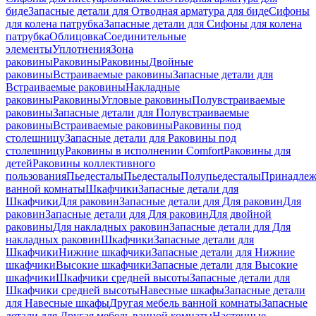
биде
Запасные детали для Отводная арматура для биде
Сифоны
для колена патрубка
Запасные детали для Сифоны для колена
патрубка
Облицовка
Соединительные
элементы
Уплотнения
Зона
раковины
Раковины
Раковины
Двойные
раковины
Встраиваемые раковины
Запасные детали для
Встраиваемые раковины
Накладные
раковины
Раковины
Угловые раковины
Полувстраиваемые
раковины
Запасные детали для Полувстраиваемые
раковины
Встраиваемые раковины
Раковины под
столешницу
Запасные детали для Раковины под
столешницу
Раковины в исполнении Comfort
Pаковины для
детей
Раковины коллективного
пользования
Пьедесталы
Пьедесталы
Полупьедесталы
Принадлеж
ванной комнаты
Шкафчики
Запасные детали для
Шкафчики
Для раковин
Запасные детали для Для раковин
Для
раковин
Запасные детали для Для раковин
Для двойной
раковины
Для накладных pаковин
Запасные детали для Для
накладных pаковин
Шкафчики
Запасные детали для
Шкафчики
Нижние шкафчики
Запасные детали для Нижние
шкафчики
Высокие шкафчики
Запасные детали для Высокие
шкафчики
Шкафчики средней высоты
Запасные детали для
Шкафчики средней высоты
Навесные шкафы
Запасные детали
для Навесные шкафы
Другая мебель ванной комнаты
Запасные
детали для Другая мебель ванной комнаты
Настенные