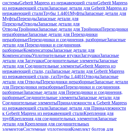
системы
Geberit Mapress из нержавеющей стали
Geberit Mapress
из нержавеющей стали
Запасные детали для Geberit Mapress из
нержавеющей стали
Трубы 1.4401
Муфты
Запасные детали для
Муфты
Переходы
Запасные детали для
Переходы
Отводы
Запасные детали для
Отводы
Тройники
Запасные детали для Тройники
Переходники
неразборные
Запасные детали для Переходники
неразборные
Переходники и соединения, разборные
Запасные
детали для Переходники и соединения,
разборные
Компенсаторы
Запасные детали для
Компенсаторы
Уплотнительные втулки
Заглушки
Запасные
детали для Заглушки
Соединительные элементы
Запасные
детали для Соединительные элементы
Geberit Mapress из
нержавеющей стали, газ
Запасные детали для Geberit Mapress
из нержавеющей стали, газ
Трубы 1.4401
Отводы
Запасные
детали для Отводы
Переходники неразборные
Запасные детали
для Переходники неразборные
Переходники и соединения,
разборные
Запасные детали для Переходники и соединения,
разборные
Соединительные элементы
Запасные детали для
Соединительные элементы
Принадлежности к Geberit Mapress
из нержавеющей стали
Запасные детали для Принадлежности
к Geberit Mapress из нержавеющей стали
Крепления для
труб
Крепления для соединительных элементов
Запасные
детали для Крепления для соединительных
элементов
Системные уплотнения
Комплект болтов для