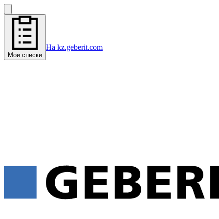
На kz.geberit.com
Мои списки