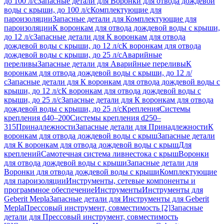
до 100 л/с
Запасные детали для Воронки для отвода дождевой
воды с крыши, до 100 л/с
Комплектующие для
пароизоляции
Запасные детали для Комплектующие для
пароизоляции
К воронкам для отвода дождевой воды с крыши,
до 12 л/с
Запасные детали для К воронкам для отвода
дождевой воды с крыши, до 12 л/с
К воронкам для отвода
дождевой воды с крыши, до 25 л/с
Аварийные
переливы
Запасные детали для Аварийные переливы
К
воронкам для отвода дождевой воды с крыши, до 12 л/
с
Запасные детали для К воронкам для отвода дождевой воды с
крыши, до 12 л/с
К воронкам для отвода дождевой воды с
крыши, до 25 л/с
Запасные детали для К воронкам для отвода
дождевой воды с крыши, до 25 л/с
Крепления
Системы
крепления d40–200
Системы крепления d250–
315
Принадлежности
Запасные детали для Принадлежности
К
воронкам для отвода дождевой воды с крыш
Запасные детали
для К воронкам для отвода дождевой воды с крыш
Для
креплений
Самотечная система ливнестока с крыш
Воронки
для отвода дождевой воды с крыши
Запасные детали для
Воронки для отвода дождевой воды с крыши
Комплектующие
для пароизоляции
Инструменты, сетевые компоненты и
программное обеспечение
Инструменты
Инструменты для
Geberit Mepla
Запасные детали для Инструменты для Geberit
Mepla
Прессовый инструмент, совместимость [2]
Запасные
детали для Прессовый инструмент, совместимость