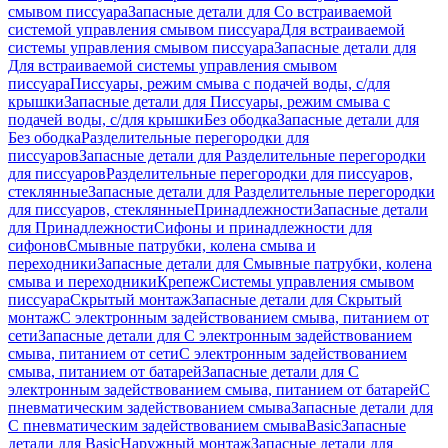
смывом писсуара
Запасные детали для Со встраиваемой
системой управления смывом писсуара
Для встраиваемой
системы управления смывом писсуара
Запасные детали для
Для встраиваемой системы управления смывом
писсуара
Писсуары, режим смыва с подачей воды, с/для
крышки
Запасные детали для Писсуары, режим смыва с
подачей воды, с/для крышки
Без ободка
Запасные детали для
Без ободка
Разделительные перегородки для
писсуаров
Запасные детали для Разделительные перегородки
для писсуаров
Разделительные перегородки для писсуаров,
стеклянные
Запасные детали для Разделительные перегородки
для писсуаров, стеклянные
Принадлежности
Запасные детали
для Принадлежности
Сифоны и принадлежности для
сифонов
Смывные патрубки, колена смыва и
переходники
Запасные детали для Смывные патрубки, колена
смыва и переходники
Крепеж
Системы управления смывом
писсуара
Скрытый монтаж
Запасные детали для Скрытый
монтаж
С электронным задействованием смыва, питанием от
сети
Запасные детали для С электронным задействованием
смыва, питанием от сети
С электронным задействованием
смыва, питанием от батарей
Запасные детали для С
электронным задействованием смыва, питанием от батарей
С
пневматическим задействованием смыва
Запасные детали для
С пневматическим задействованием смыва
Basic
Запасные
детали для Basic
Наружный монтаж
Запасные детали для