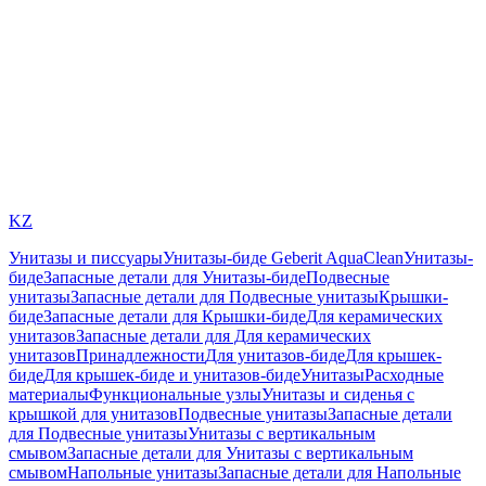
KZ
Унитазы и писсуары
Унитазы-биде Geberit AquaClean
Унитазы-
биде
Запасные детали для Унитазы-биде
Подвесные
унитазы
Запасные детали для Подвесные унитазы
Крышки-
биде
Запасные детали для Крышки-биде
Для керамических
унитазов
Запасные детали для Для керамических
унитазов
Принадлежности
Для унитазов-биде
Для крышек-
биде
Для крышек-биде и унитазов-биде
Унитазы
Расходные
материалы
Функциональные узлы
Унитазы и сиденья с
крышкой для унитазов
Подвесные унитазы
Запасные детали
для Подвесные унитазы
Унитазы с вертикальным
смывом
Запасные детали для Унитазы с вертикальным
смывом
Напольные унитазы
Запасные детали для Напольные