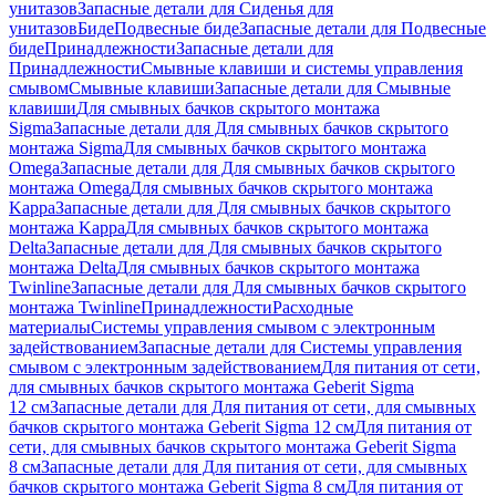
унитазов
Запасные детали для Сиденья для
унитазов
Биде
Подвесные биде
Запасные детали для Подвесные
биде
Принадлежности
Запасные детали для
Принадлежности
Смывные клавиши и системы управления
смывом
Смывные клавиши
Запасные детали для Смывные
клавиши
Для смывных бачков скрытого монтажа
Sigma
Запасные детали для Для смывных бачков скрытого
монтажа Sigma
Для смывных бачков скрытого монтажа
Omega
Запасные детали для Для смывных бачков скрытого
монтажа Omega
Для смывных бачков скрытого монтажа
Kappa
Запасные детали для Для смывных бачков скрытого
монтажа Kappa
Для смывных бачков скрытого монтажа
Delta
Запасные детали для Для смывных бачков скрытого
монтажа Delta
Для смывных бачков скрытого монтажа
Twinline
Запасные детали для Для смывных бачков скрытого
монтажа Twinline
Принадлежности
Расходные
материалы
Системы управления смывом с электронным
задействованием
Запасные детали для Системы управления
смывом с электронным задействованием
Для питания от сети,
для смывных бачков скрытого монтажа Geberit Sigma
12 см
Запасные детали для Для питания от сети, для смывных
бачков скрытого монтажа Geberit Sigma 12 см
Для питания от
сети, для смывных бачков скрытого монтажа Geberit Sigma
8 см
Запасные детали для Для питания от сети, для смывных
бачков скрытого монтажа Geberit Sigma 8 см
Для питания от