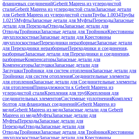
фланцевых соединений
Geberit Mapress из углеродистой
стали
Geberit Mapress из углеродистой стали
Запасные детали
для Geberit Mapress из углеродистой стали
Трубы 1.0034
Трубы
1.0215
Муфты
Запасные детали для Муфты
Переходы
Запасные
детали для Переходы
Отводы
Запасные детали для
Отводы
Тройники
Запасные детали для Тройники
Крестовины
двухплоскостные
Запасные детали для Крестовины
двухплоскостные
Переходники неразборные
Запасные детали
для Переходники неразборные
Переходники и соединения,
разборные
Запасные детали для Переходники и соединения,
разборные
Компенсаторы
Запасные детали для
Компенсаторы
Заглушки
Запасные детали для
Заглушки
Тройники для систем отопления
Запасные детали для
Тройники для систем отопления
Соединительные элементы
для отопления
Запасные детали для Соединительные элементы
для отопления
Принадлежности к Geberit Mapress из
углеродистой стали
Крепления для труб
Крепления для
соединительных элементов
Системные уплотнения
Комплект
болтов для фланцевых соединений
Geberit Mapress из
меди
Geberit Mapress из меди
Запасные детали для Geberit
Mapress из меди
Муфты
Запасные детали для
Муфты
Переходы
Запасные детали для
Переходы
Отводы
Запасные детали для
Отводы
Тройники
Запасные детали для Тройники
Крестовины
двухплоскостные
Запасные детали для Крестовины