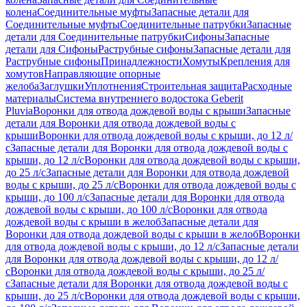
колена
Соединительные муфты
Запасные детали для
Соединительные муфты
Соединительные патрубки
Запасные
детали для Соединительные патрубки
Сифоны
Запасные
детали для Сифоны
Раструбные сифоны
Запасные детали для
Раструбные сифоны
Принадлежности
Хомуты
Крепления для
хомутов
Направляющие опорные
желоба
Заглушки
Уплотнения
Строительная защита
Расходные
материалы
Система внутреннего водостока Geberit
Pluvia
Воронки для отвода дождевой воды с крыши
Запасные
детали для Воронки для отвода дождевой воды с
крыши
Воронки для отвода дождевой воды с крыши, до 12 л/
с
Запасные детали для Воронки для отвода дождевой воды с
крыши, до 12 л/с
Воронки для отвода дождевой воды с крыши,
до 25 л/с
Запасные детали для Воронки для отвода дождевой
воды с крыши, до 25 л/с
Воронки для отвода дождевой воды с
крыши, до 100 л/с
Запасные детали для Воронки для отвода
дождевой воды с крыши, до 100 л/с
Воронки для отвода
дождевой воды с крыши в желоб
Запасные детали для
Воронки для отвода дождевой воды с крыши в желоб
Воронки
для отвода дождевой воды с крыши, до 12 л/с
Запасные детали
для Воронки для отвода дождевой воды с крыши, до 12 л/
с
Воронки для отвода дождевой воды с крыши, до 25 л/
с
Запасные детали для Воронки для отвода дождевой воды с
крыши, до 25 л/с
Воронки для отвода дождевой воды с крыши,