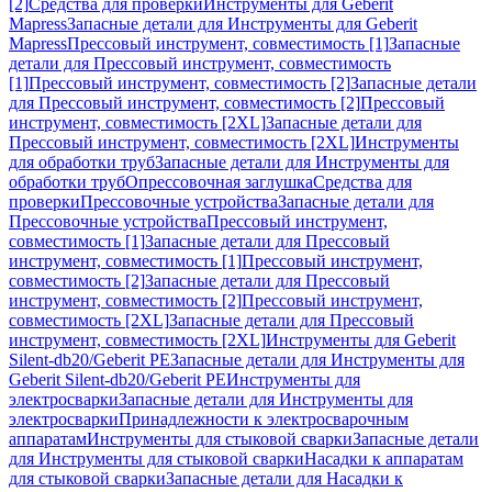
[2]
Средства для проверки
Инструменты для Geberit
Mapress
Запасные детали для Инструменты для Geberit
Mapress
Прессовый инструмент, совместимость [1]
Запасные
детали для Прессовый инструмент, совместимость
[1]
Прессовый инструмент, совместимость [2]
Запасные детали
для Прессовый инструмент, совместимость [2]
Прессовый
инструмент, совместимость [2XL]
Запасные детали для
Прессовый инструмент, совместимость [2XL]
Инструменты
для обработки труб
Запасные детали для Инструменты для
обработки труб
Опрессовочная заглушка
Средства для
проверки
Прессовочные устройства
Запасные детали для
Прессовочные устройства
Прессовый инструмент,
совместимость [1]
Запасные детали для Прессовый
инструмент, совместимость [1]
Прессовый инструмент,
совместимость [2]
Запасные детали для Прессовый
инструмент, совместимость [2]
Прессовый инструмент,
совместимость [2XL]
Запасные детали для Прессовый
инструмент, совместимость [2XL]
Инструменты для Geberit
Silent-db20/Geberit PE
Запасные детали для Инструменты для
Geberit Silent-db20/Geberit PE
Инструменты для
электросварки
Запасные детали для Инструменты для
электросварки
Принадлежности к электросварочным
аппаратам
Инструменты для стыковой сварки
Запасные детали
для Инструменты для стыковой сварки
Насадки к аппаратам
для стыковой сварки
Запасные детали для Насадки к