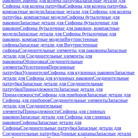
раковин
Сифоны для колена патрубка
Запасные детали для
Сифоны для колена патрубка
Сифоны для колена патрубка,
компактные модели
Запасные детали для Сифоны для колена
патрубка, компактные модели
Сифоны бутылочные для
раковин
Запасные детали для Сифоны бутылочные для
раковин
Сифоны бутылочные для раковин, компактные
модели
Запасные детали для Сифоны бутылочные для
раковин, компактные модели
Внутристенные
сифоны
Запасные детали для Внутристенные
сифоны
Соединительные элементы для раковины
Запасные
детали для Соединительные элементы для
раковины
Облицовка
Соединительные
элементы
Уплотнения
Переливные
патрубки
Удлинители
Сифоны для кухонных раковин
Запасные
детали для Сифоны для кухонных раковин
Соединительные
патрубки
Запасные детали для Соединительные
патрубки
Принадлежности
Запасные детали для
Принадлежности
Сифоны для приборов
Запасные детали для
Сифоны для приборов
Соединительные элементы
Запасные
детали для Соединительные
элементы
Принадлежности
Сифоны для сливных
раковин
Запасные детали для Сифоны для сливных
раковин
Сифоны
Запасные детали для
Сифоны
Соединительные патрубки
Запасные детали для
Соединительные патрубки
Донные клапаны
Запасные детали