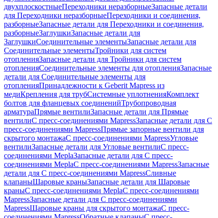
двухплоскостные
Переходники неразборные
Запасные детали
для Переходники неразборные
Переходники и соединения,
разборные
Запасные детали для Переходники и соединения,
разборные
Заглушки
Запасные детали для
Заглушки
Соединительные элементы
Запасные детали для
Соединительные элементы
Тройники для систем
отопления
Запасные детали для Тройники для систем
отопления
Соединительные элементы для отопления
Запасные
детали для Соединительные элементы для
отопления
Принадлежности к Geberit Mapress из
меди
Крепления для труб
Системные уплотнения
Комплект
болтов для фланцевых соединений
Трубопроводная
арматура
Прямые вентили
Запасные детали для Прямые
вентили
С пресс-соединениями Mapress
Запасные детали для С
пресс-соединениями Mapress
Прямые запорные вентили для
скрытого монтажа
С пресс-соединениями Mapress
Угловые
вентили
Запасные детали для Угловые вентили
С пресс-
соединениями Mepla
Запасные детали для С пресс-
соединениями Mepla
С пресс-соединениями Mapress
Запасные
детали для С пресс-соединениями Mapress
Сливные
клапаны
Шаровые краны
Запасные детали для Шаровые
краны
С пресс-соединениями Mepla
С пресс-соединениями
Mapress
Запасные детали для С пресс-соединениями
Mapress
Шаровые краны для скрытого монтажа
С пресс-
соединениями Mapress
Обратные клапаны
С пресс-