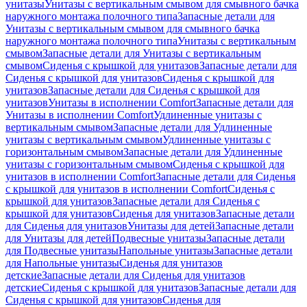
унитазы
Унитазы с вертикальным смывом для смывного бачка
наружного монтажа полочного типа
Запасные детали для
Унитазы с вертикальным смывом для смывного бачка
наружного монтажа полочного типа
Унитазы с вертикальным
смывом
Запасные детали для Унитазы с вертикальным
смывом
Сиденья с крышкой для унитазов
Запасные детали для
Сиденья с крышкой для унитазов
Сиденья с крышкой для
унитазов
Запасные детали для Сиденья с крышкой для
унитазов
Унитазы в исполнении Comfort
Запасные детали для
Унитазы в исполнении Comfort
Удлиненные унитазы с
вертикальным смывом
Запасные детали для Удлиненные
унитазы с вертикальным смывом
Удлиненные унитазы с
горизонтальным смывом
Запасные детали для Удлиненные
унитазы с горизонтальным смывом
Сиденья с крышкой для
унитазов в исполнении Comfort
Запасные детали для Сиденья
с крышкой для унитазов в исполнении Comfort
Сиденья с
крышкой для унитазов
Запасные детали для Сиденья с
крышкой для унитазов
Сиденья для унитазов
Запасные детали
для Сиденья для унитазов
Унитазы для детей
Запасные детали
для Унитазы для детей
Подвесные унитазы
Запасные детали
для Подвесные унитазы
Напольные унитазы
Запасные детали
для Напольные унитазы
Сиденья для унитазов
детские
Запасные детали для Сиденья для унитазов
детские
Сиденья с крышкой для унитазов
Запасные детали для
Сиденья с крышкой для унитазов
Сиденья для