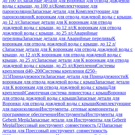
до 100 л/с
Запасные детали для Воронки для отвода дождевой
воды с крыши, до 100 л/с
Комплектующие для
пароизоляции
Запасные детали для Комплектующие для
пароизоляции
К воронкам для отвода дождевой воды с крыши,
до 12 л/с
Запасные детали для К воронкам для отвода
дождевой воды с крыши, до 12 л/с
К воронкам для отвода
дождевой воды с крыши, до 25 л/с
Аварийные
переливы
Запасные детали для Аварийные переливы
К
воронкам для отвода дождевой воды с крыши, до 12 л/
с
Запасные детали для К воронкам для отвода дождевой воды с
крыши, до 12 л/с
К воронкам для отвода дождевой воды с
крыши, до 25 л/с
Запасные детали для К воронкам для отвода
дождевой воды с крыши, до 25 л/с
Крепления
Системы
крепления d40–200
Системы крепления d250–
315
Принадлежности
Запасные детали для Принадлежности
К
воронкам для отвода дождевой воды с крыш
Запасные детали
для К воронкам для отвода дождевой воды с крыш
Для
креплений
Самотечная система ливнестока с крыш
Воронки
для отвода дождевой воды с крыши
Запасные детали для
Воронки для отвода дождевой воды с крыши
Комплектующие
для пароизоляции
Инструменты, сетевые компоненты и
программное обеспечение
Инструменты
Инструменты для
Geberit Mepla
Запасные детали для Инструменты для Geberit
Mepla
Прессовый инструмент, совместимость [2]
Запасные
детали для Прессовый инструмент, совместимость