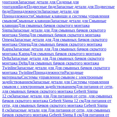
унитазов
Запасные детали для Сиденья для
унитазов
Биде
Подвесные биде
Запасные детали для Подвесные
биде
Принадлежности
Запасные детали для
Принадлежности
Смывные клавиши и системы управления
смывом
Смывные клавиши
Запасные детали для Смывные
клавиши
Для смывных бачков скрытого монтажа
Sigma
Запасные детали для Для смывных бачков скрытого
монтажа Sigma
Для смывных бачков скрытого монтажа
Omega
Запасные детали для Для смывных бачков скрытого
монтажа Omega
Для смывных бачков скрытого монтажа
Kappa
Запасные детали для Для смывных бачков скрытого
монтажа Kappa
Для смывных бачков скрытого монтажа
Delta
Запасные детали для Для смывных бачков скрытого
монтажа Delta
Для смывных бачков скрытого монтажа
Twinline
Запасные детали для Для смывных бачков скрытого
монтажа Twinline
Принадлежности
Расходные
материалы
Системы управления смывом с электронным
задействованием
Запасные детали для Системы управления
смывом с электронным задействованием
Для питания от сети,
для смывных бачков скрытого монтажа Geberit Sigma
12 см
Запасные детали для Для питания от сети, для смывных
бачков скрытого монтажа Geberit Sigma 12 см
Для питания от
сети, для смывных бачков скрытого монтажа Geberit Sigma
8 см
Запасные детали для Для питания от сети, для смывных
бачков скрытого монтажа Geberit Sigma 8 см
Для питания от