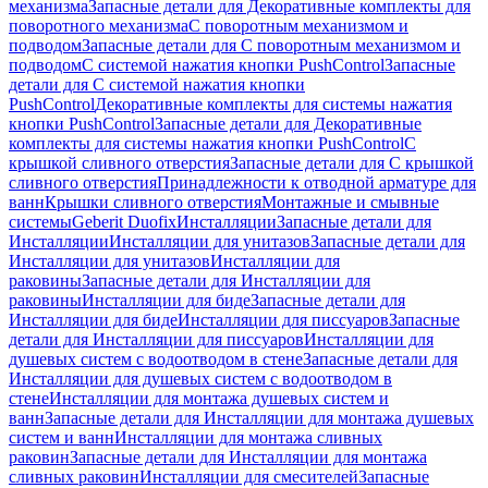
механизма
Запасные детали для Декоративные комплекты для
поворотного механизма
С поворотным механизмом и
подводом
Запасные детали для С поворотным механизмом и
подводом
С системой нажатия кнопки PushControl
Запасные
детали для С системой нажатия кнопки
PushControl
Декоративные комплекты для системы нажатия
кнопки PushControl
Запасные детали для Декоративные
комплекты для системы нажатия кнопки PushControl
С
крышкой сливного отверстия
Запасные детали для С крышкой
сливного отверстия
Принадлежности к отводной арматуре для
ванн
Крышки сливного отверстия
Монтажные и смывные
системы
Geberit Duofix
Инсталляции
Запасные детали для
Инсталляции
Инсталляции для унитазов
Запасные детали для
Инсталляции для унитазов
Инсталляции для
раковины
Запасные детали для Инсталляции для
раковины
Инсталляции для биде
Запасные детали для
Инсталляции для биде
Инсталляции для писсуаров
Запасные
детали для Инсталляции для писсуаров
Инсталляции для
душевых систем с водоотводом в стене
Запасные детали для
Инсталляции для душевых систем с водоотводом в
стене
Инсталляции для монтажа душевых систем и
ванн
Запасные детали для Инсталляции для монтажа душевых
систем и ванн
Инсталляции для монтажа сливных
раковин
Запасные детали для Инсталляции для монтажа
сливных раковин
Инсталляции для смесителей
Запасные