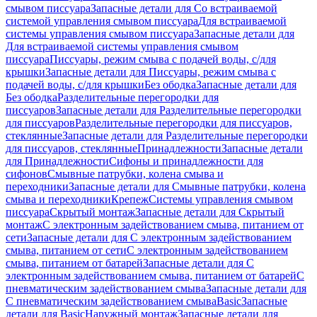
смывом писсуара
Запасные детали для Со встраиваемой
системой управления смывом писсуара
Для встраиваемой
системы управления смывом писсуара
Запасные детали для
Для встраиваемой системы управления смывом
писсуара
Писсуары, режим смыва с подачей воды, с/для
крышки
Запасные детали для Писсуары, режим смыва с
подачей воды, с/для крышки
Без ободка
Запасные детали для
Без ободка
Разделительные перегородки для
писсуаров
Запасные детали для Разделительные перегородки
для писсуаров
Разделительные перегородки для писсуаров,
стеклянные
Запасные детали для Разделительные перегородки
для писсуаров, стеклянные
Принадлежности
Запасные детали
для Принадлежности
Сифоны и принадлежности для
сифонов
Смывные патрубки, колена смыва и
переходники
Запасные детали для Смывные патрубки, колена
смыва и переходники
Крепеж
Системы управления смывом
писсуара
Скрытый монтаж
Запасные детали для Скрытый
монтаж
С электронным задействованием смыва, питанием от
сети
Запасные детали для С электронным задействованием
смыва, питанием от сети
С электронным задействованием
смыва, питанием от батарей
Запасные детали для С
электронным задействованием смыва, питанием от батарей
С
пневматическим задействованием смыва
Запасные детали для
С пневматическим задействованием смыва
Basic
Запасные
детали для Basic
Наружный монтаж
Запасные детали для