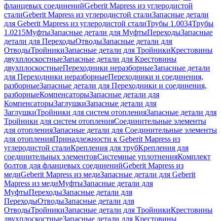
фланцевых соединений
Geberit Mapress из углеродистой
стали
Geberit Mapress из углеродистой стали
Запасные детали
для Geberit Mapress из углеродистой стали
Трубы 1.0034
Трубы
1.0215
Муфты
Запасные детали для Муфты
Переходы
Запасные
детали для Переходы
Отводы
Запасные детали для
Отводы
Тройники
Запасные детали для Тройники
Крестовины
двухплоскостные
Запасные детали для Крестовины
двухплоскостные
Переходники неразборные
Запасные детали
для Переходники неразборные
Переходники и соединения,
разборные
Запасные детали для Переходники и соединения,
разборные
Компенсаторы
Запасные детали для
Компенсаторы
Заглушки
Запасные детали для
Заглушки
Тройники для систем отопления
Запасные детали для
Тройники для систем отопления
Соединительные элементы
для отопления
Запасные детали для Соединительные элементы
для отопления
Принадлежности к Geberit Mapress из
углеродистой стали
Крепления для труб
Крепления для
соединительных элементов
Системные уплотнения
Комплект
болтов для фланцевых соединений
Geberit Mapress из
меди
Geberit Mapress из меди
Запасные детали для Geberit
Mapress из меди
Муфты
Запасные детали для
Муфты
Переходы
Запасные детали для
Переходы
Отводы
Запасные детали для
Отводы
Тройники
Запасные детали для Тройники
Крестовины
двухплоскостные
Запасные детали для Крестовины