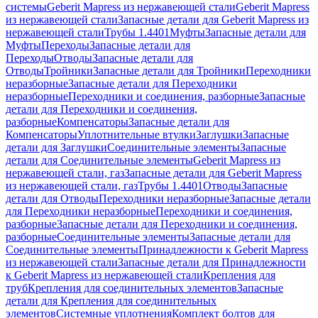
системы
Geberit Mapress из нержавеющей стали
Geberit Mapress
из нержавеющей стали
Запасные детали для Geberit Mapress из
нержавеющей стали
Трубы 1.4401
Муфты
Запасные детали для
Муфты
Переходы
Запасные детали для
Переходы
Отводы
Запасные детали для
Отводы
Тройники
Запасные детали для Тройники
Переходники
неразборные
Запасные детали для Переходники
неразборные
Переходники и соединения, разборные
Запасные
детали для Переходники и соединения,
разборные
Компенсаторы
Запасные детали для
Компенсаторы
Уплотнительные втулки
Заглушки
Запасные
детали для Заглушки
Соединительные элементы
Запасные
детали для Соединительные элементы
Geberit Mapress из
нержавеющей стали, газ
Запасные детали для Geberit Mapress
из нержавеющей стали, газ
Трубы 1.4401
Отводы
Запасные
детали для Отводы
Переходники неразборные
Запасные детали
для Переходники неразборные
Переходники и соединения,
разборные
Запасные детали для Переходники и соединения,
разборные
Соединительные элементы
Запасные детали для
Соединительные элементы
Принадлежности к Geberit Mapress
из нержавеющей стали
Запасные детали для Принадлежности
к Geberit Mapress из нержавеющей стали
Крепления для
труб
Крепления для соединительных элементов
Запасные
детали для Крепления для соединительных
элементов
Системные уплотнения
Комплект болтов для