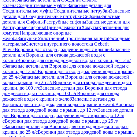
колена
Соединительные муфты
Запасные детали для
Соединительные муфты
Соединительные патрубки
Запасные
детали для Соединительные патрубки
Сифоны
Запасные
детали для Сифоны
Раструбные сифоны
Запасные детали для
Раструбные сифоны
Принадлежности
Хомуты
Крепления для
хомутов
Направляющие опорные
желоба
Заглушки
Уплотнения
Строительная защита
Расходные
материалы
Система внутреннего водостока Geberit
Pluvia
Воронки для отвода дождевой воды с крыши
Запасные
детали для Воронки для отвода дождевой воды с
крыши
Воронки для отвода дождевой воды с крыши, до 12 л/
с
Запасные детали для Воронки для отвода дождевой воды с
крыши, до 12 л/с
Воронки для отвода дождевой воды с крыши,
до 25 л/с
Запасные детали для Воронки для отвода дождевой
воды с крыши, до 25 л/с
Воронки для отвода дождевой воды с
крыши, до 100 л/с
Запасные детали для Воронки для отвода
дождевой воды с крыши, до 100 л/с
Воронки для отвода
дождевой воды с крыши в желоб
Запасные детали для
Воронки для отвода дождевой воды с крыши в желоб
Воронки
для отвода дождевой воды с крыши, до 12 л/с
Запасные детали
для Воронки для отвода дождевой воды с крыши, до 12 л/
с
Воронки для отвода дождевой воды с крыши, до 25 л/
с
Запасные детали для Воронки для отвода дождевой воды с
крыши, до 25 л/с
Воронки для отвода дождевой воды с крыши,