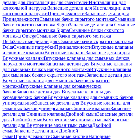
детали для Инсталляции для смесителей
Инсталляции для
консольной нагрузки
Запасные детали для Инсталляции для
консольной нагрузки
Принадлежности
Запасные детали для
Принадлежности
Смывные бачки скрытого монтажа
Смывные
бачки скрытого монтажа Sigma
Запасные детали для Смывные
бачки скрытого монтажа Sigma
Смывные бачки скрытого
монтажа Omega
Смывные бачки скрытого монтажа
Delta
Запасные детали для Смывные бачки скрытого монтажа
Delta
Смывные патрубки
Принадлежности
Впускные клапаны
и сливные клапаны
Впускные клапаны
Запасные детали для
Впускные клапаны
Впускные клапаны для смывных бачков
наружного монтажа
Запасные детали для Впускные клапаны
для смывных бачков наружного монтажа
Впускные клапаны
для смывных бачков скрытого монтажа
Запасные детали для
Впускные клапаны для смывных бачков скрытого
монтажа
Впускные клапаны для керамических
бачков
Запасные детали для Впускные клапаны для
керамических бачков
Впускные клапаны для смывных бачков
универсальные
Запасные детали для Впускные клапаны для
смывных бачков универсальные
Сливные клапаны
Запасные
детали для Сливные клапаны
Двойной смыв
Запасные детали
для Двойной смыв
Внутренние механизмы смыва
Запасные
детали для Внутренние механизмы смыва
Двойной
смыв
Запасные детали для Двойной
смыв
Принадлежности
Смывные кнопки
Напорные