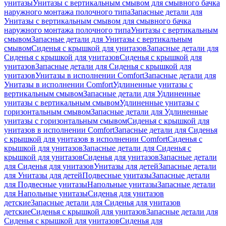
унитазы
Унитазы с вертикальным смывом для смывного бачка
наружного монтажа полочного типа
Запасные детали для
Унитазы с вертикальным смывом для смывного бачка
наружного монтажа полочного типа
Унитазы с вертикальным
смывом
Запасные детали для Унитазы с вертикальным
смывом
Сиденья с крышкой для унитазов
Запасные детали для
Сиденья с крышкой для унитазов
Сиденья с крышкой для
унитазов
Запасные детали для Сиденья с крышкой для
унитазов
Унитазы в исполнении Comfort
Запасные детали для
Унитазы в исполнении Comfort
Удлиненные унитазы с
вертикальным смывом
Запасные детали для Удлиненные
унитазы с вертикальным смывом
Удлиненные унитазы с
горизонтальным смывом
Запасные детали для Удлиненные
унитазы с горизонтальным смывом
Сиденья с крышкой для
унитазов в исполнении Comfort
Запасные детали для Сиденья
с крышкой для унитазов в исполнении Comfort
Сиденья с
крышкой для унитазов
Запасные детали для Сиденья с
крышкой для унитазов
Сиденья для унитазов
Запасные детали
для Сиденья для унитазов
Унитазы для детей
Запасные детали
для Унитазы для детей
Подвесные унитазы
Запасные детали
для Подвесные унитазы
Напольные унитазы
Запасные детали
для Напольные унитазы
Сиденья для унитазов
детские
Запасные детали для Сиденья для унитазов
детские
Сиденья с крышкой для унитазов
Запасные детали для
Сиденья с крышкой для унитазов
Сиденья для