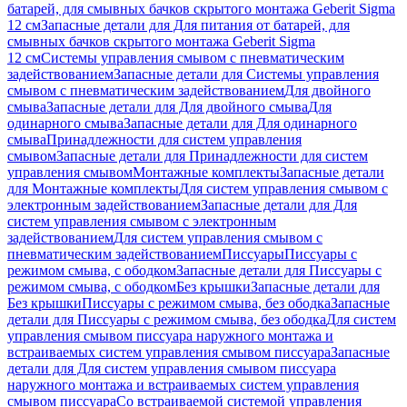
батарей, для смывных бачков скрытого монтажа Geberit Sigma
12 см
Запасные детали для Для питания от батарей, для
смывных бачков скрытого монтажа Geberit Sigma
12 см
Системы управления смывом с пневматическим
задействованием
Запасные детали для Системы управления
смывом с пневматическим задействованием
Для двойного
смыва
Запасные детали для Для двойного смыва
Для
одинарного смыва
Запасные детали для Для одинарного
смыва
Принадлежности для систем управления
смывом
Запасные детали для Принадлежности для систем
управления смывом
Монтажные комплекты
Запасные детали
для Монтажные комплекты
Для систем управления смывом с
электронным задействованием
Запасные детали для Для
систем управления смывом с электронным
задействованием
Для систем управления смывом с
пневматическим задействованием
Писсуары
Писсуары с
режимом смыва, с ободком
Запасные детали для Писсуары с
режимом смыва, с ободком
Без крышки
Запасные детали для
Без крышки
Писсуары с режимом смыва, без ободка
Запасные
детали для Писсуары с режимом смыва, без ободка
Для систем
управления смывом писсуара наружного монтажа и
встраиваемых систем управления смывом писсуара
Запасные
детали для Для систем управления смывом писсуара
наружного монтажа и встраиваемых систем управления
смывом писсуара
Со встраиваемой системой управления