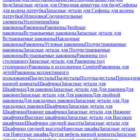
биде
Запасные детали для Отводная арматура для биде
Сифоны
для колена патрубка
Запасные детали для Сифоны для колена
патрубка
Облицовка
Соединительные
элементы
Уплотнения
Зона
раковины
Раковины
Раковины
Двойные
раковины
Встраиваемые раковины
Запасные детали для
Встраиваемые раковины
Накладные
раковины
Раковины
Угловые раковины
Полувстраиваемые
раковины
Запасные детали для Полувстраиваемые
раковины
Встраиваемые раковины
Раковины под
столешницу
Запасные детали для Раковины под
столешницу
Раковины в исполнении Comfort
Pаковины для
детей
Раковины коллективного
пользования
Пьедесталы
Пьедесталы
Полупьедесталы
Принадлеж
ванной комнаты
Шкафчики
Запасные детали для
Шкафчики
Для раковин
Запасные детали для Для раковин
Для
раковин
Запасные детали для Для раковин
Для двойной
раковины
Для накладных pаковин
Запасные детали для Для
накладных pаковин
Шкафчики
Запасные детали для
Шкафчики
Нижние шкафчики
Запасные детали для Нижние
шкафчики
Высокие шкафчики
Запасные детали для Высокие
шкафчики
Шкафчики средней высоты
Запасные детали для
Шкафчики средней высоты
Навесные шкафы
Запасные детали
для Навесные шкафы
Другая мебель ванной комнаты
Запасные
детали для Другая мебель ванной комнаты
Настенные