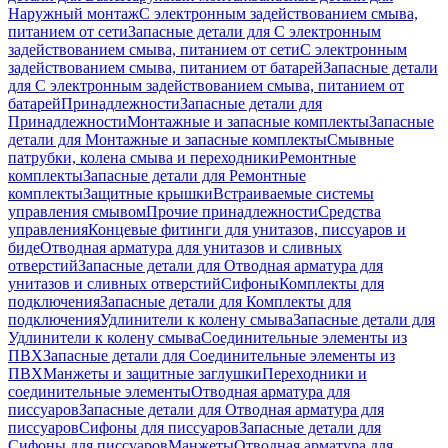
Наружный монтаж
С электронным задействованием смыва,
питанием от сети
Запасные детали для С электронным
задействованием смыва, питанием от сети
С электронным
задействованием смыва, питанием от батарей
Запасные детали
для С электронным задействованием смыва, питанием от
батарей
Принадлежности
Запасные детали для
Принадлежности
Монтажные и запасные комплекты
Запасные
детали для Монтажные и запасные комплекты
Смывные
патрубки, колена смыва и переходники
Ремонтные
комплекты
Запасные детали для Ремонтные
комплекты
Защитные крышки
Встраиваемые системы
управления смывом
Прочие принадлежности
Средства
управления
Концевые фитинги для унитазов, писсуаров и
биде
Отводная арматура для унитазов и сливных
отверстий
Запасные детали для Отводная арматура для
унитазов и сливных отверстий
Сифоны
Комплекты для
подключения
Запасные детали для Комплекты для
подключения
Удлинители к колену смыва
Запасные детали для
Удлинители к колену смыва
Соединительные элементы из
ПВХ
Запасные детали для Соединительные элементы из
ПВХ
Манжеты и защитные заглушки
Переходники и
соединительные элементы
Отводная арматура для
писсуаров
Запасные детали для Отводная арматура для
писсуаров
Cифоны для писсуаров
Запасные детали для
Cифоны для писсуаров
Манжеты
Отводная арматура для