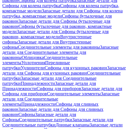
раковин
Сифоны для колена патрубка
Запасные детали для
Сифоны для колена патрубка
Сифоны для колена патрубка,
компактные модели
Запасные детали для Сифоны для колена
патрубка, компактные модели
Сифоны бутылочные для
раковин
Запасные детали для Сифоны бутылочные для
раковин
Сифоны бутылочные для раковин, компактные
модели
Запасные детали для Сифоны бутылочные для
раковин, компактные модели
Внутристенные
сифоны
Запасные детали для Внутристенные
сифоны
Соединительные элементы для раковины
Запасные
детали для Соединительные элементы для
раковины
Облицовка
Соединительные
элементы
Уплотнения
Переливные
патрубки
Удлинители
Сифоны для кухонных раковин
Запасные
детали для Сифоны для кухонных раковин
Соединительные
патрубки
Запасные детали для Соединительные
патрубки
Принадлежности
Запасные детали для
Принадлежности
Сифоны для приборов
Запасные детали для
Сифоны для приборов
Соединительные элементы
Запасные
детали для Соединительные
элементы
Принадлежности
Сифоны для сливных
раковин
Запасные детали для Сифоны для сливных
раковин
Сифоны
Запасные детали для
Сифоны
Соединительные патрубки
Запасные детали для
Соединительные патрубки
Донные клапаны
Запасные детали