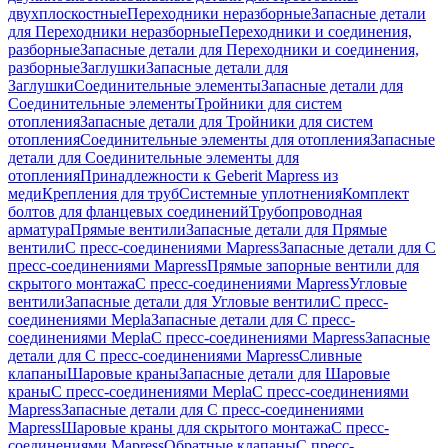
двухплоскостные
Переходники неразборные
Запасные детали
для Переходники неразборные
Переходники и соединения,
разборные
Запасные детали для Переходники и соединения,
разборные
Заглушки
Запасные детали для
Заглушки
Соединительные элементы
Запасные детали для
Соединительные элементы
Тройники для систем
отопления
Запасные детали для Тройники для систем
отопления
Соединительные элементы для отопления
Запасные
детали для Соединительные элементы для
отопления
Принадлежности к Geberit Mapress из
меди
Крепления для труб
Системные уплотнения
Комплект
болтов для фланцевых соединений
Трубопроводная
арматура
Прямые вентили
Запасные детали для Прямые
вентили
С пресс-соединениями Mapress
Запасные детали для С
пресс-соединениями Mapress
Прямые запорные вентили для
скрытого монтажа
С пресс-соединениями Mapress
Угловые
вентили
Запасные детали для Угловые вентили
С пресс-
соединениями Mepla
Запасные детали для С пресс-
соединениями Mepla
С пресс-соединениями Mapress
Запасные
детали для С пресс-соединениями Mapress
Сливные
клапаны
Шаровые краны
Запасные детали для Шаровые
краны
С пресс-соединениями Mepla
С пресс-соединениями
Mapress
Запасные детали для С пресс-соединениями
Mapress
Шаровые краны для скрытого монтажа
С пресс-
соединениями Mapress
Обратные клапаны
С пресс-