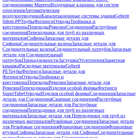
соединениями Mapress
Воздушные клапаны для систем
отопления
Автоматические
воздухоотводчики
Канализационные системы здания
Geberit
Silent-PP
Трубы
Фитинги
Отводы
Тройники и
крестовины
Переходы
Ревизии
Соединения
Раструбные
соединения
Переходники для труб из различных
материалов
Сифоны
Запасные детали для
Сифоны
Соединительные колена
Запасные детали для
Соединительные колена
Соединительный патрубок
Запасные
детали для Соединительный
патрубок
Принадлежности
Заглушки
Уплотнения
Защитная
крышка
Расходные материалы
Geberit
PE
Трубы
Фитинги
Запасные детали для
Фитинги
Отводы
Тройники и
крестовины
Переходы
Ревизии
Запасные детали для
Ревизии
Переходники
Изделия особой формы
Фитинги
SuperTube
Отводы
Изделия особой формы
Соединения
Запасные
детали для Соединения
Сварные соединения
Раструбные
соединения
Запасные детали для Раструбные
соединения
Переходники для труб из различных
материалов
Запасные детали для Переходники для труб из
различных материалов
Резьбовые соединения
Запасные детали
для Резьбовые соединения
Фланцевые соединения
Фланцевые
втулки
Сифоны
Запасные детали для Сифоны
Соединительные
колена
Запасные детали для Соединительные