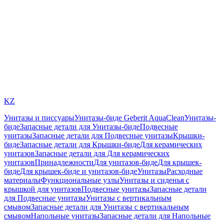
KZ
Унитазы и писсуары
Унитазы-биде Geberit AquaClean
Унитазы-
биде
Запасные детали для Унитазы-биде
Подвесные
унитазы
Запасные детали для Подвесные унитазы
Крышки-
биде
Запасные детали для Крышки-биде
Для керамических
унитазов
Запасные детали для Для керамических
унитазов
Принадлежности
Для унитазов-биде
Для крышек-
биде
Для крышек-биде и унитазов-биде
Унитазы
Расходные
материалы
Функциональные узлы
Унитазы и сиденья с
крышкой для унитазов
Подвесные унитазы
Запасные детали
для Подвесные унитазы
Унитазы с вертикальным
смывом
Запасные детали для Унитазы с вертикальным
смывом
Напольные унитазы
Запасные детали для Напольные