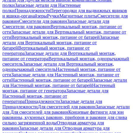
полки
Запасные детали для Настенные
полки
Принадлежности
Перегородки для выдвижных ящиков
и ящики-органайзеры
Ручки
Магнитные плиты
Смесители для
раковин
Смесители для раковин
Запасные детали для
Смесители для раковин
Вертикальный монтаж, питание от
сети
Запасные детали для Вертикальный монтаж, питание от
сети
Вертикальный монтаж, питание от батарей
Запасные
детали для Вертикальный монтаж, питание от
батарей
Вертикальный монтаж, питание от
генератора
Запасные детали для Вертикальный монтаж,
питание от генератора
Вертикальный монтаж, однорычажный
смеситель
Запасные детали для Вертикальный монтаж,
однорычажный смеситель
Настенный монтаж, питание от
сети
Запасные детали для Настенный монтаж, питание от
сети
Настенный монтаж, питание от батарей
Запасные детали
для Настенный монтаж, питание от батарей
Настенный
монтаж, питание от генератора
Запасные детали для
Настенный монтаж, питание от
генератора
Принадлежности
Запасные детали для
Принадлежности
Для смесителей для раковин
Запасные детали
для Для смесителей для раковин
Концевые фитинги для зон
раковины, кухонных раковин, приборов и раковин для слива
сильно загрязненной воды
Отводная арматура для
раковин
Запасные детали для Отводная арматура для