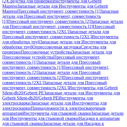
[2]
Средства для проверки
Инструменты для Geberit
Mapress
Запасные детали для Инструменты для Geberit
Mapress
Прессовый инструмент, совместимость [1]
Запасные
детали для Прессовый инструмент, совместимость
[1]
Прессовый инструмент, совместимость [2]
Запасные детали
для Прессовый инструмент, совместимость [2]
Прессовый
инструмент, совместимость [2XL]
Запасные детали для
Прессовый инструмент, совместимость [2XL]
Инструменты
для обработки труб
Запасные детали для Инструменты для
обработки труб
Опрессовочная заглушка
Средства для
проверки
Прессовочные устройства
Запасные детали для
Прессовочные устройства
Прессовый инструмент,
совместимость [1]
Запасные детали для Прессовый
инструмент, совместимость [1]
Прессовый инструмент,
совместимость [2]
Запасные детали для Прессовый
инструмент, совместимость [2]
Прессовый инструмент,
совместимость [2XL]
Запасные детали для Прессовый
инструмент, совместимость [2XL]
Инструменты для Geberit
Silent-db20/Geberit PE
Запасные детали для Инструменты для
Geberit Silent-db20/Geberit PE
Инструменты для
электросварки
Запасные детали для Инструменты для
электросварки
Принадлежности к электросварочным
аппаратам
Инструменты для стыковой сварки
Запасные детали
для Инструменты для стыковой сварки
Насадки к аппаратам
для стыковой сварки
Запасные детали для Насадки к