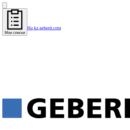
На kz.geberit.com
Мои списки