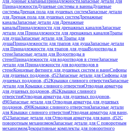
для Донные клапаны
Принадлежности
Запасные детали для
Принадлежности
Душевые системы и ванны
Душевые
системы
Дренаж пола для душевых систем
Запасные детали
для Дренаж пола для душевых систем
Дренажные
каналы
Запасные детали для Дренажные
каналы
Принадлежности для дренажных каналов
Запасные
детали для Принадлежности для дренажных каналов
Трапы
для душа
Запасные детали для Трапы для
душа
Принадлежности для трапов для душа
Запасные детали
для Принадлежности для трапов для душа
Водоотводы в
стене
Запасные детали для Водоотводы в
стене
Принадлежности для водоотводов в стене
Запасные
детали для Принадлежности для водоотводов в
стене
Концевые фитинги для душевых систем и ванн
Сифоны
для душевых поддонов, d52
Запасные детали для Сифоны для
душевых поддонов, d52
Крышки сливного отверстия
Запасные
детали для Крышки сливного отверстия
Отводная арматура
для душевых поддонов, d62
Крышки сливного
отверстия
Отводная арматура для душевых поддонов,
d90
Запасные детали для Отводная арматура для душевых
поддонов, d90
Крышки сливного отверстия
Запасные детали
для Крышки сливного отверстия
Отводная арматура для ванн,
d52
Запасные детали для Отводная арматура для ванн, d52
С
поворотным механизмом
Запасные детали для С поворотным
механизмом
Декоративные комплекты для поворотного