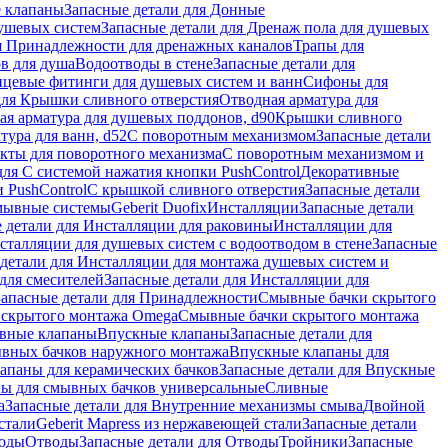
 клапаны
Запасные детали для Донные
душевых систем
Запасные детали для Дренаж пола для душевых
я Принадлежности для дренажных каналов
Трапы для
в для душа
Водоотводы в стене
Запасные детали для
цевые фитинги для душевых систем и ванн
Сифоны для
для Крышки сливного отверстия
Отводная арматура для
ая арматура для душевых поддонов, d90
Крышки сливного
тура для ванн, d52
С поворотным механизмом
Запасные детали
екты для поворотного механизма
С поворотным механизмом и
для С системой нажатия кнопки PushControl
Декоративные
 PushControl
С крышкой сливного отверстия
Запасные детали
мывные системы
Geberit Duofix
Инсталляции
Запасные детали
 детали для Инсталляции для раковины
Инсталляции для
сталляции для душевых систем с водоотводом в стене
Запасные
детали для Инсталляции для монтажа душевых систем и
для смесителей
Запасные детали для Инсталляции для
Запасные детали для Принадлежности
Смывные бачки скрытого
 скрытого монтажа Omega
Смывные бачки скрытого монтажа
ивные клапаны
Впускные клапаны
Запасные детали для
ывных бачков наружного монтажа
Впускные клапаны для
апаны для керамических бачков
Запасные детали для Впускные
ны для смывных бачков универсальные
Сливные
а
Запасные детали для Внутренние механизмы смыва
Двойной
стали
Geberit Mapress из нержавеющей стали
Запасные детали
ходы
Отводы
Запасные детали для Отводы
Тройники
Запасные