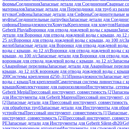
формы
Соединения
Запасные детали для Соединения
Сварные с
материалов
Запасные детали для Переходники для труб из разл
втулки
Сифоны
Запасные детали для Сифоны
Соединительные к
муфты
Соединительные патрубки
Запасные детали для Соедини
сифоны
Принадлежности
Хомуты
Крепления для хомутов
Направ
Geberit Pluvia
Воронки для отвода дождевой воды с крыши
Запа
детали для Воронки для отвода дождевой воды с крыши, до 12 
25 л/с
Воронки для отвода дождевой воды с крыши, до 100 л/с
За
желоб
Запасные детали для Воронки для отвода дождевой воды
воды с крыши, до 12 л/с
Воронки для отвода дождевой воды с кр
крыши, до 100 л/с
Запасные детали для Воронки для отвода дож
воронкам для отвода дождевой воды с крыши, до 12 л/с
Запасны
с
Аварийные переливы
Запасные детали для Аварийные перели
крыши, до 12 л/с
К воронкам для отвода дождевой воды с крыши,
200
Системы крепления d250–315
Принадлежности
Запасные де
воды с крыш
Для креплений
Самотечная система ливнестока с 
крыши
Комплектующие для пароизоляции
Инструменты, сетевы
Geberit Mepla
Прессовый инструмент, совместимость [2]
Запасны
для Инструменты для Geberit Mapress
Прессовый инструмент, со
[2]
Запасные детали для Прессовый инструмент, совместимость 
для обработки труб
Запасные детали для Инструменты для обра
устройства
Прессовый инструмент, совместимость [1]
Запасные 
инструмент, совместимость [2]
Прессовый инструмент, совмест
PE
Запасные детали для Инструменты для Geberit Silent-db20/Geb
электросварочным аппаратам
Инструменты для стыковой сварк