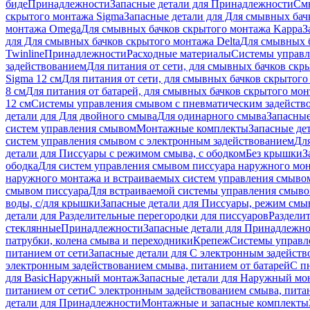
биде
Принадлежности
Запасные детали для Принадлежности
См
скрытого монтажа Sigma
Запасные детали для Для смывных бач
монтажа Omega
Для смывных бачков скрытого монтажа Kappa
З
для Для смывных бачков скрытого монтажа Delta
Для смывных б
Twinline
Принадлежности
Расходные материалы
Системы управл
задействованием
Для питания от сети, для смывных бачков скры
Sigma 12 см
Для питания от сети, для смывных бачков скрытого 
8 см
Для питания от батарей, для смывных бачков скрытого монт
12 см
Системы управления смывом с пневматическим задейств
детали для Для двойного смыва
Для одинарного смыва
Запасные
систем управления смывом
Монтажные комплекты
Запасные де
систем управления смывом с электронным задействованием
Дл
детали для Писсуары с режимом смыва, с ободком
Без крышки
З
ободка
Для систем управления смывом писсуара наружного мон
наружного монтажа и встраиваемых систем управления смыво
смывом писсуара
Для встраиваемой системы управления смыво
воды, с/для крышки
Запасные детали для Писсуары, режим смыв
детали для Разделительные перегородки для писсуаров
Раздели
стеклянные
Принадлежности
Запасные детали для Принадлежн
патрубки, колена смыва и переходники
Крепеж
Системы управл
питанием от сети
Запасные детали для С электронным задейств
электронным задействованием смыва, питанием от батарей
С п
для Basic
Наружный монтаж
Запасные детали для Наружный мо
питанием от сети
С электронным задействованием смыва, питан
детали для Принадлежности
Монтажные и запасные комплекты