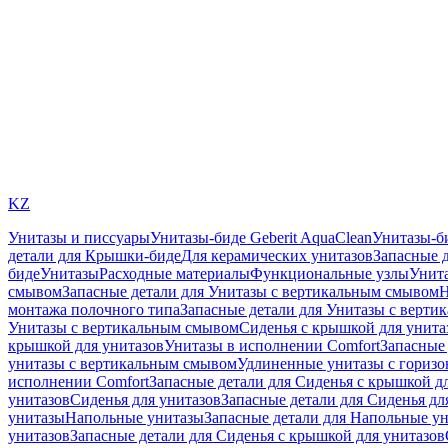
KZ
Унитазы и писсуары
Унитазы-биде Geberit AquaClean
Унитазы-б
детали для Крышки-биде
Для керамических унитазов
Запасные 
биде
Унитазы
Расходные материалы
Функциональные узлы
Унита
смывом
Запасные детали для Унитазы с вертикальным смывом
Н
монтажа полочного типа
Запасные детали для Унитазы с верти
Унитазы с вертикальным смывом
Сиденья с крышкой для унита
крышкой для унитазов
Унитазы в исполнении Comfort
Запасные 
унитазы с вертикальным смывом
Удлиненные унитазы с гориз
исполнении Comfort
Запасные детали для Сиденья с крышкой д
унитазов
Сиденья для унитазов
Запасные детали для Сиденья дл
унитазы
Напольные унитазы
Запасные детали для Напольные у
унитазов
Запасные детали для Сиденья с крышкой для унитазов