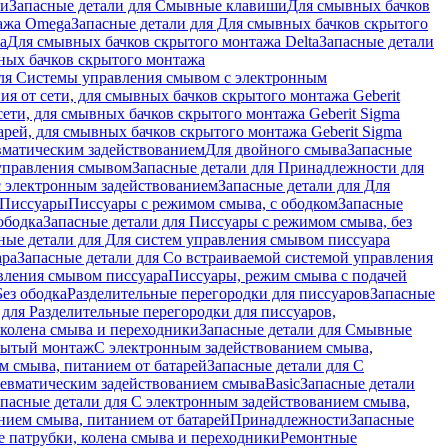
ши
Запасные детали для Смывные клавиши
Для смывных бачков
ажа Omega
Запасные детали для Для смывных бачков скрытого
a
Для смывных бачков скрытого монтажа Delta
Запасные детали
ных бачков скрытого монтажа
для Системы управления смывом с электронным
ия от сети, для смывных бачков скрытого монтажа Geberit
сети, для смывных бачков скрытого монтажа Geberit Sigma
арей, для смывных бачков скрытого монтажа Geberit Sigma
вматическим задействованием
Для двойного смыва
Запасные
управления смывом
Запасные детали для Принадлежности для
с электронным задействованием
Запасные детали для Для
Писсуары
Писсуары с режимом смыва, с ободком
Запасные
ободка
Запасные детали для Писсуары с режимом смыва, без
ные детали для Для систем управления смывом писсуара
ара
Запасные детали для Со встраиваемой системой управления
авления смывом писсуара
Писсуары, режим смыва с подачей
Без ободка
Разделительные перегородки для писсуаров
Запасные
 для Разделительные перегородки для писсуаров,
колена смыва и переходники
Запасные детали для Смывные
рытый монтаж
С электронным задействованием смыва,
м смыва, питанием от батарей
Запасные детали для С
невматическим задействованием смыва
Basic
Запасные детали
апасные детали для С электронным задействованием смыва,
нием смыва, питанием от батарей
Принадлежности
Запасные
 патрубки, колена смыва и переходники
Ремонтные