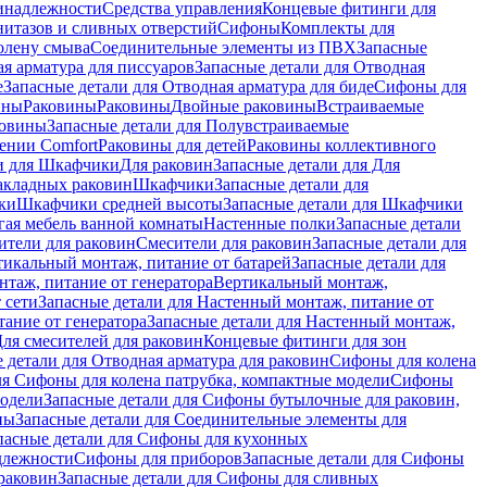
инадлежности
Средства управления
Концевые фитинги для
нитазов и сливных отверстий
Сифоны
Комплекты для
колену смыва
Соединительные элементы из ПВХ
Запасные
я арматура для писсуаров
Запасные детали для Отводная
е
Запасные детали для Отводная арматура для биде
Сифоны для
ины
Раковины
Раковины
Двойные раковины
Встраиваемые
ковины
Запасные детали для Полувстраиваемые
ении Comfort
Pаковины для детей
Раковины коллективного
и для Шкафчики
Для раковин
Запасные детали для Для
накладных pаковин
Шкафчики
Запасные детали для
ки
Шкафчики средней высоты
Запасные детали для Шкафчики
гая мебель ванной комнаты
Настенные полки
Запасные детали
ители для раковин
Смесители для раковин
Запасные детали для
тикальный монтаж, питание от батарей
Запасные детали для
нтаж, питание от генератора
Вертикальный монтаж,
 сети
Запасные детали для Настенный монтаж, питание от
ание от генератора
Запасные детали для Настенный монтаж,
Для смесителей для раковин
Концевые фитинги для зон
 детали для Отводная арматура для раковин
Сифоны для колена
ля Сифоны для колена патрубка, компактные модели
Сифоны
модели
Запасные детали для Сифоны бутылочные для раковин,
ны
Запасные детали для Соединительные элементы для
пасные детали для Сифоны для кухонных
длежности
Сифоны для приборов
Запасные детали для Сифоны
раковин
Запасные детали для Сифоны для сливных