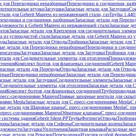
и для Переходники неразборные
Переходники и соединения, раз
лотнительные втулки
Заглушки
Запасные детали для Заглушки
Со
тали для Geberit Mapress из нержавеющей стали, газ
Трубы 1.440
реходники и соединения, разборные
Запасные детали для Перехо
длежности к Geberit Mapress из нержавеющей стали
Запасные де
нтов
Запасные детали для Крепления для соединительных элеме
ss из углеродистой стали
Запасные детали для Geberit Mapress из 
оды
Запасные детали для Отводы
Тройники
Запасные детали для 
ые детали для Переходники неразборные
Переходники и соедине
пенсаторы
Заглушки
Запасные детали для Заглушки
Тройники для 
етали для Соединительные элементы для отопления
Принадлежнос
отнения
Комплект болтов для фланцевых соединений
Geberit Mapr
пасные детали для Переходы
Отводы
Запасные детали для Отвод
стные
Переходники неразборные
Запасные детали для Переходник
асные детали для Заглушки
Соединительные элементы
Запасные 
я
Соединительные элементы для отопления
Запасные детали для 
ния
Комплект болтов для фланцевых соединений
Трубопроводная
пресс-соединениями Mapress
Прямые запорные вентили для скры
ниями Mepla
Запасные детали для С пресс-соединениями Mepla
С 
ные детали для Шаровые краны
С пресс-соединениями Mepla
С пр
 пресс-соединениями Mapress
Обратные клапаны
С пресс-соедине
 системы здания
Geberit Silent-PP
Трубы
Фитинги
Отводы
Тройник
фоны
Запасные детали для Сифоны
Соединительные колена
Запас
длежности
Заглушки
Уплотнения
Защитная крышка
Расходные ма
асные детали для Ревизии
Переходники
Изделия особой формы
Фи