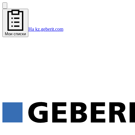
На kz.geberit.com
Мои списки