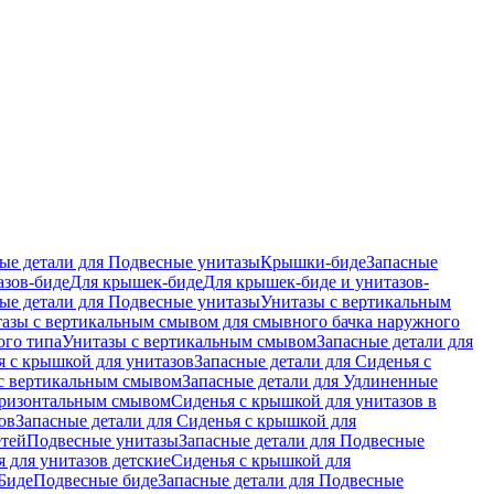
ые детали для Подвесные унитазы
Крышки-биде
Запасные
азов-биде
Для крышек-биде
Для крышек-биде и унитазов-
ые детали для Подвесные унитазы
Унитазы с вертикальным
азы с вертикальным смывом для смывного бачка наружного
ого типа
Унитазы с вертикальным смывом
Запасные детали для
я с крышкой для унитазов
Запасные детали для Сиденья с
с вертикальным смывом
Запасные детали для Удлиненные
горизонтальным смывом
Сиденья с крышкой для унитазов в
ов
Запасные детали для Сиденья с крышкой для
етей
Подвесные унитазы
Запасные детали для Подвесные
я для унитазов детские
Сиденья с крышкой для
Биде
Подвесные биде
Запасные детали для Подвесные