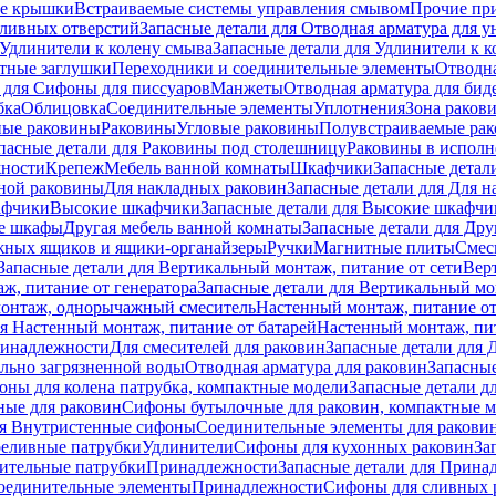
е крышки
Встраиваемые системы управления смывом
Прочие пр
сливных отверстий
Запасные детали для Отводная арматура для у
Удлинители к колену смыва
Запасные детали для Удлинители к 
тные заглушки
Переходники и соединительные элементы
Отводна
 для Cифоны для писсуаров
Манжеты
Отводная арматура для бид
бка
Облицовка
Соединительные элементы
Уплотнения
Зона раков
ные раковины
Раковины
Угловые раковины
Полувстраиваемые ра
пасные детали для Раковины под столешницу
Раковины в исполн
ности
Крепеж
Мебель ванной комнаты
Шкафчики
Запасные детал
ной раковины
Для накладных pаковин
Запасные детали для Для 
афчики
Высокие шкафчики
Запасные детали для Высокие шкафчи
ые шкафы
Другая мебель ванной комнаты
Запасные детали для Дру
жных ящиков и ящики-органайзеры
Ручки
Магнитные плиты
Смес
Запасные детали для Вертикальный монтаж, питание от сети
Вер
ж, питание от генератора
Запасные детали для Вертикальный мо
монтаж, однорычажный смеситель
Настенный монтаж, питание от
ля Настенный монтаж, питание от батарей
Настенный монтаж, пит
ринадлежности
Для смесителей для раковин
Запасные детали для 
ильно загрязненной воды
Отводная арматура для раковин
Запасные
ны для колена патрубка, компактные модели
Запасные детали д
ные для раковин
Сифоны бутылочные для раковин, компактные 
ля Внутристенные сифоны
Соединительные элементы для ракови
еливные патрубки
Удлинители
Сифоны для кухонных раковин
За
нительные патрубки
Принадлежности
Запасные детали для Прина
Соединительные элементы
Принадлежности
Сифоны для сливных 