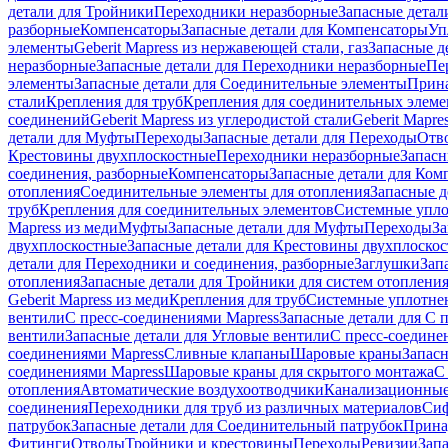
детали для Тройники
Переходники неразборные
Запасные детал
разборные
Компенсаторы
Запасные детали для Компенсаторы
Уп
элементы
Geberit Mapress из нержавеющей стали, газ
Запасные де
неразборные
Запасные детали для Переходники неразборные
Пе
элементы
Запасные детали для Соединительные элементы
Прина
стали
Крепления для труб
Крепления для соединительных элеме
соединений
Geberit Mapress из углеродистой стали
Geberit Mapre
детали для Муфты
Переходы
Запасные детали для Переходы
Отв
Крестовины двухплоскостные
Переходники неразборные
Запасн
соединения, разборные
Компенсаторы
Запасные детали для Ком
отопления
Соединительные элементы для отопления
Запасные д
труб
Крепления для соединительных элементов
Системные упл
Mapress из меди
Муфты
Запасные детали для Муфты
Переходы
За
двухплоскостные
Запасные детали для Крестовины двухплоско
детали для Переходники и соединения, разборные
Заглушки
Зап
отопления
Запасные детали для Тройники для систем отоплени
Geberit Mapress из меди
Крепления для труб
Системные уплотне
вентили
С пресс-соединениями Mapress
Запасные детали для С 
вентили
Запасные детали для Угловые вентили
С пресс-соедине
соединениями Mapress
Сливные клапаны
Шаровые краны
Запас
соединениями Mapress
Шаровые краны для скрытого монтажа
С
отопления
Автоматические воздухоотводчики
Канализационные
соединения
Переходники для труб из различных материалов
Си
патрубок
Запасные детали для Соединительный патрубок
Прина
Фитинги
Отводы
Тройники и крестовины
Переходы
Ревизии
Зап