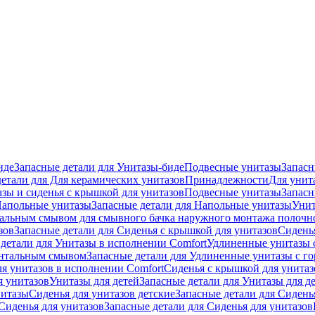
иде
Запасные детали для Унитазы-биде
Подвесные унитазы
Запасн
детали для Для керамических унитазов
Принадлежности
Для унит
зы и сиденья с крышкой для унитазов
Подвесные унитазы
Запасн
апольные унитазы
Запасные детали для Напольные унитазы
Унит
кальным смывом для смывного бачка наружного монтажа полочн
зов
Запасные детали для Сиденья с крышкой для унитазов
Сидень
детали для Унитазы в исполнении Comfort
Удлиненные унитазы 
онтальным смывом
Запасные детали для Удлиненные унитазы с 
ля унитазов в исполнении Comfort
Сиденья с крышкой для унитаз
я унитазов
Унитазы для детей
Запасные детали для Унитазы для д
нитазы
Сиденья для унитазов детские
Запасные детали для Сидень
Сиденья для унитазов
Запасные детали для Сиденья для унитазов