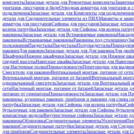
комплекты
Запасные детали для Ремонтные комплекты
Защитны
унитазов, писсуаров и биде
Отводная арматура для унитазов и 
подключения
Запасные детали для Комплекты для подключения
детали для Соединительные элементы из ПВХ
Манжеты и защи
арматура для писсуаров
Cифоны для писсуаров
Запасные детали
колена патрубка
Запасные детали для Сифоны для колена патру
раковины
Запасные детали для Встраиваемые раковины
Наклад
раковины
Встраиваемые раковины
Раковины под столешницу
За
пользования
Пьедесталы
Пьедесталы
Полупьедесталы
Принадлеж
раковин
Для раковин
Запасные детали для Для раковин
Для двой
Шкафчики
Нижние шкафчики
Запасные детали для Нижние шк
средней высоты
Навесные шкафы
Запасные детали для Навесн
для Настенные полки
Принадлежности
Перегородки для выдви
Смесители для раковин
Вертикальный монтаж, питание от сети
Вертикальный монтаж, питание от батарей
Вертикальный монта
однорычажный смеситель
Запасные детали для Вертикальный 
сети
Настенный монтаж, питание от батарей
Запасные детали д
питание от генератора
Принадлежности
Запасные детали для П
раковины, кухонных раковин, приборов и раковин для слива с
патрубка
Запасные детали для Сифоны для колена патрубка
Сифо
бутылочные для раковин
Запасные детали для Сифоны бутылоч
компактные модели
Внутристенные сифоны
Запасные детали д
раковины
Облицовка
Соединительные элементы
Уплотнения
Пер
раковин
Соединительные патрубки
Запасные детали для Соеди
для приборов
Соединительные элементы
Запасные детали для 