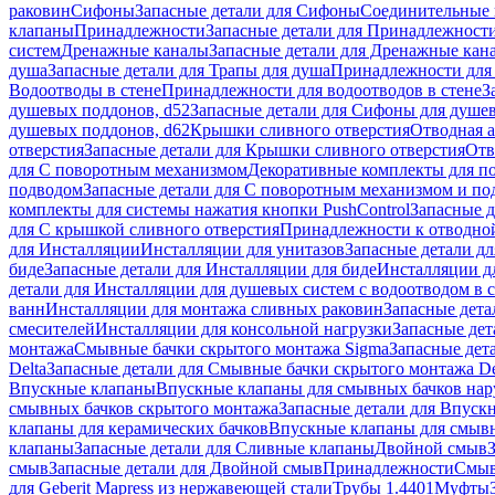
раковин
Сифоны
Запасные детали для Сифоны
Соединительные 
клапаны
Принадлежности
Запасные детали для Принадлежност
систем
Дренажные каналы
Запасные детали для Дренажные кан
душа
Запасные детали для Трапы для душа
Принадлежности для 
Водоотводы в стене
Принадлежности для водоотводов в стене
З
душевых поддонов, d52
Запасные детали для Сифоны для душе
душевых поддонов, d62
Крышки сливного отверстия
Отводная а
отверстия
Запасные детали для Крышки сливного отверстия
Отв
для С поворотным механизмом
Декоративные комплекты для п
подводом
Запасные детали для С поворотным механизмом и по
комплекты для системы нажатия кнопки PushControl
Запасные д
для С крышкой сливного отверстия
Принадлежности к отводной
для Инсталляции
Инсталляции для унитазов
Запасные детали дл
биде
Запасные детали для Инсталляции для биде
Инсталляции д
детали для Инсталляции для душевых систем с водоотводом в 
ванн
Инсталляции для монтажа сливных раковин
Запасные дета
смесителей
Инсталляции для консольной нагрузки
Запасные дет
монтажа
Смывные бачки скрытого монтажа Sigma
Запасные дет
Delta
Запасные детали для Смывные бачки скрытого монтажа De
Впускные клапаны
Впускные клапаны для смывных бачков на
смывных бачков скрытого монтажа
Запасные детали для Впуск
клапаны для керамических бачков
Впускные клапаны для смывн
клапаны
Запасные детали для Сливные клапаны
Двойной смыв
смыв
Запасные детали для Двойной смыв
Принадлежности
Смыв
для Geberit Mapress из нержавеющей стали
Трубы 1.4401
Муфты