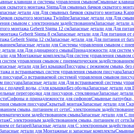
ывные клавиши и системы управления смывом
Смывные клави
ков скрытого монтажа Sigma
Для смывных бачков скрытого монт
апасные детали для Для смывных бачков скрытого монтажа Kapp
ачков скрытого монтажа Twinline
Запасные детали для Для смыв
ения смывом с электронным задействованием
Запасные детали 
того монтажа Geberit Sigma 12 см
Запасные детали для Для питан
монтажа Geberit Sigma 8 см
Запасные детали для Для питания от 
ажа Geberit Sigma 12 см
Запасные детали для Для питания от бат
ованием
Запасные детали для Системы управления смывом с пне
 детали для Для одинарного смыва
Принадлежности для систем 
тали для Монтажные комплекты
Для систем управления смывом 
я систем управления смывом с пневматическим задействованием
апасные детали для Без крышки
Писсуары с режимом смыва, без 
тажа и встраиваемых систем управления смывом писсуара
Запас
м писсуара
Со встраиваемой системой управления смывом писсу
м писсуара
Запасные детали для Для встраиваемой системы упр
а с подачей воды, с/для крышки
Без ободка
Запасные детали для 
тельные перегородки для писсуаров, стеклянные
Запасные детали
ости
Сифоны и принадлежности для сифонов
Смывные патрубки, 
ения смывом писсуара
Скрытый монтаж
Запасные детали для Ск
ованием смыва, питанием от сети
С электронным задействование
невматическим задействованием смыва
Запасные детали для С п
нтаж
С электронным задействованием смыва, питанием от сети
З
ием от батарей
Запасные детали для С электронным задействова
Запасные детали для Монтажные и запасные комплекты
Смывные