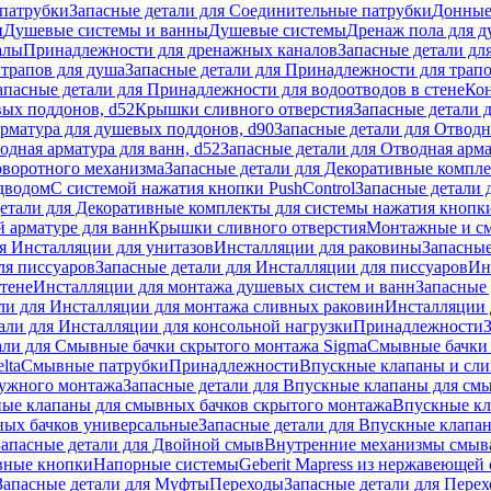
патрубки
Запасные детали для Соединительные патрубки
Донные
и
Душевые системы и ванны
Душевые системы
Дренаж пола для 
алы
Принадлежности для дренажных каналов
Запасные детали дл
трапов для душа
Запасные детали для Принадлежности для трапо
апасные детали для Принадлежности для водоотводов в стене
Кон
вых поддонов, d52
Крышки сливного отверстия
Запасные детали 
рматура для душевых поддонов, d90
Запасные детали для Отводн
одная арматура для ванн, d52
Запасные детали для Отводная арма
оворотного механизма
Запасные детали для Декоративные компл
дводом
С системой нажатия кнопки PushControl
Запасные детали 
етали для Декоративные комплекты для системы нажатия кнопки
 арматуре для ванн
Крышки сливного отверстия
Монтажные и с
я Инсталляции для унитазов
Инсталляции для раковины
Запасные
ля писсуаров
Запасные детали для Инсталляции для писсуаров
Ин
стене
Инсталляции для монтажа душевых систем и ванн
Запасные 
ли для Инсталляции для монтажа сливных раковин
Инсталляции 
али для Инсталляции для консольной нагрузки
Принадлежности
али для Смывные бачки скрытого монтажа Sigma
Смывные бачки
lta
Смывные патрубки
Принадлежности
Впускные клапаны и сл
ружного монтажа
Запасные детали для Впускные клапаны для см
ные клапаны для смывных бачков скрытого монтажа
Впускные кл
ых бачков универсальные
Запасные детали для Впускные клапа
Запасные детали для Двойной смыв
Внутренние механизмы смыв
ные кнопки
Напорные системы
Geberit Mapress из нержавеющей 
Запасные детали для Муфты
Переходы
Запасные детали для Пере