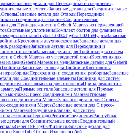
борные
Запасные детали для Переходники и соединения,
единительные элементы
Запасные детали для Соединительные
1
Отводы
Запасные детали для Отводы
Переходники
дники и соединения, разборные
Соединительные
тали для Принадлежности к Geberit Mapress из нержавеющей
нтов
Системные уплотнения
Комплект болтов для фланцевых
углеродистой стали
Трубы 1.0034
Трубы 1.0215
Муфты
Запасные
Тройники
Крестовины двухплоскостные
Запасные детали для
ния, разборные
Запасные детали для Переходники и
систем отопления
Запасные детали для Тройники для систем
ти к Geberit Mapress из углеродистой стали
Крепления для
ess из меди
Geberit Mapress из меди
Запасные детали для Geberit
ы
Тройники
Запасные детали для Тройники
Крестовины
и неразборные
Переходники и соединения, разборные
Запасные
детали для Соединительные элементы
Тройники для систем
Соединительные элементы для отопления
Принадлежности к
 арматура
Прямые вентили
Запасные детали для Прямые
того монтажа
С пресс-соединениями Mapress
Угловые
пресс-соединениями Mapress
Запасные детали для С пресс-
есс-соединениями Mapress
Запасные детали для С пресс-
ниями Mapress
Воздушные клапаны для систем
и и крестовины
Переходы
Ревизии
Соединения
Раструбные
ные детали для Соединительные колена
Соединительный
териалы
Geberit PE
Трубы
Фитинги
Запасные детали для
тинги SuperTube
Отводы
Изделия особой