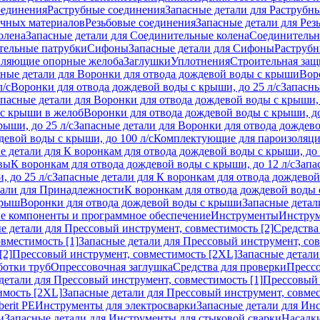
оединения
Раструбные соединения
Запасные детали для Раструбн
ичных материалов
Резьбовые соединения
Запасные детали для Рез
олена
Запасные детали для Соединительные колена
Соединитель
тельные патрубки
Сифоны
Запасные детали для Сифоны
Раструб
ляющие опорные желоба
Заглушки
Уплотнения
Строительная защ
сные детали для Воронки для отвода дождевой воды с крыши
Вор
л/с
Воронки для отвода дождевой воды с крыши, до 25 л/с
Запасны
пасные детали для Воронки для отвода дождевой воды с крыши, 
 с крыши в желоб
Воронки для отвода дождевой воды с крыши, до
ыши, до 25 л/с
Запасные детали для Воронки для отвода дождево
девой воды с крыши, до 100 л/с
Комплектующие для пароизоляц
е детали для К воронкам для отвода дождевой воды с крыши, до 
вы
К воронкам для отвода дождевой воды с крыши, до 12 л/с
Запа
 до 25 л/с
Запасные детали для К воронкам для отвода дождевой 
тали для Принадлежности
К воронкам для отвода дождевой воды
крыш
Воронки для отвода дождевой воды с крыши
Запасные детал
е компоненты и программное обеспечение
Инструменты
Инструм
е детали для Прессовый инструмент, совместимость [2]
Средства
вместимость [1]
Запасные детали для Прессовый инструмент, сов
[2]
Прессовый инструмент, совместимость [2XL]
Запасные детали
ботки труб
Опрессовочная заглушка
Средства для проверки
Прессо
детали для Прессовый инструмент, совместимость [1]
Прессовый 
имость [2XL]
Запасные детали для Прессовый инструмент, совме
erit PE
Инструменты для электросварки
Запасные детали для Ин
и
Запасные детали для Инструменты для стыковой сварки
Насадки