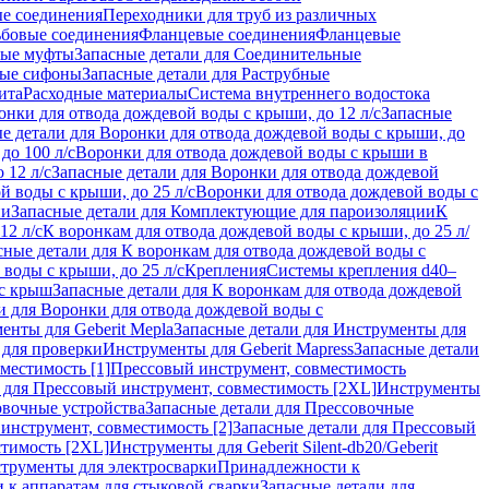
ые соединения
Переходники для труб из различных
ьбовые соединения
Фланцевые соединения
Фланцевые
ные муфты
Запасные детали для Соединительные
ные сифоны
Запасные детали для Раструбные
ита
Расходные материалы
Система внутреннего водостока
онки для отвода дождевой воды с крыши, до 12 л/с
Запасные
е детали для Воронки для отвода дождевой воды с крыши, до
до 100 л/с
Воронки для отвода дождевой воды с крыши в
 12 л/с
Запасные детали для Воронки для отвода дождевой
й воды с крыши, до 25 л/с
Воронки для отвода дождевой воды с
ии
Запасные детали для Комплектующие для пароизоляции
К
12 л/с
К воронкам для отвода дождевой воды с крыши, до 25 л/
сные детали для К воронкам для отвода дождевой воды с
воды с крыши, до 25 л/с
Крепления
Системы крепления d40–
 с крыш
Запасные детали для К воронкам для отвода дождевой
и для Воронки для отвода дождевой воды с
енты для Geberit Mepla
Запасные детали для Инструменты для
 для проверки
Инструменты для Geberit Mapress
Запасные детали
местимость [1]
Прессовый инструмент, совместимость
 для Прессовый инструмент, совместимость [2XL]
Инструменты
вочные устройства
Запасные детали для Прессовочные
инструмент, совместимость [2]
Запасные детали для Прессовый
стимость [2XL]
Инструменты для Geberit Silent-db20/Geberit
струменты для электросварки
Принадлежности к
 к аппаратам для стыковой сварки
Запасные детали для