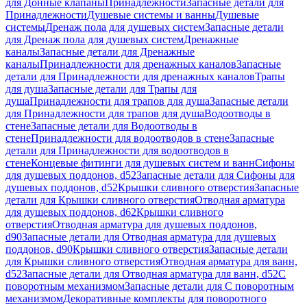
для Донные клапаны
Принадлежности
Запасные детали для
Принадлежности
Душевые системы и ванны
Душевые
системы
Дренаж пола для душевых систем
Запасные детали
для Дренаж пола для душевых систем
Дренажные
каналы
Запасные детали для Дренажные
каналы
Принадлежности для дренажных каналов
Запасные
детали для Принадлежности для дренажных каналов
Трапы
для душа
Запасные детали для Трапы для
душа
Принадлежности для трапов для душа
Запасные детали
для Принадлежности для трапов для душа
Водоотводы в
стене
Запасные детали для Водоотводы в
стене
Принадлежности для водоотводов в стене
Запасные
детали для Принадлежности для водоотводов в
стене
Концевые фитинги для душевых систем и ванн
Сифоны
для душевых поддонов, d52
Запасные детали для Сифоны для
душевых поддонов, d52
Крышки сливного отверстия
Запасные
детали для Крышки сливного отверстия
Отводная арматура
для душевых поддонов, d62
Крышки сливного
отверстия
Отводная арматура для душевых поддонов,
d90
Запасные детали для Отводная арматура для душевых
поддонов, d90
Крышки сливного отверстия
Запасные детали
для Крышки сливного отверстия
Отводная арматура для ванн,
d52
Запасные детали для Отводная арматура для ванн, d52
С
поворотным механизмом
Запасные детали для С поворотным
механизмом
Декоративные комплекты для поворотного