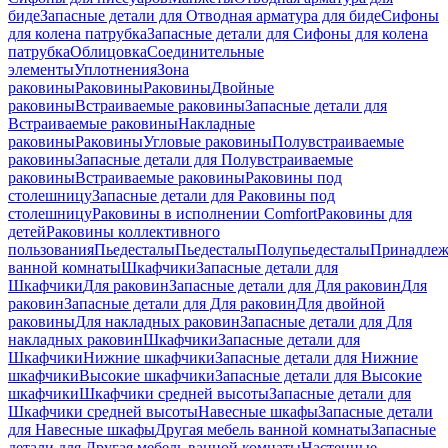
биде
Запасные детали для Отводная арматура для биде
Сифоны
для колена патрубка
Запасные детали для Сифоны для колена
патрубка
Облицовка
Соединительные
элементы
Уплотнения
Зона
раковины
Раковины
Раковины
Двойные
раковины
Встраиваемые раковины
Запасные детали для
Встраиваемые раковины
Накладные
раковины
Раковины
Угловые раковины
Полувстраиваемые
раковины
Запасные детали для Полувстраиваемые
раковины
Встраиваемые раковины
Раковины под
столешницу
Запасные детали для Раковины под
столешницу
Раковины в исполнении Comfort
Pаковины для
детей
Раковины коллективного
пользования
Пьедесталы
Пьедесталы
Полупьедесталы
Принадлеж
ванной комнаты
Шкафчики
Запасные детали для
Шкафчики
Для раковин
Запасные детали для Для раковин
Для
раковин
Запасные детали для Для раковин
Для двойной
раковины
Для накладных pаковин
Запасные детали для Для
накладных pаковин
Шкафчики
Запасные детали для
Шкафчики
Нижние шкафчики
Запасные детали для Нижние
шкафчики
Высокие шкафчики
Запасные детали для Высокие
шкафчики
Шкафчики средней высоты
Запасные детали для
Шкафчики средней высоты
Навесные шкафы
Запасные детали
для Навесные шкафы
Другая мебель ванной комнаты
Запасные
детали для Другая мебель ванной комнаты
Настенные