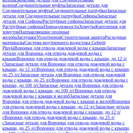
колена
Соединительные муфты
Запасные детали для
Соединительные муфты
Соединительные патрубки
Запасные
детали для Соединительные патрубки
Сифоны
Запасные
детали для Сифоны
Раструбные сифоны
Запасные детали для
Раструбные сифоны
Принадлежности
Хомуты
Крепления для
хомутов
Направляющие опорные
желоба
Заглушки
Уплотнения
Строительная защита
Расходные
материалы
Система внутреннего водостока Geberit
Pluvia
Воронки для отвода дождевой воды с крыши
Запасные
детали для Воронки для отвода дождевой воды с
крыши
Воронки для отвода дождевой воды с крыши, до 12 л/
с
Запасные детали для Воронки для отвода дождевой воды с
крыши, до 12 л/с
Воронки для отвода дождевой воды с крыши,
до 25 л/с
Запасные детали для Воронки для отвода дождевой
воды с крыши, до 25 л/с
Воронки для отвода дождевой воды с
крыши, до 100 л/с
Запасные детали для Воронки для отвода
дождевой воды с крыши, до 100 л/с
Воронки для отвода
дождевой воды с крыши в желоб
Запасные детали для
Воронки для отвода дождевой воды с крыши в желоб
Воронки
для отвода дождевой воды с крыши, до 12 л/с
Запасные детали
для Воронки для отвода дождевой воды с крыши, до 12 л/
с
Воронки для отвода дождевой воды с крыши, до 25 л/
с
Запасные детали для Воронки для отвода дождевой воды с
крыши, до 25 л/с
Воронки для отвода дождевой воды с крыши,