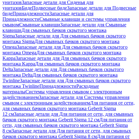
унитазов
Запасные детали для Сиденья для
унитазов
Биде
Подвесные биде
Запасные детали для Подвесные
биде
Принадлежности
Запасные детали для
Принадлежности
Смывные клавиши и системы управления
смывом
Смывные клавиши
Запасные детали для Смывные
клавиши
Для смывных бачков скрытого монтажа
Sigma
Запасные детали для Для смывных бачков скрытого
монтажа Sigma
Для смывных бачков скрытого монтажа
Omega
Запасные детали для Для смывных бачков скрытого
монтажа Omega
Для смывных бачков скрытого монтажа
Kappa
Запасные детали для Для смывных бачков скрытого
монтажа Kappa
Для смывных бачков скрытого монтажа
Delta
Запасные детали для Для смывных бачков скрытого
монтажа Delta
Для смывных бачков скрытого монтажа
Twinline
Запасные детали для Для смывных бачков скрытого
монтажа Twinline
Принадлежности
Расходные
материалы
Системы управления смывом с электронным
задействованием
Запасные детали для Системы управления
смывом с электронным задействованием
Для питания от сети,
для смывных бачков скрытого монтажа Geberit Sigma
12 см
Запасные детали для Для питания от сети, для смывных
бачков скрытого монтажа Geberit Sigma 12 см
Для питания от
сети, для смывных бачков скрытого монтажа Geberit Sigma
8 см
Запасные детали для Для питания от сети, для смывных
бачков скрытого монтажа Geberit Sigma 8 см
Для питания от