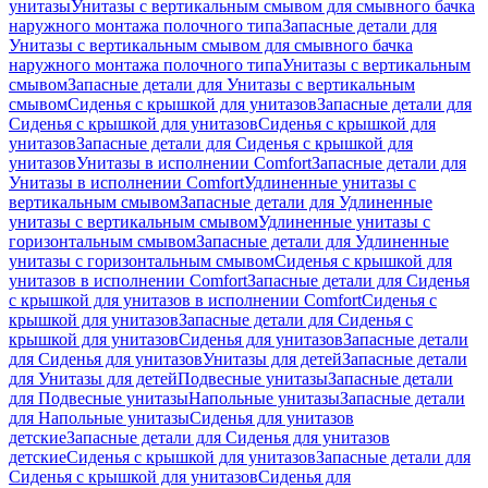
унитазы
Унитазы с вертикальным смывом для смывного бачка
наружного монтажа полочного типа
Запасные детали для
Унитазы с вертикальным смывом для смывного бачка
наружного монтажа полочного типа
Унитазы с вертикальным
смывом
Запасные детали для Унитазы с вертикальным
смывом
Сиденья с крышкой для унитазов
Запасные детали для
Сиденья с крышкой для унитазов
Сиденья с крышкой для
унитазов
Запасные детали для Сиденья с крышкой для
унитазов
Унитазы в исполнении Comfort
Запасные детали для
Унитазы в исполнении Comfort
Удлиненные унитазы с
вертикальным смывом
Запасные детали для Удлиненные
унитазы с вертикальным смывом
Удлиненные унитазы с
горизонтальным смывом
Запасные детали для Удлиненные
унитазы с горизонтальным смывом
Сиденья с крышкой для
унитазов в исполнении Comfort
Запасные детали для Сиденья
с крышкой для унитазов в исполнении Comfort
Сиденья с
крышкой для унитазов
Запасные детали для Сиденья с
крышкой для унитазов
Сиденья для унитазов
Запасные детали
для Сиденья для унитазов
Унитазы для детей
Запасные детали
для Унитазы для детей
Подвесные унитазы
Запасные детали
для Подвесные унитазы
Напольные унитазы
Запасные детали
для Напольные унитазы
Сиденья для унитазов
детские
Запасные детали для Сиденья для унитазов
детские
Сиденья с крышкой для унитазов
Запасные детали для
Сиденья с крышкой для унитазов
Сиденья для