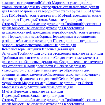
фланцевых соединений
Geberit Mapress из углеродистой
стали
Geberit Mapress из углеродистой стали
Запасные детали
для Geberit Mapress из углеродистой стали
Трубы 1.0034
Трубы
1.0215
Муфты
Запасные детали для Муфты
Переходы
Запасные
детали для Переходы
Отводы
Запасные детали для
Отводы
Тройники
Запасные детали для Тройники
Крестовины
двухплоскостные
Запасные детали для Крестовины
двухплоскостные
Переходники неразборные
Запасные детали
для Переходники неразборные
Переходники и соединения,
разборные
Запасные детали для Переходники и соединения,
разборные
Компенсаторы
Запасные детали для
Компенсаторы
Заглушки
Запасные детали для
Заглушки
Тройники для систем отопления
Запасные детали для
Тройники для систем отопления
Соединительные элементы
для отопления
Запасные детали для Соединительные элементы
для отопления
Принадлежности к Geberit Mapress из
углеродистой стали
Крепления для труб
Крепления для
соединительных элементов
Системные уплотнения
Комплект
болтов для фланцевых соединений
Geberit Mapress из
меди
Geberit Mapress из меди
Запасные детали для Geberit
Mapress из меди
Муфты
Запасные детали для
Муфты
Переходы
Запасные детали для
Переходы
Отводы
Запасные детали для
Отводы
Тройники
Запасные детали для Тройники
Крестовины
двухплоскостные
Запасные детали для Крестовины