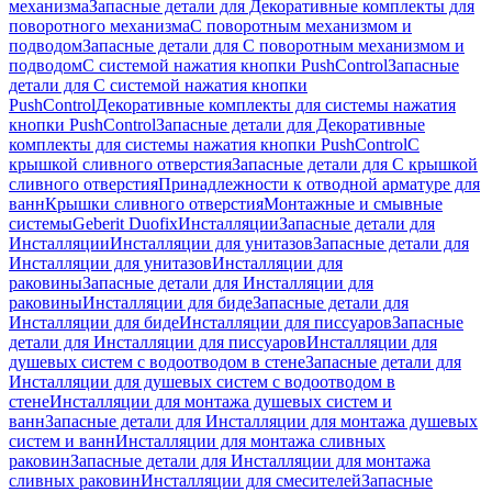
механизма
Запасные детали для Декоративные комплекты для
поворотного механизма
С поворотным механизмом и
подводом
Запасные детали для С поворотным механизмом и
подводом
С системой нажатия кнопки PushControl
Запасные
детали для С системой нажатия кнопки
PushControl
Декоративные комплекты для системы нажатия
кнопки PushControl
Запасные детали для Декоративные
комплекты для системы нажатия кнопки PushControl
С
крышкой сливного отверстия
Запасные детали для С крышкой
сливного отверстия
Принадлежности к отводной арматуре для
ванн
Крышки сливного отверстия
Монтажные и смывные
системы
Geberit Duofix
Инсталляции
Запасные детали для
Инсталляции
Инсталляции для унитазов
Запасные детали для
Инсталляции для унитазов
Инсталляции для
раковины
Запасные детали для Инсталляции для
раковины
Инсталляции для биде
Запасные детали для
Инсталляции для биде
Инсталляции для писсуаров
Запасные
детали для Инсталляции для писсуаров
Инсталляции для
душевых систем с водоотводом в стене
Запасные детали для
Инсталляции для душевых систем с водоотводом в
стене
Инсталляции для монтажа душевых систем и
ванн
Запасные детали для Инсталляции для монтажа душевых
систем и ванн
Инсталляции для монтажа сливных
раковин
Запасные детали для Инсталляции для монтажа
сливных раковин
Инсталляции для смесителей
Запасные