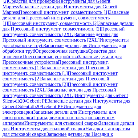
[2]
Средства для проверки
Инструменты для Geberit
Mapress
Запасные детали для Инструменты для Geberit
Mapress
Прессовый инструмент, совместимость [1]
Запасные
детали для Прессовый инструмент, совместимость
[1]
Прессовый инструмент, совместимость [2]
Запасные детали
для Прессовый инструмент, совместимость [2]
Прессовый
инструмент, совместимость [2XL]
Запасные детали для
Прессовый инструмент, совместимость [2XL]
Инструменты
для обработки труб
Запасные детали для Инструменты для
обработки труб
Опрессовочная заглушка
Средства для
проверки
Прессовочные устройства
Запасные детали для
Прессовочные устройства
Прессовый инструмент,
совместимость [1]
Запасные детали для Прессовый
инструмент, совместимость [1]
Прессовый инструмент,
совместимость [2]
Запасные детали для Прессовый
инструмент, совместимость [2]
Прессовый инструмент,
совместимость [2XL]
Запасные детали для Прессовый
инструмент, совместимость [2XL]
Инструменты для Geberit
Silent-db20/Geberit PE
Запасные детали для Инструменты для
Geberit Silent-db20/Geberit PE
Инструменты для
электросварки
Запасные детали для Инструменты для
электросварки
Принадлежности к электросварочным
аппаратам
Инструменты для стыковой сварки
Запасные детали
для Инструменты для стыковой сварки
Насадки к аппаратам
для стыковой сварки
Запасные детали для Насадки к