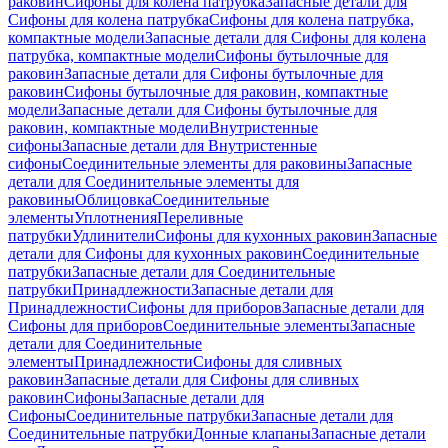
раковин
Сифоны для колена патрубка
Запасные детали для
Сифоны для колена патрубка
Сифоны для колена патрубка,
компактные модели
Запасные детали для Сифоны для колена
патрубка, компактные модели
Сифоны бутылочные для
раковин
Запасные детали для Сифоны бутылочные для
раковин
Сифоны бутылочные для раковин, компактные
модели
Запасные детали для Сифоны бутылочные для
раковин, компактные модели
Внутристенные
сифоны
Запасные детали для Внутристенные
сифоны
Соединительные элементы для раковины
Запасные
детали для Соединительные элементы для
раковины
Облицовка
Соединительные
элементы
Уплотнения
Переливные
патрубки
Удлинители
Сифоны для кухонных раковин
Запасные
детали для Сифоны для кухонных раковин
Соединительные
патрубки
Запасные детали для Соединительные
патрубки
Принадлежности
Запасные детали для
Принадлежности
Сифоны для приборов
Запасные детали для
Сифоны для приборов
Соединительные элементы
Запасные
детали для Соединительные
элементы
Принадлежности
Сифоны для сливных
раковин
Запасные детали для Сифоны для сливных
раковин
Сифоны
Запасные детали для
Сифоны
Соединительные патрубки
Запасные детали для
Соединительные патрубки
Донные клапаны
Запасные детали