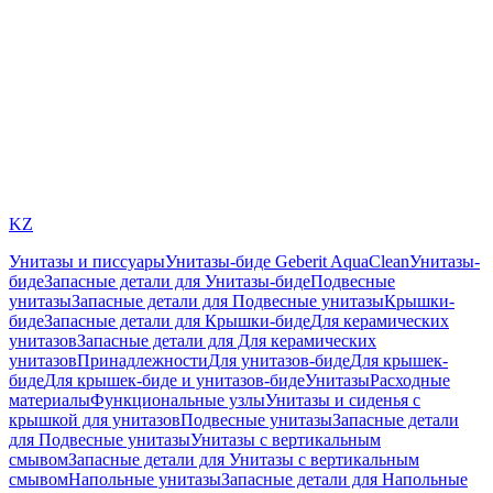
KZ
Унитазы и писсуары
Унитазы-биде Geberit AquaClean
Унитазы-
биде
Запасные детали для Унитазы-биде
Подвесные
унитазы
Запасные детали для Подвесные унитазы
Крышки-
биде
Запасные детали для Крышки-биде
Для керамических
унитазов
Запасные детали для Для керамических
унитазов
Принадлежности
Для унитазов-биде
Для крышек-
биде
Для крышек-биде и унитазов-биде
Унитазы
Расходные
материалы
Функциональные узлы
Унитазы и сиденья с
крышкой для унитазов
Подвесные унитазы
Запасные детали
для Подвесные унитазы
Унитазы с вертикальным
смывом
Запасные детали для Унитазы с вертикальным
смывом
Напольные унитазы
Запасные детали для Напольные