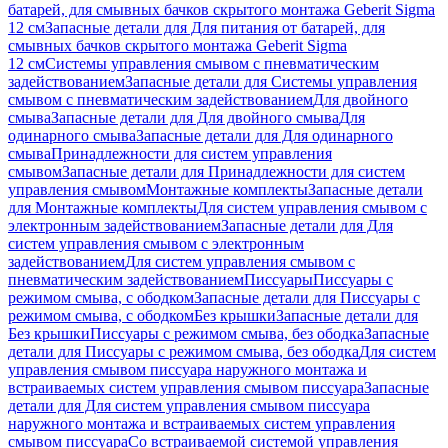
батарей, для смывных бачков скрытого монтажа Geberit Sigma
12 см
Запасные детали для Для питания от батарей, для
смывных бачков скрытого монтажа Geberit Sigma
12 см
Системы управления смывом с пневматическим
задействованием
Запасные детали для Системы управления
смывом с пневматическим задействованием
Для двойного
смыва
Запасные детали для Для двойного смыва
Для
одинарного смыва
Запасные детали для Для одинарного
смыва
Принадлежности для систем управления
смывом
Запасные детали для Принадлежности для систем
управления смывом
Монтажные комплекты
Запасные детали
для Монтажные комплекты
Для систем управления смывом с
электронным задействованием
Запасные детали для Для
систем управления смывом с электронным
задействованием
Для систем управления смывом с
пневматическим задействованием
Писсуары
Писсуары с
режимом смыва, с ободком
Запасные детали для Писсуары с
режимом смыва, с ободком
Без крышки
Запасные детали для
Без крышки
Писсуары с режимом смыва, без ободка
Запасные
детали для Писсуары с режимом смыва, без ободка
Для систем
управления смывом писсуара наружного монтажа и
встраиваемых систем управления смывом писсуара
Запасные
детали для Для систем управления смывом писсуара
наружного монтажа и встраиваемых систем управления
смывом писсуара
Со встраиваемой системой управления