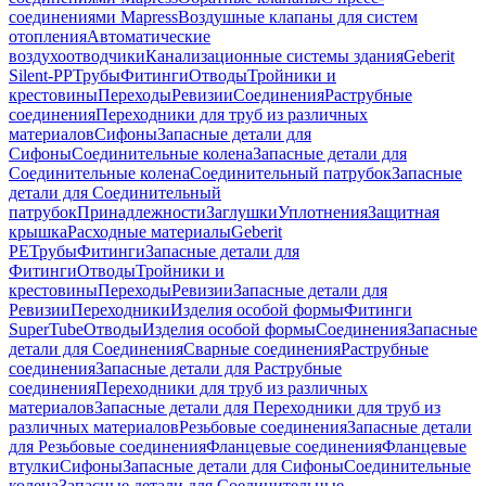
соединениями Mapress
Воздушные клапаны для систем
отопления
Автоматические
воздухоотводчики
Канализационные системы здания
Geberit
Silent-PP
Трубы
Фитинги
Отводы
Тройники и
крестовины
Переходы
Ревизии
Соединения
Раструбные
соединения
Переходники для труб из различных
материалов
Сифоны
Запасные детали для
Сифоны
Соединительные колена
Запасные детали для
Соединительные колена
Соединительный патрубок
Запасные
детали для Соединительный
патрубок
Принадлежности
Заглушки
Уплотнения
Защитная
крышка
Расходные материалы
Geberit
PE
Трубы
Фитинги
Запасные детали для
Фитинги
Отводы
Тройники и
крестовины
Переходы
Ревизии
Запасные детали для
Ревизии
Переходники
Изделия особой формы
Фитинги
SuperTube
Отводы
Изделия особой формы
Соединения
Запасные
детали для Соединения
Сварные соединения
Раструбные
соединения
Запасные детали для Раструбные
соединения
Переходники для труб из различных
материалов
Запасные детали для Переходники для труб из
различных материалов
Резьбовые соединения
Запасные детали
для Резьбовые соединения
Фланцевые соединения
Фланцевые
втулки
Сифоны
Запасные детали для Сифоны
Соединительные
колена
Запасные детали для Соединительные