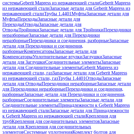
системы
Geberit Mapress из нержавеющей стали
Geberit Mapress
из нержавеющей стали
Запасные детали для Geberit Mapress из
нержавеющей стали
Трубы 1.4401
Муфты
Запасные детали для
Муфты
Переходы
Запасные детали для
Переходы
Отводы
Запасные детали для
Отводы
Тройники
Запасные детали для Тройники
Переходники
неразборные
Запасные детали для Переходники
неразборные
Переходники и соединения, разборные
Запасные
детали для Переходники и соединения,
разборные
Компенсаторы
Запасные детали для
Компенсаторы
Уплотнительные втулки
Заглушки
Запасные
детали для Заглушки
Соединительные элементы
Запасные
детали для Соединительные элементы
Geberit Mapress из
нержавеющей стали, газ
Запасные детали для Geberit Mapress
из нержавеющей стали, газ
Трубы 1.4401
Отводы
Запасные
детали для Отводы
Переходники неразборные
Запасные детали
для Переходники неразборные
Переходники и соединения,
разборные
Запасные детали для Переходники и соединения,
разборные
Соединительные элементы
Запасные детали для
Соединительные элементы
Принадлежности к Geberit Mapress
из нержавеющей стали
Запасные детали для Принадлежности
к Geberit Mapress из нержавеющей стали
Крепления для
труб
Крепления для соединительных элементов
Запасные
детали для Крепления для соединительных
элементов
Системные уплотнения
Комплект болтов для