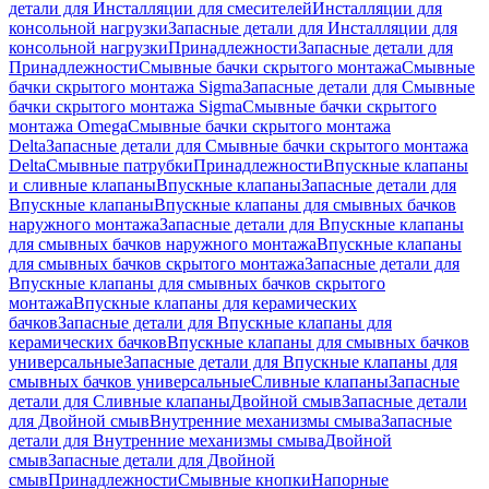
детали для Инсталляции для смесителей
Инсталляции для
консольной нагрузки
Запасные детали для Инсталляции для
консольной нагрузки
Принадлежности
Запасные детали для
Принадлежности
Смывные бачки скрытого монтажа
Смывные
бачки скрытого монтажа Sigma
Запасные детали для Смывные
бачки скрытого монтажа Sigma
Смывные бачки скрытого
монтажа Omega
Смывные бачки скрытого монтажа
Delta
Запасные детали для Смывные бачки скрытого монтажа
Delta
Смывные патрубки
Принадлежности
Впускные клапаны
и сливные клапаны
Впускные клапаны
Запасные детали для
Впускные клапаны
Впускные клапаны для смывных бачков
наружного монтажа
Запасные детали для Впускные клапаны
для смывных бачков наружного монтажа
Впускные клапаны
для смывных бачков скрытого монтажа
Запасные детали для
Впускные клапаны для смывных бачков скрытого
монтажа
Впускные клапаны для керамических
бачков
Запасные детали для Впускные клапаны для
керамических бачков
Впускные клапаны для смывных бачков
универсальные
Запасные детали для Впускные клапаны для
смывных бачков универсальные
Сливные клапаны
Запасные
детали для Сливные клапаны
Двойной смыв
Запасные детали
для Двойной смыв
Внутренние механизмы смыва
Запасные
детали для Внутренние механизмы смыва
Двойной
смыв
Запасные детали для Двойной
смыв
Принадлежности
Смывные кнопки
Напорные