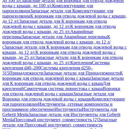
до 100 л/с
Запасные детали для Воронки для отвода дождевой
воды с крыши, до 100 л/с
Комплектующие для
пароизоляции
Запасные детали для Комплектующие для
пароизоляции
К воронкам для отвода дождевой воды с крыши,
до 12 л/с
Запасные детали для К воронкам для отвода
дождевой воды с крыши, до 12 л/с
К воронкам для отвода
дождевой воды с крыши, до 25 л/с
Аварийные
переливы
Запасные детали для Аварийные переливы
К
воронкам для отвода дождевой воды с крыши, до 12 л/
с
Запасные детали для К воронкам для отвода дождевой воды с
крыши, до 12 л/с
К воронкам для отвода дождевой воды с
крыши, до 25 л/с
Запасные детали для К воронкам для отвода
дождевой воды с крыши, до 25 л/с
Крепления
Системы
крепления d40–200
Системы крепления d250–
315
Принадлежности
Запасные детали для Принадлежности
К
воронкам для отвода дождевой воды с крыш
Запасные детали
для К воронкам для отвода дождевой воды с крыш
Для
креплений
Самотечная система ливнестока с крыш
Воронки
для отвода дождевой воды с крыши
Запасные детали для
Воронки для отвода дождевой воды с крыши
Комплектующие
для пароизоляции
Инструменты, сетевые компоненты и
программное обеспечение
Инструменты
Инструменты для
Geberit Mepla
Запасные детали для Инструменты для Geberit
Mepla
Прессовый инструмент, совместимость [2]
Запасные
детали для Прессовый инструмент, совместимость