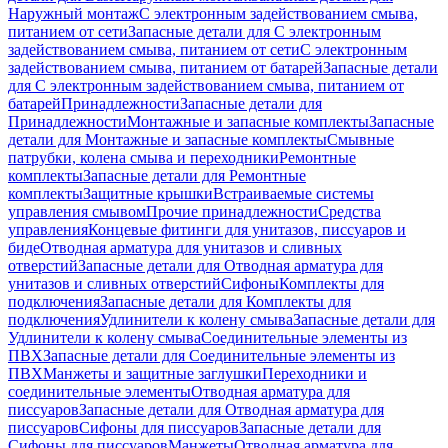
Наружный монтаж
С электронным задействованием смыва,
питанием от сети
Запасные детали для С электронным
задействованием смыва, питанием от сети
С электронным
задействованием смыва, питанием от батарей
Запасные детали
для С электронным задействованием смыва, питанием от
батарей
Принадлежности
Запасные детали для
Принадлежности
Монтажные и запасные комплекты
Запасные
детали для Монтажные и запасные комплекты
Смывные
патрубки, колена смыва и переходники
Ремонтные
комплекты
Запасные детали для Ремонтные
комплекты
Защитные крышки
Встраиваемые системы
управления смывом
Прочие принадлежности
Средства
управления
Концевые фитинги для унитазов, писсуаров и
биде
Отводная арматура для унитазов и сливных
отверстий
Запасные детали для Отводная арматура для
унитазов и сливных отверстий
Сифоны
Комплекты для
подключения
Запасные детали для Комплекты для
подключения
Удлинители к колену смыва
Запасные детали для
Удлинители к колену смыва
Соединительные элементы из
ПВХ
Запасные детали для Соединительные элементы из
ПВХ
Манжеты и защитные заглушки
Переходники и
соединительные элементы
Отводная арматура для
писсуаров
Запасные детали для Отводная арматура для
писсуаров
Cифоны для писсуаров
Запасные детали для
Cифоны для писсуаров
Манжеты
Отводная арматура для