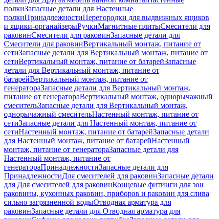
полки
Запасные детали для Настенные
полки
Принадлежности
Перегородки для выдвижных ящиков
и ящики-органайзеры
Ручки
Магнитные плиты
Смесители для
раковин
Смесители для раковин
Запасные детали для
Смесители для раковин
Вертикальный монтаж, питание от
сети
Запасные детали для Вертикальный монтаж, питание от
сети
Вертикальный монтаж, питание от батарей
Запасные
детали для Вертикальный монтаж, питание от
батарей
Вертикальный монтаж, питание от
генератора
Запасные детали для Вертикальный монтаж,
питание от генератора
Вертикальный монтаж, однорычажный
смеситель
Запасные детали для Вертикальный монтаж,
однорычажный смеситель
Настенный монтаж, питание от
сети
Запасные детали для Настенный монтаж, питание от
сети
Настенный монтаж, питание от батарей
Запасные детали
для Настенный монтаж, питание от батарей
Настенный
монтаж, питание от генератора
Запасные детали для
Настенный монтаж, питание от
генератора
Принадлежности
Запасные детали для
Принадлежности
Для смесителей для раковин
Запасные детали
для Для смесителей для раковин
Концевые фитинги для зон
раковины, кухонных раковин, приборов и раковин для слива
сильно загрязненной воды
Отводная арматура для
раковин
Запасные детали для Отводная арматура для