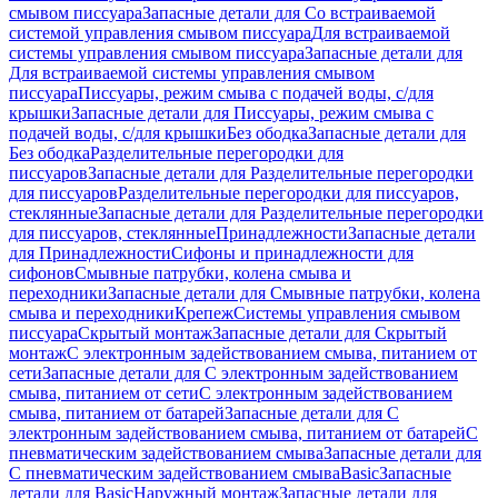
смывом писсуара
Запасные детали для Со встраиваемой
системой управления смывом писсуара
Для встраиваемой
системы управления смывом писсуара
Запасные детали для
Для встраиваемой системы управления смывом
писсуара
Писсуары, режим смыва с подачей воды, с/для
крышки
Запасные детали для Писсуары, режим смыва с
подачей воды, с/для крышки
Без ободка
Запасные детали для
Без ободка
Разделительные перегородки для
писсуаров
Запасные детали для Разделительные перегородки
для писсуаров
Разделительные перегородки для писсуаров,
стеклянные
Запасные детали для Разделительные перегородки
для писсуаров, стеклянные
Принадлежности
Запасные детали
для Принадлежности
Сифоны и принадлежности для
сифонов
Смывные патрубки, колена смыва и
переходники
Запасные детали для Смывные патрубки, колена
смыва и переходники
Крепеж
Системы управления смывом
писсуара
Скрытый монтаж
Запасные детали для Скрытый
монтаж
С электронным задействованием смыва, питанием от
сети
Запасные детали для С электронным задействованием
смыва, питанием от сети
С электронным задействованием
смыва, питанием от батарей
Запасные детали для С
электронным задействованием смыва, питанием от батарей
С
пневматическим задействованием смыва
Запасные детали для
С пневматическим задействованием смыва
Basic
Запасные
детали для Basic
Наружный монтаж
Запасные детали для