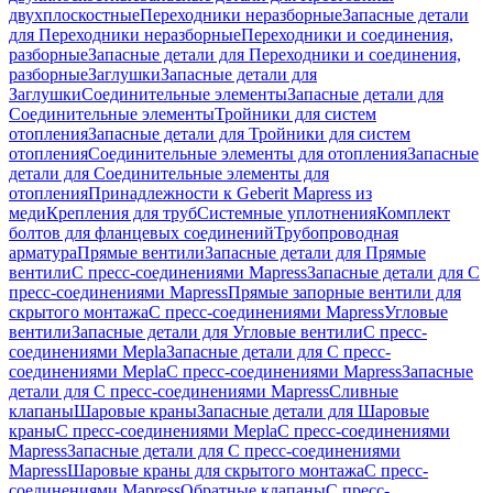
двухплоскостные
Переходники неразборные
Запасные детали
для Переходники неразборные
Переходники и соединения,
разборные
Запасные детали для Переходники и соединения,
разборные
Заглушки
Запасные детали для
Заглушки
Соединительные элементы
Запасные детали для
Соединительные элементы
Тройники для систем
отопления
Запасные детали для Тройники для систем
отопления
Соединительные элементы для отопления
Запасные
детали для Соединительные элементы для
отопления
Принадлежности к Geberit Mapress из
меди
Крепления для труб
Системные уплотнения
Комплект
болтов для фланцевых соединений
Трубопроводная
арматура
Прямые вентили
Запасные детали для Прямые
вентили
С пресс-соединениями Mapress
Запасные детали для С
пресс-соединениями Mapress
Прямые запорные вентили для
скрытого монтажа
С пресс-соединениями Mapress
Угловые
вентили
Запасные детали для Угловые вентили
С пресс-
соединениями Mepla
Запасные детали для С пресс-
соединениями Mepla
С пресс-соединениями Mapress
Запасные
детали для С пресс-соединениями Mapress
Сливные
клапаны
Шаровые краны
Запасные детали для Шаровые
краны
С пресс-соединениями Mepla
С пресс-соединениями
Mapress
Запасные детали для С пресс-соединениями
Mapress
Шаровые краны для скрытого монтажа
С пресс-
соединениями Mapress
Обратные клапаны
С пресс-