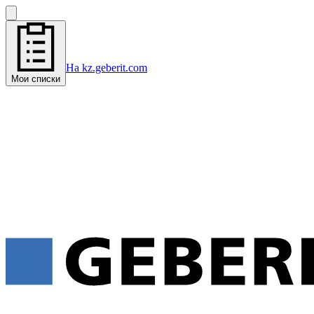
На kz.geberit.com
Мои списки