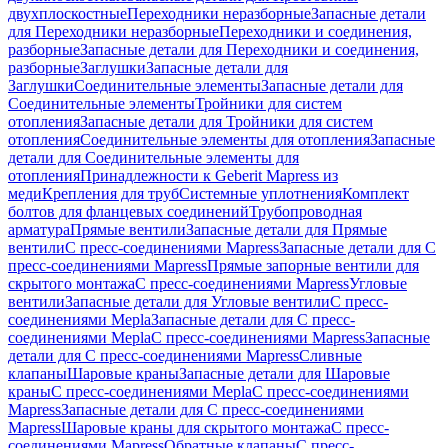
двухплоскостные
Переходники неразборные
Запасные детали
для Переходники неразборные
Переходники и соединения,
разборные
Запасные детали для Переходники и соединения,
разборные
Заглушки
Запасные детали для
Заглушки
Соединительные элементы
Запасные детали для
Соединительные элементы
Тройники для систем
отопления
Запасные детали для Тройники для систем
отопления
Соединительные элементы для отопления
Запасные
детали для Соединительные элементы для
отопления
Принадлежности к Geberit Mapress из
меди
Крепления для труб
Системные уплотнения
Комплект
болтов для фланцевых соединений
Трубопроводная
арматура
Прямые вентили
Запасные детали для Прямые
вентили
С пресс-соединениями Mapress
Запасные детали для С
пресс-соединениями Mapress
Прямые запорные вентили для
скрытого монтажа
С пресс-соединениями Mapress
Угловые
вентили
Запасные детали для Угловые вентили
С пресс-
соединениями Mepla
Запасные детали для С пресс-
соединениями Mepla
С пресс-соединениями Mapress
Запасные
детали для С пресс-соединениями Mapress
Сливные
клапаны
Шаровые краны
Запасные детали для Шаровые
краны
С пресс-соединениями Mepla
С пресс-соединениями
Mapress
Запасные детали для С пресс-соединениями
Mapress
Шаровые краны для скрытого монтажа
С пресс-
соединениями Mapress
Обратные клапаны
С пресс-