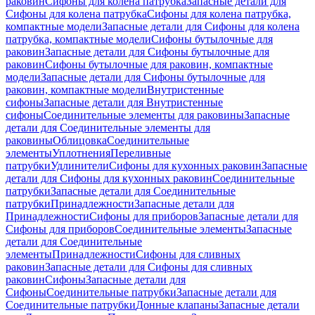
раковин
Сифоны для колена патрубка
Запасные детали для
Сифоны для колена патрубка
Сифоны для колена патрубка,
компактные модели
Запасные детали для Сифоны для колена
патрубка, компактные модели
Сифоны бутылочные для
раковин
Запасные детали для Сифоны бутылочные для
раковин
Сифоны бутылочные для раковин, компактные
модели
Запасные детали для Сифоны бутылочные для
раковин, компактные модели
Внутристенные
сифоны
Запасные детали для Внутристенные
сифоны
Соединительные элементы для раковины
Запасные
детали для Соединительные элементы для
раковины
Облицовка
Соединительные
элементы
Уплотнения
Переливные
патрубки
Удлинители
Сифоны для кухонных раковин
Запасные
детали для Сифоны для кухонных раковин
Соединительные
патрубки
Запасные детали для Соединительные
патрубки
Принадлежности
Запасные детали для
Принадлежности
Сифоны для приборов
Запасные детали для
Сифоны для приборов
Соединительные элементы
Запасные
детали для Соединительные
элементы
Принадлежности
Сифоны для сливных
раковин
Запасные детали для Сифоны для сливных
раковин
Сифоны
Запасные детали для
Сифоны
Соединительные патрубки
Запасные детали для
Соединительные патрубки
Донные клапаны
Запасные детали