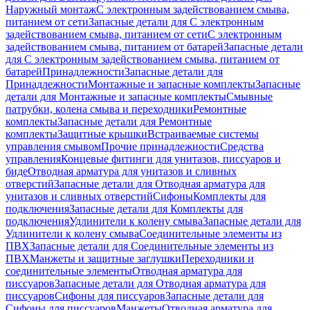
Наружный монтаж
С электронным задействованием смыва,
питанием от сети
Запасные детали для С электронным
задействованием смыва, питанием от сети
С электронным
задействованием смыва, питанием от батарей
Запасные детали
для С электронным задействованием смыва, питанием от
батарей
Принадлежности
Запасные детали для
Принадлежности
Монтажные и запасные комплекты
Запасные
детали для Монтажные и запасные комплекты
Смывные
патрубки, колена смыва и переходники
Ремонтные
комплекты
Запасные детали для Ремонтные
комплекты
Защитные крышки
Встраиваемые системы
управления смывом
Прочие принадлежности
Средства
управления
Концевые фитинги для унитазов, писсуаров и
биде
Отводная арматура для унитазов и сливных
отверстий
Запасные детали для Отводная арматура для
унитазов и сливных отверстий
Сифоны
Комплекты для
подключения
Запасные детали для Комплекты для
подключения
Удлинители к колену смыва
Запасные детали для
Удлинители к колену смыва
Соединительные элементы из
ПВХ
Запасные детали для Соединительные элементы из
ПВХ
Манжеты и защитные заглушки
Переходники и
соединительные элементы
Отводная арматура для
писсуаров
Запасные детали для Отводная арматура для
писсуаров
Cифоны для писсуаров
Запасные детали для
Cифоны для писсуаров
Манжеты
Отводная арматура для