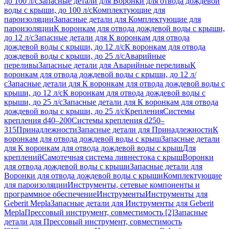
до 100 л/с
Запасные детали для Воронки для отвода дождевой
воды с крыши, до 100 л/с
Комплектующие для
пароизоляции
Запасные детали для Комплектующие для
пароизоляции
К воронкам для отвода дождевой воды с крыши,
до 12 л/с
Запасные детали для К воронкам для отвода
дождевой воды с крыши, до 12 л/с
К воронкам для отвода
дождевой воды с крыши, до 25 л/с
Аварийные
переливы
Запасные детали для Аварийные переливы
К
воронкам для отвода дождевой воды с крыши, до 12 л/
с
Запасные детали для К воронкам для отвода дождевой воды с
крыши, до 12 л/с
К воронкам для отвода дождевой воды с
крыши, до 25 л/с
Запасные детали для К воронкам для отвода
дождевой воды с крыши, до 25 л/с
Крепления
Системы
крепления d40–200
Системы крепления d250–
315
Принадлежности
Запасные детали для Принадлежности
К
воронкам для отвода дождевой воды с крыш
Запасные детали
для К воронкам для отвода дождевой воды с крыш
Для
креплений
Самотечная система ливнестока с крыш
Воронки
для отвода дождевой воды с крыши
Запасные детали для
Воронки для отвода дождевой воды с крыши
Комплектующие
для пароизоляции
Инструменты, сетевые компоненты и
программное обеспечение
Инструменты
Инструменты для
Geberit Mepla
Запасные детали для Инструменты для Geberit
Mepla
Прессовый инструмент, совместимость [2]
Запасные
детали для Прессовый инструмент, совместимость