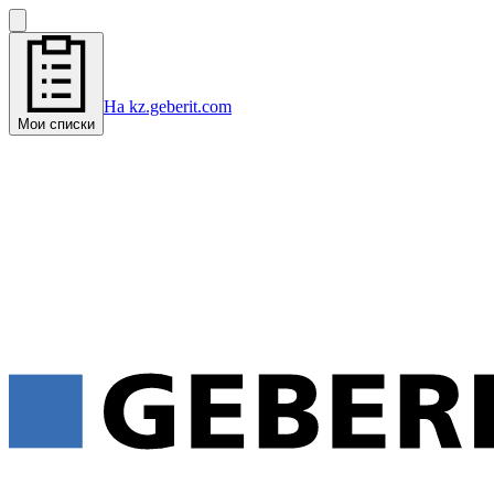
На kz.geberit.com
Мои списки