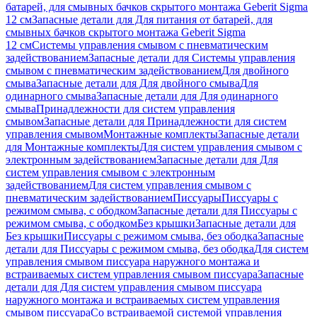
батарей, для смывных бачков скрытого монтажа Geberit Sigma
12 см
Запасные детали для Для питания от батарей, для
смывных бачков скрытого монтажа Geberit Sigma
12 см
Системы управления смывом с пневматическим
задействованием
Запасные детали для Системы управления
смывом с пневматическим задействованием
Для двойного
смыва
Запасные детали для Для двойного смыва
Для
одинарного смыва
Запасные детали для Для одинарного
смыва
Принадлежности для систем управления
смывом
Запасные детали для Принадлежности для систем
управления смывом
Монтажные комплекты
Запасные детали
для Монтажные комплекты
Для систем управления смывом с
электронным задействованием
Запасные детали для Для
систем управления смывом с электронным
задействованием
Для систем управления смывом с
пневматическим задействованием
Писсуары
Писсуары с
режимом смыва, с ободком
Запасные детали для Писсуары с
режимом смыва, с ободком
Без крышки
Запасные детали для
Без крышки
Писсуары с режимом смыва, без ободка
Запасные
детали для Писсуары с режимом смыва, без ободка
Для систем
управления смывом писсуара наружного монтажа и
встраиваемых систем управления смывом писсуара
Запасные
детали для Для систем управления смывом писсуара
наружного монтажа и встраиваемых систем управления
смывом писсуара
Со встраиваемой системой управления