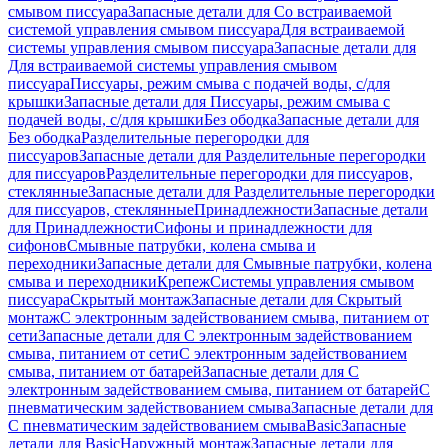
смывом писсуара
Запасные детали для Со встраиваемой
системой управления смывом писсуара
Для встраиваемой
системы управления смывом писсуара
Запасные детали для
Для встраиваемой системы управления смывом
писсуара
Писсуары, режим смыва с подачей воды, с/для
крышки
Запасные детали для Писсуары, режим смыва с
подачей воды, с/для крышки
Без ободка
Запасные детали для
Без ободка
Разделительные перегородки для
писсуаров
Запасные детали для Разделительные перегородки
для писсуаров
Разделительные перегородки для писсуаров,
стеклянные
Запасные детали для Разделительные перегородки
для писсуаров, стеклянные
Принадлежности
Запасные детали
для Принадлежности
Сифоны и принадлежности для
сифонов
Смывные патрубки, колена смыва и
переходники
Запасные детали для Смывные патрубки, колена
смыва и переходники
Крепеж
Системы управления смывом
писсуара
Скрытый монтаж
Запасные детали для Скрытый
монтаж
С электронным задействованием смыва, питанием от
сети
Запасные детали для С электронным задействованием
смыва, питанием от сети
С электронным задействованием
смыва, питанием от батарей
Запасные детали для С
электронным задействованием смыва, питанием от батарей
С
пневматическим задействованием смыва
Запасные детали для
С пневматическим задействованием смыва
Basic
Запасные
детали для Basic
Наружный монтаж
Запасные детали для