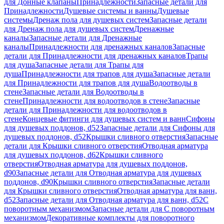
для Донные клапаны
Принадлежности
Запасные детали для
Принадлежности
Душевые системы и ванны
Душевые
системы
Дренаж пола для душевых систем
Запасные детали
для Дренаж пола для душевых систем
Дренажные
каналы
Запасные детали для Дренажные
каналы
Принадлежности для дренажных каналов
Запасные
детали для Принадлежности для дренажных каналов
Трапы
для душа
Запасные детали для Трапы для
душа
Принадлежности для трапов для душа
Запасные детали
для Принадлежности для трапов для душа
Водоотводы в
стене
Запасные детали для Водоотводы в
стене
Принадлежности для водоотводов в стене
Запасные
детали для Принадлежности для водоотводов в
стене
Концевые фитинги для душевых систем и ванн
Сифоны
для душевых поддонов, d52
Запасные детали для Сифоны для
душевых поддонов, d52
Крышки сливного отверстия
Запасные
детали для Крышки сливного отверстия
Отводная арматура
для душевых поддонов, d62
Крышки сливного
отверстия
Отводная арматура для душевых поддонов,
d90
Запасные детали для Отводная арматура для душевых
поддонов, d90
Крышки сливного отверстия
Запасные детали
для Крышки сливного отверстия
Отводная арматура для ванн,
d52
Запасные детали для Отводная арматура для ванн, d52
С
поворотным механизмом
Запасные детали для С поворотным
механизмом
Декоративные комплекты для поворотного