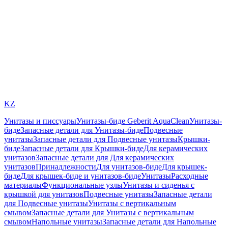
KZ
Унитазы и писсуары
Унитазы-биде Geberit AquaClean
Унитазы-
биде
Запасные детали для Унитазы-биде
Подвесные
унитазы
Запасные детали для Подвесные унитазы
Крышки-
биде
Запасные детали для Крышки-биде
Для керамических
унитазов
Запасные детали для Для керамических
унитазов
Принадлежности
Для унитазов-биде
Для крышек-
биде
Для крышек-биде и унитазов-биде
Унитазы
Расходные
материалы
Функциональные узлы
Унитазы и сиденья с
крышкой для унитазов
Подвесные унитазы
Запасные детали
для Подвесные унитазы
Унитазы с вертикальным
смывом
Запасные детали для Унитазы с вертикальным
смывом
Напольные унитазы
Запасные детали для Напольные