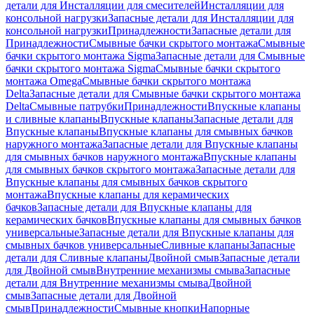
детали для Инсталляции для смесителей
Инсталляции для
консольной нагрузки
Запасные детали для Инсталляции для
консольной нагрузки
Принадлежности
Запасные детали для
Принадлежности
Смывные бачки скрытого монтажа
Смывные
бачки скрытого монтажа Sigma
Запасные детали для Смывные
бачки скрытого монтажа Sigma
Смывные бачки скрытого
монтажа Omega
Смывные бачки скрытого монтажа
Delta
Запасные детали для Смывные бачки скрытого монтажа
Delta
Смывные патрубки
Принадлежности
Впускные клапаны
и сливные клапаны
Впускные клапаны
Запасные детали для
Впускные клапаны
Впускные клапаны для смывных бачков
наружного монтажа
Запасные детали для Впускные клапаны
для смывных бачков наружного монтажа
Впускные клапаны
для смывных бачков скрытого монтажа
Запасные детали для
Впускные клапаны для смывных бачков скрытого
монтажа
Впускные клапаны для керамических
бачков
Запасные детали для Впускные клапаны для
керамических бачков
Впускные клапаны для смывных бачков
универсальные
Запасные детали для Впускные клапаны для
смывных бачков универсальные
Сливные клапаны
Запасные
детали для Сливные клапаны
Двойной смыв
Запасные детали
для Двойной смыв
Внутренние механизмы смыва
Запасные
детали для Внутренние механизмы смыва
Двойной
смыв
Запасные детали для Двойной
смыв
Принадлежности
Смывные кнопки
Напорные