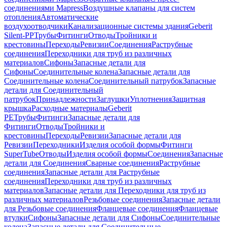
соединениями Mapress
Воздушные клапаны для систем
отопления
Автоматические
воздухоотводчики
Канализационные системы здания
Geberit
Silent-PP
Трубы
Фитинги
Отводы
Тройники и
крестовины
Переходы
Ревизии
Соединения
Раструбные
соединения
Переходники для труб из различных
материалов
Сифоны
Запасные детали для
Сифоны
Соединительные колена
Запасные детали для
Соединительные колена
Соединительный патрубок
Запасные
детали для Соединительный
патрубок
Принадлежности
Заглушки
Уплотнения
Защитная
крышка
Расходные материалы
Geberit
PE
Трубы
Фитинги
Запасные детали для
Фитинги
Отводы
Тройники и
крестовины
Переходы
Ревизии
Запасные детали для
Ревизии
Переходники
Изделия особой формы
Фитинги
SuperTube
Отводы
Изделия особой формы
Соединения
Запасные
детали для Соединения
Сварные соединения
Раструбные
соединения
Запасные детали для Раструбные
соединения
Переходники для труб из различных
материалов
Запасные детали для Переходники для труб из
различных материалов
Резьбовые соединения
Запасные детали
для Резьбовые соединения
Фланцевые соединения
Фланцевые
втулки
Сифоны
Запасные детали для Сифоны
Соединительные
колена
Запасные детали для Соединительные