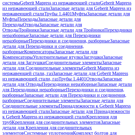
системы
Geberit Mapress из нержавеющей стали
Geberit Mapress
из нержавеющей стали
Запасные детали для Geberit Mapress из
нержавеющей стали
Трубы 1.4401
Муфты
Запасные детали для
Муфты
Переходы
Запасные детали для
Переходы
Отводы
Запасные детали для
Отводы
Тройники
Запасные детали для Тройники
Переходники
неразборные
Запасные детали для Переходники
неразборные
Переходники и соединения, разборные
Запасные
детали для Переходники и соединения,
разборные
Компенсаторы
Запасные детали для
Компенсаторы
Уплотнительные втулки
Заглушки
Запасные
детали для Заглушки
Соединительные элементы
Запасные
детали для Соединительные элементы
Geberit Mapress из
нержавеющей стали, газ
Запасные детали для Geberit Mapress
из нержавеющей стали, газ
Трубы 1.4401
Отводы
Запасные
детали для Отводы
Переходники неразборные
Запасные детали
для Переходники неразборные
Переходники и соединения,
разборные
Запасные детали для Переходники и соединения,
разборные
Соединительные элементы
Запасные детали для
Соединительные элементы
Принадлежности к Geberit Mapress
из нержавеющей стали
Запасные детали для Принадлежности
к Geberit Mapress из нержавеющей стали
Крепления для
труб
Крепления для соединительных элементов
Запасные
детали для Крепления для соединительных
элементов
Системные уплотнения
Комплект болтов для