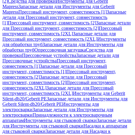
[2]
Средства для проверки
Инструменты для Geberit
Mapress
Запасные детали для Инструменты для Geberit
Mapress
Прессовый инструмент, совместимость [1]
Запасные
детали для Прессовый инструмент, совместимость
[1]
Прессовый инструмент, совместимость [2]
Запасные детали
для Прессовый инструмент, совместимость [2]
Прессовый
инструмент, совместимость [2XL]
Запасные детали для
Прессовый инструмент, совместимость [2XL]
Инструменты
для обработки труб
Запасные детали для Инструменты для
обработки труб
Опрессовочная заглушка
Средства для
проверки
Прессовочные устройства
Запасные детали для
Прессовочные устройства
Прессовый инструмент,
совместимость [1]
Запасные детали для Прессовый
инструмент, совместимость [1]
Прессовый инструмент,
совместимость [2]
Запасные детали для Прессовый
инструмент, совместимость [2]
Прессовый инструмент,
совместимость [2XL]
Запасные детали для Прессовый
инструмент, совместимость [2XL]
Инструменты для Geberit
Silent-db20/Geberit PE
Запасные детали для Инструменты для
Geberit Silent-db20/Geberit PE
Инструменты для
электросварки
Запасные детали для Инструменты для
электросварки
Принадлежности к электросварочным
аппаратам
Инструменты для стыковой сварки
Запасные детали
для Инструменты для стыковой сварки
Насадки к аппаратам
для стыковой сварки
Запасные детали для Насадки к