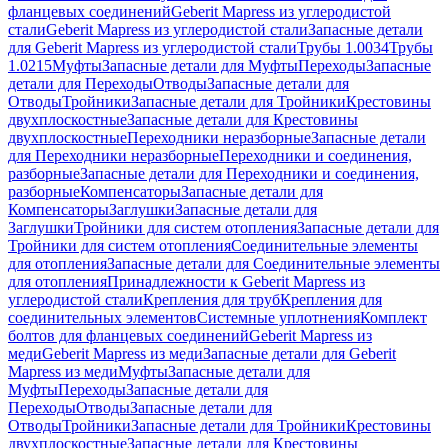
фланцевых соединений
Geberit Mapress из углеродистой
стали
Geberit Mapress из углеродистой стали
Запасные детали
для Geberit Mapress из углеродистой стали
Трубы 1.0034
Трубы
1.0215
Муфты
Запасные детали для Муфты
Переходы
Запасные
детали для Переходы
Отводы
Запасные детали для
Отводы
Тройники
Запасные детали для Тройники
Крестовины
двухплоскостные
Запасные детали для Крестовины
двухплоскостные
Переходники неразборные
Запасные детали
для Переходники неразборные
Переходники и соединения,
разборные
Запасные детали для Переходники и соединения,
разборные
Компенсаторы
Запасные детали для
Компенсаторы
Заглушки
Запасные детали для
Заглушки
Тройники для систем отопления
Запасные детали для
Тройники для систем отопления
Соединительные элементы
для отопления
Запасные детали для Соединительные элементы
для отопления
Принадлежности к Geberit Mapress из
углеродистой стали
Крепления для труб
Крепления для
соединительных элементов
Системные уплотнения
Комплект
болтов для фланцевых соединений
Geberit Mapress из
меди
Geberit Mapress из меди
Запасные детали для Geberit
Mapress из меди
Муфты
Запасные детали для
Муфты
Переходы
Запасные детали для
Переходы
Отводы
Запасные детали для
Отводы
Тройники
Запасные детали для Тройники
Крестовины
двухплоскостные
Запасные детали для Крестовины