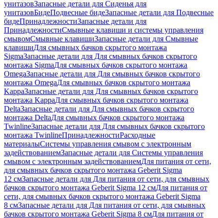
унитазов
Запасные детали для Сиденья для
унитазов
Биде
Подвесные биде
Запасные детали для Подвесные
биде
Принадлежности
Запасные детали для
Принадлежности
Смывные клавиши и системы управления
смывом
Смывные клавиши
Запасные детали для Смывные
клавиши
Для смывных бачков скрытого монтажа
Sigma
Запасные детали для Для смывных бачков скрытого
монтажа Sigma
Для смывных бачков скрытого монтажа
Omega
Запасные детали для Для смывных бачков скрытого
монтажа Omega
Для смывных бачков скрытого монтажа
Kappa
Запасные детали для Для смывных бачков скрытого
монтажа Kappa
Для смывных бачков скрытого монтажа
Delta
Запасные детали для Для смывных бачков скрытого
монтажа Delta
Для смывных бачков скрытого монтажа
Twinline
Запасные детали для Для смывных бачков скрытого
монтажа Twinline
Принадлежности
Расходные
материалы
Системы управления смывом с электронным
задействованием
Запасные детали для Системы управления
смывом с электронным задействованием
Для питания от сети,
для смывных бачков скрытого монтажа Geberit Sigma
12 см
Запасные детали для Для питания от сети, для смывных
бачков скрытого монтажа Geberit Sigma 12 см
Для питания от
сети, для смывных бачков скрытого монтажа Geberit Sigma
8 см
Запасные детали для Для питания от сети, для смывных
бачков скрытого монтажа Geberit Sigma 8 см
Для питания от