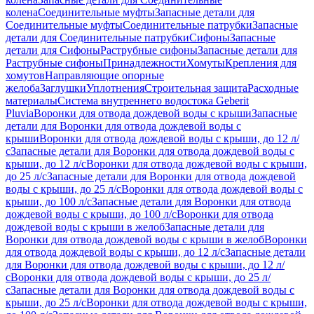
колена
Соединительные муфты
Запасные детали для
Соединительные муфты
Соединительные патрубки
Запасные
детали для Соединительные патрубки
Сифоны
Запасные
детали для Сифоны
Раструбные сифоны
Запасные детали для
Раструбные сифоны
Принадлежности
Хомуты
Крепления для
хомутов
Направляющие опорные
желоба
Заглушки
Уплотнения
Строительная защита
Расходные
материалы
Система внутреннего водостока Geberit
Pluvia
Воронки для отвода дождевой воды с крыши
Запасные
детали для Воронки для отвода дождевой воды с
крыши
Воронки для отвода дождевой воды с крыши, до 12 л/
с
Запасные детали для Воронки для отвода дождевой воды с
крыши, до 12 л/с
Воронки для отвода дождевой воды с крыши,
до 25 л/с
Запасные детали для Воронки для отвода дождевой
воды с крыши, до 25 л/с
Воронки для отвода дождевой воды с
крыши, до 100 л/с
Запасные детали для Воронки для отвода
дождевой воды с крыши, до 100 л/с
Воронки для отвода
дождевой воды с крыши в желоб
Запасные детали для
Воронки для отвода дождевой воды с крыши в желоб
Воронки
для отвода дождевой воды с крыши, до 12 л/с
Запасные детали
для Воронки для отвода дождевой воды с крыши, до 12 л/
с
Воронки для отвода дождевой воды с крыши, до 25 л/
с
Запасные детали для Воронки для отвода дождевой воды с
крыши, до 25 л/с
Воронки для отвода дождевой воды с крыши,