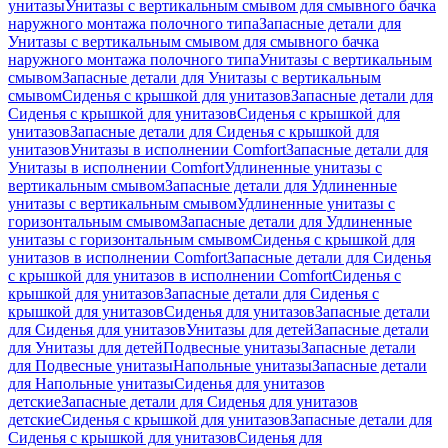
унитазы
Унитазы с вертикальным смывом для смывного бачка
наружного монтажа полочного типа
Запасные детали для
Унитазы с вертикальным смывом для смывного бачка
наружного монтажа полочного типа
Унитазы с вертикальным
смывом
Запасные детали для Унитазы с вертикальным
смывом
Сиденья с крышкой для унитазов
Запасные детали для
Сиденья с крышкой для унитазов
Сиденья с крышкой для
унитазов
Запасные детали для Сиденья с крышкой для
унитазов
Унитазы в исполнении Comfort
Запасные детали для
Унитазы в исполнении Comfort
Удлиненные унитазы с
вертикальным смывом
Запасные детали для Удлиненные
унитазы с вертикальным смывом
Удлиненные унитазы с
горизонтальным смывом
Запасные детали для Удлиненные
унитазы с горизонтальным смывом
Сиденья с крышкой для
унитазов в исполнении Comfort
Запасные детали для Сиденья
с крышкой для унитазов в исполнении Comfort
Сиденья с
крышкой для унитазов
Запасные детали для Сиденья с
крышкой для унитазов
Сиденья для унитазов
Запасные детали
для Сиденья для унитазов
Унитазы для детей
Запасные детали
для Унитазы для детей
Подвесные унитазы
Запасные детали
для Подвесные унитазы
Напольные унитазы
Запасные детали
для Напольные унитазы
Сиденья для унитазов
детские
Запасные детали для Сиденья для унитазов
детские
Сиденья с крышкой для унитазов
Запасные детали для
Сиденья с крышкой для унитазов
Сиденья для