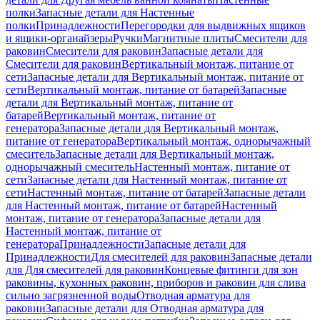
полки
Запасные детали для Настенные
полки
Принадлежности
Перегородки для выдвижных ящиков
и ящики-органайзеры
Ручки
Магнитные плиты
Смесители для
раковин
Смесители для раковин
Запасные детали для
Смесители для раковин
Вертикальный монтаж, питание от
сети
Запасные детали для Вертикальный монтаж, питание от
сети
Вертикальный монтаж, питание от батарей
Запасные
детали для Вертикальный монтаж, питание от
батарей
Вертикальный монтаж, питание от
генератора
Запасные детали для Вертикальный монтаж,
питание от генератора
Вертикальный монтаж, однорычажный
смеситель
Запасные детали для Вертикальный монтаж,
однорычажный смеситель
Настенный монтаж, питание от
сети
Запасные детали для Настенный монтаж, питание от
сети
Настенный монтаж, питание от батарей
Запасные детали
для Настенный монтаж, питание от батарей
Настенный
монтаж, питание от генератора
Запасные детали для
Настенный монтаж, питание от
генератора
Принадлежности
Запасные детали для
Принадлежности
Для смесителей для раковин
Запасные детали
для Для смесителей для раковин
Концевые фитинги для зон
раковины, кухонных раковин, приборов и раковин для слива
сильно загрязненной воды
Отводная арматура для
раковин
Запасные детали для Отводная арматура для