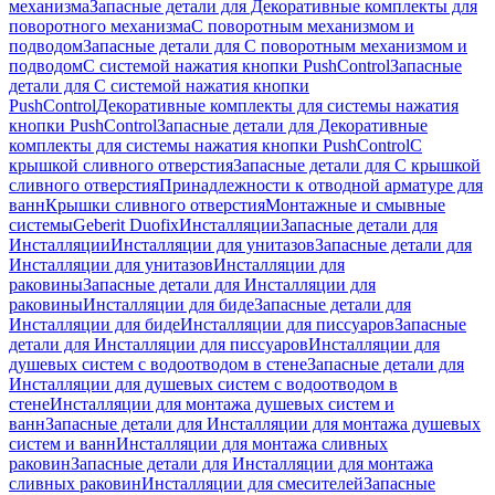
механизма
Запасные детали для Декоративные комплекты для
поворотного механизма
С поворотным механизмом и
подводом
Запасные детали для С поворотным механизмом и
подводом
С системой нажатия кнопки PushControl
Запасные
детали для С системой нажатия кнопки
PushControl
Декоративные комплекты для системы нажатия
кнопки PushControl
Запасные детали для Декоративные
комплекты для системы нажатия кнопки PushControl
С
крышкой сливного отверстия
Запасные детали для С крышкой
сливного отверстия
Принадлежности к отводной арматуре для
ванн
Крышки сливного отверстия
Монтажные и смывные
системы
Geberit Duofix
Инсталляции
Запасные детали для
Инсталляции
Инсталляции для унитазов
Запасные детали для
Инсталляции для унитазов
Инсталляции для
раковины
Запасные детали для Инсталляции для
раковины
Инсталляции для биде
Запасные детали для
Инсталляции для биде
Инсталляции для писсуаров
Запасные
детали для Инсталляции для писсуаров
Инсталляции для
душевых систем с водоотводом в стене
Запасные детали для
Инсталляции для душевых систем с водоотводом в
стене
Инсталляции для монтажа душевых систем и
ванн
Запасные детали для Инсталляции для монтажа душевых
систем и ванн
Инсталляции для монтажа сливных
раковин
Запасные детали для Инсталляции для монтажа
сливных раковин
Инсталляции для смесителей
Запасные