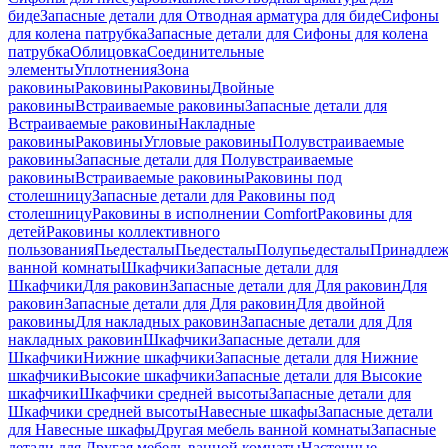
биде
Запасные детали для Отводная арматура для биде
Сифоны
для колена патрубка
Запасные детали для Сифоны для колена
патрубка
Облицовка
Соединительные
элементы
Уплотнения
Зона
раковины
Раковины
Раковины
Двойные
раковины
Встраиваемые раковины
Запасные детали для
Встраиваемые раковины
Накладные
раковины
Раковины
Угловые раковины
Полувстраиваемые
раковины
Запасные детали для Полувстраиваемые
раковины
Встраиваемые раковины
Раковины под
столешницу
Запасные детали для Раковины под
столешницу
Раковины в исполнении Comfort
Pаковины для
детей
Раковины коллективного
пользования
Пьедесталы
Пьедесталы
Полупьедесталы
Принадлеж
ванной комнаты
Шкафчики
Запасные детали для
Шкафчики
Для раковин
Запасные детали для Для раковин
Для
раковин
Запасные детали для Для раковин
Для двойной
раковины
Для накладных pаковин
Запасные детали для Для
накладных pаковин
Шкафчики
Запасные детали для
Шкафчики
Нижние шкафчики
Запасные детали для Нижние
шкафчики
Высокие шкафчики
Запасные детали для Высокие
шкафчики
Шкафчики средней высоты
Запасные детали для
Шкафчики средней высоты
Навесные шкафы
Запасные детали
для Навесные шкафы
Другая мебель ванной комнаты
Запасные
детали для Другая мебель ванной комнаты
Настенные