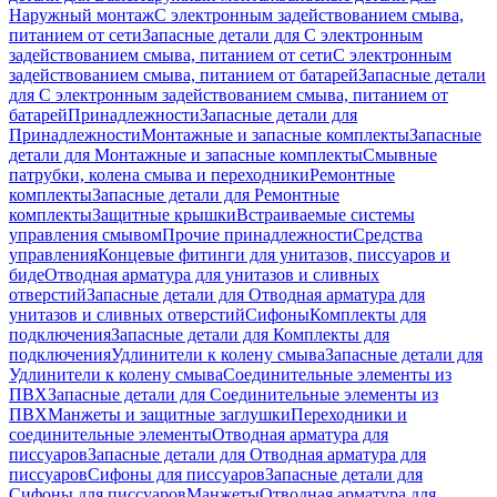
Наружный монтаж
С электронным задействованием смыва,
питанием от сети
Запасные детали для С электронным
задействованием смыва, питанием от сети
С электронным
задействованием смыва, питанием от батарей
Запасные детали
для С электронным задействованием смыва, питанием от
батарей
Принадлежности
Запасные детали для
Принадлежности
Монтажные и запасные комплекты
Запасные
детали для Монтажные и запасные комплекты
Смывные
патрубки, колена смыва и переходники
Ремонтные
комплекты
Запасные детали для Ремонтные
комплекты
Защитные крышки
Встраиваемые системы
управления смывом
Прочие принадлежности
Средства
управления
Концевые фитинги для унитазов, писсуаров и
биде
Отводная арматура для унитазов и сливных
отверстий
Запасные детали для Отводная арматура для
унитазов и сливных отверстий
Сифоны
Комплекты для
подключения
Запасные детали для Комплекты для
подключения
Удлинители к колену смыва
Запасные детали для
Удлинители к колену смыва
Соединительные элементы из
ПВХ
Запасные детали для Соединительные элементы из
ПВХ
Манжеты и защитные заглушки
Переходники и
соединительные элементы
Отводная арматура для
писсуаров
Запасные детали для Отводная арматура для
писсуаров
Cифоны для писсуаров
Запасные детали для
Cифоны для писсуаров
Манжеты
Отводная арматура для