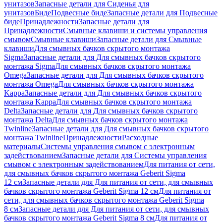
унитазов
Запасные детали для Сиденья для
унитазов
Биде
Подвесные биде
Запасные детали для Подвесные
биде
Принадлежности
Запасные детали для
Принадлежности
Смывные клавиши и системы управления
смывом
Смывные клавиши
Запасные детали для Смывные
клавиши
Для смывных бачков скрытого монтажа
Sigma
Запасные детали для Для смывных бачков скрытого
монтажа Sigma
Для смывных бачков скрытого монтажа
Omega
Запасные детали для Для смывных бачков скрытого
монтажа Omega
Для смывных бачков скрытого монтажа
Kappa
Запасные детали для Для смывных бачков скрытого
монтажа Kappa
Для смывных бачков скрытого монтажа
Delta
Запасные детали для Для смывных бачков скрытого
монтажа Delta
Для смывных бачков скрытого монтажа
Twinline
Запасные детали для Для смывных бачков скрытого
монтажа Twinline
Принадлежности
Расходные
материалы
Системы управления смывом с электронным
задействованием
Запасные детали для Системы управления
смывом с электронным задействованием
Для питания от сети,
для смывных бачков скрытого монтажа Geberit Sigma
12 см
Запасные детали для Для питания от сети, для смывных
бачков скрытого монтажа Geberit Sigma 12 см
Для питания от
сети, для смывных бачков скрытого монтажа Geberit Sigma
8 см
Запасные детали для Для питания от сети, для смывных
бачков скрытого монтажа Geberit Sigma 8 см
Для питания от