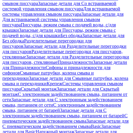
смывом писсуара
Запасные детали для Со встраиваемой
системой управления смывом писсуара
Для встраиваемой
системы управления смывом писсуара
Запасные детали для
Для встраиваемой системы управления смывом
писсуара
Писсуары, режим смыва с подачей воды, с/для
крышки
Запасные детали для Писсуары, режим смыва с
подачей воды, с/для крышки
Без ободка
Запасные детали для
Без ободка
Разделительные перегородки для
писсуаров
Запасные детали для Разделительные перегородки
для писсуаров
Разделительные перегородки для писсуаров,
стеклянные
Запасные детали для Разделительные перегородки
для писсуаров, стеклянные
Принадлежности
Запасные детали
для Принадлежности
Сифоны и принадлежности для
сифонов
Смывные патрубки, колена смыва и
переходники
Запасные детали для Смывные патрубки, колена
смыва и переходники
Крепеж
Системы управления смывом
писсуара
Скрытый монтаж
Запасные детали для Скрытый
монтаж
С электронным задействованием смыва, питанием от
сети
Запасные детали для С электронным задействованием
смыва, питанием от сети
С электронным задействованием
смыва, питанием от батарей
Запасные детали для С
электронным задействованием смыва, питанием от батарей
С
пневматическим задействованием смыва
Запасные детали для
С пневматическим задействованием смыва
Basic
Запасные
детали для Basic
Наружный монтаж
Запасные детали для