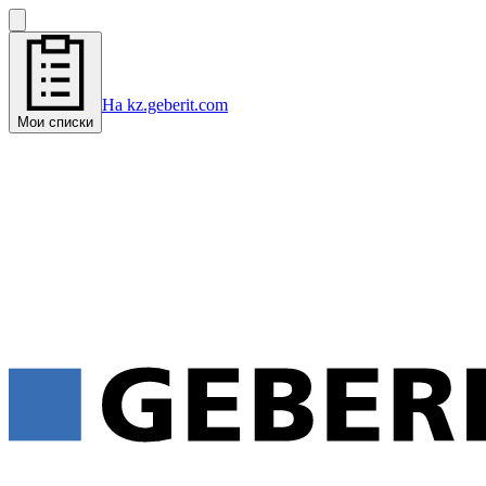
На kz.geberit.com
Мои списки