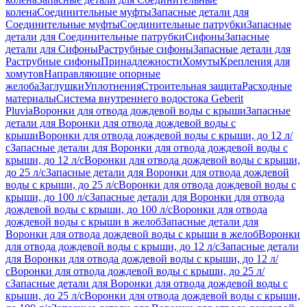
колена
Соединительные муфты
Запасные детали для
Соединительные муфты
Соединительные патрубки
Запасные
детали для Соединительные патрубки
Сифоны
Запасные
детали для Сифоны
Раструбные сифоны
Запасные детали для
Раструбные сифоны
Принадлежности
Хомуты
Крепления для
хомутов
Направляющие опорные
желоба
Заглушки
Уплотнения
Строительная защита
Расходные
материалы
Система внутреннего водостока Geberit
Pluvia
Воронки для отвода дождевой воды с крыши
Запасные
детали для Воронки для отвода дождевой воды с
крыши
Воронки для отвода дождевой воды с крыши, до 12 л/
с
Запасные детали для Воронки для отвода дождевой воды с
крыши, до 12 л/с
Воронки для отвода дождевой воды с крыши,
до 25 л/с
Запасные детали для Воронки для отвода дождевой
воды с крыши, до 25 л/с
Воронки для отвода дождевой воды с
крыши, до 100 л/с
Запасные детали для Воронки для отвода
дождевой воды с крыши, до 100 л/с
Воронки для отвода
дождевой воды с крыши в желоб
Запасные детали для
Воронки для отвода дождевой воды с крыши в желоб
Воронки
для отвода дождевой воды с крыши, до 12 л/с
Запасные детали
для Воронки для отвода дождевой воды с крыши, до 12 л/
с
Воронки для отвода дождевой воды с крыши, до 25 л/
с
Запасные детали для Воронки для отвода дождевой воды с
крыши, до 25 л/с
Воронки для отвода дождевой воды с крыши,