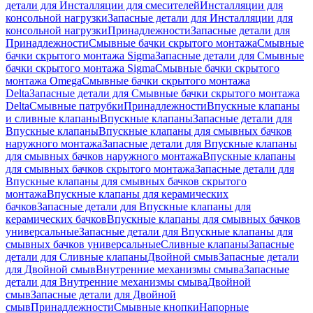
детали для Инсталляции для смесителей
Инсталляции для
консольной нагрузки
Запасные детали для Инсталляции для
консольной нагрузки
Принадлежности
Запасные детали для
Принадлежности
Смывные бачки скрытого монтажа
Смывные
бачки скрытого монтажа Sigma
Запасные детали для Смывные
бачки скрытого монтажа Sigma
Смывные бачки скрытого
монтажа Omega
Смывные бачки скрытого монтажа
Delta
Запасные детали для Смывные бачки скрытого монтажа
Delta
Смывные патрубки
Принадлежности
Впускные клапаны
и сливные клапаны
Впускные клапаны
Запасные детали для
Впускные клапаны
Впускные клапаны для смывных бачков
наружного монтажа
Запасные детали для Впускные клапаны
для смывных бачков наружного монтажа
Впускные клапаны
для смывных бачков скрытого монтажа
Запасные детали для
Впускные клапаны для смывных бачков скрытого
монтажа
Впускные клапаны для керамических
бачков
Запасные детали для Впускные клапаны для
керамических бачков
Впускные клапаны для смывных бачков
универсальные
Запасные детали для Впускные клапаны для
смывных бачков универсальные
Сливные клапаны
Запасные
детали для Сливные клапаны
Двойной смыв
Запасные детали
для Двойной смыв
Внутренние механизмы смыва
Запасные
детали для Внутренние механизмы смыва
Двойной
смыв
Запасные детали для Двойной
смыв
Принадлежности
Смывные кнопки
Напорные