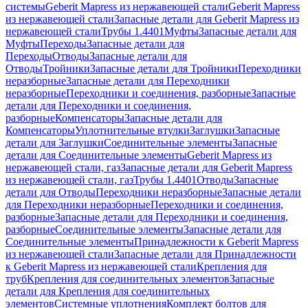
системы
Geberit Mapress из нержавеющей стали
Geberit Mapress
из нержавеющей стали
Запасные детали для Geberit Mapress из
нержавеющей стали
Трубы 1.4401
Муфты
Запасные детали для
Муфты
Переходы
Запасные детали для
Переходы
Отводы
Запасные детали для
Отводы
Тройники
Запасные детали для Тройники
Переходники
неразборные
Запасные детали для Переходники
неразборные
Переходники и соединения, разборные
Запасные
детали для Переходники и соединения,
разборные
Компенсаторы
Запасные детали для
Компенсаторы
Уплотнительные втулки
Заглушки
Запасные
детали для Заглушки
Соединительные элементы
Запасные
детали для Соединительные элементы
Geberit Mapress из
нержавеющей стали, газ
Запасные детали для Geberit Mapress
из нержавеющей стали, газ
Трубы 1.4401
Отводы
Запасные
детали для Отводы
Переходники неразборные
Запасные детали
для Переходники неразборные
Переходники и соединения,
разборные
Запасные детали для Переходники и соединения,
разборные
Соединительные элементы
Запасные детали для
Соединительные элементы
Принадлежности к Geberit Mapress
из нержавеющей стали
Запасные детали для Принадлежности
к Geberit Mapress из нержавеющей стали
Крепления для
труб
Крепления для соединительных элементов
Запасные
детали для Крепления для соединительных
элементов
Системные уплотнения
Комплект болтов для