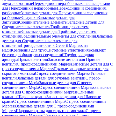
двухплоскостные
Переходники неразборные
Запасные детали
для Переходники неразборные
Переходники и соединения,
разборные
Запасные детали для Переходники и соединения,
разборные
Заглушки
Запасные детали для
Заглушки
Соединительные элементы
Запасные детали для
Соединительные элементы
Тройники для систем
отопления
Запасные детали для Тройники для систем
отопления
Соединительные элементы для отопления
Запасные
детали для Соединительные элементы для
отопления
Принадлежности к Geberit Mapress из
меди
Крепления для труб
Системные уплотнения
Комплект
болтов для фланцевых соединений
Трубопроводная
арматура
Прямые вентили
Запасные детали для Прямые
вентили
С пресс-соединениями Mapress
Запасные детали для С
пресс-соединениями Mapress
Прямые запорные вентили для
скрытого монтажа
С пресс-соединениями Mapress
Угловые
вентили
Запасные детали для Угловые вентили
С пресс-
соединениями Mepla
Запасные детали для С пресс-
соединениями Mepla
С пресс-соединениями Mapress
Запасные
детали для С пресс-соединениями Mapress
Сливные
клапаны
Шаровые краны
Запасные детали для Шаровые
краны
С пресс-соединениями Mepla
С пресс-соединениями
Mapress
Запасные детали для С пресс-соединениями
Mapress
Шаровые краны для скрытого монтажа
С пресс-
соединениями Mapress
Обратные клапаны
С пресс-