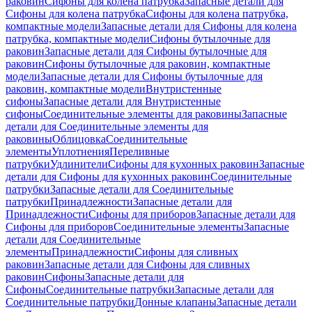
раковин
Сифоны для колена патрубка
Запасные детали для
Сифоны для колена патрубка
Сифоны для колена патрубка,
компактные модели
Запасные детали для Сифоны для колена
патрубка, компактные модели
Сифоны бутылочные для
раковин
Запасные детали для Сифоны бутылочные для
раковин
Сифоны бутылочные для раковин, компактные
модели
Запасные детали для Сифоны бутылочные для
раковин, компактные модели
Внутристенные
сифоны
Запасные детали для Внутристенные
сифоны
Соединительные элементы для раковины
Запасные
детали для Соединительные элементы для
раковины
Облицовка
Соединительные
элементы
Уплотнения
Переливные
патрубки
Удлинители
Сифоны для кухонных раковин
Запасные
детали для Сифоны для кухонных раковин
Соединительные
патрубки
Запасные детали для Соединительные
патрубки
Принадлежности
Запасные детали для
Принадлежности
Сифоны для приборов
Запасные детали для
Сифоны для приборов
Соединительные элементы
Запасные
детали для Соединительные
элементы
Принадлежности
Сифоны для сливных
раковин
Запасные детали для Сифоны для сливных
раковин
Сифоны
Запасные детали для
Сифоны
Соединительные патрубки
Запасные детали для
Соединительные патрубки
Донные клапаны
Запасные детали