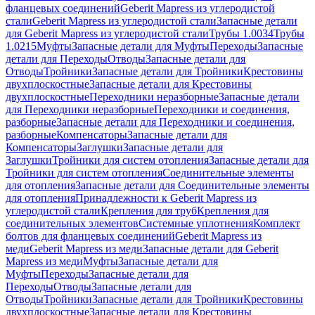
фланцевых соединений
Geberit Mapress из углеродистой
стали
Geberit Mapress из углеродистой стали
Запасные детали
для Geberit Mapress из углеродистой стали
Трубы 1.0034
Трубы
1.0215
Муфты
Запасные детали для Муфты
Переходы
Запасные
детали для Переходы
Отводы
Запасные детали для
Отводы
Тройники
Запасные детали для Тройники
Крестовины
двухплоскостные
Запасные детали для Крестовины
двухплоскостные
Переходники неразборные
Запасные детали
для Переходники неразборные
Переходники и соединения,
разборные
Запасные детали для Переходники и соединения,
разборные
Компенсаторы
Запасные детали для
Компенсаторы
Заглушки
Запасные детали для
Заглушки
Тройники для систем отопления
Запасные детали для
Тройники для систем отопления
Соединительные элементы
для отопления
Запасные детали для Соединительные элементы
для отопления
Принадлежности к Geberit Mapress из
углеродистой стали
Крепления для труб
Крепления для
соединительных элементов
Системные уплотнения
Комплект
болтов для фланцевых соединений
Geberit Mapress из
меди
Geberit Mapress из меди
Запасные детали для Geberit
Mapress из меди
Муфты
Запасные детали для
Муфты
Переходы
Запасные детали для
Переходы
Отводы
Запасные детали для
Отводы
Тройники
Запасные детали для Тройники
Крестовины
двухплоскостные
Запасные детали для Крестовины