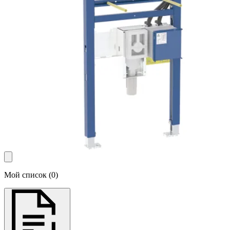
Мой список
(
0
)