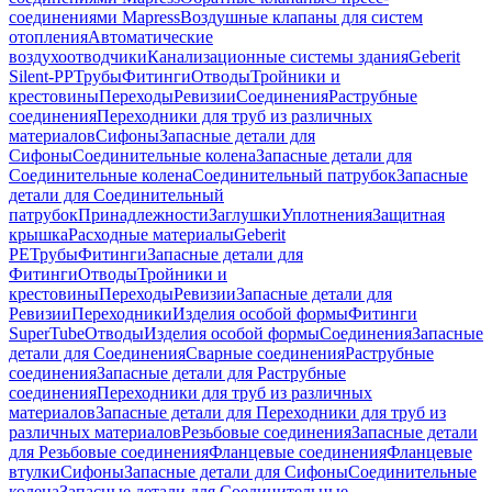
соединениями Mapress
Воздушные клапаны для систем
отопления
Автоматические
воздухоотводчики
Канализационные системы здания
Geberit
Silent-PP
Трубы
Фитинги
Отводы
Тройники и
крестовины
Переходы
Ревизии
Соединения
Раструбные
соединения
Переходники для труб из различных
материалов
Сифоны
Запасные детали для
Сифоны
Соединительные колена
Запасные детали для
Соединительные колена
Соединительный патрубок
Запасные
детали для Соединительный
патрубок
Принадлежности
Заглушки
Уплотнения
Защитная
крышка
Расходные материалы
Geberit
PE
Трубы
Фитинги
Запасные детали для
Фитинги
Отводы
Тройники и
крестовины
Переходы
Ревизии
Запасные детали для
Ревизии
Переходники
Изделия особой формы
Фитинги
SuperTube
Отводы
Изделия особой формы
Соединения
Запасные
детали для Соединения
Сварные соединения
Раструбные
соединения
Запасные детали для Раструбные
соединения
Переходники для труб из различных
материалов
Запасные детали для Переходники для труб из
различных материалов
Резьбовые соединения
Запасные детали
для Резьбовые соединения
Фланцевые соединения
Фланцевые
втулки
Сифоны
Запасные детали для Сифоны
Соединительные
колена
Запасные детали для Соединительные