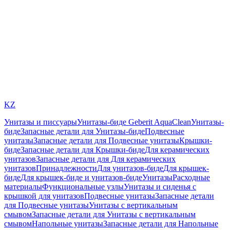
KZ
Унитазы и писсуары
Унитазы-биде Geberit AquaClean
Унитазы-
биде
Запасные детали для Унитазы-биде
Подвесные
унитазы
Запасные детали для Подвесные унитазы
Крышки-
биде
Запасные детали для Крышки-биде
Для керамических
унитазов
Запасные детали для Для керамических
унитазов
Принадлежности
Для унитазов-биде
Для крышек-
биде
Для крышек-биде и унитазов-биде
Унитазы
Расходные
материалы
Функциональные узлы
Унитазы и сиденья с
крышкой для унитазов
Подвесные унитазы
Запасные детали
для Подвесные унитазы
Унитазы с вертикальным
смывом
Запасные детали для Унитазы с вертикальным
смывом
Напольные унитазы
Запасные детали для Напольные