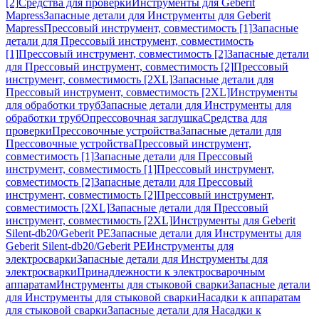
[2]
Средства для проверки
Инструменты для Geberit
Mapress
Запасные детали для Инструменты для Geberit
Mapress
Прессовый инструмент, совместимость [1]
Запасные
детали для Прессовый инструмент, совместимость
[1]
Прессовый инструмент, совместимость [2]
Запасные детали
для Прессовый инструмент, совместимость [2]
Прессовый
инструмент, совместимость [2XL]
Запасные детали для
Прессовый инструмент, совместимость [2XL]
Инструменты
для обработки труб
Запасные детали для Инструменты для
обработки труб
Опрессовочная заглушка
Средства для
проверки
Прессовочные устройства
Запасные детали для
Прессовочные устройства
Прессовый инструмент,
совместимость [1]
Запасные детали для Прессовый
инструмент, совместимость [1]
Прессовый инструмент,
совместимость [2]
Запасные детали для Прессовый
инструмент, совместимость [2]
Прессовый инструмент,
совместимость [2XL]
Запасные детали для Прессовый
инструмент, совместимость [2XL]
Инструменты для Geberit
Silent-db20/Geberit PE
Запасные детали для Инструменты для
Geberit Silent-db20/Geberit PE
Инструменты для
электросварки
Запасные детали для Инструменты для
электросварки
Принадлежности к электросварочным
аппаратам
Инструменты для стыковой сварки
Запасные детали
для Инструменты для стыковой сварки
Насадки к аппаратам
для стыковой сварки
Запасные детали для Насадки к