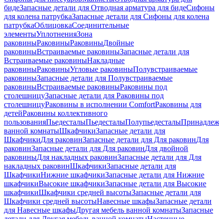
биде
Запасные детали для Отводная арматура для биде
Сифоны
для колена патрубка
Запасные детали для Сифоны для колена
патрубка
Облицовка
Соединительные
элементы
Уплотнения
Зона
раковины
Раковины
Раковины
Двойные
раковины
Встраиваемые раковины
Запасные детали для
Встраиваемые раковины
Накладные
раковины
Раковины
Угловые раковины
Полувстраиваемые
раковины
Запасные детали для Полувстраиваемые
раковины
Встраиваемые раковины
Раковины под
столешницу
Запасные детали для Раковины под
столешницу
Раковины в исполнении Comfort
Pаковины для
детей
Раковины коллективного
пользования
Пьедесталы
Пьедесталы
Полупьедесталы
Принадлеж
ванной комнаты
Шкафчики
Запасные детали для
Шкафчики
Для раковин
Запасные детали для Для раковин
Для
раковин
Запасные детали для Для раковин
Для двойной
раковины
Для накладных pаковин
Запасные детали для Для
накладных pаковин
Шкафчики
Запасные детали для
Шкафчики
Нижние шкафчики
Запасные детали для Нижние
шкафчики
Высокие шкафчики
Запасные детали для Высокие
шкафчики
Шкафчики средней высоты
Запасные детали для
Шкафчики средней высоты
Навесные шкафы
Запасные детали
для Навесные шкафы
Другая мебель ванной комнаты
Запасные
детали для Другая мебель ванной комнаты
Настенные