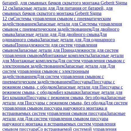
батарей, для смывных бачков скрытого монтажа Geberit Sigma
12 см
Запасные детали для Для питания от батарей, для
смывных бачков скрытого монтажа Geberit Sigma
12 см
Системы управления смывом с пневматическим
задействованием
Запасные детали для Системы управления
смывом с пневматическим задействованием
Для двойного
смыва
Запасные детали для Для двойного смыва
Для
одинарного смыва
Запасные детали для Для одинарного
смыва
Принадлежности для систем управления
смывом
Запасные детали для Принадлежности для систем
управления смывом
Монтажные комплекты
Запасные детали
для Монтажные комплекты
Для систем управления смывом с
электронным задействованием
Запасные детали для Для
систем управления смывом с электронным
задействованием
Для систем управления смывом с
пневматическим задействованием
Писсуары
Писсуары с
режимом смыва, с ободком
Запасные детали для Писсуары с
режимом смыва, с ободком
Без крышки
Запасные детали для
Без крышки
Писсуары с режимом смыва, без ободка
Запасные
детали для Писсуары с режимом смыва, без ободка
Для систем
управления смывом писсуара наружного монтажа и
встраиваемых систем управления смывом писсуара
Запасные
детали для Для систем управления смывом писсуара
наружного монтажа и встраиваемых систем управления
смывом писсуара
Со встраиваемой системой управления