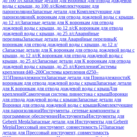
до 100 л/с
Запасные детали для Воронки для отвода дождевой
воды с крыши, до 100 л/с
Комплектующие для
пароизоляции
Запасные детали для Комплектующие для
пароизоляции
К воронкам для отвода дождевой воды с крыши,
до 12 л/с
Запасные детали для К воронкам для отвода
дождевой воды с крыши, до 12 л/с
К воронкам для отвода
дождевой воды с крыши, до 25 л/с
Аварийные
переливы
Запасные детали для Аварийные переливы
К
воронкам для отвода дождевой воды с крыши, до 12 л/
с
Запасные детали для К воронкам для отвода дождевой воды с
крыши, до 12 л/с
К воронкам для отвода дождевой воды с
крыши, до 25 л/с
Запасные детали для К воронкам для отвода
дождевой воды с крыши, до 25 л/с
Крепления
Системы
крепления d40–200
Системы крепления d250–
315
Принадлежности
Запасные детали для Принадлежности
К
воронкам для отвода дождевой воды с крыш
Запасные детали
для К воронкам для отвода дождевой воды с крыш
Для
креплений
Самотечная система ливнестока с крыш
Воронки
для отвода дождевой воды с крыши
Запасные детали для
Воронки для отвода дождевой воды с крыши
Комплектующие
для пароизоляции
Инструменты, сетевые компоненты и
программное обеспечение
Инструменты
Инструменты для
Geberit Mepla
Запасные детали для Инструменты для Geberit
Mepla
Прессовый инструмент, совместимость [2]
Запасные
детали для Прессовый инструмент, совместимость