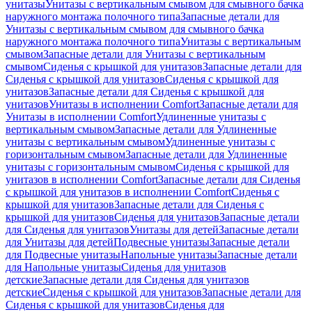
унитазы
Унитазы с вертикальным смывом для смывного бачка
наружного монтажа полочного типа
Запасные детали для
Унитазы с вертикальным смывом для смывного бачка
наружного монтажа полочного типа
Унитазы с вертикальным
смывом
Запасные детали для Унитазы с вертикальным
смывом
Сиденья с крышкой для унитазов
Запасные детали для
Сиденья с крышкой для унитазов
Сиденья с крышкой для
унитазов
Запасные детали для Сиденья с крышкой для
унитазов
Унитазы в исполнении Comfort
Запасные детали для
Унитазы в исполнении Comfort
Удлиненные унитазы с
вертикальным смывом
Запасные детали для Удлиненные
унитазы с вертикальным смывом
Удлиненные унитазы с
горизонтальным смывом
Запасные детали для Удлиненные
унитазы с горизонтальным смывом
Сиденья с крышкой для
унитазов в исполнении Comfort
Запасные детали для Сиденья
с крышкой для унитазов в исполнении Comfort
Сиденья с
крышкой для унитазов
Запасные детали для Сиденья с
крышкой для унитазов
Сиденья для унитазов
Запасные детали
для Сиденья для унитазов
Унитазы для детей
Запасные детали
для Унитазы для детей
Подвесные унитазы
Запасные детали
для Подвесные унитазы
Напольные унитазы
Запасные детали
для Напольные унитазы
Сиденья для унитазов
детские
Запасные детали для Сиденья для унитазов
детские
Сиденья с крышкой для унитазов
Запасные детали для
Сиденья с крышкой для унитазов
Сиденья для