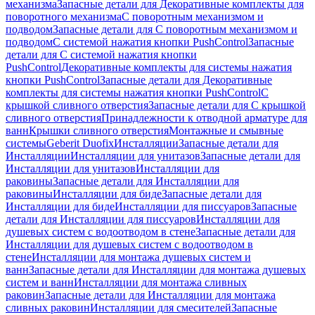
механизма
Запасные детали для Декоративные комплекты для
поворотного механизма
С поворотным механизмом и
подводом
Запасные детали для С поворотным механизмом и
подводом
С системой нажатия кнопки PushControl
Запасные
детали для С системой нажатия кнопки
PushControl
Декоративные комплекты для системы нажатия
кнопки PushControl
Запасные детали для Декоративные
комплекты для системы нажатия кнопки PushControl
С
крышкой сливного отверстия
Запасные детали для С крышкой
сливного отверстия
Принадлежности к отводной арматуре для
ванн
Крышки сливного отверстия
Монтажные и смывные
системы
Geberit Duofix
Инсталляции
Запасные детали для
Инсталляции
Инсталляции для унитазов
Запасные детали для
Инсталляции для унитазов
Инсталляции для
раковины
Запасные детали для Инсталляции для
раковины
Инсталляции для биде
Запасные детали для
Инсталляции для биде
Инсталляции для писсуаров
Запасные
детали для Инсталляции для писсуаров
Инсталляции для
душевых систем с водоотводом в стене
Запасные детали для
Инсталляции для душевых систем с водоотводом в
стене
Инсталляции для монтажа душевых систем и
ванн
Запасные детали для Инсталляции для монтажа душевых
систем и ванн
Инсталляции для монтажа сливных
раковин
Запасные детали для Инсталляции для монтажа
сливных раковин
Инсталляции для смесителей
Запасные