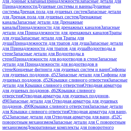
для Донные клапаны
Принадлежности
Запасные детали для
Принадлежности
Душевые системы и ванны
Душевые
системы
Дренаж пола для душевых систем
Запасные детали
для Дренаж пола для душевых систем
Дренажные
каналы
Запасные детали для Дренажные
каналы
Принадлежности для дренажных каналов
Запасные
детали для Принадлежности для дренажных каналов
Трапы
для душа
Запасные детали для Трапы для
душа
Принадлежности для трапов для душа
Запасные детали
для Принадлежности для трапов для душа
Водоотводы в
стене
Запасные детали для Водоотводы в
стене
Принадлежности для водоотводов в стене
Запасные
детали для Принадлежности для водоотводов в
стене
Концевые фитинги для душевых систем и ванн
Сифоны
для душевых поддонов, d52
Запасные детали для Сифоны для
душевых поддонов, d52
Крышки сливного отверстия
Запасные
детали для Крышки сливного отверстия
Отводная арматура
для душевых поддонов, d62
Крышки сливного
отверстия
Отводная арматура для душевых поддонов,
d90
Запасные детали для Отводная арматура для душевых
поддонов, d90
Крышки сливного отверстия
Запасные детали
для Крышки сливного отверстия
Отводная арматура для ванн,
d52
Запасные детали для Отводная арматура для ванн, d52
С
поворотным механизмом
Запасные детали для С поворотным
механизмом
Декоративные комплекты для поворотного