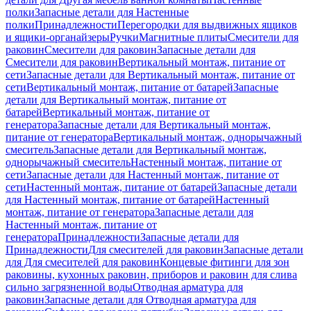
полки
Запасные детали для Настенные
полки
Принадлежности
Перегородки для выдвижных ящиков
и ящики-органайзеры
Ручки
Магнитные плиты
Смесители для
раковин
Смесители для раковин
Запасные детали для
Смесители для раковин
Вертикальный монтаж, питание от
сети
Запасные детали для Вертикальный монтаж, питание от
сети
Вертикальный монтаж, питание от батарей
Запасные
детали для Вертикальный монтаж, питание от
батарей
Вертикальный монтаж, питание от
генератора
Запасные детали для Вертикальный монтаж,
питание от генератора
Вертикальный монтаж, однорычажный
смеситель
Запасные детали для Вертикальный монтаж,
однорычажный смеситель
Настенный монтаж, питание от
сети
Запасные детали для Настенный монтаж, питание от
сети
Настенный монтаж, питание от батарей
Запасные детали
для Настенный монтаж, питание от батарей
Настенный
монтаж, питание от генератора
Запасные детали для
Настенный монтаж, питание от
генератора
Принадлежности
Запасные детали для
Принадлежности
Для смесителей для раковин
Запасные детали
для Для смесителей для раковин
Концевые фитинги для зон
раковины, кухонных раковин, приборов и раковин для слива
сильно загрязненной воды
Отводная арматура для
раковин
Запасные детали для Отводная арматура для