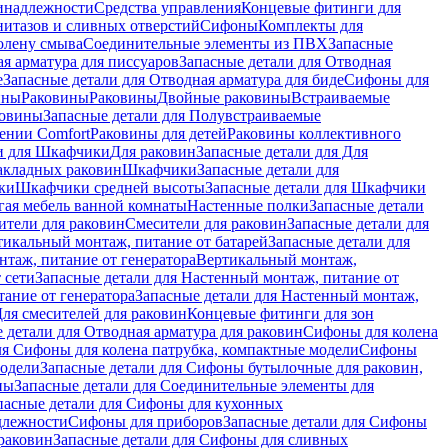
инадлежности
Средства управления
Концевые фитинги для
нитазов и сливных отверстий
Сифоны
Комплекты для
колену смыва
Соединительные элементы из ПВХ
Запасные
я арматура для писсуаров
Запасные детали для Отводная
е
Запасные детали для Отводная арматура для биде
Сифоны для
ины
Раковины
Раковины
Двойные раковины
Встраиваемые
ковины
Запасные детали для Полувстраиваемые
ении Comfort
Pаковины для детей
Раковины коллективного
и для Шкафчики
Для раковин
Запасные детали для Для
накладных pаковин
Шкафчики
Запасные детали для
ки
Шкафчики средней высоты
Запасные детали для Шкафчики
гая мебель ванной комнаты
Настенные полки
Запасные детали
ители для раковин
Смесители для раковин
Запасные детали для
тикальный монтаж, питание от батарей
Запасные детали для
нтаж, питание от генератора
Вертикальный монтаж,
 сети
Запасные детали для Настенный монтаж, питание от
ание от генератора
Запасные детали для Настенный монтаж,
Для смесителей для раковин
Концевые фитинги для зон
 детали для Отводная арматура для раковин
Сифоны для колена
ля Сифоны для колена патрубка, компактные модели
Сифоны
модели
Запасные детали для Сифоны бутылочные для раковин,
ны
Запасные детали для Соединительные элементы для
пасные детали для Сифоны для кухонных
длежности
Сифоны для приборов
Запасные детали для Сифоны
раковин
Запасные детали для Сифоны для сливных