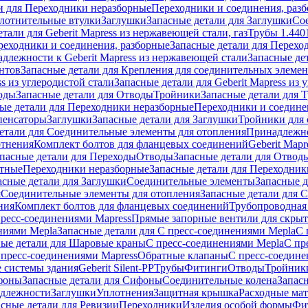
и для Переходники неразборные
Переходники и соединения, раз
лотнительные втулки
Заглушки
Запасные детали для Заглушки
Со
тали для Geberit Mapress из нержавеющей стали, газ
Трубы 1.440
реходники и соединения, разборные
Запасные детали для Перехо
длежности к Geberit Mapress из нержавеющей стали
Запасные де
нтов
Запасные детали для Крепления для соединительных элеме
ss из углеродистой стали
Запасные детали для Geberit Mapress из 
оды
Запасные детали для Отводы
Тройники
Запасные детали для 
ые детали для Переходники неразборные
Переходники и соедине
пенсаторы
Заглушки
Запасные детали для Заглушки
Тройники для 
етали для Соединительные элементы для отопления
Принадлежнос
отнения
Комплект болтов для фланцевых соединений
Geberit Mapr
пасные детали для Переходы
Отводы
Запасные детали для Отвод
стные
Переходники неразборные
Запасные детали для Переходник
асные детали для Заглушки
Соединительные элементы
Запасные 
я
Соединительные элементы для отопления
Запасные детали для 
ния
Комплект болтов для фланцевых соединений
Трубопроводная
пресс-соединениями Mapress
Прямые запорные вентили для скры
ниями Mepla
Запасные детали для С пресс-соединениями Mepla
С 
ные детали для Шаровые краны
С пресс-соединениями Mepla
С пр
 пресс-соединениями Mapress
Обратные клапаны
С пресс-соедине
 системы здания
Geberit Silent-PP
Трубы
Фитинги
Отводы
Тройник
фоны
Запасные детали для Сифоны
Соединительные колена
Запас
длежности
Заглушки
Уплотнения
Защитная крышка
Расходные ма
асные детали для Ревизии
Переходники
Изделия особой формы
Фи