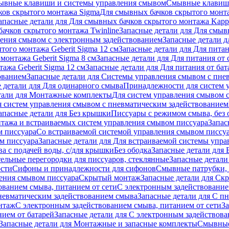
ывные клавиши и системы управления смывом
Смывные клави
ков скрытого монтажа Sigma
Для смывных бачков скрытого монт
апасные детали для Для смывных бачков скрытого монтажа Kapp
ачков скрытого монтажа Twinline
Запасные детали для Для смыв
ения смывом с электронным задействованием
Запасные детали 
того монтажа Geberit Sigma 12 см
Запасные детали для Для питан
монтажа Geberit Sigma 8 см
Запасные детали для Для питания от 
ажа Geberit Sigma 12 см
Запасные детали для Для питания от бат
ованием
Запасные детали для Системы управления смывом с пне
 детали для Для одинарного смыва
Принадлежности для систем 
тали для Монтажные комплекты
Для систем управления смывом 
я систем управления смывом с пневматическим задействованием
апасные детали для Без крышки
Писсуары с режимом смыва, без 
тажа и встраиваемых систем управления смывом писсуара
Запас
м писсуара
Со встраиваемой системой управления смывом писсу
м писсуара
Запасные детали для Для встраиваемой системы упр
а с подачей воды, с/для крышки
Без ободка
Запасные детали для 
тельные перегородки для писсуаров, стеклянные
Запасные детали
ости
Сифоны и принадлежности для сифонов
Смывные патрубки, 
ения смывом писсуара
Скрытый монтаж
Запасные детали для Ск
ованием смыва, питанием от сети
С электронным задействование
невматическим задействованием смыва
Запасные детали для С п
нтаж
С электронным задействованием смыва, питанием от сети
З
ием от батарей
Запасные детали для С электронным задействова
Запасные детали для Монтажные и запасные комплекты
Смывные