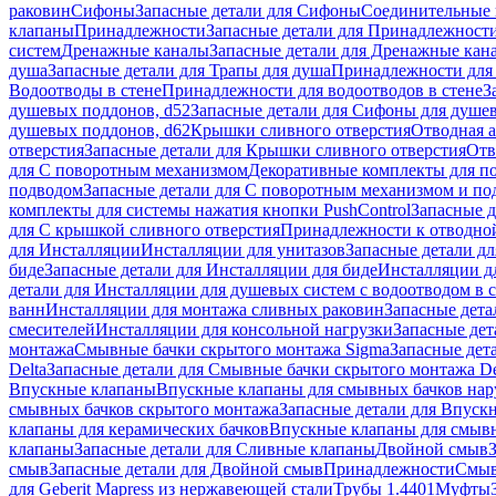
раковин
Сифоны
Запасные детали для Сифоны
Соединительные 
клапаны
Принадлежности
Запасные детали для Принадлежност
систем
Дренажные каналы
Запасные детали для Дренажные кан
душа
Запасные детали для Трапы для душа
Принадлежности для 
Водоотводы в стене
Принадлежности для водоотводов в стене
З
душевых поддонов, d52
Запасные детали для Сифоны для душе
душевых поддонов, d62
Крышки сливного отверстия
Отводная а
отверстия
Запасные детали для Крышки сливного отверстия
Отв
для С поворотным механизмом
Декоративные комплекты для п
подводом
Запасные детали для С поворотным механизмом и по
комплекты для системы нажатия кнопки PushControl
Запасные д
для С крышкой сливного отверстия
Принадлежности к отводной
для Инсталляции
Инсталляции для унитазов
Запасные детали дл
биде
Запасные детали для Инсталляции для биде
Инсталляции д
детали для Инсталляции для душевых систем с водоотводом в 
ванн
Инсталляции для монтажа сливных раковин
Запасные дета
смесителей
Инсталляции для консольной нагрузки
Запасные дет
монтажа
Смывные бачки скрытого монтажа Sigma
Запасные дет
Delta
Запасные детали для Смывные бачки скрытого монтажа De
Впускные клапаны
Впускные клапаны для смывных бачков на
смывных бачков скрытого монтажа
Запасные детали для Впуск
клапаны для керамических бачков
Впускные клапаны для смывн
клапаны
Запасные детали для Сливные клапаны
Двойной смыв
смыв
Запасные детали для Двойной смыв
Принадлежности
Смыв
для Geberit Mapress из нержавеющей стали
Трубы 1.4401
Муфты