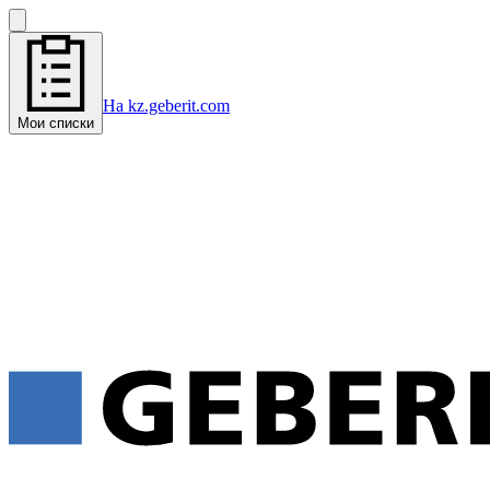
На kz.geberit.com
Мои списки