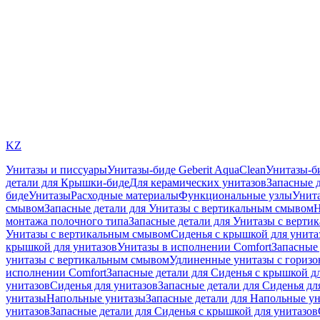
KZ
Унитазы и писсуары
Унитазы-биде Geberit AquaClean
Унитазы-б
детали для Крышки-биде
Для керамических унитазов
Запасные 
биде
Унитазы
Расходные материалы
Функциональные узлы
Унита
смывом
Запасные детали для Унитазы с вертикальным смывом
Н
монтажа полочного типа
Запасные детали для Унитазы с верти
Унитазы с вертикальным смывом
Сиденья с крышкой для унита
крышкой для унитазов
Унитазы в исполнении Comfort
Запасные 
унитазы с вертикальным смывом
Удлиненные унитазы с гориз
исполнении Comfort
Запасные детали для Сиденья с крышкой д
унитазов
Сиденья для унитазов
Запасные детали для Сиденья дл
унитазы
Напольные унитазы
Запасные детали для Напольные у
унитазов
Запасные детали для Сиденья с крышкой для унитазов