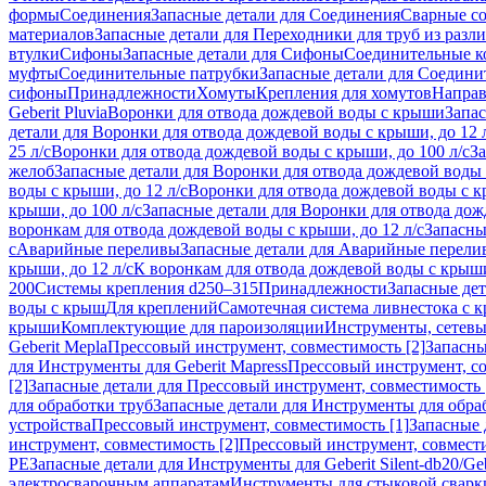
формы
Соединения
Запасные детали для Соединения
Сварные с
материалов
Запасные детали для Переходники для труб из разл
втулки
Сифоны
Запасные детали для Сифоны
Соединительные к
муфты
Соединительные патрубки
Запасные детали для Соедини
сифоны
Принадлежности
Хомуты
Крепления для хомутов
Направ
Geberit Pluvia
Воронки для отвода дождевой воды с крыши
Запа
детали для Воронки для отвода дождевой воды с крыши, до 12 
25 л/с
Воронки для отвода дождевой воды с крыши, до 100 л/с
За
желоб
Запасные детали для Воронки для отвода дождевой воды
воды с крыши, до 12 л/с
Воронки для отвода дождевой воды с кр
крыши, до 100 л/с
Запасные детали для Воронки для отвода дож
воронкам для отвода дождевой воды с крыши, до 12 л/с
Запасны
с
Аварийные переливы
Запасные детали для Аварийные перели
крыши, до 12 л/с
К воронкам для отвода дождевой воды с крыши,
200
Системы крепления d250–315
Принадлежности
Запасные де
воды с крыш
Для креплений
Самотечная система ливнестока с 
крыши
Комплектующие для пароизоляции
Инструменты, сетевы
Geberit Mepla
Прессовый инструмент, совместимость [2]
Запасны
для Инструменты для Geberit Mapress
Прессовый инструмент, со
[2]
Запасные детали для Прессовый инструмент, совместимость 
для обработки труб
Запасные детали для Инструменты для обра
устройства
Прессовый инструмент, совместимость [1]
Запасные 
инструмент, совместимость [2]
Прессовый инструмент, совмест
PE
Запасные детали для Инструменты для Geberit Silent-db20/Geb
электросварочным аппаратам
Инструменты для стыковой сварк