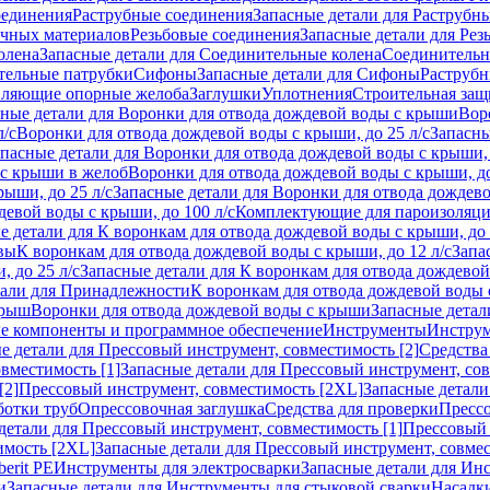
оединения
Раструбные соединения
Запасные детали для Раструбн
ичных материалов
Резьбовые соединения
Запасные детали для Рез
олена
Запасные детали для Соединительные колена
Соединитель
тельные патрубки
Сифоны
Запасные детали для Сифоны
Раструб
ляющие опорные желоба
Заглушки
Уплотнения
Строительная защ
сные детали для Воронки для отвода дождевой воды с крыши
Вор
л/с
Воронки для отвода дождевой воды с крыши, до 25 л/с
Запасны
пасные детали для Воронки для отвода дождевой воды с крыши, 
 с крыши в желоб
Воронки для отвода дождевой воды с крыши, до
ыши, до 25 л/с
Запасные детали для Воронки для отвода дождево
девой воды с крыши, до 100 л/с
Комплектующие для пароизоляц
е детали для К воронкам для отвода дождевой воды с крыши, до 
вы
К воронкам для отвода дождевой воды с крыши, до 12 л/с
Запа
 до 25 л/с
Запасные детали для К воронкам для отвода дождевой 
тали для Принадлежности
К воронкам для отвода дождевой воды
крыш
Воронки для отвода дождевой воды с крыши
Запасные детал
е компоненты и программное обеспечение
Инструменты
Инструм
е детали для Прессовый инструмент, совместимость [2]
Средства
вместимость [1]
Запасные детали для Прессовый инструмент, сов
[2]
Прессовый инструмент, совместимость [2XL]
Запасные детали
ботки труб
Опрессовочная заглушка
Средства для проверки
Прессо
детали для Прессовый инструмент, совместимость [1]
Прессовый 
имость [2XL]
Запасные детали для Прессовый инструмент, совме
erit PE
Инструменты для электросварки
Запасные детали для Ин
и
Запасные детали для Инструменты для стыковой сварки
Насадки