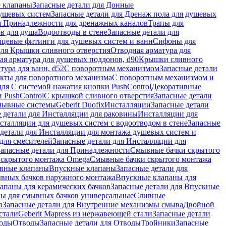
 клапаны
Запасные детали для Донные
душевых систем
Запасные детали для Дренаж пола для душевых
я Принадлежности для дренажных каналов
Трапы для
в для душа
Водоотводы в стене
Запасные детали для
цевые фитинги для душевых систем и ванн
Сифоны для
для Крышки сливного отверстия
Отводная арматура для
ая арматура для душевых поддонов, d90
Крышки сливного
тура для ванн, d52
С поворотным механизмом
Запасные детали
екты для поворотного механизма
С поворотным механизмом и
для С системой нажатия кнопки PushControl
Декоративные
 PushControl
С крышкой сливного отверстия
Запасные детали
мывные системы
Geberit Duofix
Инсталляции
Запасные детали
 детали для Инсталляции для раковины
Инсталляции для
сталляции для душевых систем с водоотводом в стене
Запасные
детали для Инсталляции для монтажа душевых систем и
для смесителей
Запасные детали для Инсталляции для
Запасные детали для Принадлежности
Смывные бачки скрытого
 скрытого монтажа Omega
Смывные бачки скрытого монтажа
ивные клапаны
Впускные клапаны
Запасные детали для
ывных бачков наружного монтажа
Впускные клапаны для
апаны для керамических бачков
Запасные детали для Впускные
ны для смывных бачков универсальные
Сливные
а
Запасные детали для Внутренние механизмы смыва
Двойной
стали
Geberit Mapress из нержавеющей стали
Запасные детали
ходы
Отводы
Запасные детали для Отводы
Тройники
Запасные