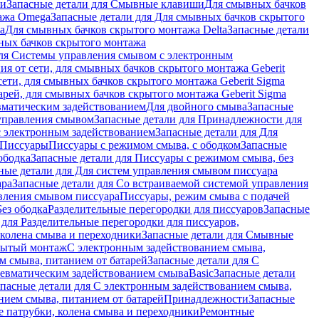
ши
Запасные детали для Смывные клавиши
Для смывных бачков
ажа Omega
Запасные детали для Для смывных бачков скрытого
a
Для смывных бачков скрытого монтажа Delta
Запасные детали
ных бачков скрытого монтажа
для Системы управления смывом с электронным
ия от сети, для смывных бачков скрытого монтажа Geberit
сети, для смывных бачков скрытого монтажа Geberit Sigma
арей, для смывных бачков скрытого монтажа Geberit Sigma
вматическим задействованием
Для двойного смыва
Запасные
управления смывом
Запасные детали для Принадлежности для
с электронным задействованием
Запасные детали для Для
Писсуары
Писсуары с режимом смыва, с ободком
Запасные
ободка
Запасные детали для Писсуары с режимом смыва, без
ные детали для Для систем управления смывом писсуара
ара
Запасные детали для Со встраиваемой системой управления
авления смывом писсуара
Писсуары, режим смыва с подачей
Без ободка
Разделительные перегородки для писсуаров
Запасные
 для Разделительные перегородки для писсуаров,
колена смыва и переходники
Запасные детали для Смывные
рытый монтаж
С электронным задействованием смыва,
м смыва, питанием от батарей
Запасные детали для С
невматическим задействованием смыва
Basic
Запасные детали
апасные детали для С электронным задействованием смыва,
нием смыва, питанием от батарей
Принадлежности
Запасные
 патрубки, колена смыва и переходники
Ремонтные