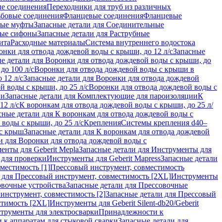
ые соединения
Переходники для труб из различных
ьбовые соединения
Фланцевые соединения
Фланцевые
ные муфты
Запасные детали для Соединительные
ные сифоны
Запасные детали для Раструбные
ита
Расходные материалы
Система внутреннего водостока
онки для отвода дождевой воды с крыши, до 12 л/с
Запасные
е детали для Воронки для отвода дождевой воды с крыши, до
до 100 л/с
Воронки для отвода дождевой воды с крыши в
 12 л/с
Запасные детали для Воронки для отвода дождевой
й воды с крыши, до 25 л/с
Воронки для отвода дождевой воды с
ии
Запасные детали для Комплектующие для пароизоляции
К
12 л/с
К воронкам для отвода дождевой воды с крыши, до 25 л/
сные детали для К воронкам для отвода дождевой воды с
воды с крыши, до 25 л/с
Крепления
Системы крепления d40–
 с крыш
Запасные детали для К воронкам для отвода дождевой
и для Воронки для отвода дождевой воды с
енты для Geberit Mepla
Запасные детали для Инструменты для
 для проверки
Инструменты для Geberit Mapress
Запасные детали
местимость [1]
Прессовый инструмент, совместимость
 для Прессовый инструмент, совместимость [2XL]
Инструменты
вочные устройства
Запасные детали для Прессовочные
инструмент, совместимость [2]
Запасные детали для Прессовый
стимость [2XL]
Инструменты для Geberit Silent-db20/Geberit
струменты для электросварки
Принадлежности к
 к аппаратам для стыковой сварки
Запасные детали для