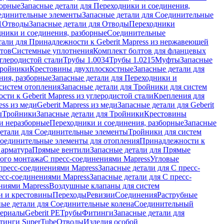
борные
Запасные детали для Переходники и соединения,
единительные элементы
Запасные детали для Соединительные
1
Отводы
Запасные детали для Отводы
Переходники
дники и соединения, разборные
Соединительные
тали для Принадлежности к Geberit Mapress из нержавеющей
нтов
Системные уплотнения
Комплект болтов для фланцевых
углеродистой стали
Трубы 1.0034
Трубы 1.0215
Муфты
Запасные
Тройники
Крестовины двухплоскостные
Запасные детали для
ния, разборные
Запасные детали для Переходники и
систем отопления
Запасные детали для Тройники для систем
ти к Geberit Mapress из углеродистой стали
Крепления для
ess из меди
Geberit Mapress из меди
Запасные детали для Geberit
ы
Тройники
Запасные детали для Тройники
Крестовины
и неразборные
Переходники и соединения, разборные
Запасные
детали для Соединительные элементы
Тройники для систем
Соединительные элементы для отопления
Принадлежности к
 арматура
Прямые вентили
Запасные детали для Прямые
того монтажа
С пресс-соединениями Mapress
Угловые
пресс-соединениями Mapress
Запасные детали для С пресс-
есс-соединениями Mapress
Запасные детали для С пресс-
ниями Mapress
Воздушные клапаны для систем
и и крестовины
Переходы
Ревизии
Соединения
Раструбные
ные детали для Соединительные колена
Соединительный
териалы
Geberit PE
Трубы
Фитинги
Запасные детали для
тинги SuperTube
Отводы
Изделия особой