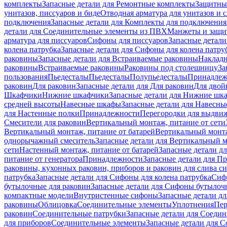
комплекты
Запасные детали для Ремонтные комплекты
Защитны
унитазов, писсуаров и биде
Отводная арматура для унитазов и 
подключения
Запасные детали для Комплекты для подключения
детали для Соединительные элементы из ПВХ
Манжеты и защи
арматура для писсуаров
Cифоны для писсуаров
Запасные детали
колена патрубка
Запасные детали для Сифоны для колена патру
раковины
Запасные детали для Встраиваемые раковины
Наклад
раковины
Встраиваемые раковины
Раковины под столешницу
За
пользования
Пьедесталы
Пьедесталы
Полупьедесталы
Принадлеж
раковин
Для раковин
Запасные детали для Для раковин
Для двой
Шкафчики
Нижние шкафчики
Запасные детали для Нижние шк
средней высоты
Навесные шкафы
Запасные детали для Навесн
для Настенные полки
Принадлежности
Перегородки для выдви
Смесители для раковин
Вертикальный монтаж, питание от сети
Вертикальный монтаж, питание от батарей
Вертикальный монта
однорычажный смеситель
Запасные детали для Вертикальный 
сети
Настенный монтаж, питание от батарей
Запасные детали д
питание от генератора
Принадлежности
Запасные детали для П
раковины, кухонных раковин, приборов и раковин для слива с
патрубка
Запасные детали для Сифоны для колена патрубка
Сифо
бутылочные для раковин
Запасные детали для Сифоны бутылоч
компактные модели
Внутристенные сифоны
Запасные детали д
раковины
Облицовка
Соединительные элементы
Уплотнения
Пер
раковин
Соединительные патрубки
Запасные детали для Соеди
для приборов
Соединительные элементы
Запасные детали для 