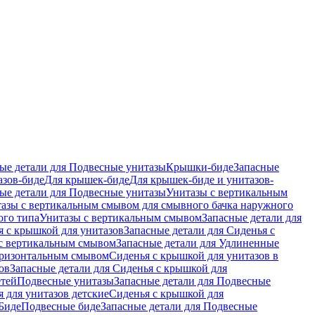
ые детали для Подвесные унитазы
Крышки-биде
Запасные
азов-биде
Для крышек-биде
Для крышек-биде и унитазов-
ые детали для Подвесные унитазы
Унитазы с вертикальным
азы с вертикальным смывом для смывного бачка наружного
ого типа
Унитазы с вертикальным смывом
Запасные детали для
я с крышкой для унитазов
Запасные детали для Сиденья с
с вертикальным смывом
Запасные детали для Удлиненные
горизонтальным смывом
Сиденья с крышкой для унитазов в
ов
Запасные детали для Сиденья с крышкой для
етей
Подвесные унитазы
Запасные детали для Подвесные
я для унитазов детские
Сиденья с крышкой для
Биде
Подвесные биде
Запасные детали для Подвесные