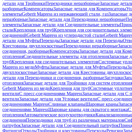
детали для Тройники
Переходники неразборные
Запасные детал
разборные
Компенсаторы
Запасные детали для Компенсаторы
Уп
элементы
Geberit Mapress из нержавеющей стали, газ
Запасные де
неразборные
Запасные детали для Переходники неразборные
Пе
элементы
Запасные детали для Соединительные элементы
Прина
стали
Крепления для труб
Крепления для соединительных элеме
соединений
Geberit Mapress из углеродистой стали
Geberit Mapre
детали для Муфты
Переходы
Запасные детали для Переходы
Отв
Крестовины двухплоскостные
Переходники неразборные
Запасн
соединения, разборные
Компенсаторы
Запасные детали для Ком
отопления
Соединительные элементы для отопления
Запасные д
труб
Крепления для соединительных элементов
Системные упл
Mapress из меди
Муфты
Запасные детали для Муфты
Переходы
За
двухплоскостные
Запасные детали для Крестовины двухплоско
детали для Переходники и соединения, разборные
Заглушки
Зап
отопления
Запасные детали для Тройники для систем отоплени
Geberit Mapress из меди
Крепления для труб
Системные уплотне
вентили
С пресс-соединениями Mapress
Запасные детали для С 
вентили
Запасные детали для Угловые вентили
С пресс-соедине
соединениями Mapress
Сливные клапаны
Шаровые краны
Запас
соединениями Mapress
Шаровые краны для скрытого монтажа
С
отопления
Автоматические воздухоотводчики
Канализационные
соединения
Переходники для труб из различных материалов
Си
патрубок
Запасные детали для Соединительный патрубок
Прина
Фитинги
Отводы
Тройники и крестовины
Переходы
Ревизии
Зап