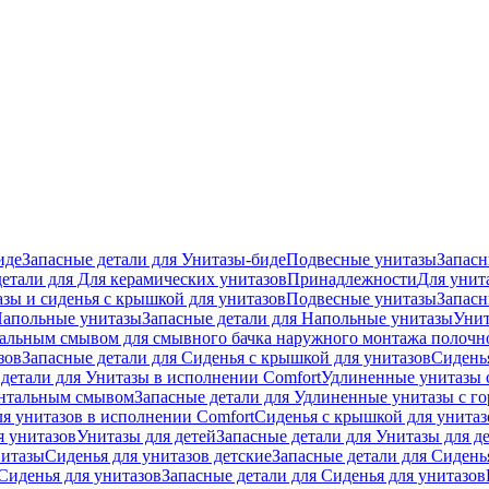
иде
Запасные детали для Унитазы-биде
Подвесные унитазы
Запасн
детали для Для керамических унитазов
Принадлежности
Для унит
зы и сиденья с крышкой для унитазов
Подвесные унитазы
Запасн
апольные унитазы
Запасные детали для Напольные унитазы
Унит
кальным смывом для смывного бачка наружного монтажа полочн
зов
Запасные детали для Сиденья с крышкой для унитазов
Сидень
детали для Унитазы в исполнении Comfort
Удлиненные унитазы 
онтальным смывом
Запасные детали для Удлиненные унитазы с 
ля унитазов в исполнении Comfort
Сиденья с крышкой для унитаз
я унитазов
Унитазы для детей
Запасные детали для Унитазы для д
нитазы
Сиденья для унитазов детские
Запасные детали для Сидень
Сиденья для унитазов
Запасные детали для Сиденья для унитазов