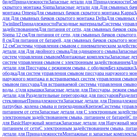
биде
Принадлежности
Запасные детали для Принадлежности
См
скрытого монтажа Sigma
Запасные детали для Для смывных бач
монтажа Omega
Для смывных бачков скрытого монтажа Kappa
З
для Для смывных бачков скрытого монтажа Delta
Для смывных б
Twinline
Принадлежности
Расходные материалы
Системы управл
задействованием
Для питания от сети, для смывных бачков скры
Sigma 12 см
Для питания от сети, для смывных бачков скрытого 
8 см
Для питания от батарей, для смывных бачков скрытого монт
12 см
Системы управления смывом с пневматическим задейств
детали для Для двойного смыва
Для одинарного смыва
Запасные
систем управления смывом
Монтажные комплекты
Запасные де
систем управления смывом с электронным задействованием
Дл
детали для Писсуары с режимом смыва, с ободком
Без крышки
З
ободка
Для систем управления смывом писсуара наружного мон
наружного монтажа и встраиваемых систем управления смыво
смывом писсуара
Для встраиваемой системы управления смыво
воды, с/для крышки
Запасные детали для Писсуары, режим смыв
детали для Разделительные перегородки для писсуаров
Раздели
стеклянные
Принадлежности
Запасные детали для Принадлежн
патрубки, колена смыва и переходники
Крепеж
Системы управл
питанием от сети
Запасные детали для С электронным задейств
электронным задействованием смыва, питанием от батарей
С п
для Basic
Наружный монтаж
Запасные детали для Наружный мо
питанием от сети
С электронным задействованием смыва, питан
детали для Принадлежности
Монтажные и запасные комплекты