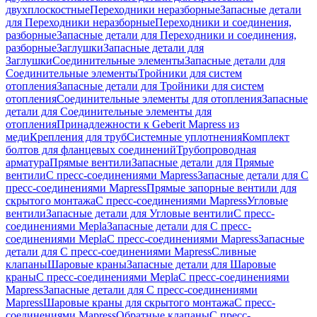
двухплоскостные
Переходники неразборные
Запасные детали
для Переходники неразборные
Переходники и соединения,
разборные
Запасные детали для Переходники и соединения,
разборные
Заглушки
Запасные детали для
Заглушки
Соединительные элементы
Запасные детали для
Соединительные элементы
Тройники для систем
отопления
Запасные детали для Тройники для систем
отопления
Соединительные элементы для отопления
Запасные
детали для Соединительные элементы для
отопления
Принадлежности к Geberit Mapress из
меди
Крепления для труб
Системные уплотнения
Комплект
болтов для фланцевых соединений
Трубопроводная
арматура
Прямые вентили
Запасные детали для Прямые
вентили
С пресс-соединениями Mapress
Запасные детали для С
пресс-соединениями Mapress
Прямые запорные вентили для
скрытого монтажа
С пресс-соединениями Mapress
Угловые
вентили
Запасные детали для Угловые вентили
С пресс-
соединениями Mepla
Запасные детали для С пресс-
соединениями Mepla
С пресс-соединениями Mapress
Запасные
детали для С пресс-соединениями Mapress
Сливные
клапаны
Шаровые краны
Запасные детали для Шаровые
краны
С пресс-соединениями Mepla
С пресс-соединениями
Mapress
Запасные детали для С пресс-соединениями
Mapress
Шаровые краны для скрытого монтажа
С пресс-
соединениями Mapress
Обратные клапаны
С пресс-