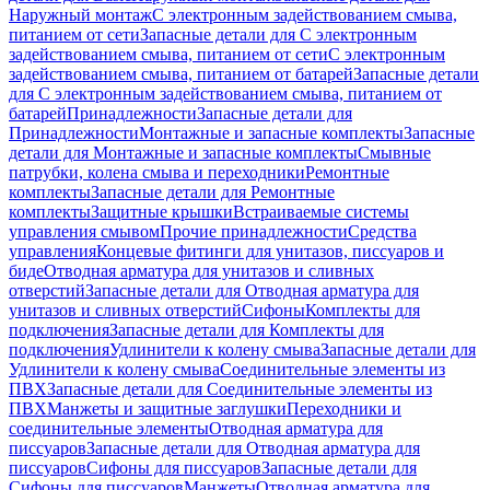
Наружный монтаж
С электронным задействованием смыва,
питанием от сети
Запасные детали для С электронным
задействованием смыва, питанием от сети
С электронным
задействованием смыва, питанием от батарей
Запасные детали
для С электронным задействованием смыва, питанием от
батарей
Принадлежности
Запасные детали для
Принадлежности
Монтажные и запасные комплекты
Запасные
детали для Монтажные и запасные комплекты
Смывные
патрубки, колена смыва и переходники
Ремонтные
комплекты
Запасные детали для Ремонтные
комплекты
Защитные крышки
Встраиваемые системы
управления смывом
Прочие принадлежности
Средства
управления
Концевые фитинги для унитазов, писсуаров и
биде
Отводная арматура для унитазов и сливных
отверстий
Запасные детали для Отводная арматура для
унитазов и сливных отверстий
Сифоны
Комплекты для
подключения
Запасные детали для Комплекты для
подключения
Удлинители к колену смыва
Запасные детали для
Удлинители к колену смыва
Соединительные элементы из
ПВХ
Запасные детали для Соединительные элементы из
ПВХ
Манжеты и защитные заглушки
Переходники и
соединительные элементы
Отводная арматура для
писсуаров
Запасные детали для Отводная арматура для
писсуаров
Cифоны для писсуаров
Запасные детали для
Cифоны для писсуаров
Манжеты
Отводная арматура для