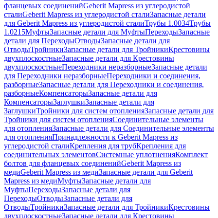
фланцевых соединений
Geberit Mapress из углеродистой
стали
Geberit Mapress из углеродистой стали
Запасные детали
для Geberit Mapress из углеродистой стали
Трубы 1.0034
Трубы
1.0215
Муфты
Запасные детали для Муфты
Переходы
Запасные
детали для Переходы
Отводы
Запасные детали для
Отводы
Тройники
Запасные детали для Тройники
Крестовины
двухплоскостные
Запасные детали для Крестовины
двухплоскостные
Переходники неразборные
Запасные детали
для Переходники неразборные
Переходники и соединения,
разборные
Запасные детали для Переходники и соединения,
разборные
Компенсаторы
Запасные детали для
Компенсаторы
Заглушки
Запасные детали для
Заглушки
Тройники для систем отопления
Запасные детали для
Тройники для систем отопления
Соединительные элементы
для отопления
Запасные детали для Соединительные элементы
для отопления
Принадлежности к Geberit Mapress из
углеродистой стали
Крепления для труб
Крепления для
соединительных элементов
Системные уплотнения
Комплект
болтов для фланцевых соединений
Geberit Mapress из
меди
Geberit Mapress из меди
Запасные детали для Geberit
Mapress из меди
Муфты
Запасные детали для
Муфты
Переходы
Запасные детали для
Переходы
Отводы
Запасные детали для
Отводы
Тройники
Запасные детали для Тройники
Крестовины
двухплоскостные
Запасные детали для Крестовины