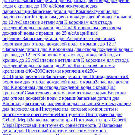
до 100 л/с
Запасные детали для Воронки для отвода дождевой
воды с крыши, до 100 л/с
Комплектующие для
пароизоляции
Запасные детали для Комплектующие для
пароизоляции
К воронкам для отвода дождевой воды с крыши,
до 12 л/с
Запасные детали для К воронкам для отвода
дождевой воды с крыши, до 12 л/с
К воронкам для отвода
дождевой воды с крыши, до 25 л/с
Аварийные
переливы
Запасные детали для Аварийные переливы
К
воронкам для отвода дождевой воды с крыши, до 12 л/
с
Запасные детали для К воронкам для отвода дождевой воды с
крыши, до 12 л/с
К воронкам для отвода дождевой воды с
крыши, до 25 л/с
Запасные детали для К воронкам для отвода
дождевой воды с крыши, до 25 л/с
Крепления
Системы
крепления d40–200
Системы крепления d250–
315
Принадлежности
Запасные детали для Принадлежности
К
воронкам для отвода дождевой воды с крыш
Запасные детали
для К воронкам для отвода дождевой воды с крыш
Для
креплений
Самотечная система ливнестока с крыш
Воронки
для отвода дождевой воды с крыши
Запасные детали для
Воронки для отвода дождевой воды с крыши
Комплектующие
для пароизоляции
Инструменты, сетевые компоненты и
программное обеспечение
Инструменты
Инструменты для
Geberit Mepla
Запасные детали для Инструменты для Geberit
Mepla
Прессовый инструмент, совместимость [2]
Запасные
детали для Прессовый инструмент, совместимость