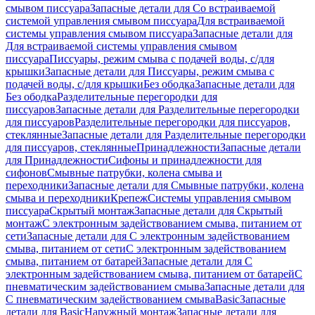
смывом писсуара
Запасные детали для Со встраиваемой
системой управления смывом писсуара
Для встраиваемой
системы управления смывом писсуара
Запасные детали для
Для встраиваемой системы управления смывом
писсуара
Писсуары, режим смыва с подачей воды, с/для
крышки
Запасные детали для Писсуары, режим смыва с
подачей воды, с/для крышки
Без ободка
Запасные детали для
Без ободка
Разделительные перегородки для
писсуаров
Запасные детали для Разделительные перегородки
для писсуаров
Разделительные перегородки для писсуаров,
стеклянные
Запасные детали для Разделительные перегородки
для писсуаров, стеклянные
Принадлежности
Запасные детали
для Принадлежности
Сифоны и принадлежности для
сифонов
Смывные патрубки, колена смыва и
переходники
Запасные детали для Смывные патрубки, колена
смыва и переходники
Крепеж
Системы управления смывом
писсуара
Скрытый монтаж
Запасные детали для Скрытый
монтаж
С электронным задействованием смыва, питанием от
сети
Запасные детали для С электронным задействованием
смыва, питанием от сети
С электронным задействованием
смыва, питанием от батарей
Запасные детали для С
электронным задействованием смыва, питанием от батарей
С
пневматическим задействованием смыва
Запасные детали для
С пневматическим задействованием смыва
Basic
Запасные
детали для Basic
Наружный монтаж
Запасные детали для