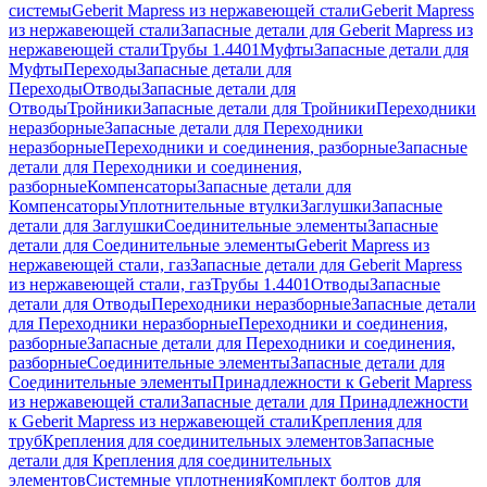
системы
Geberit Mapress из нержавеющей стали
Geberit Mapress
из нержавеющей стали
Запасные детали для Geberit Mapress из
нержавеющей стали
Трубы 1.4401
Муфты
Запасные детали для
Муфты
Переходы
Запасные детали для
Переходы
Отводы
Запасные детали для
Отводы
Тройники
Запасные детали для Тройники
Переходники
неразборные
Запасные детали для Переходники
неразборные
Переходники и соединения, разборные
Запасные
детали для Переходники и соединения,
разборные
Компенсаторы
Запасные детали для
Компенсаторы
Уплотнительные втулки
Заглушки
Запасные
детали для Заглушки
Соединительные элементы
Запасные
детали для Соединительные элементы
Geberit Mapress из
нержавеющей стали, газ
Запасные детали для Geberit Mapress
из нержавеющей стали, газ
Трубы 1.4401
Отводы
Запасные
детали для Отводы
Переходники неразборные
Запасные детали
для Переходники неразборные
Переходники и соединения,
разборные
Запасные детали для Переходники и соединения,
разборные
Соединительные элементы
Запасные детали для
Соединительные элементы
Принадлежности к Geberit Mapress
из нержавеющей стали
Запасные детали для Принадлежности
к Geberit Mapress из нержавеющей стали
Крепления для
труб
Крепления для соединительных элементов
Запасные
детали для Крепления для соединительных
элементов
Системные уплотнения
Комплект болтов для