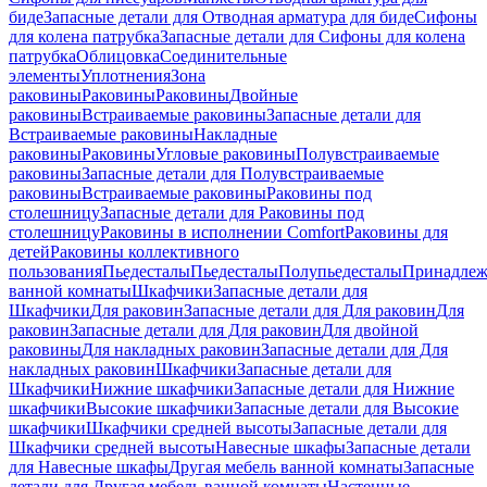
биде
Запасные детали для Отводная арматура для биде
Сифоны
для колена патрубка
Запасные детали для Сифоны для колена
патрубка
Облицовка
Соединительные
элементы
Уплотнения
Зона
раковины
Раковины
Раковины
Двойные
раковины
Встраиваемые раковины
Запасные детали для
Встраиваемые раковины
Накладные
раковины
Раковины
Угловые раковины
Полувстраиваемые
раковины
Запасные детали для Полувстраиваемые
раковины
Встраиваемые раковины
Раковины под
столешницу
Запасные детали для Раковины под
столешницу
Раковины в исполнении Comfort
Pаковины для
детей
Раковины коллективного
пользования
Пьедесталы
Пьедесталы
Полупьедесталы
Принадлеж
ванной комнаты
Шкафчики
Запасные детали для
Шкафчики
Для раковин
Запасные детали для Для раковин
Для
раковин
Запасные детали для Для раковин
Для двойной
раковины
Для накладных pаковин
Запасные детали для Для
накладных pаковин
Шкафчики
Запасные детали для
Шкафчики
Нижние шкафчики
Запасные детали для Нижние
шкафчики
Высокие шкафчики
Запасные детали для Высокие
шкафчики
Шкафчики средней высоты
Запасные детали для
Шкафчики средней высоты
Навесные шкафы
Запасные детали
для Навесные шкафы
Другая мебель ванной комнаты
Запасные
детали для Другая мебель ванной комнаты
Настенные