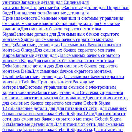
унитазов
Запасные детали для Сиденья для
унитазов
Биде
Подвесные биде
Запасные детали для Подвесные
биде
Принадлежности
Запасные детали для
Принадлежности
Смывные клавиши и системы управления
смывом
Смывные клавиши
Запасные детали для Смывные
клавиши
Для смывных бачков скрытого монтажа
Sigma
Запасные детали для Для смывных бачков скрытого
монтажа Sigma
Для смывных бачков скрытого монтажа
Omega
Запасные детали для Для смывных бачков скрытого
монтажа Omega
Для смывных бачков скрытого монтажа
Kappa
Запасные детали для Для смывных бачков скрытого
монтажа Kappa
Для смывных бачков скрытого монтажа
Delta
Запасные детали для Для смывных бачков скрытого
монтажа Delta
Для смывных бачков скрытого монтажа
Twinline
Запасные детали для Для смывных бачков скрытого
монтажа Twinline
Принадлежности
Расходные
материалы
Системы управления смывом с электронным
задействованием
Запасные детали для Системы управления
смывом с электронным задействованием
Для питания от сети,
для смывных бачков скрытого монтажа Geberit Sigma
12 см
Запасные детали для Для питания от сети, для смывных
бачков скрытого монтажа Geberit Sigma 12 см
Для питания от
сети, для смывных бачков скрытого монтажа Geberit Sigma
8 см
Запасные детали для Для питания от сети, для смывных
бачков скрытого монтажа Geberit Sigma 8 см
Для питания от