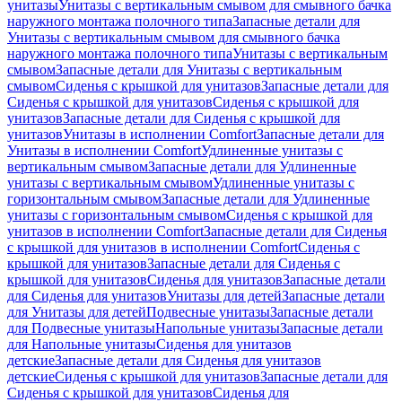
унитазы
Унитазы с вертикальным смывом для смывного бачка
наружного монтажа полочного типа
Запасные детали для
Унитазы с вертикальным смывом для смывного бачка
наружного монтажа полочного типа
Унитазы с вертикальным
смывом
Запасные детали для Унитазы с вертикальным
смывом
Сиденья с крышкой для унитазов
Запасные детали для
Сиденья с крышкой для унитазов
Сиденья с крышкой для
унитазов
Запасные детали для Сиденья с крышкой для
унитазов
Унитазы в исполнении Comfort
Запасные детали для
Унитазы в исполнении Comfort
Удлиненные унитазы с
вертикальным смывом
Запасные детали для Удлиненные
унитазы с вертикальным смывом
Удлиненные унитазы с
горизонтальным смывом
Запасные детали для Удлиненные
унитазы с горизонтальным смывом
Сиденья с крышкой для
унитазов в исполнении Comfort
Запасные детали для Сиденья
с крышкой для унитазов в исполнении Comfort
Сиденья с
крышкой для унитазов
Запасные детали для Сиденья с
крышкой для унитазов
Сиденья для унитазов
Запасные детали
для Сиденья для унитазов
Унитазы для детей
Запасные детали
для Унитазы для детей
Подвесные унитазы
Запасные детали
для Подвесные унитазы
Напольные унитазы
Запасные детали
для Напольные унитазы
Сиденья для унитазов
детские
Запасные детали для Сиденья для унитазов
детские
Сиденья с крышкой для унитазов
Запасные детали для
Сиденья с крышкой для унитазов
Сиденья для