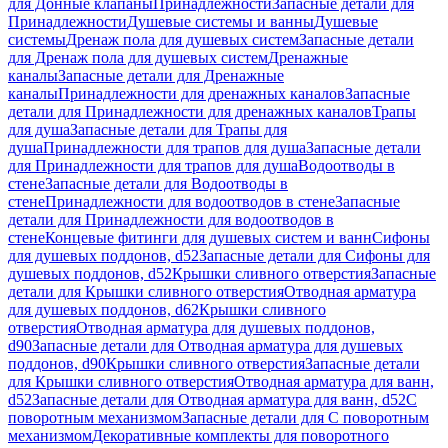
для Донные клапаны
Принадлежности
Запасные детали для
Принадлежности
Душевые системы и ванны
Душевые
системы
Дренаж пола для душевых систем
Запасные детали
для Дренаж пола для душевых систем
Дренажные
каналы
Запасные детали для Дренажные
каналы
Принадлежности для дренажных каналов
Запасные
детали для Принадлежности для дренажных каналов
Трапы
для душа
Запасные детали для Трапы для
душа
Принадлежности для трапов для душа
Запасные детали
для Принадлежности для трапов для душа
Водоотводы в
стене
Запасные детали для Водоотводы в
стене
Принадлежности для водоотводов в стене
Запасные
детали для Принадлежности для водоотводов в
стене
Концевые фитинги для душевых систем и ванн
Сифоны
для душевых поддонов, d52
Запасные детали для Сифоны для
душевых поддонов, d52
Крышки сливного отверстия
Запасные
детали для Крышки сливного отверстия
Отводная арматура
для душевых поддонов, d62
Крышки сливного
отверстия
Отводная арматура для душевых поддонов,
d90
Запасные детали для Отводная арматура для душевых
поддонов, d90
Крышки сливного отверстия
Запасные детали
для Крышки сливного отверстия
Отводная арматура для ванн,
d52
Запасные детали для Отводная арматура для ванн, d52
С
поворотным механизмом
Запасные детали для С поворотным
механизмом
Декоративные комплекты для поворотного