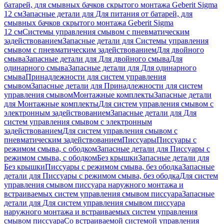
батарей, для смывных бачков скрытого монтажа Geberit Sigma
12 см
Запасные детали для Для питания от батарей, для
смывных бачков скрытого монтажа Geberit Sigma
12 см
Системы управления смывом с пневматическим
задействованием
Запасные детали для Системы управления
смывом с пневматическим задействованием
Для двойного
смыва
Запасные детали для Для двойного смыва
Для
одинарного смыва
Запасные детали для Для одинарного
смыва
Принадлежности для систем управления
смывом
Запасные детали для Принадлежности для систем
управления смывом
Монтажные комплекты
Запасные детали
для Монтажные комплекты
Для систем управления смывом с
электронным задействованием
Запасные детали для Для
систем управления смывом с электронным
задействованием
Для систем управления смывом с
пневматическим задействованием
Писсуары
Писсуары с
режимом смыва, с ободком
Запасные детали для Писсуары с
режимом смыва, с ободком
Без крышки
Запасные детали для
Без крышки
Писсуары с режимом смыва, без ободка
Запасные
детали для Писсуары с режимом смыва, без ободка
Для систем
управления смывом писсуара наружного монтажа и
встраиваемых систем управления смывом писсуара
Запасные
детали для Для систем управления смывом писсуара
наружного монтажа и встраиваемых систем управления
смывом писсуара
Со встраиваемой системой управления