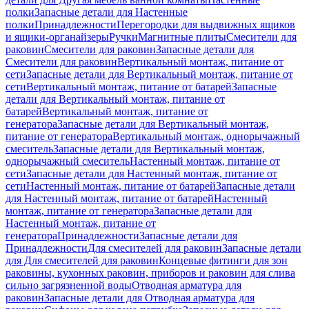
полки
Запасные детали для Настенные
полки
Принадлежности
Перегородки для выдвижных ящиков
и ящики-органайзеры
Ручки
Магнитные плиты
Смесители для
раковин
Смесители для раковин
Запасные детали для
Смесители для раковин
Вертикальный монтаж, питание от
сети
Запасные детали для Вертикальный монтаж, питание от
сети
Вертикальный монтаж, питание от батарей
Запасные
детали для Вертикальный монтаж, питание от
батарей
Вертикальный монтаж, питание от
генератора
Запасные детали для Вертикальный монтаж,
питание от генератора
Вертикальный монтаж, однорычажный
смеситель
Запасные детали для Вертикальный монтаж,
однорычажный смеситель
Настенный монтаж, питание от
сети
Запасные детали для Настенный монтаж, питание от
сети
Настенный монтаж, питание от батарей
Запасные детали
для Настенный монтаж, питание от батарей
Настенный
монтаж, питание от генератора
Запасные детали для
Настенный монтаж, питание от
генератора
Принадлежности
Запасные детали для
Принадлежности
Для смесителей для раковин
Запасные детали
для Для смесителей для раковин
Концевые фитинги для зон
раковины, кухонных раковин, приборов и раковин для слива
сильно загрязненной воды
Отводная арматура для
раковин
Запасные детали для Отводная арматура для