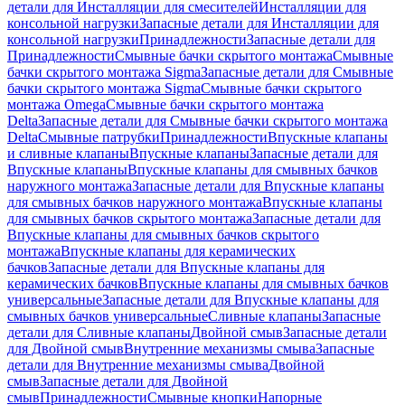
детали для Инсталляции для смесителей
Инсталляции для
консольной нагрузки
Запасные детали для Инсталляции для
консольной нагрузки
Принадлежности
Запасные детали для
Принадлежности
Смывные бачки скрытого монтажа
Смывные
бачки скрытого монтажа Sigma
Запасные детали для Смывные
бачки скрытого монтажа Sigma
Смывные бачки скрытого
монтажа Omega
Смывные бачки скрытого монтажа
Delta
Запасные детали для Смывные бачки скрытого монтажа
Delta
Смывные патрубки
Принадлежности
Впускные клапаны
и сливные клапаны
Впускные клапаны
Запасные детали для
Впускные клапаны
Впускные клапаны для смывных бачков
наружного монтажа
Запасные детали для Впускные клапаны
для смывных бачков наружного монтажа
Впускные клапаны
для смывных бачков скрытого монтажа
Запасные детали для
Впускные клапаны для смывных бачков скрытого
монтажа
Впускные клапаны для керамических
бачков
Запасные детали для Впускные клапаны для
керамических бачков
Впускные клапаны для смывных бачков
универсальные
Запасные детали для Впускные клапаны для
смывных бачков универсальные
Сливные клапаны
Запасные
детали для Сливные клапаны
Двойной смыв
Запасные детали
для Двойной смыв
Внутренние механизмы смыва
Запасные
детали для Внутренние механизмы смыва
Двойной
смыв
Запасные детали для Двойной
смыв
Принадлежности
Смывные кнопки
Напорные