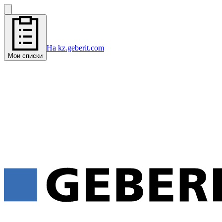
На kz.geberit.com
Мои списки