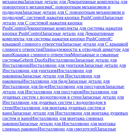
механизма
Запасные детали для Декоративные комплекты для
поворотного механизма
С поворотным механизмом и
подводом
Запасные детали для С поворотным механизмом и
подводом
С системой нажатия кнопки PushControl
Запасные
детали для С системой нажатия кнопки
PushControl
Декоративные комплекты для системы нажатия
кнопки PushControl
Запасные детали для Декоративные
комплекты для системы нажатия кнопки PushControl
С
крышкой сливного отверстия
Запасные детали для С крышкой
сливного отверстия
Принадлежности к отводной арматуре для
ванн
Крышки сливного отверстия
Монтажные и смывные
системы
Geberit Duofix
Инсталляции
Запасные детали для
Инсталляции
Инсталляции для унитазов
Запасные детали для
Инсталляции для унитазов
Инсталляции для
раковины
Запасные детали для Инсталляции для
раковины
Инсталляции для биде
Запасные детали для
Инсталляции для биде
Инсталляции для писсуаров
Запасные
детали для Инсталляции для писсуаров
Инсталляции для
душевых систем с водоотводом в стене
Запасные детали для
Инсталляции для душевых систем с водоотводом в
стене
Инсталляции для монтажа душевых систем и
ванн
Запасные детали для Инсталляции для монтажа душевых
систем и ванн
Инсталляции для монтажа сливных
раковин
Запасные детали для Инсталляции для монтажа
сливных раковин
Инсталляции для смесителей
Запасные