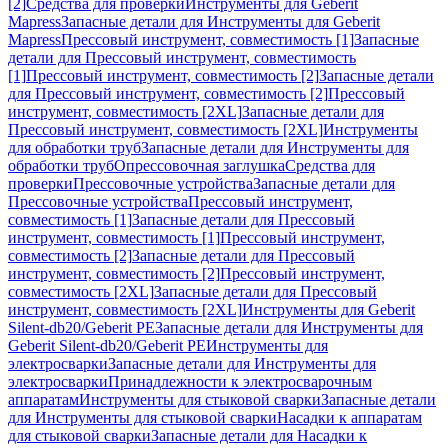
[2]
Средства для проверки
Инструменты для Geberit
Mapress
Запасные детали для Инструменты для Geberit
Mapress
Прессовый инструмент, совместимость [1]
Запасные
детали для Прессовый инструмент, совместимость
[1]
Прессовый инструмент, совместимость [2]
Запасные детали
для Прессовый инструмент, совместимость [2]
Прессовый
инструмент, совместимость [2XL]
Запасные детали для
Прессовый инструмент, совместимость [2XL]
Инструменты
для обработки труб
Запасные детали для Инструменты для
обработки труб
Опрессовочная заглушка
Средства для
проверки
Прессовочные устройства
Запасные детали для
Прессовочные устройства
Прессовый инструмент,
совместимость [1]
Запасные детали для Прессовый
инструмент, совместимость [1]
Прессовый инструмент,
совместимость [2]
Запасные детали для Прессовый
инструмент, совместимость [2]
Прессовый инструмент,
совместимость [2XL]
Запасные детали для Прессовый
инструмент, совместимость [2XL]
Инструменты для Geberit
Silent-db20/Geberit PE
Запасные детали для Инструменты для
Geberit Silent-db20/Geberit PE
Инструменты для
электросварки
Запасные детали для Инструменты для
электросварки
Принадлежности к электросварочным
аппаратам
Инструменты для стыковой сварки
Запасные детали
для Инструменты для стыковой сварки
Насадки к аппаратам
для стыковой сварки
Запасные детали для Насадки к