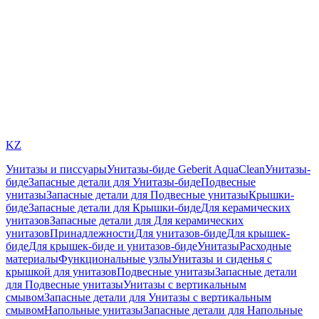
KZ
Унитазы и писсуары
Унитазы-биде Geberit AquaClean
Унитазы-
биде
Запасные детали для Унитазы-биде
Подвесные
унитазы
Запасные детали для Подвесные унитазы
Крышки-
биде
Запасные детали для Крышки-биде
Для керамических
унитазов
Запасные детали для Для керамических
унитазов
Принадлежности
Для унитазов-биде
Для крышек-
биде
Для крышек-биде и унитазов-биде
Унитазы
Расходные
материалы
Функциональные узлы
Унитазы и сиденья с
крышкой для унитазов
Подвесные унитазы
Запасные детали
для Подвесные унитазы
Унитазы с вертикальным
смывом
Запасные детали для Унитазы с вертикальным
смывом
Напольные унитазы
Запасные детали для Напольные