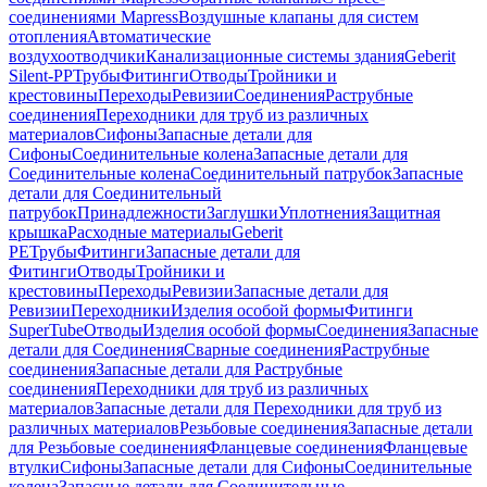
соединениями Mapress
Воздушные клапаны для систем
отопления
Автоматические
воздухоотводчики
Канализационные системы здания
Geberit
Silent-PP
Трубы
Фитинги
Отводы
Тройники и
крестовины
Переходы
Ревизии
Соединения
Раструбные
соединения
Переходники для труб из различных
материалов
Сифоны
Запасные детали для
Сифоны
Соединительные колена
Запасные детали для
Соединительные колена
Соединительный патрубок
Запасные
детали для Соединительный
патрубок
Принадлежности
Заглушки
Уплотнения
Защитная
крышка
Расходные материалы
Geberit
PE
Трубы
Фитинги
Запасные детали для
Фитинги
Отводы
Тройники и
крестовины
Переходы
Ревизии
Запасные детали для
Ревизии
Переходники
Изделия особой формы
Фитинги
SuperTube
Отводы
Изделия особой формы
Соединения
Запасные
детали для Соединения
Сварные соединения
Раструбные
соединения
Запасные детали для Раструбные
соединения
Переходники для труб из различных
материалов
Запасные детали для Переходники для труб из
различных материалов
Резьбовые соединения
Запасные детали
для Резьбовые соединения
Фланцевые соединения
Фланцевые
втулки
Сифоны
Запасные детали для Сифоны
Соединительные
колена
Запасные детали для Соединительные