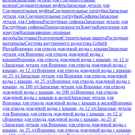
колена
Соединительные муфты
Запасные детали для
Соединительные муфты
Соединительные патрубки
Запасные
детали для Соединительные патрубки
Сифоны
Запасные
детали для Сифоны
Раструбные сифоны
Запасные детали для
Раструбные сифоны
Принадлежности
Хомуты
Крепления для
хомутов
Направляющие опорные
желоба
Заглушки
Уплотнения
Строительная защита
Расходные
материалы
Система внутреннего водостока Geberit
Pluvia
Воронки для отвода дождевой воды с крыши
Запасные
детали для Воронки для отвода дождевой воды с
крыши
Воронки для отвода дождевой воды с крыши, до 12 л/
с
Запасные детали для Воронки для отвода дождевой воды с
крыши, до 12 л/с
Воронки для отвода дождевой воды с крыши,
до 25 л/с
Запасные детали для Воронки для отвода дождевой
воды с крыши, до 25 л/с
Воронки для отвода дождевой воды с
крыши, до 100 л/с
Запасные детали для Воронки для отвода
дождевой воды с крыши, до 100 л/с
Воронки для отвода
дождевой воды с крыши в желоб
Запасные детали для
Воронки для отвода дождевой воды с крыши в желоб
Воронки
для отвода дождевой воды с крыши, до 12 л/с
Запасные детали
для Воронки для отвода дождевой воды с крыши, до 12 л/
с
Воронки для отвода дождевой воды с крыши, до 25 л/
с
Запасные детали для Воронки для отвода дождевой воды с
крыши, до 25 л/с
Воронки для отвода дождевой воды с крыши,