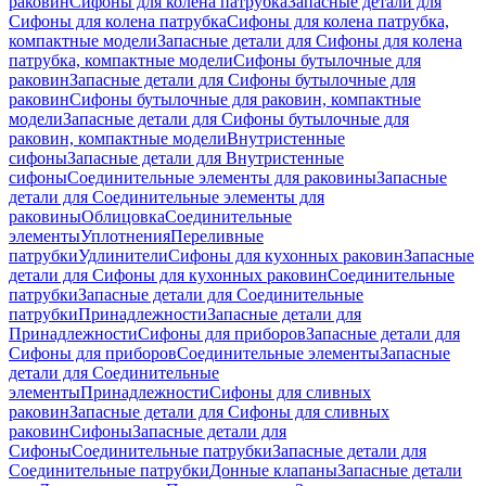
раковин
Сифоны для колена патрубка
Запасные детали для
Сифоны для колена патрубка
Сифоны для колена патрубка,
компактные модели
Запасные детали для Сифоны для колена
патрубка, компактные модели
Сифоны бутылочные для
раковин
Запасные детали для Сифоны бутылочные для
раковин
Сифоны бутылочные для раковин, компактные
модели
Запасные детали для Сифоны бутылочные для
раковин, компактные модели
Внутристенные
сифоны
Запасные детали для Внутристенные
сифоны
Соединительные элементы для раковины
Запасные
детали для Соединительные элементы для
раковины
Облицовка
Соединительные
элементы
Уплотнения
Переливные
патрубки
Удлинители
Сифоны для кухонных раковин
Запасные
детали для Сифоны для кухонных раковин
Соединительные
патрубки
Запасные детали для Соединительные
патрубки
Принадлежности
Запасные детали для
Принадлежности
Сифоны для приборов
Запасные детали для
Сифоны для приборов
Соединительные элементы
Запасные
детали для Соединительные
элементы
Принадлежности
Сифоны для сливных
раковин
Запасные детали для Сифоны для сливных
раковин
Сифоны
Запасные детали для
Сифоны
Соединительные патрубки
Запасные детали для
Соединительные патрубки
Донные клапаны
Запасные детали